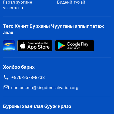
Гэрэл зургийн
Бидний тухай
үзэсгэлэн
Төгс Хүчит Бурханы Чуулганы аппыг татаж
авах
Холбоо барих
+976-9578-8733
contact.mn@kingdomsalvation.org
Бурхны хаанчлал бууж ирлээ