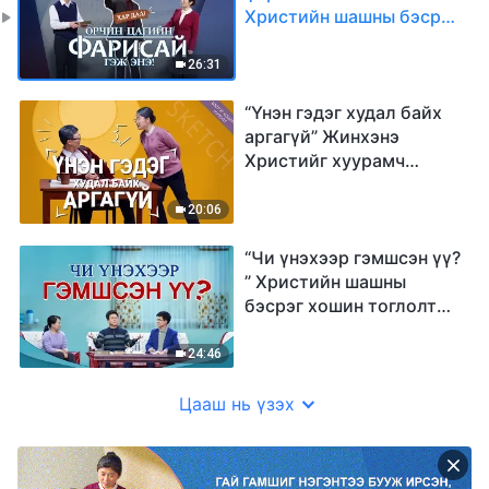
Христийн шашны бэсрэг
хошин тоглолт (Монгол
хэлээр)
26:31
“Үнэн гэдэг худал байх
аргагүй” Жинхэнэ
Христийг хуурамч
христүүдээс хэрхэн
ялгах вэ (Хошин
20:06
тоглолт)
“Чи үнэхээр гэмшсэн үү?
” Христийн шашны
бэсрэг хошин тоглолт
(Монгол хэлээр)
24:46
Цааш нь үзэх