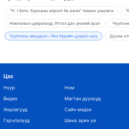
“Үг. I Боть: Бурханы илрэлт ба ажил” номын уншлага
“
Номлолын цувралууд: Итгэл дэх үнэний эрэл
Чуулган
Чуулганы амьдрал—Янз бүрийн цуврал шоу
Дууны кл
Цэс
Нүүр
Ном
Видео
Магтан дуунууд
Уншлагууд
Сайн мэдээ
Гэрчлэлүүд
Шинэ эрин үе