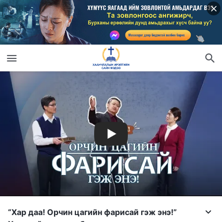
“Хар даа! Орчин цагийн фарисай гэж энэ!”