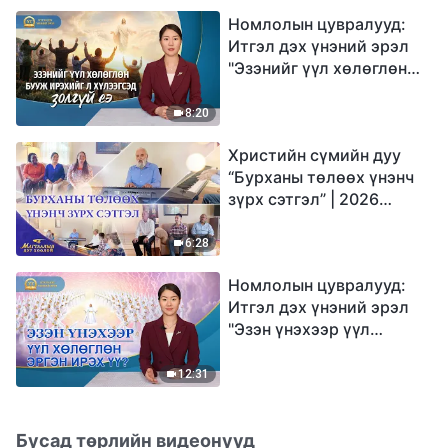
Номлолын цувралууд:
Итгэл дэх үнэний эрэл
"Эзэнийг үүл хөлөглөн
бууж ирэхийг л
хүлээгсэд золгүй еэ"
8:20
Христийн сүмийн дуу
“Бурханы төлөөх үнэнч
зүрх сэтгэл” | 2026
Магтаалын дуу хоолой
6:28
Номлолын цувралууд:
Итгэл дэх үнэний эрэл
"Эзэн үнэхээр үүл
хөлөглөн эргэн ирэх үү?"
12:31
Бусад төрлийн видеонууд