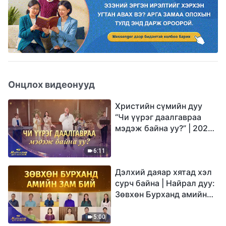
Онцлох видеонууд
Христийн сүмийн дуу
“Чи үүрэг даалгавраа
мэдэж байна уу?” | 2026
Магтаалын дуу хоолой
6:11
Дэлхий даяар хятад хэл
сурч байна | Найрал дуу:
Зөвхөн Бурханд амийн
зам бий | 2026
Магтаалын дуу хоолой
5:00