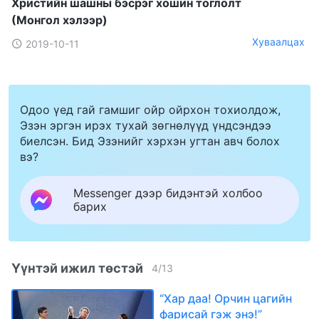
Христийн шашны бэсрэг хошин тоглолт
(Монгол хэлээр)
Хуваалцах
2019-10-11
Одоо үед гай гамшиг ойр ойрхон тохиолдож,
Эзэн эргэн ирэх тухай зөгнөлүүд үндсэндээ
биелсэн. Бид Эзэнийг хэрхэн угтан авч болох
вэ?
Messenger дээр бидэнтэй холбоо
барих
Үүнтэй ижил төстэй
4
/
13
“Хар даа! Орчин цагийн
фарисай гэж энэ!”