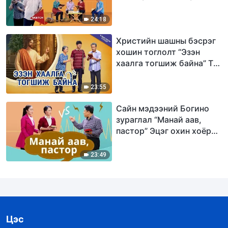
аймшигтай цуглаан
24:18
Христийн шашны бэсрэг
хошин тоглолт “Эзэн
хаалга тогшиж байна” Та
эргэн ирсэн Есүсийг
угтаж авсан уу
23:55
Сайн мэдээний Богино
зураглал “Манай аав,
пастор” Эцэг охин хоёрын
ариун библийн тухай
мэтгэлцээн
23:49
Цэс