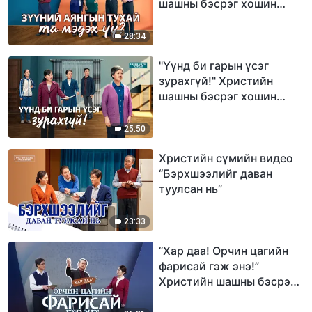
шашны бэсрэг хошин
тоглолт (Монгол хэлээр)
28:34
"Үүнд би гарын үсэг
зурахгүй!" Христийн
шашны бэсрэг хошин
тоглолт (Монгол хэлээр)
25:50
Христийн сүмийн видео
“Бэрхшээлийг даван
туулсан нь”
23:33
“Хар даа! Орчин цагийн
фарисай гэж энэ!”
Христийн шашны бэсрэг
хошин тоглолт (Монгол
хэлээр)