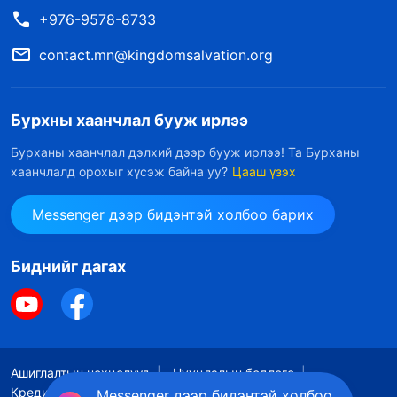
+976-9578-8733
contact.mn@kingdomsalvation.org
Бурхны хаанчлал бууж ирлээ
Бурханы хаанчлал дэлхий дээр бууж ирлээ! Та Бурханы
хаанчлалд орохыг хүсэж байна уу?
Цааш үзэх
Messenger дээр бидэнтэй холбоо барих
Биднийг дагах
Ашиглалтын нөхцөлүүд
Нууцлалын бодлого
Кредит
Күүкийн бодлого
Messenger дээр бидэнтэй холбоо