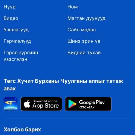
Нүүр
Ном
Видео
Магтан дуунууд
Уншлагууд
Сайн мэдээ
Гэрчлэлүүд
Шинэ эрин үе
Гэрэл зургийн
Бидний тухай
үзэсгэлэн
Төгс Хүчит Бурханы Чуулганы аппыг татаж
авах
Холбоо барих