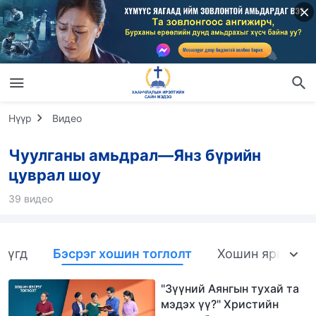
Нүүр
Видео
Чуулганы амьдрал—Янз бүрийн
цуврал шоу
39 видео
Бүгд
Бэсрэг хошин тоглолт
Хошин яриа
"Зүүний Аянгын тухай та
мэдэх үү?" Христийн