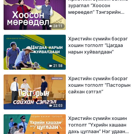
зураглал “Хоосон
мөрөөдөл” Тэнгэрийн
хаанчлалд орох
шалгуурыг та мэдэх үү?
28:11
Христийн сүмийн бэсрэг
хошин тоглолт “Цагдаа
нарын хуйвалдаан”
21:58
Христийн сүмийн бэсрэг
хошин тоглолт “Пасторын
сайхан сэтгэл”
22:03
Христийн сүмийн хошин
тоглолт “Үхрийн хашаан
дахь цуглаан” Нэг удааны