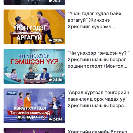
26:31
“Үнэн гэдэг худал байх
аргагүй” Жинхэнэ
Христийг хуурамч
христүүдээс хэрхэн ялгах
вэ (Хошин тоглолт)
20:06
“Чи үнэхээр гэмшсэн үү? ”
Христийн шашны бэсрэг
хошин тоглолт (Монгол
хэлээр)
24:46
“Аврал хүртвэл тэнгэрийн
хаанчлалд орж чадах уу”
Христийн шашны бэсрэг
хошин тоглолт (Монгол
хэлээр)
24:04
Христийн сүмийн богино