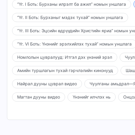
гүйцэтгэсэн ажил нь Нигүүлслийн эрин үеийн ажи
“Үг. I Боть: Бурханы илрэлт ба ажил” номын уншлага
байсан хүмүүс хэрхэн хэрэгжүүлэх учиртай талаа
“Үг. II Боть: Бурханыг мэдэх тухай” номын уншлага
өдрүүдийн нэг ч ажлыг хийгээгүй бөгөөд зөвхөн 
Хуулийн эрин үед Хуучин Гэрээний хуулийг тогто
“Үг. III Боть: Эцсийн өдрүүдийн Христийн яриа” номын у
хийгээгүй юм бэ? Яагаад Тэр Нигүүлслийн эрин ү
Тэгвэл энэ нь хүн хүлээн зөвшөөрөхөд нэмэртэй 
“Үг. VI Боть: Үнэнийг эрэлхийлэх тухай” номын уншлага
эрх мэдэлд хүрнэ гэдгийг л зөгнөсөн боловч Нигү
юм. Эрин үе бүр дэх Бурханы ажил тодорхой зааг 
Номлолын цувралууд: Итгэл дэх үнэний эрэл
Чуул
ажлыг хийдэг бөгөөд ажлын дараагийн үе шатыг х
Амийн туршлагын тухай гэрчлэлийн кинонууд
Шаш
байдлаар эрин үе болгон дахь Түүний бэлгэдлийн 
эцсийн өдрүүдийн тэмдгүүдийн талаар, хэрхэн тэв
Найрал дууны цуврал видео
Чуулганы амьдрал—Я
гэмшиж, нүглээ улайх, мөн хэрхэн загалмайг үүрч,
өдрүүдэд юунд орж эсвэл хэрхэн Бурханы хүслийг
Магтан дууны видео
Үнэнийг илчлэх нь
Онцо
ч яриагүй. Ийм байхад эцсийн өдрүүдийн Бурханы
гэж үү? Гартаа зүгээр л Библи барьснаар чи юуг 
номлогчийн аль нь ч бай, хэн өнөөдрийн ажлыг у