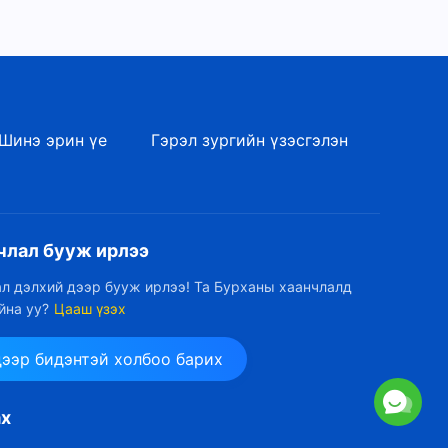
Шинэ эрин үе
Гэрэл зургийн үзэсгэлэн
члал бууж ирлээ
л дэлхий дээр бууж ирлээ! Та Бурханы хаанчлалд
йна уу?
Цааш үзэх
дээр бидэнтэй холбоо барих
ах