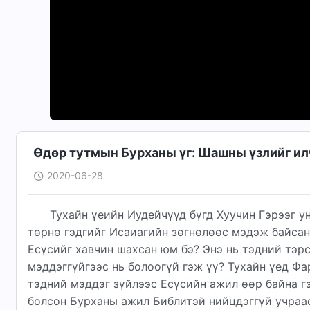
Өдөр тутмын Бурханы үг: Шашны үзлийг илч
2020-06-28
Тухайн үеийн Иудейчүүд бүгд Хуучин Гэрээг 
төрнө гэдгийг Исаиагийн зөгнөлөөс мэдэж байсан.
Есүсийг хавчин шахсан юм бэ? Энэ нь тэдний тэр
мэддэггүйгээс нь болоогүй гэж үү? Тухайн үед Фа
тэдний мэддэг зүйлээс Есүсийн ажил өөр байна г
болсон Бурханы ажил Библитэй нийцдэггүй учраас