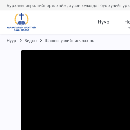
Бурханы илрэлтийг эрж хайж, хүсэн хүлээдэг бүх хүнийг урь
Нүүр
Н
Нүүр
Видео
Шашны үзлийг илчлэх нь