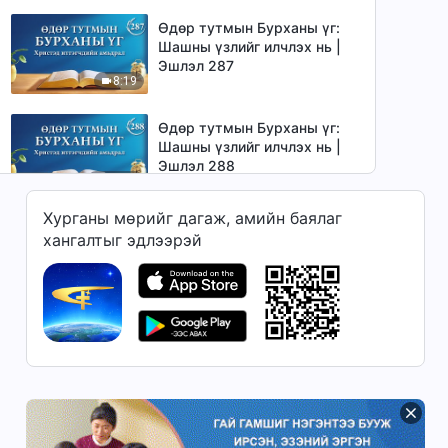
Өдөр тутмын Бурханы үг:
Шашны үзлийг илчлэх нь |
Эшлэл 287
8:19
Өдөр тутмын Бурханы үг:
Шашны үзлийг илчлэх нь |
Эшлэл 288
12:19
Хурганы мөрийг дагаж, амийн баялаг
Өдөр тутмын Бурханы үг:
хангалтыг эдлээрэй
Шашны үзлийг илчлэх нь |
Эшлэл 289
7:16
Өдөр тутмын Бурханы үг:
Шашны үзлийг илчлэх нь |
Эшлэл 290
8:21
Өдөр тутмын Бурханы үг:
Шашны үзлийг илчлэх нь |