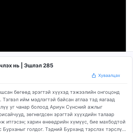
лэх нь | Эшлэл 285
Хуваалцах
уншсан бөгөөд эрэгтэй хүүхэд тэжээлийн онгоцонд
 Тэгвэл ийм мэдлэгтэй байсан атлаа тэд яагаад
слүү уг чанар болоод Ариун Сүнсний ажлыг
рисайчууд, зөгнөгдсөн эрэгтэй хүүхдийн талаар
эж итгэсэн; харин өнөөдрийн хүмүүс, бие махбодтой
 Бурханыг голдог. Тэдний Бурханд тэрслэх тэрслүү