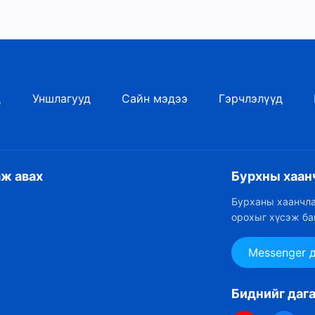
д
Уншлагууд
Сайн мэдээ
Гэрчлэлүүд
аж авах
Бурхны хаан
Бурханы хаанчла
орохыг хүсэж ба
Messenger 
Биднийг даг