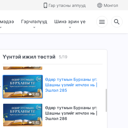
Эшлэл 282
Гар утасны аппууд
Монгол
5:45
 мэдээ
Гэрчлэлүүд
Шинэ эрин үе
Өдөр тутмын Бурханы үг:
Шашны үзлийг илчлэх нь |
Эшлэл 283
10:34
Өдөр тутмын Бурханы үг:
Үүнтэй ижил төстэй
Шашны үзлийг илчлэх нь |
5
/
19
Эшлэл 284
7:53
Өдөр тутмын Бурханы үг:
Шашны үзлийг илчлэх нь |
Эшлэл 285
5:48
Өдөр тутмын Бурханы үг:
Шашны үзлийг илчлэх нь |
Эшлэл 286
5:40