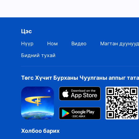
Цэс
Нүүр
Ном
Видео
Магтан дуунуу
Бидний тухай
Төгс Хүчит Бурханы Чуулганы аппыг тат
Холбоо барих