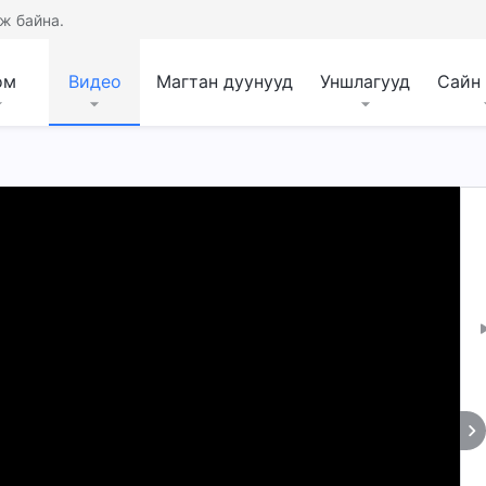
ж байна.
ом
Видео
Магтан дуунууд
Уншлагууд
Сайн