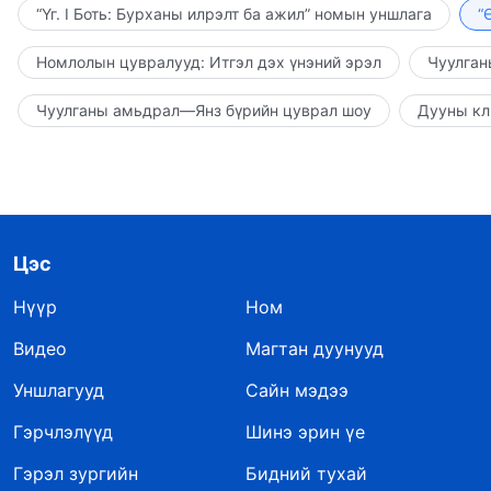
“Үг. I Боть: Бурханы илрэлт ба ажил” номын уншлага
“
Номлолын цувралууд: Итгэл дэх үнэний эрэл
Чуулган
Чуулганы амьдрал—Янз бүрийн цуврал шоу
Дууны кл
Цэс
Нүүр
Ном
Видео
Магтан дуунууд
Уншлагууд
Сайн мэдээ
Гэрчлэлүүд
Шинэ эрин үе
Гэрэл зургийн
Бидний тухай