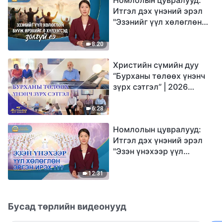
Итгэл дэх үнэний эрэл
"Эзэнийг үүл хөлөглөн
бууж ирэхийг л
хүлээгсэд золгүй еэ"
8:20
Христийн сүмийн дуу
“Бурханы төлөөх үнэнч
зүрх сэтгэл” | 2026
Магтаалын дуу хоолой
6:28
Номлолын цувралууд:
Итгэл дэх үнэний эрэл
"Эзэн үнэхээр үүл
хөлөглөн эргэн ирэх үү?"
12:31
Бусад төрлийн видеонууд