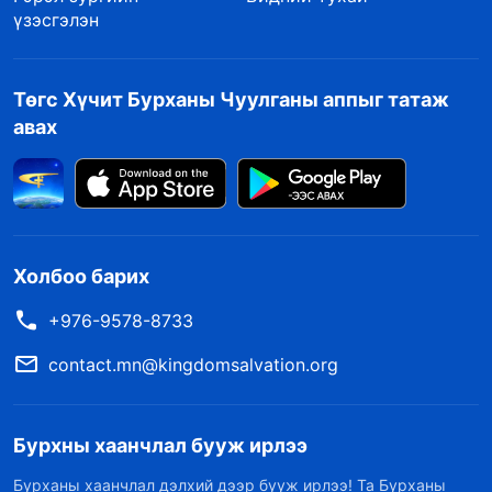
үзэсгэлэн
Төгс Хүчит Бурханы Чуулганы аппыг татаж
авах
Холбоо барих
+976-9578-8733
contact.mn@kingdomsalvation.org
Бурхны хаанчлал бууж ирлээ
Бурханы хаанчлал дэлхий дээр бууж ирлээ! Та Бурханы