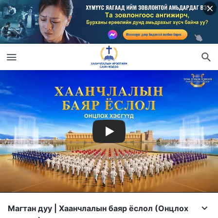
Mагтан дуу | Хаанчлалын баяр ёслол (Онцлох