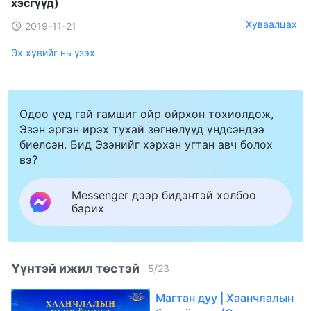
хэсгүүд)
Хуваалцах
2019-11-21
Эх хувийг нь үзэх
Одоо үед гай гамшиг ойр ойрхон тохиолдож,
Эзэн эргэн ирэх тухай зөгнөлүүд үндсэндээ
биелсэн. Бид Эзэнийг хэрхэн угтан авч болох
вэ?
Messenger дээр бидэнтэй холбоо
барих
Үүнтэй ижил төстэй
5
/
23
Mагтан дуу | Хаанчлалын