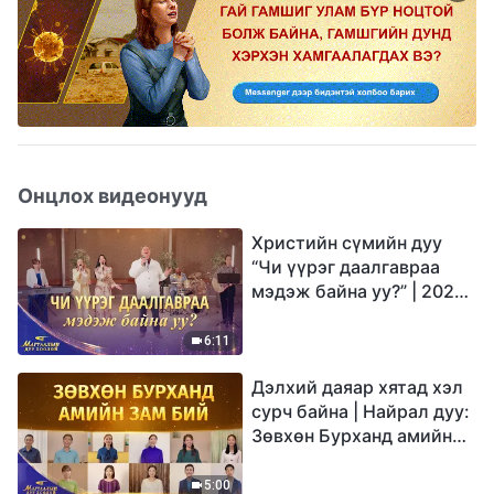
Онцлох видеонууд
Христийн сүмийн дуу
“Чи үүрэг даалгавраа
мэдэж байна уу?” | 2026
Магтаалын дуу хоолой
6:11
Дэлхий даяар хятад хэл
сурч байна | Найрал дуу:
Зөвхөн Бурханд амийн
зам бий | 2026
Магтаалын дуу хоолой
5:00