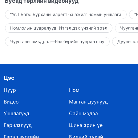
Бусад төрлийн видеонууд
“Үг. I Боть: Бурханы илрэлт ба ажил” номын уншлага
“
Номлолын цувралууд: Итгэл дэх үнэний эрэл
Чуулган
Чуулганы амьдрал—Янз бүрийн цуврал шоу
Дууны кл
Цэс
Нүүр
Ном
Видео
Магтан дуунууд
Уншлагууд
Сайн мэдээ
Гэрчлэлүүд
Шинэ эрин үе
Гэрэл зургийн
Бидний тухай