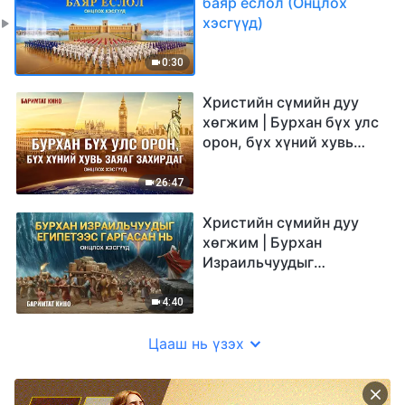
баяр ёслол (Онцлох
хэсгүүд)
0:30
Христийн сүмийн дуу
хөгжим | Бурхан бүх улс
орон, бүх хүний хувь
заяаг захирдаг (Онцлох
хэсгүүд)
26:47
Христийн сүмийн дуу
хөгжим | Бурхан
Израильчуудыг
Египетээс гаргасан нь
(Онцлох хэсгүүд)
4:40
Цааш нь үзэх