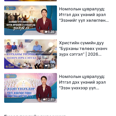
Номлолын цувралууд:
Итгэл дэх үнэний эрэл
"Эзэнийг үүл хөлөглөн
бууж ирэхийг л
хүлээгсэд золгүй еэ"
8:20
Христийн сүмийн дуу
“Бурханы төлөөх үнэнч
зүрх сэтгэл” | 2026
Магтаалын дуу хоолой
6:28
Номлолын цувралууд:
Итгэл дэх үнэний эрэл
"Эзэн үнэхээр үүл
хөлөглөн эргэн ирэх үү?"
12:31