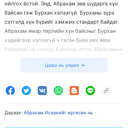
ойлгох ёстой. Энд, Абрахам зөв шударга хүн
байсан гэж Бурхан хэлээгүй. Бурханы зүрх
сэтгэлд хүн бүрийг хэмжих стандарт байдаг.
Абрахам ямар төрлийн хүн байсныг Бурхан
хэдийгээр хэлээгүй ч гэсэн биеэ авч явах
байдлаас нь үзэхэд Бурханд итгэх Абрахамын
итгэл ямар байсан бэ? Энэ нь жаахан хийсвэр
Цааш нь унших
байсан уу? Эсвэл тэр их итгэлтэй байсан уу?
Үгүй, тэр тийм байгаагүй! Түүний инээд болон
бодлууд хэн байсан бэ гэдгийг нь харуулсан,
иймээс тэр зөв шударга байсан гэсэн та
нарын итгэл бол зөвхөн та нарын төсөөллийн
Дараах:
Абрахам Исаакийг өргөсөн нь
хоосон бодол, номлол сургаал сохроор
хэрэглэсэн хэрэг бөгөөд хөнгөн хуумгай