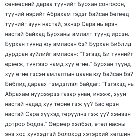
сөнөөсний дараа түүнийг Бурхан сонгосон,
түүний нэрийг Абрахам гэдэг байсан бөгөөд
түүнийг зуун настай, эхнэр Сара нь ерэн
настай байхад Бурханы амлалт түүнд ирсэн.
Бурхан түүнд юу амласан бэ? Бурхан Библид
дурдсан зүйлийг амласан: “Тэгээд Би түүнийг
ерөөж, түүгээр чамд хүү өгнө.” Бурхан түүнд
хүү өгнө гэсэн амлалтын цаана юу байсан бэ?
Библид дараах тэмдэглэл байдаг: “Тэгэхэд нь
Абрахам нүүрээрээ газар унан, инээж, зуун
настай надад хүү төрнө гэж үү? Бас ерэн
настай Сара хүүхэд төрүүлнэ гэж үү? хэмээн
дотроо бодов.” Өөрөөр хэлбэл, өтөл насны
энэ хос хүүхэдтэй болоход хэтэрхий хөгшин