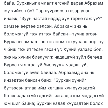
байв. Бурханыг амлалт өгсний дараа Абрахам
юу хийсэн бэ? Тэр нүүрээрээ газар унан
инээж, “Зуун настай надад хүү төрнө гэж үү?”
хэмээн өөртөө хэлсэн. Абрахам энэ нь
боломжгүй гэж итгэж байсан—түүнд өгсөн
Бурханы амлалт нь тоглоом тохуунаас өөр юу
ч биш гэж итгэсэн гэсэн үг. Хүний үзлээр бол,
энэ нь хүний биелүүлж чадашгүй зүйл бөгөөд
Бурхан ч ялгаагүй биелүүлж чадашгүй,
боломжгүй зүйл байлаа. Абрахамд энэ нь
инээдтэй байсан байх: “Бурхан хүнийг
бүтээсэн атлаа ийм хөгшин хүн хүүхэдтэй
болж чадахгүй гэдгийг яагаад ч юм мэддэггүй
юм шиг байна; Бурхан надад хүүхэдтэй болох