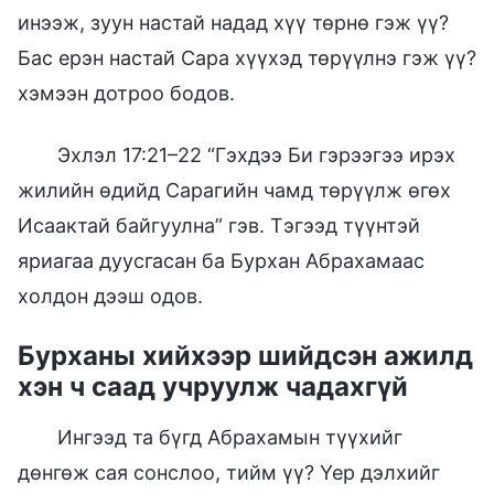
инээж, зуун настай надад хүү төрнө гэж үү?
Бас ерэн настай Сара хүүхэд төрүүлнэ гэж үү?
хэмээн дотроо бодов.
Эхлэл 17:21–22 “Гэхдээ Би гэрээгээ ирэх
жилийн өдийд Сарагийн чамд төрүүлж өгөх
Исаактай байгуулна” гэв. Тэгээд түүнтэй
яриагаа дуусгасан ба Бурхан Абрахамаас
холдон дээш одов.
Бурханы хийхээр шийдсэн ажилд
хэн ч саад учруулж чадахгүй
Ингээд та бүгд Абрахамын түүхийг
дөнгөж сая сонслоо, тийм үү? Үер дэлхийг