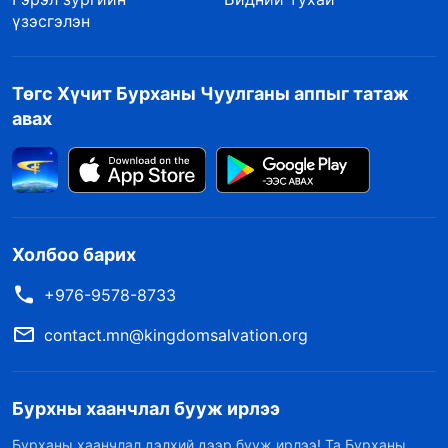
Түүний сонгохоор шийдсэн хүмүүсийг, эсвэл
үзэсгэлэн
Түүний үйлдлүүдийн зарчмыг бүрэн ойлгооч
гэж Тэр хүнээс шаардаагүй, учир нь хүний
Төгс Хүчит Бурханы Чуулганы аппыг татаж
биеийн хэмжээ зүгээр л тохирохгүй байсан
авах
билээ. Тэр үед Абрахамын юу ч хийж, яаж ч
авирласныг Бурхан хэвийн гэж үзсэн. Тэр
яллаж, зэмлээгүй, харин ердөө л “Сара чамд
дараа жилийн энэ цагт Исаакийг төрүүлж
Холбоо барих
өгнө” гэж хэлсэн юм. Бурханы хувьд эдгээр
+976-9578-8733
үгийг тунхагласных нь дараа энэ хэрэг алхам
алхмаар биелж эхэлсэн; Бурханы нүдэнд бол
contact.mn@kingdomsalvation.org
Түүний төлөвлөгөөгөөр бүтэх ёстой байсан
зүйл аль хэдийн биелсэн. Үүнийг
Бурхны хаанчлал бууж ирлээ
зохицуулсныхаа дараа Бурхан явсан. Хүн юу
Бурханы хаанчлал дэлхий дээр бууж ирлээ! Та Бурханы