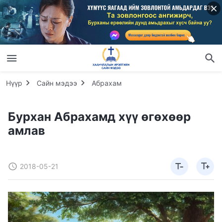
Нүүр
Сайн мэдээ
Абрахам
Бурхан Абрахамд хүү өгөхөөр
амлав
2018-05-21