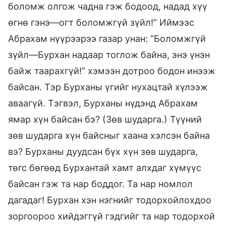
боломж олгож чадна гэж бодоод, надад хүү
өгнө гэнэ—огт боломжгүй зүйл!” Иймээс
Абрахам нүүрээрээ газар унан: “Боломжгүй
зүйл—Бурхан надаар тоглож байна, энэ үнэн
байж таарахгүй!” хэмээн дотроо бодон инээж
байсан. Тэр Бурханы үгийг нухацтай хүлээж
аваагүй. Тэгвэл, Бурханы нүдэнд Абрахам
ямар хүн байсан бэ? (Зөв шударга.) Түүний
зөв шударга хүн байсныг хаана хэлсэн байна
вэ? Бурханы дуудсан бүх хүн зөв шударга,
төгс бөгөөд Бурхантай хамт алхдаг хүмүүс
байсан гэж та нар боддог. Та нар номлол
дагадаг! Бурхан хэн нэгнийг тодорхойлохдоо
зоргоороо хийдэггүй гэдгийг та нар тодорхой