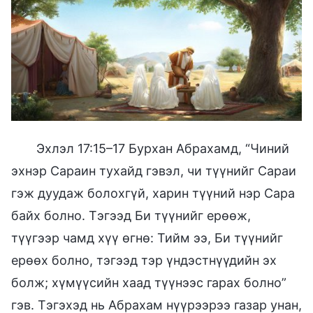
Эхлэл 17:15–17 Бурхан Абрахамд, “Чиний
эхнэр Сараин тухайд гэвэл, чи түүнийг Сараи
гэж дуудаж болохгүй, харин түүний нэр Сара
байх болно. Тэгээд Би түүнийг ерөөж,
түүгээр чамд хүү өгнө: Тийм ээ, Би түүнийг
ерөөх болно, тэгээд тэр үндэстнүүдийн эх
болж; хүмүүсийн хаад түүнээс гарах болно”
гэв. Тэгэхэд нь Абрахам нүүрээрээ газар унан,