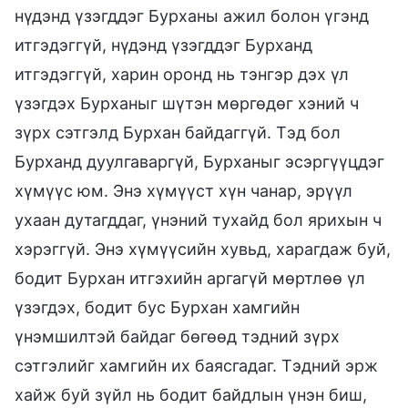
нүдэнд үзэгддэг Бурханы ажил болон үгэнд
итгэдэггүй, нүдэнд үзэгддэг Бурханд
итгэдэггүй, харин оронд нь тэнгэр дэх үл
үзэгдэх Бурханыг шүтэн мөргөдөг хэний ч
зүрх сэтгэлд Бурхан байдаггүй. Тэд бол
Бурханд дуулгаваргүй, Бурханыг эсэргүүцдэг
хүмүүс юм. Энэ хүмүүст хүн чанар, эрүүл
ухаан дутагддаг, үнэний тухайд бол ярихын ч
хэрэггүй. Энэ хүмүүсийн хувьд, харагдаж буй,
бодит Бурхан итгэхийн аргагүй мөртлөө үл
үзэгдэх, бодит бус Бурхан хамгийн
үнэмшилтэй байдаг бөгөөд тэдний зүрх
сэтгэлийг хамгийн их баясгадаг. Тэдний эрж
хайж буй зүйл нь бодит байдлын үнэн биш,