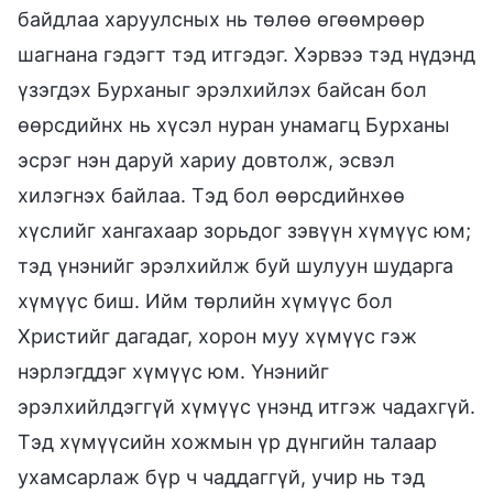
байдлаа харуулсных нь төлөө өгөөмрөөр
шагнана гэдэгт тэд итгэдэг. Хэрвээ тэд нүдэнд
үзэгдэх Бурханыг эрэлхийлэх байсан бол
өөрсдийнх нь хүсэл нуран унамагц Бурханы
эсрэг нэн даруй хариу довтолж, эсвэл
хилэгнэх байлаа. Тэд бол өөрсдийнхөө
хүслийг хангахаар зорьдог зэвүүн хүмүүс юм;
тэд үнэнийг эрэлхийлж буй шулуун шударга
хүмүүс биш. Ийм төрлийн хүмүүс бол
Христийг дагадаг, хорон муу хүмүүс гэж
нэрлэгддэг хүмүүс юм. Үнэнийг
эрэлхийлдэггүй хүмүүс үнэнд итгэж чадахгүй.
Тэд хүмүүсийн хожмын үр дүнгийн талаар
ухамсарлаж бүр ч чаддаггүй, учир нь тэд