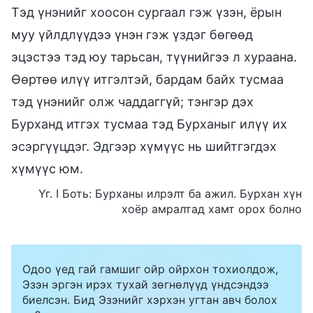
Тэд үнэнийг хоосон сургаал гэж үзэн, ёрын
муу үйлдлүүдээ үнэн гэж үздэг бөгөөд
эцэстээ тэд юу тарьсан, түүнийгээ л хураана.
Өөртөө илүү итгэлтэй, бардам байх тусмаа
тэд үнэнийг олж чаддаггүй; тэнгэр дэх
Бурханд итгэх тусмаа тэд Бурханыг илүү их
эсэргүүцдэг. Эдгээр хүмүүс нь шийтгэгдэх
хүмүүс юм.
Үг. I Боть: Бурханы илрэлт ба ажил. Бурхан хүн
хоёр амралтад хамт орох болно
Одоо үед гай гамшиг ойр ойрхон тохиолдож,
Эзэн эргэн ирэх тухай зөгнөлүүд үндсэндээ
биелсэн. Бид Эзэнийг хэрхэн угтан авч болох