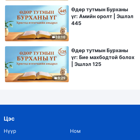
Өдөр тутмын Бурханы
үг: Амийн оролт | Эшлэл
445
10:10
Өдөр тутмын Бурханы
үг: Бие махбодтой болох
| Эшлэл 125
9:29
Цэс
Нүүр
Ном