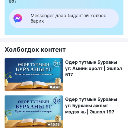
вэ?
Messenger дээр бидэнтэй холбоо
барих
Холбогдох контент
Өдөр тутмын Бурханы
үг: Амийн оролт | Эшлэл
517
4:49
Өдөр тутмын Бурханы
үг: Бурханы ажлыг
мэдэх нь | Эшлэл 197
15:13