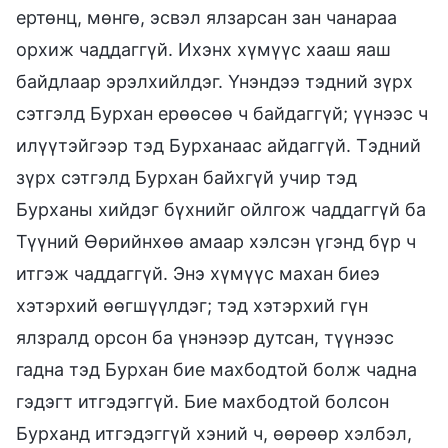
ертөнц, мөнгө, эсвэл ялзарсан зан чанараа
орхиж чаддаггүй. Ихэнх хүмүүс хааш яаш
байдлаар эрэлхийлдэг. Үнэндээ тэдний зүрх
сэтгэлд Бурхан ерөөсөө ч байдаггүй; үүнээс ч
илүүтэйгээр тэд Бурханаас айдаггүй. Тэдний
зүрх сэтгэлд Бурхан байхгүй учир тэд
Бурханы хийдэг бүхнийг ойлгож чаддаггүй ба
Түүний Өөрийнхөө амаар хэлсэн үгэнд бүр ч
итгэж чаддаггүй. Энэ хүмүүс махан биеэ
хэтэрхий өөгшүүлдэг; тэд хэтэрхий гүн
ялзралд орсон ба үнэнээр дутсан, түүнээс
гадна тэд Бурхан бие махбодтой болж чадна
гэдэгт итгэдэггүй. Бие махбодтой болсон
Бурханд итгэдэггүй хэний ч, өөрөөр хэлбэл,