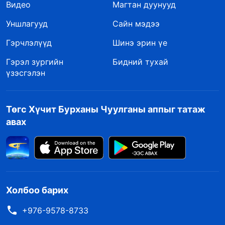
Видео
Магтан дуунууд
Уншлагууд
Сайн мэдээ
Гэрчлэлүүд
Шинэ эрин үе
Гэрэл зургийн
Бидний тухай
үзэсгэлэн
Төгс Хүчит Бурханы Чуулганы аппыг татаж
авах
Холбоо барих
+976-9578-8733