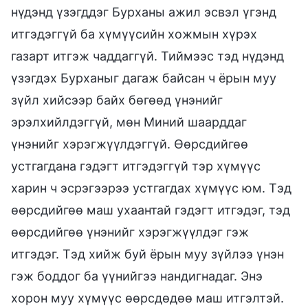
нүдэнд үзэгддэг Бурханы ажил эсвэл үгэнд
итгэдэггүй ба хүмүүсийн хожмын хүрэх
газарт итгэж чаддаггүй. Тиймээс тэд нүдэнд
үзэгдэх Бурханыг дагаж байсан ч ёрын муу
зүйл хийсээр байх бөгөөд үнэнийг
эрэлхийлдэггүй, мөн Миний шаарддаг
үнэнийг хэрэгжүүлдэггүй. Өөрсдийгөө
устгагдана гэдэгт итгэдэггүй тэр хүмүүс
харин ч эсрэгээрээ устгагдах хүмүүс юм. Тэд
өөрсдийгөө маш ухаантай гэдэгт итгэдэг, тэд
өөрсдийгөө үнэнийг хэрэгжүүлдэг гэж
итгэдэг. Тэд хийж буй ёрын муу зүйлээ үнэн
гэж боддог ба үүнийгээ нандигнадаг. Энэ
хорон муу хүмүүс өөрсдөдөө маш итгэлтэй.