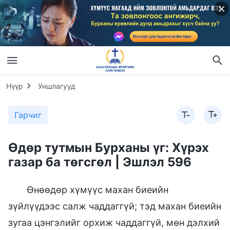
Нүүр
Уншлагууд
Гарчиг
Өдөр тутмын Бурханы үг: Хүрэх
газар ба төгсгөл | Эшлэл 596
Өнөөдөр хүмүүс махан биеийн
зүйлүүдээс салж чаддаггүй; тэд махан биеийн
зугаа цэнгэлийг орхиж чаддаггүй, мөн дэлхий