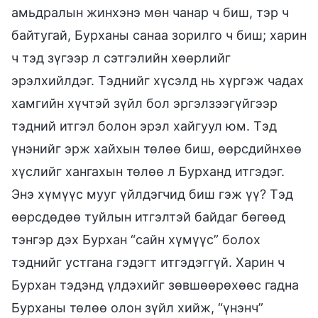
амьдралын жинхэнэ мөн чанар ч биш, тэр ч
байтугай, Бурханы санаа зорилго ч биш; харин
ч тэд зүгээр л сэтгэлийн хөөрлийг
эрэлхийлдэг. Тэднийг хүсэлд нь хүргэж чадах
хамгийн хүчтэй зүйл бол эргэлзээгүйгээр
тэдний итгэл болон эрэл хайгуул юм. Тэд
үнэнийг эрж хайхын төлөө биш, өөрсдийнхөө
хүслийг хангахын төлөө л Бурханд итгэдэг.
Энэ хүмүүс мууг үйлдэгчид биш гэж үү? Тэд
өөрсдөдөө туйлын итгэлтэй байдаг бөгөөд
тэнгэр дэх Бурхан “сайн хүмүүс” болох
тэднийг устгана гэдэгт итгэдэггүй. Харин ч
Бурхан тэдэнд үлдэхийг зөвшөөрөхөөс гадна
Бурханы төлөө олон зүйл хийж, “үнэнч”