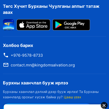
Төгс Хүчит Бурханы Чуулганы аппыг татаж
авах
Холбоо барих
+976-9578-8733
contact.mn@kingdomsalvation.org
Бурхны хаанчлал бууж ирлээ
Бурханы хаанчлал дэлхий дээр бууж ирлээ! Та Бурханы
хаанчлалд орохыг хүсэж байна уу?
Цааш үзэх
Messenger дээр бидэнтэй холбоо барих