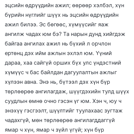
эцсийн өдрүүдийн ажил; өөрөөр хэлбэл, хүн
бүрийн нүглийг шүүх нь эцсийн өдрүүдийн
ажил билээ. Эс бөгөөс, хүмүүсийг яаж
ангилж чадах юм бэ? Та нарын дунд хийгдэж
байгаа ангилах ажил нь бүхий л орчлон
ертөнц дэх ийм ажлын эхлэл юм. Үүний
дараа, хаа сайгүй орших бүх улс үндэстний
хүмүүс ч бас байлдан дагуулалтын ажлыг
хүлээн авна. Энэ нь, бүтээл дэх хүн бүр
төрлөөрөө ангилагдаж, шүүгдэхийн тулд шүүх
суудлын өмнө очно гэсэн үг юм. Хэн ч, юу ч
энэхүү гэсгээлт, шүүлтийг туулахаас зугтаж
чадахгүй, мөн төрлөөрөө ангилагддаггүй
ямар ч хүн, ямар ч зүйл үгүй; хүн бүр