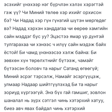
эсэхийг үнэхээр нэг бүрчлэн хэлэх хэрэгтэй
гэж үү? Чи Миний төлөө хэр ихийг орхисон
бэ? Чи Надад хэр гүн гүнзгий шүтэн мөргөдөг
вэ? Надад хэрхэн ханддагаа чи өөрөө хамгийн
сайн мэддэг бус уу? Эцэстээ ямар үр дүнтэй
тулгарахаа чи хэнээс ч илүү сайн мэдэж байх
ёстой! Би чамд үнэнээсээ хэлж байна: Би
зөвхөн хүн төрөлхтнийг бүтээж, чамайг
бүтээсэн боловч та нарыг Сатанд өгөөгүй;
Миний эсрэг тэрсэлж, Намайг эсэргүүцэж,
улмаар Надаар шийтгүүлэхэд Би та нарыг
зориуд хүргээгүй. Энэ бүх гай гамшиг, зовлон
шаналал нь зүрх сэтгэл чинь хэтэрхий хатуу,
биеэ авч явах байдал чинь хэтэрхий