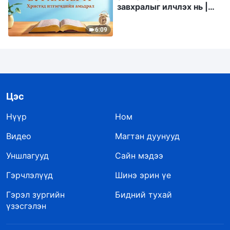
завхралыг илчлэх нь |
Эшлэл 335
6:09
Цэс
Нүүр
Ном
Видео
Магтан дуунууд
Уншлагууд
Сайн мэдээ
Гэрчлэлүүд
Шинэ эрин үе
Гэрэл зургийн
Бидний тухай
үзэсгэлэн