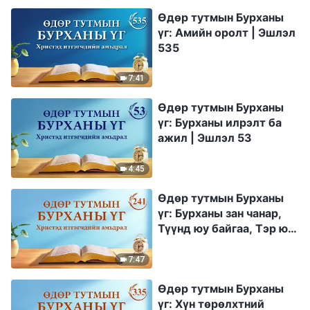
Өдөр тутмын Бурханы
үг: Амийн оролт | Эшлэл
535
7:41
Өдөр тутмын Бурханы
үг: Бурханы илрэлт ба
ажил | Эшлэл 53
4:45
Өдөр тутмын Бурханы
үг: Бурханы зан чанар,
Түүнд юу байгаа, Тэр юу
болох | Эшлэл 241
7:47
Өдөр тутмын Бурханы
үг: Хүн төрөлхтний