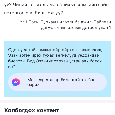
үү? Чиний төгсгөл ямар байхын хамгийн сайн
нотолгоо энэ биш гэж үү?
Үг. I Боть: Бурханы илрэлт ба ажил. Байлдан
дагуулалтын ажлын дотоод үнэн 1
Одоо үед гай гамшиг ойр ойрхон тохиолдож,
Эзэн эргэн ирэх тухай зөгнөлүүд үндсэндээ
биелсэн. Бид Эзэнийг хэрхэн угтан авч болох
вэ?
Messenger дээр бидэнтэй холбоо
барих
Холбогдох контент