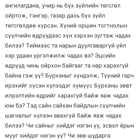
ангилагдана, учир нь бүх зүйлийн төгсгөл
ойртож, тэнгэр, газар дахь бүх зүйл
төгсгөлдөө хүрсэн. Хүний оршин тогтнолын
сүүлчийн өдрүүдээс хүн хэрхэн зугтаж чадах
билээ? Тиймээс та нарын дуулгаваргүй үйл
хэр удаан үргэлжилж чадах вэ? Эцсийн
өдрүүд чинь ойрхон байгааг та нар харахгүй
байна гэж үү? Бурханыг хүндэлж, Түүний гарч
ирэхийг хүсэн хүлээдэг хүмүүс Бурханы зөвт
илрэлтийн өдрийг харахгүй байж яаж чадах
юм бэ? Тэд сайн сайхан байдлын сүүлчийн
шагналыг хүлээн авахгүй байж яаж чадах
билээ? Чи сайныг хийдэг нэгэн үү, эсвэл ёрын
мууг хийдэг нэгэн үү? Чи зөв шударга