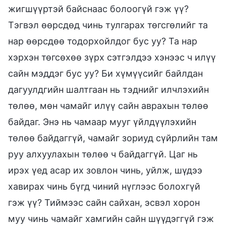
жигшүүртэй байснаас болоогүй гэж үү?
Тэгвэл өөрсдөд чинь тулгарах төгсгөлийг та
нар өөрсдөө тодорхойлдог бус уу? Та нар
хэрхэн төгсөхөө зүрх сэтгэлдээ хэнээс ч илүү
сайн мэддэг бус уу? Би хүмүүсийг байлдан
дагуулдгийн шалтгаан нь тэднийг илчлэхийн
төлөө, мөн чамайг илүү сайн аврахын төлөө
байдаг. Энэ нь чамаар мууг үйлдүүлэхийн
төлөө байдаггүй, чамайг зориуд сүйрлийн там
руу алхуулахын төлөө ч байдаггүй. Цаг нь
ирэх үед асар их зовлон чинь, уйлж, шүдээ
хавирах чинь бүгд чиний нүглээс болохгүй
гэж үү? Тиймээс сайн сайхан, эсвэл хорон
муу чинь чамайг хамгийн сайн шүүдэггүй гэж