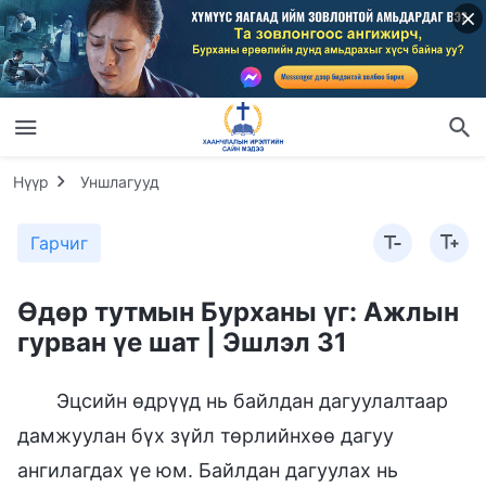
Нүүр
Уншлагууд
Гарчиг
Өдөр тутмын Бурханы үг: Ажлын
гурван үе шат | Эшлэл 31
Эцсийн өдрүүд нь байлдан дагуулалтаар
дамжуулан бүх зүйл төрлийнхөө дагуу
ангилагдах үе юм. Байлдан дагуулах нь