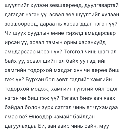
шүүлтийг хүлээн зөвшөөрөөд, дуулгавартай
дагадаг нэгэн үү, эсвэл зөв шүүлтийг хүлээн
зөвшөөрөөд, дараа нь хараагддаг нэгэн үү?
Чи шүүх суудлын өмнө гэрэлд амьдарсаар
ирсэн үү, эсвэл тамын орны харанхуйд
амьдарсаар ирсэн үү? Төгсгөл чинь шагнал
байх уу, эсвэл шийтгэл байх уу гэдгийг
хамгийн тодорхой мэддэг хүн чи өөрөө биш
гэж үү? Бурхан бол зөвт гэдгийг хамгийн
тодорхой мэдэж, хамгийн гүнзгий ойлгодог
нэгэн чи биш гэж үү? Тэгвэл биеэ авч явах
байдал болон зүрх сэтгэл чинь яг чухамдаа
ямар вэ? Өнөөдөр чамайг байлдан
дагуулахдаа Би, зан авир чинь сайн, муу