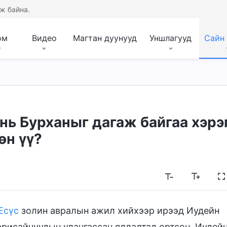
ж байна.
ом
Видео
Магтан дуунууд
Уншлагууд
Сайн
ь Бурханыг дагаж байгаа хэрэ
өн үү?
Есүс
золин авралын ажил хийхээр ирээд Иудейн
арисайчуудын улангассан яллалтад өртсөн. Иудей