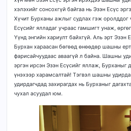
хэлэхийг сонсохгүй байгаа нь Эзэн Есүс эрг
Хүчит Бурханы ажлыг судлах гэж оролддог ч
Есүсийг ялладаг учраас гамшигт унаж, өргө
Үүнд энгийн хариулт байхгүй. Аль эрт Эзэн
Бурхан хараасан бөгөөд өнөөдөр шашны ерт
фарисайчуудаас аваагүй л байна. Шашны уд
эргэн ирсэн Эзэн Есүсийг яллаж, Бурханыг 
үнэхээр харамсалтай! Тэгвэл шашны удирда
удирдагчдад захирагдах нь Бурханыг дагахта
чухал асуудал юм.