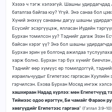
Хэзээ ч тэгж хэлээгүй. Шашны удирдагчдад
баталгаа байгаа юу? Үгүй. Энэ санаа бол цэв
Хүний энэхүү санааны дагуу шашны удирдаг
Есүсийг эсэргүүцэж, ялласан Иудейн тэргүү
Бурхан томилсон уу? Тэднийг дагаж Эзэн Ес
байсан хэрэг үү? Энэ бол шашны удирдагчдад
Бурхан эрин үе болгонд ажилдаа туслуулах
харж болно. Бурхан тэр бүх хүнийг биечлэн 
Тэднийг өөр хүмүүс ер томилдоггүй, тэдний
израильчуудыг Египетээс гаргасан Хуулийн э
гэрчилсэн. Ехова Бурхан Мосед ингэж хэлсэн
хашхираан Надад хүрлээ: мөн Египетчүүд тэ
Тиймээс одоо ирэгтүн, Би чамайг Фараон ру
хөвгүүдийг Египетээс гаргана
”
(Гэтлэл 3:9–10)