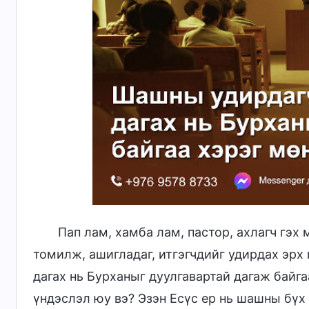
Пап лам, хамба лам, пастор, ахлагч гэх
томилж, ашигладаг, итгэгчдийг удирдах эрх
дагах нь Бурханыг дуулгавартай дагаж байга
үндэслэл юу вэ? Эзэн Есүс ер нь шашны бүх