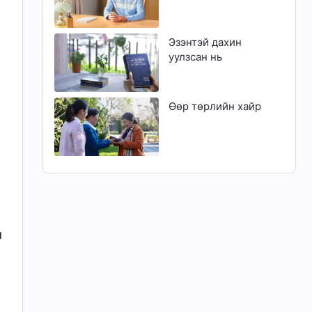
Эзэнтэй дахин
уулзсан нь
Өөр төрлийн хайр
н