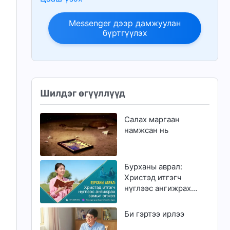
Messenger дээр дамжуулан
бүртгүүлэх
Шилдэг өгүүллүүд
Салах маргаан
намжсан нь
Бурханы аврал:
Христэд итгэгч
нүглээс ангижрах
й
замыг олжээ
Би гэртээ ирлээ