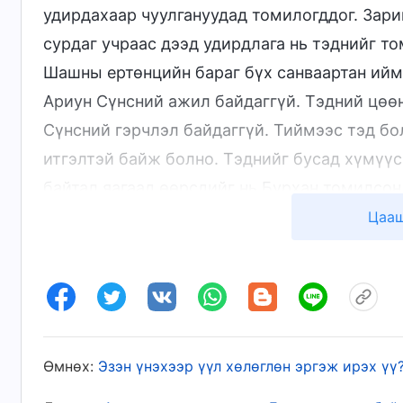
удирдахаар чуулгануудад томилогддог. Зарим
сурдаг учраас дээд удирдлага нь тэднийг то
Шашны ертөнцийн бараг бүх санваартан ийм 
Ариун Сүнсний ажил байдаггүй. Тэдний цөөн
Сүнсний гэрчлэл байдаггүй. Тиймээс тэд бо
итгэлтэй байж болно. Тэднийг бусад хүмүүс
байтал яагаад өөрсдийг нь Бурхан томилсон
зөрчилддөг биш үү? Ичгүүр сонжуургүйгээр 
Цааш
биш үү? Үүний үр дагавар юу байх вэ? Энэ 
гэж үү? Шашны зарим удирдагч Эзэн Есүсийн
Петрт Эзэн Есүсийн хайрласан эрх мэдэл П
ламд эрх мэдэл олгосон, Пап лам Эзэн Есүси
тэдэнд ч бас Бурхан эрх мэдэл өгсөн учраас
Өмнөх:
Эзэн үнэхээр үүл хөлөглөн эргэж ирэх үү
хэлдэг. Энэ нь хөгийн хэрэг биш үү? Өөрт н