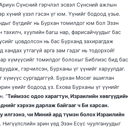
 Ариун Сүнсний гэрчлэл эсвэл Сүнсний ажлын
эр хүний үзэл гэсэн үг юм. Үүнийг бодоод үзье.
чдыг бүгдийг нь Бурхан томилдог юм бол Эзэн
н тахилч, хуулийн багш нар, фарисайчуудыг бас
үсийг цовдолсон нь бас Бурханд захирагдаж
 хандах утгагүй арга зам гэдэг нь тодорхой!
аар хүмүүсийг томилдог болохыг Библиэс бид бас
дуудаж, гэрчилсэн, Бурханы үг үүнийг харуулдаг.
г хүмүүс сургадаггүй. Бурхан Мосег ашиглан
рин үеийг бодоод үз. Ехова Бурханы үг үүнийг
. “
Тиймээс одоо харагтун, Израилийн хөвгүүдий
днийг хэрхэн дарлаж байгааг ч Би харсан.
у илгээнэ, чи Миний ард түмэн болох Израилийн
. Нигүүлслийн эрин үед Эзэн Есүс чуулгануудыг