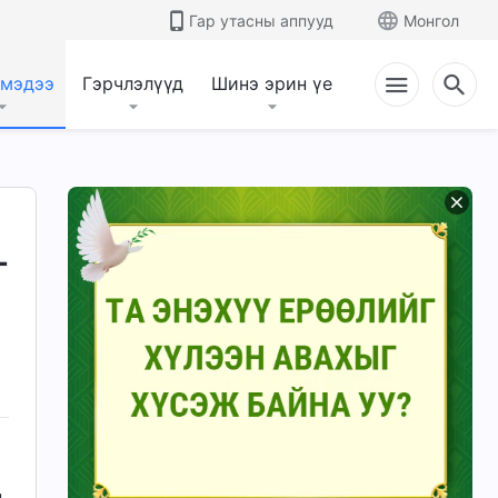
Гар утасны аппууд
Монгол
 мэдээ
Гэрчлэлүүд
Шинэ эрин үе
г
н