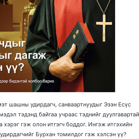
 мэт шашны удирдагч, санваартнуудыг Эзэн Есүс
 мэдэл тэдэнд байгаа учраас тэднийг дуулгаварта
а хэрэг гэж олон итгэгч боддог. Ингэж итгэхийн
 удирдагчийг Бурхан томилдог гэж хэлсэн үү?