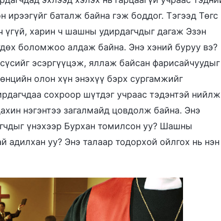
эн ирээгүйг баталж байна гэж боддог. Тэгээд Төгс
 үгүй, харин ч шашны удирдагчдыг дагаж Эзэн
гдөх боломжоо алдаж байна. Энэ хэний буруу вэ?
 Есүсийг эсэргүүцэж, яллаж байсан фарисайчуудыг
өнцийн олон хүн энэхүү бэрх сургамжийг
ирдагчдаа сохроор шүтдэг учраас тэдэнтэй нийлж
дахин нэгэнтээ загалмайд цовдолж байна. Энэ
гчдыг үнэхээр Бурхан томилсон уу? Шашны
й адилхан уу? Энэ талаар тодорхой ойлгох нь нэн