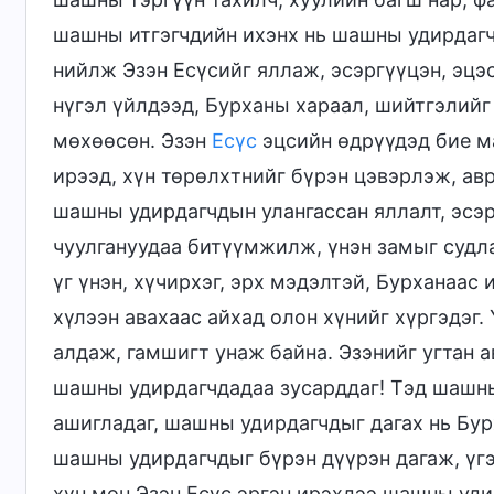
шашны итгэгчдийн ихэнх нь шашны удирдагч
нийлж Эзэн Есүсийг яллаж, эсэргүүцэн, эцэ
нүгэл үйлдээд, Бурханы хараал, шийтгэлийг
мөхөөсөн. Эзэн
Есүс
эцсийн өдрүүдэд бие 
ирээд, хүн төрөлхтнийг бүрэн цэвэрлэж, ав
шашны удирдагчдын улангассан яллалт, эсэ
чуулгануудаа битүүмжилж, үнэн замыг судла
үг үнэн, хүчирхэг, эрх мэдэлтэй, Бурханаас
хүлээн авахаас айхад олон хүнийг хүргэдэг.
алдаж, гамшигт унаж байна. Эзэнийг угтан а
шашны удирдагчдадаа зусарддаг! Тэд шашны
ашигладаг, шашны удирдагчдыг дагах нь Бур
шашны удирдагчдыг бүрэн дүүрэн дагаж, үгэ
хүн мөн Эзэн Есүс эргэн ирэхдээ шашны уди