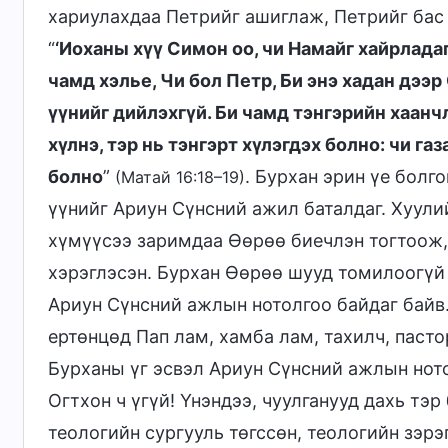
хариулахдаа Петрийг ашиглаж, Петрийг бас 
“
‘Иоханы хүү Симон оо, чи Намайг хайрладаг
чамд хэлье, Чи бол Петр, Би энэ хадан дээ
үүнийг дийлэхгүй. Би чамд тэнгэрийн хаанчл
хүлнэ, тэр нь тэнгэрт хүлэгдэх болно: чи га
болно
”
. Бурхан эрин үе болг
(Матай 16:18–19)
үүнийг Ариун Сүнсний ажил баталдаг. Хуули
хүмүүсээ заримдаа Өөрөө биечлэн тогтоож,
хэрэглэсэн. Бурхан Өөрөө шууд томилоогүй
Ариун Сүнсний ажлын нотолгоо байдаг байв
ертөнцөд Пап лам, хамба лам, тахилч, пасто
Бурханы үг эсвэл Ариун Сүнсний ажлын ното
Огтхон ч үгүй! Үнэндээ, чуулганууд дахь т
теологийн сургууль төгссөн, теологийн зэрэ