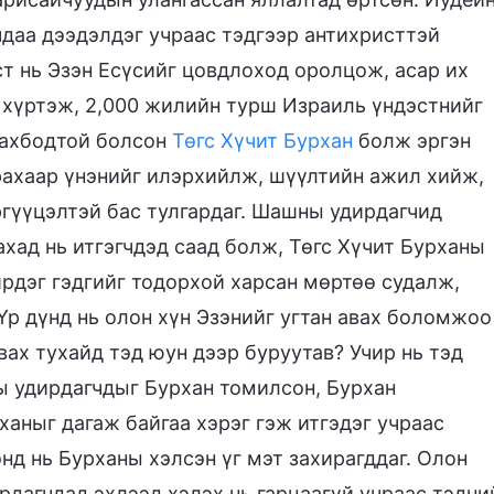
даа дээдэлдэг учраас тэдгээр антихристтэй
ст нь Эзэн Есүсийг цовдлоход оролцож, асар их
 хүртэж, 2,000 жилийн турш Израиль үндэстнийг
махбодтой болсон
Төгс Хүчит Бурхан
болж эргэн
рахаар үнэнийг илэрхийлж, шүүлтийн ажил хийж,
ргүүцэлтэй бас тулгардаг. Шашны удирдагчид
хад нь итгэгчдэд саад болж, Төгс Хүчит Бурханы
 ирдэг гэдгийг тодорхой харсан мөртөө судалж,
 Үр дүнд нь олон хүн Эзэнийг угтан авах боломжоо
вах тухайд тэд юун дээр буруутав? Учир нь тэд
 удирдагчдыг Бурхан томилсон, Бурхан
ханыг дагаж байгаа хэрэг гэж итгэдэг учраас
нд нь Бурханы хэлсэн үг мэт захирагддаг. Олон
рдагчдад эхлээд хэлэх нь гарцаагүй учраас тэдни