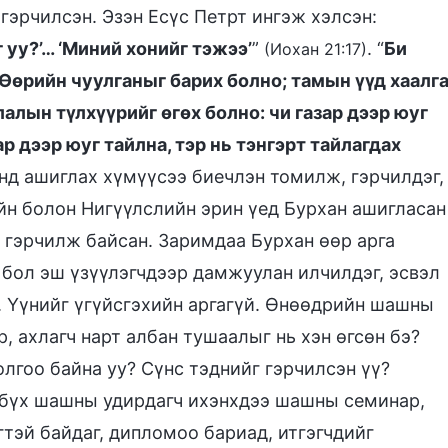
гэрчилсэн. Эзэн Есүс Петрт ингэж хэлсэн:
 уу?’… ‘Миний хонийг тэжээ’
”
. “
Би
(Иохан 21:17)
р Өөрийн чуулганыг барих болно; тамын үүд хаалг
алын түлхүүрийг өгөх болно: чи газар дээр юуг
зар дээр юуг тайлна, тэр нь тэнгэрт тайлагдах
онд ашиглах хүмүүсээ биечлэн томилж, гэрчилдэг,
йн болон Нигүүлслийн эрин үед Бурхан ашигласан
 гэрчилж байсан. Заримдаа Бурхан өөр арга
 бол эш үзүүлэгчдээр дамжуулан илчилдэг, эсвэл
. Үүнийг үгүйсгэхийн аргагүй. Өнөөдрийн шашны
р, ахлагч нарт албан тушаалыг нь хэн өгсөн бэ?
лгоо байна уу? Сүнс тэднийг гэрчилсэн үү?
эр бүх шашны удирдагч ихэнхдээ шашны семинар,
гтэй байдаг, дипломоо бариад, итгэгчдийг