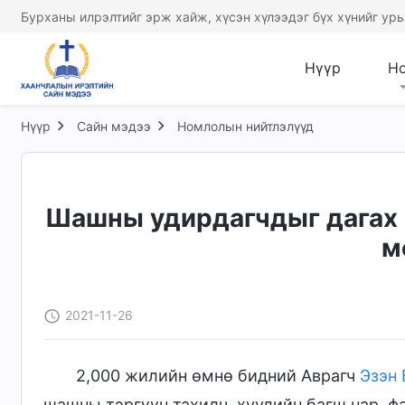
Бурханы илрэлтийг эрж хайж, хүсэн хүлээдэг бүх хүнийг урь
Нүүр
Н
Нүүр
Сайн мэдээ
Номлолын нийтлэлүүд
Шашны удирдагчдыг дагах н
м
2021-11-26
2,000 жилийн өмнө бидний Аврагч
Эзэн 
шашны тэргүүн тахилч, хуулийн багш нар, ф