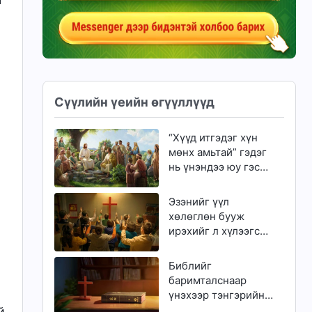
Сүүлийн үеийн өгүүллүүд
“Хүүд итгэдэг хүн
мөнх амьтай” гэдэг
нь үнэндээ юу гэсэн
үг вэ?
Эзэнийг үүл
хөлөглөн бууж
ирэхийг л хүлээгсэд
золгүй еэ
Библийг
баримталснаар
үнэхээр тэнгэрийн
хаанчлалд орж
й