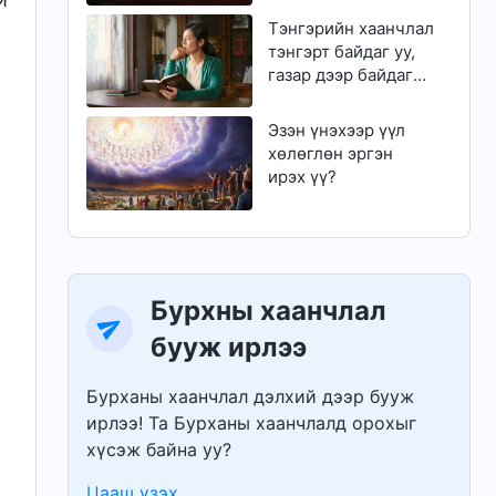
чадах уу?
Тэнгэрийн хаанчлал
тэнгэрт байдаг уу,
газар дээр байдаг
уу?
Эзэн үнэхээр үүл
хөлөглөн эргэн
ирэх үү?
Бурхны хаанчлал
бууж ирлээ
Бурханы хаанчлал дэлхий дээр бууж
ирлээ! Та Бурханы хаанчлалд орохыг
хүсэж байна уу?
Цааш үзэх