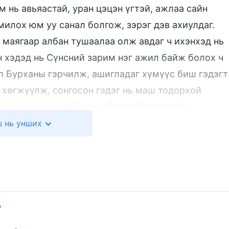
 нь авьяастай, уран цэцэн үгтэй, ажлаа сайн
милох юм уу санал болгож, зэрэг дэв ахиулдаг.
маягаар албан тушаалаа олж авдаг ч ихэнхэд нь
 хэдэд нь Сүнсний зарим нэг ажил байж болох ч
л Бурханы гэрчилж, ашигладаг хүмүүс биш гэдэгт
 хөгжүүлж, сонгосон гэдэг нь маш тодорхой
 гэж зүтгэнэ вэ? Энэ нь бодит баримттай
худал хэлж, өөрсдийгөө гэрчилж байгаа хэрэг
 нь унших
нь итгэгчдийг мэхэлж, хохироож байгаа хэрэг биш
 Петрт хандаж хэлсэн үгээс хүртэл эш татаж,
ап ламд залгамжлагдаж ирсэн учраас Бурхан Пап
йг төлөөлж чадна, тахилч нар Пап ламыг дагадаг,
 тэд нүглийг уучилж чадна гэж ичгүүргүйгээр
?
ь өгсөн эрх мэдлийг үе үеийн санваартнуудад