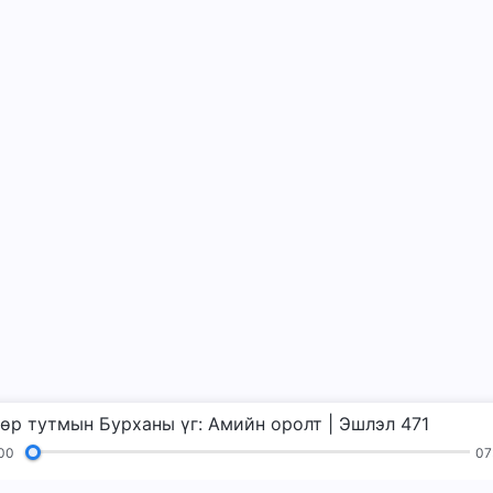
өр тутмын Бурханы үг: Амийн оролт | Эшлэл 471
00
07