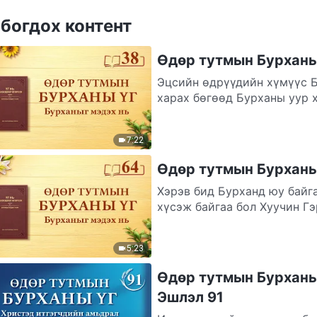
богдох контент
Өдөр тутмын Бурханы 
Эцсийн өдрүүдийн хүмүүс Б
харах бөгөөд Бурханы уур 
үеэс...
7:22
Өдөр тутмын Бурханы 
Хэрэв бид Бурханд юу байг
хүсэж байгаа бол Хуучин Гэ
болохгүй,...
5:23
Өдөр тутмын Бурханы 
Эшлэл 91