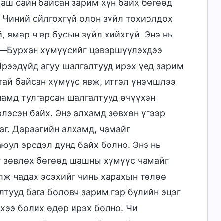
маш сайн байсан зарим хүн байх бөгөөд
. Чиний ойлгохгүй олон зүйл тохиолдох
, ямар ч ер бусын зүйл хийхгүй. Энэ нь
аг—Бурхан хүмүүсийг цэвэршүүлэхдээ
Ирээдүйд агуу шалгалтууд ирэх үед зарим
атай байсан хүмүүс явж, итгэл үнэмшлээ
 чамд тулгарсан шалгалтууд өчүүхэн
рлэсэн байх. Энэ алхамд зөвхөн үгээр
г. Дараагийн алхамд, чамайг
юул эрсдэл дунд байх болно. Энэ нь
г зөвлөх бөгөөд шашны хүмүүс чамайг
лж чадах эсэхийг чинь харахын төлөө
лтууд бага боловч зарим гэр бүлийн эцэг
эхээ болих өдөр ирэх болно. Чи