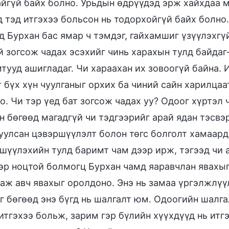
айгүй байх болно. Урьдын өдрүүдэд эрж хайхдаа 
д тэд итгэхээ больсон нь тодорхойгүй байх болно
д Бурхан бас ямар ч тэмдэг, гайхамшиг үзүүлэхгүй
й зогсож чадах эсэхийг чинь харахын тулд байд
тууд ашигладаг. Чи хараахан их зовоогүй байна. 
т бүх хүн чуулганыг орхих ба чиний сайн харилца
о. Чи тэр үед бат зогсож чадах уу? Одоог хүртэл
н бөгөөд магадгүй чи тэдгээрийг арай ядан тэсвэ
улсан цэвэршүүлэлт болон төгс болголт хамаарда
шүүлэхийн тулд баримт чам дээр ирж, тэгээд чи а
эр ноцтой болмогц Бурхан чамд яаравчлан явахы
аж авч явахыг оролдоно. Энэ нь замаа үргэлжлүү
г бөгөөд энэ бүгд нь шалгалт юм. Одоогийн шалга
 итгэхээ больж, зарим гэр бүлийн хүүхдүүд нь итг