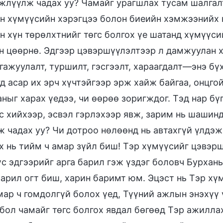
жлүүлж чадах уу? Чамайг урагшлах тусам шалгалт
н хүмүүсийн хэрэгцээ болон биеийн хэмжээнийх н
н хүн төрөлхтнийг төгс болгох үе шатанд хүмүү
н цөөрнө. Эдгээр цэвэршүүлэлтээр л дамжуулан х
гажуулалт, туршилт, гэсгээлт, хараагдалт—энэ бүх
гд асар их эрч хүчтэйгээр эрж хайж байгаа, онцго
аныг харах үедээ, чи өөрөө зоригждог. Тэд нар бү
с хийхээр, эсвэл гэрлэхээр явж, зарим нь шашинд
ж чадах уу? Чи дотроо нөлөөнд нь автахгүй үлдэж
х нь тийм ч амар зүйл биш! Тэр хүмүүсийг цэвэрш
с эдгээрийг арга барил гэж үздэг боловч Бурханы
барил огт биш, харин баримт юм. Эцэст нь Тэр х
мар ч гомдолгүй болох үед, Түүний ажлын энэхүү 
бол чамайг төгс болгох явдал бөгөөд Тэр ажиллах