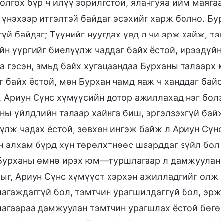
болгох бүр ч илүү зорилготой, ялангуяа ийм маяга
 үнэхээр итгэлтэй байдаг эсэхийг харж болно. Бу
гүй байдаг; Түүнийг нуугдах үед л чи эрж хайж, т
йн үүргийг биелүүлж чаддаг байх ёстой, ирээдүйн 
а гэсэн, амьд байх хугацаандаа Бурханы талаарх
г байх ёстой, мөн Бурхан чамд яаж ч ханддаг бай
. Ариун Сүнс хүмүүсийн дотор ажиллахад нэг болз
ны үйлдлийн талаар хайнга биш, эргэлзэхгүй байж
үлж чадах ёстой; зөвхөн ингэж байж л Ариун Сүн
 алхам бүрд хүн төрөлхтнөөс шаарддаг зүйл бол
Бурханы өмнө ирэх юм—туршлагаар л дамжуулан 
ыг, Ариун Сүнс хүмүүст хэрхэн ажилладгийг олж 
агаждаггүй бол, тэмтчин урагшилдаггүй бол, эрж 
агаараа дамжуулан тэмтчин урагшлах ёстой бөгө