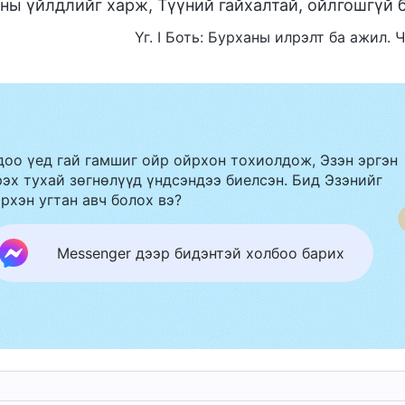
ны үйлдлийг харж, Түүний гайхалтай, ойлгошгүй 
Үг. I Боть: Бурханы илрэлт ба ажил.
доо үед гай гамшиг ойр ойрхон тохиолдож, Эзэн эргэн
эх тухай зөгнөлүүд үндсэндээ биелсэн. Бид Эзэнийг
рхэн угтан авч болох вэ?
Messenger дээр бидэнтэй холбоо барих