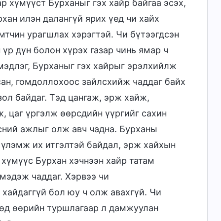
ар хүмүүст Бурханыг гэх хайр байгаа эсэх,
рхан илэн далангүй ярих үед чи хайх
эмтчин урагшлах хэрэгтэй. Чи бүтээгдсэн
үр дүн болон хүрэх газар чинь ямар ч
 мэдлэг, Бурханыг гэх хайрыг эрэлхийлж
сан, гомдоллохоос зайлсхийж чаддаг байх
ол байдаг. Тэд цангаж, эрж хайж,
, цаг үргэлж өөрсдийн үүргийг сахин
сний ажлыг олж авч чадна. Бурханы
 үлэмж их итгэлтэй байдал, эрж хайхын
хүмүүс Бурхан хэчнээн хайр татам
мэдэж чаддаг. Хэрвээ чи
хайдаггүй бол юу ч олж авахгүй. Чи
өд өөрийн туршлагаар л дамжуулан