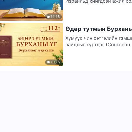
Израильд хийгдсэн ажил бо
бий. Ехова израильчуудын а
11:18
Өдөр тутмын Бурханы 
Хүмүүс чин сэтгэлийн гэмш
байдлыг хүртдэг (Сонгосон хэсгүүд) Ехова Бурх
Ниневед...
13:16