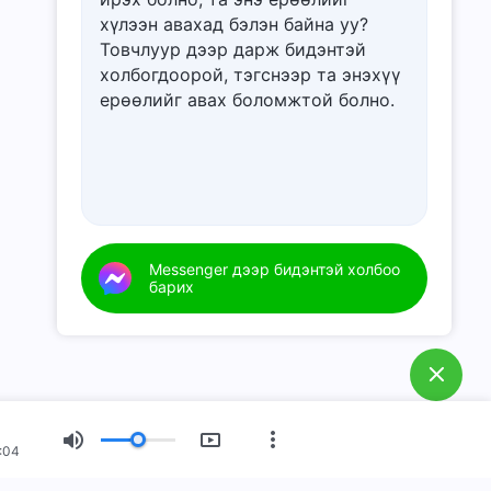
хүлээн авахад бэлэн байна уу?
Товчлуур дээр дарж бидэнтэй
холбогдоорой, тэгснээр та энэхүү
ерѳѳлийг авах боломжтой болно.
Messenger дээр бидэнтэй холбоо
барих
:04