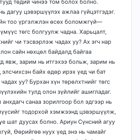
ууд төдий чинээ том болох болно.
ь дагуу цэвэршүүлэх ажлаа гүйцэтгэдэг.
сийн тоо үргэлжлэн өсөх боломжгүй—
үмүүс төгс болгуулж чадна. Харьцалт,
нийг чи тэсвэрлэж чадах уу? Ах эгч нар
йлон сайн нөхцөл байдалд байгаа
гд явж, зарим нь итгэхээ больж, зарим нь
 элсчихсэн байх өдөр ирэх үед чи бат
 чадах уу? Бурхан хүн төрөлхтнийг төгс
үүлэхийн тулд олон зүйлийг ашигладаг.
 анхдагч санаа зорилгоор бол эдгээр нь
үмүүсийг тодорхой хэмжээнд цэвэршүүлж,
үе шат дуусах болно. Ариун Сүнсний агуу
гүй, Өөрийгөө нуух үед энэ нь чамайг