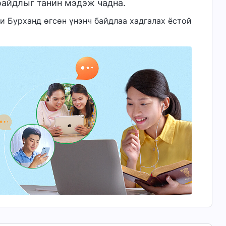
байдлыг танин мэдэж чадна.
 Чи Бурханд өгсөн үнэнч байдлаа хадгалах ёстой