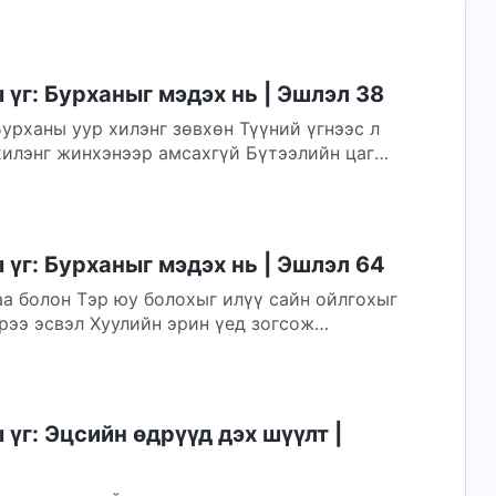
үг: Бурханыг мэдэх нь | Эшлэл 38
урханы уур хилэнг зөвхөн Түүний үгнээс л
хилэнг жинхэнээр амсахгүй Бүтээлийн цаг
үг: Бурханыг мэдэх нь | Эшлэл 64
аа болон Тэр юу болохыг илүү сайн ойлгохыг
рээ эсвэл Хуулийн эрин үед зогсож
үг: Эцсийн өдрүүд дэх шүүлт |