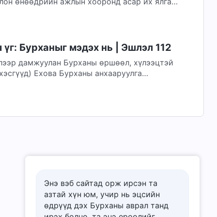
лон өнөөдрийн ажлын хооронд асар их ялгаа
мьдралыг залж чиглүүлсэн бөгөөд тийм ч их...
үг: Бурханыг мэдэх нь | Эшлэл 112
лээр дамжуулан Бурханы өршөөл, хүлээцтэй
аны анхааруулга
Энэ вэб сайтад орж ирсэн та
азтай хүн юм, учир нь эцсийн
өдрүүд дэх Бурханы аврал танд
ирэх болно, та энэ ерѳѳлийг