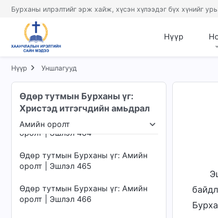
оролт | Эшлэл 460
Бурханы илрэлтийг эрж хайж, хүсэн хүлээдэг бүх хүнийг урь
Өдөр тутмын Бурханы үг: Амийн
оролт | Эшлэл 461
Нүүр
Н
Өдөр тутмын Бурханы үг: Амийн
оролт | Эшлэл 462
Нүүр
Уншлагууд
Өдөр тутмын Бурханы үг: Амийн
Өдөр тутмын Бурханы үг:
оролт | Эшлэл 463
Христэд итгэгчдийн амьдрал
Өдөр тутмын Бурханы үг: Амийн
Амийн оролт
оролт | Эшлэл 464
члэх нь
Амийн оролт
Хүрэх газар ба төгсгө
Өдөр тутмын Бурханы үг: Амийн
оролт | Эшлэл 465
Э
Өдөр тутмын Бурханы үг: Амийн
байдл
оролт | Эшлэл 466
Бурха