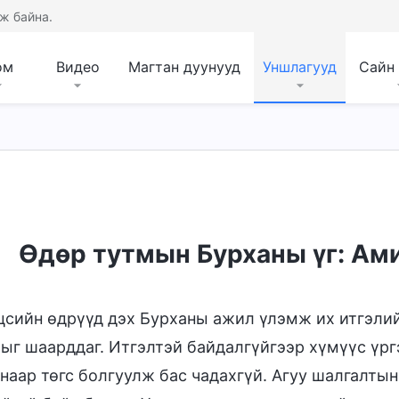
ж байна.
ом
Видео
Магтан дуунууд
Уншлагууд
Сайн
л
Өдөр тутмын Бурханы үг: Ами
цсийн өдрүүд дэх Бурханы ажил үлэмж их итгэлийг
ыг шаарддаг. Итгэлтэй байдалгүйгээр хүмүүс үр
наар төгс болгуулж бас чадахгүй. Агуу шалгалты