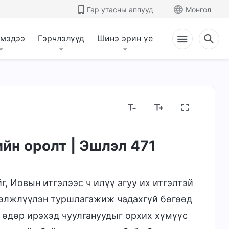
Гар утасны аппууд
Монгол
 мэдээ
Гэрчлэлүүд
Шинэ эрин үе
йн оролт | Эшлэл 471
, Иовын итгэлээс ч илүү агуу их итгэлтэй
гэлжлүүлэн туршлагажиж чадахгүй бөгөөд
н өдөр ирэхэд чуулгануудыг орхих хүмүүс