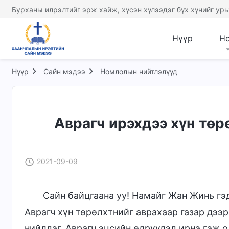
Бурханы илрэлтийг эрж хайж, хүсэн хүлээдэг бүх хүнийг урь
Нүүр
Н
Нүүр
Сайн мэдээ
Номлолын нийтлэлүүд
Аврагч ирэхдээ хүн төр
2021-09-09
Сайн байцгаана уу! Намайг Жан Жинь гэд
Аврагч хүн төрөлхтнийг аврахаар газар дээр
нийлдэг. Аврагч эцсийн өдрүүдэд ирнэ гэж о