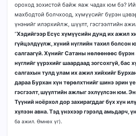
ороход зохистой байж яаж чадах юм бэ? Ий
махбодтой болчхоод, хүмүүсийг бүрэн цэвэр
үнэнийг илэрхийлж, шүүлт, гэсгээлтийн ажил
“
Хэдийгээр Есүс хүмүүсийн дунд их ажил хи
гүйцэлдүүлж, хүний нүглийн тахил болсон ю
салгаагүй. Хүнийг Сатаны нөлөөнөөс бүрэн 
нүглийг үүрэхийг шаардаад зогсохгүй, бас х
салгахын тулд улам их ажил хийхийг Бурха
дараа Бурхан хүн төрөлхтнийг шинэ эрин үе
гэсгээлт, шүүлтийн ажлыг эхлүүлсэн юм. Эн
Түүний ноёрхол дор захирагддаг бүх хүн ил
хүлээн авна. Тэд үнэхээр гэрэлд амьдарч, үн
.
ба ажил. Өмнөх үг)