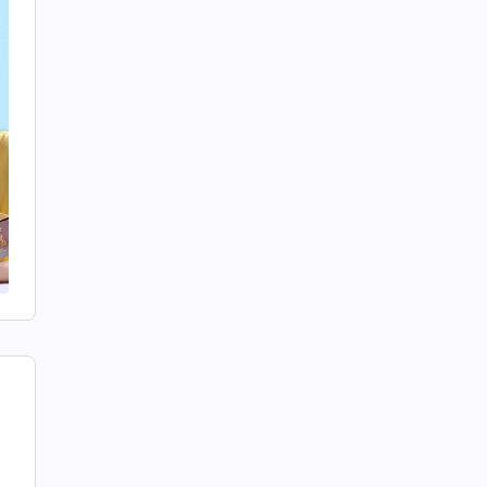
н
л
,