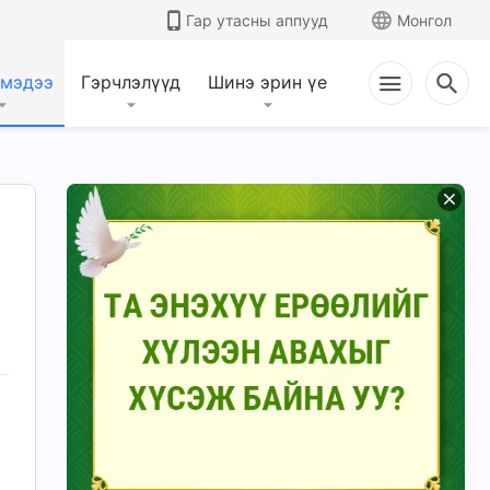
Гар утасны аппууд
Монгол
 мэдээ
Гэрчлэлүүд
Шинэ эрин үе