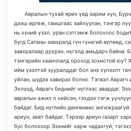
Авралын тухай ярих үед зарим хүн, Бурх
дээш өргөж, гамшгаас зайлуулан, тэнгэр лүү
нь хүний үзэл, уран сэтгэмж болохоос боди
бүгд Сатаны завхралд гүн гүнзгий өртөөд, са
завхралаар дүүрэн, нүгэлд амьдарч байна. 
тэнгэрийн хаанчлалд ороход зохистой юу? Х
ийм үзэлтэй зууралддаг бол энэ хүлээлт тал
уйлан, шүдээ хавирах болно. Тэгвэл Аврагч 
Эхлээд, Аврагч биднийг нүглээс авардаг. Эз
авралын ажил л хийсэн, гэхдээ тэгж уучлуу
байдаг. Бид нүглийн дөнгөнөөс ангижраагүй.
ариун, зөвт байдаг. Тэрээр ариун газарт хар
бус болохоор Эзэнийг харж чадахгүй, тэгэх