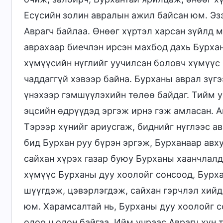
Есүсийн золин авралын ажил байсан юм. Эз
Аврагч байлаа. Өнөөг хүртэл харсан зүйлд м
аврахаар биечлэн ирсэн махбод дахь Бурхан
хүмүүсийн нүглийг уучилсан боловч хүмүүс
чаддаггүй хэвээр байна. Бурханы аврал зүгэ
үнэхээр гэмшүүлэхийн төлөө байдаг. Тийм у
эцсийн өдрүүдэд эргэж ирнэ гэж амласан. А
Тэрээр хүнийг ариусгаж, биднийг нүглээс а
бид Бурхан руу бүрэн эргэж, Бурханаар авх
сайхан хүрэх газар буюу Бурханы хаанчлалд
хүмүүс Бурханы дуу хоолойг сонсоод, Бурха
шүүгдэж, цэвэрлэгдэж, сайхан гэрчлэл хийд
юм. Харамсалтай нь, Бурханы дуу хоолойг с
одоо ч олон байгаа. Ийм учраас Аврагч хүн 