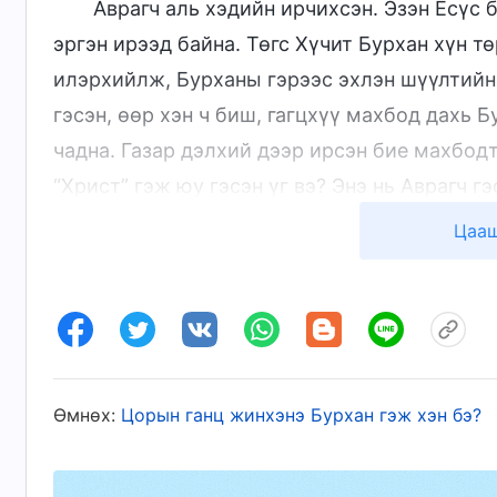
Аврагч аль хэдийн ирчихсэн. Эзэн Есүс
эргэн ирээд байна. Төгс Хүчит Бурхан хүн т
илэрхийлж, Бурханы гэрээс эхлэн шүүлтийн 
гэсэн, өөр хэн ч биш, гагцхүү махбод дахь 
чадна. Газар дэлхий дээр ирсэн бие махбод
“Христ” гэж юу гэсэн үг вэ? Энэ нь Аврагч гэ
Хүчит Бурхан хүн төрөлхтнийг цэвэрлэж, ав
Цааш
Төгс Хүчит Бурханы бидэнд хэлдгээр: “
Э
чанарыг ил болгох, хүний үг болон үйлдэлд
үнэнийг хэрэглэдэг. Хүний үүрэг, хүн яаж Б
үнэнч байх ёстой, хүн яаж хэвийн хүн чан
Өмнөх:
Цорын ганц жинхэнэ Бурхан гэж хэн бэ?
мэргэн ухаан, зан чанар гэх зэрэг төрөл бүр
бүгд хүний мөн чанар болон ялзарсан зан ча
голдгийг илчилсэн үгсийг, хүн Сатаны биел