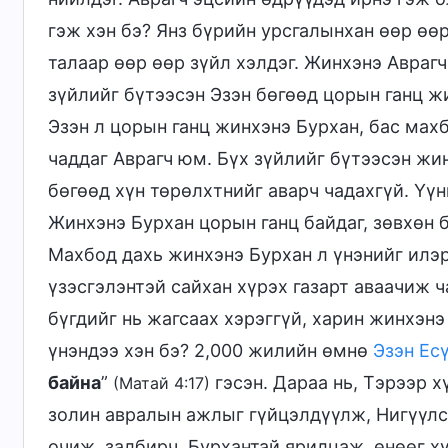
гэж хэн бэ? Янз бүрийн урсгалынхан өөр ө
талаар өөр өөр зүйл хэлдэг. Жинхэнэ Аврагч 
зүйлийг бүтээсэн Эзэн бөгөөд цорын ганц ж
Эзэн л цорын ганц жинхэнэ Бурхан, бас мах
чаддаг Аврагч юм. Бүх зүйлийг бүтээсэн жи
бөгөөд хүн төрөлхтнийг аварч чадахгүй. Үүн
Жинхэнэ Бурхан цорын ганц байдаг, зөвхөн 
Махбод дахь жинхэнэ Бурхан л үнэнийг илэр
үзэсгэлэнтэй сайхан хүрэх газарт аваачиж ч
бүгдийг нь жагсаах хэрэггүй, харин жинхэнэ 
үнэндээ хэн бэ? 2,000 жилийн өмнө
Эзэн Ес
байна
”
гэсэн. Дараа нь, Тэрээр 
(Матай 4:17)
золин авралын ажлыг гүйцэлдүүлж, Нигүүлс
очиж, залбирч, Бурхантай ярилцаж, өнөөг х