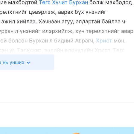
 бие махбодтой
Төгс Хүчит Бурхан
болж махбодод
өрөлхтнийг цэвэрлэж, аврах бүх үнэнийг
ажил хийлээ. Хэчнээн агуу, алдартай байлаа ч
Бурхан л үнэнийг илэрхийлж, хүн төрөлхтнийг авар
той болсон Бурхан л бидний Аврагч,
Христ
мөн.
сэн үг. Тэгэхээр, эцсийн өдрүүдийн Христ, Төгс
рах шүүлтийн ажлыг хэрхэн хийдэг вэ?
 нь унших
цсийн өдрүүдэд Христ хүнийг сургах, хүний мөн
 нь дүн шинжилгээ хийхийн тулд төрөл бүрийн
урханд дуулгавартай байх ёстой, хүн яаж Бурханд
арыг амьдран харуулах учиртай болон Бурханы
ийн үнэн эдгээр үгэнд агуулагддаг. Эдгээр үг нь
нар луу чиглэдэг. Ялангуяа, хүн Бурханыг хэрхэн
эл, Бурханы эсрэг дайсны хүч болдогтой