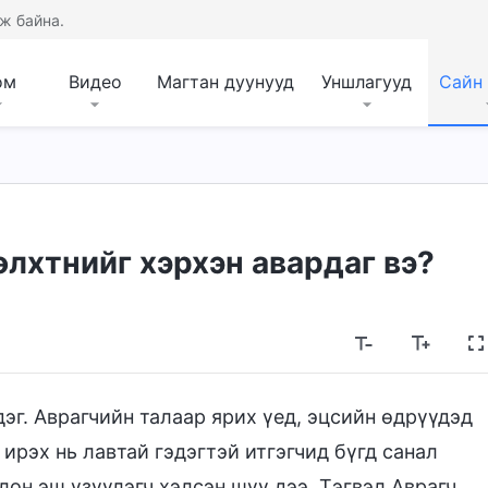
ж байна.
ом
Видео
Магтан дуунууд
Уншлагууд
Сайн
өлхтнийг хэрхэн авардаг вэ?
эг. Аврагчийн талаар ярих үед, эцсийн өдрүүдэд
 ирэх нь лавтай гэдэгтэй итгэгчид бүгд санал
лон эш үзүүлэгч хэлсэн шүү дээ. Тэгвэл Аврагч