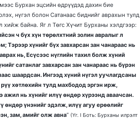
мээс Бурхан эцсийн өдрүүдэд дахин бие
лэх, нүгэл болон Сатанаас биднийг аврахын тулд
 хийж байна. Яг л Төгс Хүчит Бурханы хэлдгээр:
йсэн ч бүх хүн төрөлхтний золин авралыг л
м; Тэрээр хүнийг бүх завхарсан зан чанараас нь
аврах нь, Есүсээс нүглийн тахил болж хүний
үнийг сатанлаг завхарсан зан чанараас нь бүрэн
наас шаардсан. Ингээд хүний нүгэл уучлагдсаны
 рүү хөтлөхийн тулд махбодод эргэн ирж,
э ажил нь хүнийг илүү өндөр хүрээнд аваачсан.
үү өндөр үнэнийг эдэлж, илүү агуу ерөөлийг
эн, зам, амийг олж авна
”
(Үг. I Боть: Бурханы илрэлт