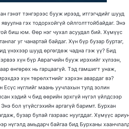
ан гэнэт тэнгэрээс бууж ирээд, итгэгчдийг шууд
 явуулна гэх тодорхойгүй ойлголттойбайдаг. Энэ
той биш юм. Өөр нэг чухал асуудал бий. Хүмүүс
танлаг уг чанартай байдаг. Хүн бүр бузар буртаг,
Бид үнэхээр шууд өргөгдөж чадна гэж үү? Бид
эрвээ хүн бүр Аврагчийн бууж ирэхийг хүлээн,
аар өнгөрөх нь гарцаагүй. Тэд гамшигт унаж,
ирэхдээ хүн төрөлхтнийг хэрхэн авардаг вэ?
эн Есүс нүглийг маань уучлахын тулд золин
лсан хэдий ч бид өөрийн эрхгүй нүгэл үйлдсээр
 Энэ бол үгүйсгэхийн аргагүй баримт. Бурхан
агдаж, бузар булай газраас нуугддаг. Хүмүүс ариу
ээр нүгэлд амьдарч байгаа бид Бурханы хаанчлал