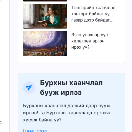
чадах уу?
Тэнгэрийн хаанчлал
тэнгэрт байдаг уу,
газар дээр байдаг
уу?
Эзэн үнэхээр үүл
хөлөглөн эргэн
г
ирэх үү?
Бурхны хаанчлал
бууж ирлээ
Бурханы хаанчлал дэлхий дээр бууж
ирлээ! Та Бурханы хаанчлалд орохыг
хүсэж байна уу?
с
Цааш үзэх