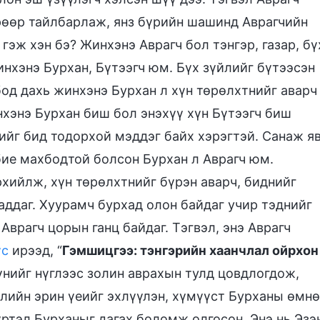
өрөөр тайлбарлаж, янз бүрийн шашинд Аврагчийн
гэж хэн бэ? Жинхэнэ Аврагч бол тэнгэр, газар, бү
инхэнэ Бурхан, Бүтээгч юм. Бүх зүйлийг бүтээсэн
бод дахь жинхэнэ Бурхан л хүн төрөлхтнийг аварч
нхэнэ Бурхан биш бол энэхүү хүн Бүтээгч биш
ийг бид тодорхой мэддэг байх хэрэгтэй. Санаж яв
бие махбодтой болсон Бурхан л Аврагч юм.
хийлж, хүн төрөлхтнийг бүрэн аварч, биднийг
аддаг. Хуурамч бурхад олон байдаг учир тэднийг
Аврагч цорын ганц байдаг. Тэгвэл, энэ Аврагч
үс
ирээд, “
Гэмшицгээ: тэнгэрийн хаанчлал ойрхон
хүнийг нүглээс золин аврахын тулд цовдлогдож,
лийн эрин үеийг эхлүүлэн, хүмүүст Бурханы өмнө
үртэл Бурханыг дагах боломж олгосон. Энэ нь Эзэ