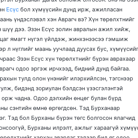
эн
Есүс
бол хүмүүсийн дунд ирж, ажилласан
аань үндэслэвэл хэн Аврагч вэ? Хүн төрөлхтнийг
 шүү дээ. Эзэн Есүс золин авралын ажил хийж,
 цаг ямагт нүгэл үйлдэж, жинхэнээсээ гэмшиж
эр л нүглийг маань уучлаад дуусах бус, хүмүүсий
чраас Эзэн Есүс хүн төрөлхтнийг бүрэн аврахаар
врагч одоо эргэж ирчхээд, бидний дунд байгаа.
врахын тулд олон үнэнийг илэрхийлсэн, тэгснээр
уулж, бидэнд зориулан бэлдсэн үзэсгэлэнтэй
 орж чадна. Одоо дэлхийн өнцөг булан бүрд
ны сэнтийн өмнө өргөгдсөн. Тэд Бурханаар
эг. Тэд бол Бурханы бүрэн төгс болгосон ялагчид
онсоогүй, Бурханы илрэлт, ажлыг хараагүй хүмүү
төрөлхтнийг хэрхэн авардаг талаар бид яг одоо