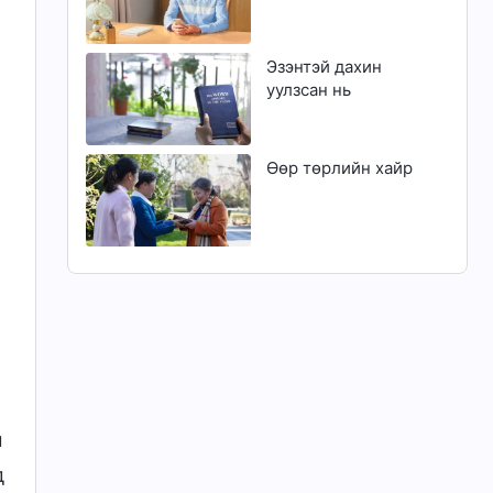
Эзэнтэй дахин
уулзсан нь
Өөр төрлийн хайр
н
д