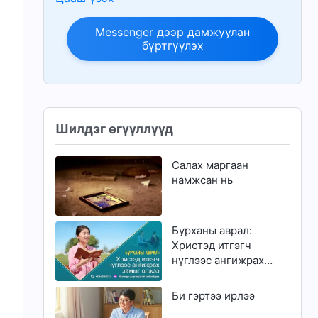
Messenger дээр дамжуулан
бүртгүүлэх
Шилдэг өгүүллүүд
Салах маргаан
намжсан нь
Бурханы аврал:
Христэд итгэгч
нүглээс ангижрах
замыг олжээ
Би гэртээ ирлээ