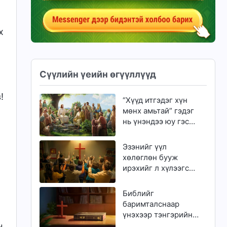
х
Сүүлийн үеийн өгүүллүүд
!
“Хүүд итгэдэг хүн
мөнх амьтай” гэдэг
нь үнэндээ юу гэсэн
үг вэ?
Эзэнийг үүл
хөлөглөн бууж
ирэхийг л хүлээгсэд
золгүй еэ
Библийг
баримталснаар
үнэхээр тэнгэрийн
хаанчлалд орж
н