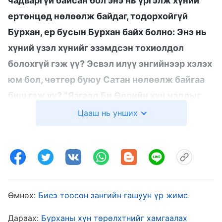
чадваргүй байсан бол энэ нь үргэлж хүний
ертөнцөд нөлөөлж байдаг, тодорхойгүй
Бурхан, ер бусын Бурхан байх болно: Энэ нь
хүний үзэл хүнийг эзэмдсэн тохиолдол
болохгүй гэж үү? Эсвэл илүү энгийнээр хэлэх
юм бол, чөтгөр буюу Сатан нөлөөлж байгаа
биш гэж үү? “Яагаад Би Өөрийн хүч чадлыг
буцаан авна гэж хэлдэг вэ? Яагаад Би бие
Цааш нь унших
махбод бололт нь хэтэрхий олон утга
учиртай гэж хэлдэг вэ?” Бурхан махбод
болох мөч нь Тэр Өөрийн хүч чадлыг буцаан
авах үе юм; энэ нь мөн Өөрийн ажлыг
хийхээр Түүний бурханлаг чанар шууд гарах
Өмнөх:
Биеэ тоосон зангийн гашуун үр жимс
үе юм. Хүн болгон алхам алхмаар бодитой
Дараах:
Бурханы хүн төрөлхтнийг хамгаалах