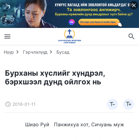
Нүүр
Гэрчлэлүүд
Бусад
Бурханы хүслийг хүндрэл,
бэрхшээл дунд ойлгох нь
2018-01-11
Шиао Руй Панжихуа хот, Сичуань муж