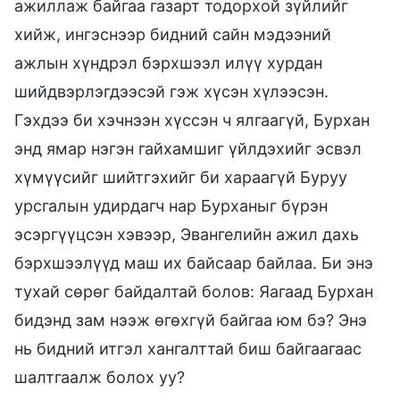
ажиллаж байгаа газарт тодорхой зүйлийг
хийж, ингэснээр бидний сайн мэдээний
ажлын хүндрэл бэрхшээл илүү хурдан
шийдвэрлэгдээсэй гэж хүсэн хүлээсэн.
Гэхдээ би хэчнээн хүссэн ч ялгаагүй, Бурхан
энд ямар нэгэн гайхамшиг үйлдэхийг эсвэл
хүмүүсийг шийтгэхийг би хараагүй Буруу
урсгалын удирдагч нар Бурханыг бүрэн
эсэргүүцсэн хэвээр, Эвангелийн ажил дахь
бэрхшээлүүд маш их байсаар байлаа. Би энэ
тухай сөрөг байдалтай болов: Яагаад Бурхан
бидэнд зам нээж өгөхгүй байгаа юм бэ? Энэ
нь бидний итгэл хангалттай биш байгаагаас
шалтгаалж болох уу?