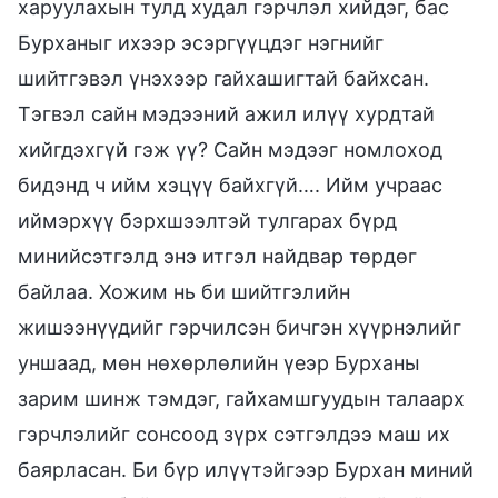
харуулахын тулд худал гэрчлэл хийдэг, бас
Бурханыг ихээр эсэргүүцдэг нэгнийг
шийтгэвэл үнэхээр гайхашигтай байхсан.
Тэгвэл сайн мэдээний ажил илүү хурдтай
хийгдэхгүй гэж үү? Сайн мэдээг номлоход
бидэнд ч ийм хэцүү байхгүй…. Ийм учраас
иймэрхүү бэрхшээлтэй тулгарах бүрд
минийсэтгэлд энэ итгэл найдвар төрдөг
байлаа. Хожим нь би шийтгэлийн
жишээнүүдийг гэрчилсэн бичгэн хүүрнэлийг
уншаад, мөн нөхөрлөлийн үеэр Бурханы
зарим шинж тэмдэг, гайхамшгуудын талаарх
гэрчлэлийг сонсоод зүрх сэтгэлдээ маш их
баярласан. Би бүр илүүтэйгээр Бурхан миний