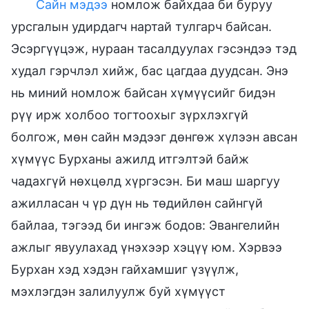
Сайн мэдээ
номлож байхдаа би буруу
урсгалын удирдагч нартай тулгарч байсан.
Эсэргүүцэж, нураан тасалдуулах гэсэндээ тэд
худал гэрчлэл хийж, бас цагдаа дуудсан. Энэ
нь миний номлож байсан хүмүүсийг бидэн
рүү ирж холбоо тогтоохыг зүрхлэхгүй
болгож, мөн сайн мэдээг дөнгөж хүлээн авсан
хүмүүс Бурханы ажилд итгэлтэй байж
чадахгүй нөхцөлд хүргэсэн. Би маш шаргуу
ажилласан ч үр дүн нь төдийлөн сайнгүй
байлаа, тэгээд би ингэж бодов: Эвангелийн
ажлыг явуулахад үнэхээр хэцүү юм. Хэрвээ
Бурхан хэд хэдэн гайхамшиг үзүүлж,
мэхлэгдэн залилуулж буй хүмүүст