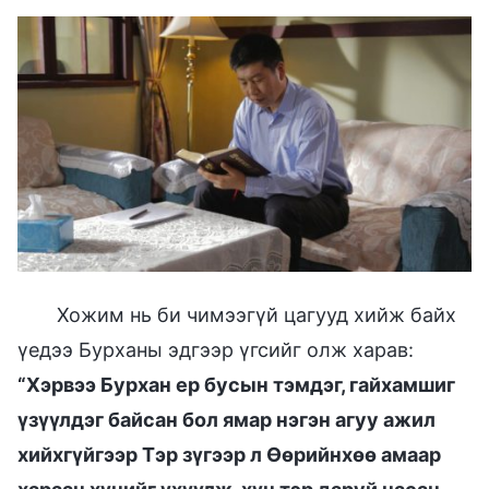
Хожим нь би чимээгүй цагууд хийж байх
үедээ Бурханы эдгээр үгсийг олж харав:
“Хэрвээ Бурхан ер бусын тэмдэг, гайхамшиг
үзүүлдэг байсан бол ямар нэгэн агуу ажил
хийхгүйгээр Тэр зүгээр л Өөрийнхөө амаар