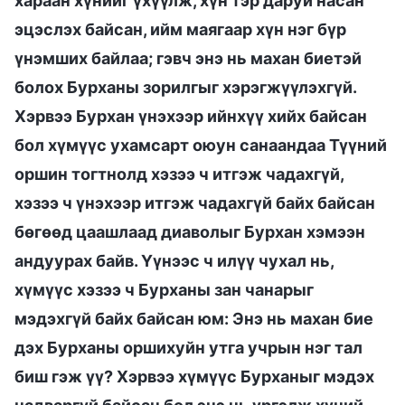
хараан хүнийг үхүүлж, хүн тэр даруй насан
эцэслэх байсан, ийм маягаар хүн нэг бүр
үнэмших байлаа; гэвч энэ нь махан биетэй
болох Бурханы зорилгыг хэрэгжүүлэхгүй.
Хэрвээ Бурхан үнэхээр ийнхүү хийх байсан
бол хүмүүс ухамсарт оюун санаандаа Түүний
оршин тогтнолд хэзээ ч итгэж чадахгүй,
хэзээ ч үнэхээр итгэж чадахгүй байх байсан
бөгөөд цаашлаад диаволыг Бурхан хэмээн
андуурах байв. Үүнээс ч илүү чухал нь,
хүмүүс хэзээ ч Бурханы зан чанарыг
мэдэхгүй байх байсан юм: Энэ нь махан бие
дэх Бурханы оршихуйн утга учрын нэг тал
биш гэж үү? Хэрвээ хүмүүс Бурханыг мэдэх