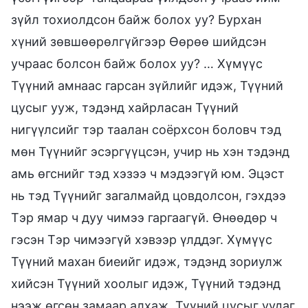
зүйл тохиолдсон байж болох уу? Бурхан
хүний зөвшөөрөлгүйгээр Өөрөө шийдсэн
учраас болсон байж болох уу? … Хүмүүс
Түүний амнаас гарсан зүйлийг идэж, Түүний
цусыг ууж, тэдэнд хайрласан Түүний
нигүүлсийг тэр таалан соёрхсон боловч тэд
мөн Түүнийг эсэргүүцсэн, учир нь хэн тэдэнд
амь өгснийг тэд хэзээ ч мэдээгүй юм. Эцэст
нь тэд Түүнийг загалмайд цовдолсон, гэхдээ
Тэр ямар ч дуу чимээ гаргаагүй. Өнөөдөр ч
гэсэн Тэр чимээгүй хэвээр үлддэг. Хүмүүс
Түүний махан биеийг идэж, тэдэнд зориулж
хийсэн Түүний хоолыг идэж, Түүний тэдэнд
нээж өгсөн замаар алхаж, Түүний цусыг уудаг,