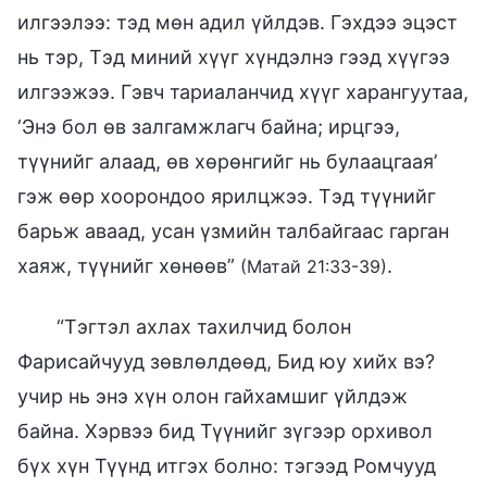
илгээлээ: тэд мөн адил үйлдэв. Гэхдээ эцэст
нь тэр, Тэд миний хүүг хүндэлнэ гээд хүүгээ
илгээжээ. Гэвч тариаланчид хүүг харангуутаа,
‘Энэ бол өв залгамжлагч байна; ирцгээ,
түүнийг алаад, өв хөрөнгийг нь булаацгаая’
гэж өөр хоорондоо ярилцжээ. Тэд түүнийг
барьж аваад, усан үзмийн талбайгаас гарган
хаяж, түүнийг хөнөөв”
.
(Матай 21:33-39)
“Тэгтэл ахлах тахилчид болон
Фарисайчууд зөвлөлдөөд, Бид юу хийх вэ?
учир нь энэ хүн олон гайхамшиг үйлдэж
байна. Хэрвээ бид Түүнийг зүгээр орхивол
бүх хүн Түүнд итгэх болно: тэгээд Ромчууд