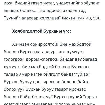
ирж, бидний газар нутаг, үндэстнийг хоёуланг
нь авах болно... Тэр өдрөөс эхлээд тэд
Түүнийг алахаар хэлэлцэв”
.
(Иохан 11:47-48, 53)
Холбогдолтой Бурханы үгс:
Хэчнээн сонирхолтой! Бие махбодтой
болсон Бурхан яагаад үргэлж хүмүүст
гологдож, доромжлогдож байдаг вэ? Яагаад
хүмүүст бие махбодтой болсон Бурханы
талаар ямар нэгэн ойлголт байдаггүй вэ?
Бурхан буруу цагт ирснээс болсон байж
болох уу? Бурхан буруу газарт ирснээс
болсон байж болох уу? Бурхан хүний “гарын
үсэггүйгээр” ганцаараа үйлдсэн учраас ийм