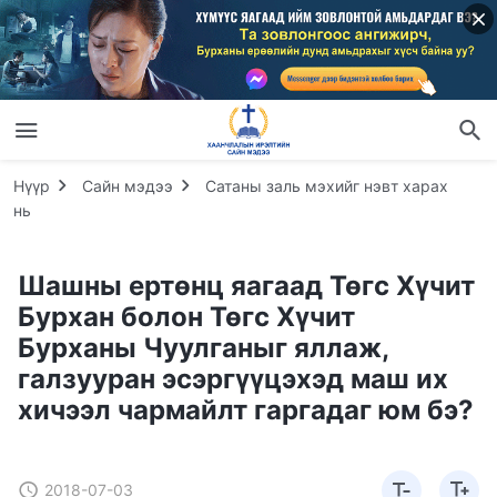
Нүүр
Сайн мэдээ
Сатаны заль мэхийг нэвт харах
нь
Шашны ертөнц яагаад Төгс Хүчит
Бурхан болон Төгс Хүчит
Бурханы Чуулганыг яллаж,
галзууран эсэргүүцэхэд маш их
хичээл чармайлт гаргадаг юм бэ?
2018-07-03