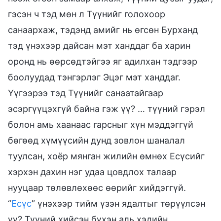
гэсэн ч тэд мөн л Түүнийг голохоор
санаархаж, тэдэнд амийг нь өгсөн Бурханд
тэд үнэхээр дайсан мэт ханддаг ба харин
оронд нь өөрсөдтэйгээ яг адилхан тэдгээр
боолуудад тэнгэрлэг Эцэг мэт ханддаг.
Үүгээрээ тэд Түүнийг санаатайгаар
эсэргүүцэхгүй байна гэж үү? … түүний гэрэл
болон амь хаанаас гарсныг хүн мэддэггүй
бөгөөд хүмүүсийн дунд зовлон шаналал
туулсан, хоёр мянган жилийн өмнөх Есүсийг
хэрхэн дахин нэг удаа цовдлох талаар
нууцаар төлөвлөхөөс өөрийг хийдэггүй.
“
Есүс
” үнэхээр тийм үзэн ядалтыг төрүүлсэн
үү? Түүний хийсэн бүхэн аль хэдийн