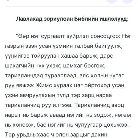
Лавлахад зориулсан Библийн ишлэлүүд:
“Өөр нэг сургаалт зүйрлэл сонсоцгоо: Нэг
газрын эзэн усан үзмийн талбай байгуулж,
үүнийгээ тойруулан хашаа барьж, дарс
шахагчийн нүх ухаж, цамхаг босгож,
тариаланчдад түрээслээд, алс холын нутаг
руу явжээ: Жимс хураах цаг ойртоход усан
үзэм авчруулахын тулд тэр зарц нараа
тариаланчид руу илгээв. Тариаланчид зарц
нарыг нь барьж аваад нэгийг нь зодож, нөгөөг
нь хөнөөж, бас нэгийг нь чулуугаар цохьжээ.
Тэр урьдныхаас ч олон зарцыг дахин