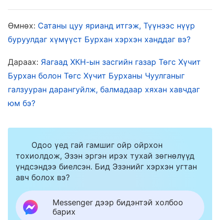
төрлийн ажлаа хийсээр байдаг боловч тэд
Өмнөх:
Сатаны цуу ярианд итгэж, Түүнээс нүүр
Бурханыг өндөрт өргөж байна гэдэгтээ
буруулдаг хүмүүст Бурхан хэрхэн ханддаг вэ?
итгэдэг. Хүний нүд яаж Бурханыг таньж чадах
билээ? Махан биеэр амьдардаг хүн, Сүнснээс
Дараах:
Яагаад ХКН-ын засгийн газар Төгс Хүчит
Бурхан болон Төгс Хүчит Бурханы Чуулганыг
ирсэн, бие махбод болсон Бурханд хэрхэн
галзууран дарангуйлж, балмадаар хяхан хавчдаг
Бурхан шиг хандаж чадах юм бэ? Хүмүүсийн
юм бэ?
дундаас хэн Түүнийг мэдэж чадах юм бэ?
Хүмүүсийн дундах үнэн хаана байна? Жинхэнэ
зөвт байдал хаана байна? Хэн Бурханы зан
Одоо үед гай гамшиг ойр ойрхон
чанарыг мэдэж чадах вэ? Тэнгэр дэх
тохиолдож, Эзэн эргэн ирэх тухай зөгнөлүүд
үндсэндээ биелсэн. Бид Эзэнийг хэрхэн угтан
Бурхантай хэн өрсөлдөж чадах вэ? Түүнийг
авч болох вэ?
хүмүүсийн дунд ирэхэд хэн ч Бурханыг
мэдээгүй бөгөөд Тэр гологдсон гэдэгт гайхах
Messenger дээр бидэнтэй холбоо
барих
зүйл үгүй. Хүн Бурханы оршин тогтнолыг