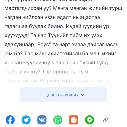
мартагдчихсан уу? Мянга мянган жилийн турш
нэгдэн нийлсэн үзэн ядалт нь эцэстээ
гадагшаа буудах болно. Иудейчүүдийн үр
хүүхдүүд! Та нар Түүнийг тийм их үзэх
ядахуйцаар “Есүс” та нарт хэзээ дайсагнасан
юм бэ? Тэр маш ихийг хийсэн ба маш ихийг
ярьсан—үүний юу ч та нарын тусын тулд
байгаагүй юу? Тэр оронд нь юу ч
нэхэлгүйгээр Өөрийн амийг та нарт өгсөн,
Тэр Өөрийгөө бүхэлд нь та нарт өгсөн, та нар
Цааш нь унших
үнэхээр Түүнийг амьдаар нь идэхийг хүсэж
байна уу? … “Иудейчүүд” олдохгүй газар гэж
хаа ч байхгүй бөгөөд тэд өнөөдөр ч гэсэн
адилхан ажил хийж, Бурханыг эсэргүүцэх нэг