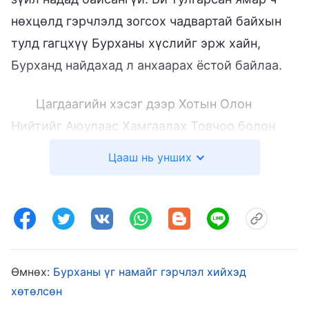
нөхцөлд гэрчлэлд зогсох чадвартай байхын
тулд гагцхүү Бурханы хүслийг эрж хайн,
Бурханд найдахад л анхаарах ёстой байлаа.
Цагдаагийн хэсэг дээр Хотын Олон
Нийтийг Аюулаас Хамгаалах Товчоо болон
орон нутгийн цагдаагийн хэсгийн арван
Цааш нь унших
цагдаа биднийг хоёр бүлэг болгон ээлжээр
байцаав. Тэд бидний нэр, хаягийг болон
чуулганы маань удирдагчдын хэн болохыг
мэдэхээр шаардсан юм. Биднийг ямар ч
хариулт өгөхгүй болохоор бухимдсандаа тэд
Өмнөх:
Бурханы үг намайг гэрчлэл хийхэд
дүрсхийн уурлаж, биднийг төмөр барын
хөтөлсөн
ванданд гавлалаа. Тэр цагдаа нарын ширүүн