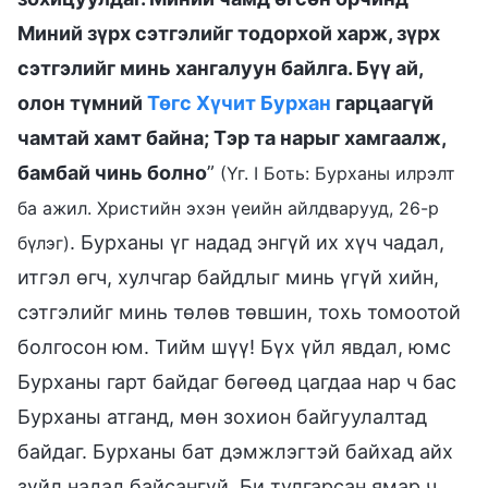
Миний зүрх сэтгэлийг тодорхой харж, зүрх
сэтгэлийг минь хангалуун байлга. Бүү ай,
олон түмний
Төгс Хүчит Бурхан
гарцаагүй
чамтай хамт байна; Тэр та нарыг хамгаалж,
бамбай чинь болно
”
(Үг. I Боть: Бурханы илрэлт
ба ажил. Христийн эхэн үеийн айлдварууд, 26-р
. Бурханы үг надад энгүй их хүч чадал,
бүлэг)
итгэл өгч, хулчгар байдлыг минь үгүй хийн,
сэтгэлийг минь төлөв төвшин, тохь томоотой
болгосон юм. Тийм шүү! Бүх үйл явдал, юмс
Бурханы гарт байдаг бөгөөд цагдаа нар ч бас
Бурханы атганд, мөн зохион байгуулалтад
байдаг. Бурханы бат дэмжлэгтэй байхад айх
зүйл надад байсангүй. Би тулгарсан ямар ч