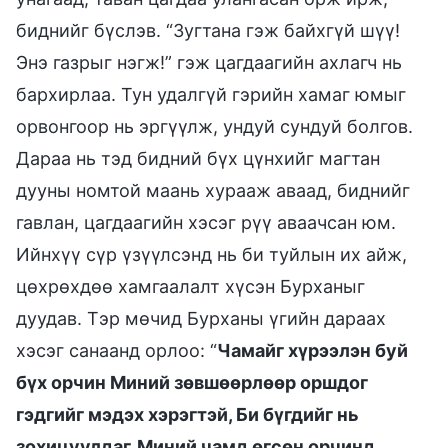
биднийг бүслэв. “Зугтана гэж байхгүй шүү!
Энэ газрыг нэгж!” гэж цагдаагийн ахлагч нь
бархирлаа. Тун удалгүй гэрийн хамаг юмыг
орвонгоор нь эргүүлж, ундуй сундуй болгов.
Дараа нь тэд бидний бүх цүнхийг магтан
дууны номтой маань хурааж аваад, биднийг
гавлан, цагдаагийн хэсэг рүү аваачсан юм.
Ийнхүү сүр үзүүлсэнд нь би туйлын их айж,
цөхрөхдөө хамгаалалт хүсэн Бурханыг
дуудав. Тэр мөчид Бурханы үгийн дараах
хэсэг санаанд орлоо: “
Чамайг хүрээлэн буй
бүх орчин Миний зөвшөөрлөөр оршдог
гэдгийг мэдэх хэрэгтэй, Би бүгдийг нь
зохицуулдаг. Миний чамд өгсөн орчинд