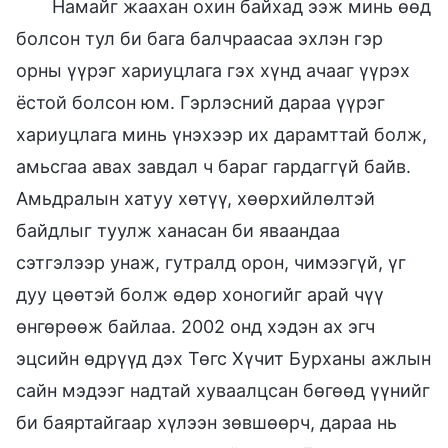
Намайг жаахан охин байхад ээж минь өөд
болсон тул би бага балчраасаа эхлэн гэр
орны үүрэг хариуцлага гэх хүнд ачааг үүрэх
ёстой болсон юм. Гэрлэсний дараа үүрэг
хариуцлага минь үнэхээр их дарамттай болж,
амьсгаа авах завдал ч бараг гардаггүй байв.
Амьдралын хатуу хөтүү, хөөрхийлөлтэй
байдлыг туулж ханасан би яваандаа
сэтгэлээр унаж, гутралд орон, чимээгүй, үг
дуу цөөтэй болж өдөр хоногийг арай чүү
өнгөрөөж байлаа. 2002 онд хэдэн ах эгч
эцсийн өдрүүд дэх Төгс Хүчит Бурханы ажлын
сайн мэдээг надтай хуваалцсан бөгөөд үүнийг
би баяртайгаар хүлээн зөвшөөрч, дараа нь