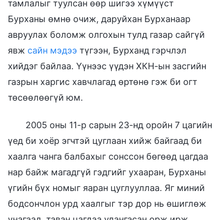
тамлалыг туулсан өөр шигээ хүмүүст
Бурханы өмнө очиж, даруйхан Бурханаар
авруулах боломж олгохын тулд газар сайгүй
явж
сайн мэдээ
түгээн, Бурханд гэрчлэл
хийдэг байлаа. Үүнээс үүдэн ХКН-ын засгийн
газрын харгис хавчлагад өртөнө гэж би огт
төсөөлөөгүй юм.
2005 оны 11-р сарын 23-нд оройн 7 цагийн
үед би хоёр эгчтэй цуглаан хийж байгаад би
хаалга чанга балбахыг сонссон бөгөөд цагдаа
нар байж магадгүй гэдгийг ухааран, Бурханы
үгийн бүх номыг яаран цуглууллаа. Яг миний
бодсончлон урд хаалгыг тэр дор нь өшиглөж
унагаад, таван цагдаа улангасан орж ирж,