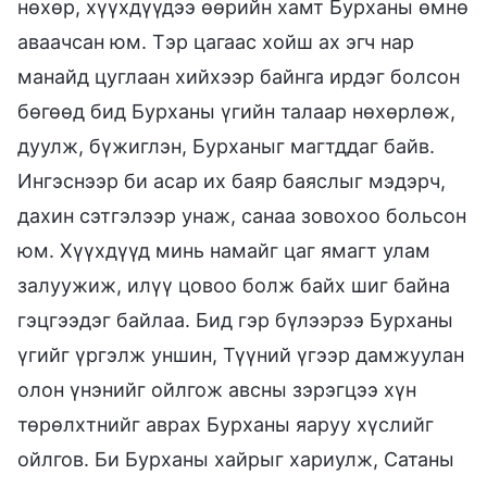
нөхөр, хүүхдүүдээ өөрийн хамт Бурханы өмнө
аваачсан юм. Тэр цагаас хойш ах эгч нар
манайд цуглаан хийхээр байнга ирдэг болсон
бөгөөд бид Бурханы үгийн талаар нөхөрлөж,
дуулж, бүжиглэн, Бурханыг магтддаг байв.
Ингэснээр би асар их баяр баяслыг мэдэрч,
дахин сэтгэлээр унаж, санаа зовохоо больсон
юм. Хүүхдүүд минь намайг цаг ямагт улам
залуужиж, илүү цовоо болж байх шиг байна
гэцгээдэг байлаа. Бид гэр бүлээрээ Бурханы
үгийг үргэлж уншин, Түүний үгээр дамжуулан
олон үнэнийг ойлгож авсны зэрэгцээ хүн
төрөлхтнийг аврах Бурханы яаруу хүслийг
ойлгов. Би Бурханы хайрыг хариулж, Сатаны