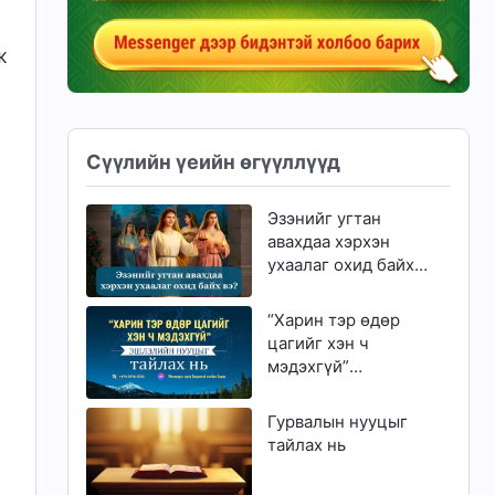
ж
Сүүлийн үеийн өгүүллүүд
Эзэнийг угтан
авахдаа хэрхэн
ухаалаг охид байх
вэ?
“Харин тэр өдөр
цагийг хэн ч
мэдэхгүй”
эшлэлийн нууцыг
тайлах нь
Гурвалын нууцыг
тайлах нь