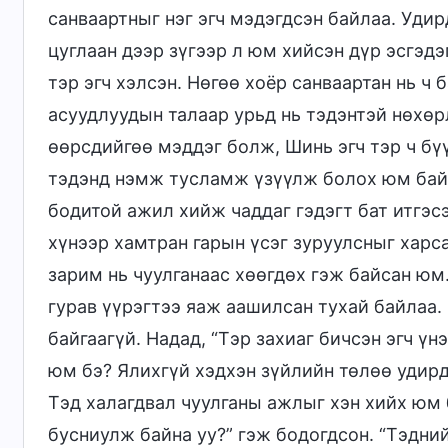
санваартныг нэг эгч мэдэгдсэн байлаа. Уди
цуглаан дээр зүгээр л юм хийсэн дүр эсгэдэ
тэр эгч хэлсэн. Нөгөө хоёр санваартан нь ч 
асуудлуудын талаар урьд нь тэдэнтэй нөхөр
өөрсдийгөө мэддэг болж, Шинь эгч тэр ч бү
тэдэнд нэмж тусламж үзүүлж болох юм байна
бодитой ажил хийж чаддаг гэдэгт бат итгэсэ
хүнээр хамтран гарын үсэг зуруулсныг харса
зарим нь чуулганаас хөөгдөх гэж байсан юм
гурав үүрэгтээ яаж аашилсан тухай байлаа.
байгаагүй. Надад, “Тэр захиаг бичсэн эгч үн
юм бэ? Ялихгүй хэдхэн зүйлийн төлөө удирд
Тэд халагдвал чуулганы ажлыг хэн хийх юм 
бусниулж байна уу?” гэж бодогдсон. “Тэдний