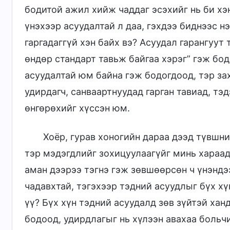
бодитой ажил хийж чаддаг эсэхийг нь би хэ
үнэхээр асуудалтай л даа, гэхдээ биднээс н
гаргадаггүй хэн байх вэ? Асуудал гарангуут
өндөр стандарт тавьж байгаа хэрэг” гэж бод
асуудалтай юм байна гэж бодогдоод, тэр за
удирдагч, санваартнуудад гарган тавиад, тэ
өнгөрөхийг хүссэн юм.
Хоёр, гурав хоногийн дараа дээд түвшни
тэр мэдэгдлийг зохицуулаагүйг минь хараад,
аман дээрээ тэгнэ гэж зөвшөөрсөн ч үнэндэ
чадавхтай, тэгэхээр тэдний асуудлыг бүх х
үү? Бүх хүн тэдний асуудалд зөв зүйтэй хан
бодоод, удирдлагыг нь хүлээн авахаа больч