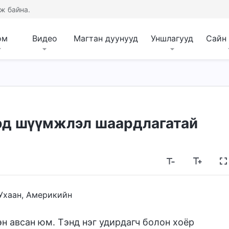
ж байна.
ом
Видео
Магтан дуунууд
Уншлагууд
Сайн
хэд шүүмжлэл шаардлагатай
Ухаан, Америкийн
эн авсан юм. Тэнд нэг удирдагч болон хоёр