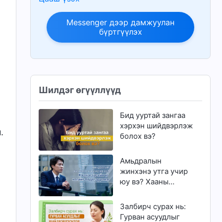
Messenger дээр дамжуулан
бүртгүүлэх
Шилдэг өгүүллүүд
Бид ууртай зангаа
хэрхэн шийдвэрлэж
.
болох вэ?
Амьдралын
жинхэнэ утга учир
юу вэ? Хааны
эцсийн үг нэгийг
бодогдуулна
Залбирч сурах нь:
Гурван асуудлыг