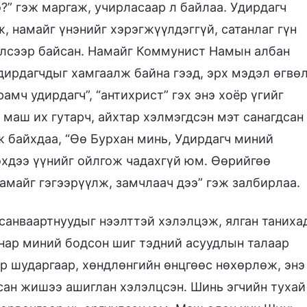
” гэж маргаж, учирласаар л байлаа. Удирдагч
 намайг үнэнийг хэрэгжүүлдэггүй, сатанлаг гүн
илсээр байсан. Намайг Коммунист Намын албан
дирдагчдыг хамгаалж байна гээд, эрх мэдэл өгвө
амч удирдагч”, “антихрист” гэх энэ хоёр үгийг
 маш их гутарч, айхтар хэлмэгдсэн мэт санагдсан
 байхдаа, “Өө Бурхан минь, Удирдагч миний
эхдээ үүнийг ойлгож чадахгүй юм. Өөрийгөө
амайг гэгээрүүлж, замчлаач дээ” гэж залбирлаа.
 санваартнуудыг нээлттэй хэлэлцэж, ялган таниха
ч нар миний бодсон шиг тэдний асуудлын талаар
р шударгаар, хөндлөнгийн өнцгөөс нөхөрлөж, энэ
сан жишээ ашиглан хэлэлцсэн. Шинь эгчийн тухай