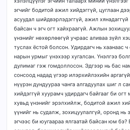
хэлэлцүүлэг эгчийн талаарх миний үнэлгээг
эгчийг бодитой ажил хийдэггүй, цуглаан дээ
асуудал шийдвэрлэдэггүй, ажил хянадаггүй 
байсан ч эгч огт хайхраагүй. Ажлын зохицу
үнэнийг нөхөрлөөгүй учраас аливаа зүйл хэ
туслах ёстой болсон. Удирдагч нь хаанаас ч
нарын урмыг үнэхээр хугалсан. Үнэлгээ бол
дулимаг гэж гомдоллосон. Эдгээр нь бас на
сонсоод надад үгээр илэрхийлэхийн аргагү
нүүрэн дундуураа чанга алгадуулах шиг л с
хийдэггүй хуурамч удирдагч байгааг би огт
хувьд үнэнийг эрэлхийлж, бодитой ажил хий
үүнийг нь судалж, зохицуулалгүй, оронд нь 
эгчээс би юугаараа ялгаатай байсан юм бэ? 