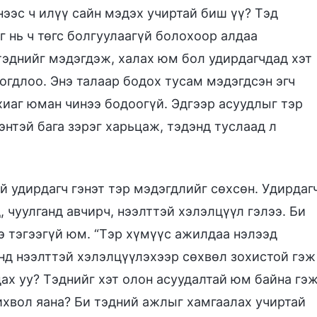
нээс ч илүү сайн мэдэх учиртай биш үү? Тэд
эг нь ч төгс болгуулаагүй болохоор алдаа
 тэднийг мэдэгдэж, халах юм бол удирдагчдад хэт
огдлоо. Энэ талаар бодох тусам мэдэгдсэн эгч
хиаг юман чинээ бодоогүй. Эдгээр асуудлыг тэр
дэнтэй бага зэрэг харьцаж, тэдэнд туслаад л
й удирдагч гэнэт тэр мэдэгдлийг сөхсөн. Удирдаг
 чуулганд авчирч, нээлттэй хэлэлцүүл гэлээ. Би
э тэгээгүй юм. “Тэр хүмүүс ажилдаа нэлээд
үнд нээлттэй хэлэлцүүлэхээр сөхвөл зохистой гэж
дах уу? Тэднийг хэт олон асуудалтай юм байна гэ
ихвол яана? Би тэдний ажлыг хамгаалах учиртай