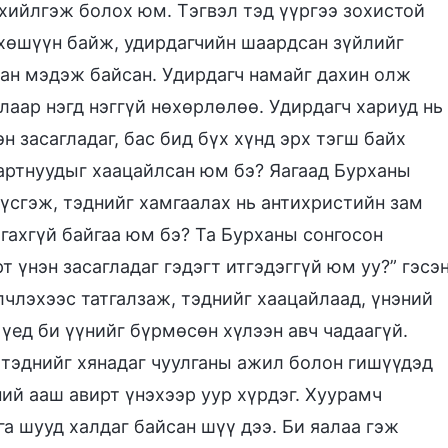
хийлгэж болох юм. Тэгвэл тэд үүргээ зохистой
 хөшүүн байж, удирдагчийн шаардсан зүйлийг
хан мэдэж байсан. Удирдагч намайг дахин олж
алаар нэгд нэггүй нөхөрлөлөө. Удирдагч хариуд нь
эн засагладаг, бас бид бүх хүнд эрх тэгш байх
ваартнуудыг хаацайлсан юм бэ? Яагаад Бурханы
үүсгэж, тэднийг хамгаалах нь антихристийн зам
агахгүй байгаа юм бэ? Та Бурханы сонгосон
 үнэн засагладаг гэдэгт итгэдэггүй юм уу?” гэсэн
лчлэхээс татгалзаж, тэднийг хаацайлаад, үнэний
 үед би үүнийг бүрмөсөн хүлээн авч чадаагүй.
 тэднийг хянадаг чуулганы ажил болон гишүүдэд
ний ааш авирт үнэхээр уур хүрдэг. Хуурамч
а шууд халдаг байсан шүү дээ. Би яалаа гэж