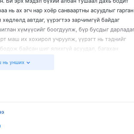
н. Би эрх мэдэл бүхий албан тушаал дахь бодит
а нь ах эгч нар хоёр санваартны асуудлыг гарган
л хөдлөлд автдаг, үүрэгтээ зарчимгүй байдаг
ашиглан хүмүүсийг боогдуулж, бүр бусдыг дарлада
нарт маш их хохирол учруулж, үүрэгт нь тэднийг
 бодож байсан шиг ялихгүй асуудал, багахан
х хүний хэлсэн зүйлийг сонсоод би ичсэн юм. Тэ
 нь унших
агч, ажилчид байсныг миний өмнө нэг нэгээр нь
р бусдын уурыг хүргэхдээ тулсан өчнөөн
Би үүрэгтээ юу хийж байв аа? Энэ нь удирдагч
 үү? Тэгэхэд би арай хийн сэтгэлээ
 эргэцүүллээ.
ээ
шсан.
Төгс Хүчит Бурхан
ингэж хэлсэн байдаг:
л
. Бас хэзээ ч янз бүрийн мэргэшсэн ажлыг очоод