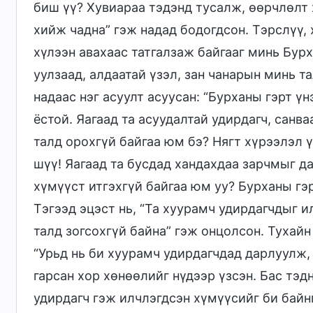
биш үү? Хувиараа тэдэнд тусалж, өөрчлөлт 
хийж чадна” гэж надад бодогдсон. Тэрслүү,
хүлээн авахаас татгалзаж байгааг минь Бур
уулзаад, алдаатай үзэл, зан чанарын минь т
надаас нэг асуулт асуусан: “Бурханы гэрт үн
ёстой. Яагаад та асуудалтай удирдагч, сан
талд орохгүй байгаа юм бэ? Нягт хүрээлэл 
шүү! Яагаад та бусдад хандахдаа зарчмыг д
хүмүүст итгэхгүй байгаа юм уу? Бурханы гэрт
Тэгээд эцэст нь, “Та хуурамч удирдагчдыг и
талд зогсохгүй байна” гэж онцолсон. Тухайн
“Урьд нь би хуурамч удирдагчдад дарлуулж,
гарсан хор хөнөөлийг нүдээр үзсэн. Бас тэд
удирдагч гэж илчлэгдсэн хүмүүсийг би байнг