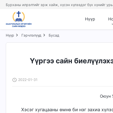
Бурханы илрэлтийг эрж хайж, хүсэн хүлээдэг бүх хүнийг урь
Нүүр
Н
Нүүр
Гэрчлэлүүд
Бусад
Үүргээ сайн биелүүлэ
2022-01-31
Оюун 
Хэсэг хугацааны өмнө би нэг захиа хүлэ