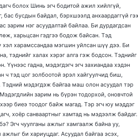
рдагч болох Шинь эгч бодитой ажил хийлгүй,
г, бас бусдын байдал, бэрхшээлд анхаардаггүй гэ
бас зарим нэг асуудалтай байлаа. Би дурдагдсан
лөж, харьцсан гэдгээ бодож байсан. Тэд
ү хэл харамссандаа мэгшин уйлсан шүү дээ. Би
, тэднийг халах хэрэг алга гэж бодсон. Тэднийг
н. Үүнээс гадна, мэдэгдэгч эгч захиандаа хэдэн
н ч тэд цог золбоотой эрэл хайгуулчид биш,
. Тэдний мэдэгдэж байгаа маш олон асуудал тэр
 Мэдэгдлийн зарим нь бүрэн тодорхой, оновчтой
эхээр биеэ тоодог байж магад. Тэр эгч юу мэддэг
агч, хоёр санваартныг хамтад нь мэдээлж байдаг.
бэ? Эгч чуулганы ажлыг хамгаалж байна уу,
 ажлыг би хариуцдаг. Асуудал байгаа эсэх,