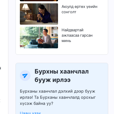
Аюулд өртөх үеийн
сонголт
Найдвартай
ажлаасаа гарсан
минь
ч
Бурхны хаанчлал
бууж ирлээ
Бурханы хаанчлал дэлхий дээр бууж
ирлээ! Та Бурханы хаанчлалд орохыг
ж
хүсэж байна уу?
Цааш үзэх