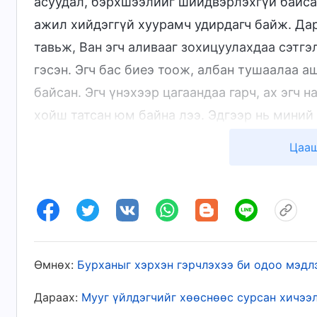
асуудал, бэрхшээлийг шийдвэрлэхгүй байса
ажил хийдэггүй хуурамч удирдагч байж. Дара
тавьж, Ван эгч аливааг зохицуулахдаа сэтгэ
гэсэн. Эгч бас биеэ тоож, албан тушаалаа 
байсан. Эгч үнэхээр цагаандаа гарч, ах эгч 
хойш татсан юм байна лээ. Эдгээр нь миний
нөхөрлөлөөр шийдэгдчих зүйл байгаагүй. Бү
Цааш
хэрхэн бодит ажил хийдэггүй хуурамч удирд
дэлгэн тавьсан. Би мэл гайхсан шүү. Тэд бү
асуудалтай байсан, гэтэл би огт мэдээгүй. 
миний хувьд ноцтой бүтэлгүйтэл байсан биш
тайвшруулаад, асуудлынхаа талаар залбирч,
Өмнөх:
Бурханыг хэрхэн гэрчлэхээ би одоо мэдл
Дараа нь Бурханы үгийн нэг хэсгийг ун
Дараах:
Мууг үйлдэгчийг хөөснөөс сурсан хичээ
“
Хуурамч удирдагчид бодит ажил хийдэггүй