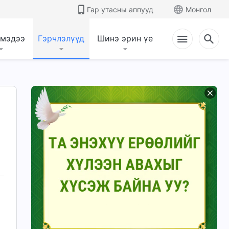
Гар утасны аппууд
Монгол
 мэдээ
Гэрчлэлүүд
Шинэ эрин үе