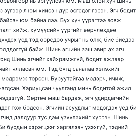
 орвонгоор нь эргүүлсэн юм. Маш олон хүн Шинь
р зүгээр л юм хийсэн дүр эсгэдэг гэсэн. Эгч бодит
байсан юм байна лээ. Бүх хүн үүрэгтээ зовж
улалт хийж, хүмүүсийн үүргийг өөрчлөхдөө
цүүдэх үед тэд өөрсдөө учрыг нь олж, бие биедээ
 олддоггүй байж. Шинь эгчийн ааш авир ах эгч
гонд Шинь эгчийг хайхрамжгүй, бодит ажлаар
майг ялласан юм. Тэд бүгд саналаа хэлэхийг
й мэдрэмж төрсөн. Буруутайгаа мэдэрч, ичиж,
анагдсан. Хариуцсан чуулганд минь бодитой ажил
 мэдээгүй. Өөртөө маш бардаж, эгч удирдагчийн
дэг гэж бодсон. Эгчийн асуудлыг мэдэгдэх үед б
эгчид далдуур тус дэм үзүүлэхийг хүссэн. Шинь
Би бусдын хэрэгцээг харгалзан үзэхгүй, тэдний