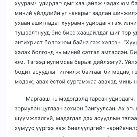
хуурамч удирдагчдыг хаацайлж чадах юм бэ?
миний үйлдлийн уг чанарыг задлан шинжилж,
ухаан ашигладаг хуурамч удирдагч гэж илч
тушаалтнууд бие биеэ хаацайлдаг шиг тэр у
антихрист болох юм байна гэж хэлсэн. “Хуур
хэлэх болгонд нь миний сэтгэл эмтэрсэн. Би
юм. Тэгээд нулимсаа барьж дийлээгүй. Уйлж
бодит асуудлыг илчилж байгааг би мэднэ, г
мэдэж, авах ёстой сургамжаа авахад минь н
Маргааш нь мэдэгдэлд гарсан удирдагч,
зориулан цуглаан зохион байгуулсан. Ах эг
шүүмжлэлгүй, мэдэгдэл дэх асуудлын талаа
хүмүүс үүргээ яаж биелүүлдгийг нарийвчил