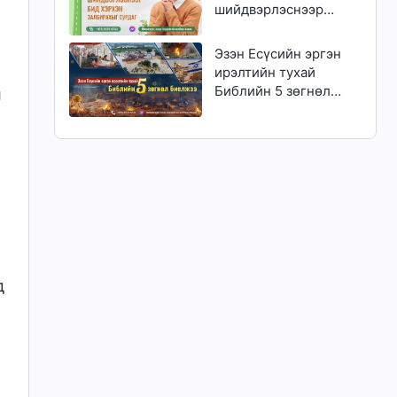
шийдвэрлэснээр
бид хэрхэн
залбирахыг сурдаг
Эзэн Есүсийн эргэн
ирэлтийн тухай
Библийн 5 зөгнөл
л
биелжээ
д