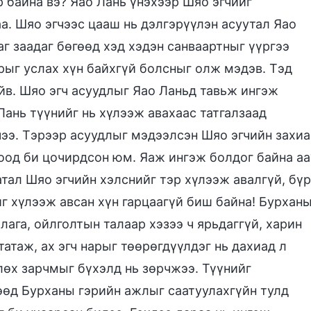
 байна вэ? Яао Лань үнэхээр Шяо эгчийг
а. Шяо эгчээс цааш нь дэлгэрүүлэн асуутал Яао
г заадаг бөгөөд хэд хэдэн санваартныг үүргээ
арыг услах хүн байхгүй болсныг олж мэдэв. Тэд
йв. Шяо эгч асуудлыг Яао Ланьд тавьж ингэж
Лань түүнийг нь хүлээж авахаас татгалзаад
чээ. Тэрээр асуудлыг мэдээлсэн Шяо эгчийн захиа
соод би цочирдсон юм. Яаж ингэж болдог байна аа
атал Шяо эгчийн хэлснийг тэр хүлээж авалгүй, бүр
йг хүлээж авсан хүн гарцаагүй биш байна! Бурхан
ага, ойлголтын талаар хэзээ ч ярьдаггүй, харин
татаж, ах эгч нарыг төөрөгдүүлдэг нь дахиад л
лөх зарчмыг бүхэлд нь зөрчжээ. Түүнийг
өөд Бурханы гэрийн ажлыг саатуулахгүйн тулд