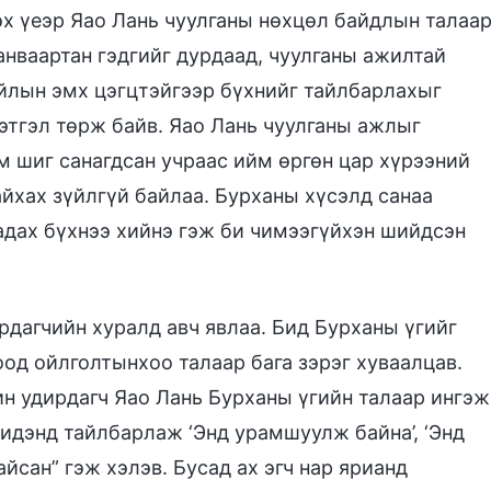
эх үеэр Яао Лань чуулганы нөхцөл байдлын талаа
анваартан гэдгийг дурдаад, чуулганы ажилтай
уйлын эмх цэгцтэйгээр бүхнийг тайлбарлахыг
сэтгэл төрж байв. Яао Лань чуулганы ажлыг
м шиг санагдсан учраас ийм өргөн цар хүрээний
йхах зүйлгүй байлаа. Бурханы хүсэлд санаа
адах бүхнээ хийнэ гэж би чимээгүйхэн шийдсэн
дагчийн хуралд авч явлаа. Бид Бурханы үгийг
од ойлголтынхоо талаар бага зэрэг хуваалцав.
н удирдагч Яао Лань Бурханы үгийн талаар ингэж
идэнд тайлбарлаж ‘Энд урамшуулж байна’, ‘Энд
йсан” гэж хэлэв. Бусад ах эгч нар ярианд