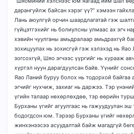
“Шяоминий хэлснээс юм яагаад ийм шал өөр
дарангуйлж байсан хэрэг үү?” хэмээн гайхла
Лань аюулгүй орчин шаардлагатай гэж шалта
гүйцэтгэхийг нь болиулсны улмаас ах эгч н
хэвийн чуулганы амьдралаар амьдрахгүй ба
зохицуулах нь зохисгүй гэж хэлэхэд нь Яао 
зогсохгүй, Шяо эгчээс үүргийг нь хурааж ав
хүртэл нуун дарагдуулсан байв. Үүнийг сон
Яао Ланий буруу болох нь тодорхой байгаа 
эгчийг нухчиж, захиаг нь даржээ. Тэр үнэни
үгийн талаар нөхөрлөхдөө, тэр өөрийн туршл
Бурханы үгийг агуулгаас нь гажуудуулан эш 
бодогдсон юм. Тэрээр Бурханы үгийг нөхөр
жинхэнээсээ асуудалтай байж магадгүй бөг