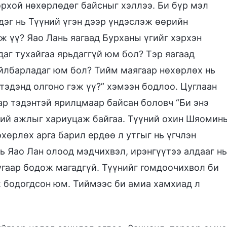
орхой нөхөрлөдөг байсныг хэллээ. Би бүр мэл
дэг нь Түүний үгэн дээр үндэслэж өөрийн
ж үү? Яао Лань яагаад Бурханы үгийг хэрхэн
аг тухайгаа ярьдаггүй юм бол? Тэр яагаад
айлбарладаг юм бол? Тийм маягаар нөхөрлөх нь
эдэнд олгоно гэж үү?” хэмээн бодлоо. Цуглаан
ар тэдэнтэй ярилцмаар байсан боловч “Би энэ
ний ажлыг хариуцаж байгаа. Түүний охин Шяомин
өхөрлөх арга барил ердөө л утгыг нь үгчлэн
нь Яао Лан олоод мэдчихвэл, ирэнгүүтээ алдааг нь
угаар бодож магадгүй. Түүнийг гомдоочихвол би
ж бодогдсон юм. Тиймээс би амиа хамхиад л