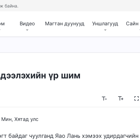
ж байна.
ом
Видео
Магтан дуунууд
Уншлагууд
Сайн
дээлэхийн үр шим
 Мин, Хятад улс
сэгт байдаг чуулганд Яао Лань хэмээх удирдагчийн