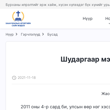
Бурханы илрэлтийг эрж хайж, хүсэн хүлээдэг бүх хүнийг урь
Нүүр
Н
Нүүр
Гэрчлэлүүд
Бусад
Шударгаар мэ
2021-11-18
Жао
2011 оны 4-р сард би, улсын өөр нэг хэ