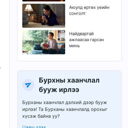
Аюулд өртөх үеийн
сонголт
Найдвартай
ажлаасаа гарсан
минь
ь
Бурхны хаанчлал
бууж ирлээ
Бурханы хаанчлал дэлхий дээр бууж
ирлээ! Та Бурханы хаанчлалд орохыг
хүсэж байна уу?
Цааш үзэх