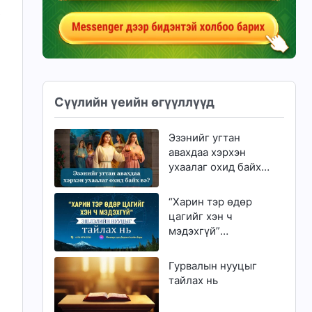
р
Сүүлийн үеийн өгүүллүүд
Эзэнийг угтан
авахдаа хэрхэн
ухаалаг охид байх
вэ?
“Харин тэр өдөр
цагийг хэн ч
мэдэхгүй”
эшлэлийн нууцыг
тайлах нь
Гурвалын нууцыг
тайлах нь