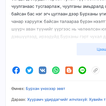
чуулганаас тусгаарлаж, чуулганы амьдралд
байсан бас нэг эгч цуглаан дээр Бурханы үг
чанар харуулж байсан талаараа бүрэн нээлт
шүүрч аван түүнийг үүргээс нь чөлөөлсөн ю
дэвшүүлээд, ирээдүйд Бурханы гэрт чухал д
сургаарай гэж ах эгч нарт хэлжээ. Яао Лань
Цааш
цуглаан дээр ямар ч үнэ цэнтэй зүйлийн та
удирдагчаар дэвшүүлэв. Яао Лань сэтгэл хө
дараа нь багийн удирдагчаар томилжээ. Энэ
хэрэг. Түүний муу үйл үүгээр дууссангүй. Я
захирч, барааг нь л хараад айж, хэн ч санаа
Өмнөх:
Бурхан үнэхээр зөвт
хүссэнээрээ дарангуйлж, тушааж байж. Чэнь
сэтгэл төрсөн. Эхэндээ Яао Лань надад ажл
Дараах:
Хуурамч удирдагчийг илчлэхүй: Хувийн 
байгаа гэж хэлэхэд нь би түүнийг биширч ба