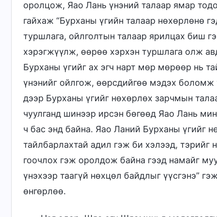
оролцож, Яао Лань үнэний талаар ямар тод
гайхаж “Бурханы үгийн талаар нөхөрлөнө гэ
туршлага, ойлголтын талаар ярилцах биш гэ
хэрэгжүүлж, өөрөө хэрхэн туршлага олж авд
Бурханы үгийг ах эгч нарт мөр мөрөөр нь т
үнэнийг ойлгож, өөрсдийгөө мэдэх боломж т
дээр Бурханы үгийг нөхөрлөх зарчмын тала
чуулганд шинээр ирсэн бөгөөд Яао Лань ми
ч бас энд байна. Яао Ланий Бурханы үгийг н
тайлбарлахтай адил гэж би хэлээд, тэрийг 
гоочлох гэж оролдож байна гээд намайг му
үнэхээр таагүй нөхцөл байдлыг үүсгэнэ” гэ
өнгөрлөө.