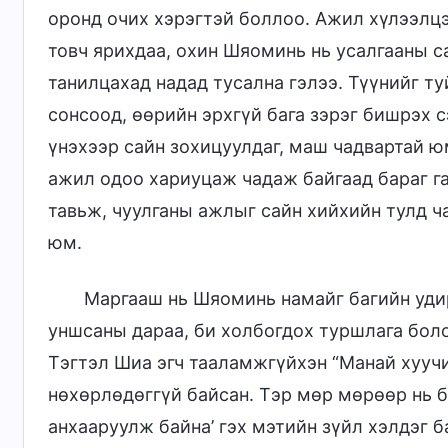
оронд очих хэрэгтэй боллоо. Ажил хүлээлц
товч ярихдаа, охин Шяоминь нь усалгааны с
танилцахад надад тусална гэлээ. Түүнийг т
сонсоод, өөрийн эрхгүй бага зэрэг бишрэх 
үнэхээр сайн зохицуулдаг, маш чадвартай ю
ажил одоо хариуцаж чадаж байгаад бараг га
тавьж, чуулганы ажлыг сайн хийхийн тулд ч
юм.
Маргааш нь Шяоминь намайг багийн удир
уншсаны дараа, би холбогдох туршлага боло
Тэгтэл Шиа эгч тааламжгүйхэн “Манай хуучи
нөхөрлөдөггүй байсан. Тэр мөр мөрөөр нь б
анхааруулж байна’ гэх мэтийн зүйл хэлдэг ба