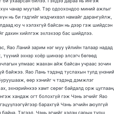
 би ухаарсан билээ. Гэхдээ дараа нь ингэж
 хүн чанар муутай. Тэр одоохондоо миний ажлыг
хүн нь би гэдгийг мэдчихвэл намайг дарангуйлж,
алдаад юу ч хэлэхгүй байсан нь дээр гэж шийдсэн
йг дахин хийлгэж эхлэхээр бас шийдлээ.
бас, Яао Ланий зарим нэг муу үйлийн талаар надад
, түүний эхнэр хоёр шинээр элсэгч бөгөөд
члагын улмаас жаахан айж байсан учраас зочин
үй байжээ. Яао Лань тэдэнд туслахын тулд үнэни
буруушааж, өөр хэнийг ч тэдэнд дэмжлэг
 ах, эхнэрийнхээ хамт сөрөг байдалд орж цуглаан
ингэж хандаж огт болохгүй гэж Чэнь эгчийг Яао
ргэцүүлээгүйгээр барахгүй Чэнь эгчийн аюулгүй
 байна. Тэгээд, Чэнь эгчийг хэдэн сарын турш