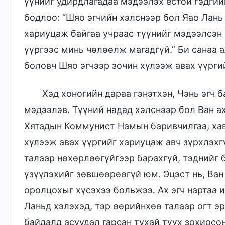
үүнийг удирдлагадаа мэдээлэх ёстой гэдгийг
бодлоо: “Шяо эгчийн хэлснээр бол Яао Лань
хариуцаж байгаа учраас түүнийг мэдээлсэн 
үүргээс минь чөлөөлж магадгүй.” Би санаа 
боловч Шяо эгчээр зочин хүлээж авах үүрги
Хэд хоногийн дараа гэнэтхэн, Чэнь эгч 
мэдээлэв. Түүний надад хэлснээр бол Ван ах
Хятадын Коммунист Намын баривчилгаа, хав
хүлээж авах үүргийг хариуцаж авч зүрхлэхг
талаар нөхөрлөөгүйгээр барахгүй, тэднийг 
үзүүлэхийг зөвшөөрөөгүй юм. Эцэст нь, Ван
оролцохыг хүсэхээ больжээ. Ах эгч нартаа 
Ланьд хэлэхэд, тэр өөрийнхөө талаар огт э
байдалд асуудал гарсан тухай түүх зохиосон