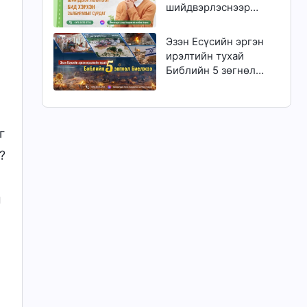
шийдвэрлэснээр
бид хэрхэн
залбирахыг сурдаг
Эзэн Есүсийн эргэн
ирэлтийн тухай
Библийн 5 зөгнөл
биелжээ
г
?
ы