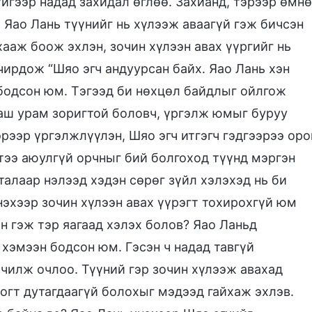
йгээр надад захидал өглөө. Захианд, тэрээр өмнө
 Яао Лань түүнийг нь хүлээж аваагүй гэж бичсэн
хааж боож эхлэн, зочин хүлээн авах үүргийг нь
чирдож “Шяо эгч андуурсан байх. Яао Лань хэн
 бодсон юм. Тэгээд би нөхцөл байдлыг ойлгож
аш урам зоригтой боловч, үргэлж юмыг буруу
рээр үргэлжлүүлэн, Шяо эгч итгэгч гэдгээрээ оро
ртээ аюулгүй орчныг бий болгоход түүнд мэргэн
талаар нэлээд хэдэн сөрөг зүйл хэлэхэд нь би
нэхээр зочин хүлээн авах үүрэгт тохирохгүй юм
н гэж тэр яагаад хэлэх болов? Яао Ланьд
 хэмээн бодсон юм. Гэсэн ч надад тавгүй
очилж очлоо. Түүний гэр зочин хүлээж авахад
огт дутагдаагүй болохыг мэдээд гайхаж эхлэв.