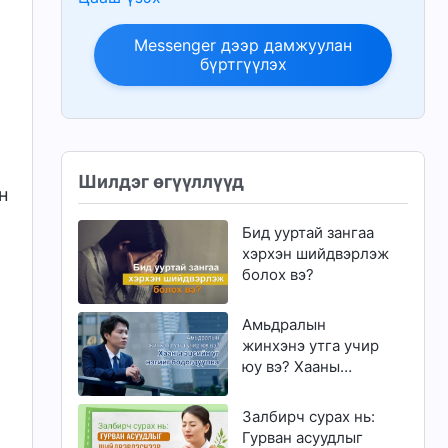
Messenger дээр дамжуулан
бүртгүүлэх
Шилдэг өгүүллүүд
н
Бид ууртай зангаа
хэрхэн шийдвэрлэж
болох вэ?
Амьдралын
жинхэнэ утга учир
юу вэ? Хааны
эцсийн үг нэгийг
бодогдуулна
Залбирч сурах нь:
Гурван асуудлыг