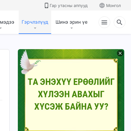
Гар утасны аппууд
Монгол
 мэдээ
Гэрчлэлүүд
Шинэ эрин үе