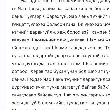
Нэг өдөр, Шяо эгч Шяоминьд мэдэгдэлгү
нь Яао Ланьд зарим нэг санал хэлсэн боловч
байв. Түүгээр ч барахгүй, Яао Лань түүнийг 
гүйцэтгүүлэхээ больсон гэнэ. Би үнэхээр цо
нэгнийг дарангуйлж яаж болох вэ?” хэмээн
авахаар Шяоминийг олж уулзлаа. Шяо эгч м
ойлгож авдаг гэж Шяоминь надад хэллээ. Тэ
нутагтаа алдартайн дээр гэр нь аюултай, гэ
ухаан дутагддаг гэж хэлсэн юм. Шяо эгчийн 
дотроо “Хэрэв тэр бүхэн үнэн бол Шяо эгч ү
байна. Гэхдээ Яао Лань түүнийг дарангуйлса
дургүйцэх зүйл түүнд магадгүй байгаа байх”
санагдсаар байсан тул Шяо эгчийн гэрт нь з
харьцангуй боломжийн, түүнд мэргэн ухаан 