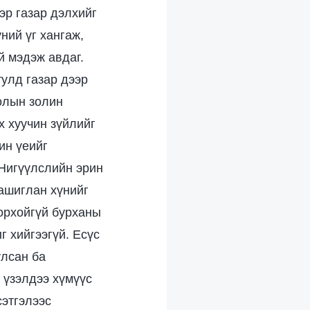
эр газар дэлхийг
ний үг хангаж,
й мэдэж авдаг.
улд газар дээр
лолын золин
х хуучин зүйлийг
ин үеийг
 Нигүүлслийн эрин
 ашиглан хүнийг
дорхойгүй бурханы
г хийгээгүй. Есүс
улсан ба
 үзэлдээ хүмүүс
сэтгэлээс