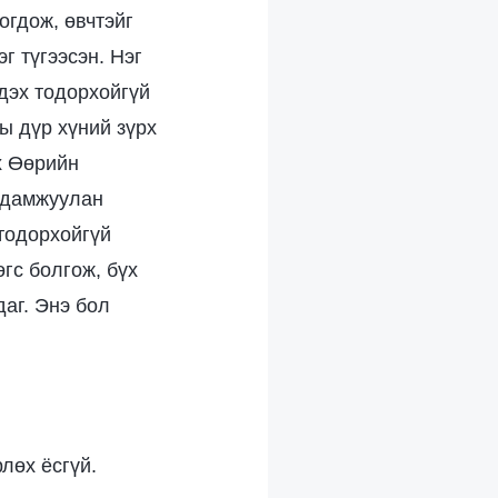
огдож, өвчтэйг
г түгээсэн. Нэг
дэх тодорхойгүй
ы дүр хүний зүрх
рх Өөрийн
р дамжуулан
 тодорхойгүй
өгс болгож, бүх
аг. Энэ бол
лөх ёсгүй.