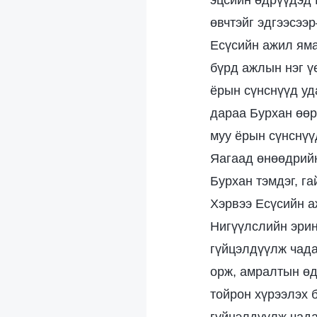
эцсийн өдрүүдэд 
өвчтэйг эдгээсээ
Есүсийн ажил яма
бүрд ажлын нэг ү
ёрын сүнснүүд уд
дараа Бурхан өөр
муу ёрын сүнснүүд
Яагаад өнөөдрий
Бурхан тэмдэг, га
Хэрвээ Есүсийн а
Нигүүлслийн эри
гүйцэлдүүлж чада
орж, амралтын өд
тойрон хүрээлэх 