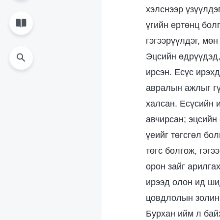
хэлснээр үзүүлдэ
үгийн ертөнц болг
гэгээрүүлдэг, мөн
Эцсийн өдрүүдэд,
ирсэн. Есүс ирэх
авралын ажлыг гү
халсан. Есүсийн 
авчирсан; эцсийн
үеийг төгсгөл бол
төгс болгож, гэгэ
орон зайг арилгах
ирээд олон ид шид
цовдлолын золин 
Бурхан ийм л байх