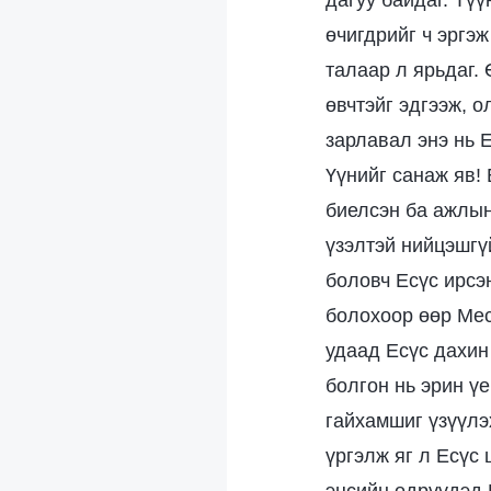
дагуу байдаг. Түү
өчигдрийг ч эргэж
талаар л ярьдаг. 
өвчтэйг эдгээж, о
зарлавал энэ нь 
Үүнийг санаж яв!
биелсэн ба ажлын
үзэлтэй нийцэшгү
боловч Есүс ирсэ
болохоор өөр Мес
удаад Есүс дахин 
болгон нь эрин ү
гайхамшиг үзүүлэх
үргэлж яг л Есүс 