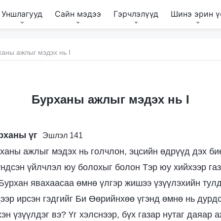
Уншлагууд
Сайн мэдээ
Гэрчлэлүүд
Шинэ эрин ү
ханы ажлыг мэдэх нь I
Бурханы ажлыг мэдэх нь I
рханы үг
Эшлэл 141
ханы ажлыг мэдэх нь голчлон, эцсийн өдрүүд дэх би
ндсэн үйлчлэл юу болохыг болон Тэр юу хийхээр газ
Бурхан явахаасаа өмнө үлгэр жишээ үзүүлэхийн тулд
дээр ирсэн гэдгийг Би Өөрийнхөө үгэнд өмнө нь дурдс
эн үзүүлдэг вэ? Үг хэлснээр, бүх газар нутаг даяар 