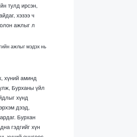
йн тулд ирсэн,
йдаг, хэзээ ч
болон ажлыг л
өгийн ажлыг мэдэх нь
ж, хүний аминд
үүлж, Бурханы үйл
айдлыг хүнд
эрхэм дээд,
ардаг. Бурхан
дна гэдгийг хүн