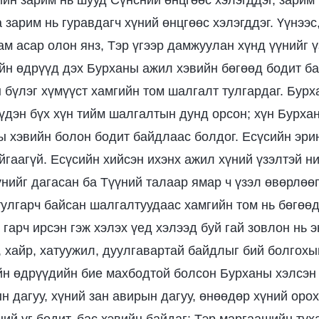
ийн зарим нь шууд Сүнсний өнцгөөс хэлэгддэг, зарим
 зарим нь гуравдагч хүний өнцгөөс хэлэгддэг. Үүнээ
м асар олон янз, Тэр үгээр дамжуулан хүнд үүнийг ү
йн өдрүүд дэх Бурханы ажил хэвийн бөгөөд бодит ба
 бүлэг хүмүүст хамгийн том шалгалт тулгардаг. Бур
үдэн бүх хүн тийм шалгалтын дунд орсон; хүн Бурха
ы хэвийн болон бодит байдлаас болдог. Есүсийн эрин
йгаагүй. Есүсийн хийсэн ихэнх ажил хүний үзэлтэй н
үнийг дагасан ба Түүний талаар ямар ч үзэл өвөрлөө
тулгарч байсан шалгалтуудаас хамгийн том нь бөгөөд
 гарч ирсэн гэж хэлэх үед хэлээд буй гай зовлон нь 
л, хайр, хатуужил, дуулгавартай байдлыг бий болгох
ийн өдрүүдийн бие махбодтой болсон Бурханы хэлсэн ү
н дагуу, хүний зан авирын дагуу, өнөөдөр хүний орох