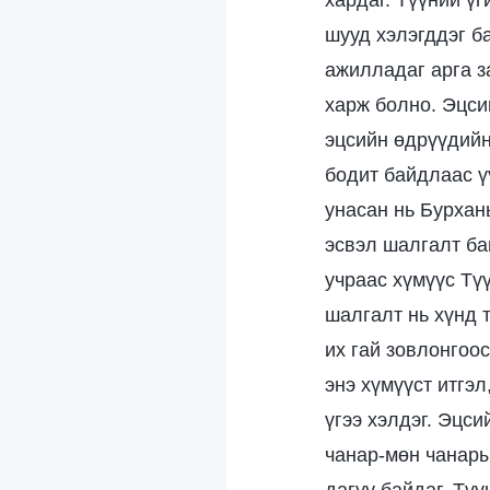
хардаг. Түүний үг
шууд хэлэгддэг ба
ажилладаг арга за
харж болно. Эцси
эцсийн өдрүүдийн
бодит байдлаас ү
унасан нь Бурхан
эсвэл шалгалт ба
учраас хүмүүс Тү
шалгалт нь хүнд 
их гай зовлонгоос
энэ хүмүүст итгэ
үгээ хэлдэг. Эцс
чанар-мөн чанары