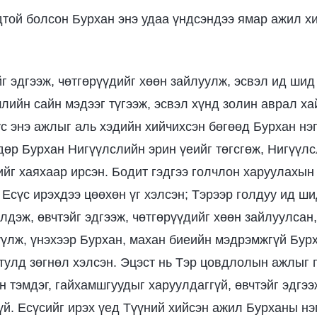
дтой болсон Бурхан энэ удаа үндсэндээ ямар ажил хи
йг эдгээж, чөтгөрүүдийг хөөн зайлуулж, эсвэл ид шид
шлийн сайн мэдээг түгээж, эсвэл хүнд золин аврал ха
үс энэ ажлыг аль хэдийн хийчихсэн бөгөөд Бурхан нэ
дөр Бурхан Нигүүлслийн эрин үеийг төгсгөж, Нигүүл
ийг хаяхаар ирсэн. Бодит гэдгээ голчлон харуулахын
Есүс ирэхдээ цөөхөн үг хэлсэн; Тэрээр голдуу ид ши
лдэж, өвчтэйг эдгээж, чөтгөрүүдийг хөөн зайлуулсан,
үлж, үнэхээр Бурхан, махан биеийн мэдрэмжгүй Бурх
тулд зөгнөл хэлсэн. Эцэст нь Тэр цовдлолын ажлыг 
 тэмдэг, гайхамшгуудыг харуулдаггүй, өвчтэйг эдгээж
үй. Есүсийг ирэх үед Түүний хийсэн ажил Бурханы нэг