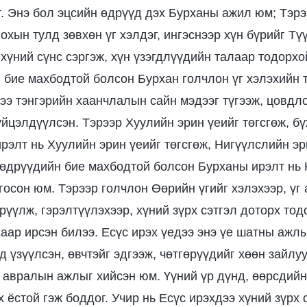
г. Энэ бол эцсийн өдрүүд дэх Бурханы ажил юм; Тэрэ
охын тулд зөвхөн үг хэлдэг, ингэснээр хүн бүрийг Түү
 хүний сүнс сэргэж, хүн үзэгдлүүдийн талаар тодорхо
 бие махбодтой болсон Бурхан голчлон үг хэлэхийн т
дээ тэнгэрийн хаанчлалын сайн мэдээг түгээж, цовд
йцэлдүүлсэн. Тэрээр Хуулийн эрин үеийг төгсгөж, бү
ирэлт нь Хуулийн эрин үеийг төгсгөж, Нигүүлслийн эр
 өдрүүдийн бие махбодтой болсон Бурханы ирэлт нь
госон юм. Тэрээр голчлон Өөрийн үгийг хэлэхээр, үг
эрүүлж, гэрэлтүүлэхээр, хүний зүрх сэтгэл доторх то
аар ирсэн билээ. Есүс ирэх үедээ энэ үе шатны ажлы
 үзүүлсэн, өвчтэйг эдгээж, чөтгөрүүдийг хөөн зайлу
авралын ажлыг хийсэн юм. Үүний үр дүнд, өөрсдийн
 ёстой гэж боддог. Учир нь Есүс ирэхдээ хүний зүрх 