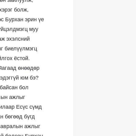
өөн зайлуулж,
хэрэг болж,
эс Бурхан эрин үе
үйцэлдмэгц муу
аж эхэлсний
ыг биелүүлмэгц
йлгох ёстой.
Яагаад өнөөдөр
ээдэггүй юм бэ?
 байсан бол
лын ажлыг
илаар Есүс сүмд
н бөгөөд бүгд
н авралын ажлыг