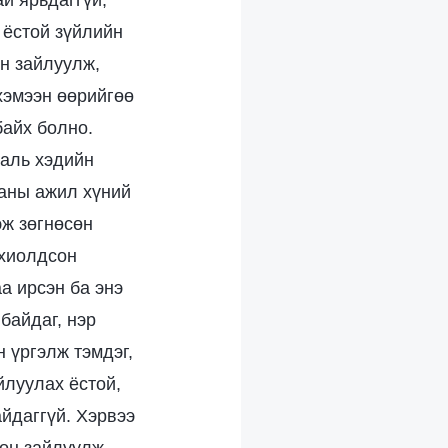
ай ярьдаггүй,
 ёстой зүйлийн
өн зайлуулж,
 хэмээн өөрийгөө
байх болно.
 аль хэдийн
ханы ажил хүний
эж зөгнөсөн
охиолдсон
а ирсэн ба энэ
байдаг, нэр
 үргэлж тэмдэг,
йлуулах ёстой,
айдаггүй. Хэрвээ