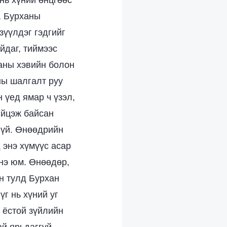
 нь хүний өнцгөөс
с, Бурханы
зүүлдэг гэдгийг
йдаг, тиймээс
ханы хэвийн болон
ны шалгалт руу
 үед ямар ч үзэл,
ийцэж байсан
гүй. Өнөөдрийн
 энэ хүмүүс асар
энэ юм. Өнөөдөр,
ын тулд Бурхан
г нь хүний уг
 ёстой зүйлийн