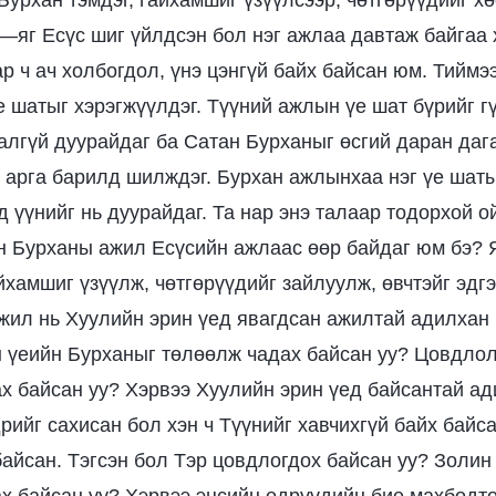
Бурхан тэмдэг, гайхамшиг үзүүлсээр, чөтгөрүүдийг х
р—яг Есүс шиг үйлдсэн бол нэг ажлаа давтаж байгаа 
р ч ач холбогдол, үнэ цэнгүй байх байсан юм. Тиймэ
е шатыг хэрэгжүүлдэг. Түүний ажлын үе шат бүрийг г
алгүй дуурайдаг ба Сатан Бурханыг өсгий даран даг
 арга барилд шилждэг. Бурхан ажлынхаа нэг үе шат
 үүнийг нь дуурайдаг. Та нар энэ талаар тодорхой о
н Бурханы ажил Есүсийн ажлаас өөр байдаг юм бэ? 
йхамшиг үзүүлж, чөтгөрүүдийг зайлуулж, өвчтэйг эдг
жил нь Хуулийн эрин үед явагдсан ажилтай адилхан
н үеийн Бурханыг төлөөлж чадах байсан уу? Цовдло
х байсан уу? Хэрвээ Хуулийн эрин үед байсантай ад
рийг сахисан бол хэн ч Түүнийг хавчихгүй байх байса
байсан. Тэгсэн бол Тэр цовдлогдох байсан уу? Золи