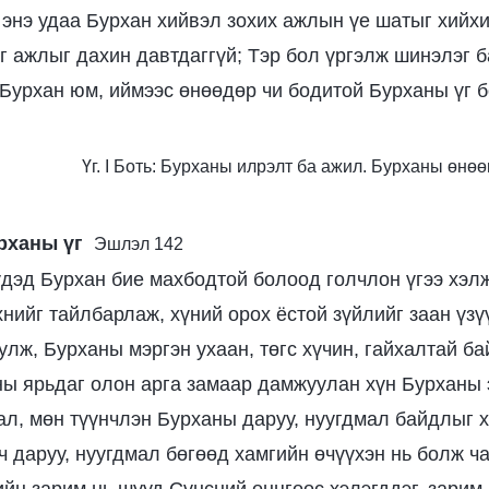
 энэ удаа Бурхан хийвэл зохих ажлын үе шатыг хийхи
г ажлыг дахин давтдаггүй; Тэр бол үргэлж шинэлэг ба
 Бурхан юм, иймээс өнөөдөр чи бодитой Бурханы үг 
Үг. I Боть: Бурханы илрэлт ба ажил. Бурханы өнө
рханы үг
Эшлэл 142
дэд Бурхан бие махбодтой болоод голчлон үгээ хэл
нийг тайлбарлаж, хүний орох ёстой зүйлийг заан үз
улж, Бурханы мэргэн ухаан, төгс хүчин, гайхалтай б
ны ярьдаг олон арга замаар дамжуулан хүн Бурханы 
ал, мөн түүнчлэн Бурханы даруу, нуугдмал байдлыг х
ч даруу, нуугдмал бөгөөд хамгийн өчүүхэн нь болж ча