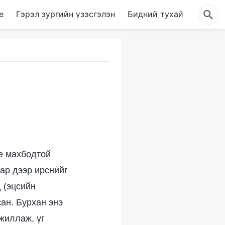
е
Гэрэл зургийн үзэсгэлэн
Бидний тухай
е махбодтой
ар дээр ирснийг
 (эцсийн
ан. Бурхан энэ
ажиллаж, үг