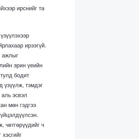
йхээр ирснийг та
 үзүүлэхээр
йрлахаар ирээгүй.
г ажлыг
слийн эрин үеийн
 тулд бодит
д үзүүлж, тэмдэг
 аль эсвэл
ан мөн гэдгээ
гүйцэлдүүлсэн.
, чөтгөрүүдийг ч
 хэсгийг