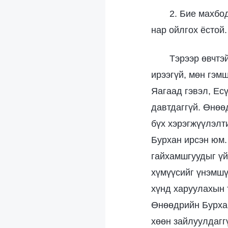
2. Бие махбо
нар ойлгох ёстой.
Тэрээр өвчтэ
ирээгүй, мөн гэм
Яагаад гэвэл, Ес
давтдаггүй. Өнөө
бүх хэрэгжүүлэлт
Бурхан ирсэн юм. 
гайхамшгуудыг үй
хүмүүсийг үнэмшү
хүнд харуулахын 
Өнөөдрийн Бурхан
хөөн зайлуулдагг