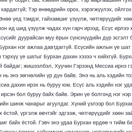
ний үг бодит, бас хэвийн байдаг: Тэр маргаашийн тух
 хардаггүй; Тэр өнөөдрийн орох, хэрэгжүүлэх, ойлгох
Өнөө үед тэмдэг, гайхамшиг үзүүлж, чөтгөрүүдийг хө
лон ид шид үзүүлж чадах хүн гарч ирээд, Есүс ирлээ
Есүсийг дуурайсан муу ёрын сүнснүүдийн дүр эсгэлт 
 Бурхан нэг ажлаа давтдаггүй. Есүсийн ажлын үе шат
 тэрхүү үе шатыг Бурхан дахин хэзээ ч хийхгүй. Бур
й байдаг; жишээлбэл, Хуучин Гэрээнд Мессиа ирнэ г
н нь энэ зөгнөлийн үр дүн байв. Энэ нь аль хэдийн т
сиа дахин ирэх нь буруу юм. Есүс аль хэдийн нэг уда
ирсэн бол буруу байх байв. Эрин үе болгонд нэг нэр 
еийн шинж чанарыг агуулдаг. Хүний үзлээр бол Бурхан
 ёстой, үргэлж өвчтэйг эдгээж, чөтгөрүүдийг хөөн за
шиг байх ёстой. Гэвч энэ удаа Бурхан ердөө ч тийм б