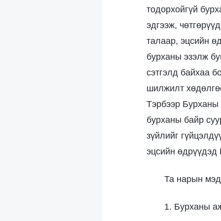
тодорхойгүй бурх
эдгээж, чөтгөрүүд
талаар, эцсийн ө
бурханы эзэлж бу
сэтгэлд байхаа бо
шилжилт хөдөлгөө
Тэрбээр Бурханы 
бурханы байр суур
зүйлийг гүйцэлдү
эцсийн өдрүүдэд
Та нарын мэд
1. Бурханы а