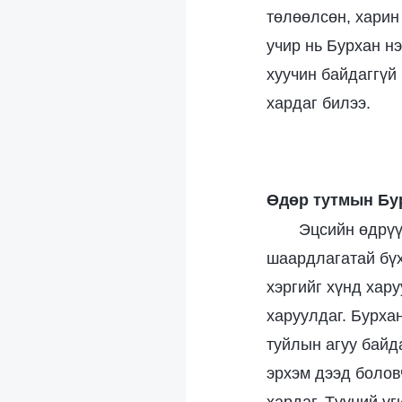
төлөөлсөн, харин
учир нь Бурхан нэ
хуучин байдаггүй
хардаг билээ.
Өдөр тутмын Бу
Эцсийн өдрүү
шаардлагатай бүх
хэргийг хүнд хару
харуулдаг. Бурха
туйлын агуу байд
эрхэм дээд болов