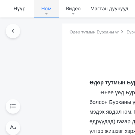
Нүүр
Ном
Видео
Магтан дуунууд
Өдөр тутмын Бурханы үг
Бур
Өдөр тутмын Бу
Өнөө үед Бур
болсон Бурханы ү
мэдэх явдал юм. 
өдрүүдэд) газар 
үлгэр жишээг хэрх