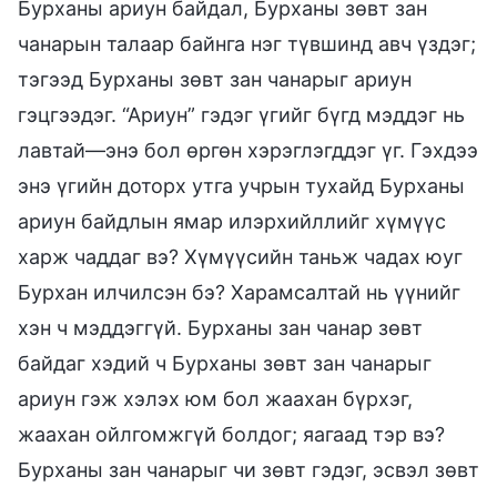
Бурханы ариун байдал, Бурханы зөвт зан
чанарын талаар байнга нэг түвшинд авч үздэг;
тэгээд Бурханы зөвт зан чанарыг ариун
гэцгээдэг. “Ариун” гэдэг үгийг бүгд мэддэг нь
лавтай—энэ бол өргөн хэрэглэгддэг үг. Гэхдээ
энэ үгийн доторх утга учрын тухайд Бурханы
ариун байдлын ямар илэрхийллийг хүмүүс
харж чаддаг вэ? Хүмүүсийн таньж чадах юуг
Бурхан илчилсэн бэ? Харамсалтай нь үүнийг
хэн ч мэддэггүй. Бурханы зан чанар зөвт
байдаг хэдий ч Бурханы зөвт зан чанарыг
ариун гэж хэлэх юм бол жаахан бүрхэг,
жаахан ойлгомжгүй болдог; яагаад тэр вэ?
Бурханы зан чанарыг чи зөвт гэдэг, эсвэл зөвт