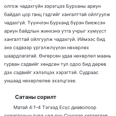
олгож чадахгүйн зэрэгцээ Бурханы ариун
байдал цор ганц гэдгийг хангалттай ойлгуулж
чадахгүй. Түүнчлэн Бурханд бүрэн биежсэн
ариун байдлын жинхэнэ утга учрыг хүмүүст
хангалттай ойлгуулж чадахгүй. Иймээс бид
энэ сэдвээр үргэлжлүүлэн нөхөрлөх
шаардлагатай. Өнгөрсөн удаа нөхөрлөл маань
гурван сэдвийг хөндсөн тул одоо бид дөрөв
дэх сэдвийг хэлэлцэх хэрэгтэй. Судраас
уншаад нөхөрлөлөө эхэлцгээе.
Сатаны сорилт
Матай 4:1–4 Тэгээд Есүс диаволоор
соригдохын тулд цөл рүү Сүнсээр хөтлөгдөв.