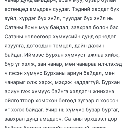
ертөнцөд амьдран суудаг. Тэдний хардаг бүх
зүйл, хүрдэг бүх зүйл, туулдаг бүх зүйл нь
Сатаны ёрын муу байдал, завхрал болон бас
Сатаны нөлөөгөөр хүмүүсийн дунд өрнөдөг
явуулга, дотоодын тэмцэл, дайн дажин
байдаг. Иймээс Бурхан хүмүүст ажлаа хийж,
бүр үг хэлж, зан чанар, мөн чанараа илчлэхэд
ч гэсэн хүмүүс Бурханы ариун байдал, мөн
чанарыг олж харж, мэдэж чаддаггүй. Бурхан
ариун гэж хүмүүс байнга хэлдэг ч жинхэнэ
ойлголтоор хомсхон бөгөөд зүгээр л хоосон
үг хэлж байдаг. Учир нь хүмүүс бузар буртаг,
завхрал дунд амьдарч, Сатаны эрхшээл дор
байдаг бөгөөд гэрлийг хардаггүй, эерэг