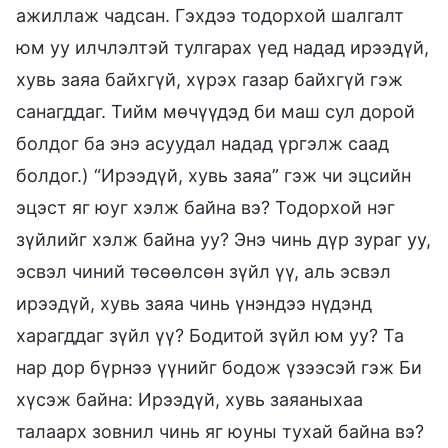
ажиллаж чадсан. Гэхдээ тодорхой шалгалт
юм уу илчлэлтэй тулгарах үед надад ирээдүй,
хувь заяа байхгүй, хүрэх газар байхгүй гэж
санагддаг. Тийм мөчүүдэд би маш сул дорой
болдог ба энэ асуудал надад үргэлж саад
болдог.) “Ирээдүй, хувь заяа” гэж чи эцсийн
эцэст яг юуг хэлж байна вэ? Тодорхой нэг
зүйлийг хэлж байна уу? Энэ чинь дүр зураг уу,
эсвэл чиний төсөөлсөн зүйл үү, аль эсвэл
ирээдүй, хувь заяа чинь үнэндээ нүдэнд
харагддаг зүйл үү? Бодитой зүйл юм уу? Та
нар дор бүрнээ үүнийг бодож үзээсэй гэж Би
хүсэж байна: Ирээдүй, хувь заяаныхаа
талаарх зовнил чинь яг юуны тухай байна вэ?