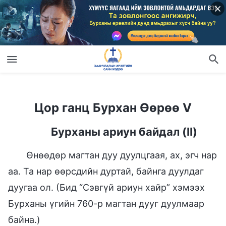
Цор ганц Бурхан Өөрөө V
Цор ганц Бурхан Өөрөө V
Бурханы ариун байдал (II)
Өнөөдөр магтан дуу дуулцгаая, ах, эгч нар
аа. Та нар өөрсдийн дуртай, байнга дуулдаг
дуугаа ол. (Бид “Сэвгүй ариун хайр” хэмээх
Бурханы үгийн 760-р магтан дууг дуулмаар
байна.)