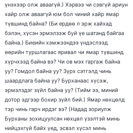
үнэхээр олж аваагүй.) Хэрвээ чи сэвгүй ариун
хайр олж аваагүй юм бол чиний хайр ямар
түвшинд байна? (Би ердөө л эрж хайхад
бэлэн, хүсэн эрмэлзэж буй үе шатанд байгаа
байна.) Биеийн хэмжээндээ үндэслээд
өөрийн туршлагаас яривал чи ямар түвшинд
хүрчхээд байна вэ? Чи ов мэх гаргаж байна
уу? Гомдол байна уу? Зүрх сэтгэлд чинь
шаардлага байна уу? Бурханаас хүсэж,
эрмэлздэг зүйл байна уу? (Тийм ээ, миний
дотор эдгээр бохир зүйл бий.) Ямар нөхцөлд
тэр чинь гарч ирдэг вэ? (Надад зориулж
Бурханы зохицуулсан нөхцөл үзэлтэй минь
нийцэхгүй байх үед, эсвэл хүсэл минь