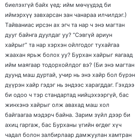
биелэхгүй байх үед: ийм мөчүүдэд би
иймэрхүү завхарсан зан чанараа илчилдэг.)
Тайваниас ирсэн ах эгч та нар ч энэ магтан
дууг байнга дуулдаг уу? “Сэвгүй ариун
хайрыг” та нар хэрхэн ойлгодог тухайгаа
жаахан ярьж болох уу? Бурхан хайрыг яагаад
ийм маягаар тодорхойлдог вэ? (Би энэ магтан
дуунд маш дуртай, учир нь энэ хайр бол бүрэн
дүүрэн хайр гэдэг нь эндээс харагддаг. Гэхдээ
би одоо ч тэр стандартад нийцэхээргүй, бас
жинхэнэ хайрыг олж авахад маш хол
байгаагаа мэдэрч байна. Зарим зүйл дээр би
ахиц гаргаж, бас Бурханы үгийн өгдөг хүч
чадал болон залбирлаар дамжуулан хамтран