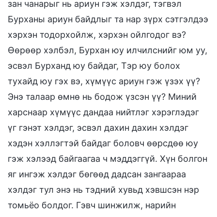
зан чанарыг нь ариун гэж хэлдэг, тэгвэл
Бурханы ариун байдлыг та нар зүрх сэтгэлдээ
хэрхэн тодорхойлж, хэрхэн ойлгодог вэ?
Өөрөөр хэлбэл, Бурхан юу илчилснийг юм уу,
эсвэл Бурханд юу байдаг, Тэр юу болох
тухайд юу гэх вэ, хүмүүс ариун гэж үзэх үү?
Энэ талаар өмнө нь бодож үзсэн үү? Миний
харснаар хүмүүс дандаа нийтлэг хэрэглэдэг
үг гэнэт хэлдэг, эсвэл дахин дахин хэлдэг
хэдэн хэллэгтэй байдаг боловч өөрсдөө юу
гэж хэлээд байгаагаа ч мэддэггүй. Хүн болгон
яг ингэж хэлдэг бөгөөд дадсан зангаараа
хэлдэг тул энэ нь тэдний хувьд хэвшсэн нэр
томьёо болдог. Гэвч шинжилж, нарийн