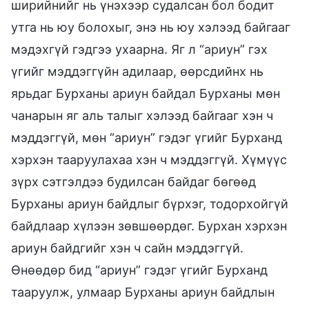
ширийнийг нь үнэхээр судалсан бол бодит
утга нь юу болохыг, энэ нь юу хэлээд байгааг
мэдэхгүй гэдгээ ухаарна. Яг л “ариун” гэх
үгийг мэддэггүйн адилаар, өөрсдийнх нь
ярьдаг Бурханы ариун байдал Бурханы мөн
чанарын яг аль талыг хэлээд байгааг хэн ч
мэддэггүй, мөн “ариун” гэдэг үгийг Бурханд
хэрхэн тааруулахаа хэн ч мэддэггүй. Хүмүүс
зүрх сэтгэлдээ будилсан байдаг бөгөөд
Бурханы ариун байдлыг бүрхэг, тодорхойгүй
байдлаар хүлээн зөвшөөрдөг. Бурхан хэрхэн
ариун байдгийг хэн ч сайн мэддэггүй.
Өнөөдөр бид “ариун” гэдэг үгийг Бурханд
тааруулж, улмаар Бурханы ариун байдлын