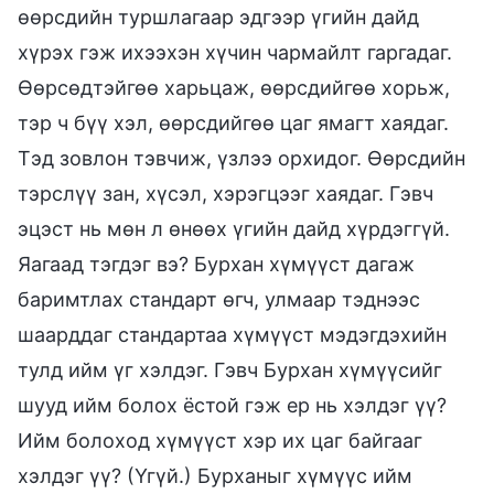
өөрсдийн туршлагаар эдгээр үгийн дайд
хүрэх гэж ихээхэн хүчин чармайлт гаргадаг.
Өөрсөдтэйгөө харьцаж, өөрсдийгөө хорьж,
тэр ч бүү хэл, өөрсдийгөө цаг ямагт хаядаг.
Тэд зовлон тэвчиж, үзлээ орхидог. Өөрсдийн
тэрслүү зан, хүсэл, хэрэгцээг хаядаг. Гэвч
эцэст нь мөн л өнөөх үгийн дайд хүрдэггүй.
Яагаад тэгдэг вэ? Бурхан хүмүүст дагаж
баримтлах стандарт өгч, улмаар тэднээс
шаарддаг стандартаа хүмүүст мэдэгдэхийн
тулд ийм үг хэлдэг. Гэвч Бурхан хүмүүсийг
шууд ийм болох ёстой гэж ер нь хэлдэг үү?
Ийм болоход хүмүүст хэр их цаг байгааг
хэлдэг үү? (Үгүй.) Бурханыг хүмүүс ийм