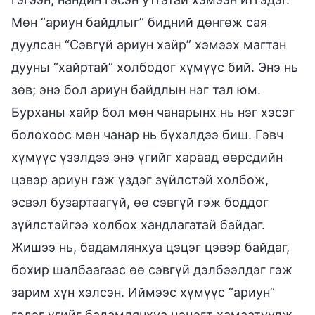
Мөн “ариун байдлыг” бидний дөнгөж сая
дуулсан “Сэвгүй ариун хайр” хэмээх магтан
дууны “хайртай” холбодог хүмүүс бий. Энэ нь
зөв; энэ бол ариун байдлын нэг тал юм.
Бурханы хайр бол мөн чанарынх нь нэг хэсэг
болохоос мөн чанар нь бүхэлдээ биш. Гэвч
хүмүүс үзэлдээ энэ үгийг хараад өөрсдийн
цэвэр ариун гэж үздэг зүйлстэй холбож,
эсвэл бузартаагүй, өө сэвгүй гэж боддог
зүйлстэйгээ холбох хандлагатай байдаг.
Жишээ нь, бадамлянхуа цэцэг цэвэр байдаг,
бохир шалбаагаас өө сэвгүй дэлбээлдэг гэж
зарим хүн хэлсэн. Иймээс хүмүүс “ариун”
гэдэг үгийг бадамлянхуа цэцэгт хамаатуулж