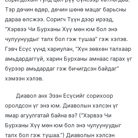
Тэр дөчин өдөр, дөчин шөнө мацаг барьсны
дараа өлсжээ. Соригч Түүн дээр ирээд,
“Хэрвээ Чи Бурханы Хүү мөн юм бол энэ
чулуунуудыг талх бол гэж тушаа” гэж хэлэв.
Гэвч Есүс үүнд хариулан, “Хүн зөвхөн талхаар
амьдардаггүй, харин Бурханы амнаас гарах үг
бүрээр амьдардаг гэж бичигдсэн байдаг”
хэмээн хэлэв.
Диавол анх Эзэн Есүсийг сорихоор
оролдсон үг энэ юм. Диаволын хэлсэн үг
ямар агуулгатай байна вэ? (“Хэрвээ Чи
Бурханы Хүү мөн юм бол энэ чулуунуудыг
талх бол гэж тушаа.”) Диаволын хэлсэн