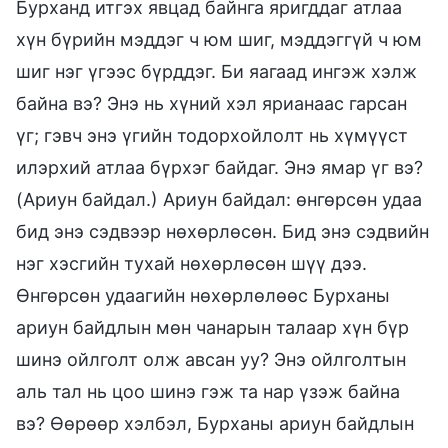
Бурханд итгэх явцад байнга яригддаг атлаа
хүн бүрийн мэддэг ч юм шиг, мэддэггүй ч юм
шиг нэг үгээс бүрддэг. Би яагаад ингэж хэлж
байна вэ? Энэ нь хүний хэл ярианаас гарсан
үг; гэвч энэ үгийн тодорхойлолт нь хүмүүст
илэрхий атлаа бүрхэг байдаг. Энэ ямар үг вэ?
(Ариун байдал.) Ариун байдал: өнгөрсөн удаа
бид энэ сэдвээр нөхөрлөсөн. Бид энэ сэдвийн
нэг хэсгийн тухай нөхөрлөсөн шүү дээ.
Өнгөрсөн удаагийн нөхөрлөлөөс Бурханы
ариун байдлын мөн чанарын талаар хүн бүр
шинэ ойлголт олж авсан уу? Энэ ойлголтын
аль тал нь цоо шинэ гэж та нар үзэж байна
вэ? Өөрөөр хэлбэл, Бурханы ариун байдлын