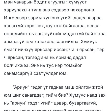
мөн чанарын бодит агуулгыг хүмүүст
харуулахын тулд энэ сэдвээр нөхөрлөнө.
Ингэснээр зарим хүн энэ үгийг дадсанаараа
хэнэггүй хэрэглэх, юу гэж байгаагаа, эсвэл
өөрсдийнх нь зөв, зүйтэйг мэдэхгүй байж хаа
хамаагүй юм хэлэхээс сэргийлнэ. Хүмүүс
ямагт ийнхүү ярьсаар ирсэн; чи ч ярьсан, тэр
ч ярьсан, тэгээд энэ нь ярианд дадал
болчихжээ. Энэ нь тус нэр томьёог
санамсаргүй сэвтүүлдэг юм.
“Ариун” гэдэг үг гаднаа маш ойлгомжтой
юм шиг санагддаг, тийм биз? Хүмүүс наад зах
нь “ариун” гэдэг үгийг цэвэр, бузартаагүй,
гэгээн, нандин гэсэн утгатай хэмээн итгэдэг.