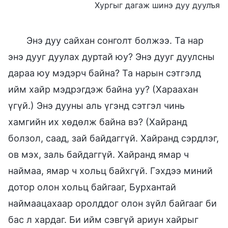
Хургыг дагаж шинэ дуу дуулъя
Энэ дуу сайхан сонголт болжээ. Та нар
энэ дууг дуулах дуртай юу? Энэ дууг дуулсны
дараа юу мэдэрч байна? Та нарын сэтгэлд
ийм хайр мэдрэгдэж байна уу? (Хараахан
үгүй.) Энэ дууны аль үгэнд сэтгэл чинь
хамгийн их хөдөлж байна вэ? (Хайранд
болзол, саад, зай байдаггүй. Хайранд сэрдлэг,
ов мэх, заль байдаггүй. Хайранд ямар ч
наймаа, ямар ч хольц байхгүй. Гэхдээ миний
дотор олон хольц байгааг, Бурхантай
наймаацахаар оролддог олон зүйл байгааг би
бас л хардаг. Би ийм сэвгүй ариун хайрыг