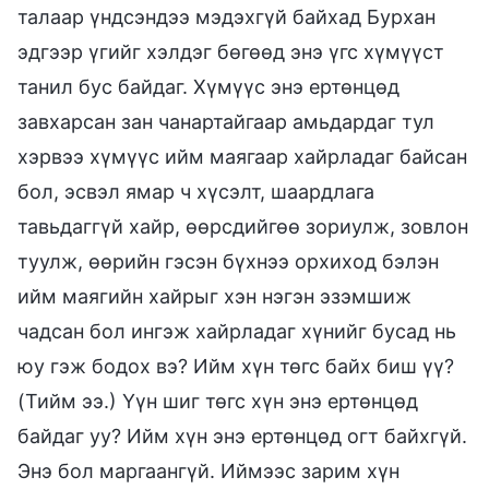
талаар үндсэндээ мэдэхгүй байхад Бурхан
эдгээр үгийг хэлдэг бөгөөд энэ үгс хүмүүст
танил бус байдаг. Хүмүүс энэ ертөнцөд
завхарсан зан чанартайгаар амьдардаг тул
хэрвээ хүмүүс ийм маягаар хайрладаг байсан
бол, эсвэл ямар ч хүсэлт, шаардлага
тавьдаггүй хайр, өөрсдийгөө зориулж, зовлон
туулж, өөрийн гэсэн бүхнээ орхиход бэлэн
ийм маягийн хайрыг хэн нэгэн эзэмшиж
чадсан бол ингэж хайрладаг хүнийг бусад нь
юу гэж бодох вэ? Ийм хүн төгс байх биш үү?
(Тийм ээ.) Үүн шиг төгс хүн энэ ертөнцөд
байдаг уу? Ийм хүн энэ ертөнцөд огт байхгүй.
Энэ бол маргаангүй. Иймээс зарим хүн