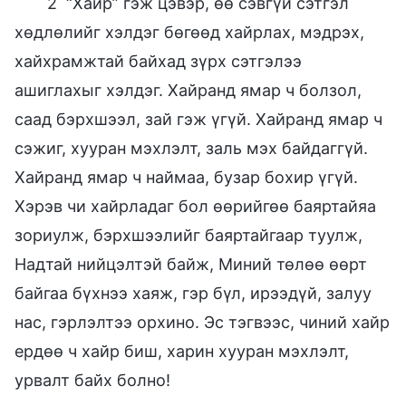
2 “Хайр” гэж цэвэр, өө сэвгүй сэтгэл
хөдлөлийг хэлдэг бөгөөд хайрлах, мэдрэх,
хайхрамжтай байхад зүрх сэтгэлээ
ашиглахыг хэлдэг. Хайранд ямар ч болзол,
саад бэрхшээл, зай гэж үгүй. Хайранд ямар ч
сэжиг, хууран мэхлэлт, заль мэх байдаггүй.
Хайранд ямар ч наймаа, бузар бохир үгүй.
Хэрэв чи хайрладаг бол өөрийгөө баяртайяа
зориулж, бэрхшээлийг баяртайгаар туулж,
Надтай нийцэлтэй байж, Миний төлөө өөрт
байгаа бүхнээ хаяж, гэр бүл, ирээдүй, залуу
нас, гэрлэлтээ орхино. Эс тэгвээс, чиний хайр
ердөө ч хайр биш, харин хууран мэхлэлт,
урвалт байх болно!