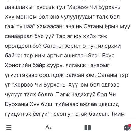
давшлахыг хүссэн тул “Хэрвээ Чи Бурханы
Хүү мөн юм бол энэ чулуунуудыг талх бол
гэж тушаа” хэмээсэн; энэ нь Сатаны ёрын муу
санаархал бус уу? Тэр яг юу хийх гэж
оролдсон бэ? Сатаны зорилго тун илэрхий
байна: тэр ийм аргыг ашиглан Эзэн Есүс
Христийн байр суурь, ялгамж чанарыг
үгүйсгэхээр оролдож байсан юм. Сатаны тэр
үг “Хэрвээ Чи Бурханы Хүү юм бол эдгээр
чулууг талх болго. Тэгж чадахгүй бол Чи
Бурханы Хүү биш, тиймээс ажлаа цаашид
гүйцэтгэх ёсгүй” гэсэн утгатай байсан. Тийм
байгаа биз дээ? Сатан энэ арга барилыг
ашиглан Бурхан руу дайрч давшилж, Бурханы