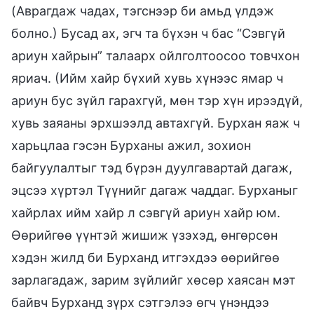
(Аврагдаж чадах, тэгснээр би амьд үлдэж
болно.) Бусад ах, эгч та бүхэн ч бас “Сэвгүй
ариун хайрын” талаарх ойлголтоосоо товчхон
яриач. (Ийм хайр бүхий хувь хүнээс ямар ч
ариун бус зүйл гарахгүй, мөн тэр хүн ирээдүй,
хувь заяаны эрхшээлд автахгүй. Бурхан яаж ч
харьцлаа гэсэн Бурханы ажил, зохион
байгуулалтыг тэд бүрэн дуулгавартай дагаж,
эцсээ хүртэл Түүнийг дагаж чаддаг. Бурханыг
хайрлах ийм хайр л сэвгүй ариун хайр юм.
Өөрийгөө үүнтэй жишиж үзэхэд, өнгөрсөн
хэдэн жилд би Бурханд итгэхдээ өөрийгөө
зарлагадаж, зарим зүйлийг хөсөр хаясан мэт
байвч Бурханд зүрх сэтгэлээ өгч үнэндээ