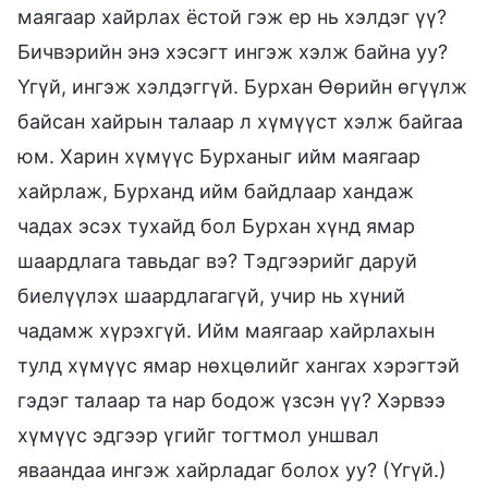
маягаар хайрлах ёстой гэж ер нь хэлдэг үү?
Бичвэрийн энэ хэсэгт ингэж хэлж байна уу?
Үгүй, ингэж хэлдэггүй. Бурхан Өөрийн өгүүлж
байсан хайрын талаар л хүмүүст хэлж байгаа
юм. Харин хүмүүс Бурханыг ийм маягаар
хайрлаж, Бурханд ийм байдлаар хандаж
чадах эсэх тухайд бол Бурхан хүнд ямар
шаардлага тавьдаг вэ? Тэдгээрийг даруй
биелүүлэх шаардлагагүй, учир нь хүний
чадамж хүрэхгүй. Ийм маягаар хайрлахын
тулд хүмүүс ямар нөхцөлийг хангах хэрэгтэй
гэдэг талаар та нар бодож үзсэн үү? Хэрвээ
хүмүүс эдгээр үгийг тогтмол уншвал
яваандаа ингэж хайрладаг болох уу? (Үгүй.)