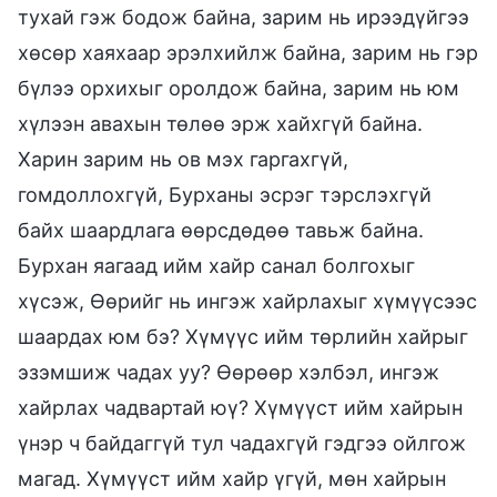
тухай гэж бодож байна, зарим нь ирээдүйгээ
хөсөр хаяхаар эрэлхийлж байна, зарим нь гэр
бүлээ орхихыг оролдож байна, зарим нь юм
хүлээн авахын төлөө эрж хайхгүй байна.
Харин зарим нь ов мэх гаргахгүй,
гомдоллохгүй, Бурханы эсрэг тэрслэхгүй
байх шаардлага өөрсдөдөө тавьж байна.
Бурхан яагаад ийм хайр санал болгохыг
хүсэж, Өөрийг нь ингэж хайрлахыг хүмүүсээс
шаардах юм бэ? Хүмүүс ийм төрлийн хайрыг
эзэмшиж чадах уу? Өөрөөр хэлбэл, ингэж
хайрлах чадвартай юү? Хүмүүст ийм хайрын
үнэр ч байдаггүй тул чадахгүй гэдгээ ойлгож
магад. Хүмүүст ийм хайр үгүй, мөн хайрын