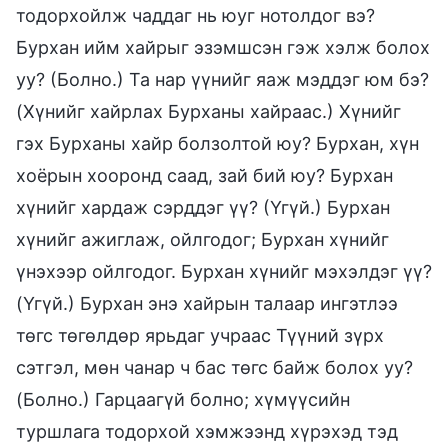
тодорхойлж чаддаг нь юуг нотолдог вэ?
Бурхан ийм хайрыг эзэмшсэн гэж хэлж болох
уу? (Болно.) Та нар үүнийг яаж мэддэг юм бэ?
(Хүнийг хайрлах Бурханы хайраас.) Хүнийг
гэх Бурханы хайр болзолтой юу? Бурхан, хүн
хоёрын хооронд саад, зай бий юу? Бурхан
хүнийг хардаж сэрддэг үү? (Үгүй.) Бурхан
хүнийг ажиглаж, ойлгодог; Бурхан хүнийг
үнэхээр ойлгодог. Бурхан хүнийг мэхэлдэг үү?
(Үгүй.) Бурхан энэ хайрын талаар ингэтлээ
төгс төгөлдөр ярьдаг учраас Түүний зүрх
сэтгэл, мөн чанар ч бас төгс байж болох уу?
(Болно.) Гарцаагүй болно; хүмүүсийн
туршлага тодорхой хэмжээнд хүрэхэд тэд