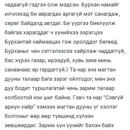
чадаагүй гэдгээ олж мэдсэн. Бурхан намайг
илчлэхэд би аврагдах аргагүй мэт санагдаж,
сөрөг байдалд автдаг. Би үүргээ биелүүлж
байгаа харагддаг ч үүнийхээ зэрэгцээ
Бурхантай наймаацах гэж оролддог бөгөөд
Бурханыг чин сэтгэлээсээ хайрлаж чаддаггүй,
бас хүрэх газар, ирээдүй, хувь заяа минь
санаанаас ер гардаггүй.) Та нар энэ магтан
дууны талаар бага зэрэг ойлгодог, мөн энэ
дуу бодит туршлагатай чинь зарим талаар
холбоотой юм шиг байна. Гэвч та нар “Сэвгүй
ариун хайр” хэмээх магтан дууны үг хэллэг
болгоныг өөр өөр түвшинд хүлээн
зөвшөөрдөг. Зарим хүн үүнийг бэлэн байх