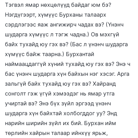
Тэгвэл ямар нөхцөлүүд байдаг юм бэ?
Нэгдүгээрт, хүмүүс Бурханы талаарх
сэрдлэгээс яаж ангижирч чадах вэ? (Үнэнч
шударга хүмүүс л тэгж чадна.) Ов мэхгүй
байх тухайд юу гэх вэ? (Бас л үнэнч шударга
хүмүүс байж таарна.) Бурхантай
наймаацдаггүй хүний тухайд юу гэх вэ? Энэ ч
бас үнэнч шударга хүн байхын нэг хэсэг. Арга
зальгүй байх тухайд юу гэх вэ? Хайранд
сонголт гэж үгүй хэмээдэг нь ямар утга
учиртай вэ? Энэ бүх зүйл эргээд үнэнч
шударга хүн байхтай холбогддог уу? Энд
нарийн ширийн зүйл их бий. Бурхан ийм
төрлийн хайрын талаар ийнхүү ярьж,