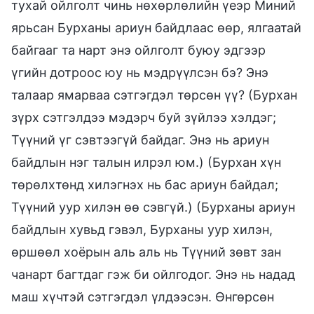
тухай ойлголт чинь нөхөрлөлийн үеэр Миний
ярьсан Бурханы ариун байдлаас өөр, ялгаатай
байгааг та нарт энэ ойлголт буюу эдгээр
үгийн дотроос юу нь мэдрүүлсэн бэ? Энэ
талаар ямарваа сэтгэгдэл төрсөн үү? (Бурхан
зүрх сэтгэлдээ мэдэрч буй зүйлээ хэлдэг;
Түүний үг сэвтээгүй байдаг. Энэ нь ариун
байдлын нэг талын илрэл юм.) (Бурхан хүн
төрөлхтөнд хилэгнэх нь бас ариун байдал;
Түүний уур хилэн өө сэвгүй.) (Бурханы ариун
байдлын хувьд гэвэл, Бурханы уур хилэн,
өршөөл хоёрын аль аль нь Түүний зөвт зан
чанарт багтдаг гэж би ойлгодог. Энэ нь надад
маш хүчтэй сэтгэгдэл үлдээсэн. Өнгөрсөн