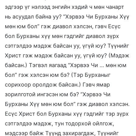
эдгээр үг нэлээд энгийн хэдий ч мөн чанарт
нь асуудал байна уу? “Хэрвээ Чи Бурханы Хүү
мөн юм бол” гэж диавол хэлсэн, гэвч Есүс
бол Бурханы хүү мөн гэдгийг диавол зүрх
сэтгэлдээ мэдэж байсан уу, үгүй юу? Түүнийг
Христ гэж мэдэж байсан уу, үгүй юу? (Мэдэж
байсан.) Тэгвэл яагаад “Хэрвээ Чи … мөн юм
бол” гэж хэлсэн юм бэ? (Тэр Бурханыг
сорихоор оролдож байсан.) Гэвч ямар
зорилготой ингэсэн юм бэ? “Хэрвээ Чи
Бурханы Хүү мөн юм бол” гэж диавол хэлсэн.
Есүс Христ бол Бурханы хүү гэдгийг тэр зүрх
сэтгэлдээ мэдэж, тун тодорхой ойлгож,
мэдсээр байж Түүнд захирагдаж, Түүнийг