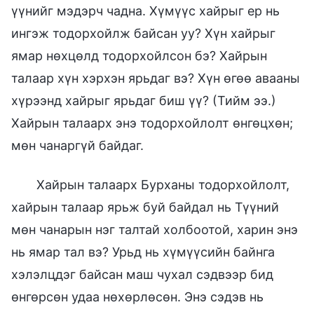
үүнийг мэдэрч чадна. Хүмүүс хайрыг ер нь
ингэж тодорхойлж байсан уу? Хүн хайрыг
ямар нөхцөлд тодорхойлсон бэ? Хайрын
талаар хүн хэрхэн ярьдаг вэ? Хүн өгөө авааны
хүрээнд хайрыг ярьдаг биш үү? (Тийм ээ.)
Хайрын талаарх энэ тодорхойлолт өнгөцхөн;
мөн чанаргүй байдаг.
Хайрын талаарх Бурханы тодорхойлолт,
хайрын талаар ярьж буй байдал нь Түүний
мөн чанарын нэг талтай холбоотой, харин энэ
нь ямар тал вэ? Урьд нь хүмүүсийн байнга
хэлэлцдэг байсан маш чухал сэдвээр бид
өнгөрсөн удаа нөхөрлөсөн. Энэ сэдэв нь