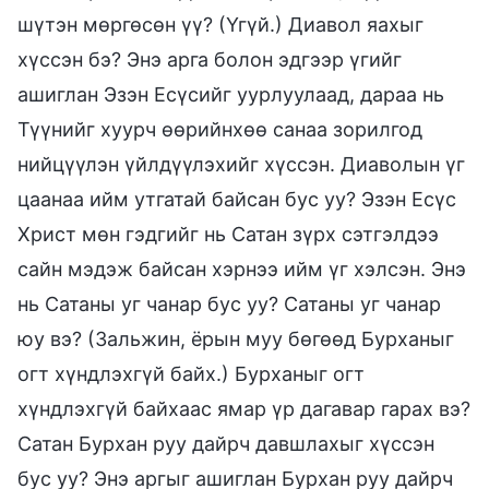
шүтэн мөргөсөн үү? (Үгүй.) Диавол яахыг
хүссэн бэ? Энэ арга болон эдгээр үгийг
ашиглан Эзэн Есүсийг уурлуулаад, дараа нь
Түүнийг хуурч өөрийнхөө санаа зорилгод
нийцүүлэн үйлдүүлэхийг хүссэн. Диаволын үг
цаанаа ийм утгатай байсан бус уу? Эзэн Есүс
Христ мөн гэдгийг нь Сатан зүрх сэтгэлдээ
сайн мэдэж байсан хэрнээ ийм үг хэлсэн. Энэ
нь Сатаны уг чанар бус уу? Сатаны уг чанар
юу вэ? (Зальжин, ёрын муу бөгөөд Бурханыг
огт хүндлэхгүй байх.) Бурханыг огт
хүндлэхгүй байхаас ямар үр дагавар гарах вэ?
Сатан Бурхан руу дайрч давшлахыг хүссэн
бус уу? Энэ аргыг ашиглан Бурхан руу дайрч