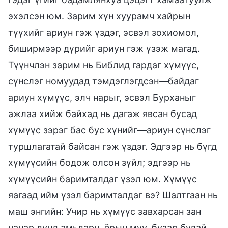
эхэлсэн юм. Зарим хүн хуурамч хайрын
түүхийг ариун гэж үздэг, эсвэл зохиомол,
биширмээр дүрийг ариун гэж үзэж магад.
Түүнчлэн зарим нь Библид гардаг хүмүүс,
сүнслэг номуудад тэмдэглэгдсэн—байдаг
ариун хүмүүс, элч нарыг, эсвэл Бурханыг
ажлаа хийж байхад нь дагаж явсан бусад
хүмүүс зэрэг бас бус хүнийг—ариун сүнслэг
туршлагатай байсан гэж үздэг. Эдгээр нь бүгд
хүмүүсийн бодож олсон зүйл; эдгээр нь
хүмүүсийн баримталдаг үзэл юм. Хүмүүс
яагаад ийм үзэл баримталдаг вэ? Шалтгаан нь
маш энгийн: Учир нь хүмүүс завхарсан зан
чанар дунд амьдарч, ёрын муу, бузар булай