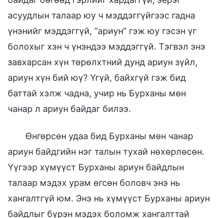
асуудлын талаар юу ч мэддэггүйгээс гадна
үнэнийг мэддэггүй, “ариун” гэж юу гэсэн үг
болохыг хэн ч үнэндээ мэддэггүй. Тэгвэл энэ
завхарсан хүн төрөлхтний дунд ариун зүйл,
ариун хүн бий юү? Үгүй, байхгүй гэж бид
баттай хэлж чадна, учир нь Бурханы мөн
чанар л ариун байдаг билээ.
Өнгөрсөн удаа бид Бурханы мөн чанар
ариун байдгийн нэг талын тухай нөхөрлөсөн.
Үүгээр хүмүүст Бурханы ариун байдлын
талаар мэдэх урам өгсөн боловч энэ нь
хангалтгүй юм. Энэ нь хүмүүст Бурханы ариун
байдлыг бүрэн мэдэх боломж хангалттай