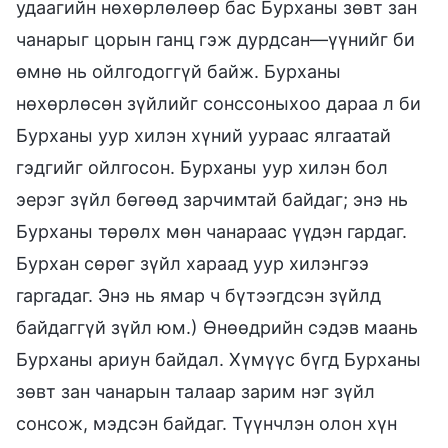
удаагийн нөхөрлөлөөр бас Бурханы зөвт зан
чанарыг цорын ганц гэж дурдсан—үүнийг би
өмнө нь ойлгодоггүй байж. Бурханы
нөхөрлөсөн зүйлийг сонссоныхоо дараа л би
Бурханы уур хилэн хүний уураас ялгаатай
гэдгийг ойлгосон. Бурханы уур хилэн бол
эерэг зүйл бөгөөд зарчимтай байдаг; энэ нь
Бурханы төрөлх мөн чанараас үүдэн гардаг.
Бурхан сөрөг зүйл хараад уур хилэнгээ
гаргадаг. Энэ нь ямар ч бүтээгдсэн зүйлд
байдаггүй зүйл юм.) Өнөөдрийн сэдэв маань
Бурханы ариун байдал. Хүмүүс бүгд Бурханы
зөвт зан чанарын талаар зарим нэг зүйл
сонсож, мэдсэн байдаг. Түүнчлэн олон хүн