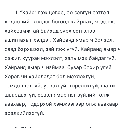
1 “Хайр” гэж цэвэр, өө сэвгүй сэтгэл
хөдлөлийг хэлдэг бөгөөд хайрлах, мэдрэх,
хайхрамжтай байхад зүрх сэтгэлээ
ашиглахыг хэлдэг. Хайранд ямар ч болзол,
саад бэрхшээл, зай гэж үгүй. Хайранд ямар ч
сэжиг, хууран мэхлэлт, заль мэх байдаггүй.
Хайранд ямар ч наймаа, бузар бохир үгүй.
Хэрэв чи хайрладаг бол мэхлэхгүй,
гомдоллохгүй, урвахгүй, тэрслэхгүй, шалж
шаардахгүй, эсвэл ямар нэг зүйлийг олж
авахаар, тодорхой хэмжээгээр олж авахаар
эрэлхийлэхгүй.