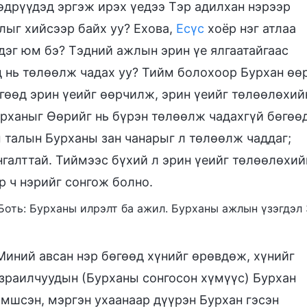
өдрүүдэд эргэж ирэх үедээ Тэр адилхан нэрээр
лыг хийсээр байх уу? Ехова,
Есүс
хоёр нэг атлаа
ддэг юм бэ? Тэдний ажлын эрин үе ялгаатайгаас
д нь төлөөлж чадах уу? Тийм болохоор Бурхан өө
өгөөд эрин үеийг өөрчилж, эрин үеийг төлөөлөхий
Бурханыг Өөрийг нь бүрэн төлөөлж чадахгүй бөгөө
ы талын Бурханы зан чанарыг л төлөөлж чаддаг;
нгалттай. Тиймээс бүхий л эрин үеийг төлөөлөхий
р ч нэрийг сонгож болно.
I Боть: Бурханы илрэлт ба ажил. Бурханы ажлын үзэгдэл 
Миний авсан нэр бөгөөд хүнийг өрөвдөж, хүнийг
зраилчуудын (Бурханы сонгосон хүмүүс) Бурхан
зэмшсэн, мэргэн ухаанаар дүүрэн Бурхан гэсэн