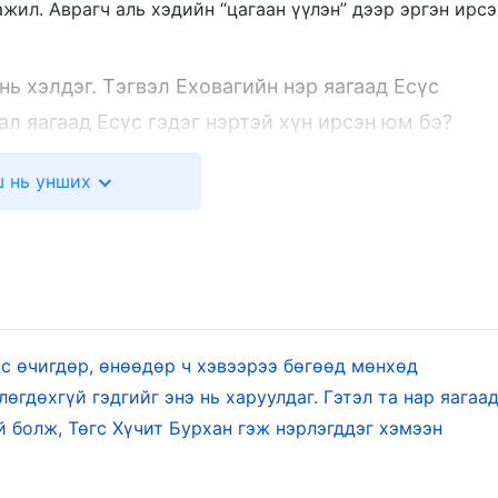
 ажил. Аврагч аль хэдийн “цагаан үүлэн” дээр эргэн ирсэ
ь хэлдэг. Тэгвэл Еховагийн нэр яагаад Есүс
л яагаад Есүс гэдэг нэртэй хүн ирсэн юм бэ?
ил аль эрт хийгдээгүй гэж үү? Бурхан өнөөдөр
 нь унших
Өчигдрийн ажил ч өөрчлөгдөж болох бөгөөд
 болно. Тэгвэл Есүсийн ажлыг өөр нэг ажил
гийн нэр Есүс болж өөрчлөгдөж болдог юм бол
 үү? Энэ нь хачин жигтэй зүйл биш; ердөө хүмүүс
 байх болно. Түүний ажил болон Түүний нэр яаж ч
үс өчигдөр, өнөөдөр ч хэвээрээ бөгөөд мөнхөд
 хэзээ ч өөрчлөгдөхгүй. Хэрвээ чи, Бурханыг
лөгдөхгүй гэдгийг энэ нь харуулдаг. Гэтэл та нар яагаа
боддог бол мэдлэг чинь хэтэрхий хязгаарлагдмал
 болж, Төгс Хүчит Бурхан гэж нэрлэгддэг хэмээн
айна, Бурхан үргэлж, үүрд Есүс гэх нэртэй байна,
 зүрхлэх үү? Есүсийн нэр Хуулийн эрин үеийг