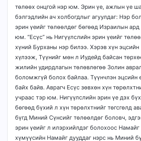
төлөөх онцгой нэр юм. Эрин үе, ажлын үе ша
бэлгэдлийн ач холбогдлыг агуулдаг: Нэр бол
эрин үеийг төлөөлдөг бөгөөд Израилын ард
юм. “Есүс” нь Нигүүлслийн эрин үеийг төлөө
хүний Бурханы нэр билээ. Хэрэв хүн эцсийн 
хүлээж, Түүнийг мөн л Иудейд байсан төрхө
жилийн удирдлагын төлөвлөгөө Золин аврал
боломжгүй болох байлаа. Түүнчлэн эцсийн өд
байх байв. Аврагч Есүс зөвхөн хүн төрөлхт
учраас тэр юм. Нигүүлслийн эрин үе дэх бүх
бөгөөд бүхий л хүн төрөлхтнийг төгсгөлд ав
бүгд Миний Сүнсийг төлөөлдөг боловч, эдг
эрин үеийг л илэрхийлдэг болохоос Намайг 
хүмүүсийн Намайг дууддаг нэрс нь Миний б