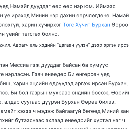
н үед Намайг дууддаг өөр өөр нэр юм. Иймээс
н үе ирэхэд Миний нэр дахин өөрчлөгдөнө. Намай
эрлэхгүй, харин хүчирхэг
Төгс Хүчит Бурхан
Өөрөө
ин үеийг төгсгөх болно.
 ажил. Аврагч аль хэдийн “цагаан үүлэн” дээр эргэн ирсэ
члэн Мессиа гэж дууддаг байсан ба хүмүүс
үе нэрлэсэн. Гэвч өнөөдөр Би өнгөрсөн үед
биш, харин эцсийн өдрүүдэд эргэж ирсэн Бурхан,
илээ. Би бол газрын мухраас өндийн босож, Өөрий
өр, алдар суугаар дүүрэн Бурхан Өөрөө билээ.
Намайг хэзээ ч мэдэж байгаагүй бөгөөд Миний зан
лхийг бүтээснээс эхлээд өнөөдрийг хүртэл нэг ч