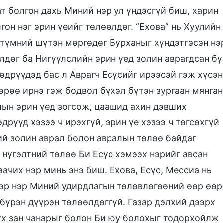
т болгон дахь Миний нэр ул үндэсгүй биш, харин
гон нэг эрин үеийг төлөөлдөг. “Ехова” нь Хуулийн
 түмний шүтэн мөргөдөг Бурханыг хүндэтгэсэн нэ
лдөг ба Нигүүлслийн эрин үед золин аврагдсан бү
өдрүүдэд бас л Аврагч Есүсийг ирээсэй гэж хүсэн
өрөө ирнэ гэж бодвол бүхэл бүтэн зургаан мянган
ын эрин үед зогсож, цаашид ахин дэвших
рүүд хэзээ ч ирэхгүй, эрин үе хэзээ ч төгсөхгүй
ний золин аврал болон авралын төлөө байдаг
 нүгэлтний төлөө Би Есүс хэмээх нэрийг авсан
аачих нэр минь энэ биш. Ехова, Есүс, Мессиа нь
ээр нэр Миний удирдлагын төлөвлөгөөний өөр өөр
бүрэн дүүрэн төлөөлдөггүй. Газар дэлхий дээрх
үх зан чанарыг болон Би юу болохыг тодорхойлж