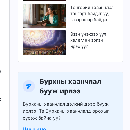
чадах уу?
Тэнгэрийн хаанчлал
тэнгэрт байдаг уу,
н
газар дээр байдаг
уу?
Эзэн үнэхээр үүл
хөлөглөн эргэн
ирэх үү?
н
Бурхны хаанчлал
бууж ирлээ
с
Бурханы хаанчлал дэлхий дээр бууж
ирлээ! Та Бурханы хаанчлалд орохыг
хүсэж байна уу?
Цааш үзэх