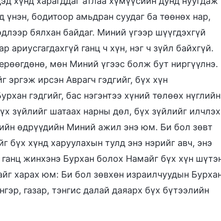
дэд хүнд харагддаг атлаа хүмүүсийн дунд нуугдаж
 үнэн, бодитоор амьдран суудаг ба төөнөх нар,
эдлээр бялхан байдаг. Миний үгээр шүүгдэхгүй
ар ариусгагдахгүй ганц ч хүн, нэг ч зүйл байхгүй.
ерөөгдөнө, мөн Миний үгээс болж бут ниргүүлнэ.
г эргэж ирсэн Аврагч гэдгийг, бүх хүн
урхан гэдгийг, бас нэгэнтээ хүний төлөөх нүглийн
үх зүйлийг шатаах нарны дөл, бүх зүйлийг илчлэх
сийн өдрүүдийн Миний ажил энэ юм. Би бол зөвт
йг бүх хүнд харуулахын тулд энэ нэрийг авч, энэ
 ганц жинхэнэ Бурхан болох Намайг бүх хүн шүтэ
айг харах юм: Би бол зөвхөн израилчуудын Бурха
нгэр, газар, тэнгис далай даяарх бүх бүтээлийн