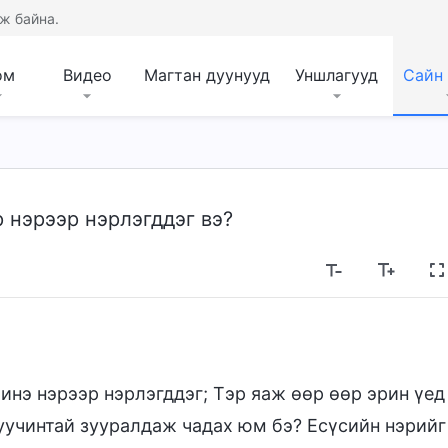
ж байна.
ом
Видео
Магтан дуунууд
Уншлагууд
Сайн
р нэрээр нэрлэгддэг вэ?
инэ нэрээр нэрлэгддэг; Тэр яаж өөр өөр эрин үед
уучинтай зууралдаж чадах юм бэ? Есүсийн нэрийг