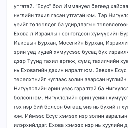
утгатай. “Есүс” бол Иммануел бөгөөд хайраа
нүглийн тахил гэсэн утгатай юм. Тэр Нигүү
үеийг төлөөлдөг ба удирдлагын төлөвлөгөөн
Ехова л Израилын сонгогдсон хүмүүсийн Бу
Иаковын Бурхан, Мосегийн Бурхан, Израили
эрин үед иудей хүмүүсээс бусад бүх израил
дээр Түүнд тахил өргөж, сүмд тахилчийн ху
нь Еховагийн дахин илрэлт юм. Зөвхөн Есүс 
төрөлхтнийг нүглээс золин аварсан нүглийн
Нигүүлслийн эрин үеэс гаралтай ба Нигүүл
болсон юм. Нигүүлслийн эрин үеийн хүмүүс
гэх нэр бий болсон бөгөөд энэ нь бүхий л х
юм. Иймээс Есүс хэмээх нэр золин авралын
илэрхийлдэг. Ехова хэмээх нэр нь хуулийн 