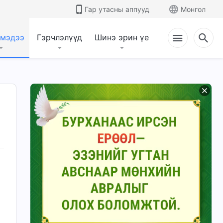
Гар утасны аппууд
Монгол
 мэдээ
Гэрчлэлүүд
Шинэ эрин үе