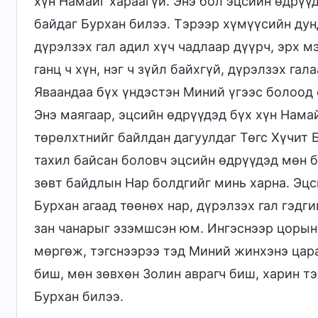
хүн Намайг хараагүй. Энэ бол эцсийн өдрүү
байдаг Бурхан билээ. Тэрээр хүмүүсийн дунд
дүрэлзэх гал адил хүч чадлаар дүүрч, эрх м
ганц ч хүн, нэг ч зүйл байхгүй, дүрэлзэх гала
Яваандаа бүх үндэстэн Миний үгээс болоод 
Энэ маягаар, эцсийн өдрүүдэд бүх хүн Намай
төрөлхтнийг байлдан дагуулдаг Төгс Хүчит Б
тахил байсан боловч эцсийн өдрүүдэд мөн б
зөвт байдлын Нар болдгийг минь харна. Эц
Бурхан агаад төөнөх нар, дүрэлзэх гал гэдги
зан чанарыг эзэмшсэн юм. Ингэснээр цорын
мөргөж, тэгснээрээ тэд Миний жинхэнэ цар
биш, мөн зөвхөн Золин аврагч биш, харин тэ
Бурхан билээ.