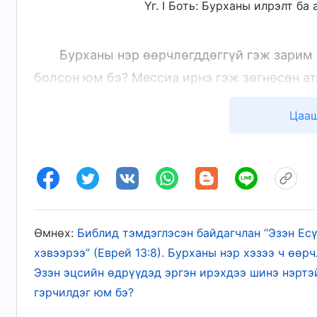
Үг. I Боть: Бурханы илрэлт ба
Бурханы нэр өөрчлөгддөггүй гэж зарим н
болсон юм бэ? Мессиа ирнэ гэж зөгнөсөн ата
Бурханы нэр яагаад өөрчлөгдсөн бэ? Ийм аж
Цааш
илүү шинэлэг ажил хийж чадахгүй гэж үү? 
Еховагийн ажлыг Есүсийн ажил үргэлжлүүлж
залгамжилж болохгүй гэж үү? Хэрвээ Ехова
Есүсийн нэр ч бас өөрчлөгдөж болохгүй гэж
л дэндүү бодлогогүй. Бурхан үргэлж Бурхан
Өмнөх:
Библид тэмдэглэсэн байдагчлан “Эзэн Ес
өөрчлөгдсөн бай, зан чанар, мэргэн ухаан нь
хэвээрээ” (Еврей 13:8). Бурханы нэр хэзээ ч өөрч
зөвхөн Есүсийн нэрээр л нэрлэж болно гэж 
Эзэн эцсийн өдрүүдэд эргэн ирэхдээ шинэ нэртэй
юм байна. Есүс гэдэг нь үүрд Бурханы нэр б
гэрчилдэг юм бэ?
энэ нь хэзээ ч өөрчлөгдөхгүй гэж чи баталж