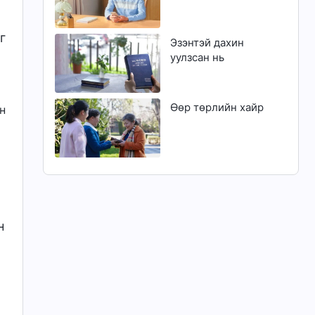
г
Эзэнтэй дахин
уулзсан нь
Өөр төрлийн хайр
н
н