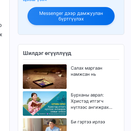
Messenger дээр дамжуулан
бүртгүүлэх
р
х
Шилдэг өгүүллүүд
Салах маргаан
намжсан нь
Бурханы аврал:
Христэд итгэгч
нүглээс ангижрах
замыг олжээ
Би гэртээ ирлээ