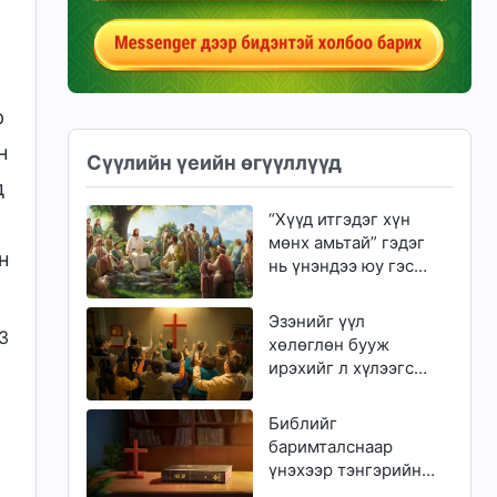
р
н
Сүүлийн үеийн өгүүллүүд
д
“Хүүд итгэдэг хүн
мөнх амьтай” гэдэг
н
нь үнэндээ юу гэсэн
үг вэ?
Эзэнийг үүл
3
хөлөглөн бууж
ирэхийг л хүлээгсэд
золгүй еэ
Библийг
баримталснаар
үнэхээр тэнгэрийн
хаанчлалд орж