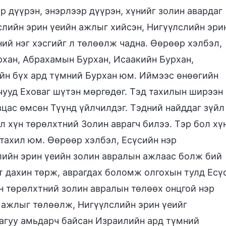
р дүүрэн, энэрлээр дүүрэн, хүнийг золин авардаг
лслийн эрин үеийн ажлыг хийсэн, Нигүүлслийн эри
ий нэг хэсгийг л төлөөлж чадна. Өөрөөр хэлбэл,
рхан, Абрахамын Бурхан, Исаакийн Бурхан,
йн бүх ард түмний Бурхан юм. Иймээс өнөөгийн
чууд Еховаг шүтэн мөргөдөг. Тэд тахилын ширээн
вцас өмсөн Түүнд үйлчилдэг. Тэдний найддаг зүйл
л хүн төрөлхтний Золин аврагч билээ. Тэр бол хү
 тахил юм. Өөрөөр хэлбэл, Есүсийн нэр
слийн эрин үеийн золин авралын ажлаас болж бий
т дахин төрж, аврагдах боломж олгохын тулд Есү
үн төрөлхтний золин авралын төлөөх онцгой нэр
 ажлыг төлөөлж, Нигүүлслийн эрин үеийг
дагуу амьдарч байсан Израилийн ард түмний