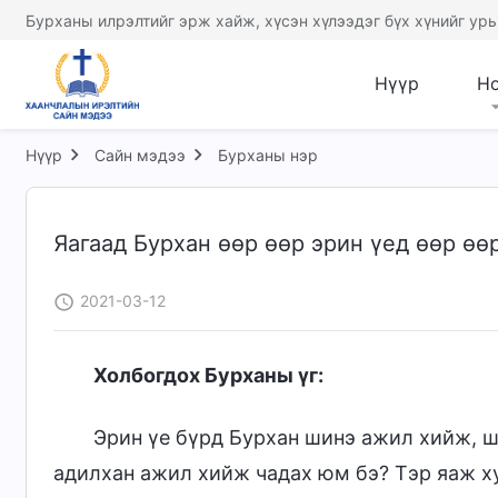
Бурханы илрэлтийг эрж хайж, хүсэн хүлээдэг бүх хүнийг урь
Нүүр
Н
Нүүр
Сайн мэдээ
Бурханы нэр
Яагаад Бурхан өөр өөр эрин үед өөр өө
2021-03-12
Холбогдох Бурханы үг:
Эрин үе бүрд Бурхан шинэ ажил хийж, ш
адилхан ажил хийж чадах юм бэ? Тэр яаж х