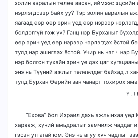
золин авралын төлөө авсан, иймээс эцсийн 
нэрлэгдсээр байх уу? Тэр золин авралын аж
яагаад өөр өөр эрин үед өөр нэрээр нэрлэг
болдоггүй гэж үү? Ганц нэр Бурханыг бүхэл
өөр эрин үед өөр нэрээр нэрлэгдэх ёстой б
тулд нэр ашиглах ёстой. Учир нь нэг ч нэр 
нэр болгон тухайн эрин үе дэх цаг хугацаан
энэ нь Түүний ажлыг төлөөлдөг байхад л ха
тулд Бурхан Өөрийн зан чанарт тохирох яма
Үг. 
“Ехова” бол Израил дахь ажлынхаа үед 
харааж, хүний амьдралыг замчилж чаддаг и
гэсэн утгатай юм. Энэ нь агуу хүч чадлыг э