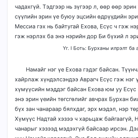
чадахгүй. Тэдгээр нь зүгээр л, өөр өөр эри
сүүлийн эрин үе буюу эцсийн өдрүүдийн эри
Мессиа гэх нь байтугай Ехова, Есүс ч гэж н
гэж нэрлэх ба энэ нэрийн дор Би бүхий л эр
Үг. I Боть: Бурханы илрэлт ба
Намайг нэг үе Ехова гэдэг байсан. Түүн
хайрлаж хүндэлсэндээ Аврагч Есүс гэж нэг 
хүмүүсийн мэддэг байсан Ехова юм уу Есүс 
энэ эрин үеийн төгсгөлийг авчрах Бурхан б
бүх зан чанараар бялхдаг, эрх мэдэл, нэр т
Хүмүүс Надтай хэзээ ч харьцаж байгаагүй, 
чанарыг хэзээд мэдэхгүй байсаар ирсэн. Дэ