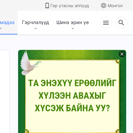
Гар утасны аппууд
Монгол
 мэдээ
Гэрчлэлүүд
Шинэ эрин үе