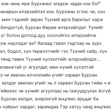
 юм чинь яаж Бурханыг мэдэж чадах юм бэ?”
 чанарын илэрхийлэл юм. Бурханы үгээс чи, хүн
, мөн тэднийг аврах Түүний арга барилыг харж
 бичдэггүй, Бурхан Өөрөө илэрхийлдэг. Үүнийг
 үг болон дотоод дуу хоолойгоо илэрхийлж
гэж нэрлэдэг вэ? Яагаад гэвэл тэдгээр нь зүрх
сэл, бодол, хүн төрөлхтнийг гэх Түүний хайр, хүн
хтөнд тавих Түүний хүлээлтийг илэрхийлдэг…
аламжтай үг агуулдаг, мөн хүний хүсэлтэй
ээ чи зөвхөн илчлэлийн үгийг харвал Бурхан
 эелдэг зөөлөн үгийг нь л харвал Бурхан тийм ч и
иймээс чи үүнийг агуулгаас нь гажуудуулах ёсгүй
 Бурхан эелдэг, энэрэнгүй өнцгөөс ярьдаг ба
ы хайрыг хардаг; заримдаа Тэр хатуу чанд өнцгөө