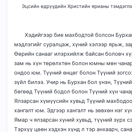
Эцсийн өдрүүдийн Христийн ярианы тэмдэглэ
Хэдийгээр бие махбодтой болсон Бурхан
мэдлэгийг суралцаж, хүний хэлээр ярьж, за
Өөрийн санааг илэрхийлж байсан боловч хү
зам нь хүн төрөлхтөн болон юмны мөн чанар
ондоо юм. Түүний өнцөг болон Түүний зогсо
зүйл билээ. Учир нь Бурхан бол үнэн, Түүни
бөгөөд Түүний бодол болон Түүний хүн чана
Ялзарсан хүмүүсийн хувьд Түүний махбодоо
хангалт юм. Эдгээр хангалт нь зөвхөн нэг хү
Ямар ч ялзарсан хүний хувьд, түүний зүрх с
Тэрхүү цөөн хэдхэн хүнд л тэр анхаарч, сан