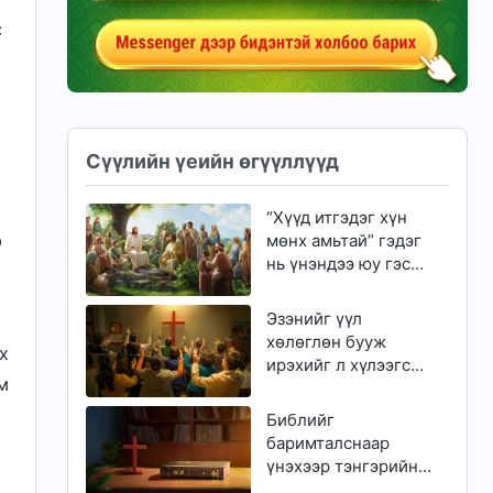
с
Сүүлийн үеийн өгүүллүүд
“Хүүд итгэдэг хүн
р
мөнх амьтай” гэдэг
нь үнэндээ юу гэсэн
үг вэ?
Эзэнийг үүл
хөлөглөн бууж
х
ирэхийг л хүлээгсэд
м
золгүй еэ
Библийг
баримталснаар
үнэхээр тэнгэрийн
хаанчлалд орж