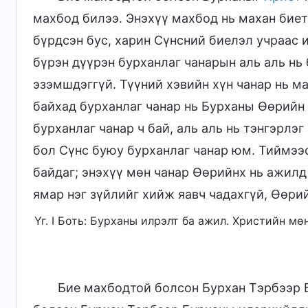
махбод билээ. Энэхүү махбод нь махан биет
бүрдсэн бус, харин Сүнсний биелэл учраас и
бүрэн дүүрэн бурханлаг чанарын аль аль нь 
эзэмшдэггүй. Түүний хэвийн хүн чанар нь ма
байхад бурханлаг чанар нь Бурханы Өөрийн а
бурханлаг чанар ч бай, аль аль нь тэнгэрлэ
бол Сүнс буюу бурханлаг чанар юм. Тиймээ
байдаг; энэхүү мөн чанар Өөрийнх нь ажилд
ямар нэг зүйлийг хийж яавч чадахгүй, Өөрий
Үг. I Боть: Бурханы илрэлт ба ажил. Христийн мө
Бие махбодтой болсон Бурхан Тэрбээр 