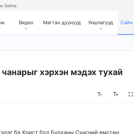
ж байна.
ом
Видео
Магтан дуунууд
Уншлагууд
Сайн
 чанарыг хэрхэн мэдэх тухай
эдэг ба Христ бол Бурханы Сүнсний өмссөн