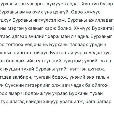
урханы зан чанарыг хүмүүс хардаг. Хүн тун бузар
Бурханы өмнө очих үнэ цэнгүй. Одоо хүмүүс
гцхүү Бурханы нигүүлсэл юм. Бурханы ажилладаг
аны мэргэн ухааныг харж болно. Хүмүүс Бурханта
үгээс эдгээр зүйлийг харж мөн л чадна. Бурханыг
оо тогтоох үед энэ нь Бурханы талаарх урьдын
нолын ойлголттой хүн Бурхантай учрах үедээ тус
ал бол хамгийн гүн гүнзгий нууц юм; үүнийг ухан
х нууцын тухай Бурханы үгийг нэгтгэн дүгнэж,
мтдаа залбирч, тунгаан бодож, үнэний энэ талын
ун Сүнсний гэгээрлийг олж авч чадах ба ойлгож
тоох ямар ч боломжгүй учраас Бурханы тухай
туршлагад найдан хянуур урагшилж, бага багаар