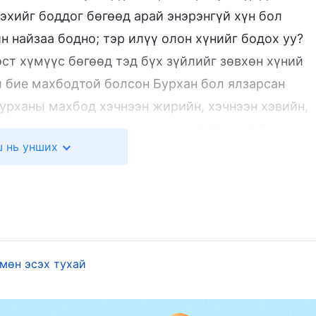
 эхийг боддог бөгөөд арай энэрэнгүй хүн бол
н найзаа бодно; тэр илүү олон хүнийг бодох уу?
цэст хүмүүс бөгөөд тэд бүх зүйлийг зөвхөн хүний
эл бие махбодтой болсон Бурхан бол ялзарсан
урханы махбод хэчнээн жирийн, хэчнээн хэвийн,
ийг хэчнээн үл тоох нь хамаагүй, Түүний бодол
 нь унших
мар ч хүний эзэмшиж чадахгүй, ямар ч хүний
өрөлхтнийг бурханлаг чанарын өнцгөөс, Бүтээгч
ж ажиглах болно. Тэр Бурханы мөн чанар,
 болно. Тэр хүн төрөлхтнийг жирийн хүний
он ч чадахгүй. Хүмүүс хүн төрөлхтнийг харахдаа
лэг, хүний дүрэм болон онолыг хэмжүүр болгодог.
мөн эсэх тухай
хүрээн дотор байдаг; энэ нь ялзарсан хүмүүсийн
н хүн төрөлхтнийг харахдаа бурханлаг хараагаар