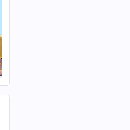
I
н
р