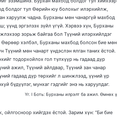
йг эзэмшинэ. Бурхан махбод болдог тул хийхээр
од болдог тул Өөрийн юу болохыг илэрхийлж,
аан харуулж чадна. Бурханы мөн чанаргүй махбод
; үүнд эргэлзэх зүйл үгүй. Хэрвээ хүн, Бурханы
жлэхээр зорьж байгаа бол Түүний илэрхийлдэг
й. Өөрөөр хэлбэл, Бурханы махбод болсон бие мөн
үн Түүний мөн чанарт үндэслэн ялган таних ёстой.
хийг тодорхойлох гол түлхүүр нь гадаад дүр
үний ажил, Түүний айлдвар, Түүний зан чанар
үний гадаад дүр төрхийг л шинжлээд, үүний үр
хуй бүдүүлэг, мунхаг гэдгийг энэ нь харуулдаг.
Үг. I Боть: Бурханы илрэлт ба ажил. Өмнөх ү
 ойлгосноор хийгдэх ёстой. Зарим хүн: “Би бие