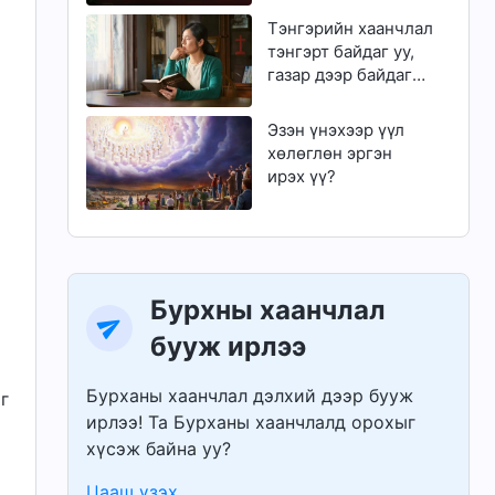
чадах уу?
Тэнгэрийн хаанчлал
тэнгэрт байдаг уу,
газар дээр байдаг
уу?
Эзэн үнэхээр үүл
хөлөглөн эргэн
ирэх үү?
Бурхны хаанчлал
бууж ирлээ
Бурханы хаанчлал дэлхий дээр бууж
г
ирлээ! Та Бурханы хаанчлалд орохыг
хүсэж байна уу?
Цааш үзэх