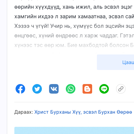
өөрийн хүүхдүүд, хань ижил, аль эсвэл эцэг
хамгийн ихдээ л зарим хамаатнаа, эсвэл сай
Хэзээ ч үгүй! Учир нь, хүмүүс бол эцсийн э
өнцгөөс, хүний өндрөөс л харж чаддаг. Гэт
хүнээс тэс өөр юм. Бие махбодтой болсон Б
хэчнээн дорд байх нь хамаагүй, хүмүүс Түүн
Цааш
болон хүн төрөлхтөнд хандах хандлага нь я
дуурайж чадахгүй зүйл билээ. Тэрээр хүн т
хэмээх Өөрийн байр суурийн өндрөөс үргэл
сэтгэхүйгээр хүн төрөлхтнийг үргэлж харах
өндрөөс, ялзарсан хүний өнцгөөс харж огтх
хүний хараагаар л хардаг бөгөөд хүний мэд
Дараах:
Христ Бурханы Хүү, эсвэл Бурхан Өөрөө 
Энэ нь хүмүүсийн нүдээрээ харж чадах цар 
хийж чадах цар хүрээн дотор байдаг. Бурха