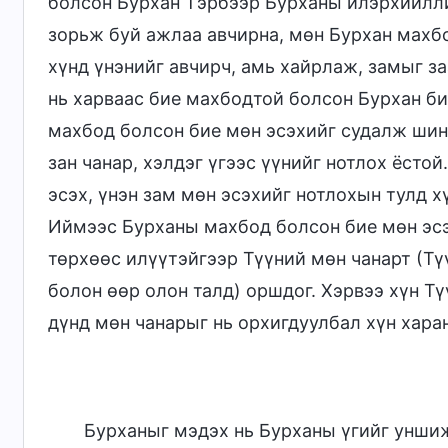
болсон Бурхан Тэрбээр Бурханы илэрхийлли
зорьж буй ажлаа авчирна, мөн Бурхан махб
хүнд үнэнийг авчирч, амь хайрлаж, замыг з
нь харваас бие махбодтой болсон Бурхан биш
махбод болсон бие мөн эсэхийг судалж шин
зан чанар, хэлдэг үгээс үүнийг нотлох ёсто
эсэх, үнэн зам мөн эсэхийг нотлохын тулд х
Иймээс Бурханы махбод болсон бие мөн эсэ
төрхөөс илүүтэйгээр Түүний мөн чанарт (Тү
болон өөр олон талд) оршдог. Хэрвээ хүн Тү
дүнд мөн чанарыг нь орхигдуулбал хүн харан
Бурханыг мэдэх нь Бурханы үгийг уншиж,