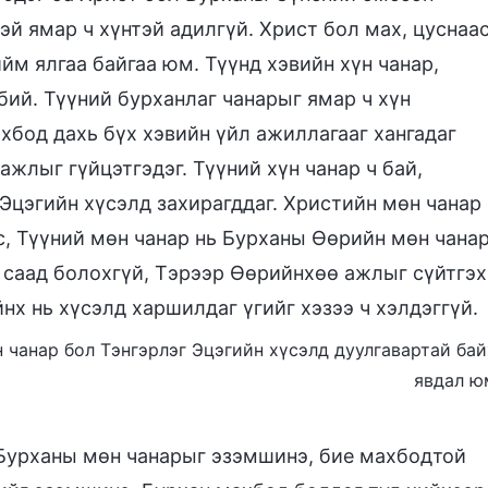
эй ямар ч хүнтэй адилгүй. Христ бол мах, цуснаа
йм ялгаа байгаа юм. Түүнд хэвийн хүн чанар,
бий. Түүний бурханлаг чанарыг ямар ч хүн
хбод дахь бүх хэвийн үйл ажиллагааг хангадаг
жлыг гүйцэтгэдэг. Түүний хүн чанар ч бай,
г Эцэгийн хүсэлд захирагддаг. Христийн мөн чанар
с, Түүний мөн чанар нь Бурханы Өөрийн мөн чана
 саад болохгүй, Тэрээр Өөрийнхөө ажлыг сүйтгэх
нх нь хүсэлд харшилдаг үгийг хэзээ ч хэлдэггүй.
н чанар бол Тэнгэрлэг Эцэгийн хүсэлд дуулгавартай бай
явдал ю
Бурханы мөн чанарыг эзэмшинэ, бие махбодтой