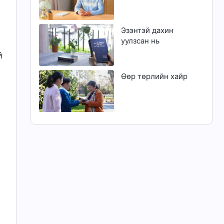
Эзэнтэй дахин
уулзсан нь
й
Өөр төрлийн хайр