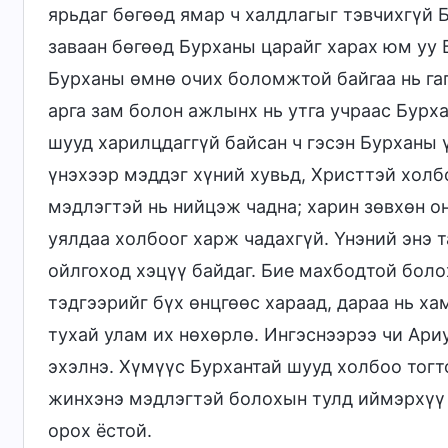
ярьдаг бөгөөд ямар ч халдлагыг тэвчихгүй Б
заваан бөгөөд Бурханы царайг харах юм уу 
Бурханы өмнө очих боломжтой байгаа нь га
арга зам болон ажлынх нь утга учраас Бурх
шууд харилцдаггүй байсан ч гэсэн Бурханы 
үнэхээр мэддэг хүний хувьд, Христтэй холб
мэдлэгтэй нь нийцэж чадна; харин зөвхөн о
уялдаа холбоог харж чадахгүй. Үнэний энэ т
ойлгоход хэцүү байдаг. Бие махбодтой боло
тэдгээрийг бүх өнцгөөс хараад, дараа нь ха
тухай улам их нөхөрлө. Ингэснээрээ чи Ари
эхэлнэ. Хүмүүс Бурхантай шууд холбоо тог
жинхэнэ мэдлэгтэй болохын тулд иймэрхүү 
орох ёстой.