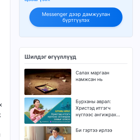
Messenger дээр дамжуулан
бүртгүүлэх
Шилдэг өгүүллүүд
Салах маргаан
намжсан нь
Бурханы аврал:
х
Христэд итгэгч
;
нүглээс ангижрах
замыг олжээ
Би гэртээ ирлээ
с