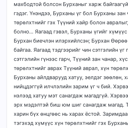
махбодтой болсон Бурханыг харж байгаагүй
гэдэг. Үнэндээ, Бурханы үг бол Бурханы зан
төрөлхтнийг гэх Түүний хайр болон авралыг
болно… Яагаад гэвэл, Бурханы үгийг хүмүүс
Бурхан биечлэн илэрхийлсэн; Бурхан Өөрөө
байгаа. Яагаад тэдгээрийг чин сэтгэлийн үг 
сэтгэлийн гүнээс гарч, Түүний зан чанар, хү
төрөлхтнийг аврах Түүний аврал, хүн төрөл
Бурханы айлдварууд хатуу, эелдэг зөөлөн, х
нийцдэггүй илчлэлийн зарим үг ч бий. Хэрв
нэлээд хатуу мэт санагдаж магадгүй. Хэрвээ
эрх мэдэлтэй биш юм шиг санагдаж магад. Т
харин бүх өнцгөөс нь харах ёстой. Заримдаа
тэгэхэд хүмүүс хүн төрөлхтнийг гэх Бурхан