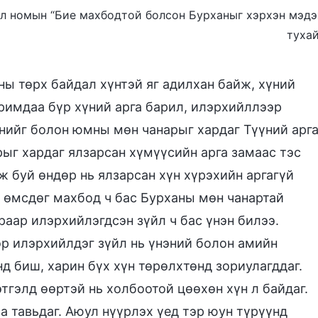
л номын “Бие махбодтой болсон Бурханыг хэрхэн мэдэ
тухай
ы төрх байдал хүнтэй яг адилхан байж, хүний
римдаа бүр хүний арга барил, илэрхийллээр
нийг болон юмны мөн чанарыг хардаг Түүний арг
ыг хардаг ялзарсан хүмүүсийн арга замаас тэс
ж буй өндөр нь ялзарсан хүн хүрэхийн аргагүй
й өмсдөг махбод ч бас Бурханы мөн чанартай
раар илэрхийлэгдсэн зүйл ч бас үнэн билээ.
р илэрхийлдэг зүйл нь үнэний болон амийн
нд биш, харин бүх хүн төрөлхтөнд зориулагддаг.
этгэлд өөртэй нь холбоотой цөөхөн хүн л байдаг.
аа тавьдаг. Аюул нүүрлэх үед тэр юун түрүүнд