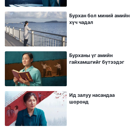
та нар хууль зөрчиж байгаа хэрэг. Бурханд
Бурхан бол миний амийн
итгэхийг Нам зөвшөөрдөггүй боловч та нар
хүч чадал
Намын нутаг дэвсгэрт Бурханд итгэж
зүрхэлсээр байна. Энэ бол Намтай
тэмцэлдэж байгаа хэрэг. Та нар үхэхийг
Бурханы үг амийн
хүссэн бололтой!” гэсэн юм. “Итгэл
гайхамшгийг бүтээдэг
үнэмшлийн эрх чөлөө хуулиар баталгаажсан
биз дээ?” гэж намайг асуухад тэд инээлдэн,
“Чи их гэнэн юм аа! Итгэл үнэмшлийн эрх
чөлөө бол зүгээр л гадаадынханд харуулахын
Ид залуу насандаа
шоронд
тулд байдаг, харин итгэгчид та нар ийм юм
хүртдэг!” гэж хэлмэгцээ нүүрэн дундуур
алгадсан бөгөөд эмэгтэй цагдаа ирж, гар луу
минь өшиглөлөө. Миний уур хүрсэн ба