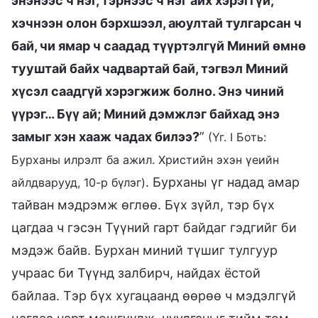
энэнээс ч нэг, тэрнээс ч нэг айх хэрэггүй;
хэчнээн олон бэрхшээл, аюултай тулгарсан ч
бай, чи ямар ч саадад түүртэлгүй Миний өмнө
тууштай байх чадвартай бай, тэгвэл Миний
хүсэл саадгүй хэрэгжиж болно. Энэ чиний
үүрэг… Бүү ай; Миний дэмжлэг байхад энэ
замыг хэн хааж чадах билээ?
”
(Үг. I Боть:
Бурханы илрэлт ба ажил. Христийн эхэн үеийн
. Бурханы үг надад амар
айлдварууд, 10-р бүлэг)
тайван мэдрэмж өглөө. Бүх зүйл, тэр бүх
цагдаа ч гэсэн Түүний гарт байдаг гэдгийг би
мэдэж байв. Бурхан миний түшиг тулгуур
учраас би Түүнд залбирч, найдах ёстой
байлаа. Тэр бүх хугацаанд өөрөө ч мэдэлгүй