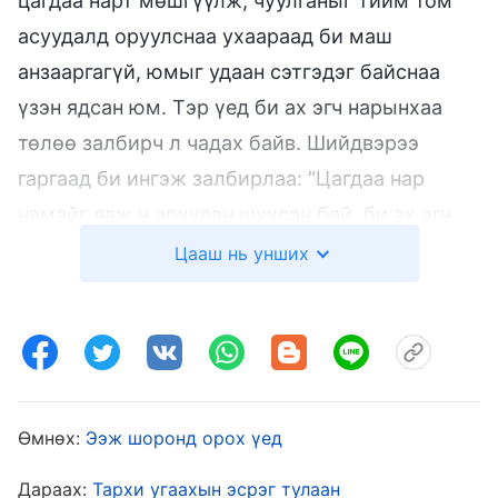
цагдаа нарт мөшгүүлж, чуулганыг тийм том
асуудалд оруулснаа ухаараад би маш
анзааргагүй, юмыг удаан сэтгэдэг байснаа
үзэн ядсан юм. Тэр үед би ах эгч нарынхаа
төлөө залбирч л чадах байв. Шийдвэрээ
гаргаад би ингэж залбирлаа: “Цагдаа нар
намайг яаж ч эрүүдэн шүүсэн бай, би ах эгч
нараа хэзээ ч худалдахгүй. Би Иудас болж,
Цааш нь унших
Бурханаас урвахгүй.” Залбирсны дараа би
тийм ч их айхаа больж, итгэл, хүч чадлаар
бялхаж байв.
Цагдаа нар байшинг орвонгоор нь
Өмнөх:
Ээж шоронд орох үед
эргүүлж, дээрэмчид шиг авирлаж байлаа. Тэд
бидний гар утас, найман видео тоглуулагч,
Дараах:
Тархи угаахын эсрэг тулаан