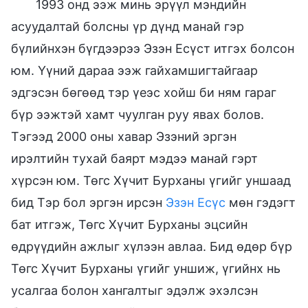
1993 онд ээж минь эрүүл мэндийн
асуудалтай болсны үр дүнд манай гэр
бүлийнхэн бүгдээрээ Эзэн Есүст итгэх болсон
юм. Үүний дараа ээж гайхамшигтайгаар
эдгэсэн бөгөөд тэр үеэс хойш би ням гараг
бүр ээжтэй хамт чуулган руу явах болов.
Тэгээд 2000 оны хавар Эзэний эргэн
ирэлтийн тухай баярт мэдээ манай гэрт
хүрсэн юм. Төгс Хүчит Бурханы үгийг уншаад
бид Тэр бол эргэн ирсэн
Эзэн Есүс
мөн гэдэгт
бат итгэж, Төгс Хүчит Бурханы эцсийн
өдрүүдийн ажлыг хүлээн авлаа. Бид өдөр бүр
Төгс Хүчит Бурханы үгийг уншиж, үгийнх нь
усалгаа болон хангалтыг эдэлж эхэлсэн