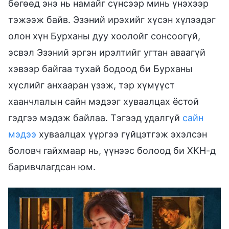
бөгөөд энэ нь намайг сүнсээр минь үнэхээр
тэжээж байв. Эзэний ирэхийг хүсэн хүлээдэг
олон хүн Бурханы дуу хоолойг сонсоогүй,
эсвэл Эзэний эргэн ирэлтийг угтан аваагүй
хэвээр байгаа тухай бодоод би Бурханы
хүслийг анхааран үзэж, тэр хүмүүст
хаанчлалын сайн мэдээг хуваалцах ёстой
гэдгээ мэдэж байлаа. Тэгээд удалгүй
сайн
мэдээ
хуваалцах үүргээ гүйцэтгэж эхэлсэн
боловч гайхмаар нь, үүнээс болоод би ХКН-д
баривчлагдсан юм.