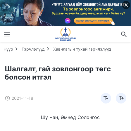
Нүүр
Гэрчлэлүүд
Хавчлагын тухай гэрчлэлүүд
Шалгалт, гай зовлонгоор төгс
болсон итгэл
2021-11-18
Шу Чан, Өмнөд Солонгос