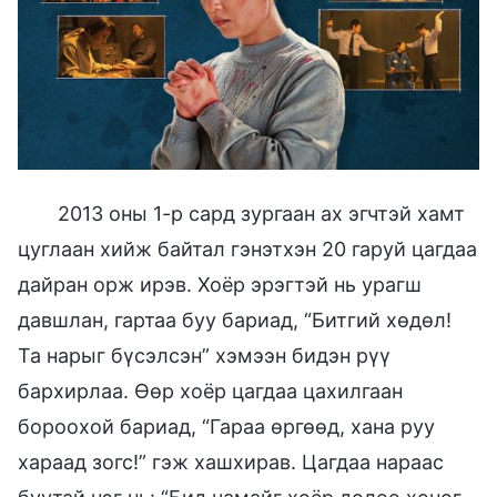
2013 оны 1-р сард зургаан ах эгчтэй хамт
цуглаан хийж байтал гэнэтхэн 20 гаруй цагдаа
дайран орж ирэв. Хоёр эрэгтэй нь урагш
давшлан, гартаа буу бариад, “Битгий хөдөл!
Та нарыг бүсэлсэн” хэмээн бидэн рүү
бархирлаа. Өөр хоёр цагдаа цахилгаан
бороохой бариад, “Гараа өргөөд, хана руу
хараад зогс!” гэж хашхирав. Цагдаа нараас