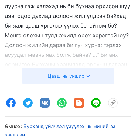
дуусна гэж хэлэхэд нь би бүхнээ орхисон шүү
дээ; одоо дахиад долоон жил үлдсэн байхад
би яаж цааш үргэлжлүүлэх ёстой юм бэ?
Мөнгө олохын тулд ажилд орох хэрэгтэй юу?
Долоон жилийн дараа би гуч хүрнэ; гэрлэх
асуудал маань яах болж байна? …” Би анх
өөрийгөө Бурханы хаанчлалд орохын даваан
дээр байна, махан биеийн бүх гаслан зовлон
Цааш нь унших
минь удахгүй эцэс болно гэж боддог байсан
юм. Гэвч одоо би Бурханы хаанчлалд
орохгүйгээр зогсохгүй долоон жилийн
шалгалт, цэвэршүүлэлтийг туулах үлдсэн
болж таарав. Энэ тухай бодохоор сэтгэл
Өмнөх:
Бурханд үйлчлэл үзүүлэх нь миний аз
урагдаж, үгээр илэрхийлэхийн аргагүй уй
завшаан