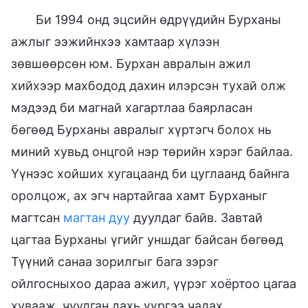
Би 1994 онд эцсийн өдрүүдийн Бурханы
ажлыг ээжийнхээ хамтаар хүлээн
зөвшөөрсөн юм. Бурхан авралын ажил
хийхээр махбодод дахин илэрсэн тухай олж
мэдээд би магнай хагартлаа баярласан
бөгөөд Бурханы авралыг хүртэгч болох нь
миний хувьд онцгой нэр төрийн хэрэг байлаа.
Үүнээс хойших хугацаанд би цуглаанд байнга
оролцож, ах эгч нартайгаа хамт Бурханыг
магтсан
магтан дуу
дуулдаг байв. Завтай
цагтаа Бурханы үгийг уншдаг байсан бөгөөд
Түүний санаа зорилгыг бага зэрэг
ойлгосныхоо дараа ажил, үүрэг хоёртоо цагаа
хувааж, чуулган дахь үүргээ чадах