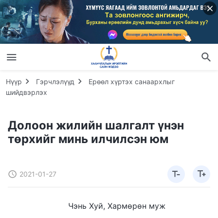
Нүүр
Гэрчлэлүүд
Ерөөл хүртэх санаархлыг
шийдвэрлэх
Долоон жилийн шалгалт үнэн
төрхийг минь илчилсэн юм
2021-01-27
Чэнь Хуй, Хармөрөн муж