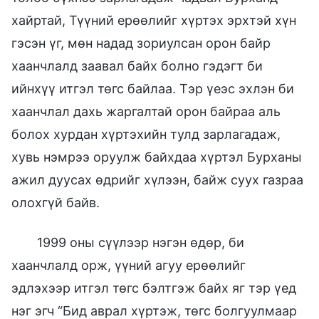
хайртай, Түүний ерөөлийг хүртэх эрхтэй хүн
гэсэн үг, мөн надад зориулсан орон байр
хаанчлалд заавал байх болно гэдэгт би
ийнхүү итгэл төгс байлаа. Тэр үеэс эхлэн би
хаанчлал дахь жаргалтай орон байраа аль
болох хурдан хүртэхийн тулд зарлагадаж,
хувь нэмрээ оруулж байхдаа хүртэл Бурханы
ажил дуусах өдрийг хүлээн, байж суух газраа
олохгүй байв.
1999 оны сүүлээр нэгэн өдөр, би
хаанчлалд орж, үүний агуу ерөөлийг
эдлэхээр итгэл төгс бэлтгэж байх яг тэр үед
нэг эгч “Бид аврал хүртэж, төгс болгуулмаар