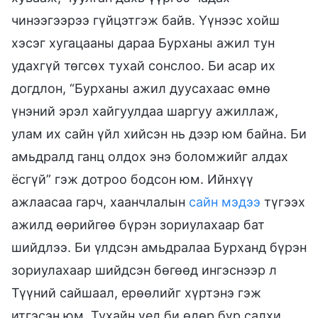
чинээгээрээ гүйцэтгэж байв. Үүнээс хойш
хэсэг хугацааны дараа Бурханы ажил тун
удахгүй төгсөх тухай сонслоо. Би асар их
догдлон, “Бурханы ажил дуусахаас өмнө
үнэний эрэл хайгуулдаа шаргуу ажиллаж,
улам их сайн үйл хийсэн нь дээр юм байна. Би
амьдралд ганц олдох энэ боломжийг алдах
ёсгүй” гэж дотроо бодсон юм. Ийнхүү
ажлаасаа гарч, хаанчлалын
сайн мэдээ
түгээх
ажилд өөрийгөө бүрэн зориулахаар бат
шийдлээ. Би үлдсэн амьдралаа Бурханд бүрэн
зориулахаар шийдсэн бөгөөд ингэснээр л
Түүний сайшаал, ерөөлийг хүртэнэ гэж
итгэсэн юм. Тухайн үед би өдөр бүр салхи,