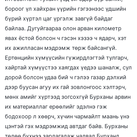
бороог үл хайхран үүрийн гэгээнээс үдшийн
бүрий хүртэл цаг үргэлж завгүй байдаг
байлаа. Дугуйгаараа олон арван километр
явах ёстой болсон ч гэсэн хэзээ ч ядарч, хэт
их ажилласан мэдрэмж төрж байсангүй.
Ертөнцийн хүмүүсийн гүжирдлэгтэй тулгарч,
хайртай хүмүүстээ хаягдах үедээ шаналж, сул
дорой болсон удаа бий ч гэлээ газар дэлхий
дээр буусан агуу их гай зовлонгоос хэлтэрч,
мөнх амийг хүртээд зогсохгүй Бурханы арвин
их материаллаг ерөөлийг эдэлнэ гэж
бодохоор л хөөрч, хүчин чармайлт маань үнэ
цэнтэй гэх мэдрэмжид автдаг байв. Бурханы
төлөө бүхнээ зарлагадаж чадвал Бурханд