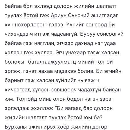
байгаа бол эхлээд долоон жилийн шалгалт
туулах ёстой гэж Ариун Сүнсний ашигладаг
хүн нөхөрлөсөн” гэлээ. Үүнийг сонсоод би
чихэндээ ч итгэж чадсангүй. Буруу сонсоогүй
байгаа гэж нягтлан, эгчээс дахиад нэг удаа
хэлээч гэж хүслээ. Эгч үнэхээр тэгж хэлсэн
болохыг баталгаажуулмагц миний толгой
эргэж, гэнэт яахаа мэдэхээ болив. Би эгчийн
баримт гэж хэлсэн зүйлийг нь яаж ч
хичээгээд хүлээн зөвшөөрч чадахгүй байсан
юм. Толгойд минь олон бодол нэгэн зэрэг
эргэлдэж эхэллээ: “Би яагаад бас долоон
жилийн шалгалт туулах ёстой юм бэ?
Бурханы ажил ирэх хоёр жилийн дотор