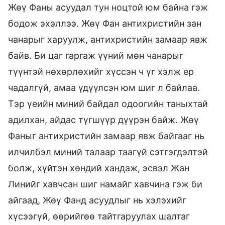
Жөү Фаны асуудал тун ноцтой юм байна гэж
бодож эхэллээ. Жөү Фан антихристийн зан
чанарыг харуулж, антихристийн замаар явж
байв. Би цаг гаргаж үүний мөн чанарыг
түүнтэй нөхөрлөхийг хүссэн ч үг хэлж ер
чадалгүй, амаа үдүүлсэн юм шиг л байлаа.
Тэр үеийн миний байдал одоогийн таныхтай
адилхан, айдас түгшүүр дүүрэн байж. Жөү
Фаныг антихристийн замаар явж байгааг нь
илчилбэл миний талаар таагүй сэтгэгдэлтэй
болж, хүйтэн хөндий хандаж, эсвэл Жан
Линийг хавчсан шиг намайг хавчина гэж би
айгаад, Жөү Фанд асуудлыг нь хэлэхийг
хүсээгүй, өөрийгөө тайтгаруулах шалтаг