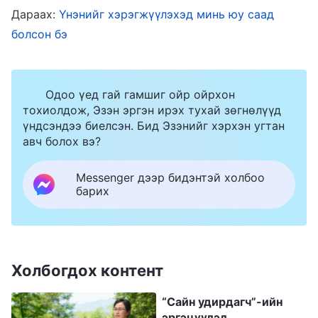
төстэй байсан. Хамт үүрэг гүйцэтгэж байсан
Дараах:
Үнэнийг хэрэгжүүлэхэд минь юу саад
эгч нь үргэлж байр суурь, ашиг хонжооны
болсон бэ
төлөө өрсөлдөж, чуулганы ажилд нөлөөлж
байсан учраас гол дүр энэ асуудлыг
Одоо үед гай гамшиг ойр ойрхон
удирдагчид мэдээлэхийг хүссэн ч хамтрагчаа
тохиолдож, Эзэн эргэн ирэх тухай зөгнөлүүд
гомдоохоос айж, мэдээлэхээ хойшлуулжээ.
үндсэндээ биелсэн. Бид Эзэнийг хэрхэн угтан
Гол дүрийн баатар ноцтой харьцалт
авч болох вэ?
туулсныхаа дараа л эргэцүүлж эхэлсэн юм.
Messenger дээр бидэнтэй холбоо
Тэр үед түүний уншсан Бурханы үгийн нэг
барих
хэсэг миний сэтгэлийг маш их хөдөлгөсөн.
Бурханы үгэнд ингэж хэлсэн байдаг: “
Алтан
дунджийг баримталдаг бүх хүн хамгийн
Холбогдох контент
зальтай. Тэд хэнийг ч гомдоохгүйг хичээдэг,
хүмүүст бялдуучилдаг, аливаа зүйлтэй
“Сайн удирдагч”-ийн
эргэцүүлэл