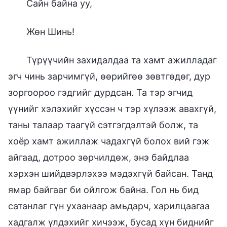
Сайн байна уу,
Жөн Шинь!
Түрүүчийн захидалдаа та хамт ажилладаг
эгч чинь зарчимгүй, өөрийгөө зөвтгөдөг, дур
зоргоороо гэдгийг дурдсан. Та тэр эгчид
үүнийг хэлэхийг хүссэн ч тэр хүлээж авахгүй,
таны талаар таагүй сэтгэгдэлтэй болж, та
хоёр хамт ажиллаж чадахгүй болох вий гэж
айгаад, дотроо зөрчилдөж, энэ байдлаа
хэрхэн шийдвэрлэхээ мэдэхгүй байсан. Танд
ямар байгааг би ойлгож байна. Гол нь бид
сатанлаг гүн ухаанаар амьдарч, харилцаагаа
хадгалж үлдэхийг хичээж, бусад хүн биднийг