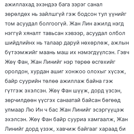
ажиллахад эхэндээ бага зэрэг санал
зөрөлдөх нь зайлшгүй гэж бодсон тул үүнийг
том асуудал болгоогүй. Жан Лин ажилд нэгд
нэггүй хяналт тавьсан хэвээр, асуудал олбол
шийдлийнх нь талаар даруй нөхөрлөж, ажлын
бүтээмжийг маань маш их нэмэгдүүлсэн. Гэвч
Жөү Фан, Жан Линийг нэр төрөө өсгөхийг
оролдон, хурдан ашиг хонжоо олохыг хүсэж,
байр суурийн төлөө ажиллаж байна гэж
гүтгэж эхэлсэн. Жөү Фан шүүж, дорд үзсэн,
зөрчилдөөн үүсгэх санаатай байсан бөгөөд
улмаар Лю Ин ч бас Жан Линийг эсэргүүцэж
эхэлсэн. Жөү Фан байр сууриа хамгаалж, Жан
Линийг дорд үзэж, хавчиж байгааг хараад би