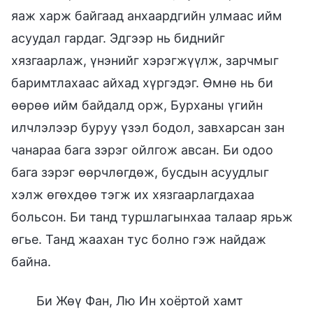
яаж харж байгаад анхаардгийн улмаас ийм
асуудал гардаг. Эдгээр нь биднийг
хязгаарлаж, үнэнийг хэрэгжүүлж, зарчмыг
баримтлахаас айхад хүргэдэг. Өмнө нь би
өөрөө ийм байдалд орж, Бурханы үгийн
илчлэлээр буруу үзэл бодол, завхарсан зан
чанараа бага зэрэг ойлгож авсан. Би одоо
бага зэрэг өөрчлөгдөж, бусдын асуудлыг
хэлж өгөхдөө тэгж их хязгаарлагдахаа
больсон. Би танд туршлагынхаа талаар ярьж
өгье. Танд жаахан тус болно гэж найдаж
байна.
Би Жөү Фан, Лю Ин хоёртой хамт