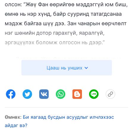
олсон: “Жөү Фан өөрийгөө мэддэггүй юм биш,
өмнө нь нэр хүнд, байр сууринд татагдсанаа
мэдэж байгаа шүү дээ. Зан чанарын өөрчлөлт
нэг шөнийн дотор гарахгүй, яаралгүй,
эргэцүүлэх боломж олгосон нь дээр.”
Дараа нь Жөү Фанд тусалж, асуудлыг нь
Цааш нь унших
хэлж өгөхгүй байгаагаа бодох болгонд
үнэхээр буруутай санагддаг байлаа. Би
Бурханд залбирч, завхарсан зан чанартаа
хязгаарлагдалгүй, үнэнийг хэлэхэд минь залж
чиглүүлээч гэж гуйсан. Дараагийн хэдэн өдөр
нь миний үзсэн нэг гэрчлэлийн видеонд гол
Өмнөх:
Би яагаад бусдын асуудлыг илчлэхээс
дүрийн баатрынх нь туршлага минийхтэй
айдаг вэ?