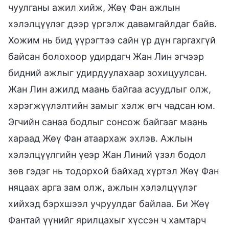
чуулганы ажил хийж, Жөү Фан ажлын
хэлэлцүүлэг дээр үргэлж давамгайлдаг байв.
Хожим нь бид үүрэгтээ сайн үр дүн гаргахгүй
байсан болохоор удирдагч Жан Лин эгчээр
бидний ажлыг удирдуулахаар зохицуулсан.
Жан Лин ажилд маань байгаа асуудлыг олж,
хэрэгжүүлэлтийн замыг хэлж өгч чадсан юм.
Эгчийн санаа бодлыг сонсож байгааг маань
хараад Жөү Фан атаархаж эхлэв. Ажлын
хэлэлцүүлгийн үеэр Жан Линий үзэл бодол
зөв гэдэг нь тодорхой байхад хүртэл Жөү Фан
няцаах арга зам олж, ажлын хэлэлцүүлэг
хийхэд бэрхшээл учруулдаг байлаа. Би Жөү
Фантай үүнийг ярилцахыг хүссэн ч хамтарч