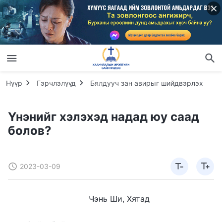
Нүүр
Гэрчлэлүүд
Бялдууч зан авирыг шийдвэрлэх
Үнэнийг хэлэхэд надад юу саад
болов?
2023-03-09
Чэнь Ши, Хятад