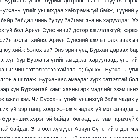
 Бурханы үг хүн бүрийг дотроос нь гэгээрүүлж, гэрэ
 Бурханы үгийг уншихдаа хайхрамжгүй байж, Түүний ү
байр байдал чинь буруу байгааг энэ нь харуулдаг. Х
ахгүй бол Ариун Сүнс чиний дотор ажиллахгүй; хэрвэ
рийн ажлыг хийнэ. Ариун Сүнсний ажлыг олж авахын
д юу хийж болох вэ? Энэ эрин үед Бурхан дараах ба
э: хүн бүр Бурханы үгийг амьдран харуулаад, үнэний
аныг чин сэтгэлээсээ хайрлана; бүх хүн Бурханы үгий
лгон ашиглаж, Бурханаас эмээдэг зүрх сэтгэлтэй бо
нээр хүн Бурхантай хамт хааны эрх мэдлийг эзэмшинэ
х ажил юм. Чи Бурханы үгийг уншихгүй байж чадах 
ихгүйгээр ганц, хоёр хонож ч чадахгүй мэт санадаг 
 бүр унших хэрэгтэй байдаг бөгөөд цаг зав гарахгүй 
ттай байдаг. Энэ бол хүмүүст Ариун Сүнсний өгдөг м