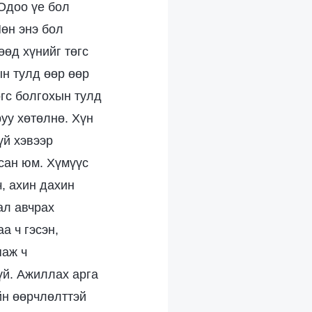
 Одоо үе бол
Мөн энэ бол
өд хүнийг төгс
ын тулд өөр өөр
өгс болгохын тулд
уу хөтөлнө. Хүн
й хэвээр
рсан юм. Хүмүүс
, ахин дахин
ал авчрах
а ч гэсэн,
яаж ч
үй. Ажиллах арга
йн өөрчлөлттэй