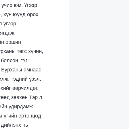
 учир юм. Үгээр
, хүн юунд орох
л үгээр
ягдаж,
ийн оршин
рханы төгс хүчин,
болсон. “Үг”
н Бурханы амнаас
илж, тэдний үзэл,
хийг өөрчилдөг.
өөд зөвхөн Тэр л
гийн удирдамж
ы үгийн ертөнцөд,
 дийлэнх нь