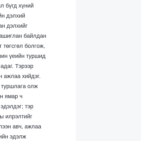
ил бүгд хүний
йн дэлхий
ан дэлхийг
г ашиглан байлдан
г төгсгөл болгож,
рин үеийн туршид
адаг. Тэрээр
н ажлаа хийдэг.
э туршлага олж
ын ямар ч
эдэлдэг; тэр
ны илрэлтийг
лээн авч, ажлаа
сийн эдэлж