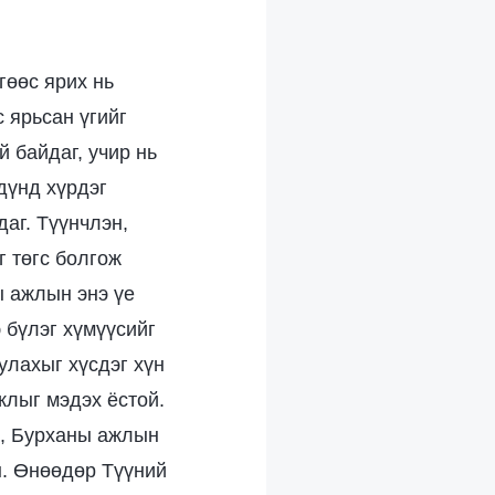
гөөс ярих нь
с ярьсан үгийг
й байдаг, учир нь
дүнд хүрдэг
аг. Түүнчлэн,
г төгс болгож
ы ажлын энэ үе
 бүлэг хүмүүсийг
улахыг хүсдэг хүн
жлыг мэдэх ёстой.
ж, Бурханы ажлын
н. Өнөөдөр Түүний