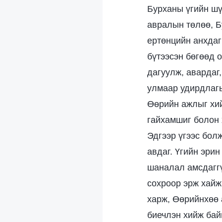
Бурханы үгийн шүү
авралын төлөө, Б
ертөнцийн анхдаг
бүтээсэн бөгөөд 
дагуулж, авардаг,
улмаар удирдлагы
Өөрийн ажлыг хий
гайхамшиг болон 
Эдгээр үгээс бол
авдаг. Үгийн эрин
шаналал амсдаггү
сохроор эрж хайж
харж, Өөрийнхөө 
биечлэн хийж бай