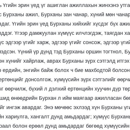
ь Үгийн эрин үед үг ашиглан ажиллахын жинхэнэ утга
 Бурханы ажил, Бурханы зан чанар, хүний мөн чанар
даг. Үгийн эрин үед Бурханы хийхийг хүсдэг бүх ажи
ддэг. Үгээр дамжуулан хүмүүс илчлэгдэж, таягдан ха
с эдгээр үгийг харж, эдгээр үгийг сонсож, эдгээр үг
мэдсэн. Үүний үр дүнд тэд Бурханы оршин тогтнол, Бу
н хүнийг хайрлаж, аврах Бурханы зүрх сэтгэлд итгэх 
о ердийн, энгийн байж болох ч бие махбодтой болсо
ертөнцийг донсолгож, хүмүүсийн зүрх сэтгэлийг өөрч
ыг өөрчилж, бүхий л дэлхий ертөнцийн хуучин дүр төр
шид өнөөдрийн Бурхан л ийм маягаар ажилласан бөг
ийг ингэж авардаг. Энэ мөчөөс эхлээд хүн Бурханы ү
йн хариулга, хангалт дунд амьдардаг; хүмүүс Бурхан
раал болон ерөөл дунд амьдардаг бөгөөд хүмүүсийн