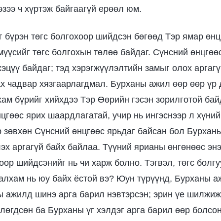
эзээ ч хүртэж байгаагүй ерөөл юм.
г бүрэн төгс болгохоор шийдсэн бөгөөд Тэр ямар өнц
мүүсийг төгс болгохын төлөө байдаг. Сүнсний өнцгөө
эцүү байдаг; тэд хэрэгжүүлэлтийн замыг олох аргагү
х чадвар хязгаарлагдмал. Бурханы ажил өөр өөр үр 
ам бүрийг хийхдээ Тэр Өөрийн гэсэн зорилготой байд
цгөөс ярих шаардлагатай, учир нь ингэснээр л хүний
р зөвхөн Сүнсний өнцгөөс ярьдаг байсан бол Бурхан
эх аргагүй байх байлаа. Түүний ярианы өнгөнөөс энэ
оор шийдсэнийг нь чи харж болно. Тэгвэл, төгс болгу
 алхам нь юу байх ёстой вэ? Юун түрүүнд, Бурханы а
 ажилд шинэ арга барил нэвтэрсэн; эрин үе шилжи
члөгдсөн ба Бурханы үг хэлдэг арга барил өөр болсо