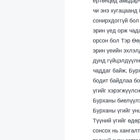
ертөнцөд амьдарч,
чи энэ хугацаанд
сонирхдоггүй бол 
эрин үед орж чад
орсон бол Тэр Өө
эрин үеийн эхлэл
дунд гүйцэлдүүлн
чаддаг байж, Бурх
бодит байдлаа бо
үгийг хэрэгжүүлс
Бурханы биелүүлэ
Бурханы үгийг унш
Түүний үгийг өдөр
сонсох нь хангал