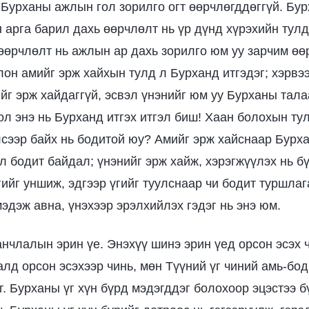
 Бурханы ажлын гол зорилго огт өөрчлөгддөггүй. Бу
 арга барил дахь өөрчлөлт нь үр дүнд хүрэхийн тулд 
өөрчлөлт нь ажлын ар дахь зорилго юм уу зарчим өөр
лон амийг эрж хайхын тулд л Бурханд итгэдэг; хэрвэ
ийг эрж хайдаггүй, эсвэл үнэнийг юм уу Бурханы тал
ол энэ нь Бурханд итгэх итгэл биш! Хаан болохын т
сээр байх нь бодитой юу? Амийг эрж хайснаар Бурха
 л бодит байдал; үнэнийг эрж хайж, хэрэгжүүлэх нь б
гийг уншиж, эдгээр үгийг туулснаар чи бодит туршла
эдэж авна, үнэхээр эрэлхийлэх гэдэг нь энэ юм.
нчлалын эрин үе. Энэхүү шинэ эрин үед орсон эсэх 
алд орсон эсэхээр чинь, мөн Түүний үг чиний амь-бо
. Бурханы үг хүн бүрд мэдэгддэг болохоор эцэстээ б