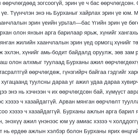
 өөрчлөгдөөд зогсоогүй, эрин үе ч бас өөрчлөгдсөн.
үе. Түүнчлэн энэ нь Бурханыг хайрлах эрин үе юм. 
анчлалын эрин үеийн урьтал—бас Үгийн эрин үе бөгө
рхан олон янзын арга барилаар ярьж, хүнийг хангах
Мянган жилийн хаанчлалын эрин үед ормогц хүнийг т
ж эхлэн, хүнийг амь-бодит байдалд оруулж, зөв зам р
аш олон алхмыг туулаад Бурханы ажил өөрчлөгдөхгү
тасралтгүй өөрчлөгдөж, гүнзгийрч байгаа гэдгийг ха
 хугацаанд туулсны дараа уг ажил удаа дараа хувирч
ээ энэ нь хэчнээн ч их өөрчлөгдсөн бай, хүмүүст авр
 хэзээ ч хазайдаггүй. Арван мянган өөрчлөлт туулла
соо хэзээ ч хазайдаггүй. Бурханы ажлын арга барил 
н, энэхүү ажил үнэнээс юм уу амиас хэзээ ч холддогг
 нь ердөө ажлын хэлбэр болон Бурханы ярих өнцги