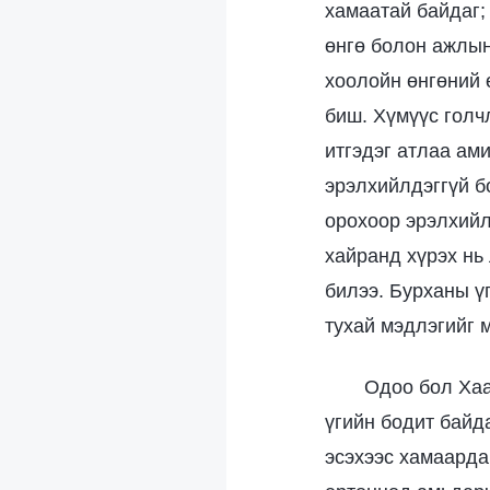
хамаатай байдаг;
өнгө болон ажлын
хоолойн өнгөний 
биш. Хүмүүс голч
итгэдэг атлаа ам
эрэлхийлдэггүй б
орохоор эрэлхийл
хайранд хүрэх нь
билээ. Бурханы ү
тухай мэдлэгийг м
Одоо бол Хаа
үгийн бодит байд
эсэхээс хамаардаг