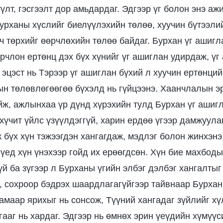
лт, гэсгээлт дор амьдардаг. Эдгээр үг болон энэ аж
урханы хүслийг биелүүлэхийн төлөө, хуучин бүтээли
ч төрхийг өөрчлөхийн төлөө байдаг. Бурхан үг ашигл
орчлон ертөнц дэх бүх хүнийг үг ашиглан удирдаж, ү
 эцэст нь Тэрээр үг ашиглан бүхий л хуучин ертөнций
н төлөвлөгөөгөө бүхэлд нь гүйцээнэ. Хаанчлалын э
ж, ажлынхаа үр дүнд хүрэхийн тулд Бурхан үг ашигл
хүчит үйлс үзүүлдэггүй, харин ердөө үгээр дамжуула
ж бүх хүн тэжээгдэн хангагдаж, мэдлэг болон жинхэн
 үед хүн үнэхээр гойд их ерөөгдсөн. Хүн бие махбод
й ба зүгээр л Бурханы үгийн элбэг дэлбэг хангалтыг 
, сохроор бэдрэх шаардлагагүйгээр тайвнаар Бурха
амаар ярихыг нь сонсож, Түүний хангадаг зүйлийг хү
гааг нь хардаг. Эдгээр нь өмнөх эрин үеүдийн хүмүү