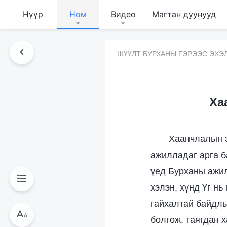
Нүүр
Ном
Видео
Магтан дуунууд
ШҮҮЛТ БУРХАНЫ ГЭРЭЭС ЭХЭ
Ха
Хаанчлалын э
ажилладаг арга б
үед Бурханы ажил
хэлэн, хүнд Үг н
гайхалтай байдлы
болгож, таягдан 