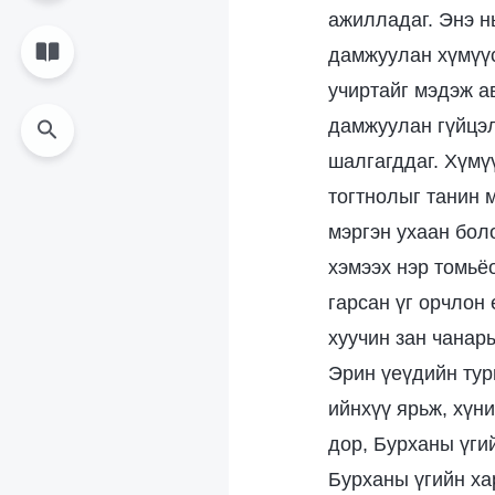
ажилладаг. Энэ н
дамжуулан хүмүүс
учиртайг мэдэж ав
дамжуулан гүйцэл
шалгагддаг. Хүмүү
тогтнолыг танин 
мэргэн ухаан боло
хэмээх нэр томьё
гарсан үг орчлон 
хуучин зан чанар
Эрин үеүдийн тур
ийнхүү ярьж, хүн
дор, Бурханы үги
Бурханы үгийн ха