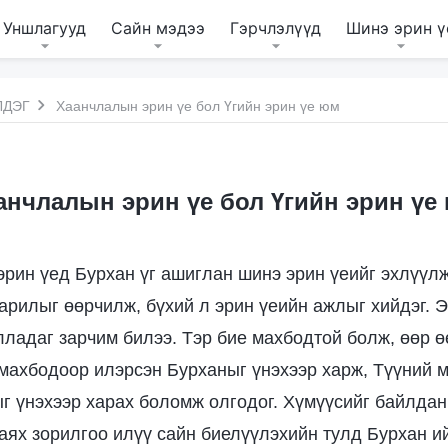
Уншлагууд
Сайн мэдээ
Гэрчлэлүүд
Шинэ эрин ү
ЛДЭГ
Хаанчлалын эрин үе бол Үгийн эрин үе юм
анчлалын эрин үе бол Үгийн эрин үе
рин үед Бурхан үг ашиглан шинэ эрин үеийг эхлүүл
арилыг өөрчилж, бүхий л эрин үеийн ажлыг хийдэг. Э
ладаг зарчим билээ. Тэр бие махбодтой болж, өөр ө
ь махбодоор илэрсэн Бурханыг үнэхээр харж, Түүний м
г үнэхээр харах боломж олгодог. Хүмүүсийг байлдан 
хаях зорилгоо илүү сайн биелүүлэхийн тулд Бурхан и