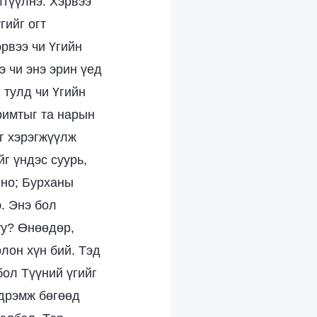
лтүүлнэ. Хэрвээ
гийг огт
эрвээ чи Үгийн
э чи энэ эрин үед
 тулд чи Үгийн
римтыг та нарын
г хэрэгжүүлж
г үндэс суурь,
лно; Бурханы
. Энэ бол
уу? Өнөөдөр,
олон хүн бий. Тэд
бол Түүний үгийг
эдрэмж бөгөөд