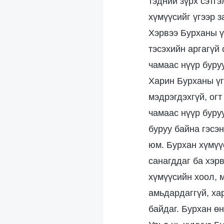
тэдний зүрх сэтг
хүмүүсийг үгээр з
Хэрвээ Бурханы ү
тэсэхийн аргагүй
чамаас нүүр буруу
Харин Бурханы үг
мэдрэгдэхгүй, огт
чамаас нүүр буру
буруу байна гэсэн
юм. Бурхан хүмүү
санагддаг ба хэрв
хүмүүсийн хоол, 
амьдардаггүй, ха
байдаг. Бурхан ө