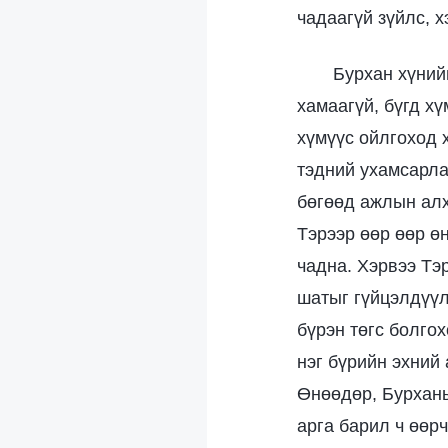
чадаагүй зүйлс, х
Бурхан хүний
хамаагүй, бүгд хү
хүмүүс ойлгоход х
тэдний ухамсарла
бөгөөд ажлын алх
Тэрээр өөр өөр өн
чадна. Хэрвээ Тэ
шатыг гүйцэлдүүл
бүрэн төгс болгох
нэг бүрийн эхний
Өнөөдөр, Бурханы
арга барил ч өөр