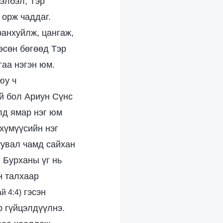
хэлбэл, Тэр
 орж чаддаг.
ранхуйлж, цангаж,
өсөн бөгөөд Тэр
гаа нэгэн юм.
юу ч
үй бол Ариун Сүнс
лд ямар нэг юм
 хүмүүсийн нэг
уувал чамд сайхан
. Бурханы үг нь
н талхаар
гэсэн
й 4:4)
р гүйцэлдүүлнэ.