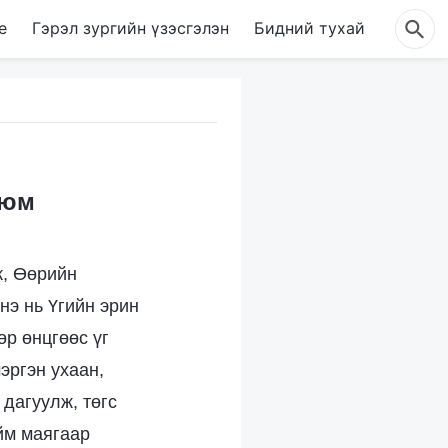
е
Гэрэл зургийн үзэсгэлэн
Бидний тухай
 юм
ж, Өөрийн
нэ нь Үгийн эрин
өр өнцгөөс үг
эргэн ухаан,
дагуулж, төгс
йм маягаар