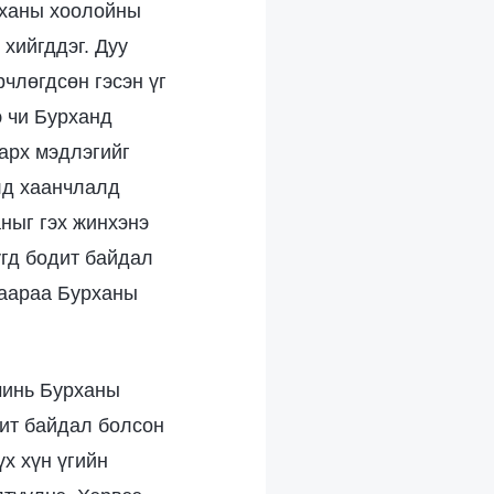
рханы хоолойны
хийгддэг. Дуу
члөгдсөн гэсэн үг
э чи Бурханд
аарх мэдлэгийг
улд хаанчлалд
ныг гэх жинхэнэ
үгд бодит байдал
гаараа Бурханы
чинь Бурханы
дит байдал болсон
үх хүн үгийн