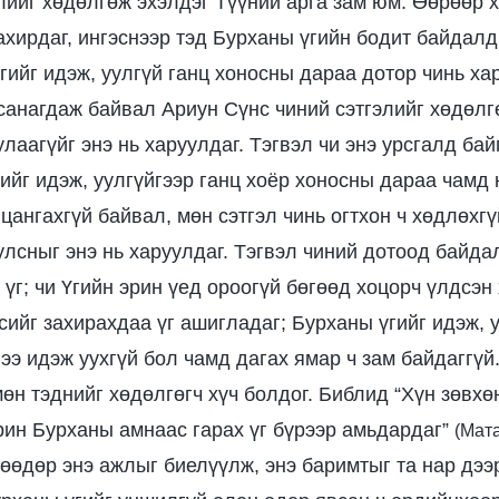
элийг хөдөлгөж эхэлдэг Түүний арга зам юм. Өөрөөр 
ахирдаг, ингэснээр тэд Бурханы үгийн бодит байдалд
гийг идэж, уулгүй ганц хоносны дараа дотор чинь ха
 санагдаж байвал Ариун Сүнс чиний сэтгэлийг хөдөлг
лаагүйг энэ нь харуулдаг. Тэгвэл чи энэ урсгалд бай
ийг идэж, уулгүйгээр ганц хоёр хоносны дараа чамд 
 цангахгүй байвал, мөн сэтгэл чинь огтхон ч хөдлөхг
улсныг энэ нь харуулдаг. Тэгвэл чиний дотоод байда
 үг; чи Үгийн эрин үед ороогүй бөгөөд хоцорч үлдсэн
сийг захирахдаа үг ашигладаг; Бурханы үгийг идэж, 
ээ идэж уухгүй бол чамд дагах ямар ч зам байдаггүй
мөн тэднийг хөдөлгөгч хүч болдог. Библид “Хүн зөвхө
рин Бурханы амнаас гарах үг бүрээр амьдардаг”
(Мата
нөөдөр энэ ажлыг биелүүлж, энэ баримтыг та нар дээ