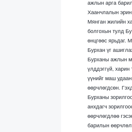
ажлын арга барил
Хаанчлалын эрин 
Мянган жилийн ха
болгохын тулд Бу
өнцгөөс ярьдаг. 
Бурхан үг ашигла
Бурханы ажлын м
үлддэггүй, харин 
үүнийг маш удаан
өөрчлөгдсөн. Гэхд
Бурханы зорилгоос
анхдагч зорилгоо
өөрчлөгдлөө гэсэ
барилын өөрчлөлт