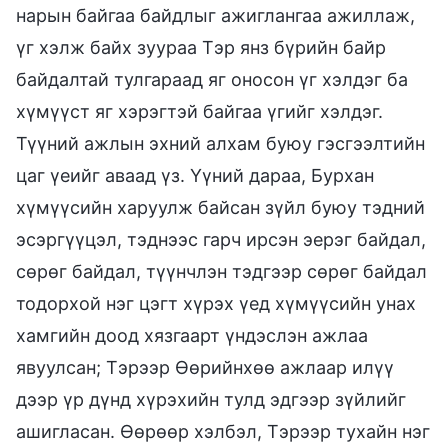
нарын байгаа байдлыг ажиглангаа ажиллаж,
үг хэлж байх зуураа Тэр янз бүрийн байр
байдалтай тулгараад яг оносон үг хэлдэг ба
хүмүүст яг хэрэгтэй байгаа үгийг хэлдэг.
Түүний ажлын эхний алхам буюу гэсгээлтийн
цаг үеийг аваад үз. Үүний дараа, Бурхан
хүмүүсийн харуулж байсан зүйл буюу тэдний
эсэргүүцэл, тэднээс гарч ирсэн эерэг байдал,
сөрөг байдал, түүнчлэн тэдгээр сөрөг байдал
тодорхой нэг цэгт хүрэх үед хүмүүсийн унах
хамгийн доод хязгаарт үндэслэн ажлаа
явуулсан; Тэрээр Өөрийнхөө ажлаар илүү
дээр үр дүнд хүрэхийн тулд эдгээр зүйлийг
ашигласан. Өөрөөр хэлбэл, Тэрээр тухайн нэг