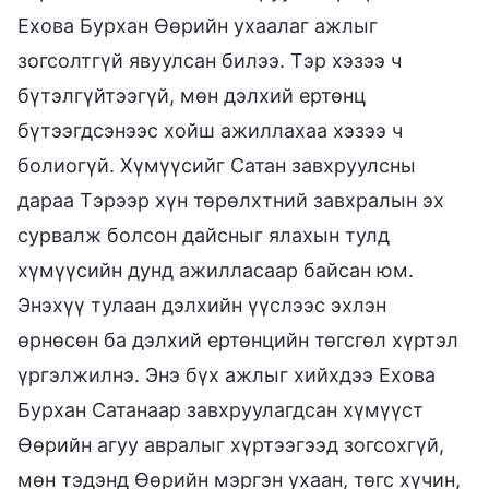
Ехова Бурхан Өөрийн ухаалаг ажлыг
зогсолтгүй явуулсан билээ. Тэр хэзээ ч
бүтэлгүйтээгүй, мөн дэлхий ертөнц
бүтээгдсэнээс хойш ажиллахаа хэзээ ч
болиогүй. Хүмүүсийг Сатан завхруулсны
дараа Тэрээр хүн төрөлхтний завхралын эх
сурвалж болсон дайсныг ялахын тулд
хүмүүсийн дунд ажилласаар байсан юм.
Энэхүү тулаан дэлхийн үүслээс эхлэн
өрнөсөн ба дэлхий ертөнцийн төгсгөл хүртэл
үргэлжилнэ. Энэ бүх ажлыг хийхдээ Ехова
Бурхан Сатанаар завхруулагдсан хүмүүст
Өөрийн агуу авралыг хүртээгээд зогсохгүй,
мөн тэдэнд Өөрийн мэргэн ухаан, төгс хүчин,