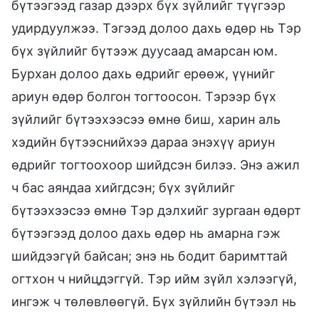
бүтээгээд газар дээрх бүх зүйлийг түүгээр
удирдуулжээ. Тэгээд долоо дахь өдөр нь Тэр
бүх зүйлийг бүтээж дуусаад амарсан юм.
Бурхан долоо дахь өдрийг ерөөж, үүнийг
ариун өдөр болгон тогтоосон. Тэрээр бүх
зүйлийг бүтээхээсээ өмнө биш, харин аль
хэдийн бүтээснийхээ дараа энэхүү ариун
өдрийг тогтоохоор шийдсэн билээ. Энэ ажил
ч бас аяндаа хийгдсэн; бүх зүйлийг
бүтээхээсээ өмнө Тэр дэлхийг зургаан өдөрт
бүтээгээд долоо дахь өдөр нь амарна гэж
шийдээгүй байсан; энэ нь бодит баримттай
огтхон ч нийцдэггүй. Тэр ийм зүйл хэлээгүй,
ингэж ч төлөвлөөгүй. Бүх зүйлийн бүтээл нь