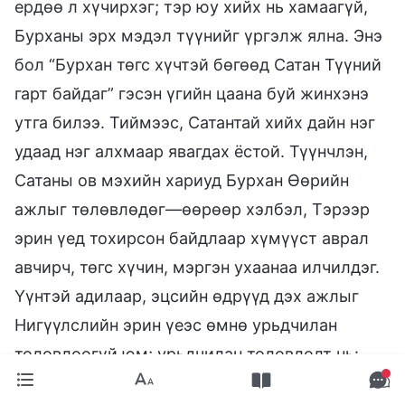
ердөө л хүчирхэг; тэр юу хийх нь хамаагүй,
Бурханы эрх мэдэл түүнийг үргэлж ялна. Энэ
бол “Бурхан төгс хүчтэй бөгөөд Сатан Түүний
гарт байдаг” гэсэн үгийн цаана буй жинхэнэ
утга билээ. Тиймээс, Сатантай хийх дайн нэг
удаад нэг алхмаар явагдах ёстой. Түүнчлэн,
Сатаны ов мэхийн хариуд Бурхан Өөрийн
ажлыг төлөвлөдөг—өөрөөр хэлбэл, Тэрээр
эрин үед тохирсон байдлаар хүмүүст аврал
авчирч, төгс хүчин, мэргэн ухаанаа илчилдэг.
Үүнтэй адилаар, эцсийн өдрүүд дэх ажлыг
Нигүүлслийн эрин үеэс өмнө урьдчилан
төлөвлөөгүй юм; урьдчилан төлөвлөлт нь:
нэгдүгээрт, хүний гадаад зан чанарыг