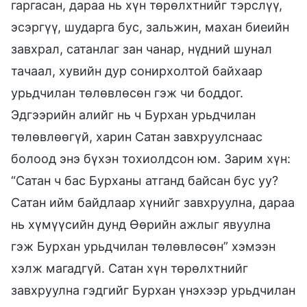
гаргасан, дараа нь хүн төрөлхтнийг тэрслүү,
эсэргүү, шударга бус, зальжин, махан биеийн
завхрал, сатанлаг зан чанар, нүдний шунал
тачаал, хувийн дур сонирхолтой байхаар
урьдчилан төлөвлөсөн гэж чи боддог.
Эдгээрийн алийг нь ч Бурхан урьдчилан
төлөвлөөгүй, харин Сатан завхруулснаас
болоод энэ бүхэн тохиолдсон юм. Зарим хүн:
“Сатан ч бас Бурханы атганд байсан бус уу?
Сатан ийм байдлаар хүнийг завхруулна, дараа
нь хүмүүсийн дунд Өөрийн ажлыг явуулна
гэж Бурхан урьдчилан төлөвлөсөн” хэмээн
хэлж магадгүй. Сатан хүн төрөлхтнийг
завхруулна гэдгийг Бурхан үнэхээр урьдчилан