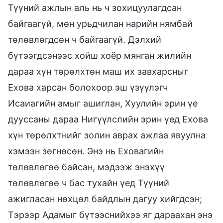
Түүний ажлын аль нь ч зохицуулагдсан
байгаагүй, мөн урьдчилан нарийн нямбай
төлөвлөгдсөн ч байгаагүй. Дэлхий
бүтээгдсэнээс хойш хоёр мянган жилийн
дараа хүн төрөлхтөн маш их завхарсныг
Ехова харсан болохоор эш үзүүлэгч
Исаиагийн амыг ашиглан, Хуулийн эрин үе
дууссаны дараа Нигүүлслийн эрин үед Ехова
хүн төрөлхтнийг золин аврах ажлаа явуулна
хэмээн зөгнөсөн. Энэ нь Еховагийн
төлөвлөгөө байсан, мэдээж энэхүү
төлөвлөгөө ч бас тухайн үед Түүний
ажигласан нөхцөл байдлын дагуу хийгдсэн;
Тэрээр Адамыг бүтээснийхээ яг дараахан энэ