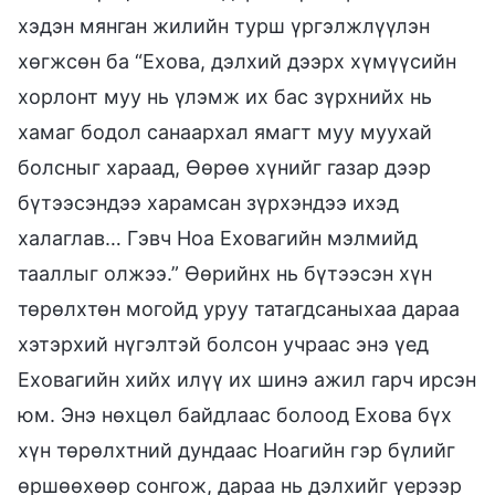
хэдэн мянган жилийн турш үргэлжлүүлэн
хөгжсөн ба “Ехова, дэлхий дээрх хүмүүсийн
хорлонт муу нь үлэмж их бас зүрхнийх нь
хамаг бодол санаархал ямагт муу муухай
болсныг хараад, Өөрөө хүнийг газар дээр
бүтээсэндээ харамсан зүрхэндээ ихэд
халаглав… Гэвч Ноа Еховагийн мэлмийд
тааллыг олжээ.” Өөрийнх нь бүтээсэн хүн
төрөлхтөн могойд уруу татагдсаныхаа дараа
хэтэрхий нүгэлтэй болсон учраас энэ үед
Еховагийн хийх илүү их шинэ ажил гарч ирсэн
юм. Энэ нөхцөл байдлаас болоод Ехова бүх
хүн төрөлхтний дундаас Ноагийн гэр бүлийг
өршөөхөөр сонгож, дараа нь дэлхийг үерээр