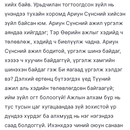
хийх байв. Урьдчилан тогтоогдсон зүйл нь
үнэндээ тухайн хоромд Ариун Сүнсний хийсэн
зүйл байсан юм. Ариун Сүнсний ажил үргэлж
аяндаа хийгддэг; Тэр Өөрийн ажлыг хэдийд ч
төлөвлөж, хэдийд ч биелүүлж чадна. Ариун
Сүнсний ажил бодитой, үргэлж шинэ байдаг,
хэзээ ч хуучин байдаггүй, үргэлж хамгийн
шинэхэн байдаг гэж Би яагаад үргэлж хэлдэг
вэ? Дэлхий ертөнц бүтээгдэх үед Түүний
ажил аль хэдийн төлөвлөгдсөн байгаагүй;
ийм зүйл огт болоогүй! Ажлын алхам бүр нь
тус тусын цаг хугацаандаа зүй зохистой үр
дүндээ хүрдэг ба алхмууд нь нэг нэгэндээ
саад болдоггүй. Ихэнхдээ чиний оюун санаан