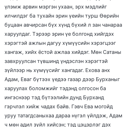
үлэмж арвин мэргэн ухаан, эрх мэдлийг
илчилдэг ба тухайн эрин үеийн турш Өөрийн
буцаан авчирсан бүх хүнд бүхий л зан чанараа
харуулдаг. Тэрээр эрин үе болгонд хийгдэх
хэрэгтэй ажлын дагуу хүмүүсийн хэрэгцээг
хангаж, хийх ёстой ажлаа хийдэг. Мөн Сатаны
завхруулсан түвшинд үндэслэн хэрэгтэй
зүйлээр нь хүмүүсийг хангадаг. Ехова анх
Адам, Еваг бүтээх үедээ газар дээр Бурханыг
харуулах боломжийг тэдэнд олгосон ба
ингэснээр тэд бүтээлийн дунд Бурханд
гэрчлэл хийж чадах байв. Гэвч Ева могойд
уруу татагдсаныхаа дараа нүгэл үйлдэж, Адам
ч мөн адил зүйл хийсэн; тэд цэцэрлэг дэх