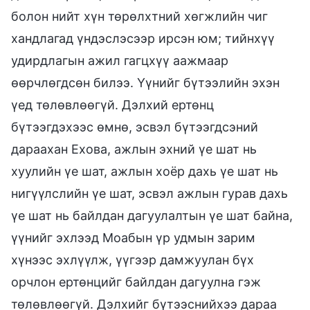
болон нийт хүн төрөлхтний хөгжлийн чиг
хандлагад үндэслэсээр ирсэн юм; тийнхүү
удирдлагын ажил гагцхүү аажмаар
өөрчлөгдсөн билээ. Үүнийг бүтээлийн эхэн
үед төлөвлөөгүй. Дэлхий ертөнц
бүтээгдэхээс өмнө, эсвэл бүтээгдсэний
дараахан Ехова, ажлын эхний үе шат нь
хуулийн үе шат, ажлын хоёр дахь үе шат нь
нигүүлслийн үе шат, эсвэл ажлын гурав дахь
үе шат нь байлдан дагуулалтын үе шат байна,
үүнийг эхлээд Моабын үр удмын зарим
хүнээс эхлүүлж, үүгээр дамжуулан бүх
орчлон ертөнцийг байлдан дагуулна гэж
төлөвлөөгүй. Дэлхийг бүтээснийхээ дараа