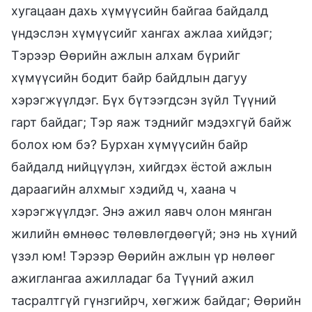
хугацаан дахь хүмүүсийн байгаа байдалд
үндэслэн хүмүүсийг хангах ажлаа хийдэг;
Тэрээр Өөрийн ажлын алхам бүрийг
хүмүүсийн бодит байр байдлын дагуу
хэрэгжүүлдэг. Бүх бүтээгдсэн зүйл Түүний
гарт байдаг; Тэр яаж тэднийг мэдэхгүй байж
болох юм бэ? Бурхан хүмүүсийн байр
байдалд нийцүүлэн, хийгдэх ёстой ажлын
дараагийн алхмыг хэдийд ч, хаана ч
хэрэгжүүлдэг. Энэ ажил яавч олон мянган
жилийн өмнөөс төлөвлөгдөөгүй; энэ нь хүний
үзэл юм! Тэрээр Өөрийн ажлын үр нөлөөг
ажиглангаа ажилладаг ба Түүний ажил
тасралтгүй гүнзгийрч, хөгжиж байдаг; Өөрийн