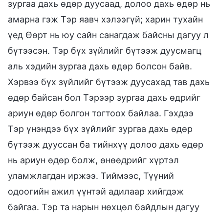
зургаа дахь өдөр дуусаад, долоо дахь өдөр нь
амарна гэж Тэр яавч хэлээгүй; харин тухайн
үед Өөрт нь юу сайн санагдаж байсны дагуу л
бүтээсэн. Тэр бүх зүйлийг бүтээж дуусмагц
аль хэдийн зургаа дахь өдөр болсон байв.
Хэрвээ бүх зүйлийг бүтээж дуусахад тав дахь
өдөр байсан бол Тэрээр зургаа дахь өдрийг
ариун өдөр болгон тогтоох байлаа. Гэхдээ
Тэр үнэндээ бүх зүйлийг зургаа дахь өдөр
бүтээж дууссан ба тийнхүү долоо дахь өдөр
нь ариун өдөр болж, өнөөдрийг хүртэл
уламжлагдан иржээ. Тиймээс, Түүний
одоогийн ажил үүнтэй адилаар хийгдэж
байгаа. Тэр та нарын нөхцөл байдлын дагуу