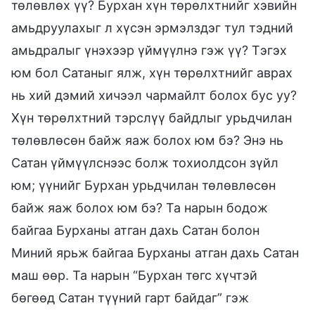
төлөвлөх үү? Бурхан хүн төрөлхтнийг хэвийн
амьдруулахыг л хүсэн эрмэлздэг тул тэдний
амьдралыг үнэхээр үймүүлнэ гэж үү? Тэгэх
юм бол Сатаныг ялж, хүн төрөлхтнийг аврах
нь хий дэмий хичээл чармайлт болох бус уу?
Хүн төрөлхтний тэрслүү байдлыг урьдчилан
төлөвлөсөн байж яаж болох юм бэ? Энэ нь
Сатан үймүүлснээс болж тохиолдсон зүйл
юм; үүнийг Бурхан урьдчилан төлөвлөсөн
байж яаж болох юм бэ? Та нарын бодож
байгаа Бурханы атган дахь Сатан болон
Миний ярьж байгаа Бурханы атган дахь Сатан
маш өөр. Та нарын “Бурхан төгс хүчтэй
бөгөөд Сатан түүний гарт байдаг” гэж