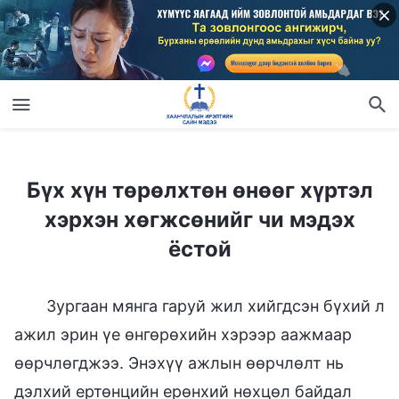
Бүх хүн төрөлхтөн өнөөг хүртэл хэрхэн хөгжсөнийг чи мэдэх ёстой
Бүх хүн төрөлхтөн өнөөг хүртэл
хэрхэн хөгжсөнийг чи мэдэх
ёстой
Зургаан мянга гаруй жил хийгдсэн бүхий л
ажил эрин үе өнгөрөхийн хэрээр аажмаар
өөрчлөгджээ. Энэхүү ажлын өөрчлөлт нь
дэлхий ертөнцийн ерөнхий нөхцөл байдал