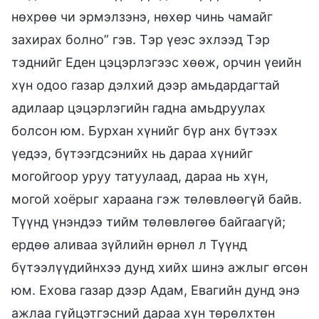
нөхрөө чи эрмэлзэнэ, нөхөр чинь чамайг
захирах болно” гэв. Тэр үеэс эхлээд Тэр
тэднийг Еден цэцэрлэгээс хөөж, орчин үеийн
хүн одоо газар дэлхий дээр амьдардагтай
адилаар цэцэрлэгийн гадна амьдруулах
болсон юм. Бурхан хүнийг бүр анх бүтээх
үедээ, бүтээгдсэнийх нь дараа хүнийг
могойгоор уруу татуулаад, дараа нь хүн,
могой хоёрыг хараана гэж төлөвлөөгүй байв.
Түүнд үнэндээ тийм төлөвлөгөө байгаагүй;
ердөө аливаа зүйлийн өрнөл л Түүнд
бүтээлүүдийнхээ дунд хийх шинэ ажлыг өгсөн
юм. Ехова газар дээр Адам, Евагийн дунд энэ
ажлаа гүйцэтгэсний дараа хүн төрөлхтөн