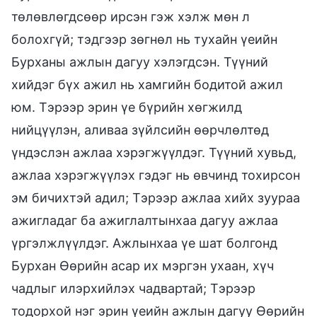
төлөвлөгдсөөр ирсэн гэж хэлж мөн л
болохгүй; тэдгээр зөгнөл нь тухайн үеийн
Бурханы ажлын дагуу хэлэгдсэн. Түүний
хийдэг бүх ажил нь хамгийн бодитой ажил
юм. Тэрээр эрин үе бүрийн хөгжилд
нийцүүлэн, аливаа зүйлсийн өөрчлөлтөд
үндэслэн ажлаа хэрэгжүүлдэг. Түүний хувьд,
ажлаа хэрэгжүүлэх гэдэг нь өвчинд тохирсон
эм бичихтэй адил; Тэрээр ажлаа хийх зуураа
ажигладаг ба ажиглалтынхаа дагуу ажлаа
үргэлжлүүлдэг. Ажлынхаа үе шат болгонд
Бурхан Өөрийн асар их мэргэн ухаан, хүч
чадлыг илэрхийлэх чадвартай; Тэрээр
тодорхой нэг эрин үеийн ажлын дагуу Өөрийн