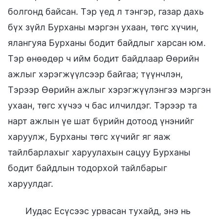
болгонд байсан. Тэр үед л тэнгэр, газар дахь
бүх зүйл Бурханы мэргэн ухаан, төгс хүчин,
ялангуяа Бурханы бодит байдлыг харсан юм.
Тэр өнөөдөр ч ийм бодит байдлаар Өөрийн
ажлыг хэрэгжүүлсээр байгаа; түүнчлэн,
Тэрээр Өөрийн ажлыг хэрэгжүүлэнгээ мэргэн
ухаан, төгс хүчээ ч бас илчилдэг. Тэрээр та
нарт ажлын үе шат бүрийн дотоод үнэнийг
харуулж, Бурханы төгс хүчийг яг яаж
тайлбарлахыг харуулахын сацуу Бурханы
бодит байдлын тодорхой тайлбарыг
харуулдаг.
Иудас Есүсээс урвасан тухайд, энэ нь