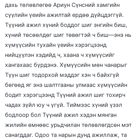
дахь төлөвлөгөө Ариун Сүнсний хамгийн
сүүлийн үеийн ажилтай ердөө дүйцдэггүй.
Түүний ажил хүний боддог шиг энгийн биш,
хүний төсөөлдөг шиг төвөгтэй ч биш—энэ нь
хүмүүсийн тухайн үеийн хэрэгцээнд
нийцүүлэн хэдийд ч, хаана ч хүмүүсийг
хангахаас бүрдэнэ. Хүмүүсийн мөн чанарыг
Түүн шиг тодорхой мэддэг хэн ч байхгүй
бөгөөд яг энэ шалтгааны улмаас хүмүүсийн
бодит хэрэгцээнд Түүний ажил шиг тохирч
чадах зүйл юу ч үгүй. Тиймээс хүний үзэл
бодлоор бол Түүний ажил хэдэн мянган
жилийн өмнөөс урьдчилан төлөвлөгдсөн мэт
санагддаг. Одоо та нарын дунд ажиллаж, та