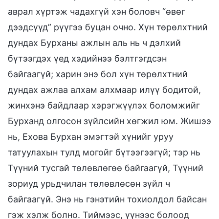
аврал хүртэж чадахгүй хэн боловч “өвөг
дээдсүүд” рүүгээ буцан очно. Хүн төрөлхтний
дундах Бурханы ажлын аль нь ч дэлхий
бүтээгдэх үед хэдийнээ бэлтгэгдсэн
байгаагүй; харин энэ бол хүн төрөлхтний
дундах ажлаа алхам алхмаар илүү бодитой,
жинхэнэ байдлаар хэрэгжүүлэх боломжийг
Бурханд олгосон зүйлсийн хөгжил юм. Жишээ
нь, Ехова Бурхан эмэгтэй хүнийг уруу
татуулахын тулд могойг бүтээгээгүй; тэр нь
Түүний тусгай төлөвлөгөө байгаагүй, Түүний
зориуд урьдчилан төлөвлөсөн зүйл ч
байгаагүй. Энэ нь гэнэтийн тохиолдол байсан
гэж хэлж болно. Тиймээс, үүнээс болоод