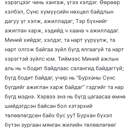
хэрэгцээг чинь хангаж, үгээ хэлдэг. Өөрөөр
хэлбэл, Сүнс хүмүүсийн нөхцөл байдлын
дагуу үг хэлж, ажилладаг; Тэр бүхнийг
ажиглан харж, хэдийд ч хаана ч ажилладаг.
Миний хийдэг, хэлдэг, та нарт үүрүүлж, та
нарт олгож байгаа зүйл бүгд ялгаагүй та нарт
хэрэгтэй зүйлс юм. Тиймээс Миний ажлын
аль нь ч бодит байдлаас салангид байдаггүй;
бүгд бодит байдаг, учир нь “Бурханы Сүнс
бүгдийг ажиглан харж байдаг” гэдгийг та нар
бүгд мэднэ. Хэрвээ энэ нь бүгд цагаасаа өмнө
шийдэгдсэн байсан бол хэтэрхий
төлөвлөгдсөн байх бус уу? Бурхан бүхэл
бүтэн зургаан мянган жилийн төлөвлөгөөг