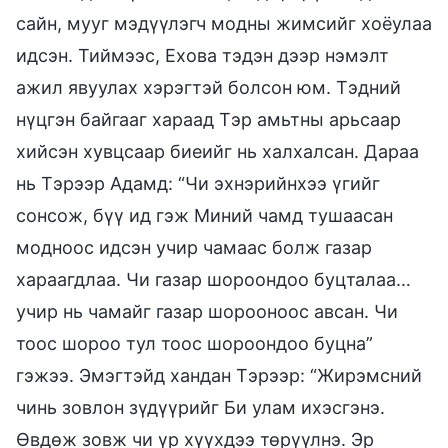
сайн, мууг мэдүүлэгч модны жимсийг хоёулаа
идсэн. Тиймээс, Ехова тэдэн дээр нэмэлт
ажил явуулах хэрэгтэй болсон юм. Тэдний
нүцгэн байгааг хараад Тэр амьтны арьсаар
хийсэн хувцсаар биеийг нь халхалсан. Дараа
нь Тэрээр Адамд: “Чи эхнэрийнхээ үгийг
сонсож, бүү ид гэж Миний чамд тушаасан
модноос идсэн учир чамаас болж газар
хараагдлаа. Чи газар шороондоо буцталаа…
учир нь чамайг газар шорооноос авсан. Чи
тоос шороо тул тоос шороондоо буцна”
гэжээ. Эмэгтэйд хандан Тэрээр: “Жирэмсний
чинь зовлон зүдүүрийг Би улам ихэсгэнэ.
Өвдөж зовж чи үр хүүхдээ төрүүлнэ. Эр