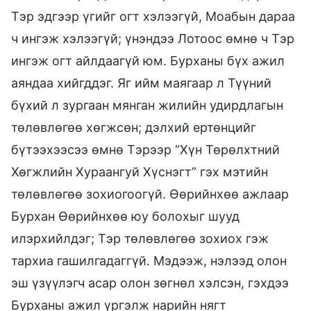
Тэр эдгээр үгийг огт хэлээгүй, Моабын дараа
ч ингэж хэлээгүй; үнэндээ Лотоос өмнө ч Тэр
ингэж огт айлдаагүй юм. Бурханы бүх ажил
аяндаа хийгддэг. Яг ийм маягаар л Түүний
бүхий л зургаан мянган жилийн удирдлагын
төлөвлөгөө хөгжсөн; дэлхий ертөнцийг
бүтээхээсээ өмнө Тэрээр “Хүн Төрөлхтний
Хөгжлийн Хураангуй Хүснэгт” гэх мэтийн
төлөвлөгөө зохиогоогүй. Өөрийнхөө ажлаар
Бурхан Өөрийнхөө юу болохыг шууд
илэрхийлдэг; Тэр төлөвлөгөө зохиох гэж
тархиа гашилгадаггүй. Мэдээж, нэлээд олон
эш үзүүлэгч асар олон зөгнөл хэлсэн, гэхдээ
Бурханы ажил үргэлж нарийн нягт