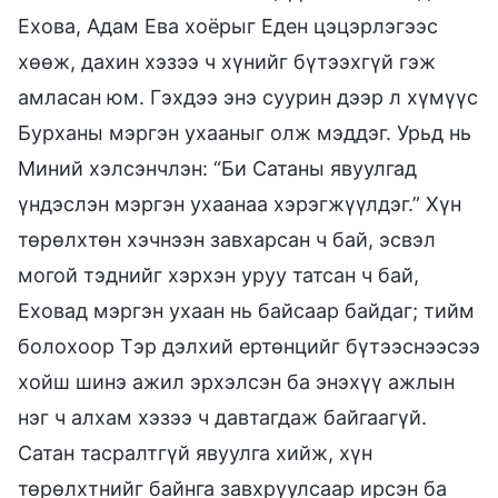
Ехова, Адам Ева хоёрыг Еден цэцэрлэгээс
хөөж, дахин хэзээ ч хүнийг бүтээхгүй гэж
амласан юм. Гэхдээ энэ суурин дээр л хүмүүс
Бурханы мэргэн ухааныг олж мэддэг. Урьд нь
Миний хэлсэнчлэн: “Би Сатаны явуулгад
үндэслэн мэргэн ухаанаа хэрэгжүүлдэг.” Хүн
төрөлхтөн хэчнээн завхарсан ч бай, эсвэл
могой тэднийг хэрхэн уруу татсан ч бай,
Еховад мэргэн ухаан нь байсаар байдаг; тийм
болохоор Тэр дэлхий ертөнцийг бүтээснээсээ
хойш шинэ ажил эрхэлсэн ба энэхүү ажлын
нэг ч алхам хэзээ ч давтагдаж байгаагүй.
Сатан тасралтгүй явуулга хийж, хүн
төрөлхтнийг байнга завхруулсаар ирсэн ба