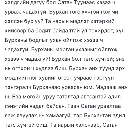
хэлдгийн дагуу бол Сатан Түүнээс хэзээ ч
урваж чадахгүй. Бурхан төгс хүчтэй гэж чи
хэлсэн бус уу? Та нарын мэдлэг хэтэрхий
хийсвэр ба бодит байдалтай үл тохирдог; хүн
Бурханы бодлыг ухан ойлгож хэзээ ч
чадахгүй, Бурханы мэргэн ухааныг ойлгож
хэзээ ч чадахгүй! Бурхан бол төгс хүчтэй; энэ
нь огтхон ч худлаа биш. Бурхан анх түүнд эрх
мэдлийн нэг хувийг өгсөн учраас тэргүүн
тэнгэрэлч Бурханаас урвасан юм. Мэдээж энэ
нь Ева могойн уруу таталтад автсантай адил
гэнэтийн явдал байсан. Гэвч Сатан урвалтаа
яаж явуулах нь хамаагүй, тэр Бурхантай адил
төгс хүчтэй биш. Та нарын хэлснээр, Сатан