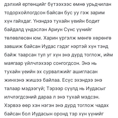
дэлхий ертөнцийг бүтээхээс өмнө урьдчилан
тодорхойлогдсон байсан бус уу гэж зарим
хүн гайхдаг. Үнэндээ тухайн үеийн бодит
байдалд үндэслэн Ариун Сүнс үүнийг
төлөвлөсөн юм. Харин үргэлж мөнгө хөрөнгө
завшиж байсан Иудас гэдэг нэртэй хүн тэнд
байж таарсан тул уг хүн энэ дүрд тоглож, ийм
маягаар үйлчлэхээр сонгогдсон. Энэ нь
тухайн үеийн эх сурвалжийг ашигласан
жинхэнэ жишээ байлаа. Есүс эхэндээ энэ
талаар мэдээгүй; Тэрээр сүүлд нь Иудасыг
илчлэгдсэний дараа л энэ тухай мэдсэн.
Хэрвээ өөр хэн нэгэн энэ дүрд тоглож чадах
байсан бол Иудасын оронд тэр хүн үүнийг