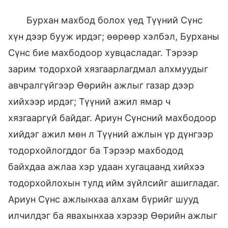
Бурхан махбод болох үед Түүний Сүнс
хүн дээр бууж ирдэг; өөрөөр хэлбэл, Бурханы
Сүнс бие махбодоор хувцасладаг. Тэрээр
зарим тодорхой хязгаарлагдмал алхмуудыг
авчралгүйгээр Өөрийн ажлыг газар дээр
хийхээр ирдэг; Түүний ажил ямар ч
хязгааргүй байдаг. Ариун Сүнсний махбодоор
хийдэг ажил мөн л Түүний ажлын үр дүнгээр
тодорхойлогддог ба Тэрээр махбодод
байхдаа ажлаа хэр удаан хугацаанд хийхээ
тодорхойлохын тулд ийм зүйлсийг ашигладаг.
Ариун Сүнс ажлынхаа алхам бүрийг шууд
илчилдэг ба явахынхаа хэрээр Өөрийн ажлыг