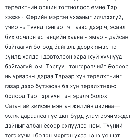
төрөлхтний оршин тогтнолоос өмнө Тэр
хэзээ ч Өөрийн мэргэн ухааныг илчлээгүй,
учир нь Түүнд тэнгэрт ч, газар дээр ч, эсвэл
бүх орчлон ертөнцийн хаана ч ямар ч дайсан
байгаагүй бөгөөд байгаль дээрх ямар нэг
зүйлд халдан довтолсон харанхуй хүчнүүд
байгаагүй юм. Тэргүүн тэнгэрэлчийг Өөрөөс
нь урвасны дараа Тэрээр хүн төрөлхтнийг
газар дээр бүтээсэн ба хүн төрөлхтнөөс
болоод Тэр тэргүүн тэнгэрэлч болох
Сатантай хийсэн мянган жилийн дайнаа—
ээлж дараалсан үе шат бүрд улам эрчимждэг
дайныг албан ёсоор эхлүүлсэн юм. Түүний
төгс хүчин болон мэргэн ухаан энэ үе шат