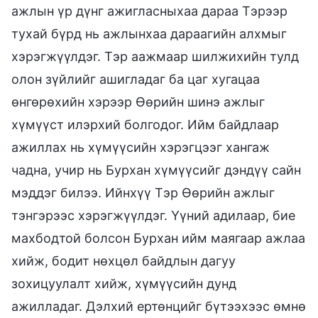
ажлын үр дүнг ажигласныхаа дараа Тэрээр
тухай бүрд нь ажлынхаа дараагийн алхмыг
хэрэгжүүлдэг. Тэр аажмаар шилжихийн тулд
олон зүйлийг ашигладаг ба цаг хугацаа
өнгөрөхийн хэрээр Өөрийн шинэ ажлыг
хүмүүст илэрхий болгодог. Ийм байдлаар
ажиллах нь хүмүүсийн хэрэгцээг хангаж
чадна, учир нь Бурхан хүмүүсийг дэндүү сайн
мэддэг билээ. Ийнхүү Тэр Өөрийн ажлыг
тэнгэрээс хэрэгжүүлдэг. Үүний адилаар, бие
махбодтой болсон Бурхан ийм маягаар ажлаа
хийж, бодит нөхцөл байдлын дагуу
зохицуулалт хийж, хүмүүсийн дунд
ажилладаг. Дэлхий ертөнцийг бүтээхээс өмнө