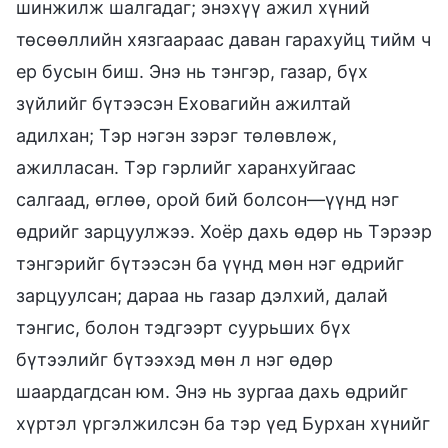
шинжилж шалгадаг; энэхүү ажил хүний
төсөөллийн хязгаараас даван гарахуйц тийм ч
ер бусын биш. Энэ нь тэнгэр, газар, бүх
зүйлийг бүтээсэн Еховагийн ажилтай
адилхан; Тэр нэгэн зэрэг төлөвлөж,
ажилласан. Тэр гэрлийг харанхуйгаас
салгаад, өглөө, орой бий болсон—үүнд нэг
өдрийг зарцуулжээ. Хоёр дахь өдөр нь Тэрээр
тэнгэрийг бүтээсэн ба үүнд мөн нэг өдрийг
зарцуулсан; дараа нь газар дэлхий, далай
тэнгис, болон тэдгээрт суурьших бүх
бүтээлийг бүтээхэд мөн л нэг өдөр
шаардагдсан юм. Энэ нь зургаа дахь өдрийг
хүртэл үргэлжилсэн ба тэр үед Бурхан хүнийг