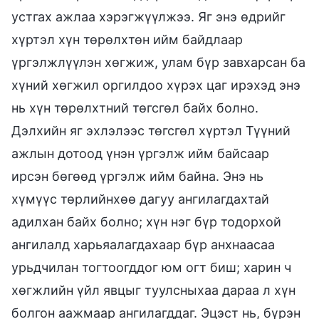
устгах ажлаа хэрэгжүүлжээ. Яг энэ өдрийг
хүртэл хүн төрөлхтөн ийм байдлаар
үргэлжлүүлэн хөгжиж, улам бүр завхарсан ба
хүний хөгжил оргилдоо хүрэх цаг ирэхэд энэ
нь хүн төрөлхтний төгсгөл байх болно.
Дэлхийн яг эхлэлээс төгсгөл хүртэл Түүний
ажлын дотоод үнэн үргэлж ийм байсаар
ирсэн бөгөөд үргэлж ийм байна. Энэ нь
хүмүүс төрлийнхөө дагуу ангилагдахтай
адилхан байх болно; хүн нэг бүр тодорхой
ангилалд харьяалагдахаар бүр анхнаасаа
урьдчилан тогтоогддог юм огт биш; харин ч
хөгжлийн үйл явцыг туулсныхаа дараа л хүн
болгон аажмаар ангилагддаг. Эцэст нь, бүрэн