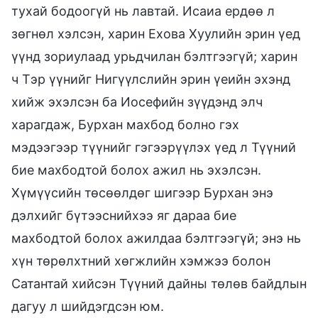
тухай бодоогүй нь лавтай. Исаиа ердөө л
зөгнөл хэлсэн, харин Ехова Хуулийн эрин үед
үүнд зориулаад урьдчилан бэлтгээгүй; харин
ч Тэр үүнийг Нигүүлслийн эрин үеийн эхэнд
хийж эхэлсэн ба Иосефийн зүүдэнд элч
харагдаж, Бурхан махбод болно гэх
мэдээгээр түүнийг гэгээрүүлэх үед л Түүний
бие махбодтой болох ажил нь эхэлсэн.
Хүмүүсийн төсөөлдөг шигээр Бурхан энэ
дэлхийг бүтээснийхээ яг дараа бие
махбодтой болох ажилдаа бэлтгээгүй; энэ нь
хүн төрөлхтний хөгжлийн хэмжээ болон
Сатантай хийсэн Түүний дайны төлөв байдлын
дагуу л шийдэгдсэн юм.