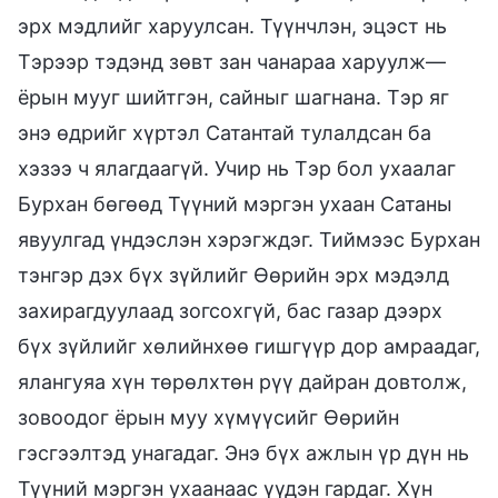
эрх мэдлийг харуулсан. Түүнчлэн, эцэст нь
Тэрээр тэдэнд зөвт зан чанараа харуулж—
ёрын мууг шийтгэн, сайныг шагнана. Тэр яг
энэ өдрийг хүртэл Сатантай тулалдсан ба
хэзээ ч ялагдаагүй. Учир нь Тэр бол ухаалаг
Бурхан бөгөөд Түүний мэргэн ухаан Сатаны
явуулгад үндэслэн хэрэгждэг. Тиймээс Бурхан
тэнгэр дэх бүх зүйлийг Өөрийн эрх мэдэлд
захирагдуулаад зогсохгүй, бас газар дээрх
бүх зүйлийг хөлийнхөө гишгүүр дор амраадаг,
ялангуяа хүн төрөлхтөн рүү дайран довтолж,
зовоодог ёрын муу хүмүүсийг Өөрийн
гэсгээлтэд унагадаг. Энэ бүх ажлын үр дүн нь
Түүний мэргэн ухаанаас үүдэн гардаг. Хүн