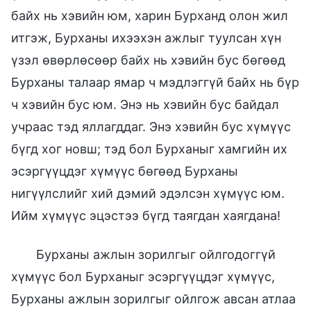
байх нь хэвийн юм, харин Бурханд олон жил
итгэж, Бурханы ихээхэн ажлыг туулсан хүн
үзэл өвөрлөсөөр байх нь хэвийн бус бөгөөд
Бурханы талаар ямар ч мэдлэггүй байх нь бүр
ч хэвийн бус юм. Энэ нь хэвийн бус байдал
учраас тэд яллагддаг. Энэ хэвийн бус хүмүүс
бүгд хог новш; тэд бол Бурханыг хамгийн их
эсэргүүцдэг хүмүүс бөгөөд Бурханы
нигүүлслийг хий дэмий эдэлсэн хүмүүс юм.
Ийм хүмүүс эцэстээ бүгд таягдан хаягдана!
Бурханы ажлын зорилгыг ойлгодоггүй
хүмүүс бол Бурханыг эсэргүүцдэг хүмүүс,
Бурханы ажлын зорилгыг ойлгож авсан атлаа