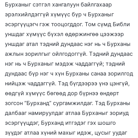
Бурханыг сэтгэл хангалуун байлгахаар
эрэлхийлдэггүй хүмүүс бүр ч Бурханыг
эсэргүүцэгч гэж тооцогддог. Том сүмд Библи
уншдаг хүмүүс бүхэл өдөржингөө цээжээр
уншдаг атал тэдний дундаас нэг нь ч Бурханы
ажлын зорилгыг ойлгодоггүй. Тэдний дундаас
нэг нь ч Бурханыг мэдэж чаддаггүй; тэдний
дундаас бүр нэг ч хүн Бурханы санаа зорилгод
нийцэж чаддаггүй. Тэд бүгдээрээ үнэ цэнгүй,
өөдгүй хүмүүс бөгөөд дор бүрнээ өндөрт
зогсон “Бурханд” сургамжилдаг. Тэд Бурханы
далбааг намируулдаг атлаа Бурханыг зориуд
эсэргүүцдэг, Бурханд итгэдэг гэх шошго
зүүдэг атлаа хүний махыг идэж, цусыг уудаг