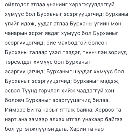
ойлгодог атлаа үнэнийг хэрэгжүүлдэггүй
хүмүүс бол Бурханыг эсэргүүцэгчид; Бурханы
үгийг идэж, уудаг атлаа Бурханы үгийн мөн
чанарын эсрэг явдаг хүмүүс бол Бурханыг
эсэргүүцэгчид; бие махбодтой болсон
Бурханы талаар үзэл тээдэг, түүнчлэн зориуд
тэрсэлдэг хүмүүс бол Бурханыг
эсэргүүцэгчид; Бурханыг шүүдэг хүмүүс бол
Бурханыг эсэргүүцэгчид; Бурханыг мэдэж,
эсвэл Түүнд гэрчлэл хийж чаддаггүй хэн
боловч Бурханыг эсэргүүцэгчид билээ.
Иймээс Би та нарыг ятгаж байна: Хэрвээ та
нарт энэ замаар алхах итгэл үнэхээр байгаа
бол үргэлжлүүлэн дага. Харин та нар