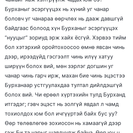
Бурханыг эсэргүүцэх нь хүний уг чанар
боловч уг чанараа өөрчлөх нь дааж давшгүй
байдгаас болоод хүн Бурханыг эсэргүүцэх
“нууцыг” зориуд эрж хайх ёсгүй. Хэрвээ тийм
бол хэтэрхий оройтохоосоо өмнө явсан чинь
дээр, ирээдүйд гэсгээлт чинь илүү хатуу
ширүүн болох вий, мөн зэрлэг догшин уг
чанар чинь гарч ирж, махан бие чинь эцэстээ
Бурханаар устгуулахдаа тултал дийлдэшгүй
болох вий. Чи ерөөл хүртэхийн тулд Бурханд
итгэдэг; гэвч эцэст нь золгүй явдал л чамд
тохиолдох юм бол ичгүүртэй байх бус уу?
Өөр төлөвлөгөө зохиосон нь хамаагүй дээр
гэж Би та нарыг шавдуулж байна. Өөр юу ч