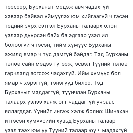
тээсээр, Бурханыг мэдэж авч чадахгүй
хэвээр байвал үймүүлэх юм хийгээгүй ч гэсэн
тэдний зүрх сэтгэл Бурханы талаарх олон
үзлээр дүүрсэн байх ба эдгээр үзэл ил
болоогүй ч гэсэн, тийм хүмүүс Бурханы
ажилд ямар ч тус дэмгүй байдаг. Тэд Бурханы
төлөө сайн мэдээ түгээж, эсвэл Түүний төлөө
гэрчлэлд зогсож чадахгүй. Ийм хүмүүс бол
ямар ч хэрэггүй, тэнэгүүд билээ. Тэд
Бурханыг мэддэггүй, түүнчлэн Бурханы
талаарх үзлээ хаяж огт чаддаггүй учраас
яллагддаг. Үүнийг ингэж хэлж болно: Шинэхэн
итгэсэн хүмүүсийн хувьд Бурханы талаар
үзэл тээх юм уу Түүний талаар юу ч мэдэхгүй