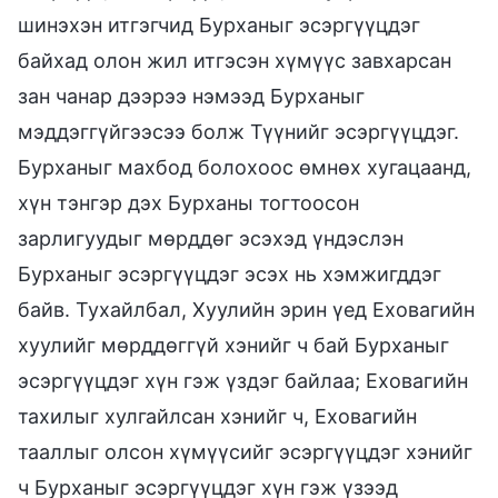
шинэхэн итгэгчид Бурханыг эсэргүүцдэг
байхад олон жил итгэсэн хүмүүс завхарсан
зан чанар дээрээ нэмээд Бурханыг
мэддэггүйгээсээ болж Түүнийг эсэргүүцдэг.
Бурханыг махбод болохоос өмнөх хугацаанд,
хүн тэнгэр дэх Бурханы тогтоосон
зарлигуудыг мөрддөг эсэхэд үндэслэн
Бурханыг эсэргүүцдэг эсэх нь хэмжигддэг
байв. Тухайлбал, Хуулийн эрин үед Еховагийн
хуулийг мөрддөггүй хэнийг ч бай Бурханыг
эсэргүүцдэг хүн гэж үздэг байлаа; Еховагийн
тахилыг хулгайлсан хэнийг ч, Еховагийн
тааллыг олсон хүмүүсийг эсэргүүцдэг хэнийг
ч Бурханыг эсэргүүцдэг хүн гэж үзээд