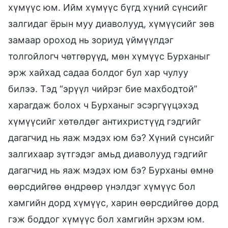
хүмүүс юм. Ийм хүмүүс бүгд хүний сүнсийг
залгидаг ёрын муу диаволууд, хүмүүсийг зөв
замаар ороход нь зориуд үймүүлдэг
толгойлогч чөтгөрүүд, мөн хүмүүс Бурханыг
эрж хайхад садаа болдог бул хар чулуу
билээ. Тэд “эрүүл чийрэг бие махбодтой”
харагдаж болох ч Бурханыг эсэргүүцэхэд
хүмүүсийг хөтөлдөг антихристүүд гэдгийг
дагагчид нь яаж мэдэх юм бэ? Хүний сүнсийг
залгихаар зүтгэдэг амьд диаволууд гэдгийг
дагагчид нь яаж мэдэх юм бэ? Бурханы өмнө
өөрсдийгөө өндрөөр үнэлдэг хүмүүс бол
хамгийн дорд хүмүүс, харин өөрсдийгөө дорд
гэж боддог хүмүүс бол хамгийн эрхэм юм.