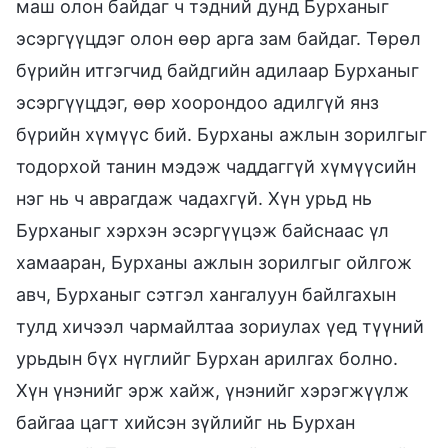
маш олон байдаг ч тэдний дунд Бурханыг
эсэргүүцдэг олон өөр арга зам байдаг. Төрөл
бүрийн итгэгчид байдгийн адилаар Бурханыг
эсэргүүцдэг, өөр хоорондоо адилгүй янз
бүрийн хүмүүс бий. Бурханы ажлын зорилгыг
тодорхой танин мэдэж чаддаггүй хүмүүсийн
нэг нь ч аврагдаж чадахгүй. Хүн урьд нь
Бурханыг хэрхэн эсэргүүцэж байснаас үл
хамааран, Бурханы ажлын зорилгыг ойлгож
авч, Бурханыг сэтгэл хангалуун байлгахын
тулд хичээл чармайлтаа зориулах үед түүний
урьдын бүх нүглийг Бурхан арилгах болно.
Хүн үнэнийг эрж хайж, үнэнийг хэрэгжүүлж
байгаа цагт хийсэн зүйлийг нь Бурхан