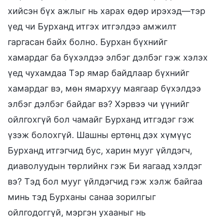
хийсэн бүх ажлыг нь харах өдөр ирэхэд—тэр
үед чи Бурханд итгэх итгэлдээ амжилт
гаргасан байх болно. Бурхан бүхнийг
хамардаг ба бүхэлдээ элбэг дэлбэг гэж хэлэх
үед чухамдаа Тэр ямар байдлаар бүхнийг
хамардаг вэ, мөн ямархуу маягаар бүхэлдээ
элбэг дэлбэг байдаг вэ? Хэрвээ чи үүнийг
ойлгохгүй бол чамайг Бурханд итгэдэг гэж
үзэж болохгүй. Шашны ертөнц дэх хүмүүс
Бурханд итгэгчид бус, харин мууг үйлдэгч,
диаволуудын төрлийнх гэж Би яагаад хэлдэг
вэ? Тэд бол мууг үйлдэгчид гэж хэлж байгаа
минь тэд Бурханы санаа зорилгыг
ойлгодоггүй, мэргэн ухааныг нь