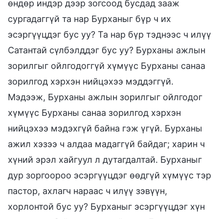
өндөр индэр дээр зогсоод бусдад зааж
сургадаггүй та нар Бурханыг бүр ч их
эсэргүүцдэг бус уу? Та нар бүр тэднээс ч илүү
Сатантай сүлбэлддэг бус уу? Бурханы ажлын
зорилгыг ойлгодоггүй хүмүүс Бурханы санаа
зорилгод хэрхэн нийцэхээ мэддэггүй.
Мэдээж, Бурханы ажлын зорилгыг ойлгодог
хүмүүс Бурханы санаа зорилгод хэрхэн
нийцэхээ мэдэхгүй байна гэж үгүй. Бурханы
ажил хэзээ ч алдаа мадаггүй байдаг; харин ч
хүний эрэл хайгуул л дутагдалтай. Бурханыг
дур зоргоороо эсэргүүцдэг өөдгүй хүмүүс тэр
пастор, ахлагч нараас ч илүү зэвүүн,
хорлонтой бус уу? Бурханыг эсэргүүцдэг хүн