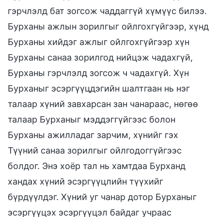
гэрчлэлд бат зогсож чаддаггүй хүмүүс билээ.
Бурханы ажлын зорилгыг ойлгохгүйгээр, хүнд
Бурханы хийдэг ажлыг ойлгохгүйгээр хүн
Бурханы санаа зорилгод нийцэж чадахгүй,
Бурханы гэрчлэлд зогсож ч чадахгүй. Хүн
Бурханыг эсэргүүцдэгийн шалтгаан нь нэг
талаар хүний завхарсан зан чанараас, нөгөө
талаар Бурханыг мэддэггүйгээс болон
Бурханы ажилладаг зарчим, хүнийг гэх
Түүний санаа зорилгыг ойлгодоггүйгээс
болдог. Энэ хоёр тал нь хамтдаа Бурханд
хандах хүний эсэргүүцлийн түүхийг
бүрдүүлдэг. Хүний уг чанар дотор Бурханыг
эсэргүүцэх эсэргүүцэл байдаг учраас