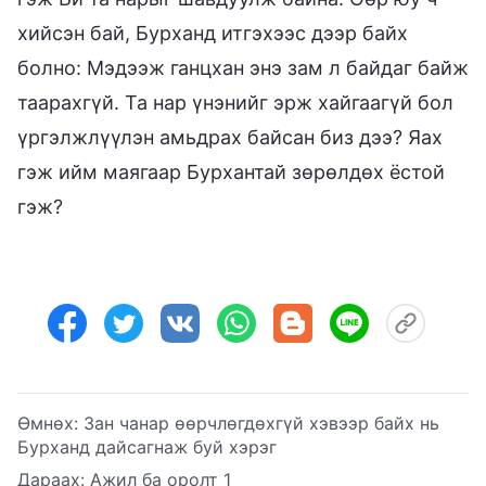
хийсэн бай, Бурханд итгэхээс дээр байх
болно: Мэдээж ганцхан энэ зам л байдаг байж
таарахгүй. Та нар үнэнийг эрж хайгаагүй бол
үргэлжлүүлэн амьдрах байсан биз дээ? Яах
гэж ийм маягаар Бурхантай зөрөлдөх ёстой
гэж?
Өмнөх:
Зан чанар өөрчлөгдөхгүй хэвээр байх нь
Бурханд дайсагнаж буй хэрэг
Дараах:
Ажил ба оролт 1