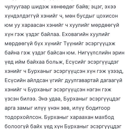
чулуугаар шидэж хөнөөдөг байв; эцэг, эхээ
хүндэлдэггүй хэнийг ч, мөн бусдыг цохисон
юм уу хараасан хэнийг ч хуулийг мөрдөөгүй
хүн гэж үздэг байлаа. Еховагийн хуулийг
мөрдөөгүй бүх хүнийг Түүнийг эсэргүүцэж
байна гэж үздэг байсан юм. Нигүүлслийн эрин
үед ийм байхаа больж, Есүсийг эсэргүүцдэг
хэнийг ч Бурханыг эсэргүүцсэн хүн гэж үзээд,
Есүсийн айлдсан үгийг дуулгавартай дагаагүй
хэнийг ч Бурханыг эсэргүүцсэн нэгэн гэж
үзсэн билээ. Энэ удаа, Бурханыг эсэргүүцдэг
арга замыг илүү үнэн зөв, илүү бодитоор
тодорхойлсон. Бурханыг хараахан махбод
болоогүй байх үед хүн Бурханыг эсэргүүцдэг