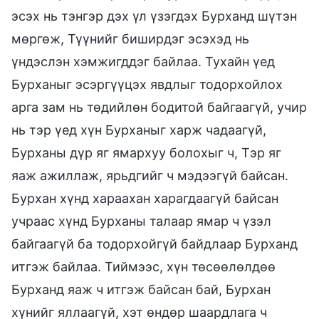
эсэх нь тэнгэр дэх үл үзэгдэх Бурханд шүтэн
мөргөж, Түүнийг биширдэг эсэхэд нь
үндэслэн хэмжигддэг байлаа. Тухайн үед
Бурханыг эсэргүүцэх явдлыг тодорхойлох
арга зам нь төдийлөн бодитой байгаагүй, учир
нь тэр үед хүн Бурханыг харж чадаагүй,
Бурханы дүр яг ямархуу болохыг ч, Тэр яг
яаж ажиллаж, ярьдгийг ч мэдээгүй байсан.
Бурхан хүнд хараахан харагдаагүй байсан
учраас хүнд Бурханы талаар ямар ч үзэл
байгаагүй ба тодорхойгүй байдлаар Бурханд
итгэж байлаа. Тиймээс, хүн төсөөлөлдөө
Бурханд яаж ч итгэж байсан бай, Бурхан
хүнийг яллаагүй, хэт өндөр шаардлага ч