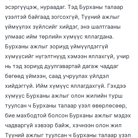
эсэргүүцэж, нураадаг. Тэд Бурханы талаар
үзэлтэй байгаад зогсохгүй, Түүний ажлыг
үймүүлэх зүйлсийг хийдэг, энэ шалтгааны
улмаас ийм төрлийн хүмүүс яллагдана.
Бурханы ажлыг зориуд үймүүлдэггүй
хүмүүсийг нүгэлтнүүд хэмээн яллахгүй, учир
нь тэд зориуд дуулгавартай дагаж чаддаг
бөгөөд үймээн, саад учруулах үйлдэл
хийдэггүй. Ийм хүмүүс яллагдахгүй. Гэхдээ
хүмүүс Бурханы ажлыг олон жилийн турш
туулсан ч Бурханы талаар үзэл өвөрлөсөөр,
бие махбодтой болсон Бурханы ажлыг мэдэх
чадваргүй хэвээр байж, хэчнээн олон жил
Түүний ажлыг туулсан ч Бурханы талаар үзэл