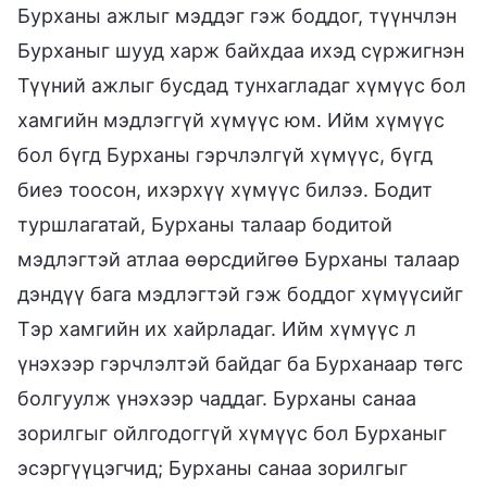
Бурханы ажлыг мэддэг гэж боддог, түүнчлэн
Бурханыг шууд харж байхдаа ихэд сүржигнэн
Түүний ажлыг бусдад тунхагладаг хүмүүс бол
хамгийн мэдлэггүй хүмүүс юм. Ийм хүмүүс
бол бүгд Бурханы гэрчлэлгүй хүмүүс, бүгд
биеэ тоосон, ихэрхүү хүмүүс билээ. Бодит
туршлагатай, Бурханы талаар бодитой
мэдлэгтэй атлаа өөрсдийгөө Бурханы талаар
дэндүү бага мэдлэгтэй гэж боддог хүмүүсийг
Тэр хамгийн их хайрладаг. Ийм хүмүүс л
үнэхээр гэрчлэлтэй байдаг ба Бурханаар төгс
болгуулж үнэхээр чаддаг. Бурханы санаа
зорилгыг ойлгодоггүй хүмүүс бол Бурханыг
эсэргүүцэгчид; Бурханы санаа зорилгыг