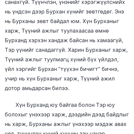
санахгүй. Түүнчлэн, үнэнийг хэрэгжүүлснийх
нь үндсэн дээр Бурхан хүнийг зөвтгөдөг. Энэ
нь Бурханы зөвт байдал юм. Хүн Бурханыг
харж, Түүний ажлыг туулахаасаа өмнө
Бурханд хэрхэн хандаж байсан нь хамаагүй,
Тэр үүнийг санадаггүй. Харин Бурханыг харж,
Түүний ажлыг туулмагц хүний бүх үйлдэл,
үйл хэргийг Бурхан “түүхэн бичигт” бичнэ,
учир нь хүн Бурханыг харж, Түүний ажил
дотор амьдарсан билээ.
Хүн Бурханд юу байгаа болон Тэр юу
болохыг үнэхээр харж, дээдийн дээд байдлыг
нь харж, Бурханы ажлыг үнэхээр мэдэж авах
үед, түүнчлэн хүний хуучин зан чанар