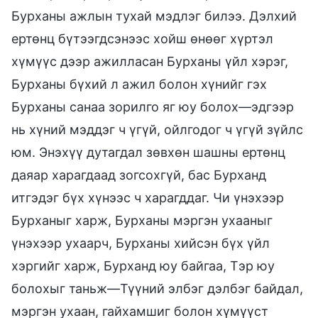
Бурханы ажлын тухай мэдлэг билээ. Дэлхий
ертөнц бүтээгдсэнээс хойш өнөөг хүртэл
хүмүүс дээр ажилласан Бурханы үйл хэрэг,
Бурханы бүхий л ажил болон хүнийг гэх
Бурханы санаа зорилго яг юу болох—эдгээр
нь хүний мэддэг ч үгүй, ойлгодог ч үгүй зүйлс
юм. Энэхүү дутагдал зөвхөн шашны ертөнц
даяар харагдаад зогсохгүй, бас Бурханд
итгэдэг бүх хүнээс ч харагддаг. Чи үнэхээр
Бурханыг харж, Бурханы мэргэн ухааныг
үнэхээр ухаарч, Бурханы хийсэн бүх үйл
хэргийг харж, Бурханд юу байгаа, Тэр юу
болохыг таньж—Түүний элбэг дэлбэг байдал,
мэргэн ухаан, гайхамшиг болон хүмүүст