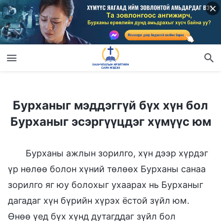
Бурханыг мэддэггүй бүх хүн бол Бурханыг эсэргүүцдэг хүмүүс юм
Бурханыг мэддэггүй бүх хүн бол
Бурханыг эсэргүүцдэг хүмүүс юм
Бурханы ажлын зорилго, хүн дээр хүрдэг
үр нөлөө болон хүний төлөөх Бурханы санаа
зорилго яг юу болохыг ухаарах нь Бурханыг
дагадаг хүн бүрийн хүрэх ёстой зүйл юм.
Өнөө үед бүх хүнд дутагддаг зүйл бол