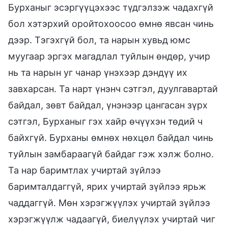
Бурханыг эсэргүүцэхээс түдгэлзэж чадахгүй
бол хэтэрхий оройтохоосоо өмнө явсан чинь
дээр. Тэгэхгүй бол, та нарын хувьд юмс
муугаар эргэх магадлал туйлын өндөр, учир
нь та нарын уг чанар үнэхээр дэндүү их
завхарсан. Та нарт үнэнч сэтгэл, дуулгавартай
байдал, зөвт байдал, үнэнээр цангасан зүрх
сэтгэл, Бурханыг гэх хайр өчүүхэн төдий ч
байхгүй. Бурханы өмнөх нөхцөл байдал чинь
туйлын замбараагүй байдаг гэж хэлж болно.
Та нар баримтлах учиртай зүйлээ
баримталдаггүй, ярих учиртай зүйлээ ярьж
чаддаггүй. Мөн хэрэгжүүлэх учиртай зүйлээ
хэрэгжүүлж чадаагүй, биелүүлэх учиртай чиг