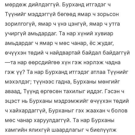
мөрдөж дийлдэггүй. Бурханд итгэдэг ч
Түүнийг мэддэггүй бөгөөд ямар ч зорьсон
зорилгогүй, ямар ч үнэ цэнгүй, ямар ч утга
учиргүй амьдардаг. Та нар хүний хувиар
амьдардаг ч ямар ч мөс чанар, ёс жудаг,
өчүүхэн төдий ч найдвартай байдал байдаггүй
—та нар өөрсдийгөө хүн гэж нэрлэж чадна
гэж үү? Та нар Бурханд итгэдэг атлаа Түүнийг
мэхэлдэг; түүнээс гадна, Бурханы мөнгийг
аваад, Түүнд өргөсөн тахилыг иддэг. Гэсэн ч
эцэст нь Бурханы мэдрэмжийг өчүүхэн төдий
ч хайхардаггүй, Бурханыг гэх жаахан ч болов
мөс чанар харуулдаггүй. Та нар Бурханы
хамгийн ялихгүй шаардлагыг ч биелүүлж