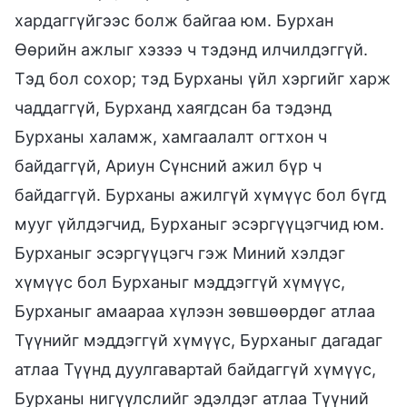
хардаггүйгээс болж байгаа юм. Бурхан
Өөрийн ажлыг хэзээ ч тэдэнд илчилдэггүй.
Тэд бол сохор; тэд Бурханы үйл хэргийг харж
чаддаггүй, Бурханд хаягдсан ба тэдэнд
Бурханы халамж, хамгаалалт огтхон ч
байдаггүй, Ариун Сүнсний ажил бүр ч
байдаггүй. Бурханы ажилгүй хүмүүс бол бүгд
мууг үйлдэгчид, Бурханыг эсэргүүцэгчид юм.
Бурханыг эсэргүүцэгч гэж Миний хэлдэг
хүмүүс бол Бурханыг мэддэггүй хүмүүс,
Бурханыг амаараа хүлээн зөвшөөрдөг атлаа
Түүнийг мэддэггүй хүмүүс, Бурханыг дагадаг
атлаа Түүнд дуулгавартай байдаггүй хүмүүс,
Бурханы нигүүлслийг эдэлдэг атлаа Түүний