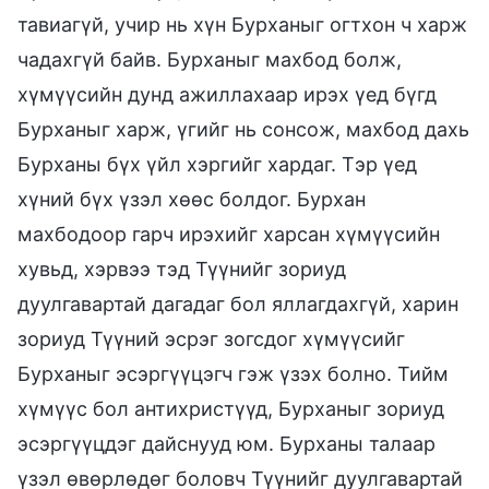
тавиагүй, учир нь хүн Бурханыг огтхон ч харж
чадахгүй байв. Бурханыг махбод болж,
хүмүүсийн дунд ажиллахаар ирэх үед бүгд
Бурханыг харж, үгийг нь сонсож, махбод дахь
Бурханы бүх үйл хэргийг хардаг. Тэр үед
хүний бүх үзэл хөөс болдог. Бурхан
махбодоор гарч ирэхийг харсан хүмүүсийн
хувьд, хэрвээ тэд Түүнийг зориуд
дуулгавартай дагадаг бол яллагдахгүй, харин
зориуд Түүний эсрэг зогсдог хүмүүсийг
Бурханыг эсэргүүцэгч гэж үзэх болно. Тийм
хүмүүс бол антихристүүд, Бурханыг зориуд
эсэргүүцдэг дайснууд юм. Бурханы талаар
үзэл өвөрлөдөг боловч Түүнийг дуулгавартай