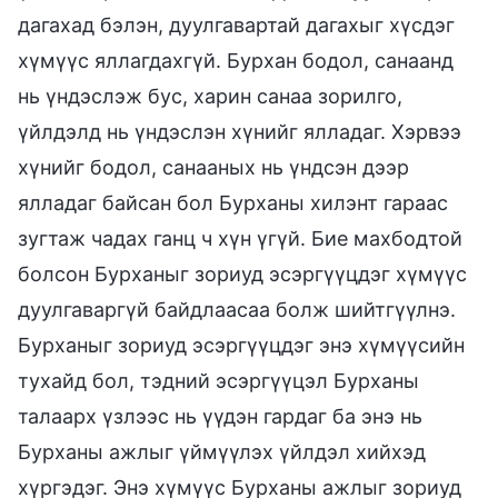
дагахад бэлэн, дуулгавартай дагахыг хүсдэг
хүмүүс яллагдахгүй. Бурхан бодол, санаанд
нь үндэслэж бус, харин санаа зорилго,
үйлдэлд нь үндэслэн хүнийг ялладаг. Хэрвээ
хүнийг бодол, санааных нь үндсэн дээр
ялладаг байсан бол Бурханы хилэнт гараас
зугтаж чадах ганц ч хүн үгүй. Бие махбодтой
болсон Бурханыг зориуд эсэргүүцдэг хүмүүс
дуулгаваргүй байдлаасаа болж шийтгүүлнэ.
Бурханыг зориуд эсэргүүцдэг энэ хүмүүсийн
тухайд бол, тэдний эсэргүүцэл Бурханы
талаарх үзлээс нь үүдэн гардаг ба энэ нь
Бурханы ажлыг үймүүлэх үйлдэл хийхэд
хүргэдэг. Энэ хүмүүс Бурханы ажлыг зориуд