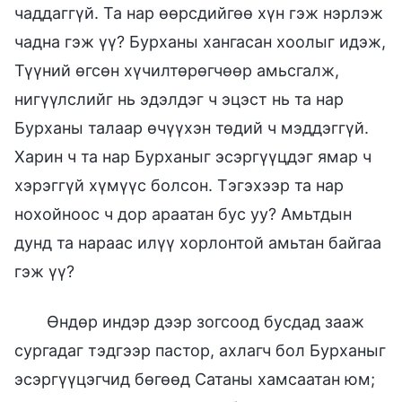
чаддаггүй. Та нар өөрсдийгөө хүн гэж нэрлэж
чадна гэж үү? Бурханы хангасан хоолыг идэж,
Түүний өгсөн хүчилтөрөгчөөр амьсгалж,
нигүүлслийг нь эдэлдэг ч эцэст нь та нар
Бурханы талаар өчүүхэн төдий ч мэддэггүй.
Харин ч та нар Бурханыг эсэргүүцдэг ямар ч
хэрэггүй хүмүүс болсон. Тэгэхээр та нар
нохойноос ч дор араатан бус уу? Амьтдын
дунд та нараас илүү хорлонтой амьтан байгаа
гэж үү?
Өндөр индэр дээр зогсоод бусдад зааж
сургадаг тэдгээр пастор, ахлагч бол Бурханыг
эсэргүүцэгчид бөгөөд Сатаны хамсаатан юм;