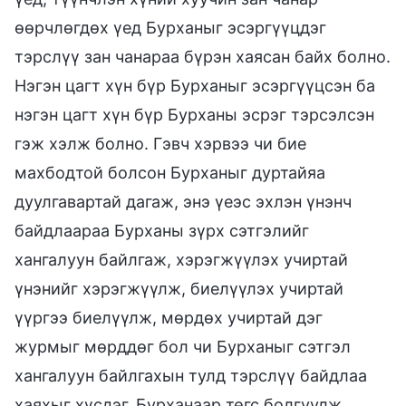
өөрчлөгдөх үед Бурханыг эсэргүүцдэг
тэрслүү зан чанараа бүрэн хаясан байх болно.
Нэгэн цагт хүн бүр Бурханыг эсэргүүцсэн ба
нэгэн цагт хүн бүр Бурханы эсрэг тэрсэлсэн
гэж хэлж болно. Гэвч хэрвээ чи бие
махбодтой болсон Бурханыг дуртайяа
дуулгавартай дагаж, энэ үеэс эхлэн үнэнч
байдлаараа Бурханы зүрх сэтгэлийг
хангалуун байлгаж, хэрэгжүүлэх учиртай
үнэнийг хэрэгжүүлж, биелүүлэх учиртай
үүргээ биелүүлж, мөрдөх учиртай дэг
журмыг мөрддөг бол чи Бурханыг сэтгэл
хангалуун байлгахын тулд тэрслүү байдлаа
хаяхыг хүсдэг, Бурханаар төгс болгуулж