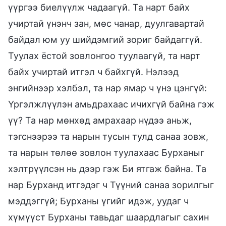
үүргээ биелүүлж чадаагүй. Та нарт байх
учиртай үнэнч зан, мөс чанар, дуулгавартай
байдал юм уу шийдэмгий зориг байдаггүй.
Туулах ёстой зовлонгоо туулаагүй, та нарт
байх учиртай итгэл ч байхгүй. Нэлээд
энгийнээр хэлбэл, та нар ямар ч үнэ цэнгүй:
Үргэлжлүүлэн амьдрахаас ичихгүй байна гэж
үү? Та нар мөнхөд амрахаар нүдээ аньж,
тэгснээрээ та нарын тусын тулд санаа зовж,
та нарын төлөө зовлон туулахаас Бурханыг
хэлтрүүлсэн нь дээр гэж Би ятгаж байна. Та
нар Бурханд итгэдэг ч Түүний санаа зорилгыг
мэддэггүй; Бурханы үгийг идэж, уудаг ч
хүмүүст Бурханы тавьдаг шаардлагыг сахин