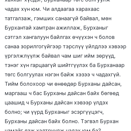
чадах хүн юм. Чи алдаагаа харахаас
татгалзаж, гэмших санаагүй байвал, мөн
Бурхантай хамтран ажиллаж, Бурханыг
сэтгэл хангалуун байлгах өчүүхэн ч болов
санаа зорилгогүйгээр тэрслүү үйлдлээ хэвээр
үргэлжлүүлж байвал чам шиг ийм зөрүүд,
тэнэг хүн гарцаагүй шийтгүүлэх ба Бурханаар
төгс болгуулах нэгэн байж хэзээ ч чадахгүй.
Тийм болохоор чи өнөөдөр Бурханы дайсан,
маргааш ч бас Бурханы дайсан байх бөгөөд
цаашид ч Бурханы дайсан хэвээр үлдэх
болно; чи үүрд Бурханыг эсэргүүцэгч,
Бурханы дайсан байх болно. Тэгвэл Бурхан
чамайг яаж хэлтрүүлж чадах юм бэ?