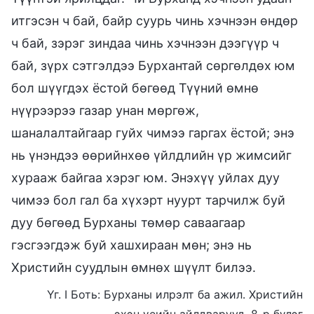
итгэсэн ч бай, байр суурь чинь хэчнээн өндөр
ч бай, зэрэг зиндаа чинь хэчнээн дээгүүр ч
бай, зүрх сэтгэлдээ Бурхантай сөргөлдөх юм
бол шүүгдэх ёстой бөгөөд Түүний өмнө
нүүрээрээ газар унан мөргөж,
шаналалтайгаар гуйх чимээ гаргах ёстой; энэ
нь үнэндээ өөрийнхөө үйлдлийн үр жимсийг
хурааж байгаа хэрэг юм. Энэхүү уйлах дуу
чимээ бол гал ба хүхэрт нуурт тарчилж буй
дуу бөгөөд Бурханы төмөр саваагаар
гэсгээгдэж буй хашхираан мөн; энэ нь
Христийн суудлын өмнөх шүүлт билээ.
Үг. I Боть: Бурханы илрэлт ба ажил. Христийн
эхэн үеийн айлдварууд, 8-р бүлэг