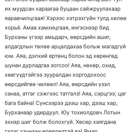
их муудсан хараагаа буцаан сайжруулахаар
яаравчилцгаая! Хэрээс хэтрэхгүйн тулд хөлөө
хорьё. Амаа хамхицгаая, ингэснээр бид
Бурханы үгээр амьдарч, өөрсдийн ашиг,
алдагдлын төлөө арцалдахаа больж магадгүй
юм. Аяа, дэлхий ертөнц болон эд хөрөнгөд
шунан дурладгаа зогсоо! Аяа, нөхөр, охид,
хөвгүүдтэйгээ зууралдан хоргодохоос
өөрсдийгөө чөлөөл! Аяа, өөрсдийн үзэл
санаа, атгаг сэжгээс татгалз! Аяа, сэрцгээ; цаг
бага байна! Сүнсээрээ дээш хар, дээш хар,
Бурханаар удирдуул. Юу тохиолдовч Лотын
эхнэр шиг болж болохгүй. Хөсөр хаягдана
гэдэг хэчнээн өрөвдөлтэй вэ! Ямар