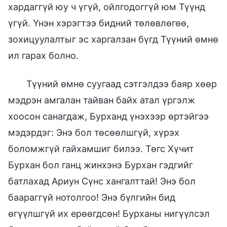
хардаггүй юу ч үгүй, ойлгодоггүй юм Түүнд
үгүй. Үнэн хэрэгтээ бидний төлөвлөгөө,
зохицуулалтыг эс харгалзан бүгд Түүний өмнө
ил гарах болно.
Түүний өмнө суугаад сэтгэлдээ баяр хөөр
мэдрэн амгалан тайван байх атал үргэлж
хоосон санагдаж, Бурханд үнэхээр өртэйгээ
мэдэрдэг: Энэ бол төсөөлшгүй, хүрэх
боломжгүй гайхамшиг билээ. Төгс Хүчит
Бурхан бол ганц жинхэнэ Бурхан гэдгийг
батлахад Ариун Сүнс хангалттай! Энэ бол
баараггүй нотолгоо! Энэ бүлгийн бид
өгүүлшгүй их ерөөгдсөн! Бурханы нигүүлсэл