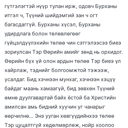
гүтгэлэгтэй нүүр тулан ирж, одовч Бурханы
итгэл ч, Түүний шийдэмгий зан ч огт
багасдаггүй. Бурханы хүсэл, Бурханы
удирдлага болон төлөвлөгөөг
гүйцэлдүүлэхийн төлөө чин сэтгэлээсээ биеэ
зориулсан Тэр Өөрийн амийг зөнд нь орхидог.
Өөрийн бүх үй олон ардын төлөө Тэр биеэ үл
хайрлаж, тэднийг болгоомжтой тэжээж,
усалдаг. Бид хэчнээн мунхаг, хэчнээн хэцүү
байдаг маань хамаагүй, бид зөвхөн Түүний
өмнө дуулгавартай байх ёстой ба Христийн
амилсан амь бидний хуучин уг чанарыг
өөрчилнө… Энэ ууган хөвгүүдийнхээ төлөө
Тэр цуцалтгүй хөдөлмөрлөж, нойр хоолоо