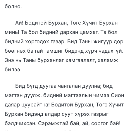
болно.
Ай! Бодитой Бурхан, Төгс Хүчит Бурхан
минь! Та бол бидний дархан цамхаг. Та бол
бидний хоргодох газар. Бид Таны жигүүр дор
бөөгнөх ба гай гамшиг бидэнд хүрч чадахгүй.
Энэ нь Таны бурханлаг хамгаалалт, халамж
билээ.
Бид бүгд дуугаа чангалан дуулна; бид
магтан дуулж, бидний магтаалын чимээ Сион
даяар цуурайтна! Бодитой Бурхан, Төгс Хүчит
Бурхан бидэнд алдар суут хүрэх газрыг
бэлдчихсэн. Сэрэмжтэй бай, ай, соргог бай!