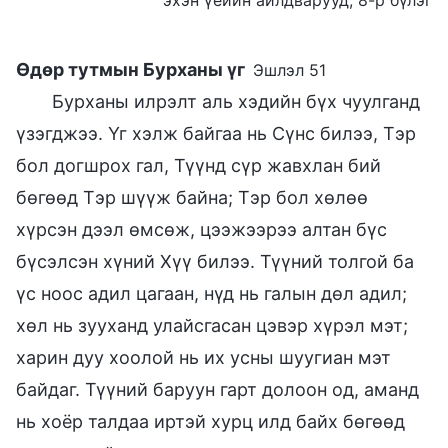
Өдөр тутмын Бурханы үг
Эшлэл 51
Бурханы илрэлт аль хэдийн бүх чуулганд
үзэгджээ. Үг хэлж байгаа нь Сүнс билээ, Тэр
бол догшрох гал, Түүнд сүр жавхлан бий
бөгөөд Тэр шүүж байна; Тэр бол хөлөө
хүрсэн дээл өмсөж, цээжээрээ алтан бүс
бүсэлсэн хүний Хүү билээ. Түүний толгой ба
үс ноос адил цагаан, нүд нь галын дөл адил;
хөл нь зууханд улайсгасан цэвэр хүрэл мэт;
харин дуу хоолой нь их усны шуугиан мэт
байдаг. Түүний баруун гарт долоон од, аманд
нь хоёр талдаа иртэй хурц илд байх бөгөөд