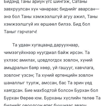
Бидэнд Таны ариун үгс шингэж, Сатаны
завхруулсан хүн чанараас биднийг аварсан—
энэ бол Таны хэмжээлшгүй агуу ажил, Таны
хэмжээлшгүй их өршөөл билээ. Бид бол
Таныг гэрчлэгч!
Та удаан хугацаанд даруухнаар,
чимээгүйхнээр нуугдмал байж ирсэн. Та
үхлээс амилах, цовдлогдох зовлон, хүний
амьдралын баяр хөөр, уй гашууг, хавчлага,
зовлонг үзсэн; Та хүний ертөнцийн зовлон
шаналлыг туулж, амссан, бас Та эрин үед
хаягдсан. Бие махбодтой болсон Бурхан бол
Бурхан Өөрөө юм. Бурханы хүслийн төлөө Та
биднийг овоолсон өтөг бууцнаас аварч,