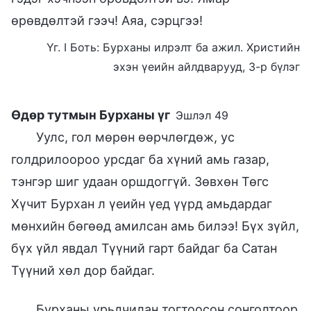
өрөвдөлтэй гээч! Аяа, сэрцгээ!
Үг. I Боть: Бурханы илрэлт ба ажил. Христийн
эхэн үеийн айлдварууд, 3-р бүлэг
Өдөр тутмын Бурханы үг
Эшлэл 49
Уулс, гол мөрөн өөрчлөгдөж, ус
голдрилоороо урсдаг ба хүний амь газар,
тэнгэр шиг удаан оршдоггүй. Зөвхөн Төгс
Хүчит Бурхан л үеийн үед үүрд амьдардаг
мөнхийн бөгөөд амилсан амь билээ! Бүх зүйл,
бүх үйл явдал Түүний гарт байдаг ба Сатан
Түүний хөл дор байдаг.
Бурханы урьдчилан тогтоосон сонголтоор