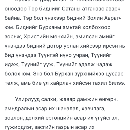
өнөөдөр Тэр биднийг Сатаны атганаас аварч
байна. Тэр бол үнэхээр бидний Золин Аврагч
юм. Биднийг Бурханы амьтай холбохоор
зорьж, Христийн мөнхийн, амилсан амийг
үнэндээ бидний дотор урлан хийсээр ирсэн нь
бид үнэндээ Түүнтэй нүүр учран, Түүнийг
идэж, Түүнийг ууж, Түүнийг эдэлж чадаж
болох юм. Энэ бол Бурхан зүрхнийхээ цусаар
төлж, амь бие үл хайрлан хийсэн тахил билээ.
Улирлууд салхи, жавар дамжин өнгөрч,
амьдралын асар их шаналал, хавчлага,
зовлон, дэлхий ертөнцийн асар их үгүйсгэл,
гүжирдлэг, засгийн газрын асар их