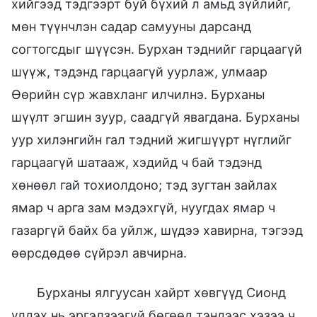
хийгээд тэдгээрт буй бүхий л амьд зүйлийг,
мөн түүнчлэн садар самууны дарсанд
согтогсдыг шүүсэн. Бурхан тэднийг гарцаагүй
шүүж, тэдэнд гарцаагүй уурлаж, улмаар
Өөрийн сүр жавхланг илчилнэ. Бурханы
шүүлт эгшин зуур, саадгүй явагдана. Бурханы
уур хилэнгийн гал тэдний жигшүүрт нүглийг
гарцаагүй шатааж, хэдийд ч бай тэдэнд
хөнөөл гай тохиолдоно; тэд зугтан зайлах
ямар ч арга зам мэдэхгүй, нуугдах ямар ч
газаргүй байх ба уйлж, шүдээ хавирна, тэгээд
өөрсдөдөө сүйрэл авчирна.
Бурханы ялгуусан хайрт хөвгүүд Сионд
үлдэх нь эргэлзээгүй бөгөөд тэндээс хэзээ ч