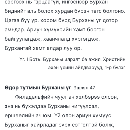
сэргээх нь гарцаагүй, ингэснээр Бурхан
биднийг аль болох хурдан бүрэн төгс болгоно.
Цагаа бүү үр, хором бүрд Бурханы үг дотор
амьдар. Ариун хүмүүсийн хамт босгон
байгуулагдаж, хаанчлалд хүргэгдэж,
Бурхантай хамт алдар луу ор.
Үг. I Боть: Бурханы илрэлт ба ажил. Христийн
эхэн үеийн айлдварууд, 1-р бүлэг
Өдөр тутмын Бурханы үг
Эшлэл 47
Филадельфийн чуулган хэлбэрээ олсон,
энэ нь бүхэлдээ Бурханы нигүүлсэл,
өршөөлийн ач юм. Үй олон ариун хүмүүс
Бурханыг хайрладаг зүрх сэтгэлтэй болж,