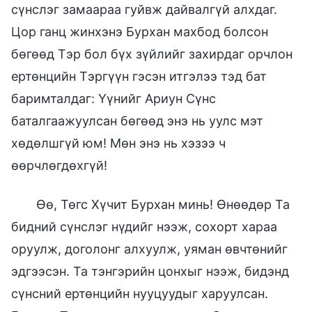
сүнслэг замаараа гуйвж дайвалгүй алхдаг.
Цор ганц жинхэнэ Бурхан махбод болсон
бөгөөд Тэр бол бүх зүйлийг захирдаг орчлон
ертөнцийн Тэргүүн гэсэн итгэлээ тэд бат
баримталдаг: Үүнийг Ариун Сүнс
баталгаажуулсан бөгөөд энэ нь уулс мэт
хөдөлшгүй юм! Мөн энэ нь хэзээ ч
өөрчлөгдөхгүй!
Өө, Төгс Хүчит Бурхан минь! Өнөөдөр Та
бидний сүнслэг нүдийг нээж, сохорт хараа
оруулж, доголонг алхуулж, уяман өвчтөнийг
эдгээсэн. Та тэнгэрийн цонхыг нээж, бидэнд
сүнсний ертөнцийн нууцуудыг харуулсан.