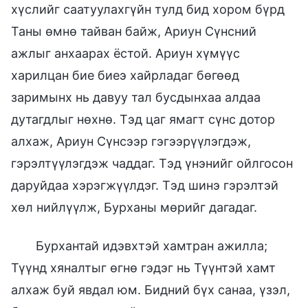
хүслийг саатуулахгүйн тулд бид хором бүрд
Таны өмнө тайван байж, Ариун Сүнсний
ажлыг анхаарах ёстой. Ариун хүмүүс
харилцан бие биеэ хайрладаг бөгөөд
заримынх нь давуу тал бусдынхаа алдаа
дутагдлыг нөхнө. Тэд цаг ямагт сүнс дотор
алхаж, Ариун Сүнсээр гэгээрүүлэгдэж,
гэрэлтүүлэгдэж чаддаг. Тэд үнэнийг ойлгосон
даруйдаа хэрэгжүүлдэг. Тэд шинэ гэрэлтэй
хөл нийлүүлж, Бурханы мөрийг дагадаг.
Бурхантай идэвхтэй хамтран ажилла;
Түүнд хяналтыг өгнө гэдэг нь Түүнтэй хамт
алхаж буй явдал юм. Бидний бүх санаа, үзэл,