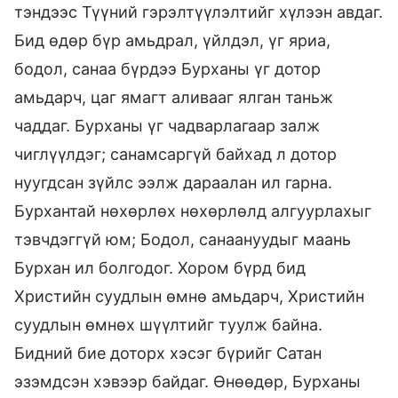
тэндээс Түүний гэрэлтүүлэлтийг хүлээн авдаг.
Бид өдөр бүр амьдрал, үйлдэл, үг яриа,
бодол, санаа бүрдээ Бурханы үг дотор
амьдарч, цаг ямагт аливааг ялган таньж
чаддаг. Бурханы үг чадварлагаар залж
чиглүүлдэг; санамсаргүй байхад л дотор
нуугдсан зүйлс ээлж дараалан ил гарна.
Бурхантай нөхөрлөх нөхөрлөлд алгуурлахыг
тэвчдэггүй юм; Бодол, санаануудыг маань
Бурхан ил болгодог. Хором бүрд бид
Христийн суудлын өмнө амьдарч, Христийн
суудлын өмнөх шүүлтийг туулж байна.
Бидний бие доторх хэсэг бүрийг Сатан
эзэмдсэн хэвээр байдаг. Өнөөдөр, Бурханы