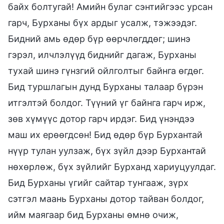
байх болтугай! Амийн булаг сэнтийгээс урсан
гарч, Бурханы бүх ардыг усалж, тэжээдэг.
Бидний амь өдөр бүр өөрчлөгддөг; шинэ
гэрэл, илчлэлүүд биднийг дагаж, Бурханы
тухай шинэ гүнзгий ойлголтыг байнга өгдөг.
Бид туршлагын дунд Бурханы талаар бүрэн
итгэлтэй болдог. Түүний үг байнга гарч ирж,
зөв хүмүүс дотор гарч ирдэг. Бид үнэндээ
маш их ерөөгдсөн! Бид өдөр бүр Бурхантай
нүүр тулан уулзаж, бүх зүйл дээр Бурхантай
нөхөрлөж, бүх зүйлийг Бурханд хариуцуулдаг.
Бид Бурханы үгийг сайтар тунгааж, зүрх
сэтгэл маань Бурханы дотор тайван болдог,
ийм маягаар бид Бурханы өмнө очиж,