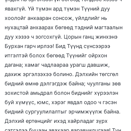
явахгүй. Үй түмэн ард түмэн Түүний дуу
хоолойг анхааран сонсож, үйлдлийг нь
нухацтай анхаарах бөгөөд тэдний магтаалын
дуу хэзээ ч зогсохгүй. Цорын ганц жинхэнэ
Бурхан гарч ирлээ! Бид Түүнд сүнсээрээ
итгэлтэй болох бөгөөд Түүнийг ойрхон
дагана; хамаг чадлаараа урагш давшиж,
дахиж эргэлзэхээ болино. Дэлхийн төгсгөл
бидний өмнө дэлгэгдэж байна; чуулганы зөв
зохистой амьдрал болон биднийг хүрээлэн
буй хүмүүс, юмс, хэрэг явдал одоо ч гэсэн
бидний сургуулилалтыг эрчимжүүлж байна.
Дэлхий ертөнцийг ихэд хайрладаг зүрх
сэтгэлээ буцаан авахаар яаравчилцгаая! Тун