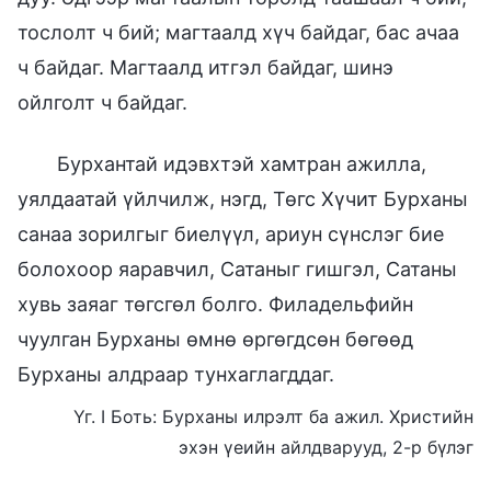
тослолт ч бий; магтаалд хүч байдаг, бас ачаа
ч байдаг. Магтаалд итгэл байдаг, шинэ
ойлголт ч байдаг.
Бурхантай идэвхтэй хамтран ажилла,
уялдаатай үйлчилж, нэгд, Төгс Хүчит Бурханы
санаа зорилгыг биелүүл, ариун сүнслэг бие
болохоор яаравчил, Сатаныг гишгэл, Сатаны
хувь заяаг төгсгөл болго. Филадельфийн
чуулган Бурханы өмнө өргөгдсөн бөгөөд
Бурханы алдраар тунхаглагддаг.
Үг. I Боть: Бурханы илрэлт ба ажил. Христийн
эхэн үеийн айлдварууд, 2-р бүлэг