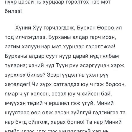
нүүр царай нь хурцаар гэрэлтэх нар мэт
билээ!
Хүний Хүү гэрчлэгдэж, Бурхан Өөрөө ил
тод илчлэгдлээ. Бурханы алдар гарч ирэн,
аагим халуун нар мэт хурцаар гэрэлтжээ!
Бурханы алдар суут нүүр царай нүд гялбам
туяарна; хэний нүд Түүн рүү эсэргүүцэн харж
зүрхлэх билээ? Эсэргүүцэл нь үхэл рүү
хөтөлдөг! Чи зүрх сэтгэлдээ юу ч гэж бодсон,
ямар ч үг хэлсэн, эсвэл юу ч хийсэн бай,
өчүүхэн төдий ч өршөөл гэж үгүй. Миний
шүүлтээс өөр олж авсан зүйлгүй гэдгийгээ та
нар бүгд ойлгож, харах болно! Та нар Миний
үгийг идэж, уух гэж хичээдэггүй хэр нь