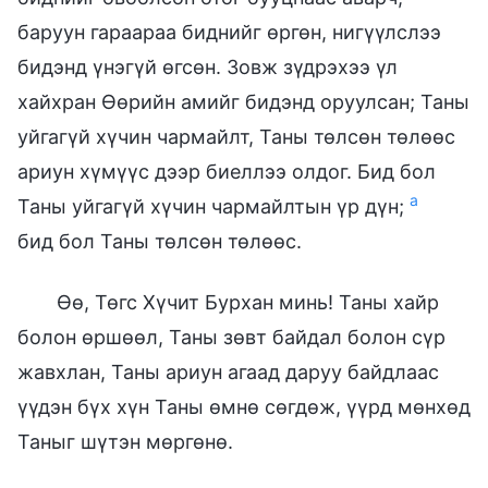
баруун гараараа биднийг өргөн, нигүүлслээ
бидэнд үнэгүй өгсөн. Зовж зүдрэхээ үл
хайхран Өөрийн амийг бидэнд оруулсан; Таны
уйгагүй хүчин чармайлт, Таны төлсөн төлөөс
ариун хүмүүс дээр биеллээ олдог. Бид бол
а
Таны уйгагүй хүчин чармайлтын үр дүн;
бид бол Таны төлсөн төлөөс.
Өө, Төгс Хүчит Бурхан минь! Таны хайр
болон өршөөл, Таны зөвт байдал болон сүр
жавхлан, Таны ариун агаад даруу байдлаас
үүдэн бүх хүн Таны өмнө сөгдөж, үүрд мөнхөд
Таныг шүтэн мөргөнө.