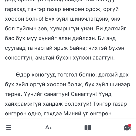
гарахад тэнгэр газар өнгөрөн одож, оргүй
хоосон болно! Бүх зүйл шинэчлэгдэнэ, энэ
бол туйлын зөв, хувиршгүй үнэн. Би дэлхийг
бас бүх муу хүнийг ялан дийлсэн. Би энд
суугаад та нартай ярьж байна; чихтэй бүхэн
сонсогтун, амьтай бүхэн хүлээн авагтун.
Өдөр хоногууд төгсгөл болно; дэлхий дэх
бүх зүйл оргүй хоосон болж, бүх зүйл шинээр
төрнө. Үүнийг санагтун! Санагтун! Үүнд
хайхрамжгүй хандаж болохгүй! Тэнгэр газар
өнгөрөн одно, гэхдээ Миний үг өнгөрөн
одохгүй! Би та нарыг дахин нэг удаа ятгая:
Дэмий бүү гүйлд! Сэрцгээ! Буцацгаа, эрэг