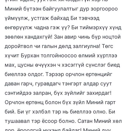
Миний бүтээн байгуулалтыг дур зоргоороо
үймүүлж, устгаж байхад Би тэвчээд
өнгөрүүлж чадна гэж үү? Би тиймэрхүү хүнд
зөөлөн хандахгүй! Зан авир чинь бүр ноцтой
доройтвол чи галын дөлд залгиулна! Төгс
хүчит Бурхан толгойноосоо өлмий хүртлээ
мах, цусны өчүүхэн ч хэсэггүй сүнслэг биед
биеллээ олдог. Тэрээр орчлон ертөнцийг
даван гарч, гуравдагч тэнгэрт алдар суут
сэнтийдээ залран, бүх зүйлийг захирдаг!
Орчлон ертөнц болон бүх зүйл Миний гарт
бий. Би үг хэлбэл тэр нь биеллээ олно. Би
тушаавал тэр ёсоор болно. Сатан Миний хөл
дор, ёроолгүй нүхэнд байдаг! Миний дуу