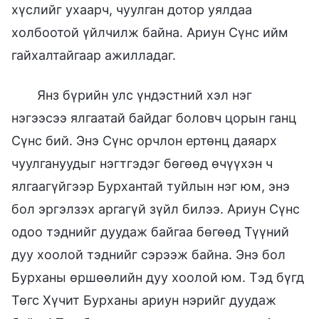
хүслийг ухаарч, чуулган дотор уялдаа
холбоотой үйлчилж байна. Ариун Сүнс ийм
гайхалтайгаар ажилладаг.
Янз бүрийн улс үндэстний хэл нэг
нэгээсээ ялгаатай байдаг боловч цорын ганц
Сүнс бий. Энэ Сүнс орчлон ертөнц даяарх
чуулгануудыг нэгтгэдэг бөгөөд өчүүхэн ч
ялгаагүйгээр Бурхантай туйлын нэг юм, энэ
бол эргэлзэх аргагүй зүйл билээ. Ариун Сүнс
одоо тэднийг дуудаж байгаа бөгөөд Түүний
дуу хоолой тэднийг сэрээж байна. Энэ бол
Бурханы өршөөлийн дуу хоолой юм. Тэд бүгд
Төгс Хүчит Бурханы ариун нэрийг дуудаж