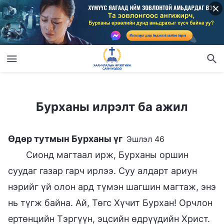
Бурханы илрэлт ба ажил
Бурханы илрэлт ба ажил
Өдөр тутмын Бурханы үг
Эшлэл 46
Сионд магтаал ирж, Бурханы оршин
суудаг газар гарч ирлээ. Суу алдарт ариун
нэрийг үй олон ард түмэн шагшин магтаж, энэ
нь түгж байна. Ай, Төгс Хүчит Бурхан! Орчлон
ертөнцийн Тэргүүн, эцсийн өдрүүдийн Христ.