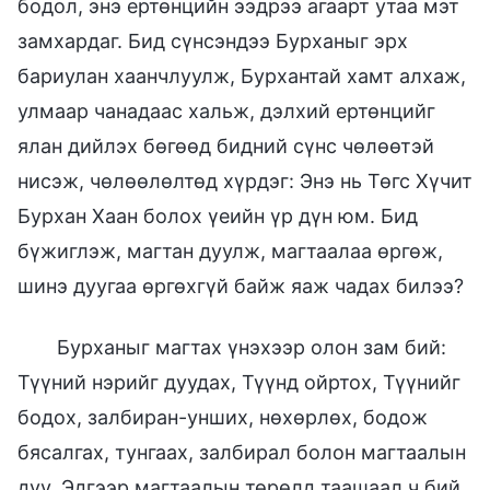
бодол, энэ ертөнцийн ээдрээ агаарт утаа мэт
замхардаг. Бид сүнсэндээ Бурханыг эрх
бариулан хаанчлуулж, Бурхантай хамт алхаж,
улмаар чанадаас хальж, дэлхий ертөнцийг
ялан дийлэх бөгөөд бидний сүнс чөлөөтэй
нисэж, чөлөөлөлтөд хүрдэг: Энэ нь Төгс Хүчит
Бурхан Хаан болох үеийн үр дүн юм. Бид
бүжиглэж, магтан дуулж, магтаалаа өргөж,
шинэ дуугаа өргөхгүй байж яаж чадах билээ?
Бурханыг магтах үнэхээр олон зам бий:
Түүний нэрийг дуудах, Түүнд ойртох, Түүнийг
бодох, залбиран-унших, нөхөрлөх, бодож
бясалгах, тунгаах, залбирал болон магтаалын
дуу. Эдгээр магтаалын төрөлд таашаал ч бий,