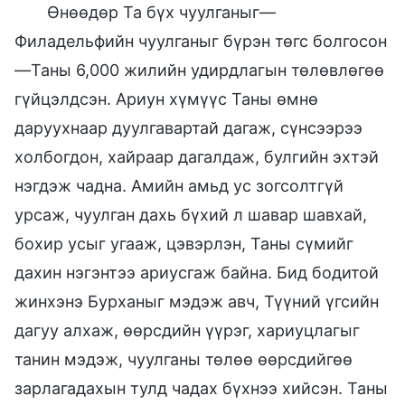
Өнөөдөр Та бүх чуулганыг—
Филадельфийн чуулганыг бүрэн төгс болгосон
—Таны 6,000 жилийн удирдлагын төлөвлөгөө
гүйцэлдсэн. Ариун хүмүүс Таны өмнө
даруухнаар дуулгавартай дагаж, сүнсээрээ
холбогдон, хайраар дагалдаж, булгийн эхтэй
нэгдэж чадна. Амийн амьд ус зогсолтгүй
урсаж, чуулган дахь бүхий л шавар шавхай,
бохир усыг угааж, цэвэрлэн, Таны сүмийг
дахин нэгэнтээ ариусгаж байна. Бид бодитой
жинхэнэ Бурханыг мэдэж авч, Түүний үгсийн
дагуу алхаж, өөрсдийн үүрэг, хариуцлагыг
танин мэдэж, чуулганы төлөө өөрсдийгөө
зарлагадахын тулд чадах бүхнээ хийсэн. Таны