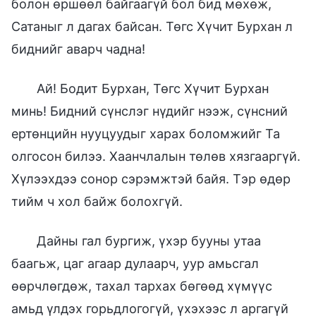
болон өршөөл байгаагүй бол бид мөхөж,
Сатаныг л дагах байсан. Төгс Хүчит Бурхан л
биднийг аварч чадна!
Ай! Бодит Бурхан, Төгс Хүчит Бурхан
минь! Бидний сүнслэг нүдийг нээж, сүнсний
ертөнцийн нууцуудыг харах боломжийг Та
олгосон билээ. Хаанчлалын төлөв хязгааргүй.
Хүлээхдээ сонор сэрэмжтэй байя. Тэр өдөр
тийм ч хол байж болохгүй.
Дайны гал бургиж, үхэр бууны утаа
баагьж, цаг агаар дулаарч, уур амьсгал
өөрчлөгдөж, тахал тархах бөгөөд хүмүүс
амьд үлдэх горьдлогогүй, үхэхээс л аргагүй