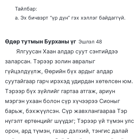
Тайлбар:
а. Эх бичвэрт “үр дүн” гэх хэллэг байдаггүй.
Өдөр тутмын Бурханы үг
Эшлэл 48
Ялгуусан Хаан алдар суут сэнтийдээ
заларсан. Тэрээр золин авралыг
гүйцэлдүүлж, Өөрийн бүх ардыг алдар
суутайгаар гарч ирэхэд удирдан хөтөлсөн юм.
Тэрээр бүх зүйлийг гартаа атгаж, ариун
мэргэн ухаан болон сүр хүчээрээ Сионыг
барьж, бэхжүүлсэн. Сүр жавхлангаараа Тэр
нүгэлт ертөнцийг шүүдэг; Тэрээр үй түмэн улс
орон, ард түмэн, газар дэлхий, тэнгис далай