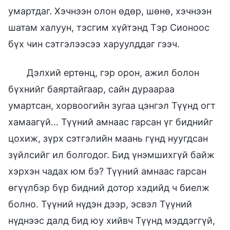
умартдаг. Хэчнээн олон өдөр, шөнө, хэчнээн
шатам халуун, тэсгим хүйтэнд Тэр Сионоос
бүх чин сэтгэлээсээ харуулддаг гээч.
Дэлхий ертөнц, гэр орон, ажил болон
бүхнийг баяртайгаар, сайн дураараа
умартсан, хорвоогийн зугаа цэнгэл Түүнд огт
хамаагүй… Түүний амнаас гарсан үг биднийг
цохиж, зүрх сэтгэлийн маань гүнд нуугдсан
зүйлсийг ил болгодог. Бид үнэмшихгүй байж
хэрхэн чадах юм бэ? Түүний амнаас гарсан
өгүүлбэр бүр бидний дотор хэдийд ч биелж
болно. Түүний нүдэн дээр, эсвэл Түүний
нүднээс далд бид юу хийвч Түүнд мэддэггүй,