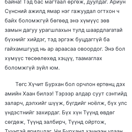
байна! Тэд бас магтаал өргөж, дуулдаг. Ариун
Сүнсний ажилд ямар нэг гажуудал огтхон ч
байх боломжгүй бөгөөд энэ хүмүүс зөв
замын дагуу урагшлахын тулд шаардлагатай
бүхнийг хийдэг, тэд эргэж буцдаггүй ба
гайхамшгууд нь ар араасаа овоордог. Энэ бол
хүмүүс төсөөлөхөд хэцүү, таамаглах
боломжгүй зүйл юм.
Төгс Хүчит Бурхан бол орчлон ертөнц дэх
амийн Хаан билээ! Тэрээр алдар суут сэнтийд
заларч, дэлхийг шүүж, бүгдийг ноёлж, бүх улс
үндэстнийг захирдаг. Бүх хүн Түүнд өвдөг
сөгдөж, Түүнд залбирч, Түүнд ойртож,
Түүнтэй ярилцдаг. Чи Бурханд хэчнээн удаан