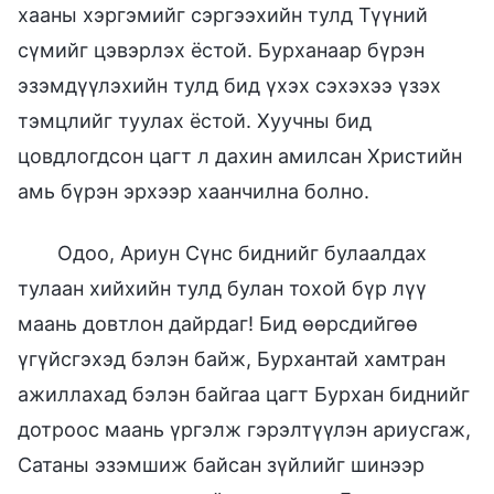
хааны хэргэмийг сэргээхийн тулд Түүний
сүмийг цэвэрлэх ёстой. Бурханаар бүрэн
эзэмдүүлэхийн тулд бид үхэх сэхэхээ үзэх
тэмцлийг туулах ёстой. Хуучны бид
цовдлогдсон цагт л дахин амилсан Христийн
амь бүрэн эрхээр хаанчилна болно.
Одоо, Ариун Сүнс биднийг булаалдах
тулаан хийхийн тулд булан тохой бүр лүү
маань довтлон дайрдаг! Бид өөрсдийгөө
үгүйсгэхэд бэлэн байж, Бурхантай хамтран
ажиллахад бэлэн байгаа цагт Бурхан биднийг
дотроос маань үргэлж гэрэлтүүлэн ариусгаж,
Сатаны эзэмшиж байсан зүйлийг шинээр