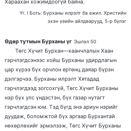
Хараахан хожимдоогүй байна.
Үг. I Боть: Бурханы илрэлт ба ажил. Христийн
эхэн үеийн айлдварууд, 5-р бүлэг
Өдөр тутмын Бурханы үг
Эшлэл 50
Төгс Хүчит Бурхан—хаанчлалын Хаан
гэрчлэгдсэнээс хойш Бурханы удирдлагын
цар хүрээ бүх орчлон ертөнц даяар бүрэн
дэлгэрчээ. Бурханы илрэлт Хятадад
гэрчлэгдээд зогсохгүй, Төгс Хүчит Бурханы
нэр бүх улс үндэстэн, бүх газар нутагт
гэрчлэгдсэн юм. Тэд бүгд энэ ариун нэрийг
дуудаж, боломжтой бүх аргаар Бурхантай
нөхөрлөхийг эрмэлзэж, Төгс Хүчит Бурханы