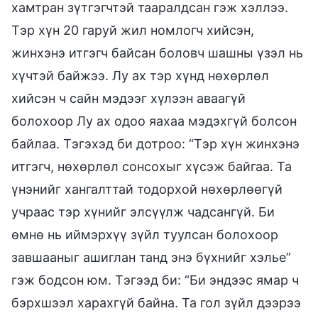
хамтран зүтгэгчтэй тааралдсан гэж хэллээ.
Тэр хүн 20 гаруй жил номлогч хийсэн,
жинхэнэ итгэгч байсан боловч шашны үзэл нь
хүчтэй байжээ. Лу ах тэр хүнд нөхөрлөл
хийсэн ч сайн мэдээг хүлээн аваагүй
болохоор Лу ах одоо яахаа мэдэхгүй болсон
байлаа. Тэгэхэд би дотроо: “Тэр хүн жинхэнэ
итгэгч, нөхөрлөл сонсохыг хүсэж байгаа. Та
үнэнийг хангалттай тодорхой нөхөрлөөгүй
учраас тэр хүнийг элсүүлж чадсангүй. Би
өмнө нь иймэрхүү зүйл туулсан болохоор
завшааныг ашиглан танд энэ бүхнийг хэлье”
гэж бодсон юм. Тэгээд би: “Би эндээс ямар ч
бэрхшээл харахгүй байна. Та гол зүйл дээрээ