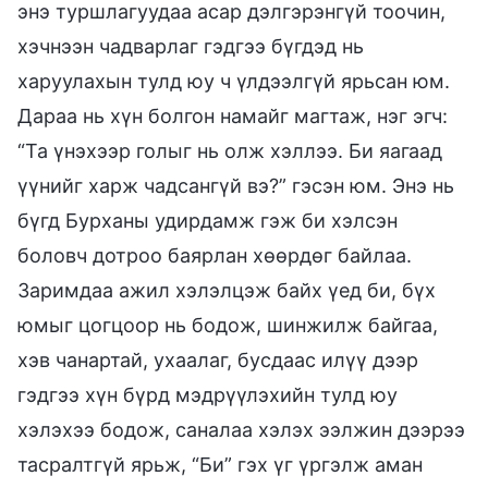
энэ туршлагуудаа асар дэлгэрэнгүй тоочин,
хэчнээн чадварлаг гэдгээ бүгдэд нь
харуулахын тулд юу ч үлдээлгүй ярьсан юм.
Дараа нь хүн болгон намайг магтаж, нэг эгч:
“Та үнэхээр голыг нь олж хэллээ. Би яагаад
үүнийг харж чадсангүй вэ?” гэсэн юм. Энэ нь
бүгд Бурханы удирдамж гэж би хэлсэн
боловч дотроо баярлан хөөрдөг байлаа.
Заримдаа ажил хэлэлцэж байх үед би, бүх
юмыг цогцоор нь бодож, шинжилж байгаа,
хэв чанартай, ухаалаг, бусдаас илүү дээр
гэдгээ хүн бүрд мэдрүүлэхийн тулд юу
хэлэхээ бодож, саналаа хэлэх ээлжин дээрээ
тасралтгүй ярьж, “Би” гэх үг үргэлж аман