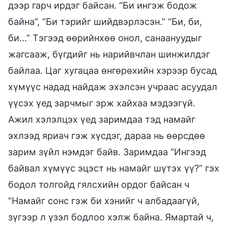
дээр гарч ирдэг байсан. “Би ингэж бодож
байна”, “Би тэрийг шийдвэрлэсэн.” “Би, би,
би…” Тэгээд өөрийнхөө онол, санаануудыг
жагсааж, бүгдийг нь нарийвчлан шинжилдэг
байлаа. Цаг хугацаа өнгөрөхийн хэрээр бусад
хүмүүс надад найдаж эхэлсэн учраас асуудал
үүсэх үед зарчмыг эрж хайхаа мэдээгүй.
Ажил хэлэлцэх үед заримдаа тэд намайг
эхлээд яриач гэж хүсдэг, дараа нь өөрсдөө
зарим зүйл нэмдэг байв. Заримдаа “Ингээд
байвал хүмүүс эцэст нь намайг шүтэх үү?” гэх
бодол толгойд гялсхийн ордог байсан ч
“Намайг сонс гэж би хэнийг ч албадаагүй,
зүгээр л үзэл бодлоо хэлж байна. Ямартай ч,