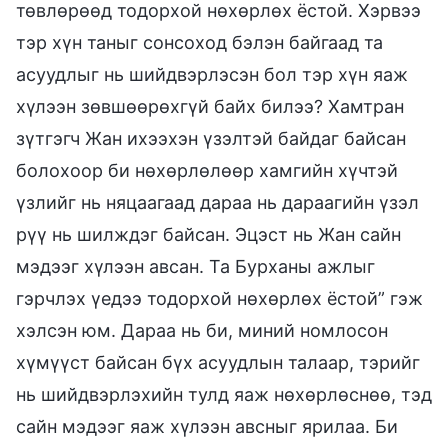
төвлөрөөд тодорхой нөхөрлөх ёстой. Хэрвээ
тэр хүн таныг сонсоход бэлэн байгаад та
асуудлыг нь шийдвэрлэсэн бол тэр хүн яаж
хүлээн зөвшөөрөхгүй байх билээ? Хамтран
зүтгэгч Жан ихээхэн үзэлтэй байдаг байсан
болохоор би нөхөрлөлөөр хамгийн хүчтэй
үзлийг нь няцаагаад дараа нь дараагийн үзэл
рүү нь шилждэг байсан. Эцэст нь Жан сайн
мэдээг хүлээн авсан. Та Бурханы ажлыг
гэрчлэх үедээ тодорхой нөхөрлөх ёстой” гэж
хэлсэн юм. Дараа нь би, миний номлосон
хүмүүст байсан бүх асуудлын талаар, тэрийг
нь шийдвэрлэхийн тулд яаж нөхөрлөснөө, тэд
сайн мэдээг яаж хүлээн авсныг ярилаа. Би