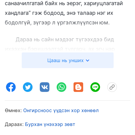
санаачилгатай байх нь эерэг, хариуцлагатай
хандлага” гэж бодоод, энэ талаар нэг их
бодолгүй, зүгээр л үргэлжлүүлсэн юм.
Дараа нь сайн мэдээг түгээхдээ бид
ихээхэн бэрхшээлтэй тулгарч, ах эгч нар
нэлээд шантраад, надад ч бас адилхан
Цааш нь унших
санагдаж байлаа. Тэгээд ямархуу байгаагаа
хүн бүртэй хуваалцан ярихыг хүссэн ч
хариуцаж байсан хүн нь би өөрөө болохоор,
хэрвээ би ийм амархан сөрөг болох юм бол
сул дорой харагдана биз дээ? Миний хэв
Өмнөх:
Онгирсноос үүдсэн хор хөнөөл
чанар ийм бага гэдгийг мэдвэл бусад хүмүүс
Дараах:
Бурхан үнэхээр зөвт
юу гэж бодох билээ? Миний талаарх сайхан