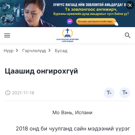
Нүүр
Гэрчлэлүүд
Бусад
Цаашид онгирохгүй
2021-11-18
Мо Вэнь, Испани
2018 онд би чуулганд сайн мэдээний үүрэг