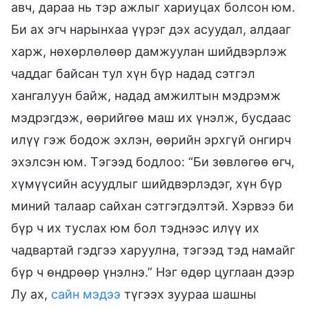
авч, дараа нь тэр ажлыг хариуцах болсон юм.
Би ах эгч нарынхаа үүрэг дэх асуудал, алдааг
харж, нөхөрлөлөөр дамжуулан шийдвэрлэж
чаддаг байсан тул хүн бүр надад сэтгэл
хангалуун байж, надад амжилтын мэдрэмж
мэдрэгдэж, өөрийгөө маш их үнэлж, бусдаас
илүү гэж бодож эхлэн, өөрийн эрхгүй онгирч
эхэлсэн юм. Тэгээд бодлоо: “Би зөвлөгөө өгч,
хүмүүсийн асуудлыг шийдвэрлэдэг, хүн бүр
миний талаар сайхан сэтгэгдэлтэй. Хэрвээ би
бүр ч их туслах юм бол тэднээс илүү их
чадвартай гэдгээ харуулна, тэгээд тэд намайг
бүр ч өндрөөр үнэлнэ.” Нэг өдөр цуглаан дээр
Лу ах,
сайн мэдээ
түгээх зуураа шашны