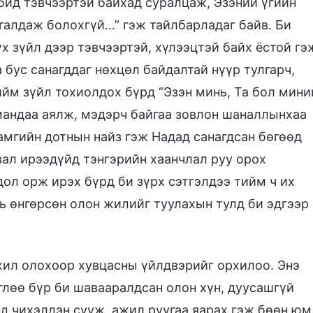
 бид тэвчээртэй байхад суралцаж, Эзэний үгийн
ргалдаж болохгүй…” гэж тайлбарладаг байв. Би
х зүйл дээр тэвчээртэй, хүлээцтэй байх ёстой гэ
 бус санагддаг нөхцөл байдалтай нүүр тулгарч,
ийм зүйл тохиолдох бүрд “Эзэн минь, Та бол мини
мандаа аялж, мэдэрч байгаа зовлон шаналлынхаа
хамгийн дотнын найз гэж Надад санагдсан бөгөөд
вал ирээдүйд тэнгэрийн хаанчлал руу орох
ол орж ирэх бүрд би зүрх сэтгэлдээ тийм ч их
нь өнгөрсөн олон жилийг туулахын тулд би эдгээр
ажил олохоор хувцасны үйлдвэрийг орхилоо. Энэ
Өглөө бүр би шавааралдсан олон хүн, дуусашгүй
д чихэлдэн сууж, ажил руугаа яарах гэж бөөн юм