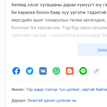
бөгөөд хэсэг хугацааны дараа хүмүүст юу г
би караоке болон баар луу үргэлж тэдэнтэй
өөрсдийн ашиг сонирхлын төлөө өрсөлдөж, 
болохыг би харсан юм. Тэд бүр орон сууцн
зүйлсийн талаар ч зогсолтгүй маргалддаг б
завшуулахыг хүсээгүй учир бусдыг огт хайх
Цааш
хандаагүй ба Эзэний сургаалыг огт хэрэгжүү
ойрын хамаатан байгаагүй, бас жинхэнэ най
дамжуулан Эзэн хажууд минь байгааг мэдрэ
илүү их харууслыг авчирсан бөгөөд ажил ду
өрөөгөө түгжин суух болсон юм. Би шалан д
үед, намайг чин сэтгэлээсээ хайхардаг хүн 
Өмнөх:
Тэр өдөр тэнгэр тун цэлмэг, нартай байл
утга учиргүй мэт санагдсан ба би амиа хор
Дараах:
Эзэнтэй дахин уулзсан нь
хийх зориг дутсан юм. Нөхцөл байдалд буди