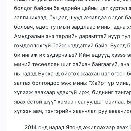
болдог байсан ба өдрийн цайны цаг хүртэл 
залгичихаад, буцаад шууд ажилдаа ордог ба
боловч, өдөр тутмын зардлаас минь гадна х
Амьдралын энэ төрлийн дарамттай нүүр тула
гомдоллохгүй байж чаддаггүй байв: Бусад б
би ингэж их зүдэрнэ вэ? Ийм өдрүүд хэзээ 
миний төсөөлсөн шиг сайхан байгаагүй, энэ
нь надад Бурханд ойртох жаахан цаг өгсөн б
залгах болгондоо ээж минь: “Хайрт үр минь
хүлээж авахаар удахгүй ирж, биднийг тэнгэ
явах ёстой шүү” хэмээн сануулдаг байлаа. 
хүлээн авч, тэнгэрийн хаанчлал руу аваачих
2014 онд надад Японд ажиллахаар явах 