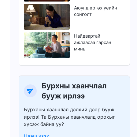
Аюулд өртөх үеийн
сонголт
Найдвартай
ажлаасаа гарсан
минь
Бурхны хаанчлал
бууж ирлээ
Бурханы хаанчлал дэлхий дээр бууж
ирлээ! Та Бурханы хаанчлалд орохыг
хүсэж байна уу?
д
Цааш үзэх