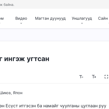
ж байна.
ом
Видео
Магтан дуунууд
Уншлагууд
Сайн
г ингэж угтсан
Шиюэ, Япон
н Есүст итгэсэн ба намайг чуулганы цуглаан руу