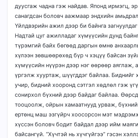
дуусгаж чадна гэж найдав. Японд ирмэгц, эр
санагдсан боловч аажмаар эндхийн амьдрал
Үйлдвэрийн ажил дээр би байнга загнуулдаг
Надтай цуг ажилладаг хүмүүсийн дунд байнг
түрэмгий байх бөгөөд даргын өмнө анхаарлы
хүлээн зөвшөөрөхөд бүр ч хэцүү байсан зүй
хүмүүсийн нүүрэн дээр нэг өөрөөр аяглаж, а
үргэлж хууртаж, шүүгддэг байлаа. Биднийг
учир, бидний хооронд сэтгэл хөдлөл гэж үг
сонирхол бүхний дээр байдаг байлаа. Өөрс
тооцоолж, ойрын хамаатнууд урваж, бүхнийг
ертөнц маш эзгүйрч хоосорсон мэт мэдрэмж
хүссэн боловч бодит байдал дээр ийм маяг
байсангүй. “Хүчтэй нь хүчгүйгээ” гэсэн хэл