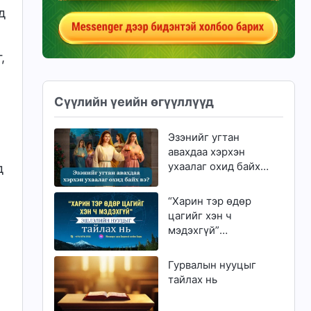
д
,
Сүүлийн үеийн өгүүллүүд
Эзэнийг угтан
авахдаа хэрхэн
ухаалаг охид байх
д
вэ?
“Харин тэр өдөр
цагийг хэн ч
мэдэхгүй”
эшлэлийн нууцыг
тайлах нь
Гурвалын нууцыг
тайлах нь