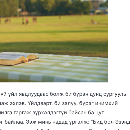
үй үйл явдлуудаас болж би бүрэн дунд сургууль
ж эхлэв. Үйлдвэрт, би залуу, бүрэг ичимхий
илга гаргаж зүрхэлдэггүй байсан ба цуг
г байлаа. Ээж минь надад үргэлж: “Бид бол Эзэн