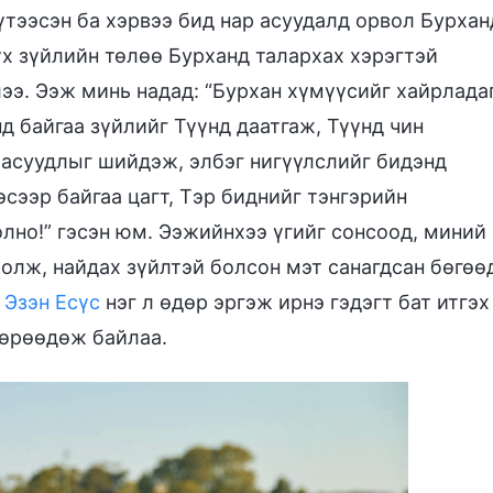
үтээсэн ба хэрвээ бид нар асуудалд орвол Бурхан
үх зүйлийн төлөө Бурханд талархах хэрэгтэй
э. Ээж минь надад: “Бурхан хүмүүсийг хайрладаг
д байгаа зүйлийг Түүнд даатгаж, Түүнд чин
й асуудлыг шийдэж, элбэг нигүүлслийг бидэнд
эсээр байгаа цагт, Тэр биднийг тэнгэрийн
лно!” гэсэн юм. Ээжийнхээ үгийг сонсоод, миний
болж, найдах зүйлтэй болсон мэт санагдсан бөгөө
р
Эзэн Есүс
нэг л өдөр эргэж ирнэ гэдэгт бат итгэх
мөрөөдөж байлаа.