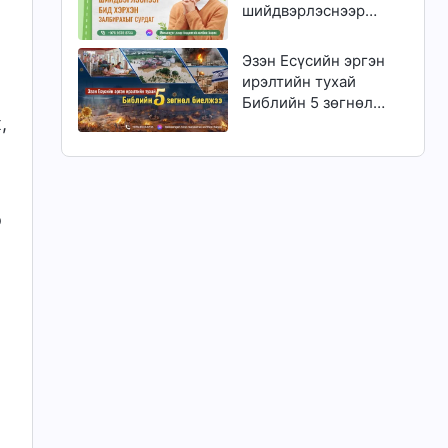
шийдвэрлэснээр
бид хэрхэн
залбирахыг сурдаг
Эзэн Есүсийн эргэн
ирэлтийн тухай
Библийн 5 зөгнөл
,
биелжээ
э