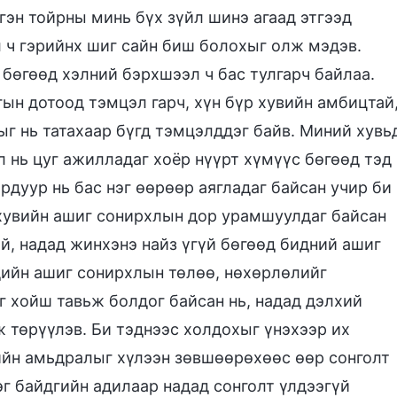
гэн тойрны минь бүх зүйл шинэ агаад этгээд
 ч гэрийнх шиг сайн биш болохыг олж мэдэв.
 бөгөөд хэлний бэрхшээл ч бас тулгарч байлаа.
ын дотоод тэмцэл гарч, хүн бүр хувийн амбицтай
г нь татахаар бүгд тэмцэлддэг байв. Миний хувь
л нь цуг ажилладаг хоёр нүүрт хүмүүс бөгөөд тэд
рдуур нь бас нэг өөрөөр аягладаг байсан учир би
 хувийн ашиг сонирхлын дор урамшуулдаг байсан
үй, надад жинхэнэ найз үгүй бөгөөд бидний ашиг
дийн ашиг сонирхлын төлөө, нөхөрлөлийг
 хойш тавьж болдог байсан нь, надад дэлхий
 төрүүлэв. Би тэднээс холдохыг үнэхээр их
ийн амьдралыг хүлээн зөвшөөрөхөөс өөр сонголт
лэг байдгийн адилаар надад сонголт үлдээгүй