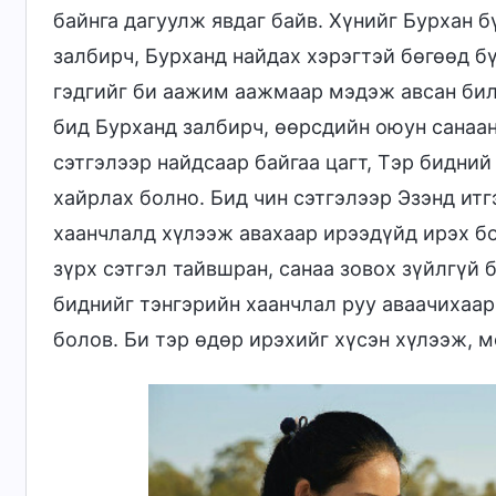
байнга дагуулж явдаг байв. Хүнийг Бурхан б
залбирч, Бурханд найдах хэрэгтэй бөгөөд б
гэдгийг би аажим аажмаар мэдэж авсан билэ
бид Бурханд залбирч, өөрсдийн оюун санаан
сэтгэлээр найдсаар байгаа цагт, Тэр бидни
хайрлах болно. Бид чин сэтгэлээр Эзэнд итг
хаанчлалд хүлээж авахаар ирээдүйд ирэх бо
зүрх сэтгэл тайвшран, санаа зовох зүйлгүй 
биднийг тэнгэрийн хаанчлал руу аваачихаа
болов. Би тэр өдөр ирэхийг хүсэн хүлээж, 