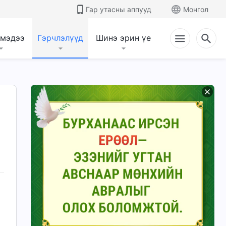
Гар утасны аппууд
Монгол
 мэдээ
Гэрчлэлүүд
Шинэ эрин үе