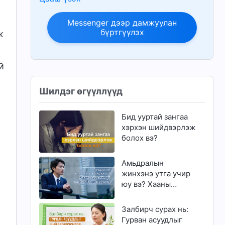
Messenger дээр дамжуулан
бүртгүүлэх
ж
й
Шилдэг өгүүллүүд
Бид ууртай зангаа
хэрхэн шийдвэрлэж
болох вэ?
Амьдралын
жинхэнэ утга учир
юу вэ? Хааны
эцсийн үг нэгийг
бодогдуулна
Залбирч сурах нь:
Гурван асуудлыг