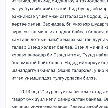
итгэгчид, дэлхийд бидэнд юу ч тохиолдсон,
дагуу бүхнийг хийх ёстой, бид бусадтай ма
ээжийнхээ үгийг үнэн сэтгэлээсээ бодож, бү
өөртөө хэлэв. Заримдаа, би үнэхээр шударга
зүрх сэтгэл минь их өвддөг байсан боловч, 
хамгийн дотнын найз” хэмээх магтан дууг а
талаар Эзэнд хэлдэг байлаа. Эзэн л миний 
хэрвээ өнөөдөр би Эзэнд итгэж, Түүнд найд
боломжтой байх болно. Надад иймэрхүү бод
шаналдаггүй байлаа. Эзэнд талархъя, учир 
итгэл үнэмшилдээ тулгуурласан билээ.
2013 онд 21 хүрэнгүүтээ би том хотод 
газарт бүх зүйл нэг л хачирхалтай байлаа. 
машины урсгалтай таарна. Зөвхөн автобусан