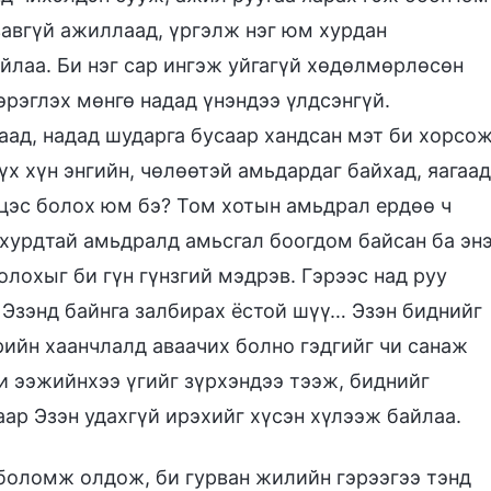
завгүй ажиллаад, үргэлж нэг юм хурдан
йлаа. Би нэг сар ингэж уйгагүй хөдөлмөрлөсөн
эрэглэх мөнгө надад үнэндээ үлдсэнгүй.
ад, надад шударга бусаар хандсан мэт би хорсож
үх хүн энгийн, чөлөөтэй амьдардаг байхад, яагаад
эцэс болох юм бэ? Том хотын амьдрал ердөө ч
 хурдтай амьдралд амьсгал боогдом байсан ба эн
олохыг би гүн гүнзгий мэдрэв. Гэрээс над руу
, Эзэнд байнга залбирах ёстой шүү… Эзэн биднийг
рийн хаанчлалд аваачих болно гэдгийг чи санаж
Би ээжийнхээ үгийг зүрхэндээ тээж, биднийг
аар Эзэн удахгүй ирэхийг хүсэн хүлээж байлаа.
боломж олдож, би гурван жилийн гэрээгээ тэнд