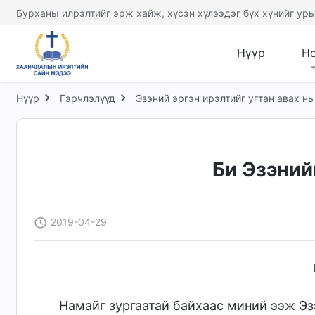
Бурханы илрэлтийг эрж хайж, хүсэн хүлээдэг бүх хүнийг урь
Нүүр
Н
Нүүр
Гэрчлэлүүд
Эзэний эргэн ирэлтийг угтан авах нь
Би Эзэний
2019-04-29
Намайг зургаатай байхаас миний ээж Эзэ