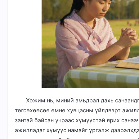
Хожим нь, миний амьдрал дахь санаандг
төгсөхөөсөө өмнө хувцасны үйлдвэрт ажилла
зантай байсан учраас хүмүүстэй ярих санаач
ажилладаг хүмүүс намайг үргэлж дээрэлхдэ