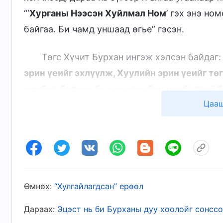
“‘
Хурганы Нээсэн Хуйлмал Ном
’ гэх энэ н
байгаа. Би чамд уншаад өгье” гэсэн.
Төгс Хүчит Бурхан ингэж хэлсэн байдаг: 
эрин үеийг эхлүүлж, Хуулийн эрин үеийг тө
махбод болсон ба энэ удаа бие махбодтой 
Цааш
Хаанчлалын эрин үеийг эхлүүлсэн юм. Хоёр
хүлээн авч чаддаг бүх хүн Хаанчлалын эри
хүлээн авч чадна. Хэдийгээр Есүс хүмүүсий
авралыг л гүйцэлдүүлж, хүний нүглийн тахи
чанараас нь салгаагүй. Хүнийг Сатаны нөлө
болж хүний нүглийг үүрэхийг шаардаад зогсо
Өмнөх:
“Хулгайлагдсан” ерөөл
чанараас нь бүрэн салгахын тулд улам их 
Дараах:
Эцэст нь би Бурханы дуу хоолойг сонсс
нүгэл уучлагдсаны дараа Бурхан хүн төрөл