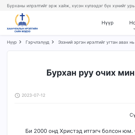
Бурханы илрэлтийг эрж хайж, хүсэн хүлээдэг бүх хүнийг урь
Нүүр
Н
Нүүр
Гэрчлэлүүд
Эзэний эргэн ирэлтийг угтан авах нь
Бурхан руу очих мин
2023-07-12
Сү
Би 2000 онд Христэд итгэгч болсон юм