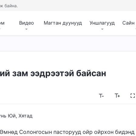
ж байна.
ом
Видео
Магтан дуунууд
Уншлагууд
Сайн
ий зам ээдрээтэй байсан
нь Юй, Хятад
. Өмнөд Солонгосын пасторууд ойр ойрхон бидэнд