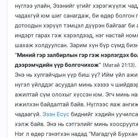
нүглээ улайн, Эзэнийг үгийг хэрэгжүүлж ча
чадахгүй юм шиг санагдаж, би өдөр болгон 
дотоодын хэрүүл тэмцэл дүүрэн байгааг би 
индэрт гарах гэж хэрэлдээд, нэг настай но
шахаж холдуулсан. Зарим хүн бүр сүмд бизне
“
Миний гэр залбирлын гэр гэж нэрлэгдэх бол
дээрэмчдийн үүр болгочихож
”
.
(Матай 21:13)
Энэ нь хулгайчдын үүр биш үү? Ийм үйл ажил
нүгэл үйлддэг асуудал минь хэзээ ч шийдвэ
ажилтай сүм олохыг хүссэн юм. Эгч минь на
ижилхэн байдалтай байв. Нүглээс яаж ангижр
чадаагүй.
Эзэн Есүс
биднийг хэдийн уучилсан
хэлж байв. Энэ нь сэтгэлийг минь хоосруул
Нэг л өдөр гэнэтхэн надад “Магадгүй Бурха