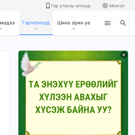
Гар утасны аппууд
Монгол
 мэдээ
Гэрчлэлүүд
Шинэ эрин үе