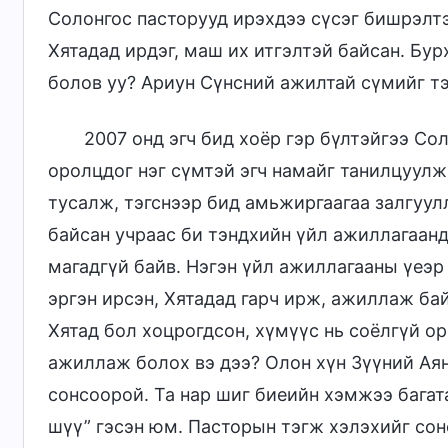
Солонгос пасторууд ирэхдээ сүсэг бишрэлтэ
Хятадад ирдэг, маш их итгэлтэй байсан. Б
болов уу? Ариун Сүнсний ажилтай сүмийг тэ
2007 онд эгч бид хоёр гэр бүлтэйгээ Со
оролцдог нэг сүмтэй эгч намайг танилцуулж
тусалж, тэгснээр бид амьжиргаагаа залгуул
байсан учраас би тэндхийн үйл ажиллагаан
магадгүй байв. Нэгэн үйл ажиллагааны үеэр
эргэн ирсэн, Хятадад гарч ирж, ажиллаж ба
Хятад бол хоцрогдсон, хүмүүс нь соёлгүй ор
ажиллаж болох вэ дээ? Олон хүн Зүүний Ая
сонсоорой. Та нар шиг биеийн хэмжээ багата
шүү” гэсэн юм. Пасторын тэгж хэлэхийг сон