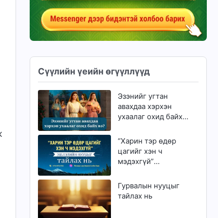
Сүүлийн үеийн өгүүллүүд
Эзэнийг угтан
авахдаа хэрхэн
ухаалаг охид байх
вэ?
ж
“Харин тэр өдөр
цагийг хэн ч
мэдэхгүй”
эшлэлийн нууцыг
тайлах нь
Гурвалын нууцыг
тайлах нь