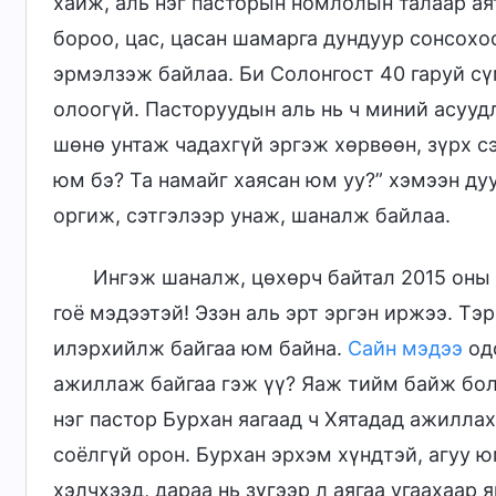
хайж, аль нэг пасторын номлолын талаар ая
бороо, цас, цасан шамарга дундуур сонсох
эрмэлзэж байлаа. Би Солонгост 40 гаруй сү
олоогүй. Пасторуудын аль нь ч миний асууд
шөнө унтаж чадахгүй эргэж хөрвөөн, зүрх сэ
юм бэ? Та намайг хаясан юм уу?” хэмээн ду
оргиж, сэтгэлээр унаж, шаналж байлаа.
Ингэж шаналж, цөхөрч байтал 2015 оны 6
гоё мэдээтэй! Эзэн аль эрт эргэн иржээ. Тэ
илэрхийлж байгаа юм байна.
Сайн мэдээ
одо
ажиллаж байгаа гэж үү? Яаж тийм байж боло
нэг пастор Бурхан яагаад ч Хятадад ажиллах
соёлгүй орон. Бурхан эрхэм хүндтэй, агуу 
хэлчхээд, дараа нь зүгээр л аягаа угаахаар 