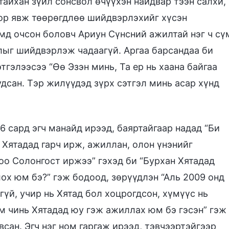
тайхан зүйл сонсвол өчүүхэн найдвар тээн салхи,
оор явж төөрөгдлөө шийдвэрлэхийг хүсэн
мд очсон боловч Ариун Сүнсний ажилтай нэг ч сү
лыг шийдвэрлэж чадаагүй. Аргаа барсандаа би
тгэлээсээ “Өө Эзэн минь, Та ер нь хаана байгаа
удсан. Тэр жилүүдэд зүрх сэтгэл минь асар хүнд
 сард эгч манайд ирээд, баяртайгаар надад “Би
р Хятадад гарч ирж, ажиллан, олон үнэнийг
о Солонгост иржээ” гэхэд би “Бурхан Хятадад
х юм бэ?” гэж бодоод, зөрүүдлэн “Аль 2009 онд
гүй, учир нь Хятад бол хоцрогдсон, хүмүүс нь
юм чинь Хятадад юу гэж ажиллах юм бэ гэсэн” гэж
явсан. Эгч нэг ном гаргаж ирээд, тэвчээртэйгээр