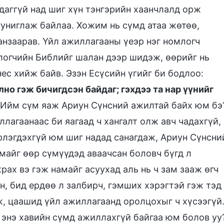
ддаггүй над шиг хүн тэнгэрийн хаанчлалд орж
гуниглаж байлаа. Хожим нь сүмд атаа жөтөө,
анзаарав. Үйл ажиллагааны үеэр нэг номлогч
млогчийн Библийг шалан дээр шидэж, өөрийг нь
с хийж байв. Эзэн ­Есүсийн үгийг би бодлоо:
но гэж бичигдсэн байдаг; гэхдээ та нар үүнийг
 Ийм сүм яаж Ариун Сүнсний ажилтай байх юм бэ
лагаанаас би яагаад ч хангалт олж авч чадахгүй,
рлэгдэхгүй юм шиг надад санагдаж, Ариун Сүнсни
майг өөр сүмүүдэд аваачсан боловч бүгд л
ах вэ гэж намайг асуухад аль нь ч зам зааж өгч
, бид ердөө л залбирч, гэмших хэрэгтэй гэж тэд
ж, цаашид үйл ажиллагаанд оролцохыг ч хүсээгүй
н энэ хавийн сүмд ажиллахгүй байгаа юм болов уу