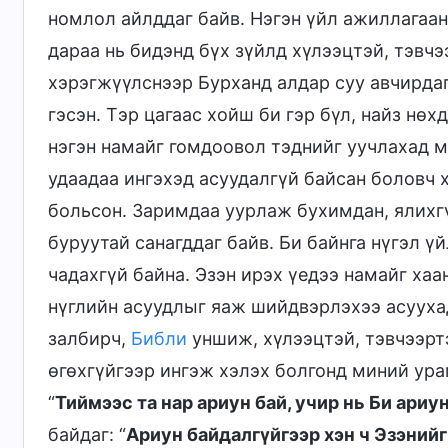
номлол айлддаг байв. Нэгэн үйл ажиллагаан
дараа нь бидэнд бүх зүйлд хүлээцтэй, тэвч
хэрэгжүүлснээр Бурханд алдар суу авчирдаг
гэсэн. Тэр цагаас хойш би гэр бүл, найз нөх
нэгэн намайг гомдоовол тэднийг уучлахад ми
удаадаа ингэхэд асуудалгүй байсан боловч 
больсон. Заримдаа уурлаж бухимдан, ялихг
буруутай санагддаг байв. Би байнга нүгэл ү
чадахгүй байна. Эзэн ирэх үедээ намайг ха
нүглийн асуудлыг яаж шийдвэрлэхээ асуухад
залбирч,
Библи
уншиж, хүлээцтэй, тэвчээрт
өгөхгүйгээр ингэж хэлэх болгонд миний ура
“
Тиймээс та нар ариун бай, учир нь Би ариу
байдаг: “
Ариун байдалгүйгээр хэн ч Эзэнийг