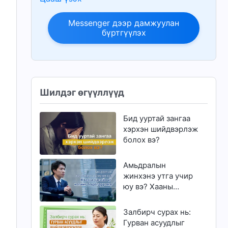
Messenger дээр дамжуулан
бүртгүүлэх
ь
Шилдэг өгүүллүүд
Бид ууртай зангаа
хэрхэн шийдвэрлэж
болох вэ?
Амьдралын
жинхэнэ утга учир
юу вэ? Хааны
эцсийн үг нэгийг
бодогдуулна
Залбирч сурах нь:
Гурван асуудлыг