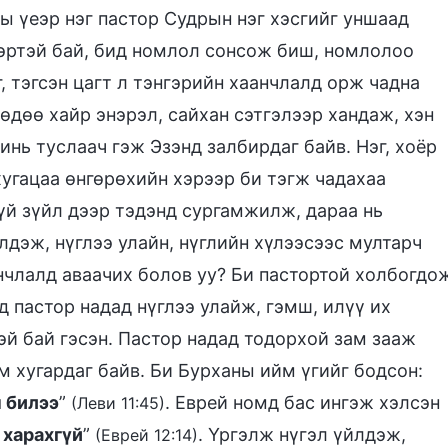
ы үеэр нэг пастор Судрын нэг хэсгийг уншаад
ээртэй бай, бид номлол сонсож биш, номлолоо
, тэгсэн цагт л тэнгэрийн хаанчлалд орж чадна
дөдөө хайр энэрэл, сайхан сэтгэлээр хандаж, хэн
нь туслаач гэж Эзэнд залбирдаг байв. Нэг, хоёр
хугацаа өнгөрөхийн хэрээр би тэгж чадахаа
үй зүйл дээр тэдэнд сургамжилж, дараа нь
йлдэж, нүглээ улайн, нүглийн хүлээсээс мултарч
анчлалд аваачих болов уу? Би пастортой холбогдо
 пастор надад нүглээ улайж, гэмш, илүү их
эй бай гэсэн. Пастор надад тодорхой зам зааж
м хугардаг байв. Би Бурханы ийм үгийг бодсон:
н билээ
”
. Еврей номд бас ингэж хэлсэн
(Леви 11:45)
 харахгүй
”
. Үргэлж нүгэл үйлдэж,
(Еврей 12:14)