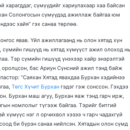
й харагддаг, сүмүүдийг хариулахаар хаа байсан
урхан Солонгосын сүмүүдэд ажиллаж байгаа юм
ндээс хайя” гэх санаа төрлөө.
лонгос явав. Үйл ажиллагаанд нь олон хятад хүн
, сүмийн гишүүд нь хятад хүмүүст ажил олоход н
лаа. Тэр сүмийн гишүүд үнэхээр хайр энэрэлтэй
д оролцсон, бас Ариун Сүнсний ажил тэнд байж
 пастор: “Саяхан Хятад явахдаа Бурхан хэдийнээ
йгаа,
Төгс Хүчит Бурхан
гэдэг гэж сонссон. Гэхдээ
он. Бурхан маш агуу, Бурхан яаж тэнд гарч ирж,
нгын номлолыг түгээж байгаа. Тэрийг битгий
й хүмүүс нэг л орчихвол хэзээ ч гарч чадахгүй
соод би бүрэн санаа нийлсэн. Хятадын олон сүмд