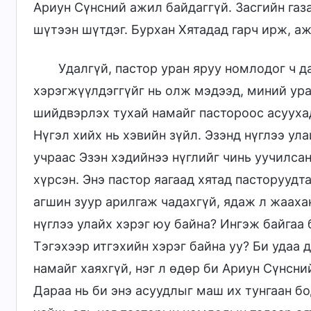
Ариун Сүнсний ажил байдаггүй. Засгийн газа
шүтээн шүтдэг. Бурхан Хятадад гарч ирж, а
Удалгүй, пастор уран яруу номлодог ч д
хэрэгжүүлдэггүйг нь олж мэдээд, миний ура
шийдвэрлэх тухай намайг пастороос асуухад
Нүгэл хийх нь хэвийн зүйл. Эзэнд нүглээ ул
учраас Эзэн хэдийнээ нүглийг чинь уучилса
хүрсэн. Энэ пастор яагаад хятад пасторуудт
агшин зуур арилгаж чадахгүй, ядаж л жааха
нүглээ улайх хэрэг юу байна? Ингэж байгаа
Тэгэхээр итгэхийн хэрэг байна уу? Би удаа 
намайг хаяхгүй, нэг л өдөр би Ариун Сүнсни
Дараа нь би энэ асуудлыг маш их тунгаан б