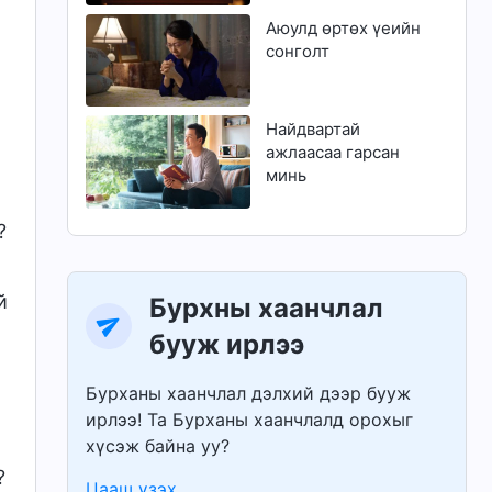
Аюулд өртөх үеийн
сонголт
Найдвартай
ажлаасаа гарсан
минь
?
й
Бурхны хаанчлал
бууж ирлээ
Бурханы хаанчлал дэлхий дээр бууж
ирлээ! Та Бурханы хаанчлалд орохыг
.
хүсэж байна уу?
?
Цааш үзэх