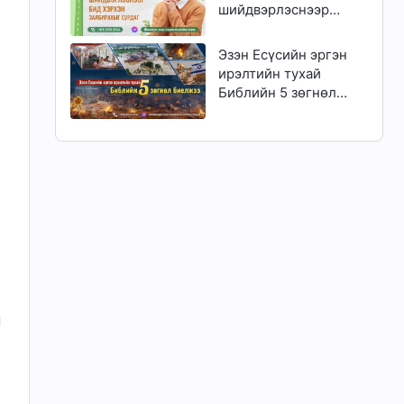
шийдвэрлэснээр
бид хэрхэн
залбирахыг сурдаг
Эзэн Есүсийн эргэн
ирэлтийн тухай
Библийн 5 зөгнөл
биелжээ
л
н