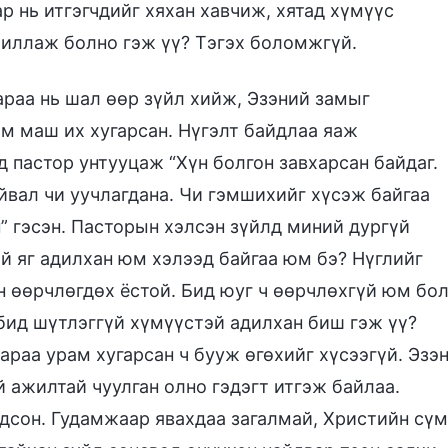
р нь итгэгчдийг хяхан хавчиж, хятад хүмүүс
жиллаж болно гэж үү? Тэгэх боломжгүй.
араа нь шал өөр зүйл хийж, Эзэний замыг
м маш их хугарсан. Нүгэлт байдлаа яаж
 пастор унтууцаж “Хүн болгон завхарсан байдаг.
айвал чи уучлагдана. Чи гэмшихийг хүсэж байгаа
н” гэсэн. Пасторын хэлсэн зүйлд миний дургүй
ай яг адилхан юм хэлээд байгаа юм бэ? Нүглийг
н өөрчлөгдөх ёстой. Бид юуг ч өөрчлөхгүй юм бо
 бид шүтлэггүй хүмүүстэй адилхан биш гэж үү?
дараа урам хугарсан ч бууж өгөхийг хүсээгүй. Эзэ
й ажилтай чуулган олно гэдэгт итгэж байлаа.
одсон. Гудамжаар явахдаа загалмай, Христийн сүм