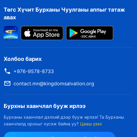
үүсгэж, намайг бүр ч тавгүйтүүлсэн. Хэдий би
Төгс Хүчит Бурханы Чуулганы аппыг татаж
оройн номлолоо тэсэн ядан хүлээж,
авах
үргэлжлүүлэн судалмаар санагдаж байсан ч
хөршүүдийн хэлсэн зүйл сэтгэлд сэв
суулгасан тул сэрэмжилсээр байлаа. Номлол
эхлэхэд би тэр бүлгээс гаръя гэж шийдсэн.
Холбоо барих
+976-9578-8733
Би тэр бүлгээс гарч байгаа шалтгааныхаа
талаар WhatsApp дээр мессеж бичиж,
contact.mn@kingdomsalvation.org
хуурамч Христэд мэхлэгдэх талаар санаа
зовж байгаагаа тайлбарлаад, хөршүүдийнхээ
Бурхны хаанчлал бууж ирлээ
явуулсан Библийн эшлэлийг оруулсан. Яг тэр
Бурханы хаанчлал дэлхий дээр бууж ирлээ! Та Бурханы
мессежийг илгээж, бүлгээс гарах гэж байтал
хаанчлалд орохыг хүсэж байна уу?
Цааш үзэх
гар утасны минь цэнэг дуусаад, унтарч байна