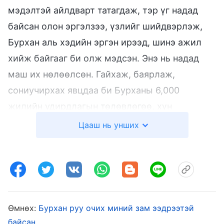
мэдэлтэй айлдварт татагдаж, тэр үг надад
байсан олон эргэлзээ, үзлийг шийдвэрлэж,
Бурхан аль хэдийн эргэн ирээд, шинэ ажил
хийж байгааг би олж мэдсэн. Энэ нь надад
маш их нөлөөлсөн. Гайхаж, баярлаж,
сониучирхах явцдаа би Бурханы 6,000
жилийн удирдлагын төлөвлөгөө, хүн
төрөлхтнийг аврах ажлынх нь гурван үе шат,
Цааш нь унших
Бурхан эрин үе бүрд өөр өөр нэр авдаг,
(Ехова,
Есүс
,
Төгс Хүчит Бурхан
), эрин үе бүрд
хийсэн ажлынх нь утга учрыг мэдэж авсан.
Төгс Хүчит Бурханы үгэнд татагдаад, би их
баярласан. Би илүү их үнэнийг мэдэж авч,
Өмнөх:
Бурхан руу очих миний зам ээдрээтэй
бусадтай хуваалцахыг хүссэн учраас сайн
байсан