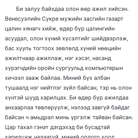
Би залуу байхдаа олон өөр ажил хийсэн.
Венесуэлийн Сукре мужийн засгийн газарт
цалин хянагч хийж, өдөр бүр цалингийн
асуудал, олон хүний хүсэлтийг шийдвэрлэж,
бас хууль тогтоох зөвлөлд хүний нөөцийн
ажилтнаар ажиллаж, нэг хэсэг, насанд
хүрэгчдийн оройн сургуульд компьютерын
хичээл зааж байлаа. Миний бүх албан
тушаалд нэг нийтлэг зүйл байсан, тэр нь олон
хүнтэй шууд харилцах. Би өдөр бүр ажилдаа
анхаарлаа төвлөрүүлж, нэлээд завгүй байдаг
байсан ч амьдрал минь үргэлж тайван байсан.
Цар тахал гэнэт дэгдэхэд би бусадтай
харилцаж чадаагүй, миний орлого хоол