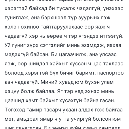
хэрэгтэй байхад би тусалж чадалгүй, үнэхээр
гуниглаж, энэ бэрхшээл түр зуурынх гэж
хэлэн охиноо тайтгаруулахаас өөр яаж ч
чадаагүй хэр нь өөрөө ч тэр үгэндээ итгээгүй.
Уй гуниг зүрх сэтгэлийг минь эзэмдэж, яахаа
мэдэхгүй байсан. Би цагаачилж, энэ улсаас
явж, өөр шийдэл хайхыг хүссэн ч цар тахлаас
болоод хэрэгтэй бүх бичиг баримт, паспортоо
авч чадаагүй. Миний хувьд юм бүхэн улам
хэцүү болж байлаа. Яг тэр үед эхнэр минь
цаашид хамт байхыг хүсэхгүй байна гэсэн.
Тэгэхэд тамир тасарч ухаан алдах гэж байгаа
мэт, амьдрал ямар ч утга учиргүй болсон юм
шиг санагдсан. Би эмнэл зүйн хувьд хямралд