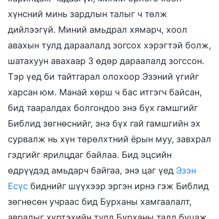
хүнсний минь зардлын талыг ч төлж
дийлээгүй. Миний амьдрал хямарч, хоол
авахын тулд дараалалд зогсох хэрэгтэй болж,
шатахуун авахаар 3 өдөр дараалалд зогссон.
Тэр үед би тайтгарал олохоор Эзэний үгийг
харсан юм. Манай хөрш ч бас итгэгч байсан,
бид тааралдах болгондоо энэ бүх гамшгийг
Библид зөгнөснийг, энэ бүх гай гамшгийн эх
сурвалж нь хүн төрөлхтний ёрын муу, завхрал
гэдгийг ярилцдаг байлаа. Бид эцсийн
өдрүүдэд амьдарч байгаа, энэ цаг үед
Эзэн
Есүс
биднийг шүүхээр эргэн ирнэ гэж Библид
зөгнөсөн учраас бид Бурханы хамгаалалт,
авралыг хүртэхийн тулд Бурханы талд буцаж