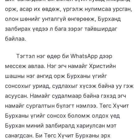
орж, асар их өвдөж, үргэлж нулимсаа урсган,
олон шөнийг унталгүй өнгөрөөж, Бурханд
залбирах үедээ л бага зэрэг тайвширдаг
байлаа.
Тэгтэл нэг өдөр би WhatsApp дээр
мессеж авлаа. Нэг эгч намайг Христийн
шашны нэг ангид орж Бурханы үгийг
сонсохыг уриад, судлахыг хүсэж байна уу гэж
асуусан. Намайг судалмаар байна гэхэд эгч
намайг сургалтын бүлэгт нэмлээ. Төгс Хүчит
Бурханы үгийг сонсох боломж олдох үед
Бурхан миний залбиралд хариулсан мэт
санагдсан. Би Төгс Хүчит Бурханы эрх