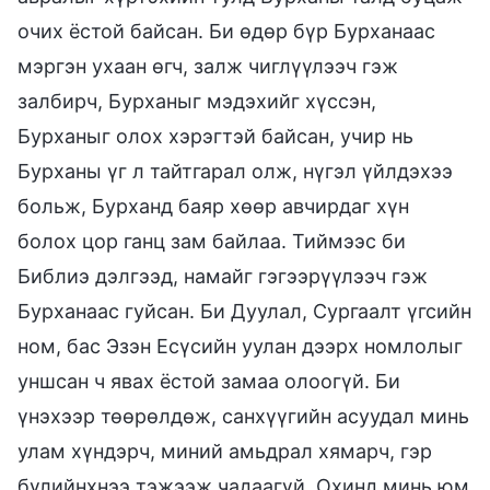
очих ёстой байсан. Би өдөр бүр Бурханаас
мэргэн ухаан өгч, залж чиглүүлээч гэж
залбирч, Бурханыг мэдэхийг хүссэн,
Бурханыг олох хэрэгтэй байсан, учир нь
Бурханы үг л тайтгарал олж, нүгэл үйлдэхээ
больж, Бурханд баяр хөөр авчирдаг хүн
болох цор ганц зам байлаа. Тиймээс би
Библиэ дэлгээд, намайг гэгээрүүлээч гэж
Бурханаас гуйсан. Би Дуулал, Сургаалт үгсийн
ном, бас Эзэн Есүсийн уулан дээрх номлолыг
уншсан ч явах ёстой замаа олоогүй. Би
үнэхээр төөрөлдөж, санхүүгийн асуудал минь
улам хүндэрч, миний амьдрал хямарч, гэр
бүлийнхнээ тэжээж чадаагүй. Охинд минь юм