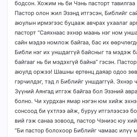
бодсон. Хожим нь би Чэнь пасторт тавилгаа
Пастор олон жил Эзэнд итгэсэн, Библийг са
аюулын ирмэгээс буцааж авчрах ухаалаг арг
пасторт “Саяхнаас эхнэр маань нэг ном унша
сайн мэдээ номлож байгаа, бас их өөрчлөгдс
Библи нэг их уншдаггүй байсныг та мэдэж б
байгааг нь би мэдэхгүй байна” гэсэн. Пасто
аюулд оржээ! Шашны ертөнц даяар одоо зөвх
гэрчилдэг, тэд л Библийг уншдаггүй. Эхнэр 
Зүүний Аянгад итгэж байгаа бол Эзэний авр
болно. Чи хурдхан ямар нэгэн юм хийж эхнэ
сонсоод би үхтлээ айж, буруу итгэлээсээ б
вий гэж санаа зовоод, пастор Чэниэс юу хи
“Би пастор болохоор Библийг чамаас илүү 