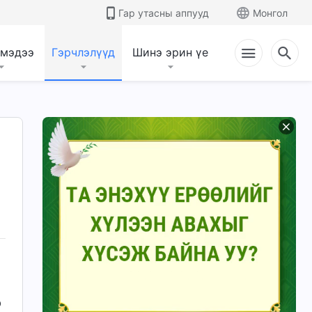
Гар утасны аппууд
Монгол
 мэдээ
Гэрчлэлүүд
Шинэ эрин үе
р