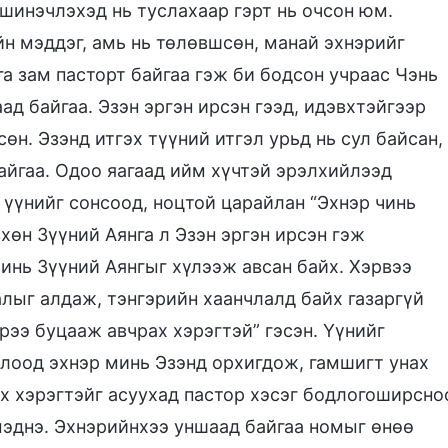
 шинэчлэхэд нь туслахаар гэрт нь очсон юм.
йн мэддэг, амь нь төлөвшсөн, манай эхнэрийг
а зам пасторт байгаа гэж би бодсон учраас Чэнь
ад байгаа. Эзэн эргэн ирсэн гээд, идэвхтэйгээр
өн. Эзэнд итгэх түүний итгэл урьд нь сул байсан,
айгаа. Одоо яагаад ийм хүчтэй эрэлхийлээд
р үүнийг сонсоод, ноцтой царайлан “Эхнэр чинь
өн Зүүний Аянга л Эзэн эргэн ирсэн гэж
чинь Зүүний Аянгыг хүлээж авсан байх. Хэрвээ
алыг алдаж, тэнгэрийн хаанчлалд байх газаргүй
рээ буцааж авчрах хэрэгтэй” гэсэн. Үүнийг
олоод эхнэр минь Эзэнд орхигдож, гамшигт унах
йх хэрэгтэйг асуухад пастор хэсэг бодлогоширсно
мэднэ. Эхнэрийнхээ уншаад байгаа номыг өнөө