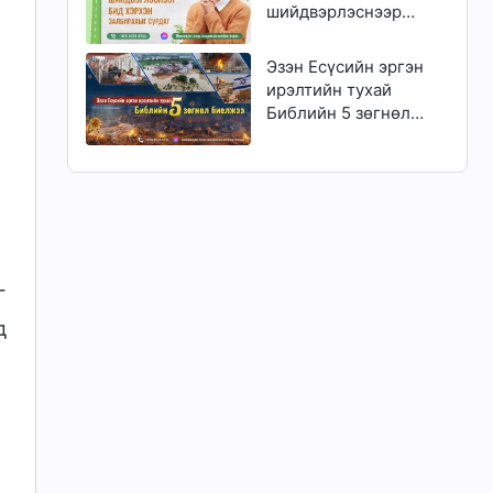
шийдвэрлэснээр
бид хэрхэн
залбирахыг сурдаг
Эзэн Есүсийн эргэн
ирэлтийн тухай
Библийн 5 зөгнөл
биелжээ
г
д