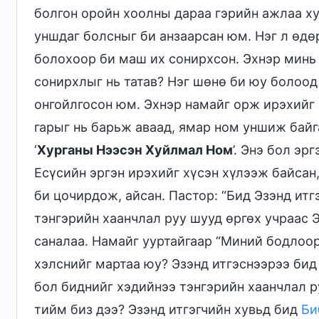
болгон оройн хоолны дараа гэрийн ажлаа х
уншдаг болсныг би анзаарсан юм. Нэг л өдө
болохоор би маш их сонирхсон. Эхнэр минь 
сонирхлыг нь татав? Нэг шөнө би юу болоод
онгойлгосон юм. Эхнэр намайг орж ирэхийг 
гарыг нь барьж аваад, ямар ном уншиж байга
‘
Хурганы Нээсэн Хуйлмал Ном
’. Энэ бол эр
Есүсийн эргэн ирэхийг хүсэн хүлээж байсан,
би цочирдож, айсан. Пастор: “Бид Эзэнд итг
тэнгэрийн хаанчлал руу шууд өргөх учраас Э
саналаа. Намайг ууртайгаар “Миний бодлоор
хэлснийг мартаа юу? Эзэнд итгэснээрээ бид
бол биднийг хэдийнээ тэнгэрийн хаанчлал ру
тийм биз дээ? Эзэнд итгэгчийн хувьд бид
Би