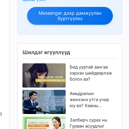
Messenger дээр дамжуулан
бүртгүүлэх
Шилдэг өгүүллүүд
Бид ууртай зангаа
хэрхэн шийдвэрлэж
болох вэ?
Амьдралын
жинхэнэ утга учир
юу вэ? Хааны
эцсийн үг нэгийг
о
бодогдуулна
Залбирч сурах нь:
Гурван асуудлыг