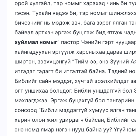
орой хулгайл, тэр номыг харахад чинь би т
гэсэн. Тухайн үедээ би, тэр номыг шинжлэхэ
бичсэнийг нь мэдэж авч, бага зэрэг ялган т
байвал эртхэн эргэж буц гэж бид ятгаж чадн
хуйлмал номыг
” пастор Чэнийн гэрт нууцаа
хайнгадуухан эргүүлж харсныхаа дараа шир
ширтэн, зэвүүцэнгүй “Тийм ээ, энэ Зүүний А
итгэдэг гэдэгт би итгэлтэй байна. Тэдний н
Библийг сайн мэддэг, хүчтэй эрэлхийлдэг 
огт уншихаа больдог. Библи уншдаггүй бол Э
мэхлэгджээ. Эргэж буцахгүй бол тэнгэрийн 
сонсоод “Библи мэддэггүй хүмүүс ялган тан
харин олон жил удирдагч байсан, Библийг с
энэ номд ямар нэгэн нууц байна уу? Үгүй ю