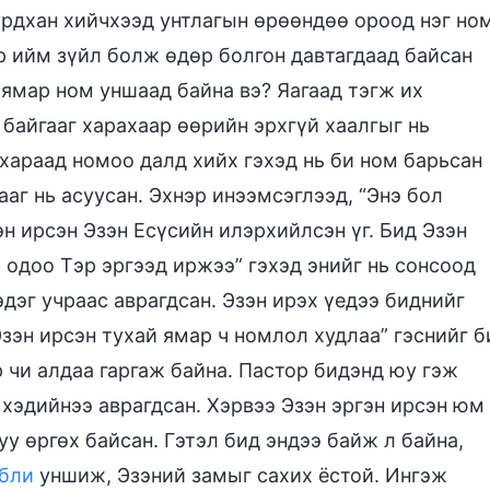
урдхан хийчхээд унтлагын өрөөндөө ороод нэг но
р ийм зүйл болж өдөр болгон давтагдаад байсан
ямар ном уншаад байна вэ? Яагаад тэгж их
 байгааг харахаар өөрийн эрхгүй хаалгыг нь
хараад номоо далд хийх гэхэд нь би ном барьсан
аг нь асуусан. Эхнэр инээмсэглээд, “Энэ бол
гэн ирсэн Эзэн Есүсийн илэрхийлсэн үг. Бид Эзэн
 одоо Тэр эргээд иржээ” гэхэд энийг нь сонсоод
эдэг учраас аврагдсан. Эзэн ирэх үедээ биднийг
зэн ирсэн тухай ямар ч номлол худлаа” гэснийг б
 чи алдаа гаргаж байна. Пастор бидэнд юу гэж
 хэдийнээ аврагдсан. Хэрвээ Эзэн эргэн ирсэн юм
у өргөх байсан. Гэтэл бид эндээ байж л байна,
бли
уншиж, Эзэний замыг сахих ёстой. Ингэж