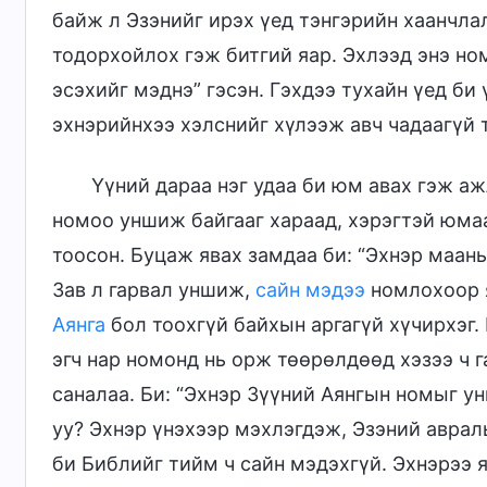
байж л Эзэнийг ирэх үед тэнгэрийн хаанчлал
тодорхойлох гэж битгий яар. Эхлээд энэ ном
эсэхийг мэднэ” гэсэн. Гэхдээ тухайн үед б
эхнэрийнхээ хэлснийг хүлээж авч чадаагүй т
Үүний дараа нэг удаа би юм авах гэж аж
номоо уншиж байгааг хараад, хэрэгтэй юмаа
тоосон. Буцаж явах замдаа би: “Эхнэр маань
Зав л гарвал уншиж,
сайн мэдээ
номлохоор я
Аянга
бол тоохгүй байхын аргагүй хүчирхэг. 
эгч нар номонд нь орж төөрөлдөөд хэзээ ч 
саналаа. Би: “Эхнэр Зүүний Аянгын номыг у
уу? Эхнэр үнэхээр мэхлэгдэж, Эзэний аврал
би Библийг тийм ч сайн мэдэхгүй. Эхнэрээ 