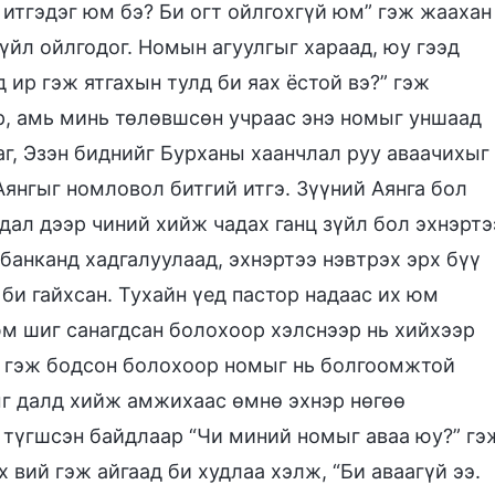
д итгэдэг юм бэ? Би огт ойлгохгүй юм” гэж жаахан
зүйл ойлгодог. Номын агуулгыг хараад, юу гээд
 ир гэж ятгахын тулд би яах ёстой вэ?” гэж
ор, амь минь төлөвшсөн учраас энэ номыг уншаад
аг, Эзэн биднийг Бурханы хаанчлал руу аваачихыг
Аянгыг номловол битгий итгэ. Зүүний Аянга бол
дал дээр чиний хийж чадах ганц зүйл бол эхнэртэ
 банканд хадгалуулаад, эхнэртээ нэвтрэх эрх бүү
 би гайхсан. Тухайн үед пастор надаас их юм
юм шиг санагдсан болохоор хэлснээр нь хийхээр
үй гэж бодсон болохоор номыг нь болгоомжтой
ыг далд хийж амжихаас өмнө эхнэр нөгөө
 түгшсэн байдлаар “Чи миний номыг аваа юу?” гэ
 вий гэж айгаад би худлаа хэлж, “Би аваагүй ээ.