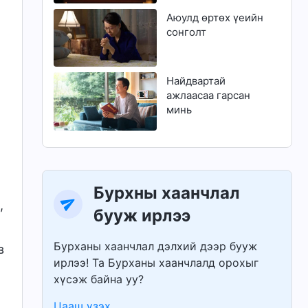
Аюулд өртөх үеийн
сонголт
Найдвартай
ажлаасаа гарсан
минь
Бурхны хаанчлал
,
бууж ирлээ
Бурханы хаанчлал дэлхий дээр бууж
в
ирлээ! Та Бурханы хаанчлалд орохыг
хүсэж байна уу?
Цааш үзэх