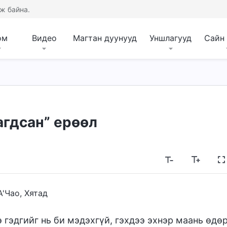
ж байна.
ом
Видео
Магтан дуунууд
Уншлагууд
Сайн
агдсан” ерөөл
А'Чао, Хятад
э гэдгийг нь би мэдэхгүй, гэхдээ эхнэр маань өдө