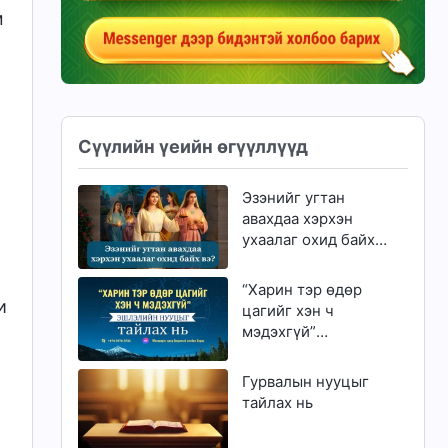
м
Сүүлийн үеийн өгүүллүүд
Эзэнийг угтан
авахдаа хэрхэн
ухаалаг охид байх
вэ?
“Харин тэр өдөр
и
цагийг хэн ч
мэдэхгүй”
эшлэлийн нууцыг
тайлах нь
Гурвалын нууцыг
тайлах нь