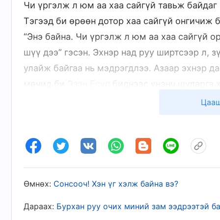
Чи үргэлж л юм аа хаа сайгүй тавьж байдаг 
Тэгээд би өрөөн дотор хаа сайгүй онгичиж б
“Энэ байна. Чи үргэлж л юм аа хаа сайгүй о
шүү дээ” гэсэн. Эхнэр над руу ширтсээр л, з
улайж байгаа нь мэдрэгдлээ. Азаар эхнэр да
мөчид би
Эзэн Есүс
биднээс үнэнч шударга 
‘За бол за; үгүй бол үгүй’ байг
”
. 
(Матай 5:37)
Цааш
чанарынхаа эсрэг явж, хулгайч шиг аашилса
өөртөө хэлж, өөрийгөө тайтгаруулж байлаа.
Маргааш нь би банк орж, банкны бүх дэ
илүү мөнгөө банканд хийж, хоолныхоо мөнгө
Өмнөх:
Сонсооч! Хэн үг хэлж байна вэ?
мэдээд юу ч хэлээгүй. Эхнэр номоо уншиха
хийж, урьдын адил надад эелдэг хандаж байс
Дараах:
Бурхан руу очих миний зам ээдрээтэй б