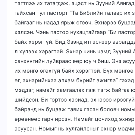
тэгтлээ их татагдаж, эцэст нь Зүүний Аянга
гайхсан тул пасторт “Та Библийн талаар их 
байгааг нь надад ярьж өгөөч. Эхнэрээ буцаад
хэлсэн. Чэнь пастор нухацтайгаар “Би паст
байх хэрэггүй. Бид Эзэнд итгэснээр аврагдд
л хүлээх хэрэгтэй. Эхнэр чинь чамд Зүүний 
санхүүгийн луйвраас өөр юу ч биш. Энэ асуу
их мөнгө өгөхгүй байх хэрэгтэй. Бүх мөнгөө
өг, эхнэрийнхээ алхам бүрийг ажигла” гэхэд
мэддэг, намайг хамгаалах гэж тэгж байгаа 
шийдсэн. Би гэртээ хариад, эхнэрээ ирээг
байранд нь буцааж тавих гэсэн боловч ном
өрөөнөөс гарч ирсэн. Намайг цочиход эхнэр
асуусан. Номыг нь хулгайлсныг эхнэр мэдчих