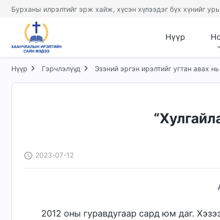
Бурханы илрэлтийг эрж хайж, хүсэн хүлээдэг бүх хүнийг урь
Нүүр
Н
Нүүр
Гэрчлэлүүд
Эзэний эргэн ирэлтийг угтан авах нь
“Хулгайл
2023-07-12
2012 оны гуравдугаар сард юм даг. Хэзэ