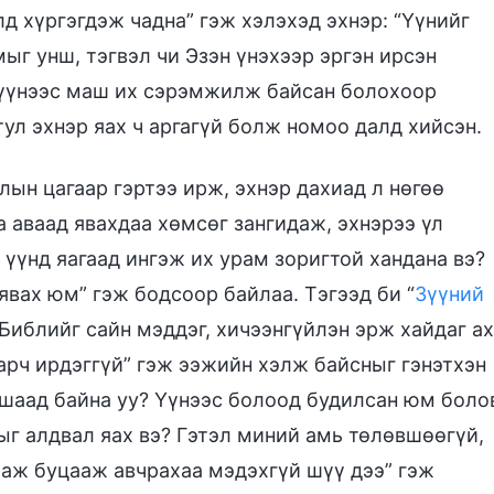
д хүргэгдэж чадна” гэж хэлэхэд эхнэр: “Үүнийг
ыг унш, тэгвэл чи Эзэн үнэхээр эргэн ирсэн
и үүнээс маш их сэрэмжилж байсан болохоор
ул эхнэр яах ч аргагүй болж номоо далд хийсэн.
лын цагаар гэртээ ирж, эхнэр дахиад л нөгөө
 аваад явахдаа хөмсөг зангидаж, эхнэрээ үл
 үүнд яагаад ингэж их урам зоригтой хандана вэ?
вах юм” гэж бодсоор байлаа. Тэгээд би “
Зүүний
Библийг сайн мэддэг, хичээнгүйлэн эрж хайдаг ах
гарч ирдэггүй” гэж ээжийн хэлж байсныг гэнэтхэн
ншаад байна уу? Үүнээс болоод будилсан юм боло
ыг алдвал яах вэ? Гэтэл миний амь төлөвшөөгүй,
яаж буцааж авчрахаа мэдэхгүй шүү дээ” гэж