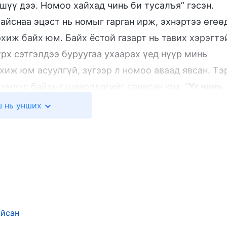
шүү дээ. Номоо хайхад чинь би тусалъя” гэсэн.
айснаа эцэст нь номыг гарган ирж, эхнэртээ өгөө
рхиж байх юм. Байх ёстой газарт нь тавих хэрэгтэ
үрх сэтгэлдээ буруугаа ухаарах үед нүүр минь
хиж юм асуулгүй, зүгээр л номоо аваад явсан. Тэ
хүмүүс байхыг шаарддагийг санасан юм. “
Үг чинь
Гэтэл би юу хийчхэв ээ? Би Эзэний сургаал, мөс
 нь унших
н. Гэхдээ би эхнэрээ хамгаалах гэж ингэсэн гэж
втэр, картынхаа ПИН-ийг өөрчилж, байсан бүх
тэй л үлдсэн. Гайхмаар нь эхнэр маань үүнийг
ас бусдаар бол гэр орны ажлаа ердийнхөөрөө сай
ан ч надад ичгэвтэр, тавгүй санагдаж байлаа. Би
айсан