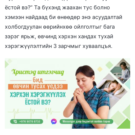
ёстой вэ?” Та бүхэнд жаахан тус болно
хэмээн найдаад би өнөөдөр энэ асуудалтай
холбогдуулан өөрийнхөө ойлголтыг бага
зэрэг ярьж, өвчинд хэрхэн хандах тухай
хэрэгжүүлэлтийн 3 зарчмыг хуваалцъя.