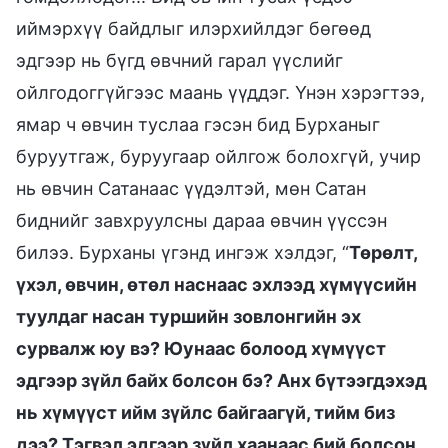
иймэрхүү байдлыг илэрхийлдэг бөгөөд
эдгээр нь бүгд өвчний гарал үүслийг
ойлгодоггүйгээс маань үүддэг. Үнэн хэрэгтээ,
ямар ч өвчин туслаа гэсэн бид Бурханыг
буруутгаж, буруугаар ойлгож болохгүй, учир
нь өвчин Сатанаас үүдэлтэй, мөн Сатан
биднийг завхруулсны дараа өвчин үүссэн
билээ. Бурханы үгэнд ингэж хэлдэг, “
Төрөлт,
үхэл, өвчин, өтөл наснаас эхлээд хүмүүсийн
туулдаг насан туршийн зовлонгийн эх
сурвалж юу вэ? Юунаас болоод хүмүүст
эдгээр зүйл байх болсон бэ? Анх бүтээгдэхэд
нь хүмүүст ийм зүйлс байгаагүй, тийм биз
дээ? Тэгвэл эдгээр зүйл хаанаас бий болсон