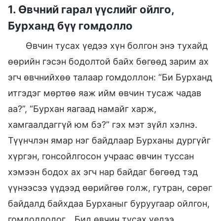
1. Өвчний гарал үүслийг ойлго,
Бурханд бүү гомдолло
Өвчин тусах үедээ хүн болгон энэ тухайд
өөрийн гэсэн бодолтой байх бөгөөд зарим ах
эгч өвчнийхөө талаар гомдоллон: “Би Бурханд
итгэдэг мөртөө яаж ийм өвчин тусаж чадав
аа?”, “Бурхан яагаад намайг харж,
хамгаалдаггүй юм бэ?” гэх мэт зүйл хэлнэ.
Түүнчлэн ямар нэг байдлаар Бурханы дургүйг
хүргэн, гонсойлгосон учраас өвчин туссан
хэмээн бодох ах эгч нар байдаг бөгөөд тэд
үүнээсээ үүдээд өөрийгөө голж, гутран, сөрөг
байдалд байхдаа Бурханыг буруугаар ойлгон,
гомдоллодог... Бид өвчин тусах үедээ