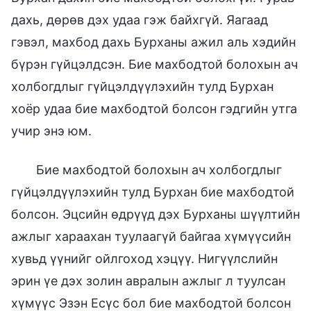
дахь, дөрөв дэх удаа гэж байхгүй. Яагаад
гэвэл, махбод дахь Бурханы ажил аль хэдийн
бүрэн гүйцэлдсэн. Бие махбодтой болохын ач
холбогдлыг гүйцэлдүүлэхийн тулд Бурхан
хоёр удаа бие махбодтой болсон гэдгийн утга
учир энэ юм.
Бие махбодтой болохын ач холбогдлыг
гүйцэлдүүлэхийн тулд Бурхан бие махбодтой
болсон. Эцсийн өдрүүд дэх Бурханы шүүлтийн
ажлыг хараахан туулаагүй байгаа хүмүүсийн
хувьд үүнийг ойлгоход хэцүү. Нигүүлслийн
эрин үе дэх золин авралын ажлыг л туулсан
хүмүүс Эзэн Есүс бол бие махбодтой болсон