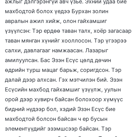
ажлыг дэлгэрэнгүй авч үзье. Эхний удаа бие
махбодтой болох үедээ Бурхан золин
авралын ажил хийж, олон гайхамшиг
үзүүлсэн: Тэр ердөө таван талх, хоёр загасаар
таван мянган хүнийг хооллосон. Тэр үгээрээ
салхи, давлагааг намжаасан. Лазарыг
амилуулсан. Бас Эзэн Есүс цөлд дөчин
өдрийн турш мацаг барьж, соригдсон. Тэр
далай дээр алхсан. Гэх мэтчилэн бий. Эзэн
Есүсийн махбод гайхамшиг үзүүлж, уулын
орой дээр хувирч байсан болохоор хүмүүс
бидний нүдээр бол, хэдий Эзэн Есүс бие
махбодтой болсон байсан ч ер бусын
элементүүдийг эзэмшсээр байсан. Тэр