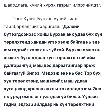
шаардлага, хүний хүрэх газрыг илэрхийлдэг.
Төгс Хүчит Бурхан үүнийг яаж
тайлбарладгийг харцгаая: “
Дэлхий
бүтээгдсэнээс хойш Бурхан анх удаа бүх хүн
төрөлхтөнд хандан үгээ хэлж байгаа нь энэ
юм гэдгийг хэлэх нь зүйтэй. Бурхан өмнө нь
хэзээ ч бүтээгдсэн хүн төрөлхтөнтэй ийм
дэлгэрэнгүй, маш дэс дараатайгаар ярьж
байгаагүй билээ. Мэдээж энэ нь бас Тэр бүх
хүн төрөлхтөнд маш ихийг, маш удаан
хугацаанд ярьсан анхны тохиолдол юм. Энэ
нь урьд өмнө огт үзэгдээгүй билээ. Үүнээс
гадна, эдгээр айлдвар нь хүн төрөлхтний