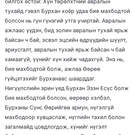
ойлгох ёстой: Хүн төрөлхтний авралын
тухайд гэвэл Бурхан хоёр удаа бие махбодтой
болсон нь гүн гүнзгий утга учиртай. Авралын
ажлаас үүдэн, бид золин авралын тухай ярьж
байсан ч бай, эсвэл эцсийн өдрүүдийн шүүлт,
ариусгалт, авралын тухай ярьж байсан ч бай
хамаагүй, үүнийг хүн хийж чадахгүй. Энэ нь,
бие махбодтой болж, ажлаа Өөрөө
гүйцэтэхийг Бурханаас шаарддаг.
Нигүүлслийн эрин үед Бурхан Эзэн Есүс болж
бие махбодтой болсон, өөрөөр хэлбэл,
Бурханы Сүнс Өөрийгөө ариун, нүгэлгүй
махбодоор хувцаслаж, нүглийн тахил болон
загалмайд цовдлогдож, хүнийг нүгэлт