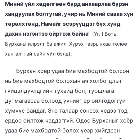
Миний үйл хөдөлгөөн бүрд анхаарлаа бүрэн
хандуулах болтугай, учир нь Миний саваа хүн
төрөлхтөнд, Намайг эсэрүүцдэг бүх хүнд
дахин нэгэнтээ ойртож байна
”
(Үг. I Боть:
Бурханы илрэлт ба ажил. Хүрэх газрынхаа төлөө
.
хангалттай сайн үйл бэлд)
Бурхан хоёр удаа бие махбодтой болсон
нь бие махбодтой болохын ач холбогдлыг
гүйцэлдүүлдгийн тухайд бол, туршлага
дутмагаасаа болоод үүнийг ер ойлгодоггүй
хүмүүс байдаг. Энэ талаар сонсох үедээ тэд
ердөө ойлгож чаддаггүй. Одоо Бурханыг хоёр
удаа бие махбодтой болох үеэр хийгдсэн