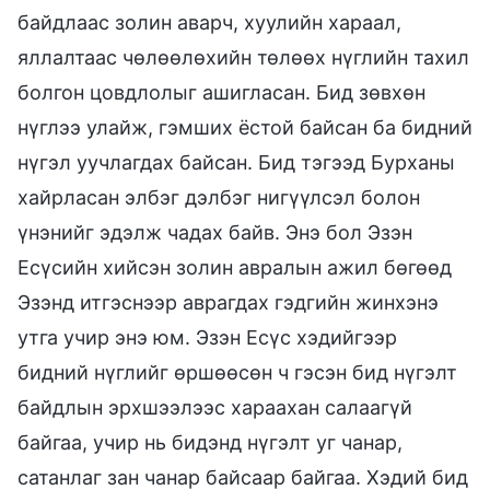
байдлаас золин аварч, хуулийн хараал,
яллалтаас чөлөөлөхийн төлөөх нүглийн тахил
болгон цовдлолыг ашигласан. Бид зөвхөн
нүглээ улайж, гэмших ёстой байсан ба бидний
нүгэл уучлагдах байсан. Бид тэгээд Бурханы
хайрласан элбэг дэлбэг нигүүлсэл болон
үнэнийг эдэлж чадах байв. Энэ бол Эзэн
Есүсийн хийсэн золин авралын ажил бөгөөд
Эзэнд итгэснээр аврагдах гэдгийн жинхэнэ
утга учир энэ юм. Эзэн Есүс хэдийгээр
бидний нүглийг өршөөсөн ч гэсэн бид нүгэлт
байдлын эрхшээлээс хараахан салаагүй
байгаа, учир нь бидэнд нүгэлт уг чанар,
сатанлаг зан чанар байсаар байгаа. Хэдий бид