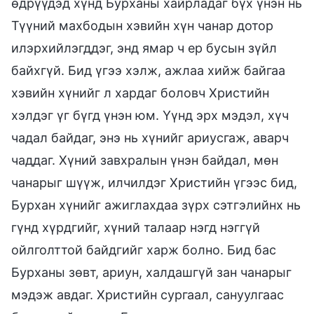
өдрүүдэд хүнд Бурханы хайрладаг бүх үнэн нь
Түүний махбодын хэвийн хүн чанар дотор
илэрхийлэгддэг, энд ямар ч ер бусын зүйл
байхгүй. Бид үгээ хэлж, ажлаа хийж байгаа
хэвийн хүнийг л хардаг боловч Христийн
хэлдэг үг бүгд үнэн юм. Үүнд эрх мэдэл, хүч
чадал байдаг, энэ нь хүнийг ариусгаж, аварч
чаддаг. Хүний завхралын үнэн байдал, мөн
чанарыг шүүж, илчилдэг Христийн үгээс бид,
Бурхан хүнийг ажиглахдаа зүрх сэтгэлийнх нь
гүнд хүрдгийг, хүний талаар нэгд нэггүй
ойлголттой байдгийг харж болно. Бид бас
Бурханы зөвт, ариун, халдашгүй зан чанарыг
мэдэж авдаг. Христийн сургаал, сануулгаас