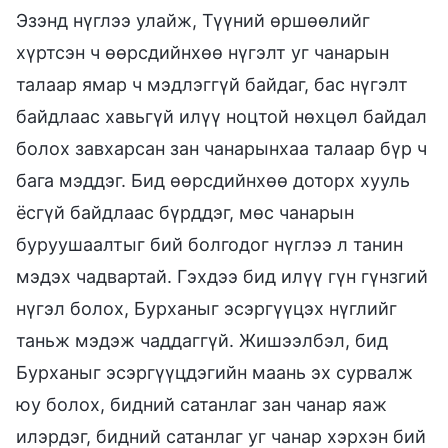
Эзэнд нүглээ улайж, Түүний өршөөлийг
хүртсэн ч өөрсдийнхөө нүгэлт уг чанарын
талаар ямар ч мэдлэггүй байдаг, бас нүгэлт
байдлаас хавьгүй илүү ноцтой нөхцөл байдал
болох завхарсан зан чанарынхаа талаар бүр ч
бага мэддэг. Бид өөрсдийнхөө доторх хууль
ёсгүй байдлаас бүрддэг, мөс чанарын
буруушаалтыг бий болгодог нүглээ л танин
мэдэх чадвартай. Гэхдээ бид илүү гүн гүнзгий
нүгэл болох, Бурханыг эсэргүүцэх нүглийг
таньж мэдэж чаддаггүй. Жишээлбэл, бид
Бурханыг эсэргүүцдэгийн маань эх сурвалж
юу болох, бидний сатанлаг зан чанар яаж
илэрдэг, бидний сатанлаг уг чанар хэрхэн бий