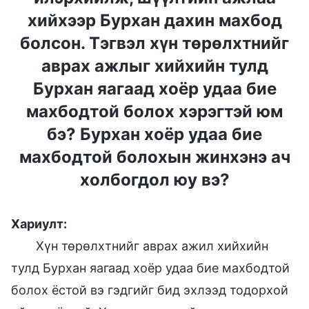
хийхээр Бурхан дахин махбод
болсон. Тэгвэл хүн төрөлхтнийг
аврах ажлыг хийхийн тулд
Бурхан яагаад хоёр удаа бие
махбодтой болох хэрэгтэй юм
бэ? Бурхан хоёр удаа бие
махбодтой болохын жинхэнэ ач
холбогдол юу вэ?
Хариулт:
Хүн төрөлхтнийг аврах ажил хийхийн
тулд Бурхан яагаад хоёр удаа бие махбодтой
болох ёстой вэ гэдгийг бид эхлээд тодорхой