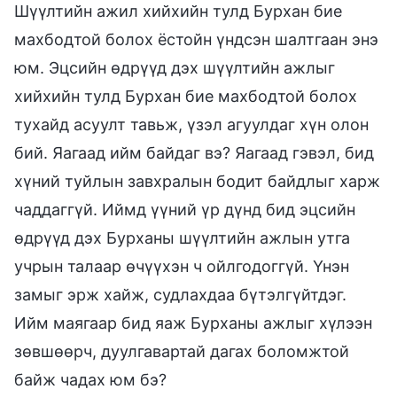
Шүүлтийн ажил хийхийн тулд Бурхан бие
махбодтой болох ёстойн үндсэн шалтгаан энэ
юм. Эцсийн өдрүүд дэх шүүлтийн ажлыг
хийхийн тулд Бурхан бие махбодтой болох
тухайд асуулт тавьж, үзэл агуулдаг хүн олон
бий. Яагаад ийм байдаг вэ? Яагаад гэвэл, бид
хүний туйлын завхралын бодит байдлыг харж
чаддаггүй. Иймд үүний үр дүнд бид эцсийн
өдрүүд дэх Бурханы шүүлтийн ажлын утга
учрын талаар өчүүхэн ч ойлгодоггүй. Үнэн
замыг эрж хайж, судлахдаа бүтэлгүйтдэг.
Ийм маягаар бид яаж Бурханы ажлыг хүлээн
зөвшөөрч, дуулгавартай дагах боломжтой
байж чадах юм бэ?