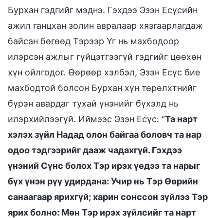
Бурхан гэдгийг мэднэ. Гэхдээ Эзэн Есүсийн
ажил ганцхан золин авралаар хязгаарлагдаж
байсан бөгөөд Тэрээр Үг нь махбодоор
илэрсэн ажлыг гүйцэтгээгүй гэдгийг цөөхөн
хүн ойлгодог. Өөрөөр хэлбэл, Эзэн Есүс бие
махбодтой болсон Бурхан хүн төрөлхтнийг
бүрэн авардаг тухай үнэнийг бүхэлд нь
илэрхийлээгүй. Иймээс Эзэн Есүс: “
Та нарт
хэлэх зүйл Надад олон байгаа боловч та нар
одоо тэдгээрийг дааж чадахгүй. Гэхдээ
үнэний Сүнс болох Тэр ирэх үедээ та нарыг
бүх үнэн рүү удирдана: Учир нь Тэр Өөрийн
санаагаар ярихгүй; харин сонссон зүйлээ Тэр
ярих болно: Мөн Тэр ирэх зүйлсийг та нарт