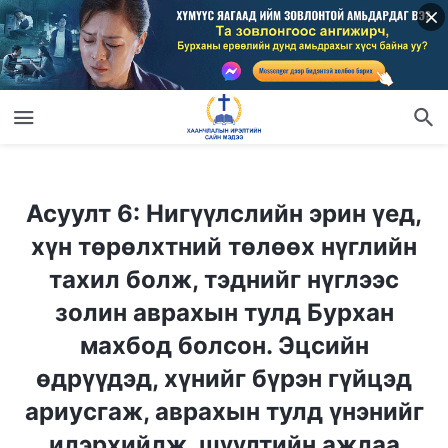
Асуулт 6: Нигүүлслийн эрин үед, хүн төрөлхтний төлөөх нүглийн тахил болж, тэднийг нүглээс золин аврахын тулд Бурхан махбод болсон. Эцсийн өдрүүдэд, хүнийг бүрэн гүйцэд ариусгаж, аврахын тулд үнэнийг илэрхийлж, шүүлтийн ажлаа хийхээр Бурхан дахин махбод болсон. Тэгвэл хүн төрөлхтнийг аврах ажлыг хийхийн тулд Бурхан яагаад хоёр удаа бие махбодтой болох хэрэгтэй юм бэ? Бурхан хоёр удаа бие махбодтой болохын жинхэнэ ач холбогдол юу вэ?
Асуулт 6: Нигүүлслийн эрин үед,
хүн төрөлхтний төлөөх нүглийн
тахил болж, тэднийг нүглээс
золин аврахын тулд Бурхан
махбод болсон. Эцсийн
өдрүүдэд, хүнийг бүрэн гүйцэд
ариусгаж, аврахын тулд үнэнийг
илэрхийлж, шүүлтийн ажлаа