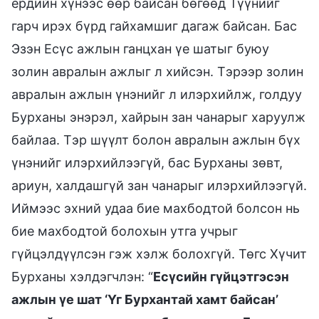
ердийн хүнээс өөр байсан бөгөөд Түүнийг
гарч ирэх бүрд гайхамшиг дагаж байсан. Бас
Эзэн Есүс ажлын ганцхан үе шатыг буюу
золин авралын ажлыг л хийсэн. Тэрээр золин
авралын ажлын үнэнийг л илэрхийлж, голдуу
Бурханы энэрэл, хайрын зан чанарыг харуулж
байлаа. Тэр шүүлт болон авралын ажлын бүх
үнэнийг илэрхийлээгүй, бас Бурханы зөвт,
ариун, халдашгүй зан чанарыг илэрхийлээгүй.
Иймээс эхний удаа бие махбодтой болсон нь
бие махбодтой болохын утга учрыг
гүйцэлдүүлсэн гэж хэлж болохгүй. Төгс Хүчит
Бурханы хэлдэгчлэн: “
Есүсийн гүйцэтгэсэн
ажлын үе шат ‘Үг Бурхантай хамт байсан’