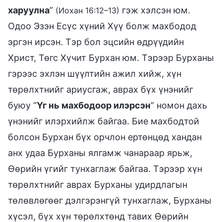
харуулна
”
гэж хэлсэн юм.
(Иохан 16:12–13)
Одоо Эзэн Есүс хүний Хүү болж махбодод
эргэн ирсэн. Тэр бол эцсийн өдрүүдийн
Христ, Төгс Хүчит Бурхан юм. Тэрээр Бурханы
гэрээс эхлэн шүүлтийн ажил хийж, хүн
төрөлхтнийг ариусгаж, аврах бүх үнэнийг
буюу “
Үг нь махбодоор илэрсэн
” номон дахь
үнэнийг илэрхийлж байгаа. Бие махбодтой
болсон Бурхан бүх орчлон ертөнцөд хандан
анх удаа Бурханы ялгамж чанараар ярьж,
Өөрийн үгийг тунхаглаж байгаа. Тэрээр хүн
төрөлхтнийг аврах Бурханы удирдлагын
төлөвлөгөөг дэлгэрэнгүй тунхаглаж, Бурханы
хүсэл, бүх хүн төрөлхтөнд тавих Өөрийн