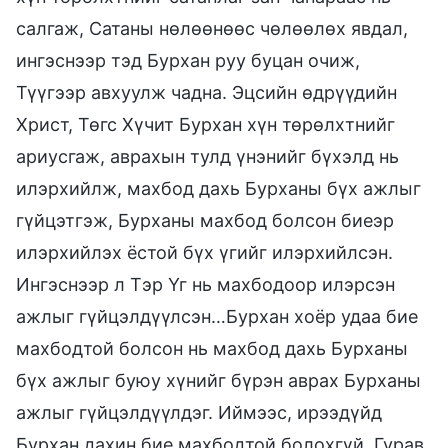
салгаж, Сатаны нөлөөнөөс чөлөөлөх явдал,
ингэснээр тэд Бурхан руу буцан очиж,
Түүгээр авхуулж чадна. Эцсийн өдрүүдийн
Христ, Төгс Хүчит Бурхан хүн төрөлхтнийг
ариусгаж, аврахын тулд үнэнийг бүхэлд нь
илэрхийлж, махбод дахь Бурханы бүх ажлыг
гүйцэтгэж, Бурханы махбод болсон биеэр
илэрхийлэх ёстой бүх үгийг илэрхийлсэн.
Ингэснээр л Тэр Үг нь махбодоор илэрсэн
ажлыг гүйцэлдүүлсэн…Бурхан хоёр удаа бие
махбодтой болсон нь махбод дахь Бурханы
бүх ажлыг буюу хүнийг бүрэн аврах Бурханы
ажлыг гүйцэлдүүлдэг. Иймээс, ирээдүйд
Бурхан дахин бие махбодтой болохгүй. Гурав