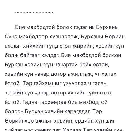
………………………
Бие махбодтой болох гэдэг нь Бурханы
Сүнс махбодоор хувцаслаж, Бурханы Өөрийн
ажлыг хийхийн тулд эгэл жирийн, хэвийн хүн
болж байгааг хэлдэг. Бие махбодтой болсон
Бурхан хэвийн хүн чанартай байх ёстой,
хэвийн хүн чанар дотор ажиллаж, үг хэлэх
ёстой. Тэр гайхамшиг үзүүллээ ч гэсэн,
хэвийн хүн чанар дотор үүнийг гүйцэтгэх
ёстой. Гадна төрхөөрөө бие махбодтой
болсон Бурхан хэвийн харагддаг. Тэр
Өөрийнхөө ажлыг хэвийн, ердийн хүн шиг
хийдэг мэт санагддаг. Хэрвээ Тэр хэвийн хүн