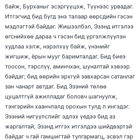
байж, Бурханыг эсэргүүцэж, Түүнээс урвадаг.
Итгэгчид бид бүгд энэ талаар өөрсдийн гэсэн
мэдлэгтэй байдаг. Жишээлбэл, Эзэнд итгэлээ
өгснийхөө дараа ч гэсэн бид үргэлжлүүлэн
худлаа хэлж, нэрэлхүү байж, үнэнийг
жигшиж, ёрын мууг баримталдаг. Бид биеэ
тоосон, тэрслүү, аминчхан, шуналтай хэвээр
байдаг; бид өөрийн эрхгүй завхарсан сатанлаг
зан чанарт автдаг. Бид Эзэний төлөө
цуцалтгүй ажилладаг боловч шагнуулж,
тэнгэрийн хаанчлалд орохын тулд л ингэдэг.
Эзэний нигүүлслийг эдлэх үедээ бид аз
жаргалтай, Эзэнд итгэх итгэлдээ шийдвэртэй
байдаг ч гай гамшигтай тулгармагц, эсвэл гэр