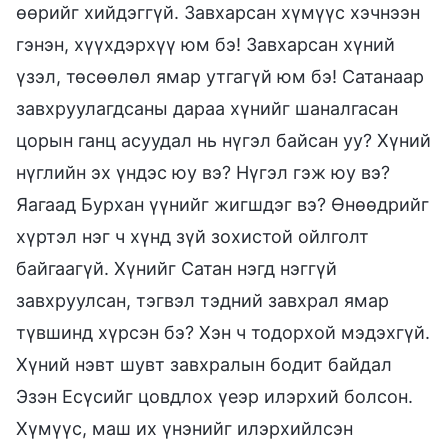
өөрийг хийдэггүй. Завхарсан хүмүүс хэчнээн
гэнэн, хүүхдэрхүү юм бэ! Завхарсан хүний
үзэл, төсөөлөл ямар утгагүй юм бэ! Сатанаар
завхруулагдсаны дараа хүнийг шаналгасан
цорын ганц асуудал нь нүгэл байсан уу? Хүний
нүглийн эх үндэс юу вэ? Нүгэл гэж юу вэ?
Яагаад Бурхан үүнийг жигшдэг вэ? Өнөөдрийг
хүртэл нэг ч хүнд зүй зохистой ойлголт
байгаагүй. Хүнийг Сатан нэгд нэггүй
завхруулсан, тэгвэл тэдний завхрал ямар
түвшинд хүрсэн бэ? Хэн ч тодорхой мэдэхгүй.
Хүний нэвт шувт завхралын бодит байдал
Эзэн Есүсийг цовдлох үеэр илэрхий болсон.
Хүмүүс, маш их үнэнийг илэрхийлсэн