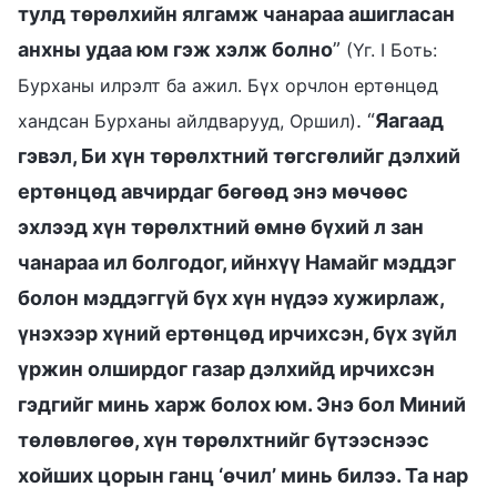
тулд төрөлхийн ялгамж чанараа ашигласан
анхны удаа юм гэж хэлж болно
”
(Үг. I Боть:
Бурханы илрэлт ба ажил. Бүх орчлон ертөнцөд
. “
Яагаад
хандсан Бурханы айлдварууд, Оршил)
гэвэл, Би хүн төрөлхтний төгсгөлийг дэлхий
ертөнцөд авчирдаг бөгөөд энэ мөчөөс
эхлээд хүн төрөлхтний өмнө бүхий л зан
чанараа ил болгодог, ийнхүү Намайг мэддэг
болон мэддэггүй бүх хүн нүдээ хужирлаж,
үнэхээр хүний ертөнцөд ирчихсэн, бүх зүйл
үржин олширдог газар дэлхийд ирчихсэн
гэдгийг минь харж болох юм. Энэ бол Миний
төлөвлөгөө, хүн төрөлхтнийг бүтээснээс
хойших цорын ганц ‘өчил’ минь билээ. Та нар