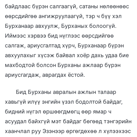
байдлаас бүрэн салгаагүй, сатаны нөлөөнөөс
өөрсдийгөө ангижруулаагүй, тэр ч бүү хэл
Бурханаар авхуулж, Бурханых болоогүй.
Иймээс хэрвээ бид нүглээс өөрсдийгөө
салгаж, ариусгалтад хүрч, Бурханаар бүрэн
авхуулахыг хүсэж байвал хоёр дахь удаа бие
махбодтой болсон Бурханы ажлаар бүрэн
ариусгагдаж, аврагдах ёстой.
Бид Бурханы авралын ажлын талаар
хавьгүй илүү энгийн үзэл бодолтой байдаг,
бидний нүгэл өршөөгдмөгц өөр ямар ч
асуудал байхгүй мэт байдаг бөгөөд тэнгэрийн
хаанчлал руу Эзэнээр өргөгдөхөө л хүлээхээс