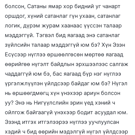
болсон, Сатаны ямар хор бидний уг чанарт
оршдог, хүний сатанлаг гүн ухаан, сатанлаг
логик, дүрэм журам хаанаас үүссэн талаар
мэддэггүй. Тэгвэл бид яагаад энэ сатанлаг
зүйлсийн талаар мэддэггүй юм бэ? Хүн Эзэн
Есүсээр нүглээ өршөөлгөсөн мөртөө яагаад
өөрийгөө нүгэлт байдлын эрхшээлээс салгаж
чаддаггүй юм бэ, бас яагаад бүр нэг нүглээ
үргэлжлүүлэн үйлдсээр байдаг юм бэ? Нүгэл
нь өршөөгдмөгц хүн үнэхээр ариун болсон
уу? Энэ нь Нигүүлслийн эрин үед хэний ч
ойлгож байгаагүй үнэхээр бодит асуудал юм.
Эзэнд итгэх итгэлээрээ нүглээ уучлуулсан
хэдий ч бид өөрийн мэдэлгүй нүгэл үйлдсээр