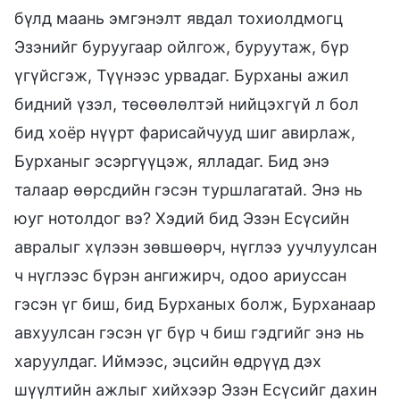
бүлд маань эмгэнэлт явдал тохиолдмогц
Эзэнийг буруугаар ойлгож, буруутаж, бүр
үгүйсгэж, Түүнээс урвадаг. Бурханы ажил
бидний үзэл, төсөөлөлтэй нийцэхгүй л бол
бид хоёр нүүрт фарисайчууд шиг авирлаж,
Бурханыг эсэргүүцэж, ялладаг. Бид энэ
талаар өөрсдийн гэсэн туршлагатай. Энэ нь
юуг нотолдог вэ? Хэдий бид Эзэн Есүсийн
авралыг хүлээн зөвшөөрч, нүглээ уучлуулсан
ч нүглээс бүрэн ангижирч, одоо ариуссан
гэсэн үг биш, бид Бурханых болж, Бурханаар
авхуулсан гэсэн үг бүр ч биш гэдгийг энэ нь
харуулдаг. Иймээс, эцсийн өдрүүд дэх
шүүлтийн ажлыг хийхээр Эзэн Есүсийг дахин