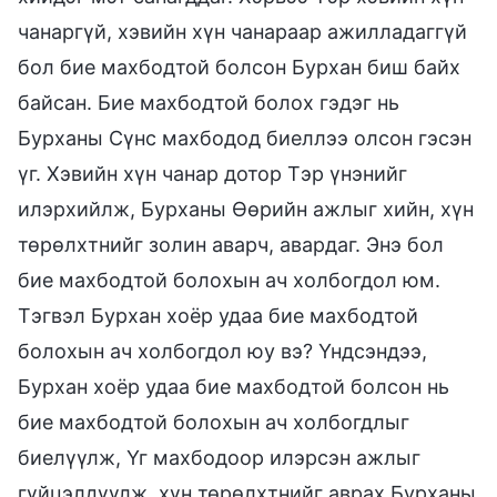
чанаргүй, хэвийн хүн чанараар ажилладаггүй
бол бие махбодтой болсон Бурхан биш байх
байсан. Бие махбодтой болох гэдэг нь
Бурханы Сүнс махбодод биеллээ олсон гэсэн
үг. Хэвийн хүн чанар дотор Тэр үнэнийг
илэрхийлж, Бурханы Өөрийн ажлыг хийн, хүн
төрөлхтнийг золин аварч, авардаг. Энэ бол
бие махбодтой болохын ач холбогдол юм.
Тэгвэл Бурхан хоёр удаа бие махбодтой
болохын ач холбогдол юу вэ? Үндсэндээ,
Бурхан хоёр удаа бие махбодтой болсон нь
бие махбодтой болохын ач холбогдлыг
биелүүлж, Үг махбодоор илэрсэн ажлыг
гүйцэлдүүлж, хүн төрөлхтнийг аврах Бурханы