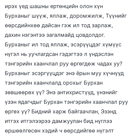
ирэх үед шашны ертөнцийн олон хүн
Бурханыг шүүж, яллаж, доромжилж, Түүнийг
өөрсдийнхөө дайсан гэж ил тод зарлаж,
дахин нэгэнтээ загалмайд цовдолдог.
Бурханыг ил тод яллаж, эсэрүүцдэг хүмүүс
нүгэл нь уучлагдсан гэдэгтээ л үндэслэн
тэнгэрийн хаанчлал руу өргөгдөж чадах уу?
Бурханыг эсэргүүцдэг энэ ёрын муу хүчнүүд
тэнгэрийн хаанчлалд орохыг Бурхан
зөвшөөрөх үү? Энэ антихристүүд, үнэнийг
үзэн ядагчдыг Бурхан тэнгэрийн хаанчлал руу
өргөх үү? Бидний харж байгаачлан, Эзэнд
итгэх итгэлээрээ дамжуулан бид нүглээ
өршөөлгөсөн хэдий ч өөрсдийгөө нүгэлт