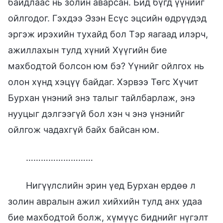
байдлаас нь золин аварсан. Бид бүгд үүнийг
ойлгодог. Гэхдээ Эзэн Есүс эцсийн өдрүүдэд
эргэж ирэхийн тухайд бол Тэр яагаад илэрч,
ажиллахын тулд хүний Хүүгийн бие
махбодтой болсон юм бэ? Үүнийг ойлгох нь
олон хүнд хэцүү байдаг. Хэрвээ Төгс Хүчит
Бурхан үнэний энэ талыг тайлбарлаж, энэ
нууцыг дэлгээгүй бол хэн ч энэ үнэнийг
ойлгож чадахгүй байх байсан юм.
………………………
Нигүүлслийн эрин үед Бурхан ердөө л
золин авралын ажил хийхийн тулд анх удаа
бие махбодтой болж, хүмүүс биднийг нүгэлт