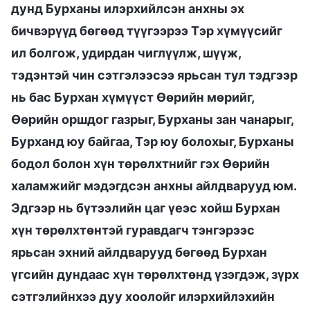
дунд Бурханы илэрхийлсэн анхны эх
бичвэрүүд бөгөөд түүгээрээ Тэр хүмүүсийг
ил болгож, удирдан чиглүүлж, шүүж,
тэдэнтэй чин сэтгэлээсээ ярьсан тул тэдгээр
нь бас Бурхан хүмүүст Өөрийн мөрийг,
Өөрийн оршдог газрыг, Бурханы зан чанарыг,
Бурханд юу байгаа, Тэр юу болохыг, Бурханы
бодол болон хүн төрөлхтнийг гэх Өөрийн
халамжийг мэдэгдсэн анхны айлдварууд юм.
Эдгээр нь бүтээлийн цаг үеэс хойш Бурхан
хүн төрөлхтөнтэй гуравдагч тэнгэрээс
ярьсан эхний айлдварууд бөгөөд Бурхан
үгсийн дундаас хүн төрөлхтөнд үзэгдэж, зүрх
сэтгэлийнхээ дуу хоолойг илэрхийлэхийн