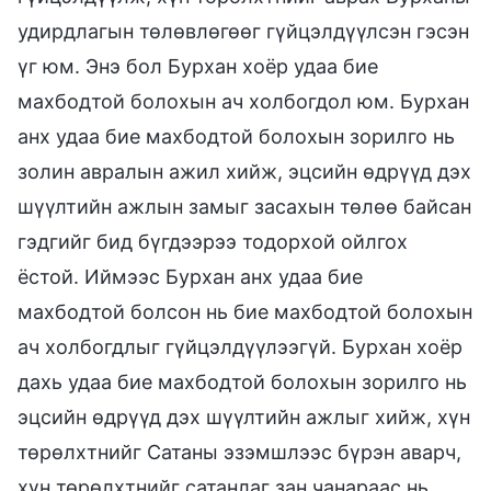
удирдлагын төлөвлөгөөг гүйцэлдүүлсэн гэсэн
үг юм. Энэ бол Бурхан хоёр удаа бие
махбодтой болохын ач холбогдол юм. Бурхан
анх удаа бие махбодтой болохын зорилго нь
золин авралын ажил хийж, эцсийн өдрүүд дэх
шүүлтийн ажлын замыг засахын төлөө байсан
гэдгийг бид бүгдээрээ тодорхой ойлгох
ёстой. Иймээс Бурхан анх удаа бие
махбодтой болсон нь бие махбодтой болохын
ач холбогдлыг гүйцэлдүүлээгүй. Бурхан хоёр
дахь удаа бие махбодтой болохын зорилго нь
эцсийн өдрүүд дэх шүүлтийн ажлыг хийж, хүн
төрөлхтнийг Сатаны эзэмшлээс бүрэн аварч,
хүн төрөлхтнийг сатанлаг зан чанараас нь