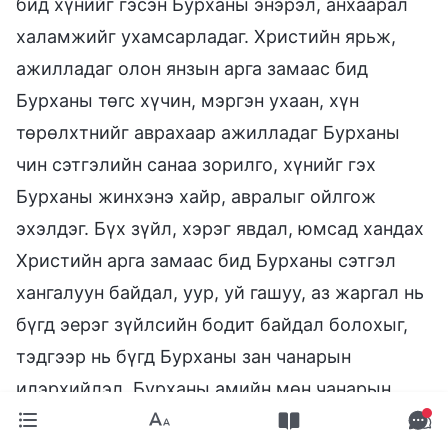
бид хүнийг гэсэн Бурханы энэрэл, анхаарал
халамжийг ухамсарладаг. Христийн ярьж,
ажилладаг олон янзын арга замаас бид
Бурханы төгс хүчин, мэргэн ухаан, хүн
төрөлхтнийг аврахаар ажилладаг Бурханы
чин сэтгэлийн санаа зорилго, хүнийг гэх
Бурханы жинхэнэ хайр, авралыг ойлгож
эхэлдэг. Бүх зүйл, хэрэг явдал, юмсад хандах
Христийн арга замаас бид Бурханы сэтгэл
хангалуун байдал, уур, уй гашуу, аз жаргал нь
бүгд эерэг зүйлсийн бодит байдал болохыг,
тэдгээр нь бүгд Бурханы зан чанарын
илэрхийлэл, Бурханы амийн мөн чанарын
төрөлхийн илрэл болохыг ойлгож авдаг.