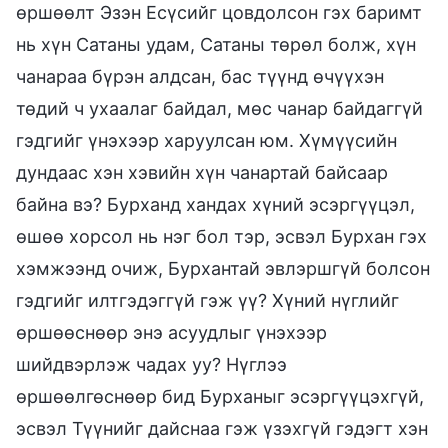
өршөөлт Эзэн Есүсийг цовдолсон гэх баримт
нь хүн Сатаны удам, Сатаны төрөл болж, хүн
чанараа бүрэн алдсан, бас түүнд өчүүхэн
төдий ч ухаалаг байдал, мөс чанар байдаггүй
гэдгийг үнэхээр харуулсан юм. Хүмүүсийн
дундаас хэн хэвийн хүн чанартай байсаар
байна вэ? Бурханд хандах хүний эсэргүүцэл,
өшөө хорсол нь нэг бол тэр, эсвэл Бурхан гэх
хэмжээнд очиж, Бурхантай эвлэршгүй болсон
гэдгийг илтгэдэггүй гэж үү? Хүний нүглийг
өршөөснөөр энэ асуудлыг үнэхээр
шийдвэрлэж чадах уу? Нүглээ
өршөөлгөснөөр бид Бурханыг эсэргүүцэхгүй,
эсвэл Түүнийг дайснаа гэж үзэхгүй гэдэгт хэн