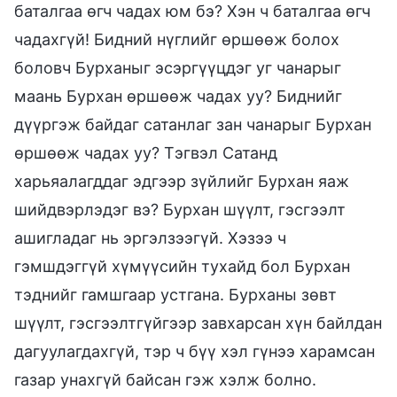
баталгаа өгч чадах юм бэ? Хэн ч баталгаа өгч
чадахгүй! Бидний нүглийг өршөөж болох
боловч Бурханыг эсэргүүцдэг уг чанарыг
маань Бурхан өршөөж чадах уу? Биднийг
дүүргэж байдаг сатанлаг зан чанарыг Бурхан
өршөөж чадах уу? Тэгвэл Сатанд
харьяалагддаг эдгээр зүйлийг Бурхан яаж
шийдвэрлэдэг вэ? Бурхан шүүлт, гэсгээлт
ашигладаг нь эргэлзээгүй. Хэзээ ч
гэмшдэггүй хүмүүсийн тухайд бол Бурхан
тэднийг гамшгаар устгана. Бурханы зөвт
шүүлт, гэсгээлтгүйгээр завхарсан хүн байлдан
дагуулагдахгүй, тэр ч бүү хэл гүнээ харамсан
газар унахгүй байсан гэж хэлж болно.