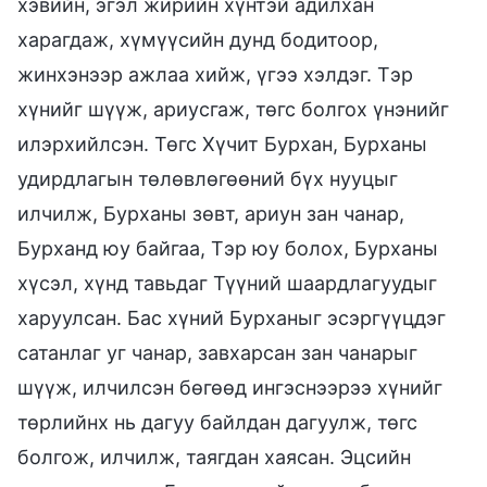
хэвийн, эгэл жирийн хүнтэй адилхан
харагдаж, хүмүүсийн дунд бодитоор,
жинхэнээр ажлаа хийж, үгээ хэлдэг. Тэр
хүнийг шүүж, ариусгаж, төгс болгох үнэнийг
илэрхийлсэн. Төгс Хүчит Бурхан, Бурханы
удирдлагын төлөвлөгөөний бүх нууцыг
илчилж, Бурханы зөвт, ариун зан чанар,
Бурханд юу байгаа, Тэр юу болох, Бурханы
хүсэл, хүнд тавьдаг Түүний шаардлагуудыг
харуулсан. Бас хүний Бурханыг эсэргүүцдэг
сатанлаг уг чанар, завхарсан зан чанарыг
шүүж, илчилсэн бөгөөд ингэснээрээ хүнийг
төрлийнх нь дагуу байлдан дагуулж, төгс
болгож, илчилж, таягдан хаясан. Эцсийн