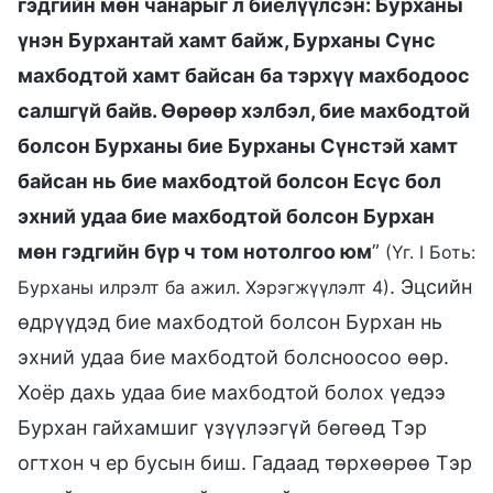
гэдгийн мөн чанарыг л биелүүлсэн: Бурханы
үнэн Бурхантай хамт байж, Бурханы Сүнс
махбодтой хамт байсан ба тэрхүү махбодоос
салшгүй байв. Өөрөөр хэлбэл, бие махбодтой
болсон Бурханы бие Бурханы Сүнстэй хамт
байсан нь бие махбодтой болсон Есүс бол
эхний удаа бие махбодтой болсон Бурхан
мөн гэдгийн бүр ч том нотолгоо юм
”
(Үг. I Боть:
. Эцсийн
Бурханы илрэлт ба ажил. Хэрэгжүүлэлт 4)
өдрүүдэд бие махбодтой болсон Бурхан нь
эхний удаа бие махбодтой болсноосоо өөр.
Хоёр дахь удаа бие махбодтой болох үедээ
Бурхан гайхамшиг үзүүлээгүй бөгөөд Тэр
огтхон ч ер бусын биш. Гадаад төрхөөрөө Тэр