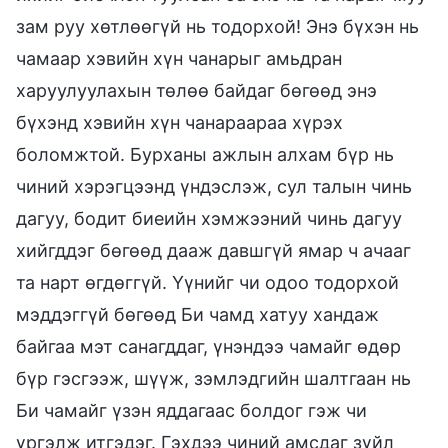
зам руу хөтлөөгүй нь тодорхой! Энэ бүхэн нь
чамаар хэвийн хүн чанарыг амьдран
харуулуулахын төлөө байдаг бөгөөд энэ
бүхэнд хэвийн хүн чанараараа хүрэх
боломжтой. Бурханы ажлын алхам бүр нь
чиний хэрэгцээнд үндэслэж, сул талын чинь
дагуу, бодит биеийн хэмжээний чинь дагуу
хийгддэг бөгөөд дааж давшгүй ямар ч ачааг
та нарт өгдөггүй. Үүнийг чи одоо тодорхой
мэддэггүй бөгөөд Би чамд хатуу хандаж
байгаа мэт санагддаг, үнэндээ чамайг өдөр
бүр гэсгээж, шүүж, зэмлэдгийн шалтгаан нь
Би чамайг үзэн яддагаас болдог гэж чи
үргэлж итгэдэг. Гэхдээ чиний амсдаг зүйл