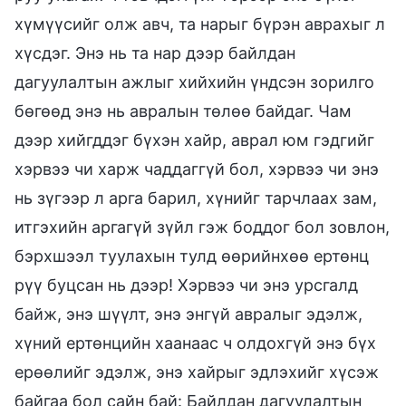
хүмүүсийг олж авч, та нарыг бүрэн аврахыг л
хүсдэг. Энэ нь та нар дээр байлдан
дагуулалтын ажлыг хийхийн үндсэн зорилго
бөгөөд энэ нь авралын төлөө байдаг. Чам
дээр хийгддэг бүхэн хайр, аврал юм гэдгийг
хэрвээ чи харж чаддаггүй бол, хэрвээ чи энэ
нь зүгээр л арга барил, хүнийг тарчлаах зам,
итгэхийн аргагүй зүйл гэж боддог бол зовлон,
бэрхшээл туулахын тулд өөрийнхөө ертөнц
рүү буцсан нь дээр! Хэрвээ чи энэ урсгалд
байж, энэ шүүлт, энэ энгүй авралыг эдэлж,
хүний ертөнцийн хаанаас ч олдохгүй энэ бүх
ерөөлийг эдэлж, энэ хайрыг эдлэхийг хүсэж
байгаа бол сайн бай: Байлдан дагуулалтын