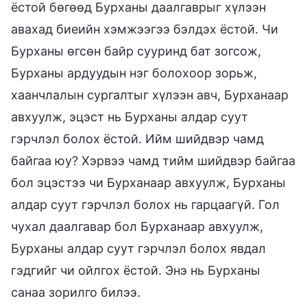
ёстой бөгөөд Бурханы даалгаврыг хүлээн
авахад биеийн хэмжээгээ бэлдэх ёстой. Чи
Бурханы өгсөн байр сууринд бат зогсож,
Бурханы ардуудын нэг болохоор зорьж,
хаанчлалын сургалтыг хүлээн авч, Бурханаар
авхуулж, эцэст нь Бурханы алдар суут
гэрчлэл болох ёстой. Ийм шийдвэр чамд
байгаа юу? Хэрвээ чамд тийм шийдвэр байгаа
бол эцэстээ чи Бурханаар авхуулж, Бурханы
алдар суут гэрчлэл болох нь гарцаагүй. Гол
чухал даалгавар бол Бурханаар авхуулж,
Бурханы алдар суут гэрчлэл болох явдал
гэдгийг чи ойлгох ёстой. Энэ нь Бурханы
санаа зорилго билээ.