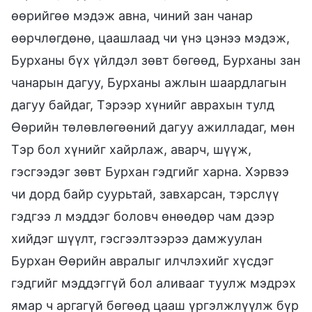
өөрийгөө мэдэж авна, чиний зан чанар
өөрчлөгдөнө, цаашлаад чи үнэ цэнээ мэдэж,
Бурханы бүх үйлдэл зөвт бөгөөд, Бурханы зан
чанарын дагуу, Бурханы ажлын шаардлагын
дагуу байдаг, Тэрээр хүнийг аврахын тулд
Өөрийн төлөвлөгөөний дагуу ажилладаг, мөн
Тэр бол хүнийг хайрлаж, аварч, шүүж,
гэсгээдэг зөвт Бурхан гэдгийг харна. Хэрвээ
чи дорд байр суурьтай, завхарсан, тэрслүү
гэдгээ л мэддэг боловч өнөөдөр чам дээр
хийдэг шүүлт, гэсгээлтээрээ дамжуулан
Бурхан Өөрийн авралыг илчлэхийг хүсдэг
гэдгийг мэддэггүй бол аливааг туулж мэдрэх
ямар ч аргагүй бөгөөд цааш үргэлжлүүлж бүр