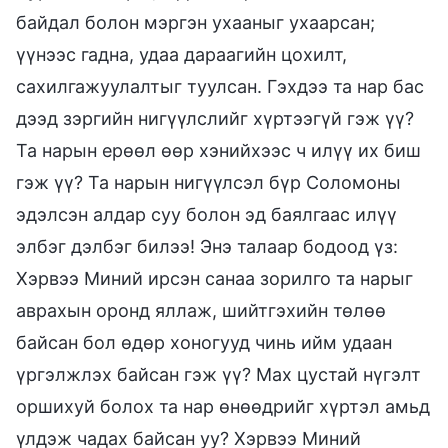
байдал болон мэргэн ухааныг ухаарсан;
үүнээс гадна, удаа дараагийн цохилт,
сахилгажуулалтыг туулсан. Гэхдээ та нар бас
дээд зэргийн нигүүлслийг хүртээгүй гэж үү?
Та нарын ерөөл өөр хэнийхээс ч илүү их биш
гэж үү? Та нарын нигүүлсэл бүр Соломоны
эдэлсэн алдар суу болон эд баялгаас илүү
элбэг дэлбэг билээ! Энэ талаар бодоод үз:
Хэрвээ Миний ирсэн санаа зорилго та нарыг
аврахын оронд яллаж, шийтгэхийн төлөө
байсан бол өдөр хоногууд чинь ийм удаан
үргэлжлэх байсан гэж үү? Мах цустай нүгэлт
оршихуй болох та нар өнөөдрийг хүртэл амьд
үлдэж чадах байсан уу? Хэрвээ Миний