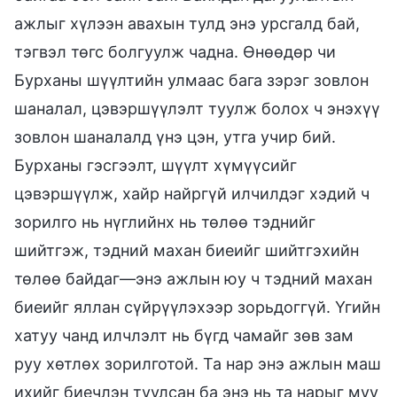
ажлыг хүлээн авахын тулд энэ урсгалд бай,
тэгвэл төгс болгуулж чадна. Өнөөдөр чи
Бурханы шүүлтийн улмаас бага зэрэг зовлон
шаналал, цэвэршүүлэлт туулж болох ч энэхүү
зовлон шаналалд үнэ цэн, утга учир бий.
Бурханы гэсгээлт, шүүлт хүмүүсийг
цэвэршүүлж, хайр найргүй илчилдэг хэдий ч
зорилго нь нүглийнх нь төлөө тэднийг
шийтгэж, тэдний махан биеийг шийтгэхийн
төлөө байдаг—энэ ажлын юу ч тэдний махан
биеийг яллан сүйрүүлэхээр зорьдоггүй. Үгийн
хатуу чанд илчлэлт нь бүгд чамайг зөв зам
руу хөтлөх зорилготой. Та нар энэ ажлын маш
ихийг биечлэн туулсан ба энэ нь та нарыг муу