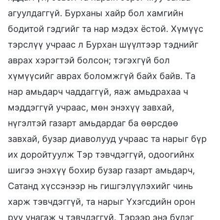
агуулдаггүй. Бурханы хайр бол хамгийн
бодитой гэдгийг та нар мэдэх ёстой. Хүмүүс
тэрслүү учраас л Бурхан шүүлтээр тэднийг
аврах хэрэгтэй болсон; тэгэхгүй бол
хүмүүсийг аврах боломжгүй байх байв. Та
нар амьдарч чаддаггүй, яаж амьдрахаа ч
мэддэггүй учраас, мөн энэхүү завхай,
нүгэлтэй газарт амьдардаг ба өөрсдөө
завхай, бузар диаволууд учраас та нарыг бүр
их доройтуулж Тэр тэвчдэггүй, одоогийнх
шигээ энэхүү бохир бузар газарт амьдарч,
Сатанд хүссэнээр нь гишгэлүүлэхийг чинь
харж тэвчдэггүй, та нарыг Үхэгсдийн орон
руу унагаж ч тэвчдэггүй. Тэрээр энэ бүлэг