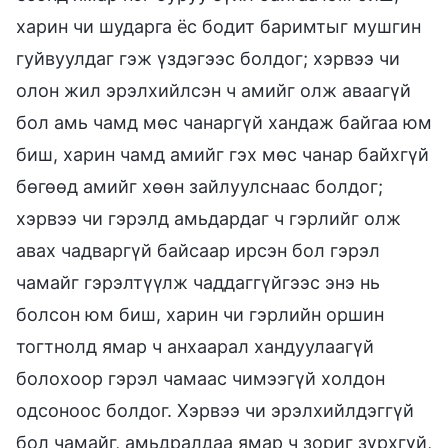
харин чи шударга ёс бодит баримтыг мушгин
гуйвуулдаг гэж үздэгээс болдог; хэрвээ чи
олон жил эрэлхийлсэн ч амийг олж аваагүй
бол амь чамд мөс чанаргүй хандаж байгаа юм
биш, харин чамд амийг гэх мөс чанар байхгүй
бөгөөд амийг хөөн зайлуулснаас болдог;
хэрвээ чи гэрэлд амьдардаг ч гэрлийг олж
авах чадваргүй байсаар ирсэн бол гэрэл
чамайг гэрэлтүүлж чаддаггүйгээс энэ нь
болсон юм биш, харин чи гэрлийн оршин
тогтнолд ямар ч анхаарал хандуулаагүй
болохоор гэрэл чамаас чимээгүй холдон
одсоноос болдог. Хэрвээ чи эрэлхийлдэггүй
бол чамайг, амьдралдаа ямар ч зориг зүрхгүй,