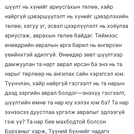
шүүлт нь хүнийг ариусгахын төлөө, хайр
найргүй цэвэршүүлэлт нь хүнийг цэвэрлэхийн
төлөө; хатуу үг, эсвэл цээрлүүлэлт нь хоёулаа
ариусгаж, аврахын төлөө байдаг. Тиймээс
өнөөдрийн авралын арга барил нь өнгөрсөн
үеийнхтэй адилгүй. Өнөөдөр зөвт шүүлтээр
дамжуулан та нарт аврал ирсэн ба энэ нь та
нарыг төрлөөр нь ангилах сайн хэрэгсэл юм.
Түүнчлэн, хайр найргүй гэсгээлт нь та нарын
дээд зэргийн аврал болдог—энэхүү гэсгээлт,
шүүлтийн өмнө та нар юу хэлэх юм бэ? Та нар
эхнээсээ дуустлаа үргэлж авралыг эдлээгүй
гэж үү? Та нар бие махбодтой болсон
Бурханыг харж, Түүний бүхнийг чадагч