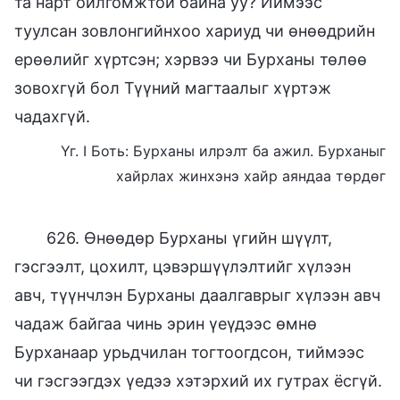
та нарт ойлгомжтой байна уу? Иймээс
туулсан зовлонгийнхоо хариуд чи өнөөдрийн
ерөөлийг хүртсэн; хэрвээ чи Бурханы төлөө
зовохгүй бол Түүний магтаалыг хүртэж
чадахгүй.
Үг. I Боть: Бурханы илрэлт ба ажил. Бурханыг
хайрлах жинхэнэ хайр аяндаа төрдөг
626. Өнөөдөр Бурханы үгийн шүүлт,
гэсгээлт, цохилт, цэвэршүүлэлтийг хүлээн
авч, түүнчлэн Бурханы даалгаврыг хүлээн авч
чадаж байгаа чинь эрин үеүдээс өмнө
Бурханаар урьдчилан тогтоогдсон, тиймээс
чи гэсгээгдэх үедээ хэтэрхий их гутрах ёсгүй.