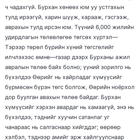
ч чадахгүй. Бурхан хөнөөх юм уу устгахын
тулд ирээгүй, харин шүүж, харааж, гэсгээж,
аврахын тулд ирсэн юм. Түүний 6,000 жилийн
удирдлагын төлөвлөгөө төгсөх хүртэл—
Тэрээр төрөл бүрийн хүний төгсгөлийг
илчлэхээс өмнө—газар дээрх Бурханы ажил
авралын төлөө байх болно; үүний зорилго нь
бүхэлдээ Өөрийг нь хайрладаг хүмүүсийг
бүрмөсөн бүрэн төгс болгож, Өөрийн ноёрхол
дор буулган авахын төлөө байдаг. Бурхан
хүмүүсийг хэрхэн авардаг нь хамаагүй, энэ нь
бүхэлдээ, тэднийг хуучин сатанлаг уг
чанараас нь салгаснаар хийгддэг; өөрөөр
хэлбэл, тэднээр амийг эрж хайлгуулснаар