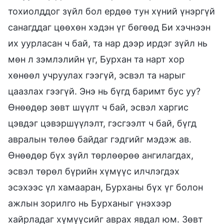
тохиолддог зүйл бол ердөө тун хүний үнэргүй
санагддаг цөөхөн хэдэн үг бөгөөд Би хэчнээн
их уурласан ч бай, та нар дээр ирдэг зүйл нь
мөн л зэмлэлийн үг, Бурхан та нарт хор
хөнөөл учруулах гээгүй, эсвэл та нарыг
цаазлах гээгүй. Энэ нь бүгд баримт бус уу?
Өнөөдөр зөвт шүүлт ч бай, эсвэл харгис
цэвдэг цэвэршүүлэлт, гэсгээлт ч бай, бүгд
авралын төлөө байдаг гэдгийг мэдэж ав.
Өнөөдөр бүх зүйл төрлөөрөө ангилагдах,
эсвэл төрөл бүрийн хүмүүс илчлэгдэх
эсэхээс үл хамааран, Бурханы бүх үг болон
ажлын зорилго нь Бурханыг үнэхээр
хайрладаг хүмүүсийг аврах явдал юм. Зөвт