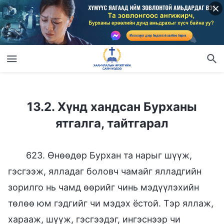
13.2. Хүнд хандсан Бурханы ятгалга, тайтгарал
13.2. Хүнд хандсан Бурханы
ятгалга, тайтгарал
623. Өнөөдөр Бурхан та нарыг шүүж,
гэсгээж, ялладаг боловч чамайг ялладгийн
зорилго нь чамд өөрийг чинь мэдүүлэхийн
төлөө юм гэдгийг чи мэдэх ёстой. Тэр яллаж,
харааж, шүүж, гэсгээдэг, ингэснээр чи