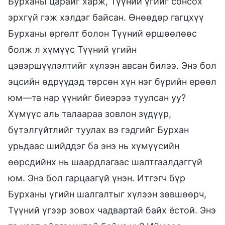
Бурханы царайг харж, Түүний үгийг сонсох
эрхгүй гэж хэлдэг байсан. Өнөөдөр гагцхүү
Бурханы өргөлт болон Түүний өршөөлөөс
болж л хүмүүс Түүний үгийн
цэвэршүүлэлтийг хүлээн авсан билээ. Энэ бол
эцсийн өдрүүдэд төрсөн хүн нэг бүрийн ерөөл
юм—та нар үүнийг биеэрээ туулсан уу?
Хүмүүс аль талаараа зовлон зүдүүр,
бүтэлгүйтлийг туулах вэ гэдгийг Бурхан
урьдаас шийддэг ба энэ нь хүмүүсийн
өөрсдийнх нь шаардлагаас шалтгаалдаггүй
юм. Энэ бол гарцаагүй үнэн. Итгэгч бүр
Бурханы үгийн шалгалтыг хүлээн зөвшөөрч,
Түүний үгээр зовох чадвартай байх ёстой. Энэ