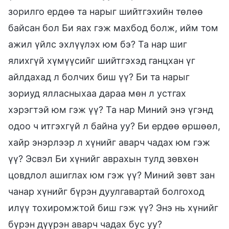
зорилго ердөө та нарыг шийтгэхийн төлөө
байсан бол Би яах гэж махбод болж, ийм том
ажил үйлс эхлүүлэх юм бэ? Та нар шиг
ялихгүй хүмүүсийг шийтгэхэд ганцхан үг
айлдахад л болчих биш үү? Би та нарыг
зориуд ялласныхаа дараа мөн л устгах
хэрэгтэй юм гэж үү? Та нар Миний энэ үгэнд
одоо ч итгэхгүй л байна уу? Би ердөө өршөөл,
хайр энэрлээр л хүнийг аварч чадах юм гэж
үү? Эсвэл Би хүнийг аврахын тулд зөвхөн
цовдлол ашиглах юм гэж үү? Миний зөвт зан
чанар хүнийг бүрэн дуулгавартай болгоход
илүү тохиромжтой биш гэж үү? Энэ нь хүнийг
бүрэн дүүрэн аварч чадах бус уу?