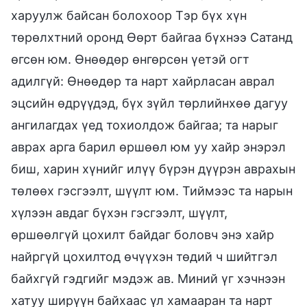
харуулж байсан болохоор Тэр бүх хүн
төрөлхтний оронд Өөрт байгаа бүхнээ Сатанд
өгсөн юм. Өнөөдөр өнгөрсөн үетэй огт
адилгүй: Өнөөдөр та нарт хайрласан аврал
эцсийн өдрүүдэд, бүх зүйл төрлийнхөө дагуу
ангилагдах үед тохиолдож байгаа; та нарыг
аврах арга барил өршөөл юм уу хайр энэрэл
биш, харин хүнийг илүү бүрэн дүүрэн аврахын
төлөөх гэсгээлт, шүүлт юм. Тиймээс та нарын
хүлээн авдаг бүхэн гэсгээлт, шүүлт,
өршөөлгүй цохилт байдаг боловч энэ хайр
найргүй цохилтод өчүүхэн төдий ч шийтгэл
байхгүй гэдгийг мэдэж ав. Миний үг хэчнээн
хатуу ширүүн байхаас үл хамааран та нарт