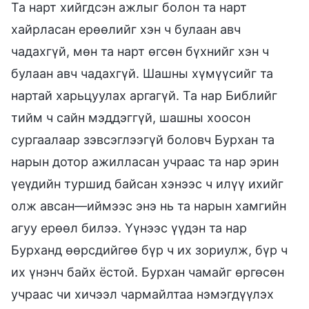
Та нарт хийгдсэн ажлыг болон та нарт
хайрласан ерөөлийг хэн ч булаан авч
чадахгүй, мөн та нарт өгсөн бүхнийг хэн ч
булаан авч чадахгүй. Шашны хүмүүсийг та
нартай харьцуулах аргагүй. Та нар Библийг
тийм ч сайн мэддэггүй, шашны хоосон
сургаалаар зэвсэглээгүй боловч Бурхан та
нарын дотор ажилласан учраас та нар эрин
үеүдийн туршид байсан хэнээс ч илүү ихийг
олж авсан—иймээс энэ нь та нарын хамгийн
агуу ерөөл билээ. Үүнээс үүдэн та нар
Бурханд өөрсдийгөө бүр ч их зориулж, бүр ч
их үнэнч байх ёстой. Бурхан чамайг өргөсөн
учраас чи хичээл чармайлтаа нэмэгдүүлэх