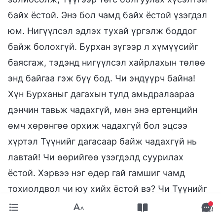
байх ёстой. Энэ бол чамд байх ёстой үзэгдэл
юм. Нигүүлсэл эдлэх тухай үргэлж боддог
байж болохгүй. Бурхан зүгээр л хүмүүсийг
баясгаж, тэдэнд нигүүлсэл хайрлахын төлөө
энд байгаа гэж бүү бод. Чи эндүүрч байна!
Хүн Бурханыг дагахын тулд амьдралаараа
дэнчин тавьж чадахгүй, мөн энэ ертөнцийн
өмч хөрөнгөө орхиж чадахгүй бол эцсээ
хүртэл Түүнийг дагасаар байж чадахгүй нь
лавтай! Чи өөрийгөө үзэгдэлд суурилах
ёстой. Хэрвээ нэг өдөр гай гамшиг чамд
тохиолдвол чи юу хийх ёстой вэ? Чи Түүнийг
дагасаар байж чадах уу? Эцсийг нь хүртэл
дагаж чадах эсэхээ хөнгөмсгөөр бүү хэл. Чи