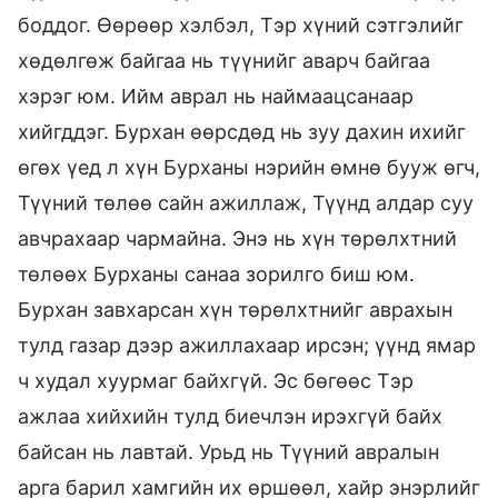
боддог. Өөрөөр хэлбэл, Тэр хүний сэтгэлийг
хөдөлгөж байгаа нь түүнийг аварч байгаа
хэрэг юм. Ийм аврал нь наймаацсанаар
хийгддэг. Бурхан өөрсдөд нь зуу дахин ихийг
өгөх үед л хүн Бурханы нэрийн өмнө бууж өгч,
Түүний төлөө сайн ажиллаж, Түүнд алдар суу
авчрахаар чармайна. Энэ нь хүн төрөлхтний
төлөөх Бурханы санаа зорилго биш юм.
Бурхан завхарсан хүн төрөлхтнийг аврахын
тулд газар дээр ажиллахаар ирсэн; үүнд ямар
ч худал хуурмаг байхгүй. Эс бөгөөс Тэр
ажлаа хийхийн тулд биечлэн ирэхгүй байх
байсан нь лавтай. Урьд нь Түүний авралын
арга барил хамгийн их өршөөл, хайр энэрлийг