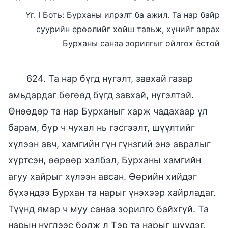
Үг. I Боть: Бурханы илрэлт ба ажил. Та нар байр
суурийн ерөөлийг хойш тавьж, хүнийг аврах
Бурханы санаа зорилгыг ойлгох ёстой
624. Та нар бүгд нүгэлт, завхай газар
амьдардаг бөгөөд бүгд завхай, нүгэлтэй.
Өнөөдөр та нар Бурханыг харж чадахаар үл
барам, бүр ч чухал нь гэсгээлт, шүүлтийг
хүлээн авч, хамгийн гүн гүнзгий энэ авралыг
хүртсэн, өөрөөр хэлбэл, Бурханы хамгийн
агуу хайрыг хүлээн авсан. Өөрийн хийдэг
бүхэндээ Бурхан та нарыг үнэхээр хайрладаг.
Түүнд ямар ч муу санаа зорилго байхгүй. Та
нарын нүглээс болж л Тэр та нарыг шүүдэг,