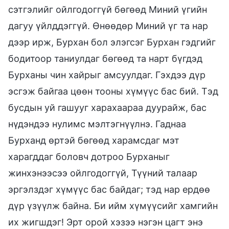
сэтгэлийг ойлгодоггүй бөгөөд Миний үгийн
дагуу үйлддэггүй. Өнөөдөр Миний үг та нар
дээр ирж, Бурхан бол элэгсэг Бурхан гэдгийг
бодитоор таниулдаг бөгөөд та нарт бүгдэд
Бурханы чин хайрыг амсуулдаг. Гэхдээ дүр
эсгэж байгаа цөөн тооны хүмүүс бас бий. Тэд
бусдын уй гашууг харахаараа дуурайж, бас
нүдэндээ нулимс мэлтэгнүүлнэ. Гаднаа
Бурханд өртэй бөгөөд харамсдаг мэт
харагддаг боловч дотроо Бурханыг
жинхэнээсээ ойлгодоггүй, Түүний талаар
эргэлздэг хүмүүс бас байдаг; тэд нар ердөө
дүр үзүүлж байна. Би ийм хүмүүсийг хамгийн
их жигшдэг! Эрт орой хэзээ нэгэн цагт энэ