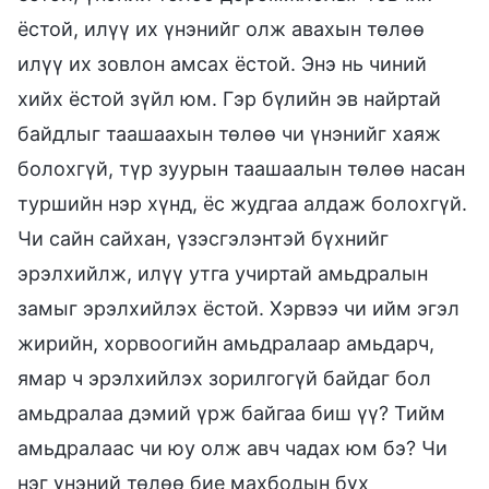
ёстой, илүү их үнэнийг олж авахын төлөө
илүү их зовлон амсах ёстой. Энэ нь чиний
хийх ёстой зүйл юм. Гэр бүлийн эв найртай
байдлыг таашаахын төлөө чи үнэнийг хаяж
болохгүй, түр зуурын таашаалын төлөө насан
туршийн нэр хүнд, ёс жудгаа алдаж болохгүй.
Чи сайн сайхан, үзэсгэлэнтэй бүхнийг
эрэлхийлж, илүү утга учиртай амьдралын
замыг эрэлхийлэх ёстой. Хэрвээ чи ийм эгэл
жирийн, хорвоогийн амьдралаар амьдарч,
ямар ч эрэлхийлэх зорилгогүй байдаг бол
амьдралаа дэмий үрж байгаа биш үү? Тийм
амьдралаас чи юу олж авч чадах юм бэ? Чи
нэг үнэний төлөө бие махбодын бүх