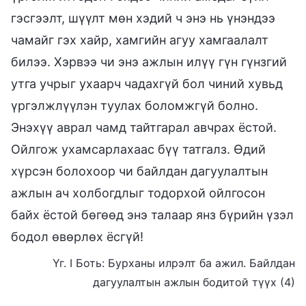
гэсгээлт, шүүлт мөн хэдий ч энэ нь үнэндээ
чамайг гэх хайр, хамгийн агуу хамгаалалт
билээ. Хэрвээ чи энэ ажлын илүү гүн гүнзгий
утга учрыг ухаарч чадахгүй бол чиний хувьд
үргэлжлүүлэн туулах боломжгүй болно.
Энэхүү аврал чамд тайтгарал авчрах ёстой.
Ойлгож ухамсарлахаас бүү татгалз. Өдий
хүрсэн болохоор чи байлдан дагуулалтын
ажлын ач холбогдлыг тодорхой ойлгосон
байх ёстой бөгөөд энэ талаар янз бүрийн үзэл
бодол өвөрлөх ёсгүй!
Үг. I Боть: Бурханы илрэлт ба ажил. Байлдан
дагуулалтын ажлын бодитой түүх (4)