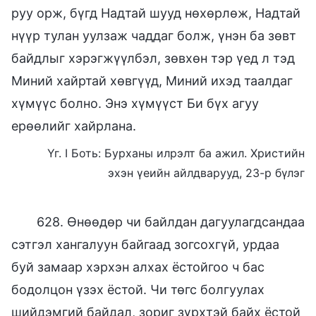
руу орж, бүгд Надтай шууд нөхөрлөж, Надтай
нүүр тулан уулзаж чаддаг болж, үнэн ба зөвт
байдлыг хэрэгжүүлбэл, зөвхөн тэр үед л тэд
Миний хайртай хөвгүүд, Миний ихэд таалдаг
хүмүүс болно. Энэ хүмүүст Би бүх агуу
ерөөлийг хайрлана.
Үг. I Боть: Бурханы илрэлт ба ажил. Христийн
эхэн үеийн айлдварууд, 23-р бүлэг
628. Өнөөдөр чи байлдан дагуулагдсандаа
сэтгэл хангалуун байгаад зогсохгүй, урдаа
буй замаар хэрхэн алхах ёстойгоо ч бас
бодолцон үзэх ёстой. Чи төгс болгуулах
шийдэмгий байдал, зориг зүрхтэй байх ёстой