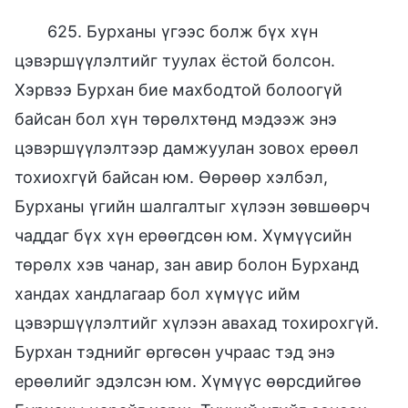
625. Бурханы үгээс болж бүх хүн
цэвэршүүлэлтийг туулах ёстой болсон.
Хэрвээ Бурхан бие махбодтой болоогүй
байсан бол хүн төрөлхтөнд мэдээж энэ
цэвэршүүлэлтээр дамжуулан зовох ерөөл
тохиохгүй байсан юм. Өөрөөр хэлбэл,
Бурханы үгийн шалгалтыг хүлээн зөвшөөрч
чаддаг бүх хүн ерөөгдсөн юм. Хүмүүсийн
төрөлх хэв чанар, зан авир болон Бурханд
хандах хандлагаар бол хүмүүс ийм
цэвэршүүлэлтийг хүлээн авахад тохирохгүй.
Бурхан тэднийг өргөсөн учраас тэд энэ
ерөөлийг эдэлсэн юм. Хүмүүс өөрсдийгөө