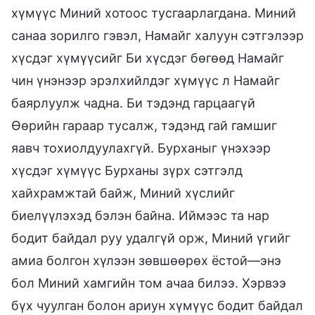
хүмүүс Миний хотоос тусгаарлагдана. Миний
санаа зорилго гэвэл, Намайг халуун сэтгэлээр
хүсдэг хүмүүсийг Би хүсдэг бөгөөд Намайг
чин үнэнээр эрэлхийлдэг хүмүүс л Намайг
баярлуулж чадна. Би тэдэнд гарцаагүй
Өөрийн гараар тусалж, тэдэнд гай гамшиг
яавч тохиолдуулахгүй. Бурханыг үнэхээр
хүсдэг хүмүүс Бурханы зүрх сэтгэлд
хайхрамжтай байж, Миний хүслийг
биелүүлэхэд бэлэн байна. Иймээс та нар
бодит байдал руу удалгүй орж, Миний үгийг
амиа болгон хүлээн зөвшөөрөх ёстой—энэ
бол Миний хамгийн том ачаа билээ. Хэрвээ
бүх чуулган болон ариун хүмүүс бодит байдал