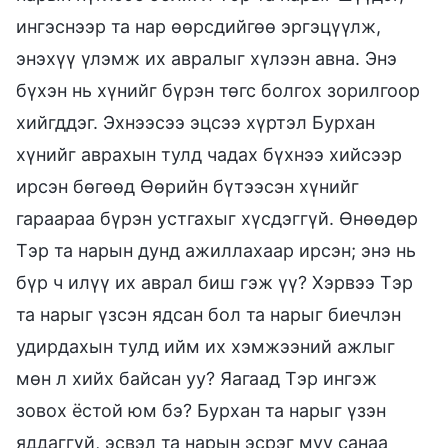
ингэснээр та нар өөрсдийгөө эргэцүүлж,
энэхүү үлэмж их авралыг хүлээн авна. Энэ
бүхэн нь хүнийг бүрэн төгс болгох зорилгоор
хийгддэг. Эхнээсээ эцсээ хүртэл Бурхан
хүнийг аврахын тулд чадах бүхнээ хийсээр
ирсэн бөгөөд Өөрийн бүтээсэн хүнийг
гараараа бүрэн устгахыг хүсдэггүй. Өнөөдөр
Тэр та нарын дунд ажиллахаар ирсэн; энэ нь
бүр ч илүү их аврал биш гэж үү? Хэрвээ Тэр
та нарыг үзсэн ядсан бол та нарыг биечлэн
удирдахын тулд ийм их хэмжээний ажлыг
мөн л хийх байсан уу? Яагаад Тэр ингэж
зовох ёстой юм бэ? Бурхан та нарыг үзэн
яддаггүй, эсвэл та нарын эсрэг муу санаа