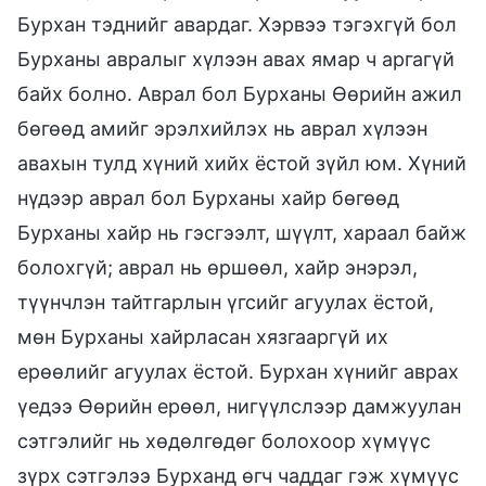
Бурхан тэднийг авардаг. Хэрвээ тэгэхгүй бол
Бурханы авралыг хүлээн авах ямар ч аргагүй
байх болно. Аврал бол Бурханы Өөрийн ажил
бөгөөд амийг эрэлхийлэх нь аврал хүлээн
авахын тулд хүний хийх ёстой зүйл юм. Хүний
нүдээр аврал бол Бурханы хайр бөгөөд
Бурханы хайр нь гэсгээлт, шүүлт, хараал байж
болохгүй; аврал нь өршөөл, хайр энэрэл,
түүнчлэн тайтгарлын үгсийг агуулах ёстой,
мөн Бурханы хайрласан хязгааргүй их
ерөөлийг агуулах ёстой. Бурхан хүнийг аврах
үедээ Өөрийн ерөөл, нигүүлслээр дамжуулан
сэтгэлийг нь хөдөлгөдөг болохоор хүмүүс
зүрх сэтгэлээ Бурханд өгч чаддаг гэж хүмүүс