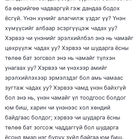
ба өөрийгөө чадваргүй гэж дандаа бодох
ёсгүй. Үнэн хүнийг алагчилж үздэг үү? Үнэн
хүмүүсийг албаар эсэргүүцэж чадах уу?
Хэрвээ чи үнэнийг эрэлхийлбэл энэ нь чамайг
цөхрүүлж чадах уу? Хэрвээ чи шударга ёсны
төлөө бат зогсвол энэ нь чамайг түлхэн
унагаах уу? Хэрвээ чи үнэхээр амийг
эрэлхийлэхээр эрмэлздэг бол амь чамаас
зугтаж чадах уу? Хэрвээ чамд үнэн байхгүй
бол энэ нь, үнэн чамайг үл тоодгоос болдог
юм биш, харин чи үнэнээс хол хөндий
байдгаас болдог; хэрвээ чи шударга ёсны
төлөө бат зогсож чаддаггүй бол шударга
ёсонд ямар нэг буруу зүйл байгаа юм биш,