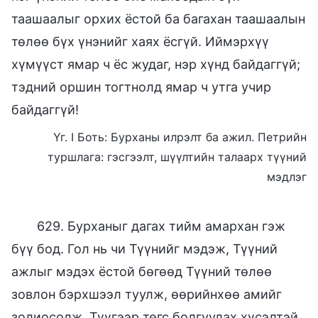
таашаалыг орхих ёстой ба багахан таашаалын
төлөө бүх үнэнийг хаях ёсгүй. Иймэрхүү
хүмүүст ямар ч ёс жудаг, нэр хүнд байдаггүй;
тэдний оршин тогтнолд ямар ч утга учир
байдаггүй!
Үг. I Боть: Бурханы илрэлт ба ажил. Петрийн
туршлага: гэсгээлт, шүүлтийн талаарх түүний
мэдлэг
629. Бурханыг дагах тийм амархан гэж
бүү бод. Гол нь чи Түүнийг мэдэж, Түүний
ажлыг мэдэх ёстой бөгөөд Түүний төлөө
зовлон бэрхшээл туулж, өөрийнхөө амийг
золиосолж, Түүгээр төгс болгуулах хүсэлтэй