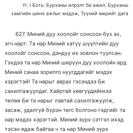
Үг. I Боть: Бурханы илрэлт ба ажил. Бурханы
хамгийн шинэ ажлыг мэдэж, Түүний мөрийг дага
627. Миний дуу хоолойг сонссон бүх ах,
эгч нарт: Та нар Миний хатуу шүүлтийн дуу
хоолойг сонссон, дэндүү их зовлон туулсан.
Гэхдээ та нар Миний ширүүн дуу хоолойн ард
Миний санаа зорилго нуугддагийг мэдэх
хэрэгтэй! Та нарыг аврах гэсэндээ Би
сахилгажуулдаг. Хайртай хөвгүүдийнхээ
төлөө Би та нарыг лавтай сахилгажуулж,
засаж, удалгүй бүрэн төгс болгоно гэдгийг та
нар мэдэх хэрэгтэй. Миний зүрх сэтгэл ихэд
тэсэн ядаж байгаа ч та нар Миний зүрх