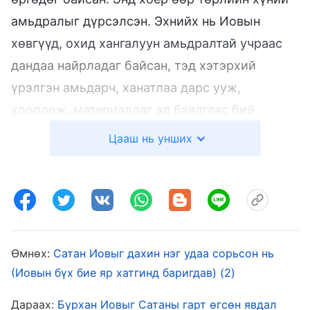
амьдралыг дүрсэлсэн. Эхнийх нь Иовын
хөвгүүд, охид хангалуун амьдралтай учраас
дандаа найрладаг байсан, тэд хэтэрхий
үрэлгэн амьдарч, ханатлаа дарс ууж,
хооллож, материаллаг эд баялгаас бий
болсон өндөр чанарын амьдралыг эдэлж
Цааш нь унших
байсан. Ийм амьдралаар амьдарснаар тэд
үргэлж нүгэл үйлдэж, Бурханыг гомдоох нь
гарцаагүй байв—гэтэл тэд өөрсдийгөө
ариусгаагүй, эсвэл шатаалт тахил өргөөгүй.
Тэдний зүрх сэтгэлд Бурханы зай байгаагүй,
Өмнөх:
Сатан Иовыг дахин нэг удаа сорьсон нь
тэд Бурханы нигүүлслийг бодож үзээгүй,
(Иовын бүх бие яр хатгинд баригдав) (2)
Бурханыг гомдоохоос ч айгаагүй, тэр ч бүү,
Дараах:
Бурхан Иовыг Сатаны гарт өгсөн явдал
хэл зүрх сэтгэлдээ Бурханыг орхихоос ч