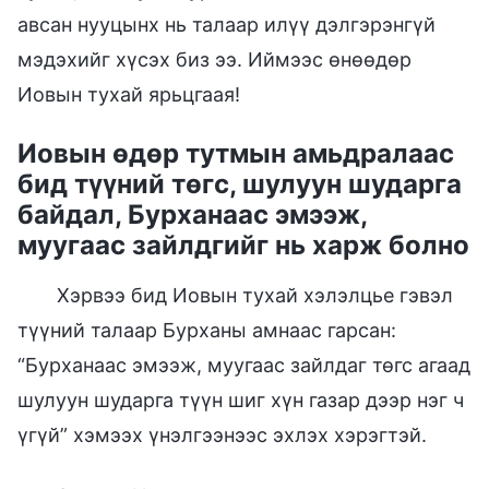
авсан нууцынх нь талаар илүү дэлгэрэнгүй
мэдэхийг хүсэх биз ээ. Иймээс өнөөдөр
Иовын тухай ярьцгаая!
Иовын өдөр тутмын амьдралаас
бид түүний төгс, шулуун шударга
байдал, Бурханаас эмээж,
муугаас зайлдгийг нь харж болно
Хэрвээ бид Иовын тухай хэлэлцье гэвэл
түүний талаар Бурханы амнаас гарсан:
“Бурханаас эмээж, муугаас зайлдаг төгс агаад
шулуун шударга түүн шиг хүн газар дээр нэг ч
үгүй” хэмээх үнэлгээнээс эхлэх хэрэгтэй.