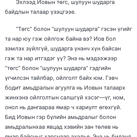
Эхлээд Иовын төгс, шулуун шударга
байдлын талаар үзэцгээе.
“Төгс” болон “шулуун шударга” гэсэн үгийг
та нар юу гэж ойлгож байна вэ? Иов бол
зэмлэх зүйлгүй, шударга үнэнч хүн байсан
гэж та нар итгэдэг үү? Энэ нь мэдээжээр
“төгс” болон “шулуун шударга” гэдгийн
үгчилсэн тайлбар, ойлголт байх юм. Гэвч
бодит амьдралын агуулга нь Иовын талаарх
жинхэнэ ойлголтын салшгүй хэсэг—үг, ном,
онол нь дангаараа ямар ч хариулт өгөхгүй.
Бид Иовын гэр бүлийн амьдралыг болон
амьдралынхаа явцад хэвийн зан төлөв нь
ямар байсныг харснаар эхэлье. Энэ нь бидэнд