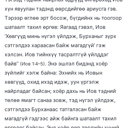
хүн явуулан тэдэнд өөрсдийгөө ариусга гэв.
Тэрээр өглөө эрт босож, бүгдийнх нь тоогоор
шатаалт тахил өргөв: Яагаад гэвэл, Иов
‘Хөвгүүд минь нүгэл үйлдэж, Бурханыг зүрх
сэтгэлдээ хараасан байж магадгүй’ гэж
хэлсэн. Иов тийнхүү тасралтгүй үйлддэг
байв”
. Энэ эшлэл бидэнд хоёр
(Иов 1:4–5)
зүйлийг хэлж байна: Эхнийх нь Иовын
хөвгүүд, охид ихэд идэж, уун үргэлж
найрладаг байсан; хоёр дахь нь Иов тэдний
төлөө ямагт санаа зовж, тэд нүгэл үйлдэж,
сэтгэлдээ Бурханаас татгалзсан байж
магадгүй гэдгээс айж байнга шатаалт тахил
өргөдөг байсан. Энд хоёр өөр төрлийн хүний