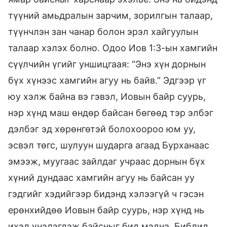
түүний амьдралын зарчим, зорилгын талаар,
түүнчлэн зан чанар болон эрэл хайгуулын
талаар хэлэх болно. Одоо Иов 1:3-ын хамгийн
сүүлчийн үгийг уншицгаая: “Энэ хүн дорнын
бүх хүнээс хамгийн агуу нь байв.” Эдгээр үг
юу хэлж байна вэ гэвэл, Иовын байр суурь,
нэр хүнд маш өндөр байсан бөгөөд тэр элбэг
дэлбэг эд хөрөнгөтэй болохоороо юм уу,
эсвэл төгс, шулуун шударга агаад Бурханаас
эмээж, муугаас зайлдаг учраас дорнын бүх
хүний дундаас хамгийн агуу нь байсан уу
гэдгийг хэдийгээр бидэнд хэлээгүй ч гэсэн
ерөнхийдөө Иовын байр суурь, нэр хүнд нь
ихэд үнэлэгдэж байсныг бид мэднэ. Библид