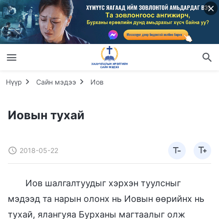
Нүүр
Сайн мэдээ
Иов
Иовын тухай
2018-05-22
Иов шалгалтуудыг хэрхэн туулсныг
мэдээд та нарын олонх нь Иовын өөрийнх нь
тухай, ялангуяа Бурханы магтаалыг олж