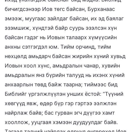
бичигдсэнээр Иов төгс байсан, Бурханаас
эмээж, муугаас зайлдаг байсан, их эд баялаг
эзэмшиж, хүндтэй байр суурь эзэлсэн хүн
байсан гэдэг нь Иовын талаарх хүмүүсийн
анхны сэтгэгдэл юм. Тийм орчинд, тийм
нөхцөлд амьдарч байсан жирийн хүний хувьд
Иовын хоол хүнс, амьдралын чанар, хувийн
амьдралын янз бүрийн талууд нь ихэнх хүний
анхаарлын төвд байж таарна; тиймээс бид
Библийг үргэлжлүүлэн унших ёстой: “Түүний
хөвгүүд явж, өдөр бүр гэр гэртээ ээлжлэн
найрлаж байв; бас гурван эгч дүүгээ хамт
хооллож, ууцгаая хэмээн дуудуулдаг байв.
Тэгээд тэдний найрлах өдрүүд өнгөрөхөд Иов