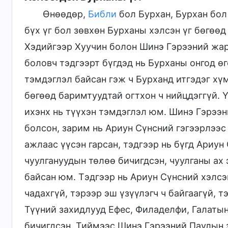
Өнөөдөр,
Библи
бол Бурхан, Бурхан бол
бүх үг бол зөвхөн Бурханы хэлсэн үг бөгөөд
Хэдийгээр Хуучин болон Шинэ Гэрээний жар
боловч тэдгээрт бүгдэд нь Бурханы онгод ө
тэмдэглэл байсан гэж ч Бурханд итгэдэг хүм
бөгөөд баримтуудтай огтхон ч нийцдэггүй. 
ихэнх нь түүхэн тэмдэглэл юм. Шинэ Гэрээ
болсон, зарим нь Ариун Сүнсний гэгээрлээс
ажлаас үүсэн гарсан, тэдгээр нь бүгд Ариун
чуулгануудын төлөө бичигдсэн, чуулганы ах 
байсан юм. Тэдгээр нь Ариун Сүнсний хэлс
чадахгүй, тэрээр эш үзүүлэгч ч байгаагүй, т
Түүний захидлууд Ефес, Филаделфи, Галатын
бичигдсэн. Тиймээс Шинэ Гэрээний Паулын 