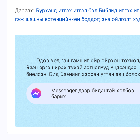
Дараах:
Бурханд итгэх итгэл бол Библид итгэх и
Хуучин Гэрээний Хуулийн эрин үед Ехов
гэж шашны ертөнцийнхөн боддог; энэ ойлголт ху
зөгнөлийг хэлж, янз бүрийн овог аймаг, улс
зөгнөсөн юм. Өргөгдсөн энэ хүмүүст бүгдэд 
ирсэн үзэгдлүүдийг харж, Түүний дуу хооло
онгодыг хүртэж, зөгнөл бичсэн. Тэдний хий
Одоо үед гай гамшиг ойр ойрхон тохиол
Еховагийн зөгнөлийн илэрхийлэл байсан бө
Эзэн эргэн ирэх тухай зөгнөлүүд үндсэндээ
биелсэн. Бид Эзэнийг хэрхэн угтан авч болох
Сүнсийг ашиглан хүмүүсийг залж чиглүүлэх 
Түүний царайг огт хараагүй юм. Тиймээс Т
Messenger дээр бидэнтэй холбоо
үзүүлэгчийг өргөж, тэдэнд зөн билгүүдийг ө
барих
дамжуулжээ. Тэдний ажил нь зөгнөл хэлэх я
харуулахын тулд өөрсдөд нь өгсөн Еховаги
зөгнөл хэлж, ирээдүйн ажил юм уу тухайн ү
хүмүүсийг өргөсөн, ингэснээр хүмүүс Ехова