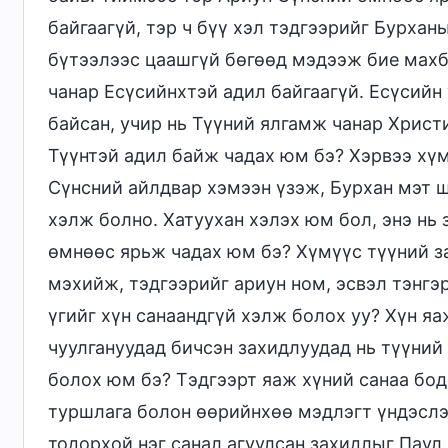
байгаагүй, тэр ч бүү хэл тэдгээрийг Бурхан
бүтээлээс цаашгүй бөгөөд мэдээж бие махб
чанар Есүсийнхтэй адил байгаагүй. Есүсийн 
байсан, учир нь Түүний ялгамж чанар Христ
Түүнтэй адил байж чадах юм бэ? Хэрвээ хүм
Сүнсний айлдвар хэмээн үзэж, Бурхан мэт шү
хэлж болно. Хатуухан хэлэх юм бол, энэ нь
өмнөөс ярьж чадах юм бэ? Хүмүүс түүний з
мэхийж, тэдгээрийг ариун ном, эсвэл тэнг
үгийг хүн санаандгүй хэлж болох уу? Хүн 
чуулгануудад бичсэн захидлуудад нь түүний
болох юм бэ? Тэдгээрт яаж хүний санаа бо
туршлага болон өөрийнхөө мэдлэгт үндэслэн
тодорхой нэг санал агуулсан захидлыг Паул