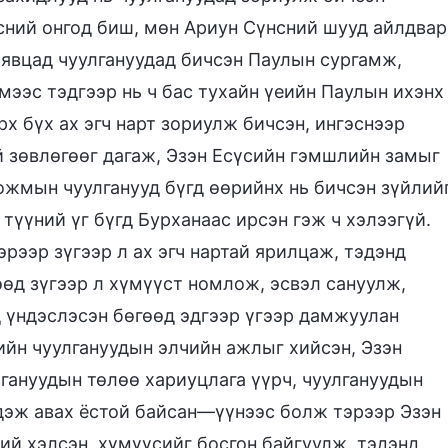
сний онгод биш, мөн Ариун Сүнсний шууд айлдвар
 явцад чуулгануудад бичсэн Паулын сургамж,
мээс тэдгээр нь ч бас тухайн үеийн Паулын ихэнх
х бүх ах эгч нарт зориулж бичсэн, ингэснээр
ий зөвлөгөөг дагаж, Эзэн Есүсийн гэмшлийн замыг
хожмын чуулганууд бүгд өөрийнх нь бичсэн зүйлий
 түүний үг бүгд Бурханаас ирсэн гэж ч хэлээгүй.
рээр зүгээр л ах эгч нартай ярилцаж, тэдэнд
өд зүгээр л хүмүүст номлож, эсвэл сануулж,
 үндэслэсэн бөгөөд эдгээр үгээр дамжуулан
ийн чуулгануудын элчийн ажлыг хийсэн, Эзэн
гануудын төлөө хариуцлага үүрч, чуулгануудын
эдэж авах ёстой байсан—үүнээс болж тэрээр Эзэн
ний хэлсэн, хүмүүсийг босгон байгуулж, тэдэнд