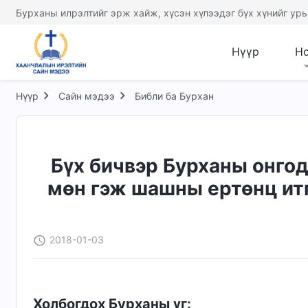
Бурханы илрэлтийг эрж хайж, хүсэн хүлээдэг бүх хүнийг урь
Нүүр
Н
Нүүр
Сайн мэдээ
Библи ба Бурхан
Бүх бичвэр Бурханы онгод
мөн гэж шашны ертөнц итг
2018-01-03
Холбогдох Бурханы үг: