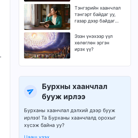
чадах уу?
Тэнгэрийн хаанчлал
тэнгэрт байдаг уу,
газар дээр байдаг
уу?
Эзэн үнэхээр үүл
хөлөглөн эргэн
ирэх үү?
г
Бурхны хаанчлал
бууж ирлээ
Бурханы хаанчлал дэлхий дээр бууж
ирлээ! Та Бурханы хаанчлалд орохыг
хүсэж байна уу?
Цааш үзэх