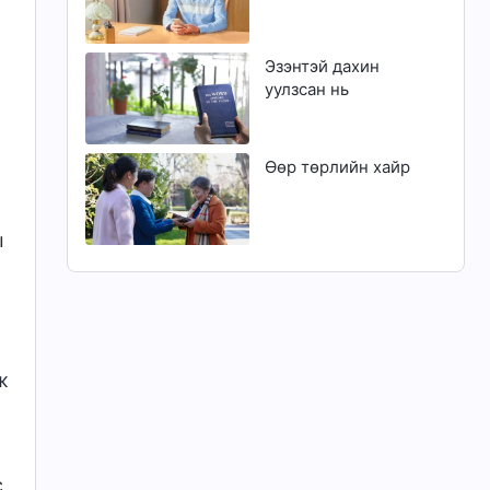
Эзэнтэй дахин
уулзсан нь
Өөр төрлийн хайр
ы
ж
с