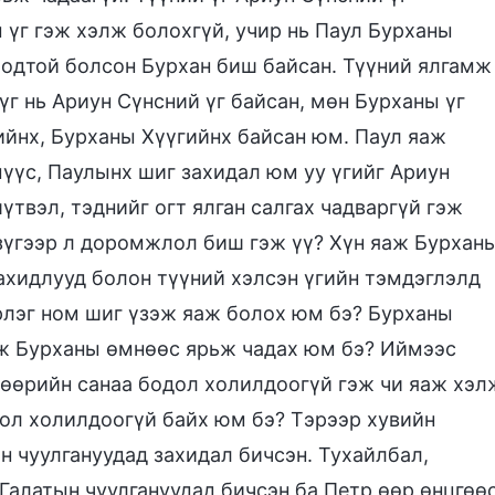
ы үг гэж хэлж болохгүй, учир нь Паул Бурханы
одтой болсон Бурхан биш байсан. Түүний ялгамж
үг нь Ариун Сүнсний үг байсан, мөн Бурханы үг
ийнх, Бурханы Хүүгийнх байсан юм. Паул яаж
үүс, Паулынх шиг захидал юм уу үгийг Ариун
твэл, тэднийг огт ялган салгах чадваргүй гэж
 зүгээр л доромжлол биш гэж үү? Хүн яаж Бурхан
ахидлууд болон түүний хэлсэн үгийн тэмдэглэлд
эрлэг ном шиг үзэж яаж болох юм бэ? Бурханы
яаж Бурханы өмнөөс ярьж чадах юм бэ? Иймээс
 өөрийн санаа бодол холилдоогүй гэж чи яаж хэл
дол холилдоогүй байх юм бэ? Тэрээр хувийн
 чуулгануудад захидал бичсэн. Тухайлбал,
 Галатын чуулгануудад бичсэн ба Петр өөр өнцгөө