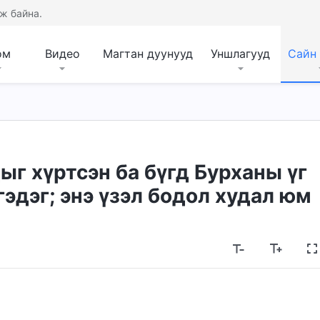
ж байна.
ом
Видео
Магтан дуунууд
Уншлагууд
Сайн
ыг хүртсэн ба бүгд Бурханы үг
эдэг; энэ үзэл бодол худал юм