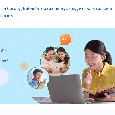
тгэл бөгөөд Библийг орхих нь Бурханд итгэх итгэл биш
агийн өргөсөн асар олон тооны эш үзүүлэгч Түүни
дал юм
 үндэстэнд заавар өгч, Еховагийн хийх ажлыг
нь Ехова зөгнөлийн Сүнсийг өгчээ: Тэд Еховагаас
йг сонсож чаддаг байсан ба ийнхүү тэд Түүний
сэн ажил Еховагийн дуу хоолойн илэрхийлэл,
дож,
гөөд тухайн үеийн Еховагийн ажил нь ердөө
 вэ?
явдал байв; Тэрээр махбод болоогүй ба хүмүүс
эр Өөрийн ажлыг хийхийн тулд олон эш
гснөөр тэд үүнийг Израилийн бүх овог, урагт
вдал байсан ба тэдний зарим нь бусдад
йн удирдамжуудыг бичиж тэмдэглэсэн. Ехова,
ед хийгдэх учиртай байсан ажлыг зөгнөг гэж энэ
гийн гайхалтай байдал болон мэргэн ухааныг хар