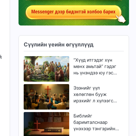
Сүүлийн үеийн өгүүллүүд
й
“Хүүд итгэдэг хүн
мөнх амьтай” гэдэг
нь үнэндээ юу гэсэн
үг вэ?
Эзэнийг үүл
хөлөглөн бууж
ирэхийг л хүлээгсэд
золгүй еэ
Библийг
баримталснаар
үнэхээр тэнгэрийн
хаанчлалд орж