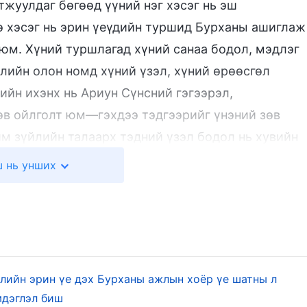
жуулдаг бөгөөд үүний нэг хэсэг нь эш
ө хэсэг нь эрин үеүдийн туршид Бурханы ашиглаж
юм. Хүний туршлагад хүний санаа бодол, мэдлэг
блийн олон номд хүний үзэл, хүний өрөөсгөл
гийн ихэнх нь Ариун Сүнсний гэгээрэл,
зөв ойлголт юм—гэхдээ тэдгээрийг үнэний зөв
м зүйлийн талаарх тэдний үзэл бодол нь хувийн
сний гэгээрлээс цаашгүй. Эш үзүүлэгчдийн
 нь унших
иа, Даниел, Езра, Иеремиа, Езекиел гэх мэт
 заавраас ирсэн, энэ хүмүүс зөнчид байсан ба
Хуучин Гэрээний эш үзүүлэгчид байсан юм. Хуулий
мүүс олон зөгнөл хэлж, үүнийг нь Ехова шууд
слийн эрин үе дэх Бурханы ажлын хоёр үе шатны л
Үг. I Боть: Бурханы илрэлт ба ажил. Библийн талаар 
мдэглэл биш