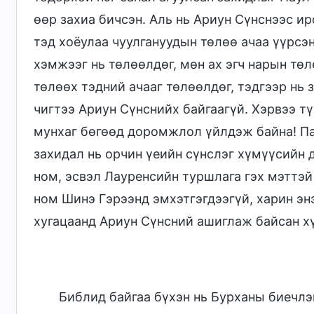
өөр захиа бичсэн. Аль нь Ариун Сүнснээс ир
тэд хоёулаа чуулгануудын төлөө ачаа үүрсэ
хэмжээг нь төлөөлдөг, мөн ах эгч нарын төл
төлөөх тэдний ачааг төлөөлдөг, тэдгээр нь 
чигтээ Ариун Сүнснийх байгаагүй. Хэрвээ т
мунхаг бөгөөд доромжлол үйлдэж байна! П
захидал нь орчин үеийн сүнслэг хүмүүсийн 
ном, эсвэл Лауренсийн туршлага гэх мэттэй
ном Шинэ Гэрээнд эмхэтгэгдээгүй, харин эн
хугацаанд Ариун Сүнсний ашиглаж байсан х
Библид байгаа бүхэн нь Бурханы биечлэн