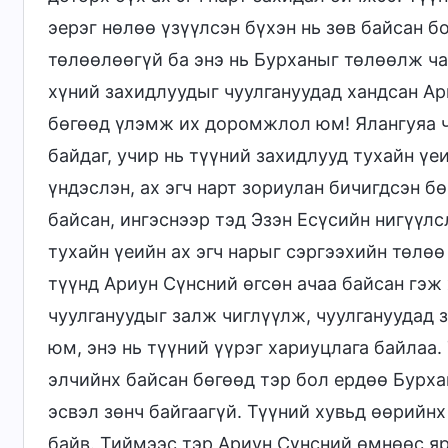
эерэг нөлөө үзүүлсэн бүхэн нь зөв байсан 
төлөөлөөгүй ба энэ нь Бурханыг төлөөлж ч
хүний захидлуудыг чуулгануудад хандсан Ар
бөгөөд үлэмж их доромжлол юм! Ялангуяа ч
байдаг, учир нь түүний захидлууд тухайн үе
үндэслэн, ах эгч нарт зориулан бичигдсэн б
байсан, ингэснээр тэд Эзэн Есүсийн нигүүл
тухайн үеийн ах эгч нарыг сэргээхийн төлөө
түүнд Ариун Сүнсний өгсөн ачаа байсан гэж
чуулгануудыг залж чиглүүлж, чуулгануудад
юм, энэ нь түүний үүрэг хариуцлага байлаа
элчийнх байсан бөгөөд тэр бол ердөө Бурха
эсвэл зөнч байгаагүй. Түүний хувьд өөрийнх
байв. Тиймээс тэр Ариун Сүнсний өмнөөс яр