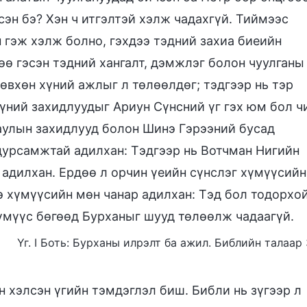
сэн бэ? Хэн ч итгэлтэй хэлж чадахгүй. Тиймээс
н гэж хэлж болно, гэхдээ тэдний захиа биеийн
өө гэсэн тэдний хангалт, дэмжлэг болон чуулганы
зөвхөн хүний ажлыг л төлөөлдөг; тэдгээр нь тэр
үүний захидлуудыг Ариун Сүнсний үг гэх юм бол ч
аулын захидлууд болон Шинэ Гэрээний бусад
дурсамжтай адилхан: Тэдгээр нь Вотчман Нигийн
 адилхан. Ердөө л орчин үеийн сүнслэг хүмүүсийн
э хүмүүсийн мөн чанар адилхан: Тэд бол тодорхо
үмүүс бөгөөд Бурханыг шууд төлөөлж чадаагүй.
Үг. I Боть: Бурханы илрэлт ба ажил. Библийн талаар 
 хэлсэн үгийн тэмдэглэл биш. Библи нь зүгээр л