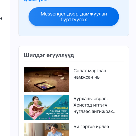
Messenger дээр дамжуулан
н
бүртгүүлэх
м
Шилдэг өгүүллүүд
Салах маргаан
намжсан нь
Бурханы аврал:
Христэд итгэгч
нүглээс ангижрах
замыг олжээ
Би гэртээ ирлээ