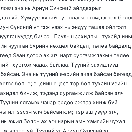
боловч энэ нь Ариун Сүнсний айлдварыг
адахгүй. Хүмүүс хүний туршлагын тэмдэглэл боло
иун Сүнсний үг гэж үзэх нь эндүү ташаа ойлголт
уулгануудад бичсэн Паулын захидлын тухайд ий
ийн чуулган бүрийн нөхцөл байдал, төлөв байдалд
өгөөд Эзэн дотор ах эгч нарт сургамжлахын төлөө
слийг хүртэж чадах байлаа. Түүний захидлууд
 байсан. Энэ нь түүний өөрийн ачаа байсан бөгөөд
 хэлж болно; эцсийн эцэст тэр бол тухайн үеийн
 захидал бичиж, тэдэнд сургамжилж байсан элч
. Түүний ялгамж чанар ердөө ажлаа хийж буй
ны илгээсэн элч байсан юм; тэр эш үзүүлэгч,
 нь ажил болон ах эгч нарын амь хамгийн чухал
ьж чадаагүй. Түүний үг Ариун Сүнсний үг