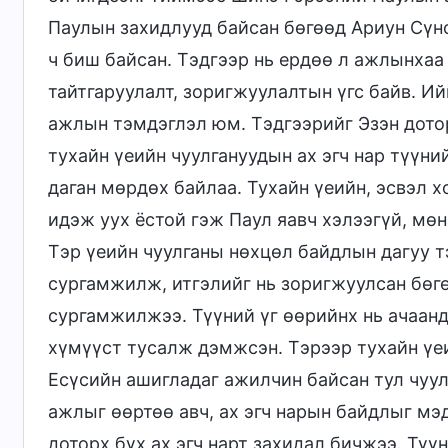
Паулын захидлууд байсан бөгөөд Ариун Сүн
ч биш байсан. Тэдгээр нь ердөө л ажлынхаа
тайтгаруулалт, зоригжуулалтын үгс байв. Ий
ажлын тэмдэглэл юм. Тэдгээрийг Эзэн дотор
тухайн үеийн чуулгануудын ах эгч нар түүн
даган мөрдөх байлаа. Тухайн үеийн, эсвэл 
идэж уух ёстой гэж Паул яавч хэлээгүй, мөн
Тэр үеийн чуулганы нөхцөл байдлын дагуу тэ
сургамжилж, итгэлийг нь зоригжуулсан бөгө
сургамжилжээ. Түүний үг өөрийнх нь ачаанд
хүмүүст тусалж дэмжсэн. Тэрээр тухайн үе
Есүсийн ашигладаг ажилчин байсан тул чуул
ажлыг өөртөө авч, ах эгч нарын байдлыг м
доторх бүх ах эгч нарт захидал бичжээ. Түү