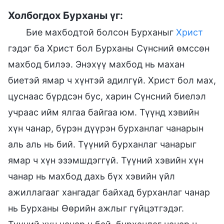
Холбогдох Бурханы үг:
Бие махбодтой болсон Бурханыг
Христ
гэдэг ба Христ бол Бурханы Сүнсний өмссөн
махбод билээ. Энэхүү махбод нь махан
биетэй ямар ч хүнтэй адилгүй. Христ бол мах,
цуснаас бүрдсэн бус, харин Сүнсний биелэл
учраас ийм ялгаа байгаа юм. Түүнд хэвийн
хүн чанар, бүрэн дүүрэн бурханлаг чанарын
аль аль нь бий. Түүний бурханлаг чанарыг
ямар ч хүн эзэмшдэггүй. Түүний хэвийн хүн
чанар нь махбод дахь бүх хэвийн үйл
ажиллагааг хангадаг байхад бурханлаг чанар
нь Бурханы Өөрийн ажлыг гүйцэтгэдэг.