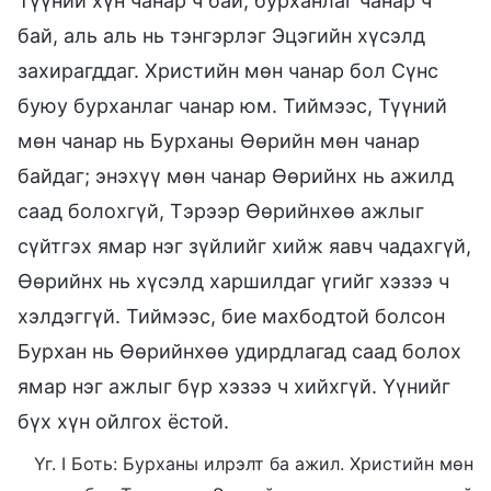
Түүний хүн чанар ч бай, бурханлаг чанар ч
бай, аль аль нь тэнгэрлэг Эцэгийн хүсэлд
захирагддаг. Христийн мөн чанар бол Сүнс
буюу бурханлаг чанар юм. Тиймээс, Түүний
мөн чанар нь Бурханы Өөрийн мөн чанар
байдаг; энэхүү мөн чанар Өөрийнх нь ажилд
саад болохгүй, Тэрээр Өөрийнхөө ажлыг
сүйтгэх ямар нэг зүйлийг хийж яавч чадахгүй,
Өөрийнх нь хүсэлд харшилдаг үгийг хэзээ ч
хэлдэггүй. Тиймээс, бие махбодтой болсон
Бурхан нь Өөрийнхөө удирдлагад саад болох
ямар нэг ажлыг бүр хэзээ ч хийхгүй. Үүнийг
бүх хүн ойлгох ёстой.
Үг. I Боть: Бурханы илрэлт ба ажил. Христийн мөн