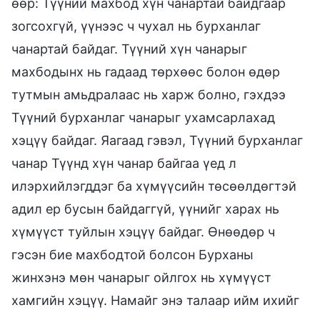
өөр: Түүний махбод хүн чанартай байдгаар
зогсохгүй, үүнээс ч чухал нь бурханлаг
чанартай байдаг. Түүний хүн чанарыг
махбодынх нь гадаад төрхөөс болон өдөр
тутмын амьдралаас нь харж болно, гэхдээ
Түүний бурханлаг чанарыг ухамсарлахад
хэцүү байдаг. Яагаад гэвэл, Түүний бурханлаг
чанар Түүнд хүн чанар байгаа үед л
илэрхийлэгддэг ба хүмүүсийн төсөөлдөгтэй
адил ер бусын байдаггүй, үүнийг харах нь
хүмүүст туйлын хэцүү байдаг. Өнөөдөр ч
гэсэн бие махбодтой болсон Бурханы
жинхэнэ мөн чанарыг ойлгох нь хүмүүст
хамгийн хэцүү. Намайг энэ талаар ийм ихийг