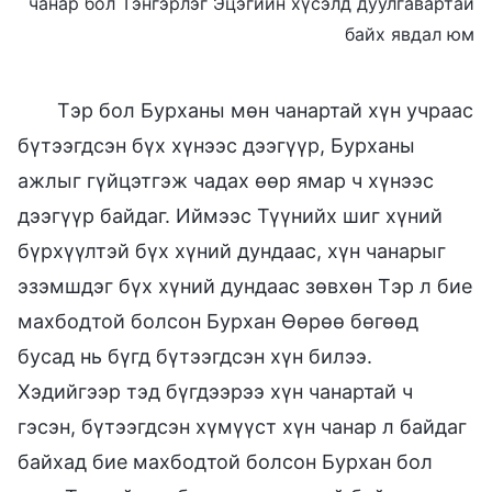
чанар бол Тэнгэрлэг Эцэгийн хүсэлд дуулгавартай
байх явдал юм
Тэр бол Бурханы мөн чанартай хүн учраас
бүтээгдсэн бүх хүнээс дээгүүр, Бурханы
ажлыг гүйцэтгэж чадах өөр ямар ч хүнээс
дээгүүр байдаг. Иймээс Түүнийх шиг хүний
бүрхүүлтэй бүх хүний дундаас, хүн чанарыг
эзэмшдэг бүх хүний дундаас зөвхөн Тэр л бие
махбодтой болсон Бурхан Өөрөө бөгөөд
бусад нь бүгд бүтээгдсэн хүн билээ.
Хэдийгээр тэд бүгдээрээ хүн чанартай ч
гэсэн, бүтээгдсэн хүмүүст хүн чанар л байдаг
байхад бие махбодтой болсон Бурхан бол