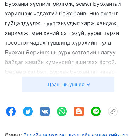
Бурханы хүслийг ойлгож, эсвэл Бурхантай
харилцаж чадахгүй байх байв. Энэ ажлыг
гүйцэлдүүлж, чуулгануудыг харж хандаж,
хариулж, мөн хүний сэтгэхүй, уураг тархи
төсөөлж чадах түвшинд хүрэхийн тулд
Бурхан Өөрийнх нь зүрх сэтгэлийн дагуу
байдаг хэвийн хүмүүсийг ашиглах ёстой.
Өөрөөр хэлбэл, Бурхан бурханлаг чанар
дотор хийж байгаа ажлаа “орчуулахын” тулд
Цааш нь унших
Өөрийнх нь зүрх сэтгэлийн дагуу байдаг цөөн
тооны хүмүүсийг ашигладаг, ингэснээр үүнийг
тайлж—бурханлаг хэлийг хүний хэл болгон
хөрвүүлж чадах бөгөөд хүмүүс үүнийг
ухамсарлаж, ойлгож чадна. Бурханы зүрх
Өмнөх:
Эцсийн өдрүүдэд шүүлтийн ажлаа хийхдээ