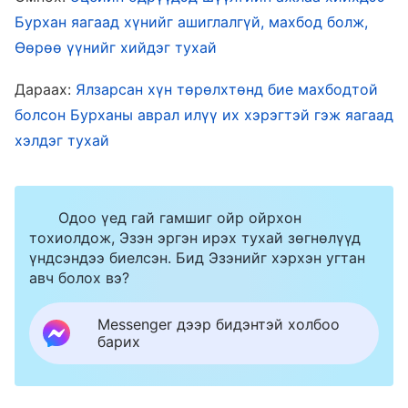
сэтгэлийн дагуу байдаг хүмүүс эцсийн эцэст
Бурхан яагаад хүнийг ашиглалгүй, махбод болж,
тун цөөхөн байдаг ба хүний ухамсарлах
Өөрөө үүнийг хийдэг тухай
чадвар сул байдаг учраас хэрвээ Бурхан
Дараах:
Ялзарсан хүн төрөлхтөнд бие махбодтой
ийнхүү хийгээгүй бол хэн ч Бурханы
болсон Бурханы аврал илүү их хэрэгтэй гэж яагаад
бурханлаг хэлийг ойлгож чадахгүй байх
хэлдэг тухай
байлаа. Тийм учраас махбод болсон биеэр
ажиллаж байх үедээ л Бурхан энэ аргыг
сонгодог. Хүн Бурханы хэлийг ойлгодоггүй
Одоо үед гай гамшиг ойр ойрхон
тохиолдож, Эзэн эргэн ирэх тухай зөгнөлүүд
учраас хэрвээ зөвхөн бурханлаг ажил л
үндсэндээ биелсэн. Бид Эзэнийг хэрхэн угтан
байсан бол хүний хувьд Бурханыг мэдэж,
авч болох вэ?
Түүнтэй холбогдох ямар ч аргагүй байх байв.
Messenger дээр бидэнтэй холбоо
Гагцхүү Түүний үгийг ойлгомжтой болгодог,
барих
Бурханы зүрх сэтгэлийн дагуу байдаг
хүмүүсийн дэмжлэгтэйгээр л хүн энэ хэлийг