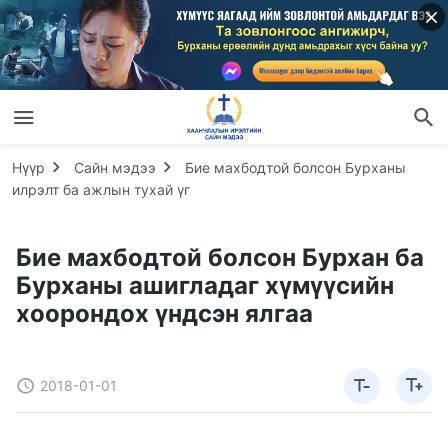
Нүүр
Сайн мэдээ
Бие махбодтой болсон Бурханы
илрэлт ба ажлын тухай үг
Бие махбодтой болсон Бурхан ба
Бурханы ашигладаг хүмүүсийн
хоорондох үндсэн ялгаа
2018-01-01