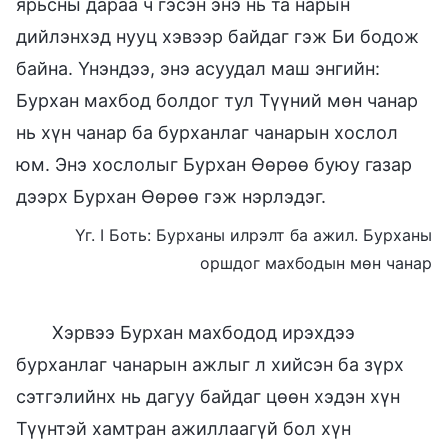
ярьсны дараа ч гэсэн энэ нь та нарын
дийлэнхэд нууц хэвээр байдаг гэж Би бодож
байна. Үнэндээ, энэ асуудал маш энгийн:
Бурхан махбод болдог тул Түүний мөн чанар
нь хүн чанар ба бурханлаг чанарын хослол
юм. Энэ хослолыг Бурхан Өөрөө буюу газар
дээрх Бурхан Өөрөө гэж нэрлэдэг.
Үг. I Боть: Бурханы илрэлт ба ажил. Бурханы
оршдог махбодын мөн чанар
Хэрвээ Бурхан махбодод ирэхдээ
бурханлаг чанарын ажлыг л хийсэн ба зүрх
сэтгэлийнх нь дагуу байдаг цөөн хэдэн хүн
Түүнтэй хамтран ажиллаагүй бол хүн