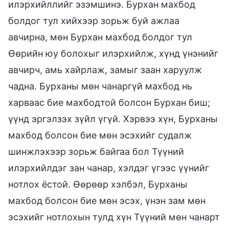
илэрхийллийг эзэмшинэ. Бурхан махбод
болдог тул хийхээр зорьж буй ажлаа
авчирна, мөн Бурхан махбод болдог тул
Өөрийн юу болохыг илэрхийлж, хүнд үнэнийг
авчирч, амь хайрлаж, замыг заан харуулж
чадна. Бурханы мөн чанаргүй махбод нь
харваас бие махбодтой болсон Бурхан биш;
үүнд эргэлзэх зүйл үгүй. Хэрвээ хүн, Бурханы
махбод болсон бие мөн эсэхийг судалж
шинжлэхээр зорьж байгаа бол Түүний
илэрхийлдэг зан чанар, хэлдэг үгээс үүнийг
нотлох ёстой. Өөрөөр хэлбэл, Бурханы
махбод болсон бие мөн эсэх, үнэн зам мөн
эсэхийг нотлохын тулд хүн Түүний мөн чанарт