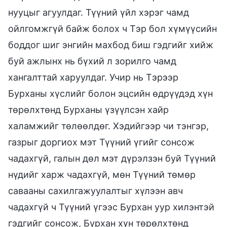
нууцыг агуулдаг. Түүний үйл хэрэг чамд
ойлгомжгүй байж болох ч Тэр бол хүмүүсийн
боддог шиг энгийн махбод биш гэдгийг хийж
буй ажлынх нь бүхий л зорилго чамд
хангалттай харуулдаг. Учир нь Тэрээр
Бурханы хүслийг болон эцсийн өдрүүдэд хүн
төрөлхтөнд Бурханы үзүүлсэн хайр
халамжийг төлөөлдөг. Хэдийгээр чи тэнгэр,
газрыг доргиох мэт Түүний үгийг сонсож
чадахгүй, галын дөл мэт дүрэлзэн буй Түүний
нүдийг харж чадахгүй, мөн Түүний төмөр
савааны сахилгажуулалтыг хүлээн авч
чадахгүй ч Түүний үгээс Бурхан уур хилэнтэй
гэдгийг сонсож, Бурхан хүн төрөлхтөнд