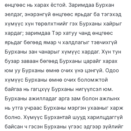
өнцгөөс нь харах ёстой. Заримдаа Бурхан
эелдэг, энэрэнгүй өнцгөөс ярьдаг ба тэгэхэд
хүмүүс хүн төрөлхтнийг гэх Бурханы хайрыг
хардаг; заримдаа Тэр хатуу чанд өнцгөөс
ярьдаг бөгөөд ямар ч халдлагыг тэвчихгүй
Бурханы зан чанарыг хүмүүс хардаг. Хүн тун
бузар заваан бөгөөд Бурханы царайг харах
юм уу Бурханы өмнө очих үнэ цэнгүй. Одоо
хүмүүс Бурханы өмнө очих боломжтой
байгаа нь гагцхүү Бурханы нигүүлсэл юм.
Бурханы ажилладаг арга зам болон ажлынх
нь утга учраас Бурханы мэргэн ухааныг харж
болно. Хүмүүс Бурхантай шууд харилцдаггүй
байсан ч гэсэн Бурханы үгээс эдгээр зүйлийг