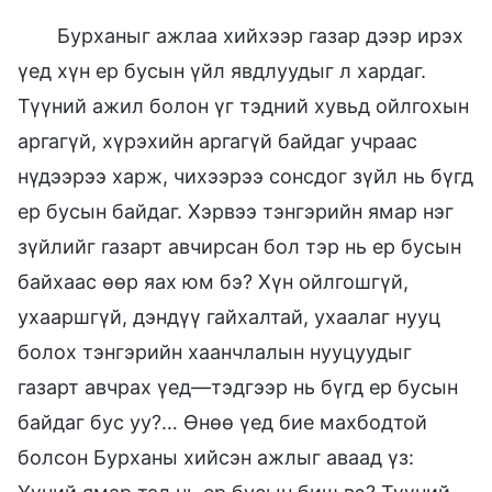
Бурханыг ажлаа хийхээр газар дээр ирэх
үед хүн ер бусын үйл явдлуудыг л хардаг.
Түүний ажил болон үг тэдний хувьд ойлгохын
аргагүй, хүрэхийн аргагүй байдаг учраас
нүдээрээ харж, чихээрээ сонсдог зүйл нь бүгд
ер бусын байдаг. Хэрвээ тэнгэрийн ямар нэг
зүйлийг газарт авчирсан бол тэр нь ер бусын
байхаас өөр яах юм бэ? Хүн ойлгошгүй,
ухааршгүй, дэндүү гайхалтай, ухаалаг нууц
болох тэнгэрийн хаанчлалын нууцуудыг
газарт авчрах үед—тэдгээр нь бүгд ер бусын
байдаг бус уу?… Өнөө үед бие махбодтой
болсон Бурханы хийсэн ажлыг аваад үз: