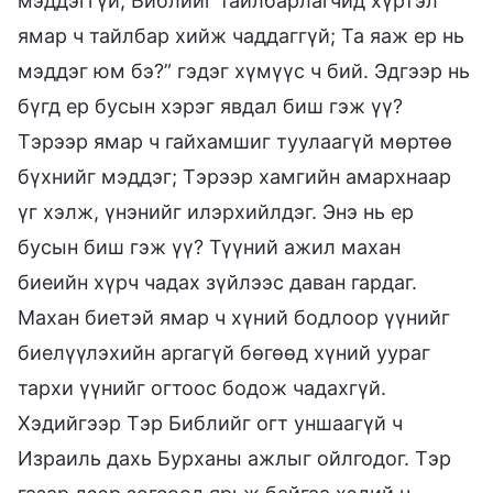
мэддэггүй, Библийг тайлбарлагчид хүртэл
ямар ч тайлбар хийж чаддаггүй; Та яаж ер нь
мэддэг юм бэ?” гэдэг хүмүүс ч бий. Эдгээр нь
бүгд ер бусын хэрэг явдал биш гэж үү?
Тэрээр ямар ч гайхамшиг туулаагүй мөртөө
бүхнийг мэддэг; Тэрээр хамгийн амархнаар
үг хэлж, үнэнийг илэрхийлдэг. Энэ нь ер
бусын биш гэж үү? Түүний ажил махан
биеийн хүрч чадах зүйлээс даван гардаг.
Махан биетэй ямар ч хүний бодлоор үүнийг
биелүүлэхийн аргагүй бөгөөд хүний уураг
тархи үүнийг огтоос бодож чадахгүй.
Хэдийгээр Тэр Библийг огт уншаагүй ч
Израиль дахь Бурханы ажлыг ойлгодог. Тэр