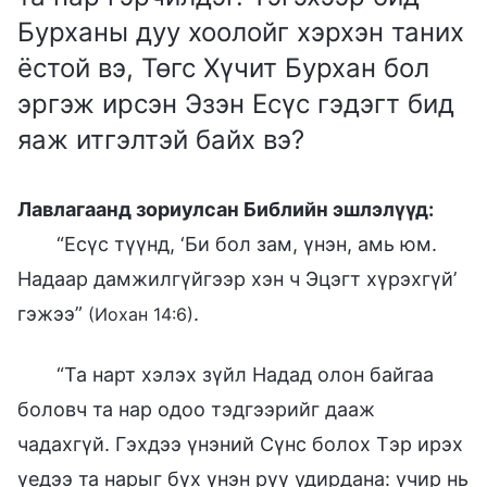
Бурханы дуу хоолойг хэрхэн таних
ёстой вэ, Төгс Хүчит Бурхан бол
эргэж ирсэн Эзэн Есүс гэдэгт бид
яаж итгэлтэй байх вэ?
Лавлагаанд зориулсан Библийн эшлэлүүд:
“Есүс түүнд, ‘Би бол зам, үнэн, амь юм.
Надаар дамжилгүйгээр хэн ч Эцэгт хүрэхгүй’
гэжээ”
.
(Иохан 14:6)
“Та нарт хэлэх зүйл Надад олон байгаа
боловч та нар одоо тэдгээрийг дааж
чадахгүй. Гэхдээ үнэний Сүнс болох Тэр ирэх
үедээ та нарыг бүх үнэн рүү удирдана: учир нь