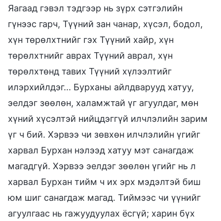
Яагаад гэвэл тэдгээр нь зүрх сэтгэлийн
гүнээс гарч, Түүний зан чанар, хүсэл, бодол,
хүн төрөлхтнийг гэх Түүний хайр, хүн
төрөлхтнийг аврах Түүний аврал, хүн
төрөлхтөнд тавих Түүний хүлээлтийг
илэрхийлдэг... Бурханы айлдварууд хатуу,
эелдэг зөөлөн, халамжтай үг агуулдаг, мөн
хүний хүсэлтэй нийцдэггүй илчлэлийн зарим
үг ч бий. Хэрвээ чи зөвхөн илчлэлийн үгийг
харвал Бурхан нэлээд хатуу мэт санагдаж
магадгүй. Хэрвээ эелдэг зөөлөн үгийг нь л
харвал Бурхан тийм ч их эрх мэдэлтэй биш
юм шиг санагдаж магад. Тиймээс чи үүнийг
агуулгаас нь гажуудуулах ёсгүй; харин бүх