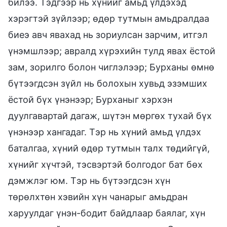
билээ. Тэдгээр нь хүнийг амьд үлдэхэд
хэрэгтэй зүйлээр; өдөр тутмын амьдралдаа
биеэ авч явахад нь зориулсан зарчим, итгэл
үнэмшлээр; авралд хүрэхийн тулд явах ёстой
зам, зорилго болон чиглэлээр; Бурханы өмнө
бүтээгдсэн зүйл нь болохын хувьд эзэмших
ёстой бүх үнэнээр; Бурханыг хэрхэн
дуулгавартай дагаж, шүтэн мөргөх тухай бүх
үнэнээр хангадаг. Тэр нь хүний амьд үлдэх
баталгаа, хүний өдөр тутмын талх төдийгүй,
хүнийг хүчтэй, тэсвэртэй болгодог бат бөх
дэмжлэг юм. Тэр нь бүтээгдсэн хүн
төрөлхтөн хэвийн хүн чанарыг амьдран
харуулдаг үнэн-бодит байдлаар баялаг, хүн