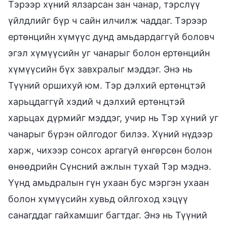
Тэрээр хүний ялзарсан зан чанар, тэрслүү
үйлдлийг бүр ч сайн илчилж чаддаг. Тэрээр
ертөнцийн хүмүүс дунд амьдардаггүй боловч
эгэл хүмүүсийн уг чанарыг болон ертөнцийн
хүмүүсийн бүх завхралыг мэддэг. Энэ нь
Түүний оршихуй юм. Тэр дэлхий ертөнцтэй
харьцдаггүй хэдий ч дэлхий ертөнцтэй
харьцах дүрмийг мэддэг, учир нь Тэр хүний уг
чанарыг бүрэн ойлгодог билээ. Хүний нүдээр
харж, чихээр сонсох аргагүй өнгөрсөн болон
өнөөдрийн Сүнсний ажлын тухай Тэр мэднэ.
Үүнд амьдралын гүн ухаан бус мэргэн ухаан
болон хүмүүсийн хувьд ойлгоход хэцүү
санагддаг гайхамшиг багтдаг. Энэ нь Түүний