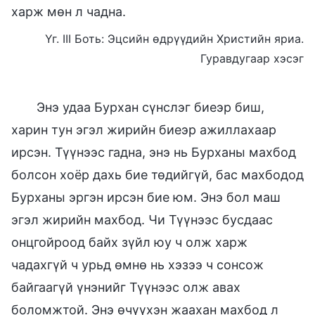
харж мөн л чадна.
Үг. III Боть: Эцсийн өдрүүдийн Христийн яриа.
Гуравдугаар хэсэг
Энэ удаа Бурхан сүнслэг биеэр биш,
харин тун эгэл жирийн биеэр ажиллахаар
ирсэн. Түүнээс гадна, энэ нь Бурханы махбод
болсон хоёр дахь бие төдийгүй, бас махбодод
Бурханы эргэн ирсэн бие юм. Энэ бол маш
эгэл жирийн махбод. Чи Түүнээс бусдаас
онцгойроод байх зүйл юу ч олж харж
чадахгүй ч урьд өмнө нь хэзээ ч сонсож
байгаагүй үнэнийг Түүнээс олж авах
боломжтой. Энэ өчүүхэн жаахан махбод л