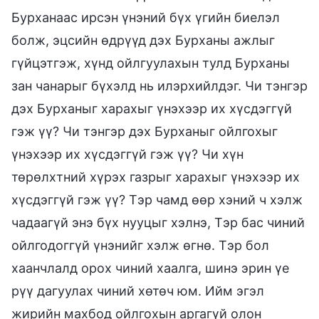
Бурханаас ирсэн үнэний бүх үгийн биелэл
болж, эцсийн өдрүүд дэх Бурханы ажлыг
гүйцэтгэж, хүнд ойлгуулахын тулд Бурханы
зан чанарыг бүхэлд нь илэрхийлдэг. Чи тэнгэр
дэх Бурханыг харахыг үнэхээр их хүсдэггүй
гэж үү? Чи тэнгэр дэх Бурханыг ойлгохыг
үнэхээр их хүсдэггүй гэж үү? Чи хүн
төрөлхтний хүрэх газрыг харахыг үнэхээр их
хүсдэггүй гэж үү? Тэр чамд өөр хэний ч хэлж
чадаагүй энэ бүх нууцыг хэлнэ, Тэр бас чиний
ойлгодоггүй үнэнийг хэлж өгнө. Тэр бол
хаанчлалд орох чиний хаалга, шинэ эрин үе
рүү дагуулах чиний хөтөч юм. Ийм эгэл
жирийн махбод ойлгохын аргагүй олон