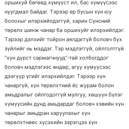
оршихуй бөгөөд хүмүүст ил, бас хүмүүсээс
нуугдмал байдаг. Тэрээр ер бусын хүн юу
болохыг илэрхийлдэггүй, харин Сүнсний
төрөлх шинж чанар ба оршихуйг илэрхийлдэг.
Тэрээр дэлхийг тойрон аялдаггүй боловч бүх
зүйлийг нь мэддэг. Тэр мэдлэггүй, ойлголтгүй
“хүн дүрст сармагчнууд”-тай холбогддог
боловч мэдлэгээс өндөр, агуу хүмүүсээс
дээгүүр үгийг илэрхийлдэг. Тэрээр хүн
чанаргүй, хүн төрөлхтний ёс журам болон
амьдралыг ойлгодоггүй мулгуу, хөшүүн бүлэг
хүмүүсийн дунд амьдардаг боловч хэвийн хүн
чанарыг амьдран харуулахыг хүн
төрөлхтнөөс хүсэхийн зэрэгцээ хүн