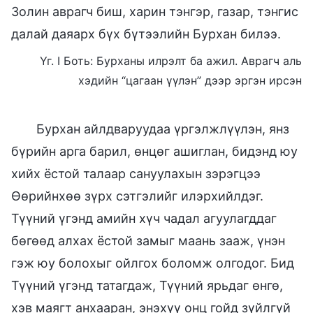
Золин аврагч биш, харин тэнгэр, газар, тэнгис
далай даяарх бүх бүтээлийн Бурхан билээ.
Үг. I Боть: Бурханы илрэлт ба ажил. Аврагч аль
хэдийн “цагаан үүлэн” дээр эргэн ирсэн
Бурхан айлдваруудаа үргэлжлүүлэн, янз
бүрийн арга барил, өнцөг ашиглан, бидэнд юу
хийх ёстой талаар сануулахын зэрэгцээ
Өөрийнхөө зүрх сэтгэлийг илэрхийлдэг.
Түүний үгэнд амийн хүч чадал агуулагддаг
бөгөөд алхах ёстой замыг маань зааж, үнэн
гэж юу болохыг ойлгох боломж олгодог. Бид
Түүний үгэнд татагдаж, Түүний ярьдаг өнгө,
хэв маягт анхааран, энэхүү онц гойд зүйлгүй