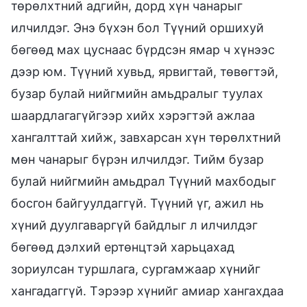
төрөлхтний адгийн, дорд хүн чанарыг
илчилдэг. Энэ бүхэн бол Түүний оршихуй
бөгөөд мах цуснаас бүрдсэн ямар ч хүнээс
дээр юм. Түүний хувьд, ярвигтай, төвөгтэй,
бузар булай нийгмийн амьдралыг туулах
шаардлагагүйгээр хийх хэрэгтэй ажлаа
хангалттай хийж, завхарсан хүн төрөлхтний
мөн чанарыг бүрэн илчилдэг. Тийм бузар
булай нийгмийн амьдрал Түүний махбодыг
босгон байгуулдаггүй. Түүний үг, ажил нь
хүний дуулгаваргүй байдлыг л илчилдэг
бөгөөд дэлхий ертөнцтэй харьцахад
зориулсан туршлага, сургамжаар хүнийг
хангадаггүй. Тэрээр хүнийг амиар хангахдаа