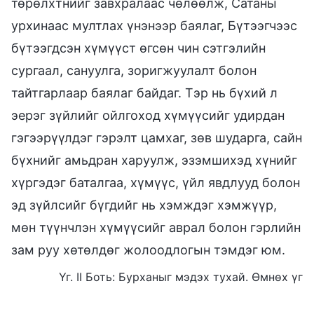
төрөлхтнийг завхралаас чөлөөлж, Сатаны
урхинаас мултлах үнэнээр баялаг, Бүтээгчээс
бүтээгдсэн хүмүүст өгсөн чин сэтгэлийн
сургаал, сануулга, зоригжуулалт болон
тайтгарлаар баялаг байдаг. Тэр нь бүхий л
эерэг зүйлийг ойлгоход хүмүүсийг удирдан
гэгээрүүлдэг гэрэлт цамхаг, зөв шударга, сайн
бүхнийг амьдран харуулж, эзэмшихэд хүнийг
хүргэдэг баталгаа, хүмүүс, үйл явдлууд болон
эд зүйлсийг бүгдийг нь хэмждэг хэмжүүр,
мөн түүнчлэн хүмүүсийг аврал болон гэрлийн
зам руу хөтөлдөг жолоодлогын тэмдэг юм.
Үг. II Боть: Бурханыг мэдэх тухай. Өмнөх үг