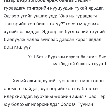
газар дээр зогсоод ярьж байгаа хэдий ч
гуравдагч тэнгэрийн нууцуудын тухай ярьдаг.
Эдгээр үгийг унших үед: “Энэ нь гуравдагч
тэнгэрийн хэл биш гэж үү?” гэсэн мэдрэмж
хүнийг эзэмддэг. Эдгээр нь бүгд хэвийн хүний
биелүүлж чадах зүйлээс давсан хэрэг явдал
биш гэж үү?
Үг. I Боть: Бурханы илрэлт ба ажил. Бие
махбодтой болохын нууц 1
Хүний ажилд хүний туршлагын маш олон
элемент байдаг; хүн өөрийнхөө юу болохыг
илэрхийлдэг. Бурханы Өөрийн ажил ч бас Тэр
юу болохыг илэрхийлдэг боловч Түүний