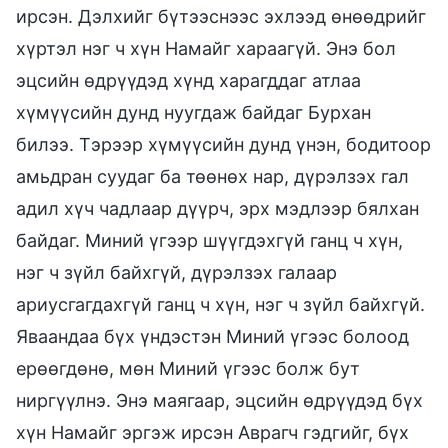
ирсэн. Дэлхийг бүтээснээс эхлээд өнөөдрийг
хүртэл нэг ч хүн Намайг хараагүй. Энэ бол
эцсийн өдрүүдэд хүнд харагддаг атлаа
хүмүүсийн дунд нуугдаж байдаг Бурхан
билээ. Тэрээр хүмүүсийн дунд үнэн, бодитоор
амьдран суудаг ба төөнөх нар, дүрэлзэх гал
адил хүч чадлаар дүүрч, эрх мэдлээр бялхан
байдаг. Миний үгээр шүүгдэхгүй ганц ч хүн,
нэг ч зүйл байхгүй, дүрэлзэх галаар
ариусгагдахгүй ганц ч хүн, нэг ч зүйл байхгүй.
Яваандаа бүх үндэстэн Миний үгээс болоод
ерөөгдөнө, мөн Миний үгээс болж бут
ниргүүлнэ. Энэ маягаар, эцсийн өдрүүдэд бүх
хүн Намайг эргэж ирсэн Аврагч гэдгийг, бүх