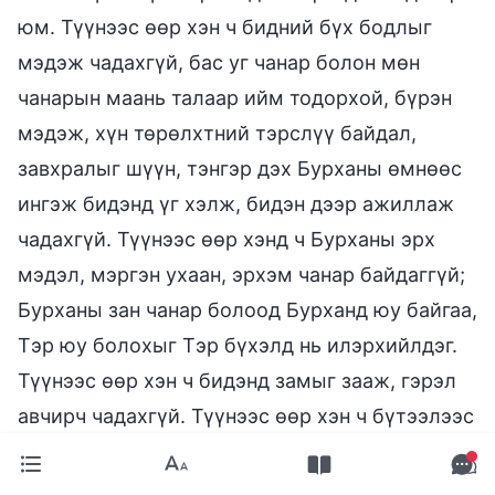
юм. Түүнээс өөр хэн ч бидний бүх бодлыг
мэдэж чадахгүй, бас уг чанар болон мөн
чанарын маань талаар ийм тодорхой, бүрэн
мэдэж, хүн төрөлхтний тэрслүү байдал,
завхралыг шүүн, тэнгэр дэх Бурханы өмнөөс
ингэж бидэнд үг хэлж, бидэн дээр ажиллаж
чадахгүй. Түүнээс өөр хэнд ч Бурханы эрх
мэдэл, мэргэн ухаан, эрхэм чанар байдаггүй;
Бурханы зан чанар болоод Бурханд юу байгаа,
Тэр юу болохыг Тэр бүхэлд нь илэрхийлдэг.
Түүнээс өөр хэн ч бидэнд замыг зааж, гэрэл
авчирч чадахгүй. Түүнээс өөр хэн ч бүтээлээс
хойш өнөөдрийг хүртэл Бурханы задлаагүй
нууцуудыг илчилж чадахгүй. Түүнээс өөр хэн