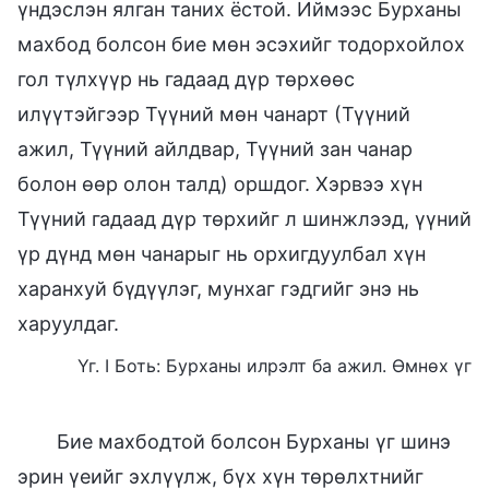
үндэслэн ялган таних ёстой. Иймээс Бурханы
махбод болсон бие мөн эсэхийг тодорхойлох
гол түлхүүр нь гадаад дүр төрхөөс
илүүтэйгээр Түүний мөн чанарт (Түүний
ажил, Түүний айлдвар, Түүний зан чанар
болон өөр олон талд) оршдог. Хэрвээ хүн
Түүний гадаад дүр төрхийг л шинжлээд, үүний
үр дүнд мөн чанарыг нь орхигдуулбал хүн
харанхуй бүдүүлэг, мунхаг гэдгийг энэ нь
харуулдаг.
Үг. I Боть: Бурханы илрэлт ба ажил. Өмнөх үг
Бие махбодтой болсон Бурханы үг шинэ
эрин үеийг эхлүүлж, бүх хүн төрөлхтнийг