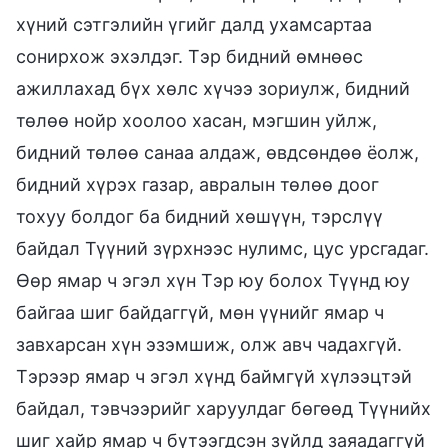
хүний сэтгэлийн үгийг далд ухамсартаа
сонирхож эхэлдэг. Тэр бидний өмнөөс
ажиллахад бүх хөлс хүчээ зориулж, бидний
төлөө нойр хоолоо хасан, мэгшин уйлж,
бидний төлөө санаа алдаж, өвдсөндөө ёолж,
бидний хүрэх газар, авралын төлөө доог
тохуу болдог ба бидний хөшүүн, тэрслүү
байдал Түүний зүрхнээс нулимс, цус урсгадаг.
Өөр ямар ч эгэл хүн Тэр юу болох Түүнд юу
байгаа шиг байдаггүй, мөн үүнийг ямар ч
завхарсан хүн эзэмшиж, олж авч чадахгүй.
Тэрээр ямар ч эгэл хүнд баймгүй хүлээцтэй
байдал, тэвчээрийг харуулдаг бөгөөд Түүнийх
шиг хайр ямар ч бүтээгдсэн зүйлд заяадаггүй