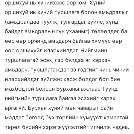
оршихуй нь хүнийхээс өөр юм. Хүний
оршихуй нь хүний туршлага болон амьдралыг
(амьдралдаа туулж, тулгардаг зүйлс, хүнд
байдаг амьдралын гүн ухааныг) төлөөлдөг ба
өөр өөр орчинд амьдарч байгаа хүмүүс өөр
өөр оршихуйг илэрхийлдэг. Нийгмийн
туршлагатай эсэх, гэр бүлдээ яг хэрхэн
амьдарч, туршлагаждаг вэ гэдгийг чинь чиний
илэрхийлдэг зүйлээс харж болдог бол бие
махбодтой болсон Бурханы ажлаас Түүнд
нийгмийн туршлага байгаа эсэхийг харах
аргагүй. Бурхан хүний мөн чанарыг сайн
мэддэг бөгөөд бүх төрлийн хүмүүст хамаатай
төрөл бүрийн хэрэгжүүлэлтийг илчилж чадна.