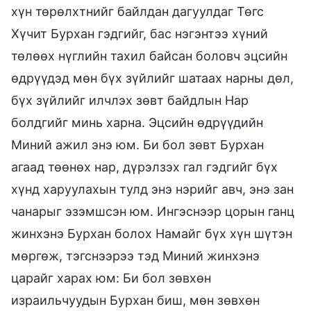
хүн төрөлхтнийг байлдан дагуулдаг Төгс
Хүчит Бурхан гэдгийг, бас нэгэнтээ хүний
төлөөх нүглийн тахил байсан боловч эцсийн
өдрүүдэд мөн бүх зүйлийг шатаах нарны дөл,
бүх зүйлийг илчлэх зөвт байдлын Нар
болдгийг минь харна. Эцсийн өдрүүдийн
Миний ажил энэ юм. Би бол зөвт Бурхан
агаад төөнөх нар, дүрэлзэх гал гэдгийг бүх
хүнд харуулахын тулд энэ нэрийг авч, энэ зан
чанарыг эзэмшсэн юм. Ингэснээр цорын ганц
жинхэнэ Бурхан болох Намайг бүх хүн шүтэн
мөргөж, тэгснээрээ тэд Миний жинхэнэ
царайг харах юм: Би бол зөвхөн
израильчуудын Бурхан биш, мөн зөвхөн