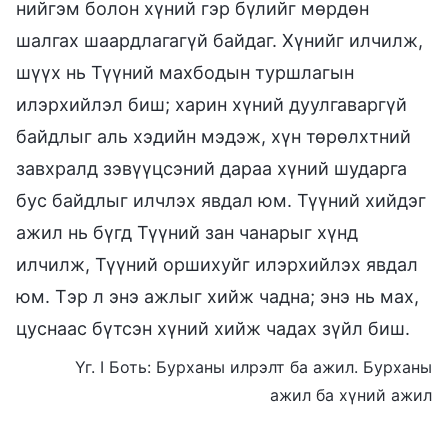
нийгэм болон хүний гэр бүлийг мөрдөн
шалгах шаардлагагүй байдаг. Хүнийг илчилж,
шүүх нь Түүний махбодын туршлагын
илэрхийлэл биш; харин хүний дуулгаваргүй
байдлыг аль хэдийн мэдэж, хүн төрөлхтний
завхралд зэвүүцсэний дараа хүний шударга
бус байдлыг илчлэх явдал юм. Түүний хийдэг
ажил нь бүгд Түүний зан чанарыг хүнд
илчилж, Түүний оршихуйг илэрхийлэх явдал
юм. Тэр л энэ ажлыг хийж чадна; энэ нь мах,
цуснаас бүтсэн хүний хийж чадах зүйл биш.
Үг. I Боть: Бурханы илрэлт ба ажил. Бурханы
ажил ба хүний ажил