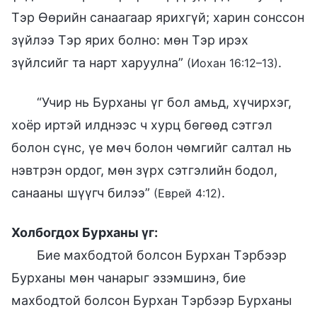
Тэр Өөрийн санаагаар ярихгүй; харин сонссон
зүйлээ Тэр ярих болно: мөн Тэр ирэх
зүйлсийг та нарт харуулна”
.
(Иохан 16:12–13)
“Учир нь Бурханы үг бол амьд, хүчирхэг,
хоёр иртэй илднээс ч хурц бөгөөд сэтгэл
болон сүнс, үе мөч болон чөмгийг салтал нь
нэвтрэн ордог, мөн зүрх сэтгэлийн бодол,
санааны шүүгч билээ”
.
(Еврей 4:12)
Холбогдох Бурханы үг:
Бие махбодтой болсон Бурхан Тэрбээр
Бурханы мөн чанарыг эзэмшинэ, бие
махбодтой болсон Бурхан Тэрбээр Бурханы