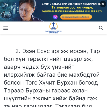
2. Эзэн Есүс эргэж ирсэн, Тэр бол хүн төрөлхтнийг цэвэрлэж, аварч чадах бүх үнэнийг илэрхийлж байгаа бие махбодтой болсон Төгс Хүчит Бурхан бөгөөд Тэрээр Бурханы гэрээс эхлэн шүүлтийн ажлыг хийж байна гэж та нар гэрчилдэг. Тэгэхээр бид Бурханы дуу хоолойг хэрхэн таних ёстой вэ, Төгс Хүчит Бурхан бол эргэж ирсэн Эзэн Есүс гэдэгт бид яаж итгэлтэй байх вэ?
2. Эзэн Есүс эргэж ирсэн, Тэр
бол хүн төрөлхтнийг цэвэрлэж,
аварч чадах бүх үнэнийг
илэрхийлж байгаа бие махбодтой
болсон Төгс Хүчит Бурхан бөгөөд
Тэрээр Бурханы гэрээс эхлэн
шүүлтийн ажлыг хийж байна гэж
та нар гэрчилдэг. Тэгэхээр бид