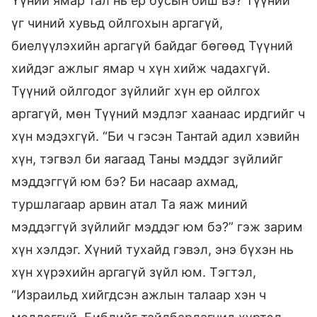
Үүний ямар тал нь ер бусын биш вэ? Түүний
үг чиний хувьд ойлгохын аргагүй,
биелүүлэхийн аргагүй байдаг бөгөөд Түүний
хийдэг ажлыг ямар ч хүн хийж чадахгүй.
Түүний ойлгодог зүйлийг хүн ер ойлгох
аргагүй, мөн Түүний мэдлэг хаанаас ирдгийг ч
хүн мэдэхгүй. “Би ч гэсэн Тантай адил хэвийн
хүн, тэгвэл би яагаад Таны мэддэг зүйлийг
мэддэггүй юм бэ? Би насаар ахмад,
туршлагаар арвин атал Та яаж миний
мэддэггүй зүйлийг мэддэг юм бэ?” гэж зарим
хүн хэлдэг. Хүний тухайд гэвэл, энэ бүхэн нь
хүн хүрэхийн аргагүй зүйл юм. Тэгтэл,
“Израильд хийгдсэн ажлын талаар хэн ч