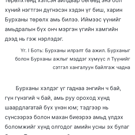
төрөлхтөнд хэлсэн айлдвар бөгөөд энэ бол
хүний нэгтгэн дүгнэсэн хэдэн үг биш, харин
Бурханы төрөлх амь билээ. Иймээс үүнийг
амьдралын бүх онч мэргэн үгийн хамгийн
дээд нь гэж нэрлэдэг.
Үг. I Боть: Бурханы илрэлт ба ажил. Бурханыг
болон Бурханы ажлыг мэддэг хүмүүс л Түүнийг
сэтгэл хангалуун байлгаж чадна
Бурханы хэлдэг үг гаднаа энгийн ч бай,
гүн гүнзгий ч бай, амь руу ороход хүнд
шаардлагатай бүх үнэн юм; тэдгээр нь
сүнсээрээ болон махан биеэрээ амьд үлдэх
боломжийг хүнд олгодог амийн усны эх булаг