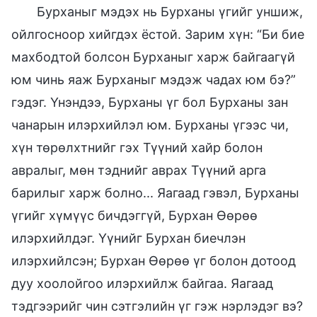
Бурханыг мэдэх нь Бурханы үгийг уншиж,
ойлгосноор хийгдэх ёстой. Зарим хүн: “Би бие
махбодтой болсон Бурханыг харж байгаагүй
юм чинь яаж Бурханыг мэдэж чадах юм бэ?”
гэдэг. Үнэндээ, Бурханы үг бол Бурханы зан
чанарын илэрхийлэл юм. Бурханы үгээс чи,
хүн төрөлхтнийг гэх Түүний хайр болон
авралыг, мөн тэднийг аврах Түүний арга
барилыг харж болно... Яагаад гэвэл, Бурханы
үгийг хүмүүс бичдэггүй, Бурхан Өөрөө
илэрхийлдэг. Үүнийг Бурхан биечлэн
илэрхийлсэн; Бурхан Өөрөө үг болон дотоод
дуу хоолойгоо илэрхийлж байгаа. Яагаад
тэдгээрийг чин сэтгэлийн үг гэж нэрлэдэг вэ?