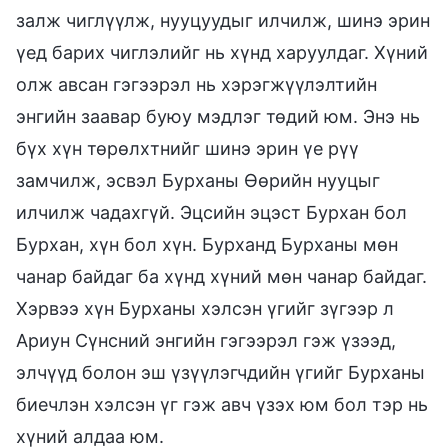
залж чиглүүлж, нууцуудыг илчилж, шинэ эрин
үед барих чиглэлийг нь хүнд харуулдаг. Хүний
олж авсан гэгээрэл нь хэрэгжүүлэлтийн
энгийн заавар буюу мэдлэг төдий юм. Энэ нь
бүх хүн төрөлхтнийг шинэ эрин үе рүү
замчилж, эсвэл Бурханы Өөрийн нууцыг
илчилж чадахгүй. Эцсийн эцэст Бурхан бол
Бурхан, хүн бол хүн. Бурханд Бурханы мөн
чанар байдаг ба хүнд хүний мөн чанар байдаг.
Хэрвээ хүн Бурханы хэлсэн үгийг зүгээр л
Ариун Сүнсний энгийн гэгээрэл гэж үзээд,
элчүүд болон эш үзүүлэгчдийн үгийг Бурханы
биечлэн хэлсэн үг гэж авч үзэх юм бол тэр нь
хүний алдаа юм.