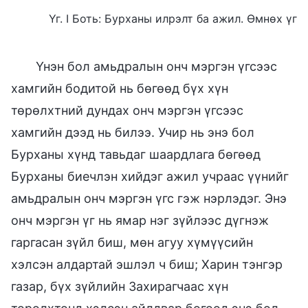
Үг. I Боть: Бурханы илрэлт ба ажил. Өмнөх үг
Үнэн бол амьдралын онч мэргэн үгсээс
хамгийн бодитой нь бөгөөд бүх хүн
төрөлхтний дундах онч мэргэн үгсээс
хамгийн дээд нь билээ. Учир нь энэ бол
Бурханы хүнд тавьдаг шаардлага бөгөөд
Бурханы биечлэн хийдэг ажил учраас үүнийг
амьдралын онч мэргэн үгс гэж нэрлэдэг. Энэ
онч мэргэн үг нь ямар нэг зүйлээс дүгнэж
гаргасан зүйл биш, мөн агуу хүмүүсийн
хэлсэн алдартай эшлэл ч биш; Харин тэнгэр
газар, бүх зүйлийн Захирагчаас хүн