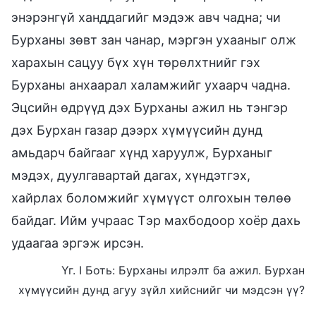
энэрэнгүй ханддагийг мэдэж авч чадна; чи
Бурханы зөвт зан чанар, мэргэн ухааныг олж
харахын сацуу бүх хүн төрөлхтнийг гэх
Бурханы анхаарал халамжийг ухаарч чадна.
Эцсийн өдрүүд дэх Бурханы ажил нь тэнгэр
дэх Бурхан газар дээрх хүмүүсийн дунд
амьдарч байгааг хүнд харуулж, Бурханыг
мэдэх, дуулгавартай дагах, хүндэтгэх,
хайрлах боломжийг хүмүүст олгохын төлөө
байдаг. Ийм учраас Тэр махбодоор хоёр дахь
удаагаа эргэж ирсэн.
Үг. I Боть: Бурханы илрэлт ба ажил. Бурхан
хүмүүсийн дунд агуу зүйл хийснийг чи мэдсэн үү?