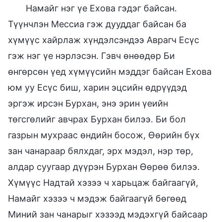
Намайг нэг үе Ехова гэдэг байсан.
Түүнчлэн Мессиа гэж дууддаг байсан ба
хүмүүс хайрлаж хүндэлсэндээ Аврагч Есүс
гэж нэг үе нэрлэсэн. Гэвч өнөөдөр Би
өнгөрсөн үед хүмүүсийн мэддэг байсан Ехова
юм уу Есүс биш, харин эцсийн өдрүүдэд
эргэж ирсэн Бурхан, энэ эрин үеийн
төгсгөлийг авчрах Бурхан билээ. Би бол
газрын мухраас өндийн босож, Өөрийн бүх
зан чанараар бялхдаг, эрх мэдэл, нэр төр,
алдар суугаар дүүрэн Бурхан Өөрөө билээ.
Хүмүүс Надтай хэзээ ч харьцаж байгаагүй,
Намайг хэзээ ч мэдэж байгаагүй бөгөөд
Миний зан чанарыг хэзээд мэдэхгүй байсаар