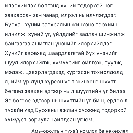
илэрхийлэх болгонд хүний тодорхой нэг
завхарсан зан чанар, илрэл нь илчлэгддэг.
Бурхан хүний завхралын жинхэнэ төрхийн
илчилж, хүний үг, үйлдлийг задлан шинжилж
байгаагаа ашиглан үнэнийг илэрхийлдэг.
Хүнийг аврахад шаардлагатай бүх үнэнийг
шууд илэрхийлж, хүмүүсийг ойлгож, туулж,
мэдэж, цэвэрлэгдэхэд хүргэсэн тохиолдолд
л, ийм үр дүнд хүрсэн үг л жинхэнэ шүүлт
бөгөөд зөвхөн эдгээр нь л шүүлтийн үг билээ.
Эс бөгөөс эдгээр нь шүүлтийн үг биш, ердөө л
тухайн үед Бурханы ажлын хүрээнд тодорхой
хүмүүст зориулан айлдсан үг юм.
Амь-оролтын тухай номлол ба нөхөрлөл