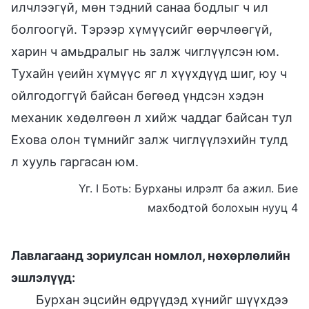
илчлээгүй, мөн тэдний санаа бодлыг ч ил
болгоогүй. Тэрээр хүмүүсийг өөрчлөөгүй,
харин ч амьдралыг нь залж чиглүүлсэн юм.
Тухайн үеийн хүмүүс яг л хүүхдүүд шиг, юу ч
ойлгодоггүй байсан бөгөөд үндсэн хэдэн
механик хөдөлгөөн л хийж чаддаг байсан тул
Ехова олон түмнийг залж чиглүүлэхийн тулд
л хууль гаргасан юм.
Үг. I Боть: Бурханы илрэлт ба ажил. Бие
махбодтой болохын нууц 4
Лавлагаанд зориулсан номлол, нөхөрлөлийн
эшлэлүүд:
Бурхан эцсийн өдрүүдэд хүнийг шүүхдээ