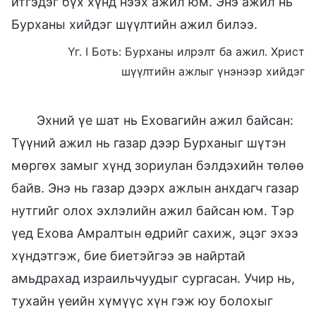
итгэдэг бүх хүнд нээх ажил юм. Энэ ажил нь
Бурханы хийдэг шүүлтийн ажил билээ.
Үг. I Боть: Бурханы илрэлт ба ажил. Христ
шүүлтийн ажлыг үнэнээр хийдэг
Эхний үе шат нь Еховагийн ажил байсан:
Түүний ажил нь газар дээр Бурханыг шүтэн
мөргөх замыг хүнд зориулан бэлдэхийн төлөө
байв. Энэ нь газар дээрх ажлын анхдагч газар
нутгийг олох эхлэлийн ажил байсан юм. Тэр
үед Ехова Амралтын өдрийг сахиж, эцэг эхээ
хүндэтгэж, бие биетэйгээ эв найртай
амьдрахад израильчуудыг сургасан. Учир нь,
тухайн үеийн хүмүүс хүн гэж юу болохыг