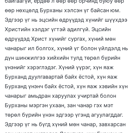
байгаагүй, ердөө л өөр өөр орчинд буюу өөр
өөр нөхцөлд Бурханы хэлсэн үг байсан юм.
Эдгээр үг нь эцсийн өдрүүдэд хүнийг шүүхдээ
Христийн хэлдэг үгтэй адилгүй. Эцсийн
өдрүүдэд Христ хүнийг сургах, хүний мөн
чанарыг ил болгох, хүний үг болон үйлдэлд нь
дүн шинжилгээ хийхийн тулд төрөл бүрийн
үнэнийг хэрэглэдэг. Хүний үүрэг, хүн яаж
Бурханд дуулгавартай байх ёстой, хүн яаж
Бурханд үнэнч байх ёстой, хүн яаж хэвийн хүн
чанарыг амьдран харуулах учиртай болон
Бурханы мэргэн ухаан, зан чанар гэх мэт
төрөл бүрийн үнэн эдгээр үгэнд агуулагддаг.
Эдгээр үг нь бүгд хүний мөн чанар, завхарсан