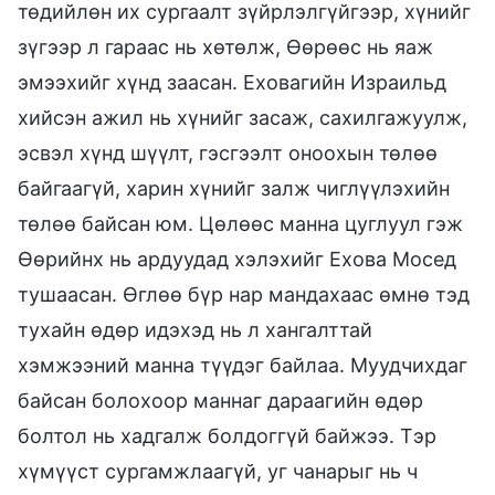
төдийлөн их сургаалт зүйрлэлгүйгээр, хүнийг
зүгээр л гараас нь хөтөлж, Өөрөөс нь яаж
эмээхийг хүнд заасан. Еховагийн Израильд
хийсэн ажил нь хүнийг засаж, сахилгажуулж,
эсвэл хүнд шүүлт, гэсгээлт оноохын төлөө
байгаагүй, харин хүнийг залж чиглүүлэхийн
төлөө байсан юм. Цөлөөс манна цуглуул гэж
Өөрийнх нь ардуудад хэлэхийг Ехова Мосед
тушаасан. Өглөө бүр нар мандахаас өмнө тэд
тухайн өдөр идэхэд нь л хангалттай
хэмжээний манна түүдэг байлаа. Муудчихдаг
байсан болохоор маннаг дараагийн өдөр
болтол нь хадгалж болдоггүй байжээ. Тэр
хүмүүст сургамжлаагүй, уг чанарыг нь ч