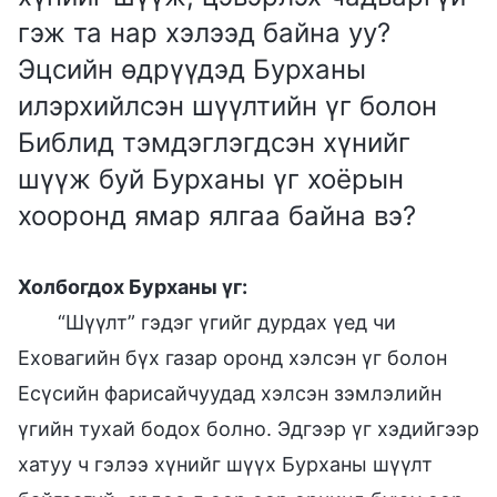
гэж та нар хэлээд байна уу?
Эцсийн өдрүүдэд Бурханы
илэрхийлсэн шүүлтийн үг болон
Библид тэмдэглэгдсэн хүнийг
шүүж буй Бурханы үг хоёрын
хооронд ямар ялгаа байна вэ?
Холбогдох Бурханы үг:
“Шүүлт” гэдэг үгийг дурдах үед чи
Еховагийн бүх газар оронд хэлсэн үг болон
Есүсийн фарисайчуудад хэлсэн зэмлэлийн
үгийн тухай бодох болно. Эдгээр үг хэдийгээр
хатуу ч гэлээ хүнийг шүүх Бурханы шүүлт