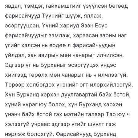
явдал, тэмдэг, гайхамшгийг үзүүлсэн бөгөөд
фарисайчууд Түүнийг шүүж, яллаж,
эсэргүүцсэн. Үүний хариуд Эзэн Есүс
фарисайчуудыг зэмлэж, хараасан зарим нэг
үгийг хэлсэн нь ердөө л фарисайчуудын
үйлдэл, зан авирын мөн чанарыг илчилсэн.
Эдгээр үг нь Бурханыг эсэргүүцэх үндэс
хийгээд төрөлх мөн чанарыг нь ч илчлээгүй.
Тэрээр холбогдох үнэнийг огт илэрхийлээгүй.
Хүн Бурханд хэрхэн дуулгавартай байх ёстой,
хүний үүрэг юу болох, хүн Бурханд хэрхэн
үнэнч байх ёстой гэх мэтийн талаар Тэр юу ч
хэлээгүй учраас эдгээр үгийг шүүлт гэж
нэрлэж болохгүй. Фарисайчууд Бурханд