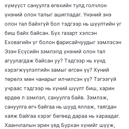
хүмүүст сануулга өгөхийн тулд голчлон
үнэний олон талыг ашигладаг. Үнэний энэ
олон тал байхгүй бол тэдгээр нь шүүлтийн үг
биш байх байсан. Бүх газарт хэлсэн
Еховагийн үг болон фарисайчуудыг зэмлэсэн
Эзэн Есүсийн зэмлэлд үнэний олон тал
агуулагдаж байсан уу? Тэдгээр нь хүнд
хэрэгжүүлэлтийн замыг өгсөн үү? Хүний
төрөлх мөн чанарыг илчилсэн үү? Тэгээгүй
учраас тэдгээр нь хүний шүүлт биш, харин
ердөө л зэмлэл, сануулга байв. Зэмлэж,
сануулга өгч байгаа нь шууд яллаж, таягдан
хаяж байгаа хэрэг бөгөөд дараа нь хараадаг.
Хаанчлалын эрин үед Бурхан хүнийг шүүж,