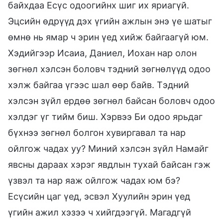
байхдаа Есүс одоогийнх шиг их яриагүй.
Эцсийн өдрүүд дэх үгийн ажлын энэ үе шатыг
өмнө нь ямар ч эрин үед хийж байгаагүй юм.
Хэдийгээр Исаиа, Даниел, Иохан нар олон
зөгнөл хэлсэн боловч тэдний зөгнөлүүд одоо
хэлж байгаа үгээс шал өөр байв. Тэдний
хэлсэн зүйл ердөө зөгнөл байсан боловч одоо
хэлдэг үг тийм биш. Хэрвээ Би одоо ярьдаг
бүхнээ зөгнөл болгон хувиргавал та нар
ойлгож чадах уу? Миний хэлсэн зүйл Намайг
явсны дараах хэрэг явдлын тухай байсан гэж
үзвэл та нар яаж ойлгож чадах юм бэ?
Есүсийн цаг үед, эсвэл Хуулийн эрин үед
үгийн ажил хэзээ ч хийгдээгүй. Магадгүй