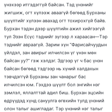
үнэхээр итгэдэггүй байсан. Тэд үнэнийг
жигшиж, огт хүлээж аваагүй бөгөөд Бурханы
шүүлтийг хүлээн авахад огт тохирохгүй байв.
Бурхан тэдэн дээр шүүлтийн ажил хийгээгүй
тул Эзэн Есүс тэднийг зүгээр л хараасан—Тэр
тэднийг авраагүй. Зарим хүн “Фарисайчуудын
үйлдэл, зан авирыг илчилсэн үг үнэн мөн
байсан уу?” гэж хэлдэг. Эдгээр үг ч бас үнэн
байсан бөгөөд тэдгээр нь хүний халдахын
тэвчдэггүй Бурханы зан чанарыг бас
илчилсэн юм. Гэхдээ шүүлт бол энгийн нэг
зэмлэл, яллалттай адил биш. Бурхан эцсийн
өдрүүдэд хүнд сануулга өгөхийн тулд үнэний
олон талыг ашигладаг. Тэр үнэний нэг талыг