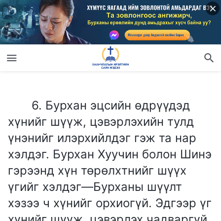
6. Бурхан эцсийн өдрүүдэд хүнийг шүүж, цэвэрлэхийн тулд үнэнийг илэрхийлдэг гэж та нар хэлдэг. Бурхан Хуучин болон Шинэ гэрээнд хүн төрөлхтнийг шүүх үгийг хэлдэг—Бурханы шүүлт хэзээ ч хүнийг орхиогүй. Эдгээр үг хүнийг шүүж, цэвэрлэх чадваргүй гэж та нар хэлээд байна уу? Эцсийн өдрүүдэд Бурханы илэрхийлсэн шүүлтийн үг болон Библид тэмдэглэгдсэн хүнийг шүүж буй Бурханы үг хоёрын хооронд ямар ялгаа байна вэ?
6. Бурхан эцсийн өдрүүдэд
хүнийг шүүж, цэвэрлэхийн тулд
үнэнийг илэрхийлдэг гэж та нар
хэлдэг. Бурхан Хуучин болон Шинэ
гэрээнд хүн төрөлхтнийг шүүх
үгийг хэлдэг—Бурханы шүүлт
хэзээ ч хүнийг орхиогүй. Эдгээр үг
хүнийг шүүж, цэвэрлэх чадваргүй