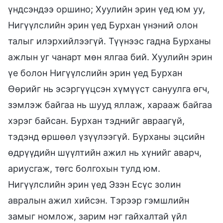
үндсэндээ оршино; Хуулийн эрин үед юм уу,
Нигүүлслийн эрин үед Бурхан үнэний олон
талыг илэрхийлээгүй. Түүнээс гадна Бурханы
ажлын уг чанарт мөн ялгаа бий. Хуулийн эрин
үе болон Нигүүлслийн эрин үед Бурхан
Өөрийг нь эсэргүүцсэн хүмүүст сануулга өгч,
зэмлэж байгаа нь шууд яллаж, харааж байгаа
хэрэг байсан. Бурхан тэднийг авраагүй,
тэдэнд өршөөл үзүүлээгүй. Бурханы эцсийн
өдрүүдийн шүүлтийн ажил нь хүнийг аварч,
ариусгаж, төгс болгохын тулд юм.
Нигүүлслийн эрин үед Эзэн Есүс золин
авралын ажил хийсэн. Тэрээр гэмшлийн
замыг номлож, зарим нэг гайхалтай үйл