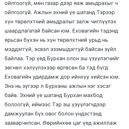
ойлгоогүй, мөн газар дээр яаж амьдрахыг ч
ойлгоогүй. Ажлын эхний үе шатанд Тэрээр
хүн төрөлхтний амьдралыг залж чиглүүлэх
шаардлагатай байсан юм. Еховагийн тэдэнд
ярьсан бүхэн нь хүн төрөлхтний урьд нь
мэддэггүй, эсвэл эзэмшдэггүй байсан зүйл
байлаа. Тэр үед Бурхан олон эш үзүүлэгчийг
зөгнөл хэлүүлэхээр өргөсөн ба тэд бүгд
Еховагийн удирдамж дор ийнхүү хийсэн юм.
Энэ нь зүгээр л Бурханы ажлын нэг хэсэг
байв. Эхний үе шатанд Бурхан махбод
болоогүй, иймээс Тэр эш үзүүлэгчдээр
дамжуулан бүх овог болон үндэстэнд
зааварчилсан. Өөрийнхөө цаг үед ажиллаж