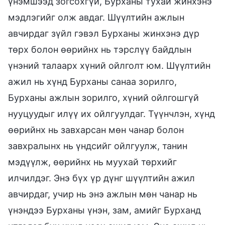
үнэмшээд зогсохгүй, Бурханы тухай жинхэнэ
мэдлэгийг олж авдаг. Шүүлтийн ажлын
авчирдаг зүйл гэвэл Бурханы жинхэнэ дүр
төрх болон өөрийнх нь тэрслүү байдлын
үнэний талаарх хүний ойлголт юм. Шүүлтийн
ажил нь хүнд Бурханы санаа зорилго,
Бурханы ажлын зорилго, хүний ойлгошгүй
нууцуудыг илүү их ойлгуулдаг. Түүнчлэн, хүнд
өөрийнх нь завхарсан мөн чанар болон
завхралынх нь үндсийг ойлгуулж, танин
мэдүүлж, өөрийнх нь муухай төрхийг
илчилдэг. Энэ бүх үр дүнг шүүлтийн ажил
авчирдаг, учир нь энэ ажлын мөн чанар нь
үнэндээ Бурханы үнэн, зам, амийг Бурханд