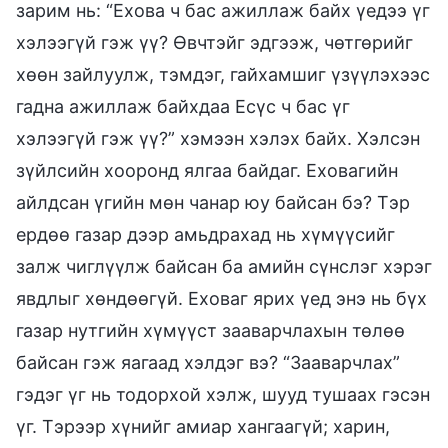
зарим нь: “Ехова ч бас ажиллаж байх үедээ үг
хэлээгүй гэж үү? Өвчтэйг эдгээж, чөтгөрийг
хөөн зайлуулж, тэмдэг, гайхамшиг үзүүлэхээс
гадна ажиллаж байхдаа Есүс ч бас үг
хэлээгүй гэж үү?” хэмээн хэлэх байх. Хэлсэн
зүйлсийн хооронд ялгаа байдаг. Еховагийн
айлдсан үгийн мөн чанар юу байсан бэ? Тэр
ердөө газар дээр амьдрахад нь хүмүүсийг
залж чиглүүлж байсан ба амийн сүнслэг хэрэг
явдлыг хөндөөгүй. Еховаг ярих үед энэ нь бүх
газар нутгийн хүмүүст зааварчлахын төлөө
байсан гэж яагаад хэлдэг вэ? “Зааварчлах”
гэдэг үг нь тодорхой хэлж, шууд тушаах гэсэн
үг. Тэрээр хүнийг амиар хангаагүй; харин,