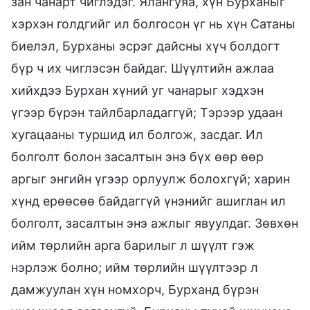
зан чанарт чиглэдэг. Ялангуяа, хүн Бурханыг
хэрхэн голдгийг ил болгосон үг нь хүн Сатаны
биелэл, Бурханы эсрэг дайсны хүч болдогт
бүр ч их чиглэсэн байдаг. Шүүлтийн ажлаа
хийхдээ Бурхан хүний уг чанарыг хэдхэн
үгээр бүрэн тайлбарладаггүй; Тэрээр удаан
хугацааны туршид ил болгож, засдаг. Ил
болголт болон засалтын энэ бүх өөр өөр
аргыг энгийн үгээр орлуулж болохгүй; харин
хүнд ерөөсөө байдаггүй үнэнийг ашиглан ил
болголт, засалтын энэ ажлыг явуулдаг. Зөвхөн
ийм төрлийн арга барилыг л шүүлт гэж
нэрлэж болно; ийм төрлийн шүүлтээр л
дамжуулан хүн номхорч, Бурханд бүрэн