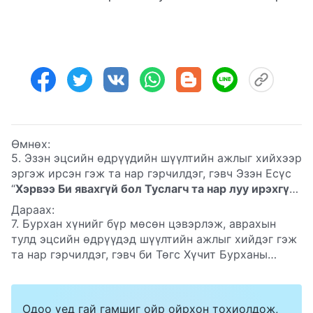
Өмнөх:
5. Эзэн эцсийн өдрүүдийн шүүлтийн ажлыг хийхээр
эргэж ирсэн гэж та нар гэрчилдэг, гэвч Эзэн Есүс
“
Хэрвээ Би явахгүй бол Туслагч та нар луу ирэхгүй;
харин Би явбал Түүнийг та нар луу илгээнэ. Ирэх
Дараах:
үедээ Тэр нүгэл, зөв шударга байдал болон
7. Бурхан хүнийг бүр мөсөн цэвэрлэж, аврахын
шүүлтийн талаар дэлхийг зэмлэнэ
”
(Иохан 16:7–8)
тулд эцсийн өдрүүдэд шүүлтийн ажлыг хийдэг гэж
гэж хэлсэн. Эзэн Есүс амилж, дээш гарсны дараа
та нар гэрчилдэг, гэвч би Төгс Хүчит Бурханы
Ариун Сүнс Пентэкостын үеэр хүн дээр
илэрхийлсэн үгийг уншсан бөгөөд тэдгээрийн
ажиллахаар ирж, хүнийг нүгэл, зөвт байдал,
зарим нь нэлээд хатуу үг байдаг—хүнийг яллаж,
шүүлтийн талаар зэмлэсэн гэж бид итгэдэг.
хараадаг. Энэ чинь хүний шийтгэл биш гэж үү?
Одоо үед гай гамшиг ойр ойрхон тохиолдож,
Тэгэхээр бид нүглээ улайж, Эзэнд гэмшиж л байгаа