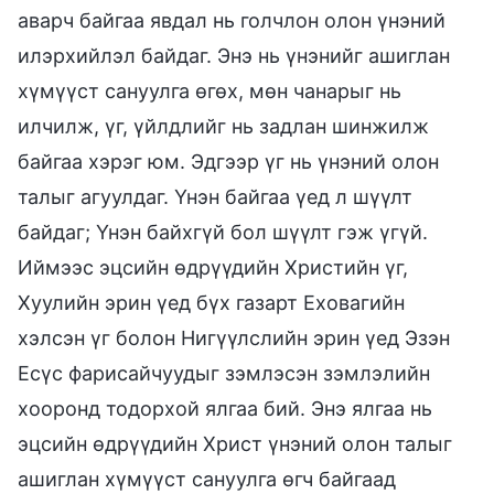
аварч байгаа явдал нь голчлон олон үнэний
илэрхийлэл байдаг. Энэ нь үнэнийг ашиглан
хүмүүст сануулга өгөх, мөн чанарыг нь
илчилж, үг, үйлдлийг нь задлан шинжилж
байгаа хэрэг юм. Эдгээр үг нь үнэний олон
талыг агуулдаг. Үнэн байгаа үед л шүүлт
байдаг; Үнэн байхгүй бол шүүлт гэж үгүй.
Иймээс эцсийн өдрүүдийн Христийн үг,
Хуулийн эрин үед бүх газарт Еховагийн
хэлсэн үг болон Нигүүлслийн эрин үед Эзэн
Есүс фарисайчуудыг зэмлэсэн зэмлэлийн
хооронд тодорхой ялгаа бий. Энэ ялгаа нь
эцсийн өдрүүдийн Христ үнэний олон талыг
ашиглан хүмүүст сануулга өгч байгаад