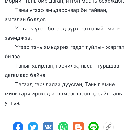
мөрийг тань ойр даган, итгэл маань бэхэждэг.
Таны үгээр амьдарснаар би тайван,
амгалан болдог.
Үг тань үнэн бөгөөд зүрх сэтгэлийг минь
эзэмджээ.
Үгээр тань амьдарна гэдэг туйлын жаргал
билээ.
Таныг хайрлан, гэрчилж, насан туршдаа
дагамаар байна.
Тэгээд гэрчлэлээ дуусган, Таныг өмнө
минь гарч ирэхэд инээмсэглэсэн царайг тань
угтъя.