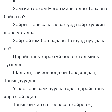
III
Хамгийн эрхэм Нэгэн минь, одоо Та хаана
байна вэ?
Хайрыг тань санагалзах үед нойр хулжин,
шөнө уртадна.
Хайртай юм бол надаас Та юунд нуугдана
вэ?
Царайг тань харахгүй бол сэтгэл минь
түгшдэг.
Шалгалт, гай зовлонд би Танд хандан,
Таныг дууддаг.
Үгээр тань замчлуулна гэдэг царайг тань
харахтай адил.
Таныг би чин сэтгэлээсээ хайрлаж,