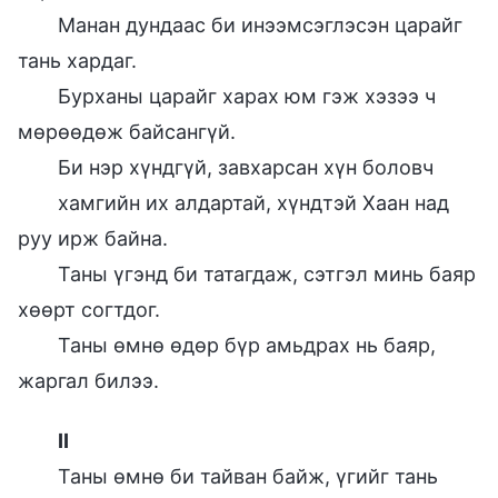
Манан дундаас би инээмсэглэсэн царайг
тань хардаг.
Бурханы царайг харах юм гэж хэзээ ч
мөрөөдөж байсангүй.
Би нэр хүндгүй, завхарсан хүн боловч
хамгийн их алдартай, хүндтэй Хаан над
руу ирж байна.
Таны үгэнд би татагдаж, сэтгэл минь баяр
хөөрт согтдог.
Таны өмнө өдөр бүр амьдрах нь баяр,
жаргал билээ.
II
Таны өмнө би тайван байж, үгийг тань