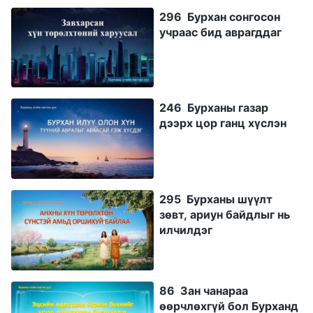
296 Бурхан сонгосон
учраас бид аврагддаг
246 Бурханы газар
дээрх цор ганц хүслэн
295 Бурханы шүүлт
зөвт, ариун байдлыг нь
илчилдэг
86 Зан чанараа
өөрчлөхгүй бол Бурханд