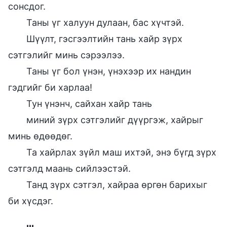
сонсдог.
Таны үг халуун дулаан, бас хүчтэй.
Шүүлт, гэсгээлтийн тань хайр зүрх
сэтгэлийг минь сэрээлээ.
Таны үг бол үнэн, үнэхээр их нандин
гэдгийг би харлаа!
Тун үнэнч, сайхан хайр тань
миний зүрх сэтгэлийг дүүргэж, хайрыг
минь өдөөдөг.
Та хайрлах зүйл маш ихтэй, энэ бүгд зүрх
сэтгэлд маань сийлээстэй.
Танд зүрх сэтгэл, хайраа өргөн барихыг
би хүсдэг.