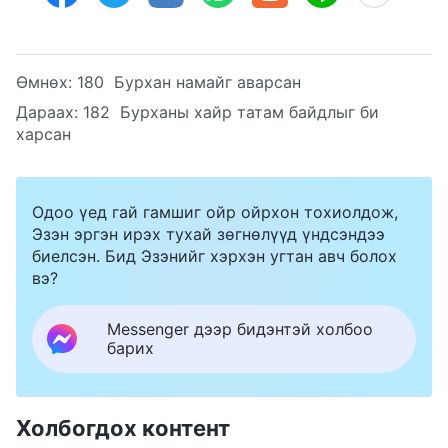
Өмнөх:
180 Бурхан намайг аварсан
Дараах:
182 Бурханы хайр татам байдлыг би
харсан
Одоо үед гай гамшиг ойр ойрхон тохиолдож,
Эзэн эргэн ирэх тухай зөгнөлүүд үндсэндээ
биелсэн. Бид Эзэнийг хэрхэн угтан авч болох
вэ?
Messenger дээр бидэнтэй холбоо
барих
Холбогдох контент