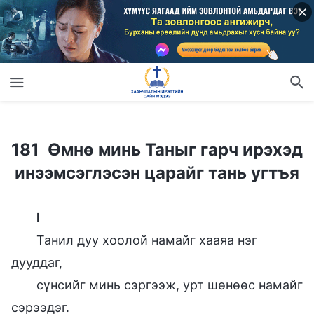
181 Өмнө минь Таныг гарч ирэхэд инээмсэглэсэн царайг тань угтъя
181 Өмнө минь Таныг гарч ирэхэд
инээмсэглэсэн царайг тань угтъя
I
Танил дуу хоолой намайг хааяа нэг
дууддаг,
сүнсийг минь сэргээж, урт шөнөөс намайг
сэрээдэг.