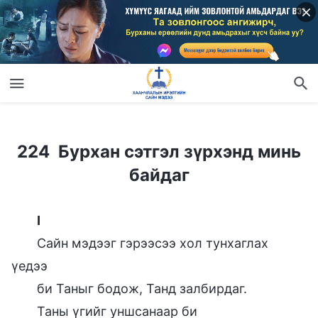
224 Бурхан сэтгэл зүрхэнд минь байдаг
224 Бурхан сэтгэл зүрхэнд минь
байдаг
Ⅰ
Сайн мэдээг гэрээсээ хол тунхаглах
үедээ
би Таныг бодож, Танд залбирдаг.
Таны үгийг уншсанаар би