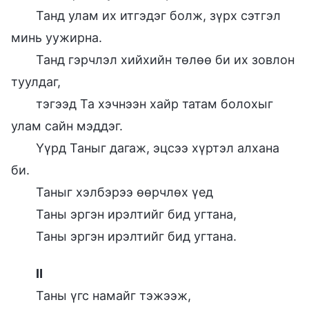
Танд улам их итгэдэг болж, зүрх сэтгэл
минь уужирна.
Танд гэрчлэл хийхийн төлөө би их зовлон
туулдаг,
тэгээд Та хэчнээн хайр татам болохыг
улам сайн мэддэг.
Үүрд Таныг дагаж, эцсээ хүртэл алхана
би.
Таныг хэлбэрээ өөрчлөх үед
Таны эргэн ирэлтийг бид угтана,
Таны эргэн ирэлтийг бид угтана.
Ⅱ
Таны үгс намайг тэжээж,