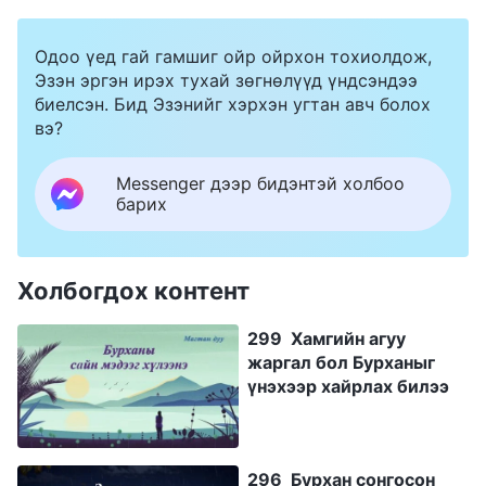
Одоо үед гай гамшиг ойр ойрхон тохиолдож,
Эзэн эргэн ирэх тухай зөгнөлүүд үндсэндээ
биелсэн. Бид Эзэнийг хэрхэн угтан авч болох
вэ?
Messenger дээр бидэнтэй холбоо
барих
Холбогдох контент
299 Хамгийн агуу
жаргал бол Бурханыг
үнэхээр хайрлах билээ
296 Бурхан сонгосон