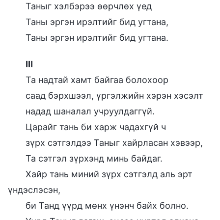
Таныг хэлбэрээ өөрчлөх үед
Таны эргэн ирэлтийг бид угтана,
Таны эргэн ирэлтийг бид угтана.
Ⅲ
Та надтай хамт байгаа болохоор
саад бэрхшээл, үргэлжийн хэрэн хэсэлт
надад шаналал учруулдаггүй.
Царайг тань би харж чадахгүй ч
зүрх сэтгэлдээ Таныг хайрласан хэвээр,
Та сэтгэл зүрхэнд минь байдаг.
Хайр тань миний зүрх сэтгэлд аль эрт
үндэслэсэн,
би Танд үүрд мөнх үнэнч байх болно.