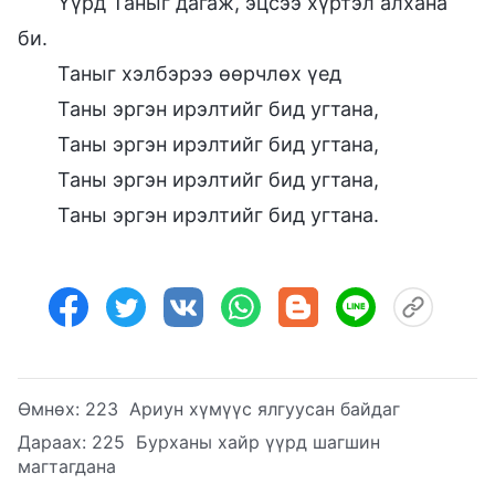
Үүрд Таныг дагаж, эцсээ хүртэл алхана
би.
Таныг хэлбэрээ өөрчлөх үед
Таны эргэн ирэлтийг бид угтана,
Таны эргэн ирэлтийг бид угтана,
Таны эргэн ирэлтийг бид угтана,
Таны эргэн ирэлтийг бид угтана.
Өмнөх:
223 Ариун хүмүүс ялгуусан байдаг
Дараах:
225 Бурханы хайр үүрд шагшин
магтагдана