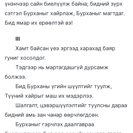
үнэнчээр сайн биелүүлж байна; бидний зүрх
сэтгэл Бурханыг хайрлаж, Бурханыг магтдаг.
Бид ямар их ерөөлтэй вэ!
III
Хамт байсан үеэ эргээд харахад баяр
гуниг хосолдог.
Тэдгээр нь мартагдашгүй дурсамж
болжээ.
Бид Бурханы үгийн шүүлтийг туулж,
Түүний хайрыг маш их мэдэрлээ.
Шалгалт, цэвэршүүлэлтийг туулсны дараа
бидний амь зан чанар өөрчлөгдсөн.
Бурханыг гэрчлэх даалгавраа