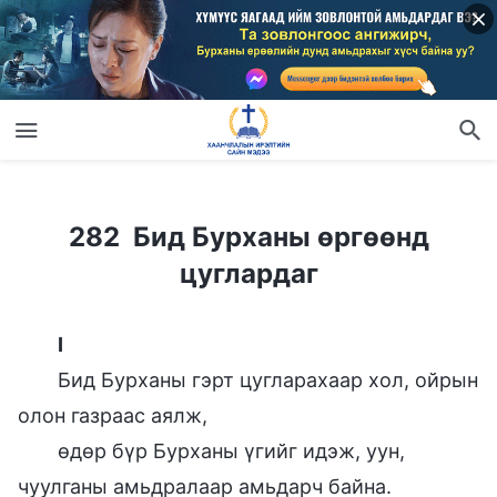
282 Бид Бурханы өргөөнд цуглардаг
282 Бид Бурханы өргөөнд
цуглардаг
I
Бид Бурханы гэрт цугларахаар хол, ойрын
олон газраас аялж,
өдөр бүр Бурханы үгийг идэж, уун,
чуулганы амьдралаар амьдарч байна.