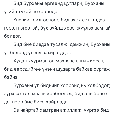
Бид Бурханы өргөөнд цугларч, Бурханы
үгийн тухай нөхөрлөдөг.
Үнэнийг ойлгосноор бид зүрх сэтгэлдээ
гэрэл гэгээтэй, бүх зүйлд хэрэгжүүлэх замтай
болдог.
Бид бие биедээ тусалж, дэмжин, Бурханы
үг болоод үнэнд захирагддаг.
Худал хуурмаг, ов мэхнээс ангижирсан,
бид өөрсдийгөө үнэнч шударга байхад сургаж
байна.
Бурханы үг биднийг хооронд нь холбодог;
зүрх сэтгэл маань холбогдож, бид аль болох
дотноор бие биеэ хайрладаг.
Эв найртай хамтран ажиллаж, үүргээ бид