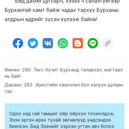
Бид дахин цугларч, хэзээ ч салахгүйгээр
Бурхантай хамт байж чадах тэрхүү Бурханы
алдрын өдрийг хүсэн хүлээж байна!
Өмнөх:
280 Төгс Хүчит Бурханд талархал, магтаал
нь байг
Дараах:
283 Христийн хаанчлал бол халуун дулаан
гэр
Одоо үед гай гамшиг ойр ойрхон тохиолдож,
Эзэн эргэн ирэх тухай зөгнөлүүд үндсэндээ
биелсэн. Бид Эзэнийг хэрхэн угтан авч болох