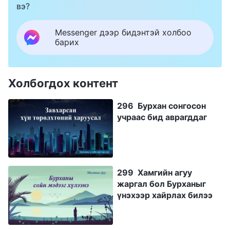
вэ?
Messenger дээр бидэнтэй холбоо
барих
Холбогдох контент
296 Бурхан сонгосон
учраас бид аврагддаг
299 Хамгийн агуу
жаргал бол Бурханыг
үнэхээр хайрлах билээ