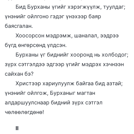
Бид Бурханы үгийг хэрэгжүүлж, туулдаг;
үнэнийг ойлгоно гэдэг үнэхээр баяр
баясгалан.
Хоосорсон мэдрэмж, шаналал, ээдрээ
бүгд өнгөрсөнд үлдсэн.
Бурханы үг биднийг хооронд нь холбодог;
зүрх сэтгэлдээ эдгээр үгийг мэдрэх хэчнээн
сайхан бэ?
Христээр хариулуулж байгаа бид азтай;
үнэнийг ойлгож, Бурханыг магтан
алдаршуулснаар бидний зүрх сэтгэл
чөлөөлөгдөнө!
II