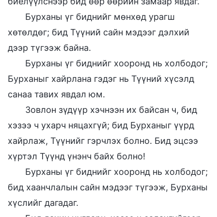
биелүүлснээр бид өөр өөрийн замаар явдаг.
Бурханы үг биднийг мөнхөд урагш
хөтөлдөг; бид Түүний сайн мэдээг дэлхий
дээр түгээж байна.
Бурханы үг биднийг хооронд нь холбодог;
Бурханыг хайрлана гэдэг нь Түүний хүсэлд
санаа тавих явдал юм.
Зовлон зүдүүр хэчнээн их байсан ч, бид
хэзээ ч ухарч няцахгүй; бид Бурханыг үүрд
хайрлаж, Түүнийг гэрчлэх болно. Бид эцсээ
хүртэл Түүнд үнэнч байх болно!
Бурханы үг биднийг хооронд нь холбодог;
бид хаанчлалын сайн мэдээг түгээж, Бурханы
хүслийг дагадаг.