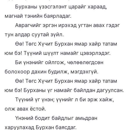
Бурханы үзэсгэлэнт царайг хараад,
магнай тэнийн баярладаг.
Аврагчийг эргэн ирэхэд угтан авах гэдэг
тун алдар суутай зүйл.
Өө! Төгс Хүчит Бурхан ямар хайр татам
юм бэ! Түүний шүүлт намайг цэвэрлэдэг.
Би үнэнийг ойлгож, чөлөөлөгдсөн
болохоор дахин будилж, мэгдэхгүй.
Өө! Төгс Хүчит Бурхан ямар хайр татам
юм бэ! Бурханы үг намайг байлдан дагуулсан.
Түүний үг үнэн; үүнийг л би эрж хайж,
олж авах ёстой.
Үнэний бодит байдлыг амьдран
харуулахад Бурхан баясдаг.