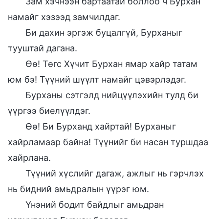
Зам хэчнээн бартаатай боллоо ч Бурхан
намайг хэзээд замчилдаг.
Би дахин эргэж буцалгүй, Бурханыг
тууштай дагана.
Өө! Төгс Хүчит Бурхан ямар хайр татам
юм бэ! Түүний шүүлт намайг цэвэрлэдэг.
Бурханы сэтгэлд нийцүүлэхийн тулд би
үүргээ биелүүлдэг.
Өө! Би Бурханд хайртай! Бурханыг
хайрламаар байна! Түүнийг би насан туршдаа
хайрлана.
Түүний хүслийг дагаж, ажлыг нь гэрчлэх
нь бидний амьдралын үүрэг юм.
Үнэний бодит байдлыг амьдран