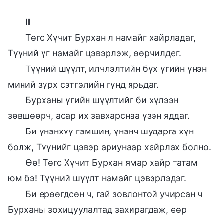
II
Төгс Хүчит Бурхан л намайг хайрладаг,
Түүний үг намайг цэвэрлэж, өөрчилдөг.
Түүний шүүлт, илчлэлтийн бүх үгийн үнэн
миний зүрх сэтгэлийн гүнд ярьдаг.
Бурханы үгийн шүүлтийг би хүлээн
зөвшөөрч, асар их завхарснаа үзэн яддаг.
Би үнэнхүү гэмшин, үнэнч шударга хүн
болж, Түүнийг цэвэр ариунаар хайрлах болно.
Өө! Төгс Хүчит Бурхан ямар хайр татам
юм бэ! Түүний шүүлт намайг цэвэрлэдэг.
Би ерөөгдсөн ч, гай зовлонтой учирсан ч
Бурханы зохицуулалтад захирагдаж, өөр