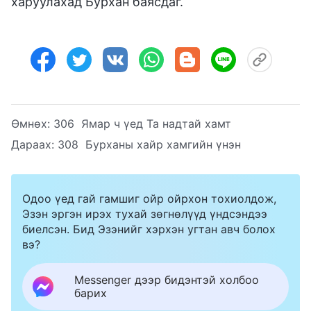
харуулахад Бурхан баясдаг.
Өмнөх:
306 Ямар ч үед Та надтай хамт
Дараах:
308 Бурханы хайр хамгийн үнэн
Одоо үед гай гамшиг ойр ойрхон тохиолдож,
Эзэн эргэн ирэх тухай зөгнөлүүд үндсэндээ
биелсэн. Бид Эзэнийг хэрхэн угтан авч болох
вэ?
Messenger дээр бидэнтэй холбоо
барих