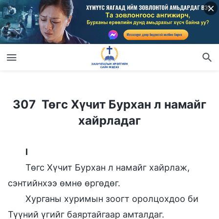
307 Төгс Хүчит Бурхан л намайг хайрладаг
307 Төгс Хүчит Бурхан л намайг
хайрладаг
I
Төгс Хүчит Бурхан л намайг хайрлаж,
сэнтийнхээ өмнө өргөдөг.
Хурганы хуримын зоогт оролцохдоо би
Түүний үгийг баяртайгаар амталдаг.