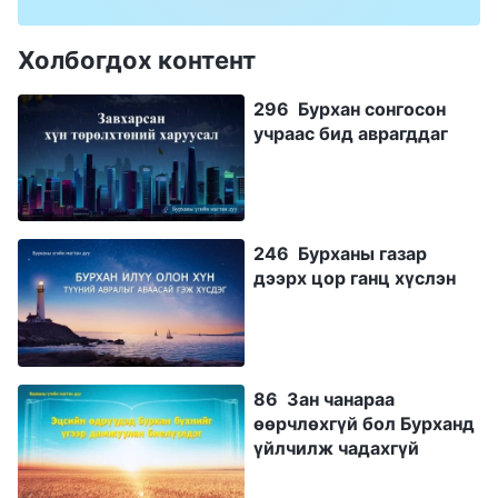
Холбогдох контент
296 Бурхан сонгосон
учраас бид аврагддаг
246 Бурханы газар
дээрх цор ганц хүслэн
86 Зан чанараа
өөрчлөхгүй бол Бурханд
үйлчилж чадахгүй