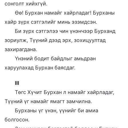
сонголт хийхгүй.
Өө! Бурхан намайг хайрладаг! Бурханы
хайр зүрх сэтгэлийг минь эзэмдсэн.
Би зүрх сэтгэлээ чин үнэнчээр Бурханд
зориулж, Түүний дээд эрх, зохицуултад
захирагдана.
Үнэний бодит байдлыг амьдран
харуулахад Бурхан баясдаг.
III
Төгс Хүчит Бурхан л намайг хайрладаг,
Түүний үг намайг ямагт замчилна.
Бурханы үг үнэн, үүнийг би амиа
болгосон.