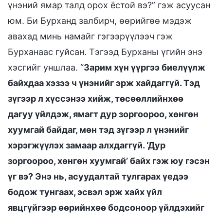
үнэний ямар талд орох ёстой вэ?” гэж асуусан
юм. Би Бурханд залбирч, өөрийгөө мэдэж
авахад минь намайг гэгээрүүлээч гэж
Бурханаас гуйсан. Тэгээд Бурханы үгийн энэ
хэсгийг уншлаа. “
Зарим хүн үүргээ биелүүлж
байхдаа хэзээ ч үнэнийг эрж хайдаггүй. Тэд
зүгээр л хүссэнээ хийж, төсөөллийнхөө
дагуу үйлдэж, ямагт дур зоргоороо, хөнгөн
хуумгай байдаг, мөн тэд зүгээр л үнэнийг
хэрэгжүүлэх замаар алхдаггүй. ‘Дур
зоргоороо, хөнгөн хуумгай’ байх гэж юу гэсэн
үг вэ? Энэ нь, асуудалтай тулгарах үедээ
бодож тунгаах, эсвэл эрж хайх үйл
явцгүйгээр өөрийнхөө бодсоноор үйлдэхийг