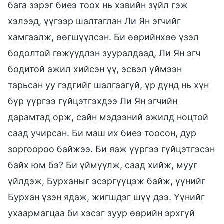
бага зэрэг биеэ тоох нь хэвийн зүйл гэж
хэлээд, үүгээр шалтаглан Ли Ян эгчийг
хамгаалж, өөгшүүлсэн. Би өөрийнхөө үзэл
бодолтой гөжүүдлэн зууралдаад, Ли Ян эгч
бодитой ажил хийсэн үү, эсвэл үймээн
тарьсан уу гэдгийг шалгаагүй, үр дүнд нь хүн
бүр үүргээ гүйцэтгэхдээ Ли Ян эгчийн
дарамтад орж, сайн мэдээний ажилд ноцтой
саад учирсан. Би маш их биеэ тоосон, дур
зоргоороо байжээ. Би яаж үүргээ гүйцэтгэсэн
байх юм бэ? Би үймүүлж, саад хийж, мууг
үйлдэж, Бурханыг эсэргүүцэж байж, үүнийг
Бурхан үзэн ядаж, жигшдэг шүү дээ. Үүнийг
ухаармагцаа би хэсэг зуур өөрийн эрхгүй