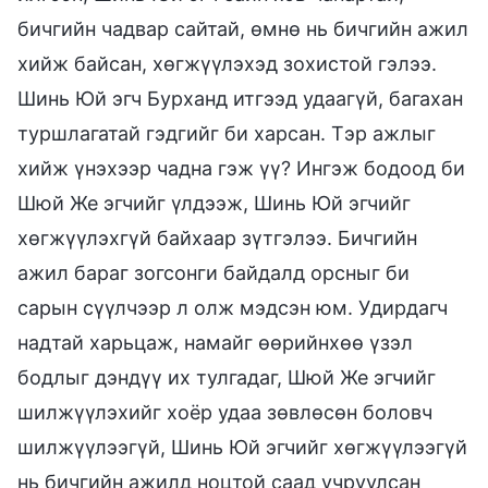
бичгийн чадвар сайтай, өмнө нь бичгийн ажил
хийж байсан, хөгжүүлэхэд зохистой гэлээ.
Шинь Юй эгч Бурханд итгээд удаагүй, багахан
туршлагатай гэдгийг би харсан. Тэр ажлыг
хийж үнэхээр чадна гэж үү? Ингэж бодоод би
Шюй Же эгчийг үлдээж, Шинь Юй эгчийг
хөгжүүлэхгүй байхаар зүтгэлээ. Бичгийн
ажил бараг зогсонги байдалд орсныг би
сарын сүүлчээр л олж мэдсэн юм. Удирдагч
надтай харьцаж, намайг өөрийнхөө үзэл
бодлыг дэндүү их тулгадаг, Шюй Же эгчийг
шилжүүлэхийг хоёр удаа зөвлөсөн боловч
шилжүүлээгүй, Шинь Юй эгчийг хөгжүүлээгүй
нь бичгийн ажилд ноцтой саад учруулсан