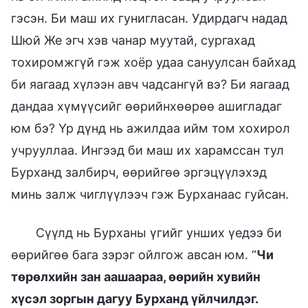
гэсэн. Би маш их гунигласан. Удирдагч надад
Шюй Же эгч хэв чанар муутай, сургахад
тохиромжгүй гэж хоёр удаа сануулсан байхад
би яагаад хүлээн авч чадсангүй вэ? Би яагаад
дандаа хүмүүсийг өөрийнхөөрөө ашигладаг
юм бэ? Үр дүнд нь ажилдаа ийм том хохирол
учрууллаа. Ингээд би маш их харамссан тул
Бурханд залбирч, өөрийгөө эргэцүүлэхэд
минь залж чиглүүлээч гэж Бурханаас гуйсан.
Сүүлд нь Бурханы үгийг унших үедээ би
өөрийгөө бага зэрэг ойлгож авсан юм. “
Чи
төрөлхийн зан аашаараа, өөрийн хувийн
хүсэл зоргын дагуу Бурханд үйлчилдэг.