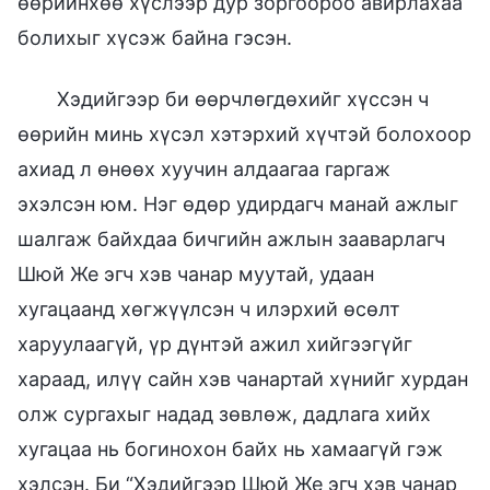
өөрийнхөө хүслээр дур зоргоороо авирлахаа
болихыг хүсэж байна гэсэн.
Хэдийгээр би өөрчлөгдөхийг хүссэн ч
өөрийн минь хүсэл хэтэрхий хүчтэй болохоор
ахиад л өнөөх хуучин алдаагаа гаргаж
эхэлсэн юм. Нэг өдөр удирдагч манай ажлыг
шалгаж байхдаа бичгийн ажлын зааварлагч
Шюй Же эгч хэв чанар муутай, удаан
хугацаанд хөгжүүлсэн ч илэрхий өсөлт
харуулаагүй, үр дүнтэй ажил хийгээгүйг
хараад, илүү сайн хэв чанартай хүнийг хурдан
олж сургахыг надад зөвлөж, дадлага хийх
хугацаа нь богинохон байх нь хамаагүй гэж
хэлсэн. Би “Хэдийгээр Шюй Же эгч хэв чанар