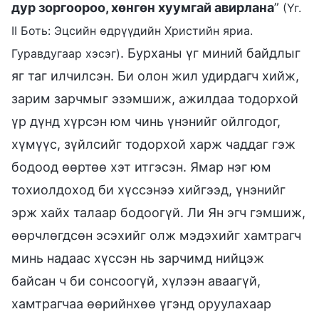
дур зоргоороо, хөнгөн хуумгай авирлана
”
(Үг.
II Боть: Эцсийн өдрүүдийн Христийн яриа.
. Бурханы үг миний байдлыг
Гуравдугаар хэсэг)
яг таг илчилсэн. Би олон жил удирдагч хийж,
зарим зарчмыг эзэмшиж, ажилдаа тодорхой
үр дүнд хүрсэн юм чинь үнэнийг ойлгодог,
хүмүүс, зүйлсийг тодорхой харж чаддаг гэж
бодоод өөртөө хэт итгэсэн. Ямар нэг юм
тохиолдоход би хүссэнээ хийгээд, үнэнийг
эрж хайх талаар бодоогүй. Ли Ян эгч гэмшиж,
өөрчлөгдсөн эсэхийг олж мэдэхийг хамтрагч
минь надаас хүссэн нь зарчимд нийцэж
байсан ч би сонсоогүй, хүлээн аваагүй,
хамтрагчаа өөрийнхөө үгэнд оруулахаар