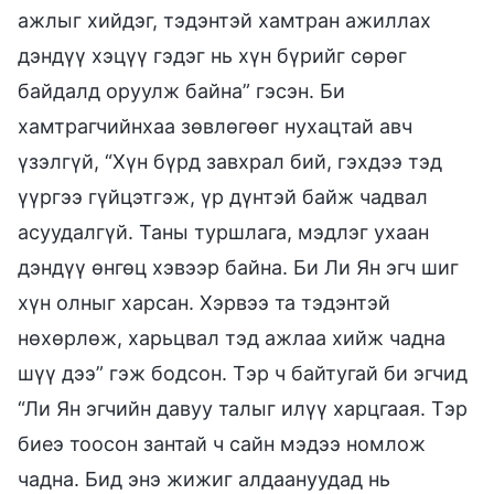
ажлыг хийдэг, тэдэнтэй хамтран ажиллах
дэндүү хэцүү гэдэг нь хүн бүрийг сөрөг
байдалд оруулж байна” гэсэн. Би
хамтрагчийнхаа зөвлөгөөг нухацтай авч
үзэлгүй, “Хүн бүрд завхрал бий, гэхдээ тэд
үүргээ гүйцэтгэж, үр дүнтэй байж чадвал
асуудалгүй. Таны туршлага, мэдлэг ухаан
дэндүү өнгөц хэвээр байна. Би Ли Ян эгч шиг
хүн олныг харсан. Хэрвээ та тэдэнтэй
нөхөрлөж, харьцвал тэд ажлаа хийж чадна
шүү дээ” гэж бодсон. Тэр ч байтугай би эгчид
“Ли Ян эгчийн давуу талыг илүү харцгаая. Тэр
биеэ тоосон зантай ч сайн мэдээ номлож
чадна. Бид энэ жижиг алдаануудад нь