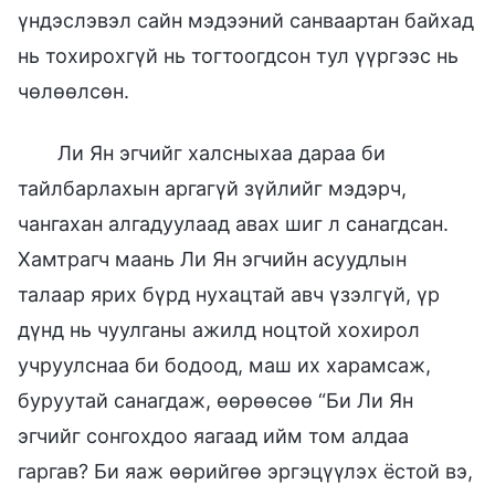
үндэслэвэл сайн мэдээний санваартан байхад
нь тохирохгүй нь тогтоогдсон тул үүргээс нь
чөлөөлсөн.
Ли Ян эгчийг халсныхаа дараа би
тайлбарлахын аргагүй зүйлийг мэдэрч,
чангахан алгадуулаад авах шиг л санагдсан.
Хамтрагч маань Ли Ян эгчийн асуудлын
талаар ярих бүрд нухацтай авч үзэлгүй, үр
дүнд нь чуулганы ажилд ноцтой хохирол
учруулснаа би бодоод, маш их харамсаж,
буруутай санагдаж, өөрөөсөө “Би Ли Ян
эгчийг сонгохдоо яагаад ийм том алдаа
гаргав? Би яаж өөрийгөө эргэцүүлэх ёстой вэ,