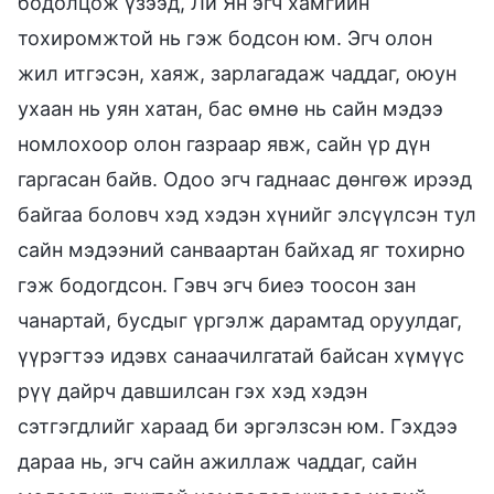
бодолцож үзээд, Ли Ян эгч хамгийн
тохиромжтой нь гэж бодсон юм. Эгч олон
жил итгэсэн, хаяж, зарлагадаж чаддаг, оюун
ухаан нь уян хатан, бас өмнө нь сайн мэдээ
номлохоор олон газраар явж, сайн үр дүн
гаргасан байв. Одоо эгч гаднаас дөнгөж ирээд
байгаа боловч хэд хэдэн хүнийг элсүүлсэн тул
сайн мэдээний санваартан байхад яг тохирно
гэж бодогдсон. Гэвч эгч биеэ тоосон зан
чанартай, бусдыг үргэлж дарамтад оруулдаг,
үүрэгтээ идэвх санаачилгатай байсан хүмүүс
рүү дайрч давшилсан гэх хэд хэдэн
сэтгэгдлийг хараад би эргэлзсэн юм. Гэхдээ
дараа нь, эгч сайн ажиллаж чаддаг, сайн