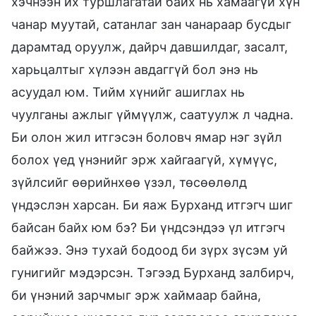
хэчнээн их туршлагатай байх нь хамаагүй хүн
чанар муутай, сатанлаг зан чанараар бусдыг
дарамтад оруулж, дайрч давшилдаг, засалт,
харьцалтыг хүлээн авдаггүй бол энэ нь
асуудал юм. Тийм хүнийг ашиглах нь
чуулганы ажлыг үймүүлж, саатуулж л чадна.
Би олон жил итгэсэн боловч ямар нэг зүйл
болох үед үнэнийг эрж хайгаагүй, хүмүүс,
зүйлсийг өөрийнхөө үзэл, төсөөлөлд
үндэслэн харсан. Би яаж Бурханд итгэгч шиг
байсан байх юм бэ? Би үндсэндээ үл итгэгч
байжээ. Энэ тухай бодоод би зүрх зүсэм уй
гунигийг мэдэрсэн. Тэгээд Бурханд залбирч,
би үнэний зарчмыг эрж хаймаар байна,