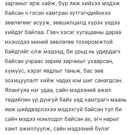
зарчмыг эрж хайж, бүр яаж хийхээ мэдэж
байсан ч гэсэн хамтран зүтгэгчдийнхээ
зөвлөгөөг асууж, зөвшилцөлд хүрэх үедээ
хийдэг байлаа. Гэвч хэсэг хугацааны дараа
ихэнхдээ миний зөвлөгөө тохиромжтой
байдгийг олж мэдээд, би урьд нь удирдагч
байсан учраас зарим зарчмыг ухаарсан,
хүмүүс, хэрэг явдлыг таньж, бас зөв
зохицуулалт хийж чадах юм шиг санагдсан.
Ялангуяа нэг удаа, сайн мэдээний ажил
төдийлөн үр дүнгүй байх үед хамтрагч маань
яаж шийдвэрлэхээ мэдэхгүй байсан тул би
сайн мэдээ номлодог байсан ах, эгч нарыг
хамт ажиллуулж, сайн мэдээний бүлэг