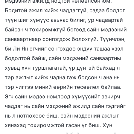
мэдээний ажилд ноцтой нөлөөлсөн юм.
Бодитой ажил хийж чаддаггүй, садаа болдог
түүн шиг хүмүүс авьяас билиг, ур чадвартай
байсан ч тохиромжгүй бөгөөд сайн мэдээний
санваартнаар сонгогдож болохгүй. Түүнчлэн,
би Ли Ян эгчийг сонгохдоо эндүү ташаа үзэл
бодолтой байж, сайн мэдээний санваартны
хувьд хүн туршлагатай, үр дүнтэй байхад л
тэр ажлыг хийж чадна гэж бодсон ч энэ нь
тэр чигтээ миний өөрийн төсөөлөл байлаа.
Эгч сайн мэдээ номлоод хүмүүсийг авчирч
чаддаг нь сайн мэдээний ажилд сайн гэдгийг
нь л нотлохоос биш, сайн мэдээний ажлыг
хянахад тохиромжтой гэсэн үг биш. Хүн