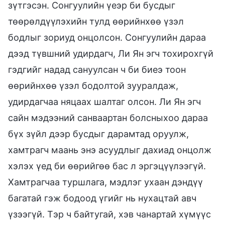
зүтгэсэн. Сонгуулийн үеэр би бусдыг
төөрөлдүүлэхийн тулд өөрийнхөө үзэл
бодлыг зориуд онцолсон. Сонгуулийн дараа
дээд түвшний удирдагч, Ли Ян эгч тохирохгүй
гэдгийг надад сануулсан ч би биеэ тоон
өөрийнхөө үзэл бодолтой зууралдаж,
удирдагчаа няцаах шалтаг олсон. Ли Ян эгч
сайн мэдээний санваартан болсныхоо дараа
бүх зүйл дээр бусдыг дарамтад оруулж,
хамтрагч маань энэ асуудлыг дахиад онцолж
хэлэх үед би өөрийгөө бас л эргэцүүлээгүй.
Хамтрагчаа туршлага, мэдлэг ухаан дэндүү
багатай гэж бодоод үгийг нь нухацтай авч
үзээгүй. Тэр ч байтугай, хэв чанартай хүмүүс