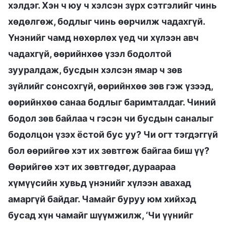
хэлдэг. Хэн ч юу ч хэлсэн зүрх сэтгэлийг чинь
хөдөлгөж, бодлыг чинь өөрчилж чадахгүй.
Үнэнийг чамд нөхөрлөх үед чи хүлээн авч
чадахгүй, өөрийнхөө үзэл бодолтой
зууралдаж, бусдын хэлсэн ямар ч зөв
зүйлийг сонсохгүй, өөрийнхөө зөв гэж үзээд,
өөрийнхөө санаа бодлыг баримталдаг. Чиний
бодол зөв байлаа ч гэсэн чи бусдын саналыг
бодолцон үзэх ёстой бус уу? Чи огт тэгдэггүй
бол өөрийгөө хэт их зөвтгөж байгаа биш үү?
Өөрийгөө хэт их зөвтгөдөг, дураараа
хүмүүсийн хувьд үнэнийг хүлээн авахад
амаргүй байдаг. Чамайг буруу юм хийхэд
бусад хүн чамайг шүүмжилж, ‘Чи үүнийг