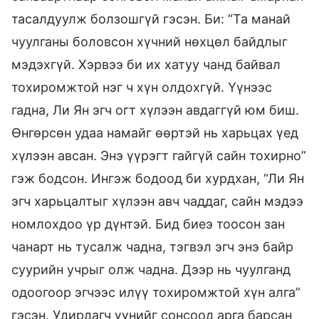
тасалдуулж болзошгүй гэсэн. Би: “Та манай
чуулганы боловсон хүчний нөхцөл байдлыг
мэдэхгүй. Хэрвээ би их хатуу чанд байвал
тохиромжтой нэг ч хүн олдохгүй. Үүнээс
гадна, Ли Ян эгч огт хүлээн авдаггүй юм биш.
Өнгөрсөн удаа намайг өөртэй нь харьцах үед
хүлээн авсан. Энэ үүрэгт гайгүй сайн тохирно”
гэж бодсон. Ингэж бодоод би хурдхан, “Ли Ян
эгч харьцалтыг хүлээн авч чаддаг, сайн мэдээ
номлохдоо үр дүнтэй. Бид биеэ тоосон зан
чанарт нь тусалж чадна, тэгвэл эгч энэ байр
суурийн учрыг олж чадна. Дээр нь чуулганд
одоогоор эгчээс илүү тохиромжтой хүн алга”
гэсэн. Удирдагч үүнийг сонсоод арга барсан