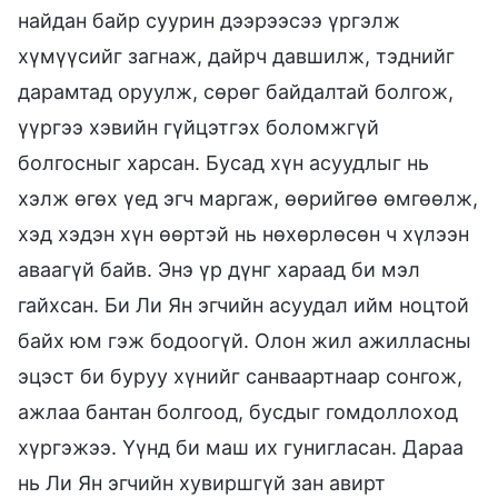
найдан байр суурин дээрээсээ үргэлж
хүмүүсийг загнаж, дайрч давшилж, тэднийг
дарамтад оруулж, сөрөг байдалтай болгож,
үүргээ хэвийн гүйцэтгэх боломжгүй
болгосныг харсан. Бусад хүн асуудлыг нь
хэлж өгөх үед эгч маргаж, өөрийгөө өмгөөлж,
хэд хэдэн хүн өөртэй нь нөхөрлөсөн ч хүлээн
аваагүй байв. Энэ үр дүнг хараад би мэл
гайхсан. Би Ли Ян эгчийн асуудал ийм ноцтой
байх юм гэж бодоогүй. Олон жил ажилласны
эцэст би буруу хүнийг санваартнаар сонгож,
ажлаа бантан болгоод, бусдыг гомдоллоход
хүргэжээ. Үүнд би маш их гунигласан. Дараа
нь Ли Ян эгчийн хувиршгүй зан авирт