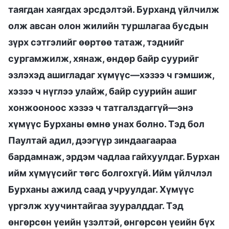
таягдан хаягдах эрсдэлтэй. Бурханд үйлчилж
олж авсан олон жилийн туршлагаа бусдын
зүрх сэтгэлийг өөртөө татаж, тэднийг
сургамжилж, хянаж, өндөр байр суурийг
эзлэхэд ашигладаг хүмүүс—хэзээ ч гэмшиж,
хэзээ ч нүглээ улайж, байр суурийн ашиг
хонжооноос хэзээ ч татгалздаггүй—энэ
хүмүүс Бурханы өмнө унах болно. Тэд бол
Паултай адил, дээгүүр зиндаагаараа
бардамнаж, эрдэм чадлаа гайхуулдаг. Бурхан
ийм хүмүүсийг төгс болгохгүй. Ийм үйлчлэл
Бурханы ажилд саад учруулдаг. Хүмүүс
үргэлж хуучинтайгаа зууралддаг. Тэд
өнгөрсөн үеийн үзэлтэй, өнгөрсөн үеийн бүх