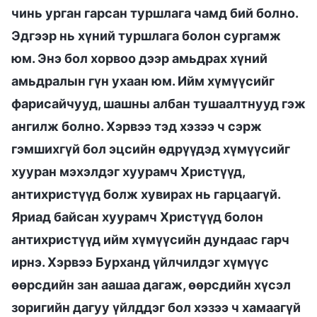
чинь урган гарсан туршлага чамд бий болно.
Эдгээр нь хүний туршлага болон сургамж
юм. Энэ бол хорвоо дээр амьдрах хүний
амьдралын гүн ухаан юм. Ийм хүмүүсийг
фарисайчууд, шашны албан тушаалтнууд гэж
ангилж болно. Хэрвээ тэд хэзээ ч сэрж
гэмшихгүй бол эцсийн өдрүүдэд хүмүүсийг
хууран мэхэлдэг хуурамч Христүүд,
антихристүүд болж хувирах нь гарцаагүй.
Яриад байсан хуурамч Христүүд болон
антихристүүд ийм хүмүүсийн дундаас гарч
ирнэ. Хэрвээ Бурханд үйлчилдэг хүмүүс
өөрсдийн зан аашаа дагаж, өөрсдийн хүсэл
зоригийн дагуу үйлддэг бол хэзээ ч хамаагүй