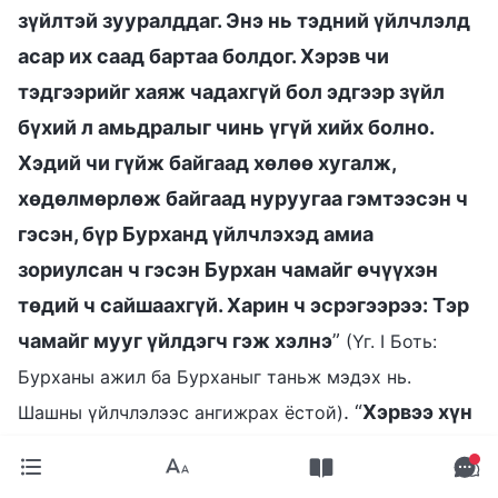
зүйлтэй зууралддаг. Энэ нь тэдний үйлчлэлд
асар их саад бартаа болдог. Хэрэв чи
тэдгээрийг хаяж чадахгүй бол эдгээр зүйл
бүхий л амьдралыг чинь үгүй хийх болно.
Хэдий чи гүйж байгаад хөлөө хугалж,
хөдөлмөрлөж байгаад нуруугаа гэмтээсэн ч
гэсэн, бүр Бурханд үйлчлэхэд амиа
зориулсан ч гэсэн Бурхан чамайг өчүүхэн
төдий ч сайшаахгүй. Харин ч эсрэгээрээ: Тэр
чамайг мууг үйлдэгч гэж хэлнэ
”
(Үг. I Боть:
Бурханы ажил ба Бурханыг таньж мэдэх нь.
. “
Хэрвээ хүн
Шашны үйлчлэлээс ангижрах ёстой)
үнэнийг хайрладаггүй, ихэвчлэн өөрийнхөө
хүслээр үйлддэг бол ихэнхдээ Бурханыг