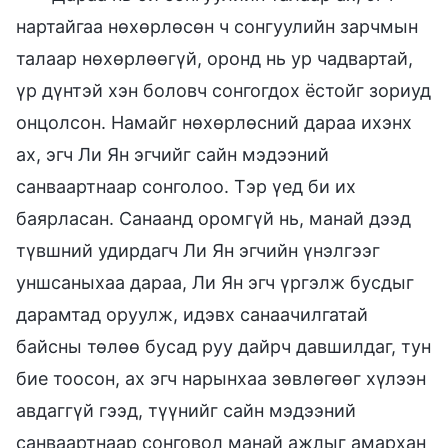
нартайгаа нөхөрлөсөн ч сонгуулийн зарчмын
талаар нөхөрлөөгүй, оронд нь ур чадвартай,
үр дүнтэй хэн боловч сонгогдох ёстойг зориуд
онцолсон. Намайг нөхөрлөсний дараа ихэнх
ах, эгч Ли Ян эгчийг сайн мэдээний
санваартнаар сонголоо. Тэр үед би их
баярласан. Санаанд оромгүй нь, манай дээд
түвшний удирдагч Ли Ян эгчийн үнэлгээг
уншсаныхаа дараа, Ли Ян эгч үргэлж бусдыг
дарамтад оруулж, идэвх санаачилгатай
байсны төлөө бусад руу дайрч давшилдаг, тун
бие тоосон, ах эгч нарынхаа зөвлөгөөг хүлээн
авдаггүй гээд, түүнийг сайн мэдээний
санваартнаар сонговол манай ажлыг амархан