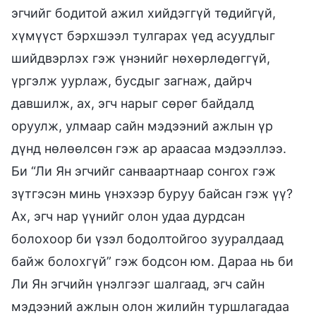
эгчийг бодитой ажил хийдэггүй төдийгүй,
хүмүүст бэрхшээл тулгарах үед асуудлыг
шийдвэрлэх гэж үнэнийг нөхөрлөдөггүй,
үргэлж уурлаж, бусдыг загнаж, дайрч
давшилж, ах, эгч нарыг сөрөг байдалд
оруулж, улмаар сайн мэдээний ажлын үр
дүнд нөлөөлсөн гэж ар араасаа мэдээллээ.
Би “Ли Ян эгчийг санваартнаар сонгох гэж
зүтгэсэн минь үнэхээр буруу байсан гэж үү?
Ах, эгч нар үүнийг олон удаа дурдсан
болохоор би үзэл бодолтойгоо зууралдаад
байж болохгүй” гэж бодсон юм. Дараа нь би
Ли Ян эгчийн үнэлгээг шалгаад, эгч сайн
мэдээний ажлын олон жилийн туршлагадаа