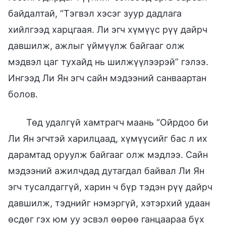
байдалтай, “Тэгвэл хэсэг зуур дадлага
хийлгээд харцгаая. Ли эгч хүмүүс рүү дайрч
давшилж, ажлыг үймүүлж байгааг олж
мэдвэл цаг тухайд нь шилжүүлээрэй” гэлээ.
Ингээд Ли Ян эгч сайн мэдээний санваартан
болов.
Төд удалгүй хамтрагч маань “Ойрдоо би
Ли Ян эгчтэй харилцаад, хүмүүсийг бас л их
дарамтад оруулж байгааг олж мэдлээ. Сайн
мэдээний ажилчдад дутагдал байвал Ли Ян
эгч тусалдаггүй, харин ч бүр тэдэн рүү дайрч
давшилж, тэднийг нэмэргүй, хэтэрхий удаан
өсдөг гэх юм уу эсвэл өөрөө ганцаараа бүх