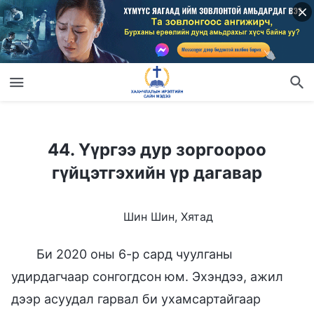
44. Үүргээ дур зоргоороо гүйцэтгэхийн үр дагавар
44. Үүргээ дур зоргоороо
гүйцэтгэхийн үр дагавар
Шин Шин, Хятад
Би 2020 оны 6-р сард чуулганы
удирдагчаар сонгогдсон юм. Эхэндээ, ажил
дээр асуудал гарвал би ухамсартайгаар