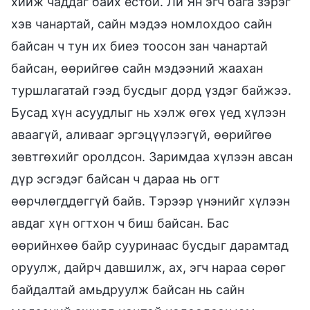
хийж чаддаг байх ёстой. Ли Ян эгч бага зэрэг
хэв чанартай, сайн мэдээ номлохдоо сайн
байсан ч тун их биеэ тоосон зан чанартай
байсан, өөрийгөө сайн мэдээний жаахан
туршлагатай гээд бусдыг дорд үздэг байжээ.
Бусад хүн асуудлыг нь хэлж өгөх үед хүлээн
аваагүй, аливааг эргэцүүлээгүй, өөрийгөө
зөвтгөхийг оролдсон. Заримдаа хүлээн авсан
дүр эсгэдэг байсан ч дараа нь огт
өөрчлөгддөггүй байв. Тэрээр үнэнийг хүлээн
авдаг хүн огтхон ч биш байсан. Бас
өөрийнхөө байр сууринаас бусдыг дарамтад
оруулж, дайрч давшилж, ах, эгч нараа сөрөг
байдалтай амьдруулж байсан нь сайн