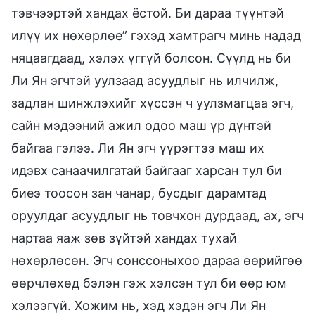
тэвчээртэй хандах ёстой. Би дараа түүнтэй
илүү их нөхөрлөе” гэхэд хамтрагч минь надад
няцаагдаад, хэлэх үггүй болсон. Сүүлд нь би
Ли Ян эгчтэй уулзаад асуудлыг нь илчилж,
задлан шинжлэхийг хүссэн ч уулзмагцаа эгч,
сайн мэдээний ажил одоо маш үр дүнтэй
байгаа гэлээ. Ли Ян эгч үүрэгтээ маш их
идэвх санаачилгатай байгааг харсан тул би
биеэ тоосон зан чанар, бусдыг дарамтад
оруулдаг асуудлыг нь товчхон дурдаад, ах, эгч
нартаа яаж зөв зүйтэй хандах тухай
нөхөрлөсөн. Эгч сонссоныхоо дараа өөрийгөө
өөрчлөхөд бэлэн гэж хэлсэн тул би өөр юм
хэлээгүй. Хожим нь, хэд хэдэн эгч Ли Ян