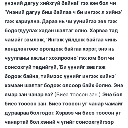
үнэний дагуу хийхгүй байна!’ гэх юм бол чи
‘Үнэний дагуу биш байлаа ч би ингэж л хийнэ’
гэж хариулна. Дараа нь чи үүнийгээ зөв гэж
бодогдуулах хэдэн шалтаг олно. Хэрвээ тэд
чамайг зэмлэж, ‘Ингэж үйлдэж байгаа чинь
хөндлөнгөөс оролцож байгаа хэрэг, энэ нь
чуулганы ажлыг хохирооно’ гэх юм бол чи
сонсохгүй төдийгүй, ‘Би үүнийг зөв гэж
бодож байна, тиймээс үүнийг ингэж хийнэ’
хэмээн шалтаг бодож олсоор байх болно. Энэ
ямар зан чанар вэ?
(Биеэ тоосон зан.)
Энэ бол
биеэ тоосон зан. Биеэ тоосон уг чанар чамайг
дураараа болгодог. Хэрвээ чи биеэ тоосон уг
чанартай бол хэний ч үгийг сонсохгүйгээр