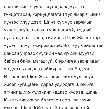
сайтай биш ч удаан хугацаанд үүргээ
гүйцэтгэсэн, хариуцлагатай тул ямар ч шинэ
хүнээс илүү дээр. Шинэ хүмүүс зарчмыг
ухаараагүй, ажлын туршлагагүй, тэднийг
сургахад цаг орно, тиймээс Шюй Же эгч тэр
үүрэгт илүү тохиромжтой. Эгч муу байдалтай
байсан учраас сүүлийн үед үр дүн муутай
байсан байж магадгүй. Өөрийгөө засчихвал
үр дүн нь аяндаа сайжирна” гэж бодсон.
Ингээд би Шюй Же эгчийг шилжүүлээгүй.
Хэсэг хугацааны дараа удирдагч Шюй Же
эгчийг шилжүүлэхийг надаас хүсээд, Шинь
Юй эгчийг санал болгосон өөр нэг захиа
илгээн, Шинь Юй эгч сайн хэв чанартай,