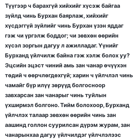
Түүгээр ч барахгүй хийхийг хүсэж байгаа
зүйлд чинь Бурхан баярлаж, хийхийг
хүсдэггүй зүйлийг чинь Бурхан үзэн яддаг
гэж чи үргэлж боддог; чи зөвхөн өөрийн
хүсэл зоргын дагуу л ажилладаг. Үүнийг
Бурханд үйлчилж байна гэж хэлж болох уу?
Эцсийн эцэст чиний амь зан чанар өчүүхэн
төдий ч өөрчлөгдөхгүй; харин ч үйлчлэл чинь
чамайг бүр илүү зөрүүд болгосноор
завхарсан зан чанарыг чинь туйлын
үхширмэл болгоно. Тийм болохоор, Бурханд
үйлчлэх талаар зөвхөн өөрийн чинь зан
аашинд голлон суурилсан дүрэм журам, зан
чанарынхаа дагуу үйлчилдэг үйлчлэлээс