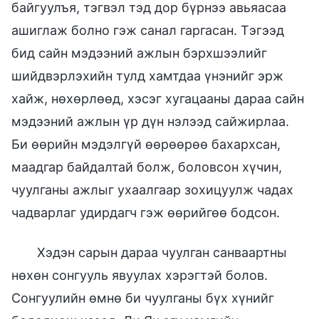
байгуулъя, тэгвэл тэд дор бүрнээ авьяасаа
ашиглаж болно гэж санал гаргасан. Тэгээд
бид сайн мэдээний ажлын бэрхшээлийг
шийдвэрлэхийн тулд хамтдаа үнэнийг эрж
хайж, нөхөрлөөд, хэсэг хугацааны дараа сайн
мэдээний ажлын үр дүн нэлээд сайжирлаа.
Би өөрийн мэдэлгүй өөрөөрөө бахархсан,
маадгар байдалтай болж, боловсон хүчин,
чуулганы ажлыг ухаалгаар зохицуулж чадах
чадварлаг удирдагч гэж өөрийгөө бодсон.
Хэдэн сарын дараа чуулган санваартны
нөхөн сонгууль явуулах хэрэгтэй болов.
Сонгуулийн өмнө би чуулганы бүх хүнийг