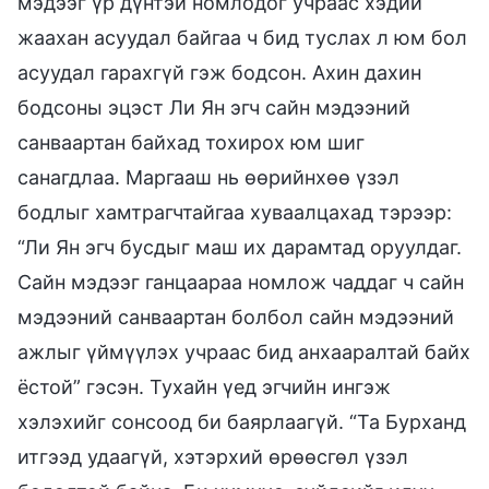
мэдээг үр дүнтэй номлодог учраас хэдий
жаахан асуудал байгаа ч бид туслах л юм бол
асуудал гарахгүй гэж бодсон. Ахин дахин
бодсоны эцэст Ли Ян эгч сайн мэдээний
санваартан байхад тохирох юм шиг
санагдлаа. Маргааш нь өөрийнхөө үзэл
бодлыг хамтрагчтайгаа хуваалцахад тэрээр:
“Ли Ян эгч бусдыг маш их дарамтад оруулдаг.
Сайн мэдээг ганцаараа номлож чаддаг ч сайн
мэдээний санваартан болбол сайн мэдээний
ажлыг үймүүлэх учраас бид анхааралтай байх
ёстой” гэсэн. Тухайн үед эгчийн ингэж
хэлэхийг сонсоод би баярлаагүй. “Та Бурханд
итгээд удаагүй, хэтэрхий өрөөсгөл үзэл