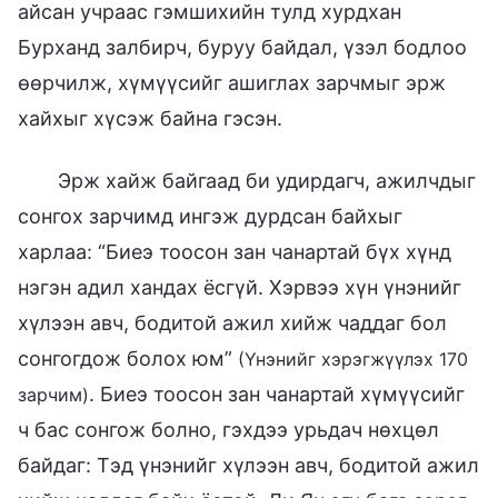
айсан учраас гэмшихийн тулд хурдхан
Бурханд залбирч, буруу байдал, үзэл бодлоо
өөрчилж, хүмүүсийг ашиглах зарчмыг эрж
хайхыг хүсэж байна гэсэн.
Эрж хайж байгаад би удирдагч, ажилчдыг
сонгох зарчимд ингэж дурдсан байхыг
харлаа: “Биеэ тоосон зан чанартай бүх хүнд
нэгэн адил хандах ёсгүй. Хэрвээ хүн үнэнийг
хүлээн авч, бодитой ажил хийж чаддаг бол
сонгогдож болох юм”
(Үнэнийг хэрэгжүүлэх 170
. Биеэ тоосон зан чанартай хүмүүсийг
зарчим)
ч бас сонгож болно, гэхдээ урьдач нөхцөл
байдаг: Тэд үнэнийг хүлээн авч, бодитой ажил