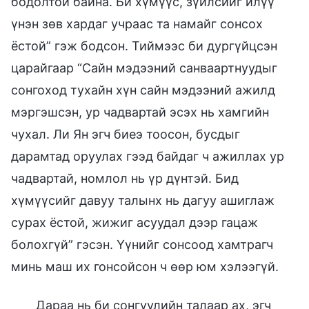
бодолтой байна. Би хүмүүс, зүйлсийг илүү
үнэн зөв хардаг учраас та намайг сонсох
ёстой” гэж бодсон. Тиймээс би дургүйцсэн
царайгаар “Сайн мэдээний санваартнуудыг
сонгоход тухайн хүн сайн мэдээний ажилд
мэргэшсэн, ур чадвартай эсэх нь хамгийн
чухал. Ли Ян эгч биеэ тоосон, бусдыг
дарамтад оруулах гээд байдаг ч ажиллах ур
чадвартай, номлол нь үр дүнтэй. Бид
хүмүүсийг давуу талынх нь дагуу ашиглаж
сурах ёстой, жижиг асуудал дээр гацаж
болохгүй” гэсэн. Үүнийг сонсоод хамтрагч
минь маш их гонсойсон ч өөр юм хэлээгүй.
Дараа нь би сонгуулийн талаар ах, эгч