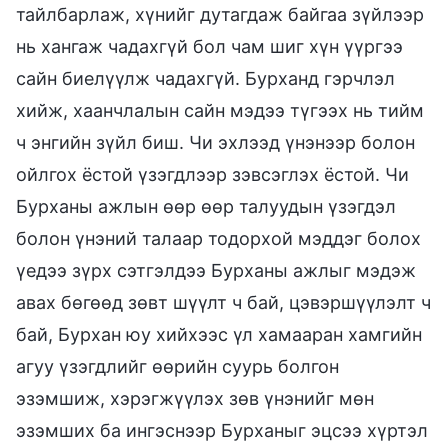
тайлбарлаж, хүнийг дутагдаж байгаа зүйлээр
нь хангаж чадахгүй бол чам шиг хүн үүргээ
сайн биелүүлж чадахгүй. Бурханд гэрчлэл
хийж, хаанчлалын сайн мэдээ түгээх нь тийм
ч энгийн зүйл биш. Чи эхлээд үнэнээр болон
ойлгох ёстой үзэгдлээр зэвсэглэх ёстой. Чи
Бурханы ажлын өөр өөр талуудын үзэгдэл
болон үнэний талаар тодорхой мэддэг болох
үедээ зүрх сэтгэлдээ Бурханы ажлыг мэдэж
авах бөгөөд зөвт шүүлт ч бай, цэвэршүүлэлт ч
бай, Бурхан юу хийхээс үл хамааран хамгийн
агуу үзэгдлийг өөрийн суурь болгон
эзэмшиж, хэрэгжүүлэх зөв үнэнийг мөн
эзэмших ба ингэснээр Бурханыг эцсээ хүртэл