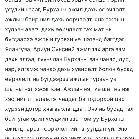
үеүдийн зааг, Бурханы ажил дахь өөрчлөлт,
ажлын байршил дахь өөрчлөлт, энэ ажлын
хүлээн авагч дахь өөрчлөлт гэх мэт нь
бүгдээрээ ажлын гурван үе шатанд багтдаг.
Ялангуяа, Ариун Сүнсний ажиллах арга зам
дахь ялгаа, түүнчлэн Бурханы зан чанар, дүр,
нэр, ялгамж чанар дахь хувиралт болон бусад
өөрчлөлт нь бүгдээрээ ажлын гурван үе
шатны нэг хэсэг юм. Ажлын нэг үе шат нь нэг
хэсгийг л төлөөлж чаддаг ба тодорхой цар
хүрээн дотор хязгаарлагддаг. Энэ нь бусад тал
байтугай эрин үеүдийн зааг юм уу Бурханы
ажилд гарсан өөрчлөлтийг агуулдаггүй. Энэ
нь мэдээж илэрхий баримт юм. Ажлын гурван