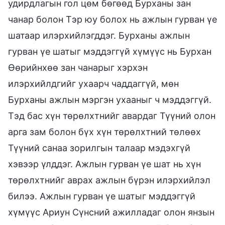
удирдлагын гол цөм бөгөөд Бурханы зан
чанар болон Тэр юу болох нь ажлын гурван үе
шатаар илэрхийлэгддэг. Бурханы ажлын
гурван үе шатыг мэддэггүй хүмүүс нь Бурхан
Өөрийнхөө зан чанарыг хэрхэн
илэрхийлдгийг ухаарч чаддаггүй, мөн
Бурханы ажлын мэргэн ухааныг ч мэддэггүй.
Тэд бас хүн төрөлхтнийг авардаг Түүний олон
арга зам болон бүх хүн төрөлхтний төлөөх
Түүний санаа зорилгын талаар мэдэхгүй
хэвээр үлддэг. Ажлын гурван үе шат нь хүн
төрөлхтнийг аврах ажлын бүрэн илэрхийлэл
билээ. Ажлын гурван үе шатыг мэддэггүй
хүмүүс Ариун Сүнсний ажилладаг олон янзын