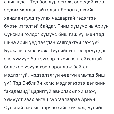
ашигладаг. Тэд бас дүр эсгэж, өөрсдийнхөө
эрдэм мэдлэгтэй гэдэгт болон дэлхийг
хөндлөн гулд туулах чадвартай гэдэгтээ
бүрэн итгэлтэй байдаг. Тийм хүмүүс нь Ариун
Сүнсний голдог хүмүүс биш гэж үү, мөн тэд
шинэ эрин үед таягдан хаягдахгүй гэж үү?
Бурханы өмнө ирж, Түүнийг илт эсэргүүцдэг
энэ хүмүүс бол зүгээр л хэчнээн гайхалтай
болохоо үзүүлэхээр оролдож байгаа
мэдлэггүй, мэдээлэлгүй өөдгүй амьтад биш
үү? Тэд Библийн хомс мэдлэгээрээ дэлхийн
“академид” цадиггүй авирлахыг хичээж,
хүмүүст заах өнгөц сургаалаараа Ариун
Сүнсний ажлыг өөрчлөхийг хичээж, үүнийг