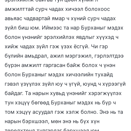
амжилттай сурч чадах хичээл болохоос
авьяас чадвартай ямар ч хүний сурч чадах
зүйл биш юм. Иймээс та нар Бурханыг мэдэх
болон үнэнийг эрэлхийлэх явдлыг хүүхэд ч
хийж чадах зүйл гэж үзэх ёсгүй. Чи гэр
бүлийн амьдрал, ажил мэргэжил, гэрлэлтдээ
бүрэн амжилт гаргасан байж болох ч үнэн
болон Бурханыг мэдэх хичээлийн тухайд
гэвэл үзүүлэх зүйл юу ч үгүй, юунд ч хүрээгүй
байдаг. Та нарын хувьд үнэнийг хэрэгжүүлэх
тун хэцүү бөгөөд Бурханыг мэдэх нь бүр ч
том хэцүү асуудал гэж хэлж болно. Энэ нь та
нарын бэрхшээл, мөн энэ нь бүх хүн
төрөлхтөнд тулгардаг бэрхшээл юм.