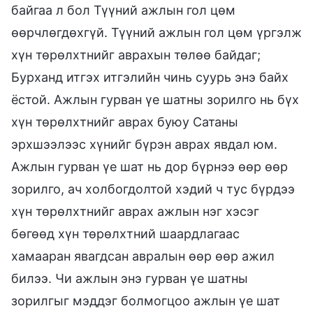
байгаа л бол Түүний ажлын гол цөм
өөрчлөгдөхгүй. Түүний ажлын гол цөм үргэлж
хүн төрөлхтнийг аврахын төлөө байдаг;
Бурханд итгэх итгэлийн чинь суурь энэ байх
ёстой. Ажлын гурван үе шатны зорилго нь бүх
хүн төрөлхтнийг аврах буюу Сатаны
эрхшээлээс хүнийг бүрэн аврах явдал юм.
Ажлын гурван үе шат нь дор бүрнээ өөр өөр
зорилго, ач холбогдолтой хэдий ч тус бүрдээ
хүн төрөлхтнийг аврах ажлын нэг хэсэг
бөгөөд хүн төрөлхтний шаардлагаас
хамааран явагдсан авралын өөр өөр ажил
билээ. Чи ажлын энэ гурван үе шатны
зорилгыг мэддэг болмогцоо ажлын үе шат