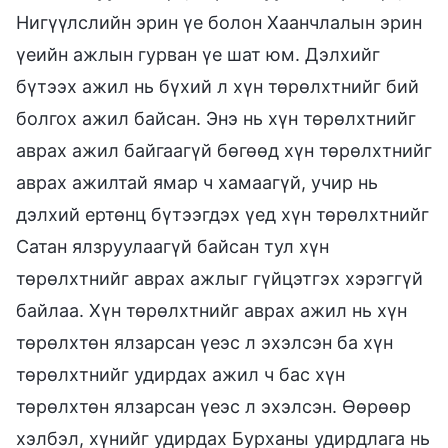
Нигүүлслийн эрин үе болон Хаанчлалын эрин
үеийн ажлын гурван үе шат юм. Дэлхийг
бүтээх ажил нь бүхий л хүн төрөлхтнийг бий
болгох ажил байсан. Энэ нь хүн төрөлхтнийг
аврах ажил байгаагүй бөгөөд хүн төрөлхтнийг
аврах ажилтай ямар ч хамаагүй, учир нь
дэлхий ертөнц бүтээгдэх үед хүн төрөлхтнийг
Сатан ялзруулаагүй байсан тул хүн
төрөлхтнийг аврах ажлыг гүйцэтгэх хэрэггүй
байлаа. Хүн төрөлхтнийг аврах ажил нь хүн
төрөлхтөн ялзарсан үеэс л эхэлсэн ба хүн
төрөлхтнийг удирдах ажил ч бас хүн
төрөлхтөн ялзарсан үеэс л эхэлсэн. Өөрөөр
хэлбэл, хүнийг удирдах Бурханы удирдлага нь