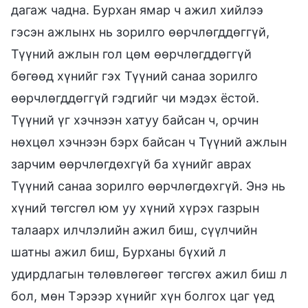
дагаж чадна. Бурхан ямар ч ажил хийлээ
гэсэн ажлынх нь зорилго өөрчлөгддөггүй,
Түүний ажлын гол цөм өөрчлөгддөггүй
бөгөөд хүнийг гэх Түүний санаа зорилго
өөрчлөгддөггүй гэдгийг чи мэдэх ёстой.
Түүний үг хэчнээн хатуу байсан ч, орчин
нөхцөл хэчнээн бэрх байсан ч Түүний ажлын
зарчим өөрчлөгдөхгүй ба хүнийг аврах
Түүний санаа зорилго өөрчлөгдөхгүй. Энэ нь
хүний төгсгөл юм уу хүний хүрэх газрын
талаарх илчлэлийн ажил биш, сүүлчийн
шатны ажил биш, Бурханы бүхий л
удирдлагын төлөвлөгөөг төгсгөх ажил биш л
бол, мөн Тэрээр хүнийг хүн болгох цаг үед