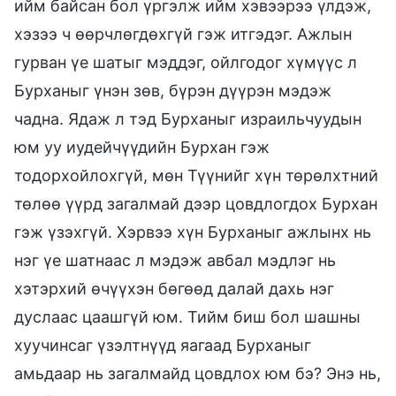
ийм байсан бол үргэлж ийм хэвээрээ үлдэж,
хэзээ ч өөрчлөгдөхгүй гэж итгэдэг. Ажлын
гурван үе шатыг мэддэг, ойлгодог хүмүүс л
Бурханыг үнэн зөв, бүрэн дүүрэн мэдэж
чадна. Ядаж л тэд Бурханыг израильчуудын
юм уу иудейчүүдийн Бурхан гэж
тодорхойлохгүй, мөн Түүнийг хүн төрөлхтний
төлөө үүрд загалмай дээр цовдлогдох Бурхан
гэж үзэхгүй. Хэрвээ хүн Бурханыг ажлынх нь
нэг үе шатнаас л мэдэж авбал мэдлэг нь
хэтэрхий өчүүхэн бөгөөд далай дахь нэг
дуслаас цаашгүй юм. Тийм биш бол шашны
хуучинсаг үзэлтнүүд яагаад Бурханыг
амьдаар нь загалмайд цовдлох юм бэ? Энэ нь,