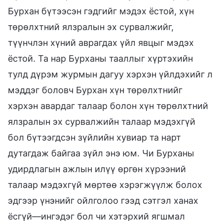
Бурхан бүтээсэн гэдгийг мэдэх ёстой, хүн
төрөлхтний ялзралын эх сурвалжийг,
түүнчлэн хүний аврагдах үйл явцыг мэдэх
ёстой. Та нар Бурханы тааллыг хүртэхийн
тулд дүрэм журмын дагуу хэрхэн үйлдэхийг л
мэддэг боловч Бурхан хүн төрөлхтнийг
хэрхэн авардаг талаар болон хүн төрөлхтний
ялзралын эх сурвалжийн талаар мэдэхгүй
бол бүтээгдсэн зүйлийн хувиар та нарт
дутагдаж байгаа зүйл энэ юм. Чи Бурханы
удирдлагын ажлын илүү өргөн хүрээний
талаар мэдэхгүй мөртөө хэрэгжүүлж болох
эдгээр үнэнийг ойлголоо гээд сэтгэл ханах
ёсгүй—ингэдэг бол чи хэтэрхий ягшмал