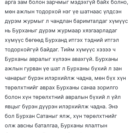
арга зам болон зарчмыг мэдэхгүй байх болно,
мөн ажлын тодорхой нэг үе шатнаас үлдсэн
дүрэм журмыг л чандлан баримталдаг хүмүүс
нь Бурханыг дүрэм журмаар хязгаарладаг
хүмүүс бөгөөд Бурханд итгэх тэдний итгэл
тодорхойгүй байдаг. Тийм хүмүүс хэзээ ч
Бурханы авралыг хүлээн авахгүй. Бурханы
ажлын гурван үе шат л Бурханы бүхий л зан
чанарыг бүрэн илэрхийлж чадна, мөн бүх хүн
төрөлхтнийг аврах Бурханы санаа зорилго
болон хүн төрөлхтний авралын бүхий л үйл
явцыг бүрэн дүүрэн илэрхийлж чадна. Энэ
бол Бурхан Сатаныг ялж, хүн төрөлхтнийг
олж авсны баталгаа, Бурханы ялалтын