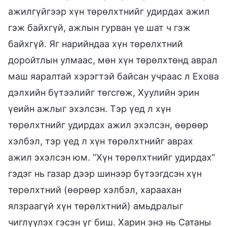
ажилгүйгээр хүн төрөлхтнийг удирдах ажил
гэж байхгүй, ажлын гурван үе шат ч гэж
байхгүй. Яг нарийндаа хүн төрөлхтний
доройтлын улмаас, мөн хүн төрөлхтөнд аврал
маш яаралтай хэрэгтэй байсан учраас л Ехова
дэлхийн бүтээлийг төгсгөж, Хуулийн эрин
үеийн ажлыг эхэлсэн. Тэр үед л хүн
төрөлхтнийг удирдах ажил эхэлсэн, өөрөөр
хэлбэл, тэр үед л хүн төрөлхтнийг аврах
ажил эхэлсэн юм. “Хүн төрөлхтнийг удирдах”
гэдэг нь газар дээр шинээр бүтээгдсэн хүн
төрөлхтний (өөрөөр хэлбэл, хараахан
ялзраагүй хүн төрөлхтний) амьдралыг
чиглүүлэх гэсэн үг биш. Харин энэ нь Сатаны