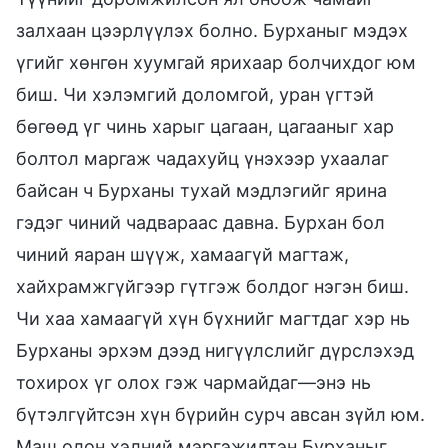
залхаан цээрлүүлэх болно. Бурханыг мэдэх
үгийг хөнгөн хуумгай ярихаар болчихдог юм
биш. Чи хэлэмгий доломгой, уран үгтэй
бөгөөд үг чинь харыг цагаан, цагааныг хар
болтол маргаж чадахуйц үнэхээр ухаалаг
байсан ч Бурханы тухай мэдлэгийг ярина
гэдэг чиний чадвараас давна. Бурхан бол
чиний яаран шүүж, хамаагүй магтаж,
хайхрамжгүйгээр гүтгэж болдог нэгэн биш.
Чи хаа хамаагүй хүн бүхнийг магтдаг хэр нь
Бурханы эрхэм дээд нигүүлслийг дүрслэхэд
тохирох үг олох гэж чармайдаг—энэ нь
бүтэлгүйтсэн хүн бүрийн сурч авсан зүйл юм.
Маш олон хэлний мэргэжилтэн Бурханыг