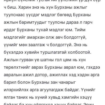
ч биш. Харин энэ нь хүн Бурханы ажлыг
туулснаас үүсдэг мэдлэг бөгөөд Бурханы
ажлын баримтуудыг туулсны дараа л гарч
ирдэг Бурханы тухай мэдлэг юм. Тийм
мэдлэгийг амархан олж авч болдоггүй,
үүнийг мөн заалгаж ч болдоггүй. Энэ нь
бүхэлдээ хувийн туршлагатай холбоотой.
Ажлын гурван үе шатны гол цөм нь хүн
төрөлхтнийг аврах Бурханы аврал юм, гэхдээ
авралын ажил дотор, ажиллах хэд хэдэн арга
барил болон Бурханы зан чанарыг
илэрхийлэх арга агуулагдаж байдаг. Үүнийг
ялган таних нь хүний хувьд хамгийн хэцүү
байдаг ба хүн ойлгоход хэцүү байдаг. Эрин