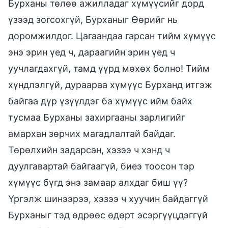
Бурханы төлөө ажилладаг хүмүүсийг дорд
үзээд зогсохгүй, Бурханыг Өөрийг нь
доромжилдог. Цагаандаа гарсан тийм хүмүүс
энэ эрин үед ч, дараагийн эрин үед ч
уучлагдахгүй, тамд үүрд мөхөх болно! Тийм
хүндлэлгүй, дураараа хүмүүс Бурханд итгэж
байгаа дүр үзүүлдэг ба хүмүүс ийм байх
тусмаа Бурханы захиргааны зарлигийг
амархан зөрчих магадлалтай байдаг.
Төрөлхийн задарсан, хэзээ ч хэнд ч
дуулгавартай байгаагүй, биеэ тоосон тэр
хүмүүс бүгд энэ замаар алхдаг биш үү?
Үргэлж шинээрээ, хэзээ ч хуучин байдаггүй
Бурханыг тэд өдрөөс өдөрт эсэргүүцдэггүй