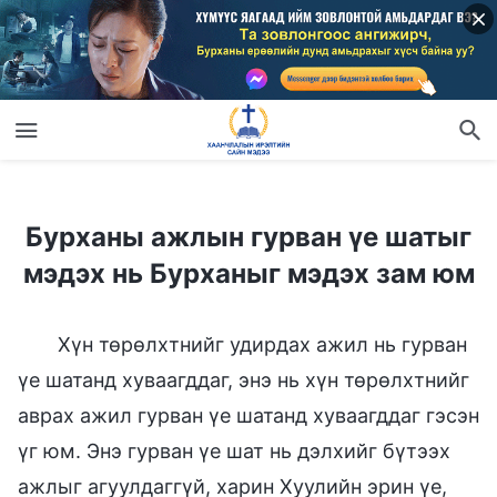
Бурханы ажлын гурван үе шатыг мэдэх нь Бурханыг мэдэх зам юм
Бурханы ажлын гурван үе шатыг
мэдэх нь Бурханыг мэдэх зам юм
Хүн төрөлхтнийг удирдах ажил нь гурван
үе шатанд хуваагддаг, энэ нь хүн төрөлхтнийг
аврах ажил гурван үе шатанд хуваагддаг гэсэн
үг юм. Энэ гурван үе шат нь дэлхийг бүтээх
ажлыг агуулдаггүй, харин Хуулийн эрин үе,