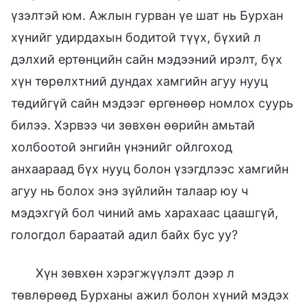
үзэлтэй юм. Ажлын гурван үе шат нь Бурхан
хүнийг удирдахын бодитой түүх, бүхий л
дэлхий ертөнцийн сайн мэдээний ирэлт, бүх
хүн төрөлхтний дундах хамгийн агуу нууц
төдийгүй сайн мэдээг өргөнөөр номлох суурь
билээ. Хэрвээ чи зөвхөн өөрийн амьтай
холбоотой энгийн үнэнийг ойлгоход
анхаараад бүх нууц болон үзэгдлээс хамгийн
агуу нь болох энэ зүйлийн талаар юу ч
мэдэхгүй бол чиний амь харахаас цаашгүй,
гологдол бараатай адил байх бус уу?
Хүн зөвхөн хэрэгжүүлэлт дээр л
төвлөрөөд Бурханы ажил болон хүний мэдэх