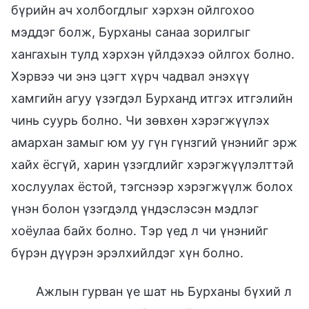
бүрийн ач холбогдлыг хэрхэн ойлгохоо
мэддэг болж, Бурханы санаа зорилгыг
хангахын тулд хэрхэн үйлдэхээ ойлгох болно.
Хэрвээ чи энэ цэгт хүрч чадвал энэхүү
хамгийн агуу үзэгдэл Бурханд итгэх итгэлийн
чинь суурь болно. Чи зөвхөн хэрэгжүүлэх
амархан замыг юм уу гүн гүнзгий үнэнийг эрж
хайх ёсгүй, харин үзэгдлийг хэрэгжүүлэлттэй
хослуулах ёстой, тэгснээр хэрэгжүүлж болох
үнэн болон үзэгдэлд үндэслэсэн мэдлэг
хоёулаа байх болно. Тэр үед л чи үнэнийг
бүрэн дүүрэн эрэлхийлдэг хүн болно.
Ажлын гурван үе шат нь Бурханы бүхий л