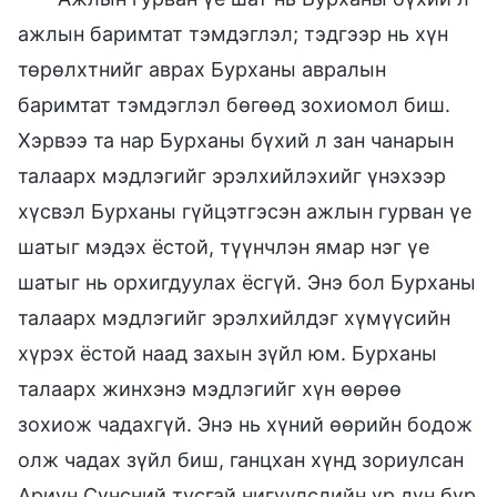
ажлын баримтат тэмдэглэл; тэдгээр нь хүн
төрөлхтнийг аврах Бурханы авралын
баримтат тэмдэглэл бөгөөд зохиомол биш.
Хэрвээ та нар Бурханы бүхий л зан чанарын
талаарх мэдлэгийг эрэлхийлэхийг үнэхээр
хүсвэл Бурханы гүйцэтгэсэн ажлын гурван үе
шатыг мэдэх ёстой, түүнчлэн ямар нэг үе
шатыг нь орхигдуулах ёсгүй. Энэ бол Бурханы
талаарх мэдлэгийг эрэлхийлдэг хүмүүсийн
хүрэх ёстой наад захын зүйл юм. Бурханы
талаарх жинхэнэ мэдлэгийг хүн өөрөө
зохиож чадахгүй. Энэ нь хүний өөрийн бодож
олж чадах зүйл биш, ганцхан хүнд зориулсан
Ариун Сүнсний тусгай нигүүлслийн үр дүн бүр