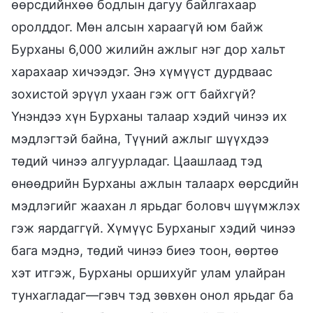
өөрсдийнхөө бодлын дагуу байлгахаар
оролддог. Мөн алсын хараагүй юм байж
Бурханы 6,000 жилийн ажлыг нэг дор хальт
харахаар хичээдэг. Энэ хүмүүст дурдваас
зохистой эрүүл ухаан гэж огт байхгүй?
Үнэндээ хүн Бурханы талаар хэдий чинээ их
мэдлэгтэй байна, Түүний ажлыг шүүхдээ
төдий чинээ алгуурладаг. Цаашлаад тэд
өнөөдрийн Бурханы ажлын талаарх өөрсдийн
мэдлэгийг жаахан л ярьдаг боловч шүүмжлэх
гэж яардаггүй. Хүмүүс Бурханыг хэдий чинээ
бага мэднэ, төдий чинээ биеэ тоон, өөртөө
хэт итгэж, Бурханы оршихуйг улам улайран
тунхагладаг—гэвч тэд зөвхөн онол ярьдаг ба