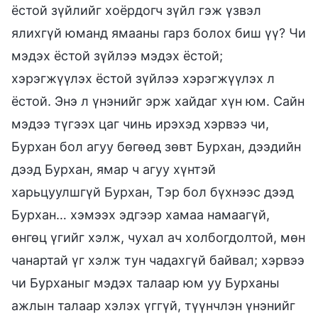
ёстой зүйлийг хоёрдогч зүйл гэж үзвэл
ялихгүй юманд ямааны гарз болох биш үү? Чи
мэдэх ёстой зүйлээ мэдэх ёстой;
хэрэгжүүлэх ёстой зүйлээ хэрэгжүүлэх л
ёстой. Энэ л үнэнийг эрж хайдаг хүн юм. Сайн
мэдээ түгээх цаг чинь ирэхэд хэрвээ чи,
Бурхан бол агуу бөгөөд зөвт Бурхан, дээдийн
дээд Бурхан, ямар ч агуу хүнтэй
харьцуулшгүй Бурхан, Тэр бол бүхнээс дээд
Бурхан… хэмээх эдгээр хамаа намаагүй,
өнгөц үгийг хэлж, чухал ач холбогдолтой, мөн
чанартай үг хэлж тун чадахгүй байвал; хэрвээ
чи Бурханыг мэдэх талаар юм уу Бурханы
ажлын талаар хэлэх үггүй, түүнчлэн үнэнийг