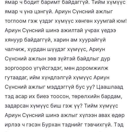
ямар ч бодит баримт байдаггүй. Тийм хүмүүс
ямар ч үнэ цэнгүй. Ариун Сүнсний ажлыг
тоглоом гэж үздэг хүмүүс хөнгөн хуумгай юм!
Ариун Сүнсний шинэ ажилтай учрах үедээ
хянуур байдаггүй, харин ам хуурайгүй
чалчиж, хурдан шүүдэг хүмүүс, Ариун
Сүнсний ажлын зөв зүйтэй байдлыг дур
зоргоороо үгүйсгэдэг, мөн доромжилж
гутаадаг, ийм хүндлэлгүй хүмүүс Ариун
Сүнсний ажлыг мэддэггүй бус уу? Цаашлаад
тэд асар их биеэ тоосон, төрөлхийн бардам,
задарсан хүмүүс биш гэж үү? Тийм хүмүүс
Ариун Сүнсний шинэ ажлыг хүлээн авах өдөр
ирлээ ч гэсэн Бурхан тэднийг тэвчихгүй. Тэд