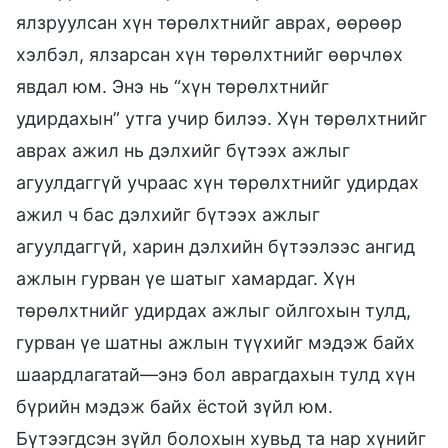
ялзруулсан хүн төрөлхтнийг аврах, өөрөөр
хэлбэл, ялзарсан хүн төрөлхтнийг өөрчлөх
явдал юм. Энэ нь “хүн төрөлхтнийг
удирдахын” утга учир билээ. Хүн төрөлхтнийг
аврах ажил нь дэлхийг бүтээх ажлыг
агуулдаггүй учраас хүн төрөлхтнийг удирдах
ажил ч бас дэлхийг бүтээх ажлыг
агуулдаггүй, харин дэлхийн бүтээлээс ангид
ажлын гурван үе шатыг хамардаг. Хүн
төрөлхтнийг удирдах ажлыг ойлгохын тулд,
гурван үе шатны ажлын түүхийг мэдэж байх
шаардлагатай—энэ бол аврагдахын тулд хүн
бүрийн мэдэж байх ёстой зүйл юм.
Бүтээгдсэн зүйл болохын хувьд та нар хүнийг