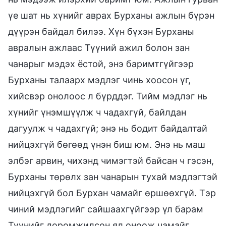
үе шат нь хүнийг аврах Бурханы ажлын бүрэн
дүүрэн байдал билээ. Хүн бүхэн Бурханы
авралын ажлаас Түүний ажил болон зан
чанарыг мэдэх ёстой, энэ баримтгүйгээр
Бурханы талаарх мэдлэг чинь хоосон үг,
хийсвэр онолоос л бүрддэг. Тийм мэдлэг нь
хүнийг үнэмшүүлж ч чадахгүй, байлдан
дагуулж ч чадахгүй; энэ нь бодит байдалтай
нийцэхгүй бөгөөд үнэн биш юм. Энэ нь маш
элбэг арвин, чихэнд чимэгтэй байсан ч гэсэн,
Бурханы төрөлх зан чанарын тухай мэдлэгтэй
нийцэхгүй бол Бурхан чамайг өршөөхгүй. Тэр
чиний мэдлэгийг сайшаахгүйгээр үл барам
Түүнийг доромжилсон ял оноож чамайг