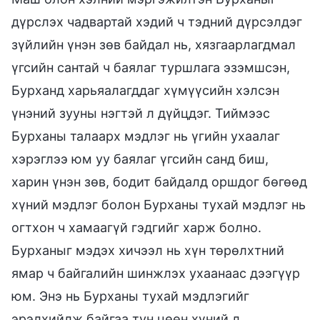
дүрслэх чадвартай хэдий ч тэдний дүрсэлдэг
зүйлийн үнэн зөв байдал нь, хязгаарлагдмал
үгсийн сантай ч баялаг туршлага эзэмшсэн,
Бурханд харьяалагддаг хүмүүсийн хэлсэн
үнэний зууны нэгтэй л дүйцдэг. Тиймээс
Бурханы талаарх мэдлэг нь үгийн ухаалаг
хэрэглээ юм уу баялаг үгсийн санд биш,
харин үнэн зөв, бодит байдалд оршдог бөгөөд
хүний мэдлэг болон Бурханы тухай мэдлэг нь
огтхон ч хамаагүй гэдгийг харж болно.
Бурханыг мэдэх хичээл нь хүн төрөлхтний
ямар ч байгалийн шинжлэх ухаанаас дээгүүр
юм. Энэ нь Бурханы тухай мэдлэгийг
эрэлхийлж байгаа тун цөөн хүний л