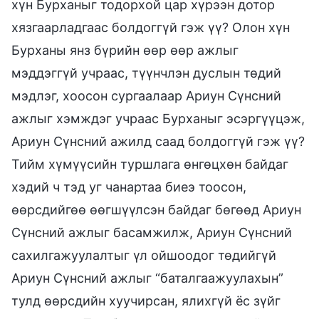
хүн Бурханыг тодорхой цар хүрээн дотор
хязгаарладгаас болдоггүй гэж үү? Олон хүн
Бурханы янз бүрийн өөр өөр ажлыг
мэддэггүй учраас, түүнчлэн дуслын төдий
мэдлэг, хоосон сургаалаар Ариун Сүнсний
ажлыг хэмждэг учраас Бурханыг эсэргүүцэж,
Ариун Сүнсний ажилд саад болдоггүй гэж үү?
Тийм хүмүүсийн туршлага өнгөцхөн байдаг
хэдий ч тэд уг чанартаа биеэ тоосон,
өөрсдийгөө өөгшүүлсэн байдаг бөгөөд Ариун
Сүнсний ажлыг басамжилж, Ариун Сүнсний
сахилгажуулалтыг үл ойшоодог төдийгүй
Ариун Сүнсний ажлыг “баталгаажуулахын”
тулд өөрсдийн хуучирсан, ялихгүй ёс зүйг