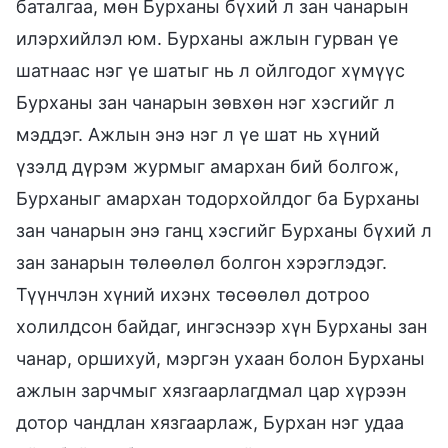
баталгаа, мөн Бурханы бүхий л зан чанарын
илэрхийлэл юм. Бурханы ажлын гурван үе
шатнаас нэг үе шатыг нь л ойлгодог хүмүүс
Бурханы зан чанарын зөвхөн нэг хэсгийг л
мэддэг. Ажлын энэ нэг л үе шат нь хүний
үзэлд дүрэм журмыг амархан бий болгож,
Бурханыг амархан тодорхойлдог ба Бурханы
зан чанарын энэ ганц хэсгийг Бурханы бүхий л
зан занарын төлөөлөл болгон хэрэглэдэг.
Түүнчлэн хүний ихэнх төсөөлөл дотроо
холилдсон байдаг, ингэснээр хүн Бурханы зан
чанар, оршихуй, мэргэн ухаан болон Бурханы
ажлын зарчмыг хязгаарлагдмал цар хүрээн
дотор чандлан хязгаарлаж, Бурхан нэг удаа