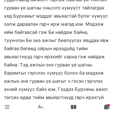
гурван үе шатны оньсого хүмүүст тайлагдах
үед Бурханыг мэддэг авьяастай бүлэг хүмүүс
ээлж дараалан гарч ирж магад юм. Мэдээж
ийм байгаасай гэж Би найдаж байна,
түүнчлэн Би энэ ажлыг биелүүлэх явцдаа явж
байгаа бөгөөд ойрын ирээдүйд тийм
авьяастнууд гарч ирэхийг харна гэж найдаж
байна. Тэд ажлын энэ гурван үе шатны
баримтыг гэрчлэх хүмүүс болох ба мэдээж
ажлын энэ гурван үе шатыг ч гэсэн гэрчлэх
эхний хүмүүс байх юм. Гэхдээ Бурханы ажил
төгсөх өдөр тийм авьяастнууд гарч ирэхгүй
юм уу эсвэл бие махбодтой болсон
Бурханаар төгс болгуулахыг биечлэн хүлээн