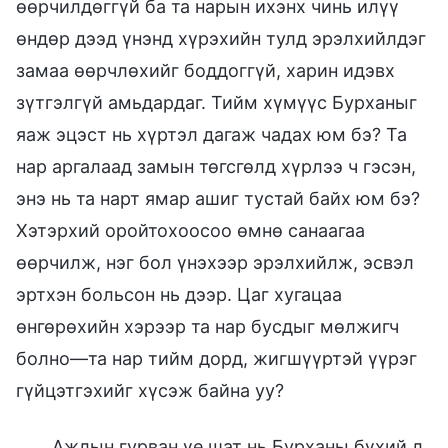
өөрчилдөггүй ба та нарын ихэнх чинь илүү
өндөр дээд үнэнд хүрэхийн тулд эрэлхийлдэг
замаа өөрчлөхийг боддоггүй, харин идэвх
зүтгэлгүй амьдардаг. Тийм хүмүүс Бурханыг
яаж эцэст нь хүртэл дагаж чадах юм бэ? Та
нар аргалаад замын төгсгөлд хүрлээ ч гэсэн,
энэ нь та нарт ямар ашиг тустай байх юм бэ?
Хэтэрхий оройтохоосоо өмнө санаагаа
өөрчилж, нэг бол үнэхээр эрэлхийлж, эсвэл
эртхэн больсон нь дээр. Цаг хугацаа
өнгөрөхийн хэрээр та нар бусдыг мөлжигч
болно—та нар тийм дорд, жигшүүртэй үүрэг
гүйцэтгэхийг хүсэж байна уу?
Ажлын гурван үе шат нь Бурханы бүхий л