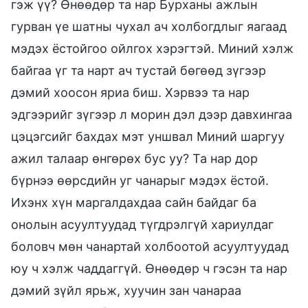
гэж үү? Өнөөдөр та нар Бурханы ажлын
гурван үе шатны чухал ач холбогдлыг яагаад
мэдэх ёстойгоо ойлгох хэрэгтэй. Миний хэлж
байгаа үг та нарт ач тустай бөгөөд зүгээр
дэмий хоосон яриа биш. Хэрвээ та нар
эдгээрийг зүгээр л морин дэл дээр давхингаа
цэцэгсийг бахдах мэт уншвал Миний шаргуу
ажил талаар өнгөрөх бус уу? Та нар дор
бүрнээ өөрсдийн уг чанарыг мэдэх ёстой.
Ихэнх хүн маргалдахдаа сайн байдаг ба
онолын асуултуудад түгдрэлгүй хариулдаг
боловч мөн чанартай холбоотой асуултуудад
юу ч хэлж чаддаггүй. Өнөөдөр ч гэсэн та нар
дэмий зүйл ярьж, хуучин зан чанараа