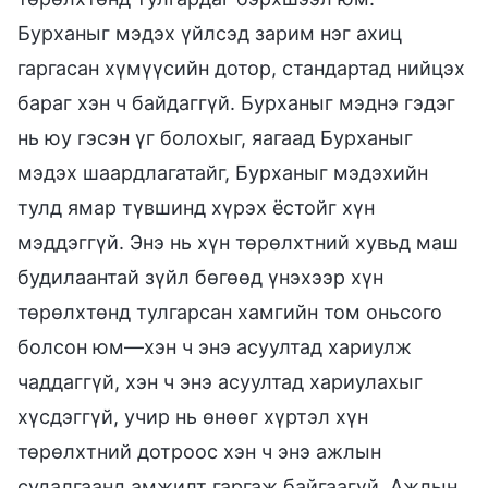
Бурханыг мэдэх үйлсэд зарим нэг ахиц
гаргасан хүмүүсийн дотор, стандартад нийцэх
бараг хэн ч байдаггүй. Бурханыг мэднэ гэдэг
нь юу гэсэн үг болохыг, яагаад Бурханыг
мэдэх шаардлагатайг, Бурханыг мэдэхийн
тулд ямар түвшинд хүрэх ёстойг хүн
мэддэггүй. Энэ нь хүн төрөлхтний хувьд маш
будилаантай зүйл бөгөөд үнэхээр хүн
төрөлхтөнд тулгарсан хамгийн том оньсого
болсон юм—хэн ч энэ асуултад хариулж
чаддаггүй, хэн ч энэ асуултад хариулахыг
хүсдэггүй, учир нь өнөөг хүртэл хүн
төрөлхтний дотроос хэн ч энэ ажлын
судалгаанд амжилт гаргаж байгаагүй. Ажлын