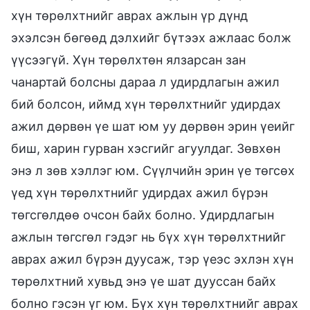
хүн төрөлхтнийг аврах ажлын үр дүнд
эхэлсэн бөгөөд дэлхийг бүтээх ажлаас болж
үүсээгүй. Хүн төрөлхтөн ялзарсан зан
чанартай болсны дараа л удирдлагын ажил
бий болсон, иймд хүн төрөлхтнийг удирдах
ажил дөрвөн үе шат юм уу дөрвөн эрин үеийг
биш, харин гурван хэсгийг агуулдаг. Зөвхөн
энэ л зөв хэллэг юм. Сүүлчийн эрин үе төгсөх
үед хүн төрөлхтнийг удирдах ажил бүрэн
төгсгөлдөө очсон байх болно. Удирдлагын
ажлын төгсгөл гэдэг нь бүх хүн төрөлхтнийг
аврах ажил бүрэн дуусаж, тэр үеэс эхлэн хүн
төрөлхтний хувьд энэ үе шат дууссан байх
болно гэсэн үг юм. Бүх хүн төрөлхтнийг аврах