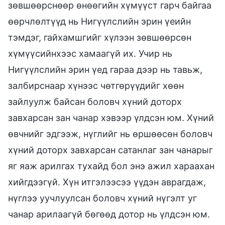
зөвшөөрснөөр өнөөгийн хүмүүст гарч байгаа
өөрчлөлтүүд нь Нигүүлслийн эрин үеийн
тэмдэг, гайхамшгийг хүлээн зөвшөөрсөн
хүмүүсийнхээс хамаагүй их. Учир нь
Нигүүлслийн эрин үед гараа дээр нь тавьж,
залбирснаар хүнээс чөтгөрүүдийг хөөн
зайлуулж байсан боловч хүний доторх
завхарсан зан чанар хэвээр үлдсэн юм. Хүний
өвчнийг эдгээж, нүглийг нь өршөөсөн боловч
хүний доторх завхарсан сатанлаг зан чанарыг
яг яаж арилгах тухайд бол энэ ажил хараахан
хийгдээгүй. Хүн итгэлээсээ үүдэн аврагдаж,
нүглээ уучлуулсан боловч хүний нүгэлт уг
чанар арилаагүй бөгөөд дотор нь үлдсэн юм.