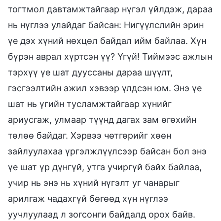
тогтмол давтамжтайгаар нүгэл үйлдэж, дараа
нь нүглээ улайдаг байсан: Нигүүлслийн эрин
үе дэх хүний нөхцөл байдал ийм байлаа. Хүн
бүрэн аврал хүртсэн үү? Үгүй! Тиймээс ажлын
тэрхүү үе шат дууссаны дараа шүүлт,
гэсгээлтийн ажил хэвээр үлдсэн юм. Энэ үе
шат нь үгийн тусламжтайгаар хүнийг
ариусгаж, улмаар түүнд дагах зам өгөхийн
төлөө байдаг. Хэрвээ чөтгөрийг хөөн
зайлуулахаа үргэлжлүүлсээр байсан бол энэ
үе шат үр дүнгүй, утга учиргүй байх байлаа,
учир нь энэ нь хүний нүгэлт уг чанарыг
арилгаж чадахгүй бөгөөд хүн нүглээ
уучлуулаад л зогсонги байдалд орох байв.