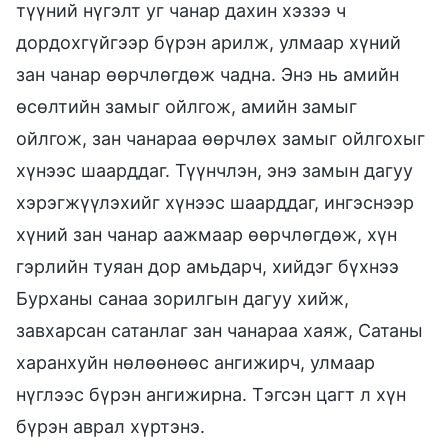
түүний нүгэлт уг чанар дахин хэзээ ч
дордохгүйгээр бүрэн арилж, улмаар хүний
зан чанар өөрчлөгдөж чадна. Энэ нь амийн
өсөлтийн замыг ойлгож, амийн замыг
ойлгож, зан чанараа өөрчлөх замыг ойлгохыг
хүнээс шаарддаг. Түүнчлэн, энэ замын дагуу
хэрэгжүүлэхийг хүнээс шаарддаг, ингэснээр
хүний зан чанар аажмаар өөрчлөгдөж, хүн
гэрлийн туяан дор амьдарч, хийдэг бүхнээ
Бурханы санаа зорилгын дагуу хийж,
завхарсан сатанлаг зан чанараа хаяж, Сатаны
харанхуйн нөлөөнөөс ангижирч, улмаар
нүглээс бүрэн ангижирна. Тэгсэн цагт л хүн
бүрэн аврал хүртэнэ.