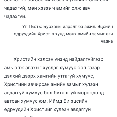
чадахгүй, мөн хэзээ ч амийг олж авч
чадахгүй.
Үг. I Боть: Бурханы илрэлт ба ажил. Эцсийн
өдрүүдийн Христ л хүнд мөнх амийн замыг өгч
чадна
Христийн хэлсэн үнэнд найдалгүйгээр
амь олж авахыг хүсдэг хүмүүс бол газар
дэлхий дээрх хамгийн утгагүй хүмүүс,
Христийн авчирсан амийн замыг хүлээн
авдаггүй хүмүүс бол бүтэшгүй мөрөөдөлд
автсан хүмүүс юм. Иймд Би эцсийн
өдрүүдийн Христийг хүлээн авдаггүй