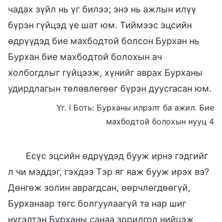
чадах зүйл нь үг билээ; энэ нь ажлын илүү
бүрэн гүйцэд үе шат юм. Тиймээс эцсийн
өдрүүдэд бие махбодтой болсон Бурхан нь
Бурхан бие махбодтой болохын ач
холбогдлыг гүйцээж, хүнийг аврах Бурханы
удирдлагын төлөвлөгөөг бүрэн дуусгасан юм.
Үг. I Боть: Бурханы илрэлт ба ажил. Бие
махбодтой болохын нууц 4
Есүс эцсийн өдрүүдэд бууж ирнэ гэдгийг
л чи мэддэг, гэхдээ Тэр яг яаж бууж ирэх вэ?
Дөнгөж золин аврагдсан, өөрчлөгдөөгүй,
Бурханаар төгс болгуулаагүй та нар шиг
нүгэлтэн Бурханы санаа зорилгод нийцэж