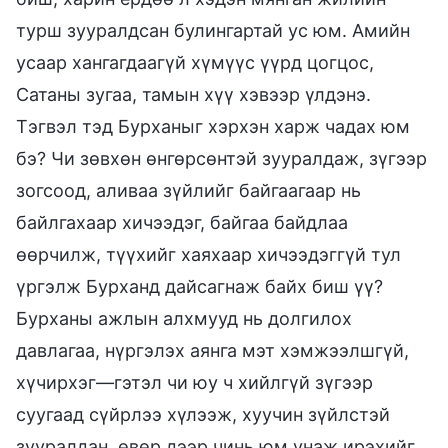
турш зууралдсан булингартай ус юм. Амийн
усаар хангагдаагүй хүмүүс үүрд цогцос,
Сатаны зугаа, тамын хүү хэвээр үлдэнэ.
Тэгвэл тэд Бурханыг хэрхэн харж чадах юм
бэ? Чи зөвхөн өнгөрсөнтэй зууралдаж, зүгээр
зогсоод, аливаа зүйлийг байгаагаар нь
байлгахаар хичээдэг, байгаа байдлаа
өөрчилж, түүхийг хаяхаар хичээдэггүй тул
үргэлж Бурханд дайсагнаж байх биш үү?
Бурханы ажлын алхмууд нь долгилох
давлагаа, нүргэлэх аянга мэт хэмжээлшгүй,
хүчирхэг—гэтэл чи юу ч хийлгүй зүгээр
суугаад сүйрлээ хүлээж, хуучин зүйлстэй
зууралдан, өвөр дээр чинь юм унаж ирэхийг