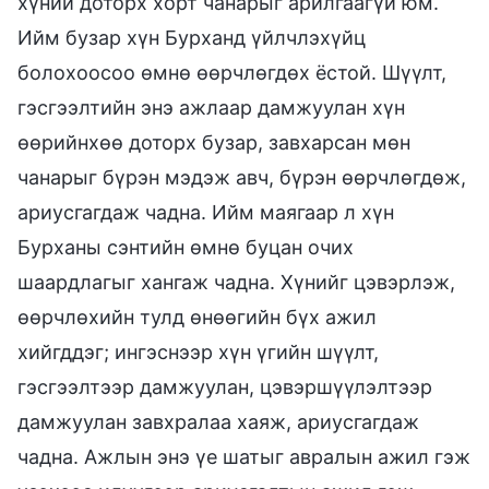
хүний доторх хорт чанарыг арилгаагүй юм.
Ийм бузар хүн Бурханд үйлчлэхүйц
болохоосоо өмнө өөрчлөгдөх ёстой. Шүүлт,
гэсгээлтийн энэ ажлаар дамжуулан хүн
өөрийнхөө доторх бузар, завхарсан мөн
чанарыг бүрэн мэдэж авч, бүрэн өөрчлөгдөж,
ариусгагдаж чадна. Ийм маягаар л хүн
Бурханы сэнтийн өмнө буцан очих
шаардлагыг хангаж чадна. Хүнийг цэвэрлэж,
өөрчлөхийн тулд өнөөгийн бүх ажил
хийгддэг; ингэснээр хүн үгийн шүүлт,
гэсгээлтээр дамжуулан, цэвэршүүлэлтээр
дамжуулан завхралаа хаяж, ариусгагдаж
чадна. Ажлын энэ үе шатыг авралын ажил гэж