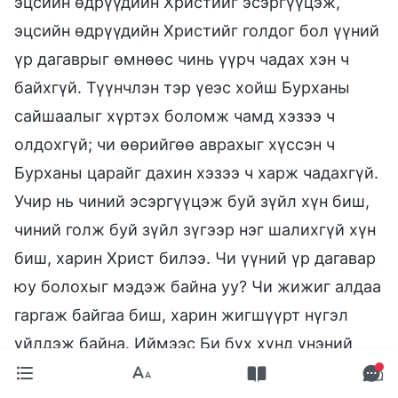
эцсийн өдрүүдийн Христийг эсэргүүцэж,
эцсийн өдрүүдийн Христийг голдог бол үүний
үр дагаврыг өмнөөс чинь үүрч чадах хэн ч
байхгүй. Түүнчлэн тэр үеэс хойш Бурханы
сайшаалыг хүртэх боломж чамд хэзээ ч
олдохгүй; чи өөрийгөө аврахыг хүссэн ч
Бурханы царайг дахин хэзээ ч харж чадахгүй.
Учир нь чиний эсэргүүцэж буй зүйл хүн биш,
чиний голж буй зүйл зүгээр нэг шалихгүй хүн
биш, харин Христ билээ. Чи үүний үр дагавар
юу болохыг мэдэж байна уу? Чи жижиг алдаа
гаргаж байгаа биш, харин жигшүүрт нүгэл
үйлдэж байна. Иймээс Би бүх хүнд үнэний
өмнө араа шүдээ ярзайлган, хумс хуруугаа