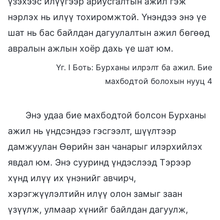
үзэхээс илүүгээр ариусгалтын ажил гэж
нэрлэх нь илүү тохиромжтой. Үнэндээ энэ үе
шат нь бас байлдан дагуулалтын ажил бөгөөд
авралын ажлын хоёр дахь үе шат юм.
Үг. I Боть: Бурханы илрэлт ба ажил. Бие
махбодтой болохын нууц 4
Энэ удаа бие махбодтой болсон Бурханы
ажил нь үндсэндээ гэсгээлт, шүүлтээр
дамжуулан Өөрийн зан чанарыг илэрхийлэх
явдал юм. Энэ сууринд үндэслээд Тэрээр
хүнд илүү их үнэнийг авчирч,
хэрэгжүүлэлтийн илүү олон замыг заан
үзүүлж, улмаар хүнийг байлдан дагуулж,