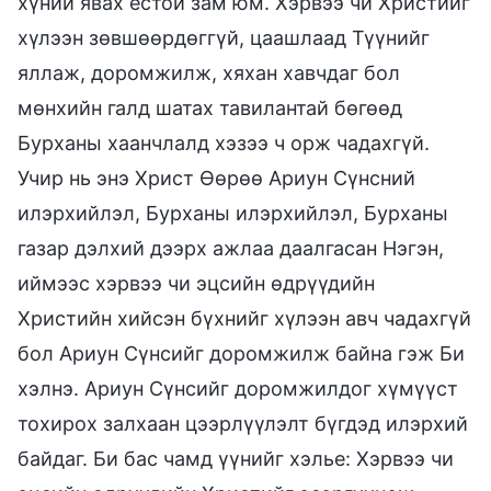
хүний явах ёстой зам юм. Хэрвээ чи Христийг
хүлээн зөвшөөрдөггүй, цаашлаад Түүнийг
яллаж, доромжилж, хяхан хавчдаг бол
мөнхийн галд шатах тавилантай бөгөөд
Бурханы хаанчлалд хэзээ ч орж чадахгүй.
Учир нь энэ Христ Өөрөө Ариун Сүнсний
илэрхийлэл, Бурханы илэрхийлэл, Бурханы
газар дэлхий дээрх ажлаа даалгасан Нэгэн,
иймээс хэрвээ чи эцсийн өдрүүдийн
Христийн хийсэн бүхнийг хүлээн авч чадахгүй
бол Ариун Сүнсийг доромжилж байна гэж Би
хэлнэ. Ариун Сүнсийг доромжилдог хүмүүст
тохирох залхаан цээрлүүлэлт бүгдэд илэрхий
байдаг. Би бас чамд үүнийг хэлье: Хэрвээ чи