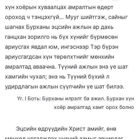
хүн хоёрын хуваалцах амралтын өдөрт
ороход ч тэнцэхгүй… Мууг шийтгэж, сайныг
шагнах Бурханы эцсийн ажлын ар дахь
ганцхан зорилго нь бүх хүнийг бүрмөсөн
ариусгах явдал юм, ингэснээр Тэр бүрэн
ариусгагдсан хүн төрөлхтнийг мөнхийн
амралтад аваачна. Түүний ажлын энэ үе шат
хамгийн чухал; энэ нь Түүний бүхий л
удирдлагын ажлын сүүлчийн үе шат билээ.
Үг. I Боть: Бурханы илрэлт ба ажил. Бурхан хүн
хоёр амралтад хамт орох болно
Эцсийн өдрүүдийн Христ амийг, өнө
мөнхөд үргэлжлэх үнэний замыг авчирдаг.