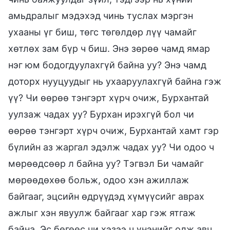
амьдралыг мэдэхэд чинь туслах мэргэн
ухааны үг биш, төгс төгөлдөр лүү чамайг
хөтлөх зам бүр ч биш. Энэ зөрөө чамд ямар
нэг юм бодогдуулахгүй байна уу? Энэ чамд
доторх нууцуудыг нь ухааруулахгүй байна гэж
үү? Чи өөрөө тэнгэрт хүрч очиж, Бурхантай
уулзаж чадах уу? Бурхан ирэхгүй бол чи
өөрөө тэнгэрт хүрч очиж, Бурхантай хамт гэр
бүлийн аз жаргал эдэлж чадах уу? Чи одоо ч
мөрөөдсөөр л байна уу? Тэгвэл Би чамайг
мөрөөдөхөө больж, одоо хэн ажиллаж
байгааг, эцсийн өдрүүдэд хүмүүсийг аврах
ажлыг хэн явуулж байгааг хар гэж ятгаж
байна. Эс бөгөөс чи хэзээ ч үнэнийг олж авч