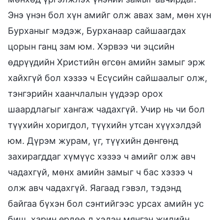
Энэ үнэн бол хүн амийг олж авах зам, мөн хүн
Бурханыг мэдэж, Бурханаар сайшаагдах
цорын ганц зам юм. Хэрвээ чи эцсийн
өдрүүдийн Христийн өгсөн амийн замыг эрж
хайхгүй бол хэзээ ч Есүсийн сайшаалыг олж,
тэнгэрийн хаанчлалын үүдээр орох
шаардлагыг хангаж чадахгүй. Учир нь чи бол
түүхийн хоригдол, түүхийн утсан хүүхэлдэй
юм. Дүрэм журам, үг, түүхийн дөнгөнд
захирагддаг хүмүүс хэзээ ч амийг олж авч
чадахгүй, мөнх амийн замыг ч бас хэзээ ч
олж авч чадахгүй. Яагаад гэвэл, тэдэнд
байгаа бүхэн бол сэнтийгээс урсах амийн ус
биш, харин ердөө л хэдэн мянган жилийн