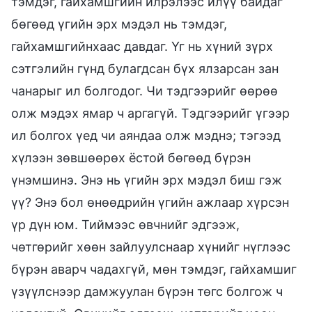
тэмдэг, гайхамшгийн илрэлээс илүү байдаг
бөгөөд үгийн эрх мэдэл нь тэмдэг,
гайхамшгийнхаас давдаг. Үг нь хүний зүрх
сэтгэлийн гүнд булагдсан бүх ялзарсан зан
чанарыг ил болгодог. Чи тэдгээрийг өөрөө
олж мэдэх ямар ч аргагүй. Тэдгээрийг үгээр
ил болгох үед чи аяндаа олж мэднэ; тэгээд
хүлээн зөвшөөрөх ёстой бөгөөд бүрэн
үнэмшинэ. Энэ нь үгийн эрх мэдэл биш гэж
үү? Энэ бол өнөөдрийн үгийн ажлаар хүрсэн
үр дүн юм. Тиймээс өвчнийг эдгээж,
чөтгөрийг хөөн зайлуулснаар хүнийг нүглээс
бүрэн аварч чадахгүй, мөн тэмдэг, гайхамшиг
үзүүлснээр дамжуулан бүрэн төгс болгож ч