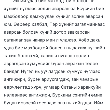
Эхний удаа бие махбодтой болсон нь
хүнийг нүглээс золин аварсан ба Есүсийн бие
махбодоор дамжуулан хүнийг золин аварсан
юм. Өөрөөр хэлбэл, Тэр хүнийг загалмайнаас
аварсан боловч хүний дотор завхарсан
сатанлаг зан чанар мөн л үлджээ. Хоёр дахь
удаа бие махбодтой болсон нь дахиж нүглийн
тахил болохгүй, харин ч нүглээс золин
аврагдсан хүмүүсийг бүрэн аврахын төлөө
байдаг. Нүгэл нь уучлагдсан хүмүүс нүглээс
ангижирч, бүрэн ариусгагдаж, зан чанарын
өөрчлөлтөд хүрч, улмаар Сатаны харанхуйн
нөлөөнөөс ангижирч, Бурханы сэнтийн өмнө
буцан ирээсэй гэсэндээ энэ нь хийгддэг. Ийм