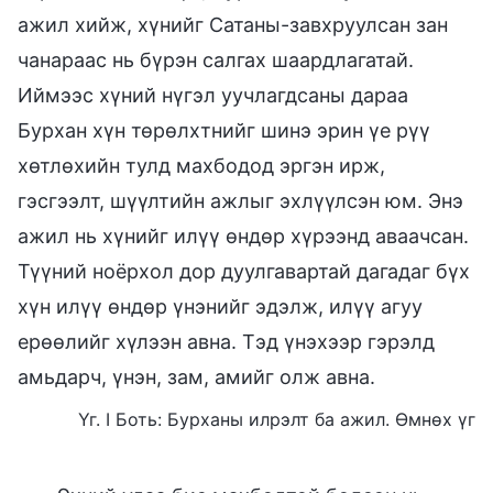
ажил хийж, хүнийг Сатаны-завхруулсан зан
чанараас нь бүрэн салгах шаардлагатай.
Иймээс хүний нүгэл уучлагдсаны дараа
Бурхан хүн төрөлхтнийг шинэ эрин үе рүү
хөтлөхийн тулд махбодод эргэн ирж,
гэсгээлт, шүүлтийн ажлыг эхлүүлсэн юм. Энэ
ажил нь хүнийг илүү өндөр хүрээнд аваачсан.
Түүний ноёрхол дор дуулгавартай дагадаг бүх
хүн илүү өндөр үнэнийг эдэлж, илүү агуу
ерөөлийг хүлээн авна. Тэд үнэхээр гэрэлд
амьдарч, үнэн, зам, амийг олж авна.
Үг. I Боть: Бурханы илрэлт ба ажил. Өмнөх үг