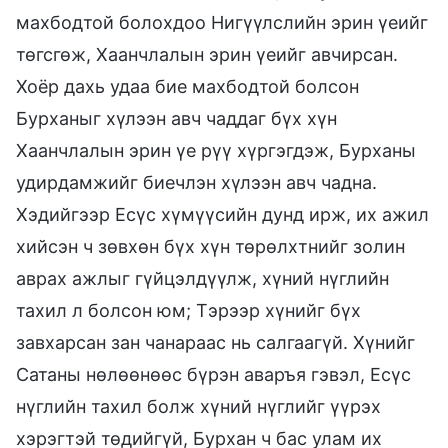
махбодтой болохдоо Нигүүлслийн эрин үеийг
төгсгөж, Хаанчлалын эрин үеийг авчирсан.
Хоёр дахь удаа бие махбодтой болсон
Бурханыг хүлээн авч чаддаг бүх хүн
Хаанчлалын эрин үе рүү хүргэгдэж, Бурханы
удирдамжийг биечлэн хүлээн авч чадна.
Хэдийгээр Есүс хүмүүсийн дунд ирж, их ажил
хийсэн ч зөвхөн бүх хүн төрөлхтнийг золин
аврах ажлыг гүйцэлдүүлж, хүний нүглийн
тахил л болсон юм; Тэрээр хүнийг бүх
завхарсан зан чанараас нь салгаагүй. Хүнийг
Сатаны нөлөөнөөс бүрэн аваръя гэвэл, Есүс
нүглийн тахил болж хүний нүглийг үүрэх
хэрэгтэй төдийгүй, Бурхан ч бас улам их