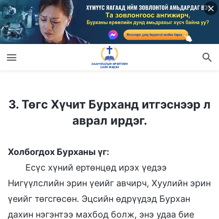
3. Төгс Хүчит Бурханд итгэснээр л аврал ирдэг.
3. Төгс Хүчит Бурханд итгэснээр л
аврал ирдэг.
Холбогдох Бурханы үг:
Есүс хүний ертөнцөд ирэх үедээ
Нигүүлслийн эрин үеийг авчирч, Хуулийн эрин
үеийг төгсгөсөн. Эцсийн өдрүүдэд Бурхан
дахин нэгэнтээ махбод болж, энэ удаа бие