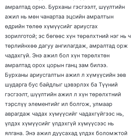
амралтад орно. Бурханы гэсгээлт, шүүлтийн
ажил нь мөн чанартаа эцсийн амралтын
өдрийн төлөө хүмүүсийг ариусгах
зорилготой; эс бөгөөс хүн төрөлхтний нэг нь ч
төрлийнхөө дагуу ангилагдаж, амралтад орж
чадахгүй. Энэ ажил бол хүн төрөлхтөн
амралтад орох цорын ганц зам билээ.
Бурханы ариусгалтын ажил л хүмүүсийн зөв
шударга бус байдлыг цэвэрлэх ба Түүний
гэсгээлт, шүүлтийн ажил л хүн төрөлхтний
тэрслүү элементийг ил болгож, улмаар
аврагдаж чадах хүмүүсийг чадахгүйгээс нь,
үлдэх хүмүүсийг үлдэхгүй хүмүүсээс нь
ялгана. Энэ ажил дуусахад үлдэх боломжтой