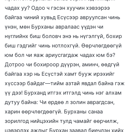
чадах уу? Одоо ч гэсэн хуучин хэвээрээ
байгаа чиний хувьд Есүсээр авруулсан чинь
үнэн, мөн Бурханы авралаас үүдэн чи
нүглийнх биш боловч энэ нь нүгэлгүй, бохир
биш гэдгийг чинь нотлохгүй. Өөрчлөгдөөгүй
юм бол чи яаж ариусгагдаж чадах юм бэ?
Дотроо чи бохироор дүүрэн, аминч, өөдгүй
байгаа хэр нь Есүстэй хамт бууж ирэхийг
хүссээр байдаг—тийм азтай явдал байна гэж
үү дээ! Бурханд итгэх итгэлд чинь нэг алхам
дутуу байна: Чи ердөө л золин аврагдсан,
харин өөрчлөгдөөгүй. Бурханы санаа
зорилгод нийцэхийн тулд чамайг өөрчилж,
цэвэрлэх ажлыг Бурхан заавал биечлэн хийх