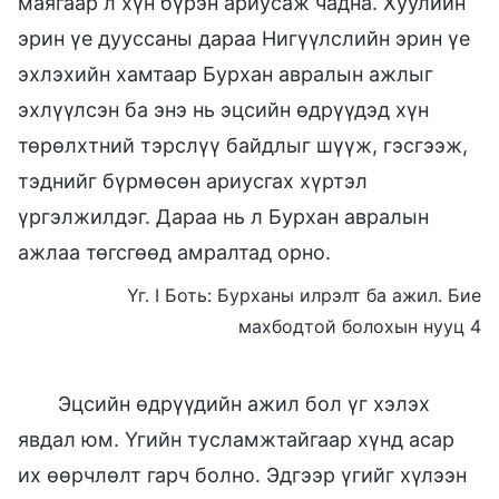
маягаар л хүн бүрэн ариусаж чадна. Хуулийн
эрин үе дууссаны дараа Нигүүлслийн эрин үе
эхлэхийн хамтаар Бурхан авралын ажлыг
эхлүүлсэн ба энэ нь эцсийн өдрүүдэд хүн
төрөлхтний тэрслүү байдлыг шүүж, гэсгээж,
тэднийг бүрмөсөн ариусгах хүртэл
үргэлжилдэг. Дараа нь л Бурхан авралын
ажлаа төгсгөөд амралтад орно.
Үг. I Боть: Бурханы илрэлт ба ажил. Бие
махбодтой болохын нууц 4
Эцсийн өдрүүдийн ажил бол үг хэлэх
явдал юм. Үгийн тусламжтайгаар хүнд асар
их өөрчлөлт гарч болно. Эдгээр үгийг хүлээн