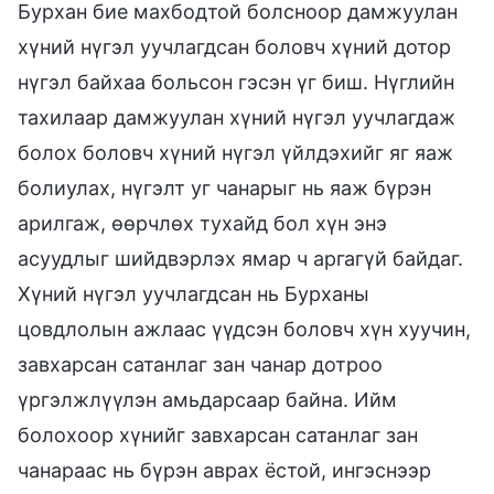
Бурхан бие махбодтой болсноор дамжуулан
хүний нүгэл уучлагдсан боловч хүний дотор
нүгэл байхаа больсон гэсэн үг биш. Нүглийн
тахилаар дамжуулан хүний нүгэл уучлагдаж
болох боловч хүний нүгэл үйлдэхийг яг яаж
болиулах, нүгэлт уг чанарыг нь яаж бүрэн
арилгаж, өөрчлөх тухайд бол хүн энэ
асуудлыг шийдвэрлэх ямар ч аргагүй байдаг.
Хүний нүгэл уучлагдсан нь Бурханы
цовдлолын ажлаас үүдсэн боловч хүн хуучин,
завхарсан сатанлаг зан чанар дотроо
үргэлжлүүлэн амьдарсаар байна. Ийм
болохоор хүнийг завхарсан сатанлаг зан
чанараас нь бүрэн аврах ёстой, ингэснээр