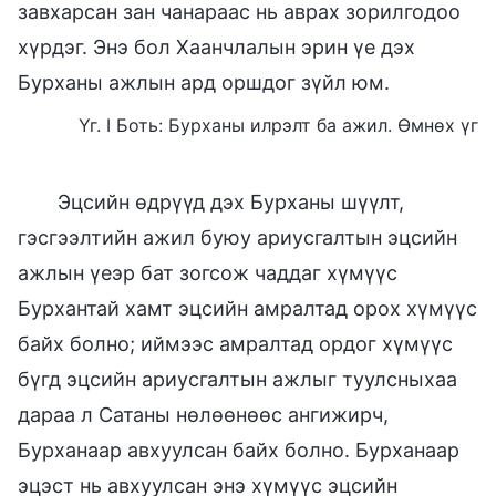
завхарсан зан чанараас нь аврах зорилгодоо
хүрдэг. Энэ бол Хаанчлалын эрин үе дэх
Бурханы ажлын ард оршдог зүйл юм.
Үг. I Боть: Бурханы илрэлт ба ажил. Өмнөх үг
Эцсийн өдрүүд дэх Бурханы шүүлт,
гэсгээлтийн ажил буюу ариусгалтын эцсийн
ажлын үеэр бат зогсож чаддаг хүмүүс
Бурхантай хамт эцсийн амралтад орох хүмүүс
байх болно; иймээс амралтад ордог хүмүүс
бүгд эцсийн ариусгалтын ажлыг туулсныхаа
дараа л Сатаны нөлөөнөөс ангижирч,
Бурханаар авхуулсан байх болно. Бурханаар
эцэст нь авхуулсан энэ хүмүүс эцсийн