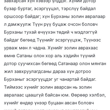
завхарсан хүн хэвээр үлддэг. Хүний дотор
бузар буртаг, эсэргүүцэл, тэрслүү байдал
оршсоор байдаг; хүн Бурханы золин авралаар
л дамжуулж Түүн рүү буцаж очсон боловч
Бурханы тухай өчүүхэн төдий ч мэдлэггүй
байдаг бөгөөд Түүнийг эсэргүүцэж, Түүнээс
урваж мөн л чадна. Хүнийг золин аврахаас
өмнө Сатаны олон хор аль хэдийн түүний
дотор суучихсан бөгөөд Сатанаар олон мянган
жил завхруулагдсаны дараа хүн дотроо
Бурханыг эсэргүүцдэг уг чанартай байдаг.
Тиймээс хүнийг золин аварсан нь золин
авралаас цаашгүй байсан юм. Өөрөөр хэлбэл,
хүнийг өндөр үнээр буцаан авсан боловч