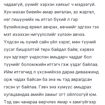
чадаагүй, үүнийг хэрхэн хаяхыг ч мэдээгүй.
Хүн махан биеийн амар амгалан, аз жаргал,
нэг гишүүнийх нь итгэл бүхий л гэр
бүлийнхэнд ерөөл авчрах, өвчнийг эдгээх гэх
мэт ихээхэн нигүүлслийг хүлээн авчээ.
Үлдсэн нь хүний сайн үйл хэрэг, мөн түүний
сүсэг бишрэлтэй төрх байдал байв; хэрвээ
хүн эдгээрт үндэслэн амьдарч чаддаг бол
түүнийг боломжийн итгэгч гэж үздэг байлаа.
Ийм итгэгчид л үхсэнийхээ дараа диваажинд
орж чадах байсан ба энэ нь тэд аврагдсан
гэсэн үг байлаа. Гэвч энэ хүмүүс амьдрах
хугацаандаа амийн замыг огт ойлгоогүй юм.
Тэд зан чанараа өөрчлөх ямар ч замгүйгээр