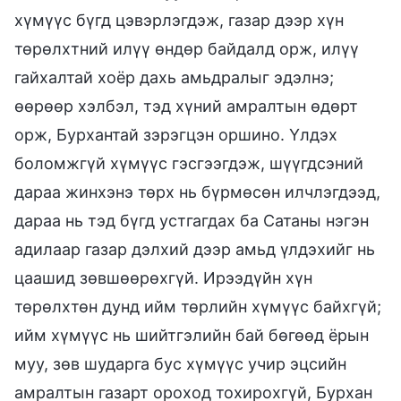
хүмүүс бүгд цэвэрлэгдэж, газар дээр хүн
төрөлхтний илүү өндөр байдалд орж, илүү
гайхалтай хоёр дахь амьдралыг эдэлнэ;
өөрөөр хэлбэл, тэд хүний амралтын өдөрт
орж, Бурхантай зэрэгцэн оршино. Үлдэх
боломжгүй хүмүүс гэсгээгдэж, шүүгдсэний
дараа жинхэнэ төрх нь бүрмөсөн илчлэгдээд,
дараа нь тэд бүгд устгагдах ба Сатаны нэгэн
адилаар газар дэлхий дээр амьд үлдэхийг нь
цаашид зөвшөөрөхгүй. Ирээдүйн хүн
төрөлхтөн дунд ийм төрлийн хүмүүс байхгүй;
ийм хүмүүс нь шийтгэлийн бай бөгөөд ёрын
муу, зөв шударга бус хүмүүс учир эцсийн
амралтын газарт ороход тохирохгүй, Бурхан