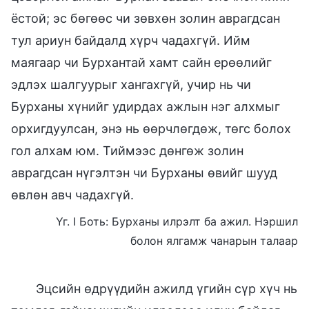
ёстой; эс бөгөөс чи зөвхөн золин аврагдсан
тул ариун байдалд хүрч чадахгүй. Ийм
маягаар чи Бурхантай хамт сайн ерөөлийг
эдлэх шалгуурыг хангахгүй, учир нь чи
Бурханы хүнийг удирдах ажлын нэг алхмыг
орхигдуулсан, энэ нь өөрчлөгдөж, төгс болох
гол алхам юм. Тиймээс дөнгөж золин
аврагдсан нүгэлтэн чи Бурханы өвийг шууд
өвлөн авч чадахгүй.
Үг. I Боть: Бурханы илрэлт ба ажил. Нэршил
болон ялгамж чанарын талаар
Эцсийн өдрүүдийн ажилд үгийн сүр хүч нь