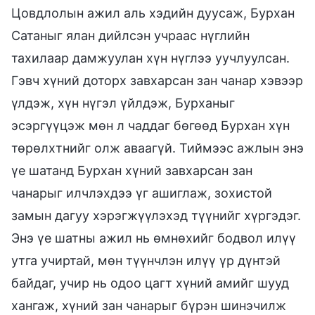
Цовдлолын ажил аль хэдийн дуусаж, Бурхан
Сатаныг ялан дийлсэн учраас нүглийн
тахилаар дамжуулан хүн нүглээ уучлуулсан.
Гэвч хүний доторх завхарсан зан чанар хэвээр
үлдэж, хүн нүгэл үйлдэж, Бурханыг
эсэргүүцэж мөн л чаддаг бөгөөд Бурхан хүн
төрөлхтнийг олж аваагүй. Тиймээс ажлын энэ
үе шатанд Бурхан хүний завхарсан зан
чанарыг илчлэхдээ үг ашиглаж, зохистой
замын дагуу хэрэгжүүлэхэд түүнийг хүргэдэг.
Энэ үе шатны ажил нь өмнөхийг бодвол илүү
утга учиртай, мөн түүнчлэн илүү үр дүнтэй
байдаг, учир нь одоо цагт хүний амийг шууд
хангаж, хүний зан чанарыг бүрэн шинэчилж