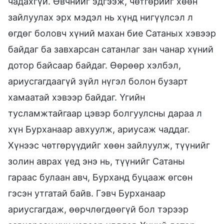
чадахгүй. Өвчнийг эдгээж, чөтгөрийг хөөн
зайлуулах эрх мэдэл нь хүнд нигүүлсэл л
өгдөг боловч хүний махан бие Сатаных хэвээр
байдаг ба завхарсан сатанлаг зан чанар хүний
дотор байсаар байдаг. Өөрөөр хэлбэл,
ариусгагдаагүй зүйл нүгэл болон бузарт
хамаатай хэвээр байдаг. Үгийн
тусламжтайгаар цэвэр болгуулсны дараа л
хүн Бурханаар авхуулж, ариусаж чаддаг.
Хүнээс чөтгөрүүдийг хөөн зайлуулж, түүнийг
золин аврах үед энэ нь, түүнийг Сатаны
гараас булаан авч, Бурханд буцааж өгсөн
гэсэн утгатай байв. Гэвч Бурханаар
ариусгагдаж, өөрчлөгдөөгүй бол тэрээр