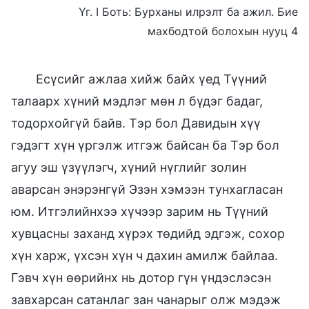
Үг. I Боть: Бурханы илрэлт ба ажил. Бие
махбодтой болохын нууц 4
Есүсийг ажлаа хийж байх үед Түүний
талаарх хүний мэдлэг мөн л бүдэг бадаг,
тодорхойгүй байв. Тэр бол Давидын хүү
гэдэгт хүн үргэлж итгэж байсан ба Тэр бол
агуу эш үзүүлэгч, хүний нүглийг золин
аварсан энэрэнгүй Эзэн хэмээн тунхагласан
юм. Итгэлийнхээ хүчээр зарим нь Түүний
хувцасны заханд хүрэх төдийд эдгэж, сохор
хүн харж, үхсэн хүн ч дахин амилж байлаа.
Гэвч хүн өөрийнх нь дотор гүн үндэслэсэн
завхарсан сатанлаг зан чанарыг олж мэдэж