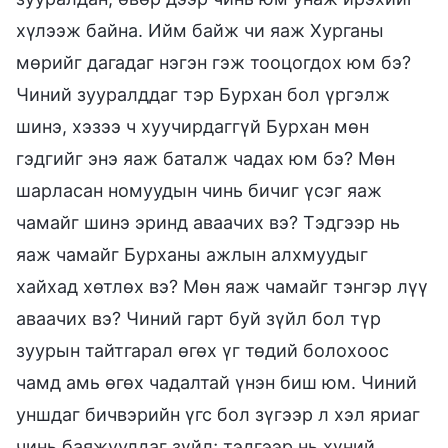
хүлээж байна. Ийм байж чи яаж Хурганы
мөрийг дагадаг нэгэн гэж тооцогдох юм бэ?
Чиний зууралддаг тэр Бурхан бол үргэлж
шинэ, хэзээ ч хуучирдаггүй Бурхан мөн
гэдгийг энэ яаж баталж чадах юм бэ? Мөн
шарласан номуудын чинь бичиг үсэг яаж
чамайг шинэ эринд аваачих вэ? Тэдгээр нь
яаж чамайг Бурханы ажлын алхмуудыг
хайхад хөтлөх вэ? Мөн яаж чамайг тэнгэр лүү
аваачих вэ? Чиний гарт буй зүйл бол түр
зуурын тайтгарал өгөх үг төдий болохоос
чамд амь өгөх чадалтай үнэн биш юм. Чиний
уншдаг бичвэрийн үгс бол зүгээр л хэл яриаг
чинь баяжуулдаг зүйл; тэдгээр нь хүний