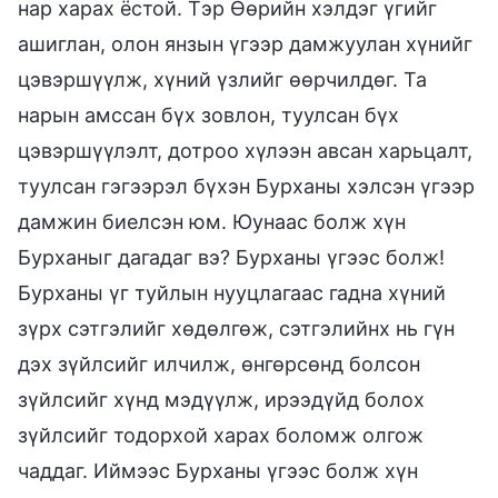
нар харах ёстой. Тэр Өөрийн хэлдэг үгийг
ашиглан, олон янзын үгээр дамжуулан хүнийг
цэвэршүүлж, хүний үзлийг өөрчилдөг. Та
нарын амссан бүх зовлон, туулсан бүх
цэвэршүүлэлт, дотроо хүлээн авсан харьцалт,
туулсан гэгээрэл бүхэн Бурханы хэлсэн үгээр
дамжин биелсэн юм. Юунаас болж хүн
Бурханыг дагадаг вэ? Бурханы үгээс болж!
Бурханы үг туйлын нууцлагаас гадна хүний
зүрх сэтгэлийг хөдөлгөж, сэтгэлийнх нь гүн
дэх зүйлсийг илчилж, өнгөрсөнд болсон
зүйлсийг хүнд мэдүүлж, ирээдүйд болох
зүйлсийг тодорхой харах боломж олгож
чаддаг. Иймээс Бурханы үгээс болж хүн