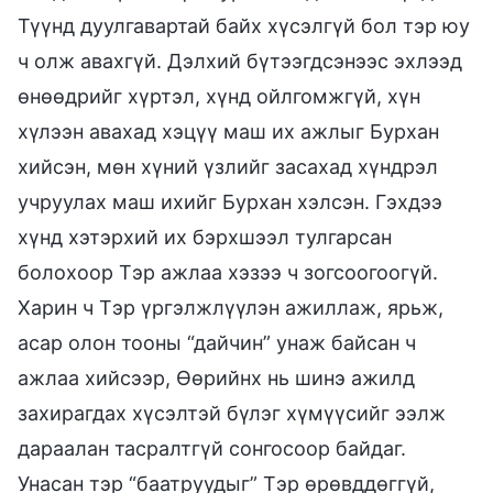
Түүнд дуулгавартай байх хүсэлгүй бол тэр юу
ч олж авахгүй. Дэлхий бүтээгдсэнээс эхлээд
өнөөдрийг хүртэл, хүнд ойлгомжгүй, хүн
хүлээн авахад хэцүү маш их ажлыг Бурхан
хийсэн, мөн хүний үзлийг засахад хүндрэл
учруулах маш ихийг Бурхан хэлсэн. Гэхдээ
хүнд хэтэрхий их бэрхшээл тулгарсан
болохоор Тэр ажлаа хэзээ ч зогсоогоогүй.
Харин ч Тэр үргэлжлүүлэн ажиллаж, ярьж,
асар олон тооны “дайчин” унаж байсан ч
ажлаа хийсээр, Өөрийнх нь шинэ ажилд
захирагдах хүсэлтэй бүлэг хүмүүсийг ээлж
дараалан тасралтгүй сонгосоор байдаг.
Унасан тэр “баатруудыг” Тэр өрөвддөггүй,