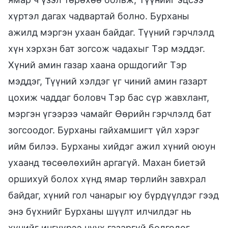
хүртэл дагах чадвартай болно. Бурханы
ажилд мэргэн ухаан байдаг. Түүний гэрчлэлд
хүн хэрхэн бат зогсож чадахыг Тэр мэддэг.
Хүний амин газар хаана оршдогийг Тэр
мэддэг, Түүний хэлдэг үг чиний амин газарт
цохиж чаддаг боловч Тэр бас сүр жавхлант,
мэргэн үгээрээ чамайг Өөрийн гэрчлэлд бат
зогсоодог. Бурханы гайхамшигт үйл хэрэг
ийм билээ. Бурханы хийдэг ажил хүний оюун
ухаанд төсөөлөхийн аргагүй. Махан биетэй
оршихуй болох хүнд ямар төрлийн завхрал
байдаг, хүний гол чанарыг юу бүрдүүлдэг гээд
энэ бүхнийг Бурханы шүүлт илчилдэг нь
хүнийг ичгүүрээ нуух газаргүй болгодог.