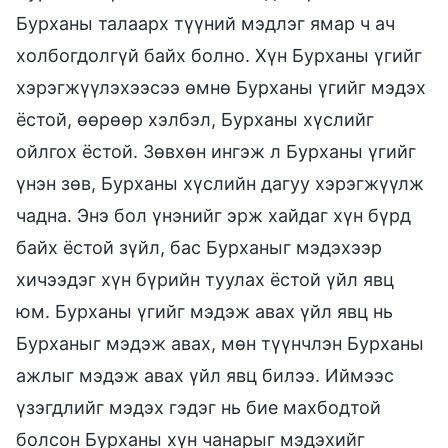
Бурханы талаарх түүний мэдлэг ямар ч ач
холбогдолгүй байх болно. Хүн Бурханы үгийг
хэрэгжүүлэхээсээ өмнө Бурханы үгийг мэдэх
ёстой, өөрөөр хэлбэл, Бурханы хүслийг
ойлгох ёстой. Зөвхөн ингэж л Бурханы үгийг
үнэн зөв, Бурханы хүслийн дагуу хэрэгжүүлж
чадна. Энэ бол үнэнийг эрж хайдаг хүн бүрд
байх ёстой зүйл, бас Бурханыг мэдэхээр
хичээдэг хүн бүрийн туулах ёстой үйл явц
юм. Бурханы үгийг мэдэж авах үйл явц нь
Бурханыг мэдэж авах, мөн түүнчлэн Бурханы
ажлыг мэдэж авах үйл явц билээ. Иймээс
үзэгдлийг мэдэх гэдэг нь бие махбодтой
болсон Бурханы хүн чанарыг мэдэхийг