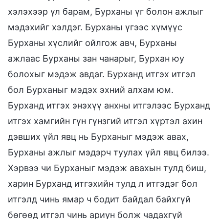
хэлэхээр үл барам, Бурханы үг болон ажлыг
мэдэхийг хэлдэг. Бурханы үгээс хүмүүс
Бурханы хүслийг ойлгож авч, Бурханы
ажлаас Бурханы зан чанарыг, Бурхан юу
болохыг мэдэж авдаг. Бурханд итгэх итгэл
бол Бурханыг мэдэх эхний алхам юм.
Бурханд итгэх энэхүү анхны итгэлээс Бурханд
итгэх хамгийн гүн гүнзгий итгэл хүртэл ахин
дэвших үйл явц нь Бурханыг мэдэж авах,
Бурханы ажлыг мэдэрч туулах үйл явц билээ.
Хэрвээ чи Бурханыг мэдэж авахын тулд биш,
харин Бурханд итгэхийн тулд л итгэдэг бол
итгэлд чинь ямар ч бодит байдал байхгүй
бөгөөд итгэл чинь ариун болж чадахгүй