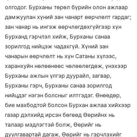
олгодог. Бурханы төрөл бүрийн олон ажлаар
дамжуулан хүний зан чанарт өөрчлөлт гардаг;
зан чанар нь ингэж өөрчлөгдөхгүйгээр хүн
Бурханд гэрчлэл хийж, Бурханы санаа
зорилгод нийцэж чадахгүй. Хүний зан
чанарын өөрчлөлт нь хүн Сатаны хүлээс,
харанхуйн нөлөөнөөс чөлөөлөгдөж, үнэхээр
Бурханы ажлын үлгэр дуурайл, загвар,
Бурханы гэрч, Бурханы санаа зорилгод
нийцдэг нэгэн болсныг илтгэдэг. Өнөөдөр,
бие махбодтой болсон Бурхан ажлаа хийхээр
газар дэлхийд ирсэн бөгөөд Өөрийнх нь
талаар мэдлэгтэй болж, Өөрийг нь
дуулгавартай дагаж, Өөрийг нь гэрчлэхийг