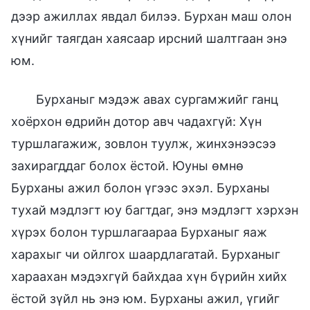
дээр ажиллах явдал билээ. Бурхан маш олон
хүнийг таягдан хаясаар ирсний шалтгаан энэ
юм.
Бурханыг мэдэж авах сургамжийг ганц
хоёрхон өдрийн дотор авч чадахгүй: Хүн
туршлагажиж, зовлон туулж, жинхэнээсээ
захирагддаг болох ёстой. Юуны өмнө
Бурханы ажил болон үгээс эхэл. Бурханы
тухай мэдлэгт юу багтдаг, энэ мэдлэгт хэрхэн
хүрэх болон туршлагаараа Бурханыг яаж
харахыг чи ойлгох шаардлагатай. Бурханыг
хараахан мэдэхгүй байхдаа хүн бүрийн хийх
ёстой зүйл нь энэ юм. Бурханы ажил, үгийг