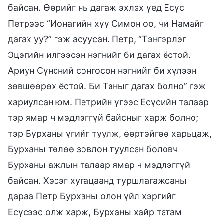
байсан. Өөрийг нь дагаж эхлэх үед Есүс
Петрээс “Ионагийн хүү Симон оо, чи Намайг
дагах уу?” гэж асуусан. Петр, “Тэнгэрлэг
Эцэгийн илгээсэн нэгнийг би дагах ёстой.
Ариун Сүнсний сонгосон нэгнийг би хүлээн
зөвшөөрөх ёстой. Би Таныг дагах болно” гэж
хариулсан юм. Петрийн үгээс Есүсийн талаар
тэр ямар ч мэдлэггүй байсныг харж болно;
тэр Бурханы үгийг туулж, өөртэйгөө харьцаж,
Бурханы төлөө зовлон туулсан боловч
Бурханы ажлын талаар ямар ч мэдлэггүй
байсан. Хэсэг хугацаанд туршлагажсаны
дараа Петр Бурханы олон үйл хэргийг
Есүсээс олж харж, Бурханы хайр татам