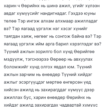
харин ч Өөрийнх нь шинэ ажил, үгийг хүлээн
авдаг хүмүүсийг нандигнадаг. Гэхдээ юуны
төлөө Тэр ингэж алхам алхмаар ажилладаг
вэ? Тэр яагаад үргэлж нэг хэсэг хүнийг
таягдан хаяж, нөгөөг нь сонгож байна вэ? Тэр
яагаад үргэлж ийм арга барил хэрэглэдэг вэ?
Түүний ажлын зорилго бол хүнд Өөрийгөө
мэдүүлж, тэгснээрээ Өөрөөр нь авхуулах
боломжийг хүнд олгох явдал юм. Түүний
ажлын зарчим нь өнөөдөр Түүний хийдэг
ажлыг эсэргүүцдэг мөртөө өнгөрсөн үед
хийсэн ажилд нь захирагддаг хүмүүс дээр
ажиллах бус, харин өнөөдөр Өөрийнх нь
хийдэг ажилд захирагдах чадвартай хүмүүс