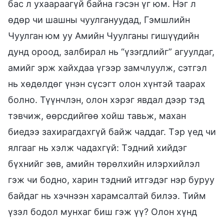
бас л ухаараагүй байна гэсэн үг юм. Нэг л
өдөр чи шашны чуулгануудад, Гэмшлийн
Чуулган юм уу Амийн Чуулганы гишүүдийн
дунд ороод, залбирал нь “үзэгдлийг” агуулдаг,
амийг эрж хайхдаа үгээр замчлуулж, сэтгэл
нь хөдөлдөг үнэн сүсэгт олон хүнтэй таарах
болно. Түүнчлэн, олон хэрэг явдал дээр тэд
тэвчиж, өөрсдийгөө хойш тавьж, махан
биедээ захирагдахгүй байж чаддаг. Тэр үед чи
ялгааг нь хэлж чадахгүй: Тэдний хийдэг
бүхнийг зөв, амийн төрөлхийн илэрхийлэл
гэж чи бодно, харин тэдний итгэдэг нэр буруу
байдаг нь хэчнээн харамсалтай билээ. Тийм
үзэл бодол мунхаг биш гэж үү? Олон хүнд