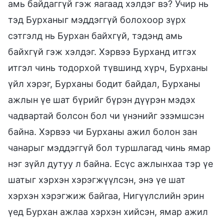
амь байдаггүй гэж яагаад хэлдэг вэ? Учир нь
тэд Бурханыг мэддэггүй болохоор зүрх
сэтгэлд нь Бурхан байхгүй, тэдэнд амь
байхгүй гэж хэлдэг. Хэрвээ Бурханд итгэх
итгэл чинь тодорхой түвшинд хүрч, Бурханы
үйл хэрэг, Бурханы бодит байдал, Бурханы
ажлын үе шат бүрийг бүрэн дүүрэн мэдэх
чадвартай болсон бол чи үнэнийг эзэмшсэн
байна. Хэрвээ чи Бурханы ажил болон зан
чанарыг мэддэггүй бол туршлагад чинь ямар
нэг зүйл дутуу л байна. Есүс ажлынхаа тэр үе
шатыг хэрхэн хэрэгжүүлсэн, энэ үе шат
хэрхэн хэрэгжиж байгаа, Нигүүлслийн эрин
үед Бурхан ажлаа хэрхэн хийсэн, ямар ажил