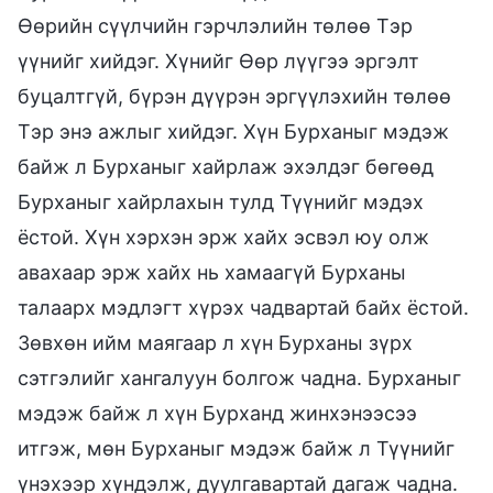
Өөрийн сүүлчийн гэрчлэлийн төлөө Тэр
үүнийг хийдэг. Хүнийг Өөр лүүгээ эргэлт
буцалтгүй, бүрэн дүүрэн эргүүлэхийн төлөө
Тэр энэ ажлыг хийдэг. Хүн Бурханыг мэдэж
байж л Бурханыг хайрлаж эхэлдэг бөгөөд
Бурханыг хайрлахын тулд Түүнийг мэдэх
ёстой. Хүн хэрхэн эрж хайх эсвэл юу олж
авахаар эрж хайх нь хамаагүй Бурханы
талаарх мэдлэгт хүрэх чадвартай байх ёстой.
Зөвхөн ийм маягаар л хүн Бурханы зүрх
сэтгэлийг хангалуун болгож чадна. Бурханыг
мэдэж байж л хүн Бурханд жинхэнээсээ
итгэж, мөн Бурханыг мэдэж байж л Түүнийг
үнэхээр хүндэлж, дуулгавартай дагаж чадна.