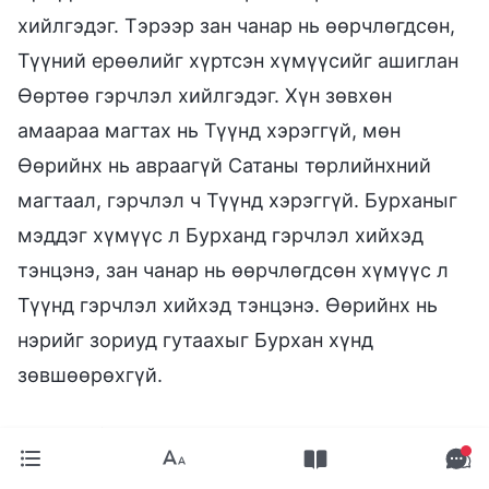
хийлгэдэг. Тэрээр зан чанар нь өөрчлөгдсөн,
Түүний ерөөлийг хүртсэн хүмүүсийг ашиглан
Өөртөө гэрчлэл хийлгэдэг. Хүн зөвхөн
амаараа магтах нь Түүнд хэрэггүй, мөн
Өөрийнх нь авраагүй Сатаны төрлийнхний
магтаал, гэрчлэл ч Түүнд хэрэггүй. Бурханыг
мэддэг хүмүүс л Бурханд гэрчлэл хийхэд
тэнцэнэ, зан чанар нь өөрчлөгдсөн хүмүүс л
Түүнд гэрчлэл хийхэд тэнцэнэ. Өөрийнх нь
нэрийг зориуд гутаахыг Бурхан хүнд
зөвшөөрөхгүй.
Тайлбар:
а. Эх бичвэрт “Бурханыг мэдэх ажил” гэж