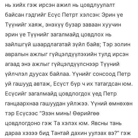
нь хийх гэж ирсэн ажил нь цовдлуулалт
байсан гэдгийг Есүс Петрт хэлсэн: Эрин үе
Түүнийг хаяж, энэхүү бузар заваан хуучин
эрин үе Түүнийг загалмайд цовдлох нь
зайлшгүй шаардлагатай зүйл байв; Тэр золин
авралын ажлыг гүйцэлдүүлэхийн тулд ирсэн
агаад энэ ажлыг гүйцэлдүүлснээр Түүний
үйлчлэл дуусах байлаа. Үүнийг сонсоод Петр
уй гашууд автаж, Есүст бүр ч их татагдсан юм.
Есүсийг загалмайд цовдлогдох үед Петр
ганцаархнаа гашуудан уйлжээ. Үүний өмнөхөн
тэр Есүсээс “Эзэн минь! Өөрийгөө
цовдлогдоно гэж Та хэлэх юм. Явсны тань
дараа хэзээ бид Тантай дахин уулзах вэ?” гэж