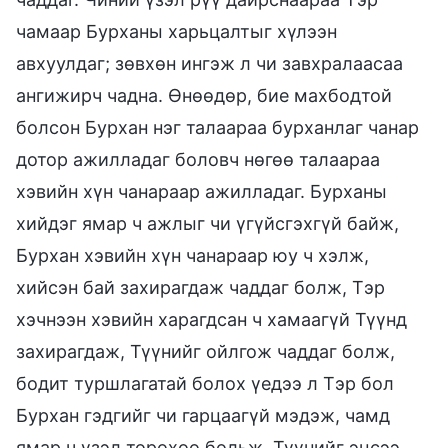
чамаар Бурханы харьцалтыг хүлээн
авхуулдаг; зөвхөн ингэж л чи завхралаасаа
ангижирч чадна. Өнөөдөр, бие махбодтой
болсон Бурхан нэг талаараа бурханлаг чанар
дотор ажилладаг боловч нөгөө талаараа
хэвийн хүн чанараар ажилладаг. Бурханы
хийдэг ямар ч ажлыг чи үгүйсгэхгүй байж,
Бурхан хэвийн хүн чанараар юу ч хэлж,
хийсэн бай захирагдаж чаддаг болж, Тэр
хэчнээн хэвийн харагдсан ч хамаагүй Түүнд
захирагдаж, Түүнийг ойлгож чаддаг болж,
бодит туршлагатай болох үедээ л Тэр бол
Бурхан гэдгийг чи гарцаагүй мэдэж, чамд
ямар ч үзэл төрөхөө больж, Түүнийг эцсээ