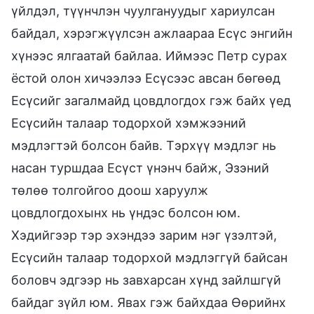
үйлдэл, түүнчлэн чуулгануудыг хариулсан
байдал, хэрэгжүүлсэн ажлаараа Есүс энгийн
хүнээс ялгаатай байлаа. Иймээс Петр сурах
ёстой олон хичээлээ Есүсээс авсан бөгөөд
Есүсийг загалмайд цовдлогдох гэж байх үед
Есүсийн талаар тодорхой хэмжээний
мэдлэгтэй болсон байв. Тэрхүү мэдлэг нь
насан туршдаа Есүст үнэнч байж, Эзэний
төлөө толгойгоо доош харуулж
цовдлогдохынх нь үндэс болсон юм.
Хэдийгээр тэр эхэндээ зарим нэг үзэлтэй,
Есүсийн талаар тодорхой мэдлэггүй байсан
боловч эдгээр нь завхарсан хүнд зайлшгүй
байдаг зүйл юм. Явах гэж байхдаа Өөрийнх