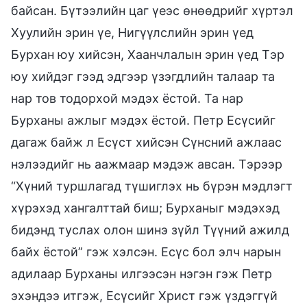
байсан. Бүтээлийн цаг үеэс өнөөдрийг хүртэл
Хуулийн эрин үе, Нигүүлслийн эрин үед
Бурхан юу хийсэн, Хаанчлалын эрин үед Тэр
юу хийдэг гээд эдгээр үзэгдлийн талаар та
нар тов тодорхой мэдэх ёстой. Та нар
Бурханы ажлыг мэдэх ёстой. Петр Есүсийг
дагаж байж л Есүст хийсэн Сүнсний ажлаас
нэлээдийг нь аажмаар мэдэж авсан. Тэрээр
“Хүний туршлагад түшиглэх нь бүрэн мэдлэгт
хүрэхэд хангалттай биш; Бурханыг мэдэхэд
бидэнд туслах олон шинэ зүйл Түүний ажилд
байх ёстой” гэж хэлсэн. Есүс бол элч нарын
адилаар Бурханы илгээсэн нэгэн гэж Петр
эхэндээ итгэж, Есүсийг Христ гэж үздэггүй