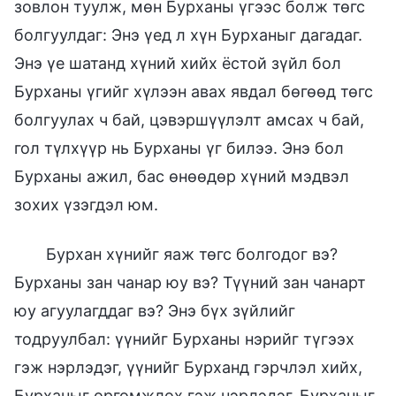
зовлон туулж, мөн Бурханы үгээс болж төгс
болгуулдаг: Энэ үед л хүн Бурханыг дагадаг.
Энэ үе шатанд хүний хийх ёстой зүйл бол
Бурханы үгийг хүлээн авах явдал бөгөөд төгс
болгуулах ч бай, цэвэршүүлэлт амсах ч бай,
гол түлхүүр нь Бурханы үг билээ. Энэ бол
Бурханы ажил, бас өнөөдөр хүний мэдвэл
зохих үзэгдэл юм.
Бурхан хүнийг яаж төгс болгодог вэ?
Бурханы зан чанар юу вэ? Түүний зан чанарт
юу агуулагддаг вэ? Энэ бүх зүйлийг
тодруулбал: үүнийг Бурханы нэрийг түгээх
гэж нэрлэдэг, үүнийг Бурханд гэрчлэл хийх,
Бурханыг өргөмжлөх гэж нэрлэдэг. Бурханыг