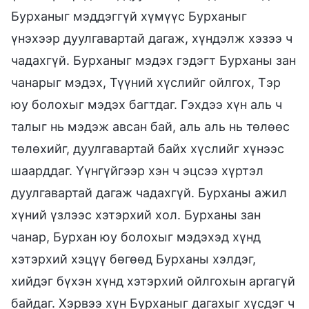
Бурханыг мэддэггүй хүмүүс Бурханыг
үнэхээр дуулгавартай дагаж, хүндэлж хэзээ ч
чадахгүй. Бурханыг мэдэх гэдэгт Бурханы зан
чанарыг мэдэх, Түүний хүслийг ойлгох, Тэр
юу болохыг мэдэх багтдаг. Гэхдээ хүн аль ч
талыг нь мэдэж авсан бай, аль аль нь төлөөс
төлөхийг, дуулгавартай байх хүслийг хүнээс
шаарддаг. Үүнгүйгээр хэн ч эцсээ хүртэл
дуулгавартай дагаж чадахгүй. Бурханы ажил
хүний үзлээс хэтэрхий хол. Бурханы зан
чанар, Бурхан юу болохыг мэдэхэд хүнд
хэтэрхий хэцүү бөгөөд Бурханы хэлдэг,
хийдэг бүхэн хүнд хэтэрхий ойлгохын аргагүй
байдаг. Хэрвээ хүн Бурханыг дагахыг хүсдэг ч