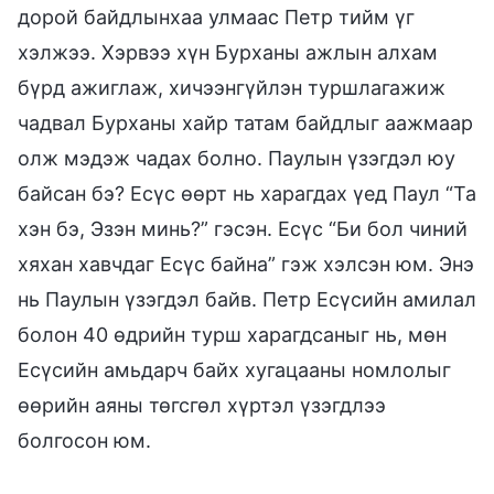
дорой байдлынхаа улмаас Петр тийм үг
хэлжээ. Хэрвээ хүн Бурханы ажлын алхам
бүрд ажиглаж, хичээнгүйлэн туршлагажиж
чадвал Бурханы хайр татам байдлыг аажмаар
олж мэдэж чадах болно. Паулын үзэгдэл юу
байсан бэ? Есүс өөрт нь харагдах үед Паул “Та
хэн бэ, Эзэн минь?” гэсэн. Есүс “Би бол чиний
хяхан хавчдаг Есүс байна” гэж хэлсэн юм. Энэ
нь Паулын үзэгдэл байв. Петр Есүсийн амилал
болон 40 өдрийн турш харагдсаныг нь, мөн
Есүсийн амьдарч байх хугацааны номлолыг
өөрийн аяны төгсгөл хүртэл үзэгдлээ
болгосон юм.