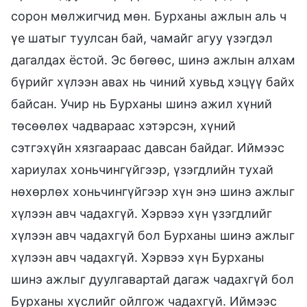
сорон мөлжигчид мөн. Бурханы ажлын аль ч
үе шатыг туулсан бай, чамайг агуу үзэгдэл
дагалдах ёстой. Эс бөгөөс, шинэ ажлын алхам
бүрийг хүлээн авах нь чиний хувьд хэцүү байх
байсан. Учир нь Бурханы шинэ ажил хүний
төсөөлөх чадвараас хэтэрсэн, хүний
сэтгэхүйн хязгаараас давсан байдаг. Иймээс
хариулах хоньчингүйгээр, үзэгдлийн тухай
нөхөрлөх хоньчингүйгээр хүн энэ шинэ ажлыг
хүлээн авч чадахгүй. Хэрвээ хүн үзэгдлийг
хүлээн авч чадахгүй бол Бурханы шинэ ажлыг
хүлээн авч чадахгүй. Хэрвээ хүн Бурханы
шинэ ажлыг дуулгавартай дагаж чадахгүй бол
Бурханы хүслийг ойлгож чадахгүй. Иймээс