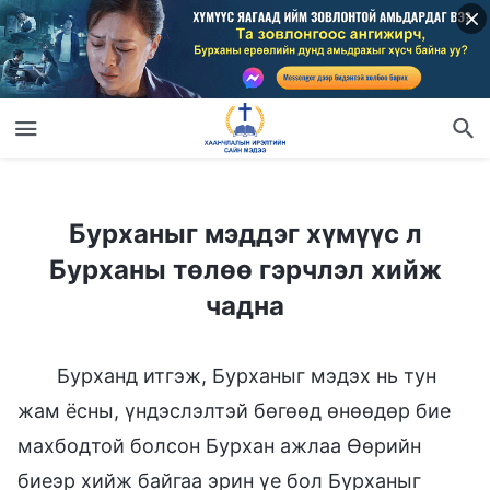
Бурханыг мэддэг хүмүүс л Бурханы төлөө гэрчлэл хийж чадна
Бурханыг мэддэг хүмүүс л
Бурханы төлөө гэрчлэл хийж
чадна
Бурханд итгэж, Бурханыг мэдэх нь тун
жам ёсны, үндэслэлтэй бөгөөд өнөөдөр бие
махбодтой болсон Бурхан ажлаа Өөрийн
биеэр хийж байгаа эрин үе бол Бурханыг