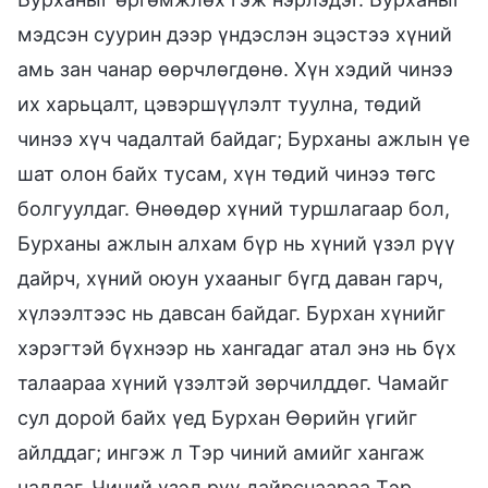
мэдсэн суурин дээр үндэслэн эцэстээ хүний
амь зан чанар өөрчлөгдөнө. Хүн хэдий чинээ
их харьцалт, цэвэршүүлэлт туулна, төдий
чинээ хүч чадалтай байдаг; Бурханы ажлын үе
шат олон байх тусам, хүн төдий чинээ төгс
болгуулдаг. Өнөөдөр хүний туршлагаар бол,
Бурханы ажлын алхам бүр нь хүний үзэл рүү
дайрч, хүний оюун ухааныг бүгд даван гарч,
хүлээлтээс нь давсан байдаг. Бурхан хүнийг
хэрэгтэй бүхнээр нь хангадаг атал энэ нь бүх
талаараа хүний үзэлтэй зөрчилддөг. Чамайг
сул дорой байх үед Бурхан Өөрийн үгийг
айлддаг; ингэж л Тэр чиний амийг хангаж
чаддаг. Чиний үзэл рүү дайрснаараа Тэр