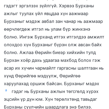
гэдэгт эргэлзэх зүйлгүй. Хэрвээ Бурханы
ажлыг туулах үйл явцдаа хүн аажмаар
Бурханыг мэдэж авбал зан чанар нь аажмаар
өөрчлөгдөж итгэл нь улам бүр жинхэнэ
болно. Ингэж Бурханд итгэх итгэлдээ амжилт
олохдоо хүн Бурханыг бүрэн олж авсан байх
болно. Ажлаа Өөрийн биеэр хийхийн тулд
Бурхан хоёр дахь удаагаа махбод болох гэж
асар их хүчин чармайлт гаргасны шалтгаан нь
хүнд Өөрийгөө мэдүүлж, Өөрийгөө
харуулахад оршиж байсан. Бурханыг мэдэх
a
гэдэг нь Бурханы ажлын төгсгөлд хүрэх
эцсийн үр дүн юм. Хүн төрөлхтөнд тавьдаг
Бурханы сүүлчийн шаардлага энэ билээ.