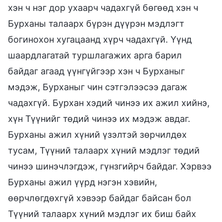
хэн ч нэг дор ухаарч чадахгүй бөгөөд хэн ч
Бурханы талаарх бүрэн дүүрэн мэдлэгт
богинохон хугацаанд хүрч чадахгүй. Үүнд
шаардлагатай туршлагажих арга барил
байдаг агаад үүнгүйгээр хэн ч Бурханыг
мэдэж, Бурханыг чин сэтгэлээсээ дагаж
чадахгүй. Бурхан хэдий чинээ их ажил хийнэ,
хүн Түүнийг төдий чинээ их мэдэж авдаг.
Бурханы ажил хүний үзэлтэй зөрчилдөх
тусам, Түүний талаарх хүний мэдлэг төдий
чинээ шинэчлэгдэж, гүнзгийрч байдаг. Хэрвээ
Бурханы ажил үүрд нэгэн хэвийн,
өөрчлөгдөхгүй хэвээр байдаг байсан бол
Түүний талаарх хүний мэдлэг их биш байх