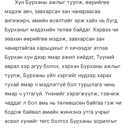
Хүн Бурханы ажлыг туулж, өөрийгөө
мэдэж авч, завхарсан зан чанараасаа
ангижирч, амийн өсөлтийг эрж хайх нь бүгд
Бурханыг мэдэхийн төлөө байдаг. Хэрвээ чи
зөвхөн өөрийгөө мэдэж, завхарсан зан
чанартайгаа харьцахыг л хичээдэг атлаа
Бурхан хүн дээр ямар ажил хийдэг, Түүний
аврал хэр агуу болох, хэрхэн Бурханы ажлыг
туулж, Бурханы үйл хэргийг нүдээр харах
тухай ямар ч мэдлэггүй бол туршлага чинь
ямар ч утгагүй. Үнэнийг хэрэгжүүлж, тэвчиж
чаддаг л бол амь нь төлөвшсөн байгаа гэж чи
бодож байвал амийн жинхэнэ утга учрыг
эсвэл хүнийг төгс болгох Бурханы зорилгыг