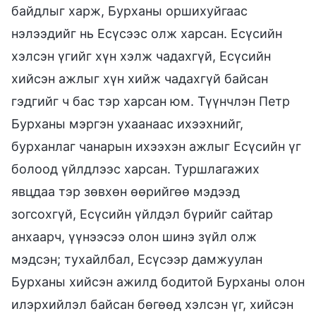
байдлыг харж, Бурханы оршихуйгаас
нэлээдийг нь Есүсээс олж харсан. Есүсийн
хэлсэн үгийг хүн хэлж чадахгүй, Есүсийн
хийсэн ажлыг хүн хийж чадахгүй байсан
гэдгийг ч бас тэр харсан юм. Түүнчлэн Петр
Бурханы мэргэн ухаанаас ихээхнийг,
бурханлаг чанарын ихээхэн ажлыг Есүсийн үг
болоод үйлдлээс харсан. Туршлагажих
явцдаа тэр зөвхөн өөрийгөө мэдээд
зогсохгүй, Есүсийн үйлдэл бүрийг сайтар
анхаарч, үүнээсээ олон шинэ зүйл олж
мэдсэн; тухайлбал, Есүсээр дамжуулан
Бурханы хийсэн ажилд бодитой Бурханы олон
илэрхийлэл байсан бөгөөд хэлсэн үг, хийсэн