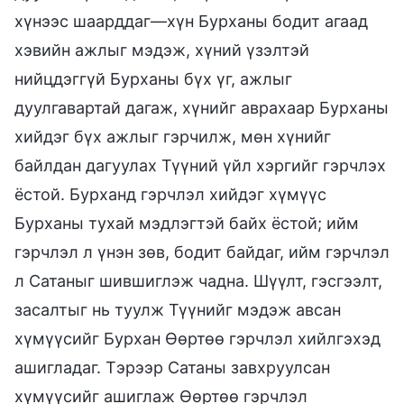
хүнээс шаарддаг—хүн Бурханы бодит агаад
хэвийн ажлыг мэдэж, хүний үзэлтэй
нийцдэггүй Бурханы бүх үг, ажлыг
дуулгавартай дагаж, хүнийг аврахаар Бурханы
хийдэг бүх ажлыг гэрчилж, мөн хүнийг
байлдан дагуулах Түүний үйл хэргийг гэрчлэх
ёстой. Бурханд гэрчлэл хийдэг хүмүүс
Бурханы тухай мэдлэгтэй байх ёстой; ийм
гэрчлэл л үнэн зөв, бодит байдаг, ийм гэрчлэл
л Сатаныг шившиглэж чадна. Шүүлт, гэсгээлт,
засалтыг нь туулж Түүнийг мэдэж авсан
хүмүүсийг Бурхан Өөртөө гэрчлэл хийлгэхэд
ашигладаг. Тэрээр Сатаны завхруулсан
хүмүүсийг ашиглаж Өөртөө гэрчлэл