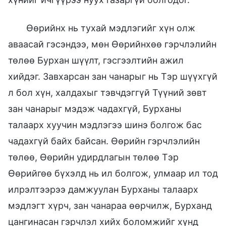
Өөрийнх нь тухай мэдлэгийг хүн олж
аваасай гэсэндээ, мөн Өөрийнхөө гэрчлэлийн
төлөө Бурхан шүүлт, гэсгээлтийн ажил
хийдэг. Завхарсан зан чанарыг нь Тэр шүүхгүй
л бол хүн, халдахыг тэвчдэггүй Түүний зөвт
зан чанарыг мэдэж чадахгүй, Бурханы
талаарх хуучин мэдлэгээ шинэ болгож бас
чадахгүй байх байсан. Өөрийн гэрчлэлийн
төлөө, Өөрийн удирдлагын төлөө Тэр
Өөрийгөө бүхэлд нь ил болгож, улмаар ил тод
илрэлтээрээ дамжуулан Бурханы талаарх
мэдлэгт хүрч, зан чанараа өөрчилж, Бурханд
цангинасан гэрчлэл хийх боломжийг хүнд