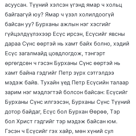
асуусан. Түүний хэлсэн үгэнд ямар ч хольц
байгаагүй юу? Ямар ч үзэл холилдоогүй
байсан уу? Бурханы ажлын нэг хэсгийг
гүйцэлдүүлэхээр Есүс ирсэн, Есүсийг явсны
дараа Сүнс өөртэй нь хамт байх болно, хэдий
Есүс загалмайд цовдлогдож, тэнгэрт
өргөгдсөн ч гэсэн Бурханы Сүнс өөртэй нь
хамт байна гэдгийг Петр зүрх сэтгэлдээ
мэдэж байв. Тухайн үед Петр Есүсийн талаар
зарим нэг мэдлэгтэй болсон байсан: Есүсийг
Бурханы Сүнс илгээсэн, Бурханы Сүнс Түүний
дотор байдаг, Есүс бол Бурхан Өөрөө, Тэр
бол Христ гэдгийг тэр мэдэж байсан юм.
Гэсэн ч Есүсийг гэх хайр, мөн хүний сул