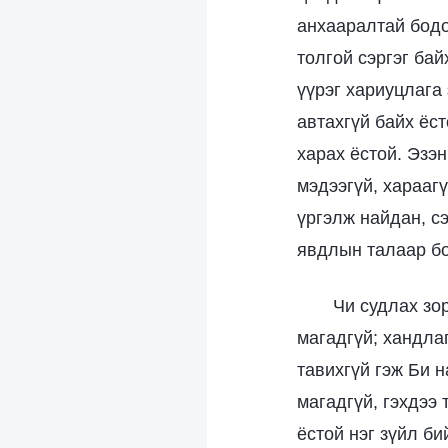
анхааралтай бодо
толгой сэргэг бай
үүрэг хариуцлага 
автахгүй байх ёс
харах ёстой. Эзэн
мэдээгүй, хараагү
үргэлж найдан, с
явдлын талаар бо
Чи судлах зо
магадгүй; хандла
тавихгүй гэж Би 
магадгүй, гэхдээ 
ёстой нэг зүйл би