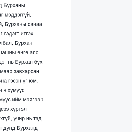
эд Бурханы
г мэддэггүй,
й, Бурханы санаа
г гэдэгт итгэх
илбал, Бурхан
 шашны өнгө аяс
дэг нь Бурхан бүх
лмаар завхарсан
на гэсэн үг юм.
н ч хүмүүс
үмүүс ийм маягаар
цсээ хүртэл
хгүй, учир нь тэд
ал дунд Бурханд