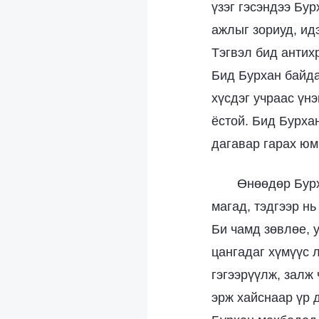
үзэг гэсэндээ Бу
ажлыг зориуд, ид
Тэгвэл бид антих
Бид Бурхан байдаг
хүсдэг учраас үн
ёстой. Бид Бурха
дагавар гарах юм
Өнөөдөр Бурх
магад, тэдгээр н
Би чамд зөвлөе, 
цангадаг хүмүүс л
гэгээрүүлж, залж
эрж хайснаар үр 