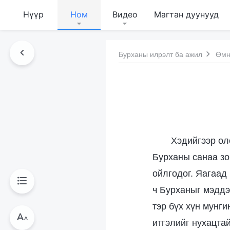
Нүүр
Ном
Видео
Магтан дуунууд
Бурханы илрэлт ба ажил
Өмн
Хэдийгээр оло
Бурханы санаа зо
ойлгодог. Яагаад 
ч Бурханыг мэддэ
тэр бүх хүн мунги
итгэлийг нухацтай