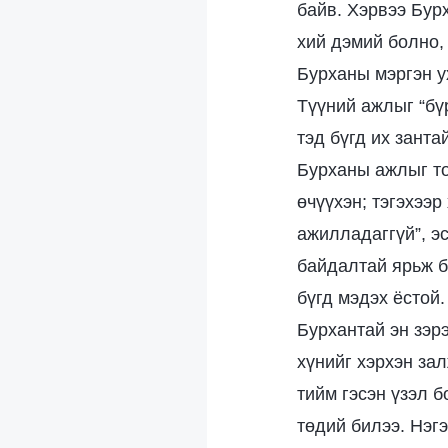
байв. Хэрвээ Бур
хий дэмий болно,
Бурханы мэргэн у
Түүний ажлыг “бүр
тэд бүгд их занта
Бурханы ажлыг то
өчүүхэн; тэгэхээ
ажилладаггүй”, э
байдалтай ярьж б
бүгд мэдэх ёстой.
Бурхантай эн зэр
хүнийг хэрхэн за
тийм гэсэн үзэл б
төдий билээ. Нэг