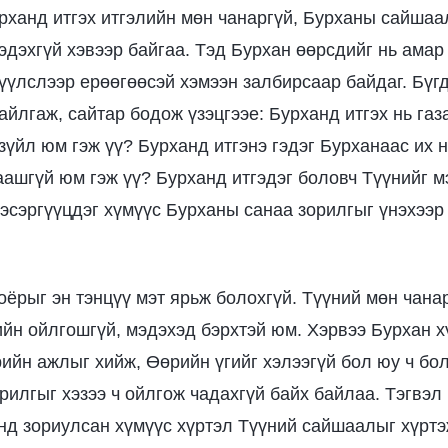
урханд итгэх итгэлийн мөн чанаргүй, Бурханы сайшаа
эдэхгүй хэвээр байгаа. Тэд Бурхан өөрсдийг нь амар
гүүлслээр ерөөгөөсэй хэмээн залбирсаар байдаг. Бүгд
айлгаж, сайтар бодож үзэцгээе: Бурханд итгэх нь газ
зүйл юм гэж үү? Бурханд итгэнэ гэдэг Бурханаас их 
аашгүй юм гэж үү? Бурханд итгэдэг боловч Түүнийг м
 эсэргүүцдэг хүмүүс Бурханы санаа зорилгыг үнэхээр
хоёрыг эн тэнцүү мэт ярьж болохгүй. Түүний мөн чана
ийн ойлгошгүй, мэдэхэд бэрхтэй юм. Хэрвээ Бурхан х
ийн ажлыг хийж, Өөрийн үгийг хэлээгүй бол юу ч бол
рилгыг хэзээ ч ойлгож чадахгүй байх байлаа. Тэгвэл
д зориулсан хүмүүс хүртэл Түүний сайшаалыг хүртэ