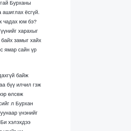
угай Бурханы
а ашиглах ёсгүй.
ж чадах юм бэ?
Түүнийг харахыг
 байх замыг хайх
с ямар сайн үр
дахгүй байж
аа бүү илчил гэж
ээр өлсөж
сийг л Бурхан
туунаар үнэнийг
 Би хэлэхдээ