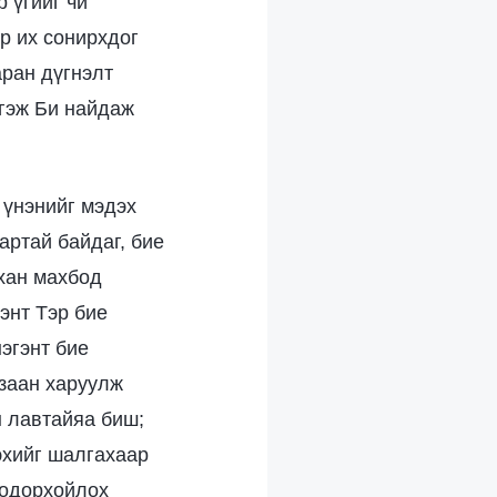
 үгийг чи
ар их сонирхдог
аран дүгнэлт
 гэж Би найдаж
 үнэнийг мэдэх
артай байдаг, бие
хан махбод
энт Тэр бие
эгэнт бие
 заан харуулж
н лавтайяа биш;
эхийг шалгахаар
тодорхойлох