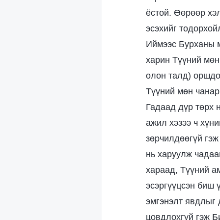
ёстой. Өөрөөр хэ
эсэхийг тодорхой
Иймээс Бурханы м
харин Түүний мөн
олон талд) оршдо
Түүний мөн чанары
Гадаад дүр төрх 
ажил хэзээ ч хүни
зөрчилдөөгүй гэж
нь харуулж чадаа
хараад, Түүний а
эсэргүүцсэн биш 
эмгэнэлт явдлыг 
цовдлохгүй гэж Б