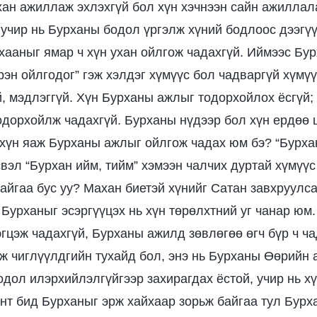
хан ажиллаж эхлэхгүй бол хүн хэчнээн сайн ажиллала
 учир нь Бурханы бодол үргэлж хүний бодлоос дээгүү
хааныг ямар ч хүн ухан ойлгож чадахгүй. Иймээс Бу
эн ойлгодог” гэж хэлдэг хүмүүс бол чадваргүй хүмүү
й, мэдлэггүй. Хүн Бурханы ажлыг тодорхойлох ёсгүй; 
дорхойлж чадахгүй. Бурханы нүдээр бол хүн ердөө
р хүн яаж Бурханы ажлыг ойлгож чадах юм бэ? “Бурхан
свэл “Бурхан ийм, тийм” хэмээн чалчих дуртай хүмүүс
айгаа бус уу? Махан биетэй хүнийг Сатан завхруулса
 Бурханыг эсэргүүцэх нь хүн төрөлхтний уг чанар юм
эгцэж чадахгүй, Бурханы ажилд зөвлөгөө өгч бүр ч ча
лж чиглүүлдгийн тухайд бол, энэ нь Бурханы Өөрийн 
одол илэрхийлэлгүйгээр захирагдах ёстой, учир нь х
энт бид Бурханыг эрж хайхаар зорьж байгаа тул Бур