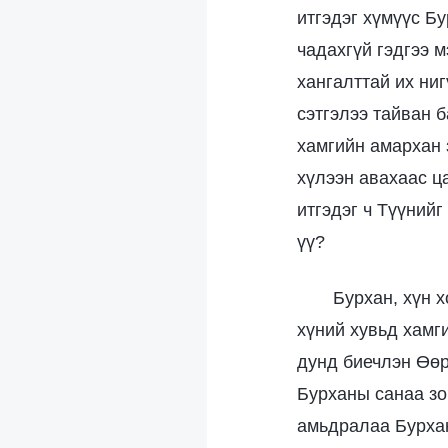
итгэдэг хүмүүс Б
чадахгүй гэдгээ м
хангалттай их ни
сэтгэлээ тайван б
хамгийн амархан 
хүлээн авахаас ц
итгэдэг ч Түүнийг
үү?
Бурхан, хүн 
хүний хувьд хамг
дунд биечлэн Өөр
Бурханы санаа зо
амьдралаа Бурхан