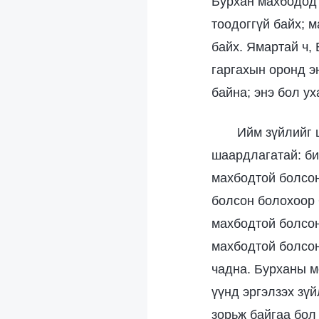
Бурхан махбодод 
тоодоггүй байх; м
байх. Ямартай ч, 
гаргахын оронд э
байна; энэ бол ух
Ийм зүйлийг 
шаардлагатай: би
махбодтой болсон
болсон болохоор 
махбодтой болсон
махбодтой болсон
чадна. Бурханы м
үүнд эргэлзэх зү
зорьж байгаа бол