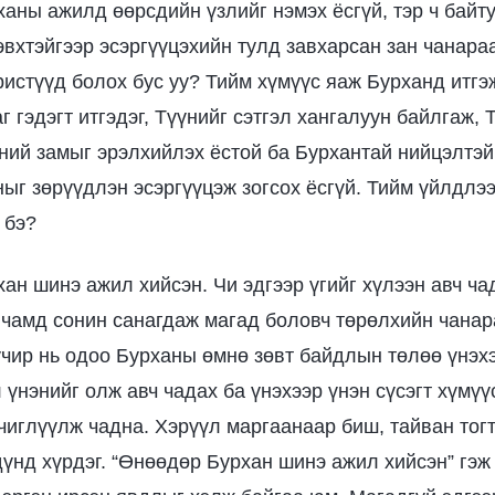
рханы ажилд өөрсдийн үзлийг нэмэх ёсгүй, тэр ч байт
эвхтэйгээр эсэргүүцэхийн тулд завхарсан зан чанара
ристүүд болох бус уу? Тийм хүмүүс яаж Бурханд итгэ
 гэдэгт итгэдэг, Түүнийг сэтгэл хангалуун байлгаж, 
эний замыг эрэлхийлэх ёстой ба Бурхантай нийцэлтэй
ныг зөрүүдлэн эсэргүүцэж зогсох ёсгүй. Тийм үйлдлээ
 бэ?
ан шинэ ажил хийсэн. Чи эдгээр үгийг хүлээн авч ча
ь чамд сонин санагдаж магад боловч төрөлхийн чанар
учир нь одоо Бурханы өмнө зөвт байдлын төлөө үнэх
 үнэнийг олж авч чадах ба үнэхээр үнэн сүсэгт хүмүү
 чиглүүлж чадна. Хэрүүл маргаанаар биш, тайван тог
дүнд хүрдэг. “Өнөөдөр Бурхан шинэ ажил хийсэн” гэж