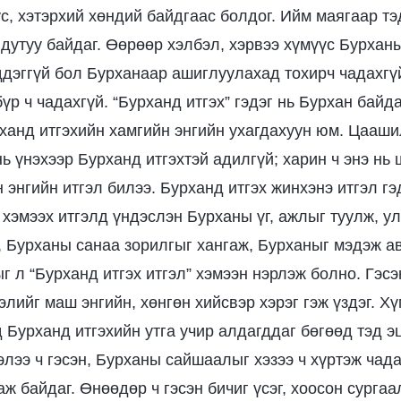
ус, хэтэрхий хөндий байдгаас болдог. Ийм маягаар т
дутуу байдаг. Өөрөөр хэлбэл, хэрвээ хүмүүс Бурханы
дэггүй бол Бурханаар ашиглуулахад тохирч чадахгү
үр ч чадахгүй. “Бурханд итгэх” гэдэг нь Бурхан байда
рханд итгэхийн хамгийн энгийн ухагдахуун юм. Цааш
нь үнэхээр Бурханд итгэхтэй адилгүй; харин ч энэ нь
н энгийн итгэл билээ. Бурханд итгэх жинхэнэ итгэл гэ
 хэмээх итгэлд үндэслэн Бурханы үг, ажлыг туулж, у
, Бурханы санаа зорилгыг хангаж, Бурханыг мэдэж ав
 л “Бурханд итгэх итгэл” хэмээн нэрлэж болно. Гэсэ
элийг маш энгийн, хөнгөн хийсвэр хэрэг гэж үздэг. Х
 Бурханд итгэхийн утга учир алдагддаг бөгөөд тэд э
лээ ч гэсэн, Бурханы сайшаалыг хэзээ ч хүртэж чада
ж байдаг. Өнөөдөр ч гэсэн бичиг үсэг, хоосон сурга