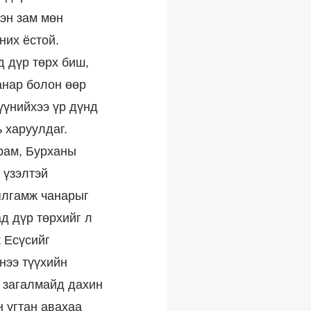
нэн зам мөн
них ёстой.
д дүр төрх биш,
анар болон өөр
үүнийхээ үр дүнд
ь харуулдаг.
арам, Бурханы
 үзэлтэй
ялгамж чанарыг
д дүр төрхийг л
ж Есүсийг
нээ түүхийн
г загалмайд дахин
н угтан авахаа