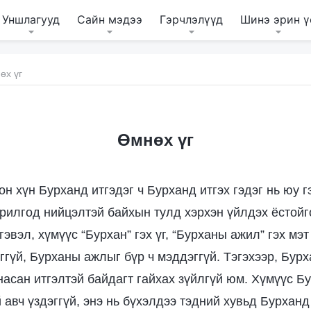
Уншлагууд
Сайн мэдээ
Гэрчлэлүүд
Шинэ эрин ү
өх үг
Өмнөх үг
н хүн Бурханд итгэдэг ч Бурханд итгэх гэдэг нь юу г
рилгод нийцэлтэй байхын тулд хэрхэн үйлдэх ёстойг
гэвэл, хүмүүс “Бурхан” гэх үг, “Бурханы ажил” гэх мэ
ггүй, Бурханы ажлыг бүр ч мэддэггүй. Тэгэхээр, Бур
насан итгэлтэй байдагт гайхах зүйлгүй юм. Хүмүүс Б
 авч үздэггүй, энэ нь бүхэлдээ тэдний хувьд Бурханд