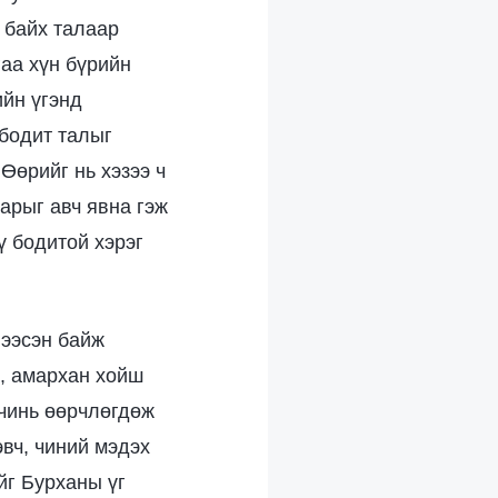
 байх талаар
гаа хүн бүрийн
ийн үгэнд
бодит талыг
 Өөрийг нь хэзээ ч
нарыг авч явна гэж
ү бодитой хэрэг
нээсэн байж
ж, амархан хойш
 чинь өөрчлөгдөж
эвч, чиний мэдэх
ийг Бурханы үг