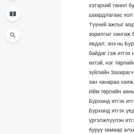
хэтэрхий танил б
шаардлагаас хол 
Түүний ажлыг мэд
зорилгыг хангаж б
явдал; энэ нь Бу
байдаг гэж итгэх 
ихтэй, нэг төрлий
зүйлийн Захирагч
зан чанараа хаяж
Ийм төрлийн аяныг
Бурханд итгэх итг
Бурханд итгэх үед
үргэлжлүүлэн итгэ
буруу замаар алха