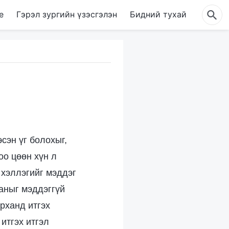
е
Гэрэл зургийн үзэсгэлэн
Бидний тухай
эсэн үг болохыг,
оо цөөн хүн л
т хэллэгийг мэддэг
ханыг мэддэггүй
урханд итгэх
 итгэх итгэл