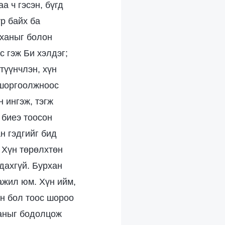
а ч гэсэн, бүгд
р байх ба
рханыг болон
с гэж Би хэлдэг;
түүнчлэн, хүн
 шоргоолжноос
 ингэж, тэгж
 биеэ тоосон
н гэдгийг бид
. Хүн төрөлхтөн
дахгүй. Бурхан
ажил юм. Хүн ийм,
үн бол тоос шороо
ханыг бодолцож