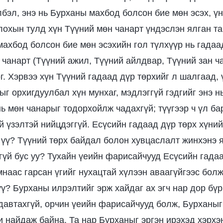
лбэл, энэ нь Бурханы махбод болсон бие мөн эсэх, ү
лохын тулд хүн Түүний мөн чанарт үндэслэн ялган та
ахбод болсон бие мөн эсэхийн гол түлхүүр нь гадаа
 чанарт (Түүний ажил, Түүний айлдвар, Түүний зан ч
г. Хэрвээ хүн Түүний гадаад дүр төрхийг л шалгаад, 
г орхигдуулбал хүн мунхаг, мэдлэггүй гэдгийг энэ н
нь мөн чанарыг тодорхойлж чадахгүй; түүгээр ч үл б
й үзэлтэй нийцдэггүй. Есүсийн гадаад дүр төрх хүний
 үү? Түүний төрх байдал болон хувцаслалт жинхэнэ 
гүй бус уу? Тухайн үеийн фарисайчууд Есүсийн гадаа
мнаас гарсан үгийг нухацтай хүлээн аваагүйгээс бол
үү? Бурханы илрэлтийг эрж хайдаг ах эгч нар дор бүр
давтахгүй, орчин үеийн фарисайчууд болж, Бурханы
и найдаж байна. Та нар Бурханыг эргэн ирэхэд хэрхэ