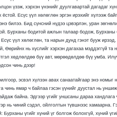
лцон үзэж, хэрхэн үнэнийг дуулгавартай дагадаг хүн
х ёстой. Есүс үүл хөлөглөн эргэн ирэхийг хүлээж бай
энэ билээ. Бид сүнсний нүдээ цэвэрлэн, уран зөгнөл
той. Бурханы бодитой ажлын талаар бодож, Бурханы 
 Есүс үүл хөлөглөн, та нарын дунд гэнэт бууж ирээд,
й, Өөрийнх нь хүслийг хэрхэн дагахаа мэддэггүй та 
этгэл хөдлөлдөө бүү авт, мөрөөдөлдөө бүү умба. Илү
дсон чинь дээр!
рилгоор, эсвэл хүлээн авах санаатайгаар энэ номыг 
га чинь ямар ч байлаа гэсэн үүнийг дуустал нь унши
найдаж байна. Эдгээр үгийг уншсаны дараа хандлага
тэр нь чиний сэдэл, ойлголтын түвшнээс хамаарна. Г
й: Бурханы үгийг хүний үг болгож болохгүй, хүний үг