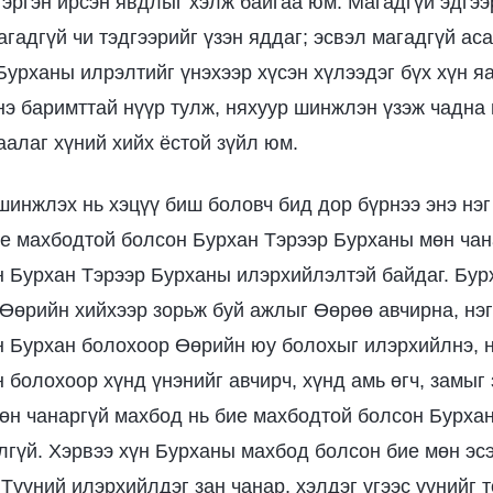
эргэн ирсэн явдлыг хэлж байгаа юм. Магадгүй эдгээр
агадгүй чи тэдгээрийг үзэн яддаг; эсвэл магадгүй ас
Бурханы илрэлтийг үнэхээр хүсэн хүлээдэг бүх хүн я
нэ баримттай нүүр тулж, няхуур шинжлэн үзэж чадна
аалаг хүний хийх ёстой зүйл юм.
шинжлэх нь хэцүү биш боловч бид дор бүрнээ энэ нэг
е махбодтой болсон Бурхан Тэрээр Бурханы мөн чан
 Бурхан Тэрээр Бурханы илэрхийлэлтэй байдаг. Бур
Өөрийн хийхээр зорьж буй ажлыг Өөрөө авчирна, нэг
 Бурхан болохоор Өөрийн юу болохыг илэрхийлнэ, н
 болохоор хүнд үнэнийг авчирч, хүнд амь өгч, замыг
өн чанаргүй махбод нь бие махбодтой болсон Бурха
йлгүй. Хэрвээ хүн Бурханы махбод болсон бие мөн эс
 Түүний илэрхийлдэг зан чанар, хэлдэг үгээс үүнийг 