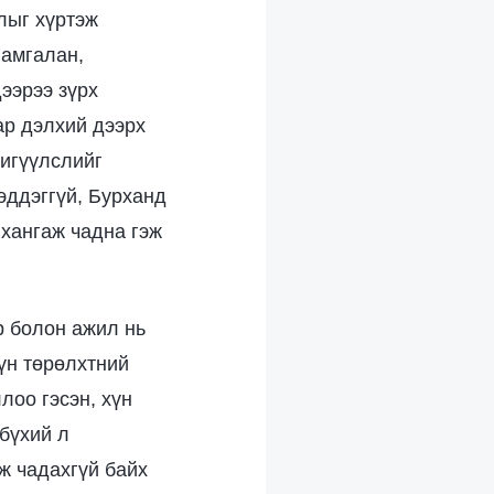
лыг хүртэж
 амгалан,
ээрээ зүрх
ар дэлхий дээрх
нигүүлслийг
эддэггүй, Бурханд
 хангаж чадна гэж
р болон ажил нь
үн төрөлхтний
лоо гэсэн, хүн
 бүхий л
ж чадахгүй байх