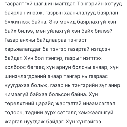
тасралтгүй шагшин магтдаг. Тэнгэрийн хотууд
баярлан инээж, газрын хаанчлалууд баярлан
бүжиглэж байна. Энэ мөчид баярлахгүй хэн
байх билээ, мөн уйлахгүй хэн байх билээ?
Газар анхны байдлаараа тэнгэрт
харьяалагддаг ба тэнгэр газартай нэгдсэн
байдаг. Хүн бол тэнгэр, газрыг нэгтгэх
холбоос бөгөөд хүн ариун болсны ачаар, хүн
шинэчлэгдсэний ачаар тэнгэр нь газраас
нуугдахаа больж, газар нь тэнгэрийн зүг анир
чимээгүй байхаа больсон байна. Хүн
төрөлхтний царайд жаргалтай инээмсэглэл
тодорч, тэдний зүрх сэтгэлд хэмжээлшгүй
жаргал нуугдаж байдаг. Хүн хүнтэйгээ