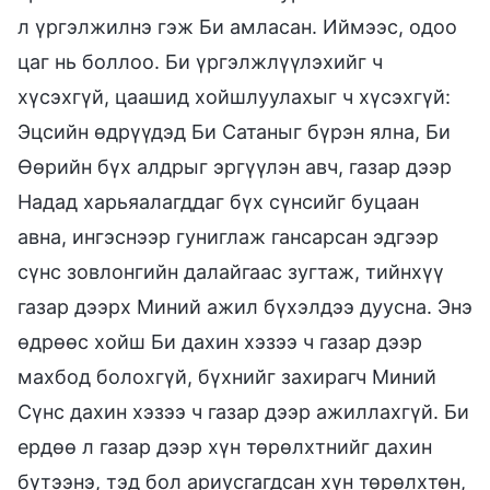
л үргэлжилнэ гэж Би амласан. Иймээс, одоо
цаг нь боллоо. Би үргэлжлүүлэхийг ч
хүсэхгүй, цаашид хойшлуулахыг ч хүсэхгүй:
Эцсийн өдрүүдэд Би Сатаныг бүрэн ялна, Би
Өөрийн бүх алдрыг эргүүлэн авч, газар дээр
Надад харьяалагддаг бүх сүнсийг буцаан
авна, ингэснээр гуниглаж гансарсан эдгээр
сүнс зовлонгийн далайгаас зугтаж, тийнхүү
газар дээрх Миний ажил бүхэлдээ дуусна. Энэ
өдрөөс хойш Би дахин хэзээ ч газар дээр
махбод болохгүй, бүхнийг захирагч Миний
Сүнс дахин хэзээ ч газар дээр ажиллахгүй. Би
ердөө л газар дээр хүн төрөлхтнийг дахин
бүтээнэ, тэд бол ариусгагдсан хүн төрөлхтөн,