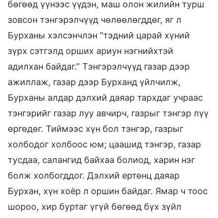
бөгөөд үүнээс үүдэн, маш олон жилийн турш
зовсон тэнгэрэлчүүд чөлөөлөгддөг, яг л
Бурханы хэлсэнчлэн “тэдний царай хүний
зүрх сэтгэлд орших ариун нэгнийхтэй
адилхан байдаг.” Тэнгэрэлчүүд газар дээр
ажиллаж, газар дээр Бурханд үйлчилж,
Бурханы алдар дэлхий даяар тархдаг учраас
тэнгэрийг газар луу авчирч, газрыг тэнгэр лүү
өргөдөг. Тиймээс хүн бол тэнгэр, газрыг
холбодог холбоос юм; цаашид тэнгэр, газар
тусдаа, салангид байхаа болиод, харин нэг
болж холбогддог. Дэлхий ертөнц даяар
Бурхан, хүн хоёр л оршин байдаг. Ямар ч тоос
шороо, хир буртаг үгүй бөгөөд бүх зүйл