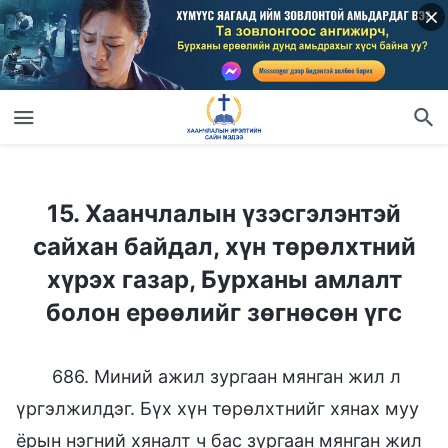
15. Хаанчлалын үзэсгэлэнтэй сайхан байдал, хүн төрөлхтний хүрэх газар, Бурханы амлалт болон ерөөлийг зөгнөсөн үгс
15. Хаанчлалын үзэсгэлэнтэй
сайхан байдал, хүн төрөлхтний
хүрэх газар, Бурханы амлалт
болон ерөөлийг зөгнөсөн үгс
686. Миний ажил зургаан мянган жил л
үргэлжилдэг. Бүх хүн төрөлхтнийг хянах муу
ёрын нэгний хяналт ч бас зургаан мянган жил