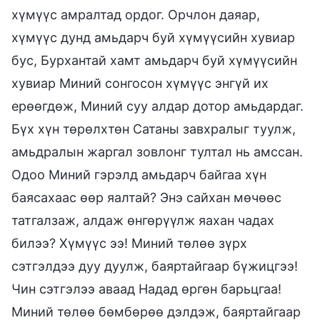
хүмүүс амралтад ордог. Орчлон даяар,
хүмүүс дунд амьдарч буй хүмүүсийн хувиар
бус, Бурхантай хамт амьдарч буй хүмүүсийн
хувиар Миний сонгосон хүмүүс энгүй их
ерөөгдөж, Миний суу алдар дотор амьдардаг.
Бүх хүн төрөлхтөн Сатаны завхралыг туулж,
амьдралын жаргал зовлонг тултал нь амссан.
Одоо Миний гэрэлд амьдарч байгаа хүн
баясахаас өөр яалтай? Энэ сайхан мөчөөс
татгалзаж, алдаж өнгөрүүлж яахан чадах
билээ? Хүмүүс ээ! Миний төлөө зүрх
сэтгэлдээ дуу дуулж, баяртайгаар бүжицгээ!
Чин сэтгэлээ аваад Надад өргөн барьцгаа!
Миний төлөө бөмбөрөө дэлдэж, баяртайгаар