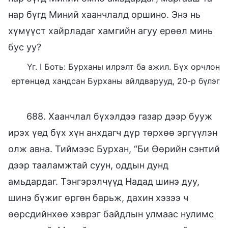
нар бүгд Миний хаанчлалд оршино. Энэ нь
хүмүүст хайрладаг хамгийн агуу ерөөл минь
бус уу?
Үг. I Боть: Бурханы илрэлт ба ажил. Бүх орчлон
ертөнцөд хандсан Бурханы айлдварууд, 20-р бүлэг
688. Хаанчлал бүхэлдээ газар дээр бууж
ирэх үед бүх хүн анхдагч дүр төрхөө эргүүлэн
олж авна. Тиймээс Бурхан, “Би Өөрийн сэнтий
дээр тааламжтай суун, оддын дунд
амьдардаг. Тэнгэрэлчүүд Надад шинэ дуу,
шинэ бүжиг өргөн барьж, дахин хэзээ ч
өөрсдийнхөө хэврэг байдлын улмаас нулимс