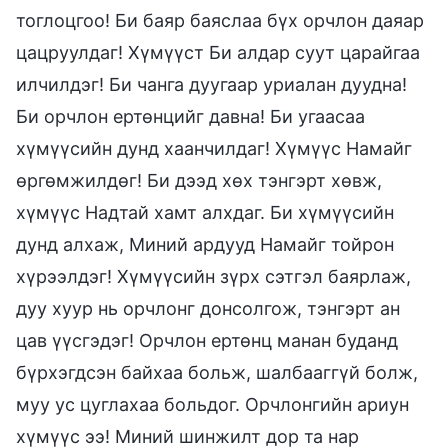
тоглоцгоо! Би баяр баяслаа бүх орчлон даяар
цацруулдаг! Хүмүүст Би алдар суут царайгаа
илчилдэг! Би чанга дуугаар уриалан дуудна!
Би орчлон ертөнцийг давна! Би угаасаа
хүмүүсийн дунд хаанчилдаг! Хүмүүс Намайг
өргөмжилдөг! Би дээд хөх тэнгэрт хөвж,
хүмүүс Надтай хамт алхдаг. Би хүмүүсийн
дунд алхаж, Миний ардууд Намайг тойрон
хүрээлдэг! Хүмүүсийн зүрх сэтгэл баярлаж,
дуу хуур нь орчлонг донсолгож, тэнгэрт ан
цав үүсгэдэг! Орчлон ертөнц манан буданд
бүрхэгдсэн байхаа больж, шалбааггүй болж,
муу ус цуглахаа больдог. Орчлонгийн ариун
хүмүүс ээ! Миний шинжилт дор та нар