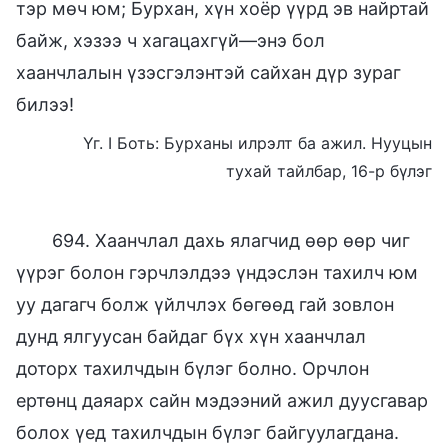
тэр мөч юм; Бурхан, хүн хоёр үүрд эв найртай
байж, хэзээ ч хагацахгүй—энэ бол
хаанчлалын үзэсгэлэнтэй сайхан дүр зураг
билээ!
Үг. I Боть: Бурханы илрэлт ба ажил. Нууцын
тухай тайлбар, 16-р бүлэг
694. Хаанчлал дахь ялагчид өөр өөр чиг
үүрэг болон гэрчлэлдээ үндэслэн тахилч юм
уу дагагч болж үйлчлэх бөгөөд гай зовлон
дунд ялгуусан байдаг бүх хүн хаанчлал
доторх тахилчдын бүлэг болно. Орчлон
ертөнц даяарх сайн мэдээний ажил дуусгавар
болох үед тахилчдын бүлэг байгуулагдана.