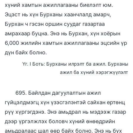
хүний хамтын ажиллагааны биелэлт юм.
Эцэст нь хүн Бурханы хаанчлалд амарч,
Бурхан ч гэсэн оршин суудаг газартаа
амрахаар буцна. Энэ нь Бурхан, хүн хоёрын
6,000 жилийн хамтын ажиллагааны эцсийн үр
дүн байх болно.
Үг. I Боть: Бурханы илрэлт ба ажил. Бурханы
ажил ба хүний хэрэгжүүлэлт
695. Байлдан дагуулалтын ажил
гүйцэлдмэгц хүн үзэсгэлэнтэй сайхан ертөнц
рүү хүргэгдэнэ. Энэ амьдрал нь мэдээж газар
дээр үргэлжлэх боловч хүний өнөөдрийн
амьдралаас шал өөр байх болно. Энэ нь бүх