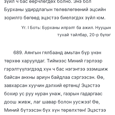
зүйл ч бас өөрчлөгдөх болно. Энэ бол
Бурханы удирдлагын төлөвлөгөөний эцсийн
зорилго бөгөөд эцэстээ биелэгдэх зүйл юм.
Үг. I Боть: Бурханы илрэлт ба ажил. Нууцын
тухай тайлбар, 20-р бүлэг
689. Аянгын гялбаанд амьтан бүр үнэн
төрхөө харуулдаг. Тиймээс Миний гэрлээр
гэрэлтүүлэгдээд хүн ч бас нэгэнтээ эзэмшиж
байсан анхны ариун байдлаа сэргээсэн. Өө,
завхарсан хуучин дэлхий ертөнц! Эцэстээ
бохир ус руу нуран унаж, газрын гадаргаас
доош живж, лаг шавар болон уусжээ! Өө,
Миний бүтээсэн бүх хүн төрөлхтөн! Эцэстээ