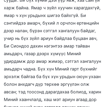
суудаг. Би бүх хүний дээгүүр явж, хаа сайгүй
харж байна. Ямар ч зүйл хуучин харагдахгүй,
ямар ч хүн урьдынх шигээ байхгүй. Би
сэнтийдээ амарч, бүхий л орчлон ертөнцийн
дээр налан, бүрэн сэтгэл хангалуун байдаг,
учир нь бүх зүйл ариун байдлаа буцаан авч,
Би Сиондоо дахин нэгэнтээ амар тайван
амьдарч, газар дээрх хүмүүс Миний
удирдамж дор амар жимэр, сэтгэл хангалуун
амьдарч чадна. Бүх хүн Миний гарт бүхнийг
эрхэлж байгаа ба бүх хүн урьдын оюун ухаан
болон анхдагч дүр төрхөө эргүүлэн олж
авсан; тэд тоосонд дарагдахаа болиод, харин
Миний хаанчлалд, хаш мэт ариун агаад дор