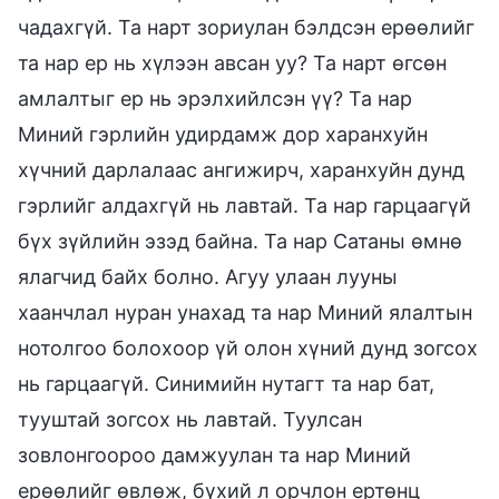
чадахгүй. Та нарт зориулан бэлдсэн ерөөлийг
та нар ер нь хүлээн авсан уу? Та нарт өгсөн
амлалтыг ер нь эрэлхийлсэн үү? Та нар
Миний гэрлийн удирдамж дор харанхуйн
хүчний дарлалаас ангижирч, харанхуйн дунд
гэрлийг алдахгүй нь лавтай. Та нар гарцаагүй
бүх зүйлийн эзэд байна. Та нар Сатаны өмнө
ялагчид байх болно. Агуу улаан лууны
хаанчлал нуран унахад та нар Миний ялалтын
нотолгоо болохоор үй олон хүний дунд зогсох
нь гарцаагүй. Синимийн нутагт та нар бат,
тууштай зогсох нь лавтай. Туулсан
зовлонгоороо дамжуулан та нар Миний
ерөөлийг өвлөж, бүхий л орчлон ертөнц