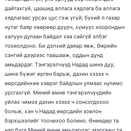
дайтахгүй, цаашид аллага хядлага ба аллага
хядлагаас урсах цус гэж үгүй; бүхий л газар
нутаг баяр хөөрөөр дүүрч, хүмүүс хоорондын
халуун дулаан байдал хаа сайгүй элбэг
тохиолдоно. Би дэлхий даяар явж, Өөрийн
сэнтий дээрээс таашааж, оддын дунд
амьдардаг. Тэнгэрэлчүүд Надад шинэ дуу,
шинэ бүжиг өргөн барьж, дахин хэзээ ч
өөрсдийнхөө хэврэг байдлын улмаас нулимс
урсгахгүй. Миний өмнө тэнгэрэлчүүдийн
уйлах чимээ дахин хэзээ ч сонсогдохоо
больж, хэн ч Надад өөрсдийн зовлон
бэрхшээлийг тоочихоо болино. Өнөөдөр та
нар бүгд Миний өмнө амьдардаг; маргааш та