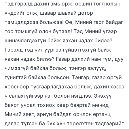
тэд гэрэлд дахин амь орж, оршин тогтнолын
үндсийг олж, шавар шавхай дотор
тэмцэлдэхээ больжээ! Өө, Миний гарт байдаг
тоо томшгүй олон бүтээл! Тэд Миний үгээр
шинэчлэгдэхгүй байж яахан чадах билээ?
Гэрэлд тэд чиг үүргээ гүйцэтгэхгүй байж
яахан чадах билээ? Газар дэлхий нам гүм, дуу
чимээгүй байхаа больж, тэнгэр зэлүүд,
гунигтай байхаа больсон. Тэнгэр, газар оргүй
хоосноор тусгаарлагдахаа больж, дахин хэзээ
ч салахгүйгээр нэг болон нэгдлээ. Энэхүү
баярт учрал тохиох хөөр баяртай мөчид
Миний зөвт, ариун байдал орчлон ертөнц
даяар түгсэн ба бүх хүн төрөлхтөн тэдгээрийг