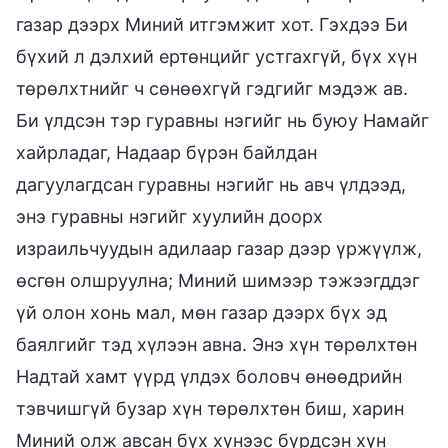
газар дээрх Миний итгэмжит хот. Гэхдээ Би
бүхий л дэлхий ертөнцийг устгахгүй, бүх хүн
төрөлхтнийг ч сөнөөхгүй гэдгийг мэдэж ав.
Би үлдсэн тэр гуравны нэгийг нь буюу Намайг
хайрладаг, Надаар бүрэн байлдан
дагуулагдсан гуравны нэгийг нь авч үлдээд,
энэ гуравны нэгийг хуулийн доорх
израильчуудын адилаар газар дээр үржүүлж,
өсгөн олшруулна; Миний шимээр тэжээгддэг
үй олон хонь мал, мөн газар дээрх бүх эд
баялгийг тэд хүлээн авна. Энэ хүн төрөлхтөн
Надтай хамт үүрд үлдэх боловч өнөөдрийн
тэвчишгүй бузар хүн төрөлхтөн биш, харин
Миний олж авсан бүх хүнээс бүрдсэн хүн