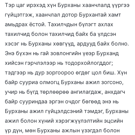
Тэр цаг ирэхэд хүн Бурханы хаанчлалд үүргээ
гүйцэтгэж, хаанчлал дотор Бурхантай хамт
амьдрах ёстой. Тахилчдын бүлэгт ахлах
тахилчид болон тахилчид байх ба үлдсэн
хэсэг нь Бурханы хөвгүүд, ардууд байх болно.
Энэ бүхэн нь гай зовлонгийн үеэр Бурханд
хийсэн гэрчлэлээр нь тодорхойлогддог;
тэдгээр нь дур зоргоороо өгдөг цол биш. Хүн
байр сууриа олмогц Бурханы ажил зогсоно,
учир нь бүгд төрлөөрөө ангилагдаж, анхдагч
байр сууриндаа эргэн очдог бөгөөд энэ нь
Бурханы ажил гүйцэлдсэний тэмдэг, Бурханы
ажил болон хүний хэрэгжүүлэлтийн эцсийн
үр дүн, мөн Бурханы ажлын үзэгдэл болон