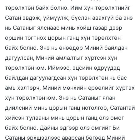
төрөлхтөн байх болно. Ийм хүн төрөлхтнийг
Сатан эвдэж, үймүүлж, бүслэн авахгүй ба энэ
нь Сатаныг ялснаас минь хойш газар дээр
оршин тогтнох цорын ганц хүн төрөлхтөн
байх болно. Энэ нь өнөөдөр Миний байлдан
дагуулсан, Миний амлалтыг хүртсэн хүн
төрөлхтөн юм. Иймээс, эцсийн өдрүүдэд
байлдан дагуулагдсан хүн төрөлхтөн нь бас
амь хэлтэрч, Миний мөнхийн ерөөлийг хүртэх
хүн төрөлхтөн юм. Энэ нь Сатаныг ялан
дийлсний минь цорын ганц нотолгоо, Сатантай
хийсэн тулааны минь цорын ганц олз омог
байх болно. Дайны эдгээр олз омгийг Би
Сатаны эрхшээлээс аварсан бөгөөд Миний