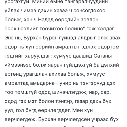
урсгахгүй. Миний өмнө тэнгэрэлчүүдийн
уйлах чимээ дахин хэзээ ч сонсогдохоо
больж, хэн ч Надад өөрсдийн зовлон
бэрхшээлийг тоочихоо болино” гэж хэлдэг.
Энэ нь, Бурхан бүрэн гүйцэд алдрыг олж авах
өдөр нь хүн өөрийн амралтыг эдлэх өдөр юм
гэдгийг харуулдаг; хүмүүс цаашид Сатаны
үймээнээс болж яаран гүйлдэхгүй ба дэлхий
ертөнц урагшлан ахихаа больж, хүмүүс
амралтад амьдарна—учир нь тэнгэрүүд дэх
тоо томшгүй одод шинэчлэгдэж, нар, сар,
одод гэх мэт болон тэнгэр, газар дахь бүх
уул, гол бүгд өөрчлөгддөг. Мөн хүн
өөрчлөгдөж, Бурхан өөрчлөгдсөн учраас бүх