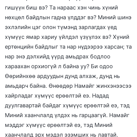
гишүүн биш вэ? Та нараас хэн чинь хүний
нөхцөл байдлын гадна үлддэг вэ? Миний шинэ
эхлэлийн цэг олон түмэнд зарлагдах үед
хүмүүс ямар хариу үйлдэл үзүүлэх вэ? Хүний
ертөнцийн байдлыг та нар нүдээрээ харсан; та
нар энэ дэлхийд үүрд амьдрах бодлоо
хараахан орхиогүй л байна уу? Би одоо
Өөрийнхөө ардуудын дунд алхаж, дунд нь
амьдарч байна. Өнөөдөр Намайг жинхэнээсээ
хайрладаг хүмүүс ерөөлтэй еэ. Надад
дуулгавартай байдаг хүмүүс ерөөлтэй еэ, тэд
Миний хаанчлалд үлдэх нь гарцаагүй. Намайг
мэддэг хүмүүс ерөөлтэй еэ, тэд Миний
хаанчлалд эрх мэдэл эзэмших нь лавтай.