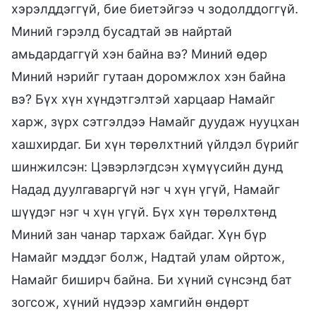
хэрэлддэггүй, бие биетэйгээ ч зодолддоггүй.
Миний гэрэлд бусадтай эв найртай
амьдардаггүй хэн байна вэ? Миний өдөр
Миний нэрийг гутаан доромжлох хэн байна
вэ? Бүх хүн хүндэтгэлтэй харцаар Намайг
харж, зүрх сэтгэлдээ Намайг дуудаж нууцхан
хашхирдаг. Би хүн төрөлхтний үйлдэл бүрийг
шинжилсэн: Цэвэрлэгдсэн хүмүүсийн дунд
Надад дуулгаваргүй нэг ч хүн үгүй, Намайг
шүүдэг нэг ч хүн үгүй. Бүх хүн төрөлхтөнд
Миний зан чанар тархаж байдаг. Хүн бүр
Намайг мэддэг болж, Надтай улам ойртож,
Намайг биширч байна. Би хүний сүнсэнд бат
зогсож, хүний нүдээр хамгийн өндөрт