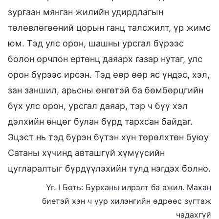
зургаан мянган жилийн удирдлагын
төлөвлөгөөний цорын ганц талсжилт, үр жимс
юм. Тэд улс орон, шашны урсгал бүрээс
болон орчлон ертөнц даяарх газар нутаг, улс
орон бүрээс ирсэн. Тэд өөр өөр яс үндэс, хэл,
зан заншил, арьсны өнгөтэй ба бөмбөрцгийн
бүх улс орон, урсгал даяар, тэр ч бүү хэл
дэлхийн өнцөг булан бүрд тархсан байдаг.
Эцэст нь тэд бүрэн бүтэн хүн төрөлхтөн буюу
Сатаны хүчинд авташгүй хүмүүсийн
цугларалтыг бүрдүүлэхийн тулд нэгдэх болно.
Үг. I Боть: Бурханы илрэлт ба ажил. Махан
биетэй хэн ч уур хилэнгийн өдрөөс зугтаж
чадахгүй