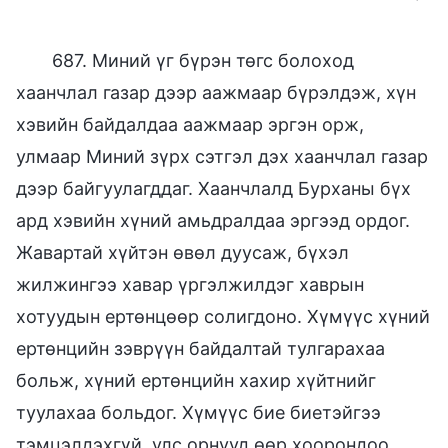
687. Миний үг бүрэн төгс болоход
хаанчлал газар дээр аажмаар бүрэлдэж, хүн
хэвийн байдалдаа аажмаар эргэн орж,
улмаар Миний зүрх сэтгэл дэх хаанчлал газар
дээр байгуулагддаг. Хаанчлалд Бурханы бүх
ард хэвийн хүний амьдралдаа эргээд ордог.
Жавартай хүйтэн өвөл дуусаж, бүхэл
жилжингээ хавар үргэлжилдэг хаврын
хотуудын ертөнцөөр солигдоно. Хүмүүс хүний
ертөнцийн зэврүүн байдалтай тулгарахаа
больж, хүний ертөнцийн хахир хүйтнийг
туулахаа больдог. Хүмүүс бие биетэйгээ
тэмцэлдэхгүй, улс орнууд өөр хоорондоо