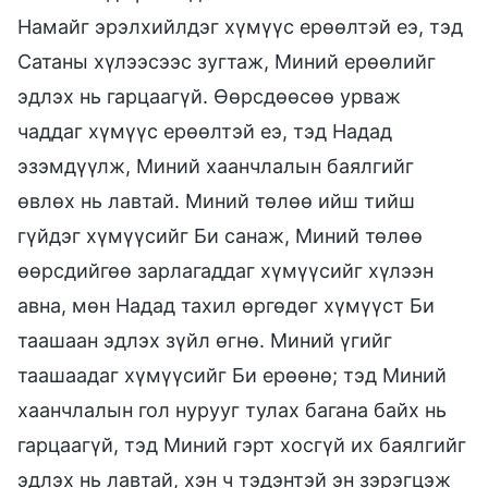
Намайг эрэлхийлдэг хүмүүс ерөөлтэй еэ, тэд
Сатаны хүлээсээс зугтаж, Миний ерөөлийг
эдлэх нь гарцаагүй. Өөрсдөөсөө урваж
чаддаг хүмүүс ерөөлтэй еэ, тэд Надад
эзэмдүүлж, Миний хаанчлалын баялгийг
өвлөх нь лавтай. Миний төлөө ийш тийш
гүйдэг хүмүүсийг Би санаж, Миний төлөө
өөрсдийгөө зарлагаддаг хүмүүсийг хүлээн
авна, мөн Надад тахил өргөдөг хүмүүст Би
таашаан эдлэх зүйл өгнө. Миний үгийг
таашаадаг хүмүүсийг Би ерөөнө; тэд Миний
хаанчлалын гол нурууг тулах багана байх нь
гарцаагүй, тэд Миний гэрт хосгүй их баялгийг
эдлэх нь лавтай, хэн ч тэдэнтэй эн зэрэгцэж