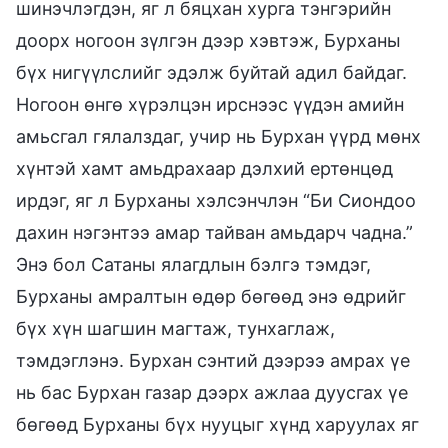
шинэчлэгдэн, яг л бяцхан хурга тэнгэрийн
доорх ногоон зүлгэн дээр хэвтэж, Бурханы
бүх нигүүлслийг эдэлж буйтай адил байдаг.
Ногоон өнгө хүрэлцэн ирснээс үүдэн амийн
амьсгал гялалздаг, учир нь Бурхан үүрд мөнх
хүнтэй хамт амьдрахаар дэлхий ертөнцөд
ирдэг, яг л Бурханы хэлсэнчлэн “Би Сиондоо
дахин нэгэнтээ амар тайван амьдарч чадна.”
Энэ бол Сатаны ялагдлын бэлгэ тэмдэг,
Бурханы амралтын өдөр бөгөөд энэ өдрийг
бүх хүн шагшин магтаж, тунхаглаж,
тэмдэглэнэ. Бурхан сэнтий дээрээ амрах үе
нь бас Бурхан газар дээрх ажлаа дуусгах үе
бөгөөд Бурханы бүх нууцыг хүнд харуулах яг