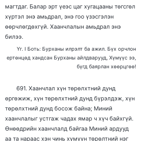
магтдаг. Балар эрт үеэс цаг хугацааны төгсгөл
хүртэл энэ амьдрал, энэ гоо үзэсгэлэн
өөрчлөгдөхгүй. Хаанчлалын амьдрал энэ
билээ.
Үг. I Боть: Бурханы илрэлт ба ажил. Бүх орчлон
ертөнцөд хандсан Бурханы айлдварууд, Хүмүүс ээ,
бүгд баярлан хөөрцгөө!
691. Хаанчлал хүн төрөлхтний дунд
өргөжиж, хүн төрөлхтний дунд бүрэлдэж, хүн
төрөлхтний дунд босож байна; Миний
хаанчлалыг устгаж чадах ямар ч хүч байхгүй.
Өнөөдрийн хаанчлалд байгаа Миний ардууд
аа та нараас хэн чинь хүмүүн төрөлтний нэг