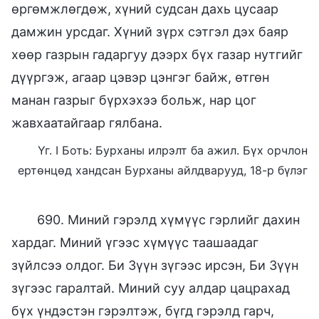
өргөмжлөгдөж, хүний судсан дахь цусаар
дамжин урсдаг. Хүний зүрх сэтгэл дэх баяр
хөөр газрын гадаргуу дээрх бүх газар нутгийг
дүүргэж, агаар цэвэр цэнгэг байж, өтгөн
манан газрыг бүрхэхээ больж, нар цог
жавхаатайгаар гялбана.
Үг. I Боть: Бурханы илрэлт ба ажил. Бүх орчлон
ертөнцөд хандсан Бурханы айлдварууд, 18-р бүлэг
690. Миний гэрэлд хүмүүс гэрлийг дахин
хардаг. Миний үгээс хүмүүс таашаадаг
зүйлсээ олдог. Би Зүүн зүгээс ирсэн, Би Зүүн
зүгээс гаралтай. Миний суу алдар цацрахад
бүх үндэстэн гэрэлтэж, бүгд гэрэлд гарч,