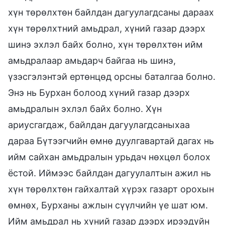
хүн төрөлхтөн байлдан дагуулагдсаны дараах
хүн төрөлхтний амьдрал, хүний газар дээрх
шинэ эхлэл байх болно, хүн төрөлхтөн ийм
амьдралаар амьдарч байгаа нь шинэ,
үзэсгэлэнтэй ертөнцөд орсны баталгаа болно.
Энэ нь Бурхан болоод хүний газар дээрх
амьдралын эхлэл байх болно. Хүн
ариусгагдаж, байлдан дагуулагдсаныхаа
дараа Бүтээгчийн өмнө дуулгавартай дагах нь
ийм сайхан амьдралын урьдач нөхцөл болох
ёстой. Иймээс байлдан дагуулалтын ажил нь
хүн төрөлхтөн гайхалтай хүрэх газарт орохын
өмнөх, Бурханы ажлын сүүлчийн үе шат юм.
Ийм амьдрал нь хүний газар дээрх ирээдүйн