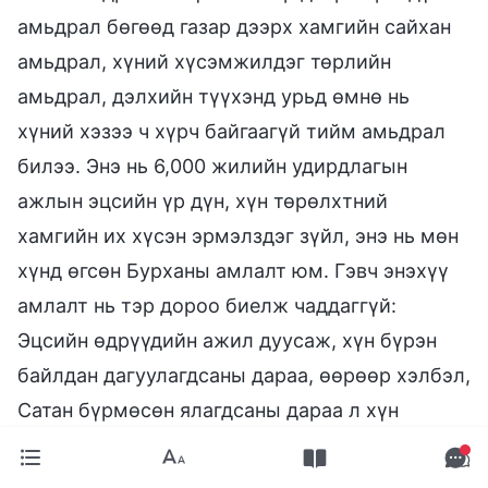
амьдрал бөгөөд газар дээрх хамгийн сайхан
амьдрал, хүний хүсэмжилдэг төрлийн
амьдрал, дэлхийн түүхэнд урьд өмнө нь
хүний хэзээ ч хүрч байгаагүй тийм амьдрал
билээ. Энэ нь 6,000 жилийн удирдлагын
ажлын эцсийн үр дүн, хүн төрөлхтний
хамгийн их хүсэн эрмэлздэг зүйл, энэ нь мөн
хүнд өгсөн Бурханы амлалт юм. Гэвч энэхүү
амлалт нь тэр дороо биелж чаддаггүй:
Эцсийн өдрүүдийн ажил дуусаж, хүн бүрэн
байлдан дагуулагдсаны дараа, өөрөөр хэлбэл,
Сатан бүрмөсөн ялагдсаны дараа л хүн
ирээдүйн хүрэх газарт орох болно. Хүн
цэвэршүүлэгдсэнийхээ дараа нүгэлт уг