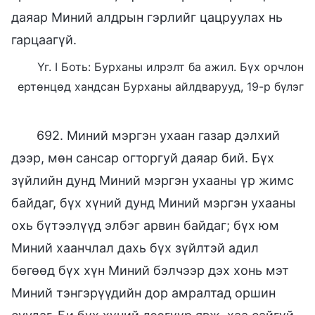
даяар Миний алдрын гэрлийг цацруулах нь
гарцаагүй.
Үг. I Боть: Бурханы илрэлт ба ажил. Бүх орчлон
ертөнцөд хандсан Бурханы айлдварууд, 19-р бүлэг
692. Миний мэргэн ухаан газар дэлхий
дээр, мөн сансар огторгуй даяар бий. Бүх
зүйлийн дунд Миний мэргэн ухааны үр жимс
байдаг, бүх хүний дунд Миний мэргэн ухааны
охь бүтээлүүд элбэг арвин байдаг; бүх юм
Миний хаанчлал дахь бүх зүйлтэй адил
бөгөөд бүх хүн Миний бэлчээр дэх хонь мэт
Миний тэнгэрүүдийн дор амралтад оршин