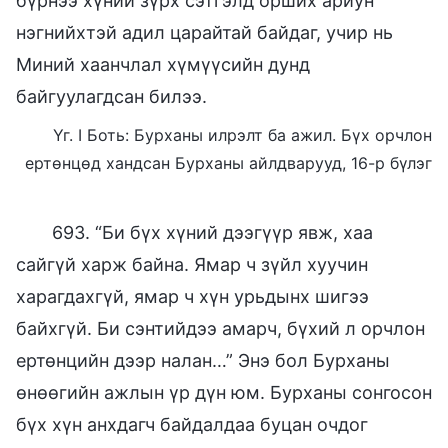
бүрнээ хүний зүрх сэтгэлд орших ариун
нэгнийхтэй адил царайтай байдаг, учир нь
Миний хаанчлал хүмүүсийн дунд
байгуулагдсан билээ.
Үг. I Боть: Бурханы илрэлт ба ажил. Бүх орчлон
ертөнцөд хандсан Бурханы айлдварууд, 16-р бүлэг
693. “Би бүх хүний дээгүүр явж, хаа
сайгүй харж байна. Ямар ч зүйл хуучин
харагдахгүй, ямар ч хүн урьдынх шигээ
байхгүй. Би сэнтийдээ амарч, бүхий л орчлон
ертөнцийн дээр налан…” Энэ бол Бурханы
өнөөгийн ажлын үр дүн юм. Бурханы сонгосон
бүх хүн анхдагч байдалдаа буцан очдог