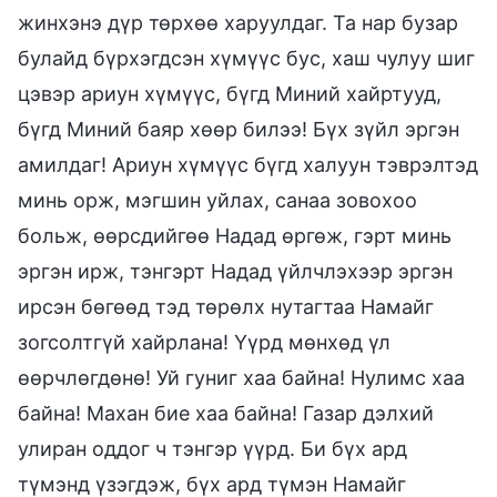
жинхэнэ дүр төрхөө харуулдаг. Та нар бузар
булайд бүрхэгдсэн хүмүүс бус, хаш чулуу шиг
цэвэр ариун хүмүүс, бүгд Миний хайртууд,
бүгд Миний баяр хөөр билээ! Бүх зүйл эргэн
амилдаг! Ариун хүмүүс бүгд халуун тэврэлтэд
минь орж, мэгшин уйлах, санаа зовохоо
больж, өөрсдийгөө Надад өргөж, гэрт минь
эргэн ирж, тэнгэрт Надад үйлчлэхээр эргэн
ирсэн бөгөөд тэд төрөлх нутагтаа Намайг
зогсолтгүй хайрлана! Үүрд мөнхөд үл
өөрчлөгдөнө! Уй гуниг хаа байна! Нулимс хаа
байна! Махан бие хаа байна! Газар дэлхий
улиран оддог ч тэнгэр үүрд. Би бүх ард
түмэнд үзэгдэж, бүх ард түмэн Намайг