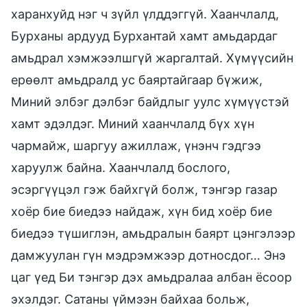
харанхуйд нэг ч зүйл үлддэггүй. Хаанчлалд,
Бурханы ардууд Бурхантай хамт амьдардаг
амьдрал хэмжээлшгүй жаргалтай. Хүмүүсийн
ерөөлт амьдралд ус баяртайгаар бүжиж,
Миний элбэг дэлбэг байдлыг уулс хүмүүстэй
хамт эдэлдэг. Миний хаанчлалд бүх хүн
чармайж, шаргуу ажиллаж, үнэнч гэдгээ
харуулж байна. Хаанчлалд бослого,
эсэргүүцэл гэж байхгүй болж, тэнгэр газар
хоёр бие биедээ найдаж, хүн бид хоёр бие
биедээ түшиглэн, амьдралын баярт цэнгэлээр
дамжуулан гүн мэдрэмжээр дотносдог… Энэ
цаг үед Би тэнгэр дэх амьдралаа албан ёсоор
эхэлдэг. Сатаны үймээн байхаа больж,